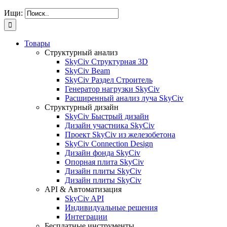
Ищи:
Товары
Структурный анализ
SkyCiv Структурная 3D
SkyCiv Beam
SkyCiv Раздел Строитель
Генератор нагрузки SkyCiv
Расширенный анализ луча SkyCiv
Структурный дизайн
SkyCiv Быстрый дизайн
Дизайн участника SkyCiv
Проект SkyCiv из железобетона
SkyCiv Connection Design
Дизайн фонда SkyCiv
Опорная плита SkyCiv
Дизайн плиты SkyCiv
Дизайн плиты SkyCiv
API & Автоматизация
SkyCiv API
Индивидуальные решения
Интеграции
Бесплатные инструменты