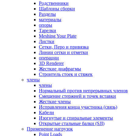
Родственники
Шаблоны сборки
Разделы
материалы
опоры
Тарелки
Meshing Your Plate
Листки
Сетки, Перо и привязка
Линии сетки и отметки
операции
3D Renderer
Жесткие диафрагмы
Строитель стоек и стяжек
члены
члены
Нормальный против непрерывных членов
Смещение стержней и точек вставки
Жесткие члены
Исправления конца участника (связь)
Кабели
Изогнутые и спиральные элементы
Открытые стальные балки (SJI)
Применение нагрузок
Point Loads