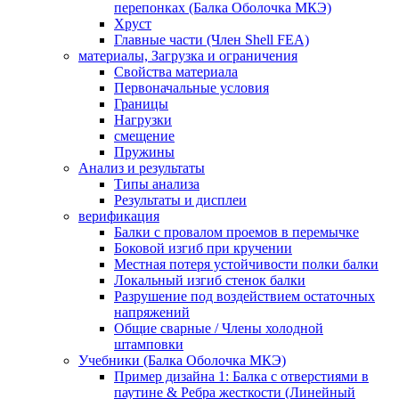
перепонках (Балка Оболочка МКЭ)
Хруст
Главные части (Член Shell FEA)
материалы, Загрузка и ограничения
Свойства материала
Первоначальные условия
Границы
Нагрузки
смещение
Пружины
Анализ и результаты
Типы анализа
Результаты и дисплеи
верификация
Балки с провалом проемов в перемычке
Боковой изгиб при кручении
Местная потеря устойчивости полки балки
Локальный изгиб стенок балки
Разрушение под воздействием остаточных
напряжений
Общие сварные / Члены холодной
штамповки
Учебники (Балка Оболочка МКЭ)
Пример дизайна 1: Балка с отверстиями в
паутине & Ребра жесткости (Линейный