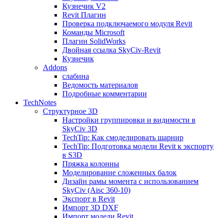
Кузнечик V2
Revit Плагин
Проверка подключаемого модуля Revit
Команды Microsoft
Плагин SolidWorks
Двойная ссылка SkyCiv-Revit
Кузнечик
Addons
слабина
Ведомость материалов
Подробные комментарии
TechNotes
Структурное 3D
Настройки группировки и видимости в
SkyCiv 3D
TechTip: Как смоделировать шарнир
TechTip: Подготовка модели Revit к экспорту
в S3D
Пряжка колонны
Моделирование сложенных балок
Дизайн рамы момента с использованием
SkyCiv (Aisc 360-10)
Экспорт в Revit
Импорт 3D DXF
Импорт модели Revit