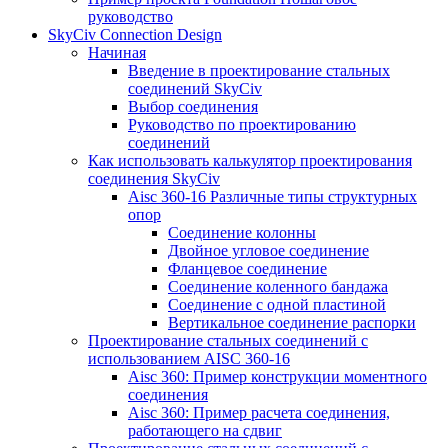
руководство
SkyCiv Connection Design
Начиная
Введение в проектирование стальных
соединений SkyCiv
Выбор соединения
Руководство по проектированию
соединений
Как использовать калькулятор проектирования
соединения SkyCiv
Aisc 360-16 Различные типы структурных
опор
Соединение колонны
Двойное угловое соединение
Фланцевое соединение
Соединение коленного бандажа
Соединение с одной пластиной
Вертикальное соединение распорки
Проектирование стальных соединений с
использованием AISC 360-16
Aisc 360: Пример конструкции моментного
соединения
Aisc 360: Пример расчета соединения,
работающего на сдвиг