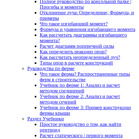
Полное руководство по консольной балке |
Прогибы и моменты
Отклонение луча: Определение, Формула, и
примеры
Что такое изгибающий момент?
Формула и уравнения изгибающего момента
Как рассчитать диаграммы изгибающего
момента?
Расчет диаграмм поперечной силы
Как определить реакцию опор?
Как рассчитать неопределенный луч?
Типы опор в расчете конструкций
Руководства по ферме
Что такое ферма? Распространенные типы
ферм в строительстве
Учебник по ферме 1: Анализ и расчет
методом соединений
Учебник по ферме 2: Анализ и расчет
методом сечений
Учебник по ферме 3: Пример конструкции
фермы крыши
Раздел Учебники
Простое руководство о том, как найти
центроид
Расчет статического / первого момента