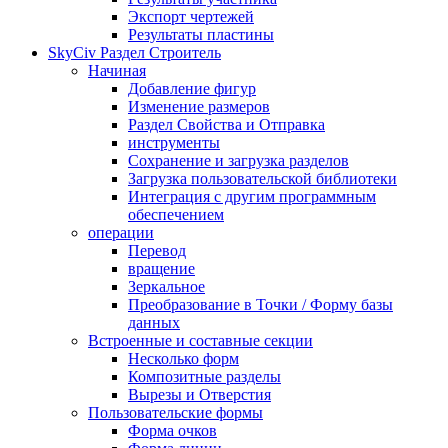
Экспорт чертежей
Результаты пластины
SkyCiv Раздел Строитель
Начиная
Добавление фигур
Изменение размеров
Раздел Свойства и Отправка
инструменты
Сохранение и загрузка разделов
Загрузка пользовательской библиотеки
Интеграция с другим программным
обеспечением
операции
Перевод
вращение
Зеркальное
Преобразование в Точки / Форму базы
данных
Встроенные и составные секции
Несколько форм
Композитные разделы
Вырезы и Отверстия
Пользовательские формы
Форма очков