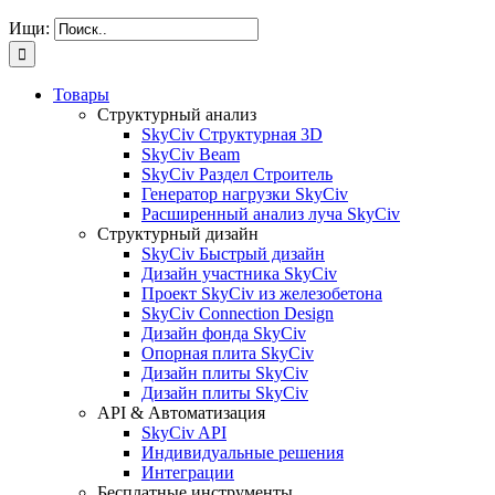
Ищи:
Товары
Структурный анализ
SkyCiv Структурная 3D
SkyCiv Beam
SkyCiv Раздел Строитель
Генератор нагрузки SkyCiv
Расширенный анализ луча SkyCiv
Структурный дизайн
SkyCiv Быстрый дизайн
Дизайн участника SkyCiv
Проект SkyCiv из железобетона
SkyCiv Connection Design
Дизайн фонда SkyCiv
Опорная плита SkyCiv
Дизайн плиты SkyCiv
Дизайн плиты SkyCiv
API & Автоматизация
SkyCiv API
Индивидуальные решения
Интеграции
Бесплатные инструменты