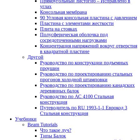
Прямоугольный листогиб – Исправлено в
углах
Консольная мембрана
90 Угловая консольная пластина с давлением
Пластина с элементами жесткости
Плита на стояках
Полусферическая оболочка под
сосредоточенными нагрузками
Концентрация напряжений вокруг отверстия
в квадратной пластине
Другой
Руководство по конструкции подъемных
проушин
Руководство по проектированию стальных
прогонов холодной штамповки
Руководство по проектированию канадских
деревянных балок
Руководство по АС 4100 Стальная
конструкция
Путеводитель по RU 1993-1-1 Еврокод 3
Стальная конструкция
Учебники
Beam Tutorials
Что такое луч?
Типы Балок