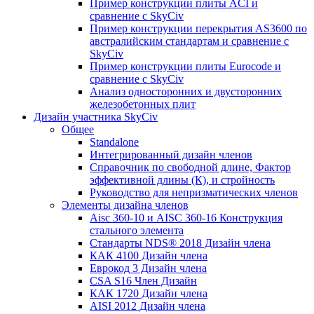
Пример конструкции плиты ACI и
сравнение с SkyCiv
Пример конструкции перекрытия AS3600 по
австралийским стандартам и сравнение с
SkyCiv
Пример конструкции плиты Eurocode и
сравнение с SkyCiv
Анализ односторонних и двусторонних
железобетонных плит
Дизайн участника SkyCiv
Общее
Standalone
Интегрированный дизайн членов
Справочник по свободной длине, Фактор
эффективной длины (К), и стройность
Руководство для непризматических членов
Элементы дизайна членов
Aisc 360-10 и AISC 360-16 Конструкция
стального элемента
Стандарты NDS® 2018 Дизайн члена
КАК 4100 Дизайн члена
Еврокод 3 Дизайн члена
CSA S16 Член Дизайн
КАК 1720 Дизайн члена
AISI 2012 Дизайн члена