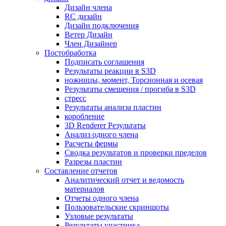
Дизайн члена
RC дизайн
Дизайн подключения
Ветер Дизайн
Член Дизайнер
Постобработка
Подписать соглашения
Результаты реакции в S3D
ножницы, момент, Торсионная и осевая
Результаты смещения / прогиба в S3D
стресс
Результаты анализа пластин
коробление
3D Renderer Результаты
Анализ одного члена
Расчеты фермы
Сводка результатов и проверки пределов
Разрезы пластин
Составление отчетов
Аналитический отчет и ведомость
материалов
Отчеты одного члена
Пользовательские скриншоты
Узловые результаты
Результаты участника