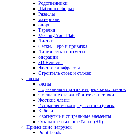
Родственники
Шаблоны сборки
Разделы
материалы
опоры
Тарелки
Meshing Your Plate
Листки
Сетки, Перо и привязка
Линии сетки и отметки
операции
3D Renderer
Жесткие диафрагмы
Строитель стоек и стяжек
члены
члены
Нормальный против непрерывных членов
Смещение стержней и точек вставки
Жесткие члены
Исправления конца участника (связь)
Кабели
Изогнутые и спиральные элементы
Открытые стальные балки (SJI)
Применение нагрузок
Point Loads