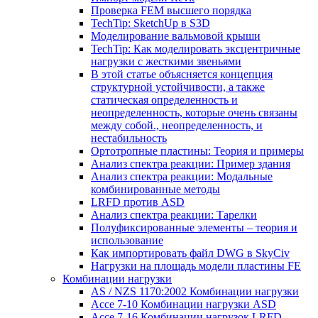
Проверка FEM высшего порядка
TechTip: SketchUp в S3D
Моделирование вальмовой крыши
TechTip: Как моделировать эксцентричные
нагрузки с жесткими звеньями
В этой статье объясняется концепция
структурной устойчивости, а также
статическая определенность и
неопределенность, которые очень связаны
между собой., неопределенность, и
нестабильность
Ортотропные пластины: Теория и примеры
Анализ спектра реакции: Пример здания
Анализ спектра реакции: Модальные
комбинированные методы
LRFD против ASD
Анализ спектра реакции: Тарелки
Полуфиксированные элементы – теория и
использование
Как импортировать файл DWG в SkyCiv
Нагрузки на площадь модели пластины FE
Комбинации нагрузки
AS / NZS 1170:2002 Комбинации нагрузки
Ассе 7-10 Комбинации нагрузки ASD
Ассе 7-16 Комбинации нагрузок LRFD