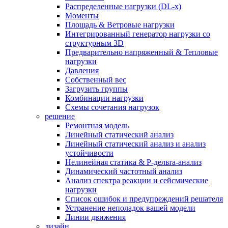
Распределенные нагрузки (DL-х)
Моменты
Площадь & Ветровые нагрузки
Интегрированный генератор нагрузки со
структурным 3D
Предварительно напряженный & Тепловые
нагрузки
Давления
Собственный вес
Загрузить группы
Комбинации нагрузки
Схемы сочетания нагрузок
решение
Ремонтная модель
Линейный статический анализ
Линейный статический анализ и анализ
устойчивости
Нелинейная статика & P-дельта-анализ
Динамический частотный анализ
Анализ спектра реакции и сейсмические
нагрузки
Список ошибок и предупреждений решателя
Устранение неполадок вашей модели
Линии движения
дизайн