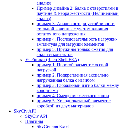
анализ)
Пример дизайна 2: Балка с отверстиями в
паутине & Ребра жесткости (Нелинейный
анализ)
пример 3. Анализ потери устойчивости
стальной колонны с учетом влияния
остаточного напряжения
пример 4. Последовательность нагрузки-
амплитуда для загрузки элементов
пример 5. Пружины только сжатия для
анализа контактов
Учебники (Член Shell FEA)
пример 1. Простой элемент с осевой
нагрузкой
пример 2. Подкрепленная аксиально
нагруженная балка с изгибом
пример 3. Глобальный изгиб балки между
колоннами
пример 4. Смещение жесткого конца
пример 5. Холоднокатаный элемент с
коробкой из двух материалов
SkyCiv API
SkyCiv API
Плагины
SkyCiv для Excel