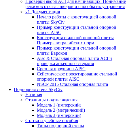
Проверки якоря ACI для начинающих: Понимание
режимов отказа анкеров и способы их устранения
v1 Документация
Начало работы с конструкцией опорной
плиты SkyCiv
Пример конструкции стальной опорной
плиты AISC
Конструкция стальной опорной плиты
Пример австралийских норм
Пример конструкции стальной опорной
плиты Еврокод
Aisc & Стальная опорная плита ACI и
проверка анкерного стержня
Срезная проушина AISC
Сейсмическое проектирование стальной
опорной плиты AISC
NSCP 2015 Стальная опорная плита
Подпорная стена SkyCiv
Начиная
Страницы подтверждения
Модель 1 (имперский)
Модель 2 (метрический)
Модель 3 (имперский)
Статьи и учебные пособия
Типы подпорной стены