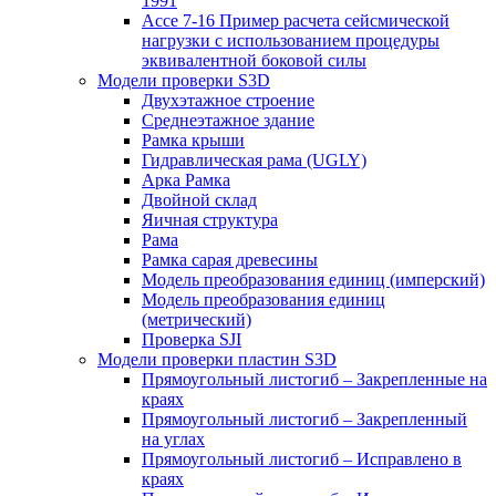
1991
Ассе 7-16 Пример расчета сейсмической
нагрузки с использованием процедуры
эквивалентной боковой силы
Модели проверки S3D
Двухэтажное строение
Среднеэтажное здание
Рамка крыши
Гидравлическая рама (UGLY)
Арка Рамка
Двойной склад
Яичная структура
Рама
Рамка сарая древесины
Модель преобразования единиц (имперский)
Модель преобразования единиц
(метрический)
Проверка SJI
Модели проверки пластин S3D
Прямоугольный листогиб – Закрепленные на
краях
Прямоугольный листогиб – Закрепленный
на углах
Прямоугольный листогиб – Исправлено в
краях