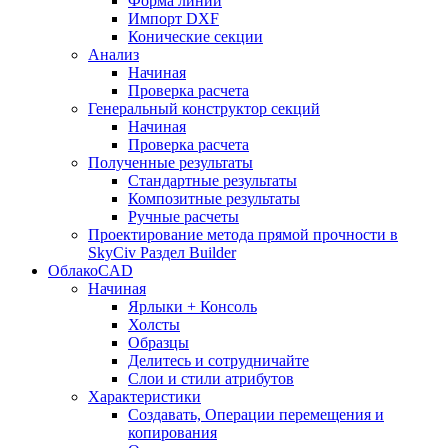
Форма линии
Импорт DXF
Конические секции
Анализ
Начиная
Проверка расчета
Генеральный конструктор секций
Начиная
Проверка расчета
Полученные результаты
Стандартные результаты
Композитные результаты
Ручные расчеты
Проектирование метода прямой прочности в
SkyCiv Раздел Builder
ОблакоCAD
Начиная
Ярлыки + Консоль
Холсты
Образцы
Делитесь и сотрудничайте
Слои и стили атрибутов
Характеристики
Создавать, Операции перемещения и
копирования