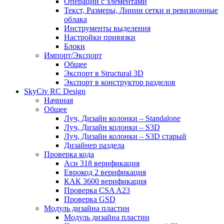
Операции с элементами
Текст, Размеры, Линии сетки и ревизионные
облака
Инструменты выделения
Настройки привязки
Блоки
Импорт/Экспорт
Общее
Экспорт в Structural 3D
Экспорт в конструктор разделов
SkyCiv RC Design
Начиная
Общее
Луч, Дизайн колонки – Standalone
Луч, Дизайн колонки – S3D
Луч, Дизайн колонки – S3D старый
Дизайнер раздела
Проверка кода
Аси 318 верификация
Еврокод 2 верификация
КАК 3600 верификация
Проверка CSA A23
Проверка GSD
Модуль дизайна пластин
Модуль дизайна пластин