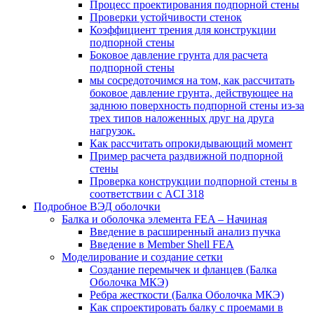
Процесс проектирования подпорной стены
Проверки устойчивости стенок
Коэффициент трения для конструкции
подпорной стены
Боковое давление грунта для расчета
подпорной стены
мы сосредоточимся на том, как рассчитать
боковое давление грунта, действующее на
заднюю поверхность подпорной стены из-за
трех типов наложенных друг на друга
нагрузок.
Как рассчитать опрокидывающий момент
Пример расчета раздвижной подпорной
стены
Проверка конструкции подпорной стены в
соответствии с ACI 318
Подробное ВЭД оболочки
Балка и оболочка элемента FEA – Начиная
Введение в расширенный анализ пучка
Введение в Member Shell FEA
Моделирование и создание сетки
Создание перемычек и фланцев (Балка
Оболочка МКЭ)
Ребра жесткости (Балка Оболочка МКЭ)
Как спроектировать балку с проемами в