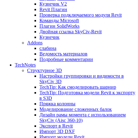
Кузнечик V2
Revit Плагин
Проверка подключаемого модуля Revit
Команды Microsoft
Плагин SolidWorks
Двойная ссылка SkyCiv-Revit
Кузнечик
Addons
слабина
Ведомость материалов
Подробные комментарии
TechNotes
Структурное 3D
Настройки группировки и видимости в
SkyCiv 3D
TechTip: Как смоделировать шарнир
TechTip: Подготовка модели Revit к экспорту
в S3D
Пряжка колонны
Моделирование сложенных балок
Дизайн рамы момента с использованием
SkyCiv (Aisc 360-10)
Экспорт в Revit
Импорт 3D DXF
Импорт модели Revit