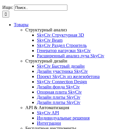
Ищи:
Товары
Структурный анализ
SkyCiv Структурная 3D
SkyCiv Beam
SkyCiv Раздел Строитель
Генератор нагрузки SkyCiv
Расширенный анализ луча SkyCiv
Структурный дизайн
SkyCiv Быстрый дизайн
Дизайн участника SkyCiv
Проект SkyCiv из железобетона
SkyCiv Connection Design
Дизайн фонда SkyCiv
Опорная плита SkyCiv
Дизайн плиты SkyCiv
Дизайн плиты SkyCiv
API & Автоматизация
SkyCiv API
Индивидуальные решения
Интеграции
Бесплатные инструменты