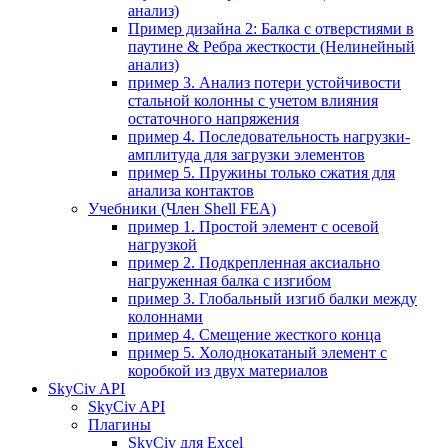
анализ)
Пример дизайна 2: Балка с отверстиями в
паутине & Ребра жесткости (Нелинейный
анализ)
пример 3. Анализ потери устойчивости
стальной колонны с учетом влияния
остаточного напряжения
пример 4. Последовательность нагрузки-
амплитуда для загрузки элементов
пример 5. Пружины только сжатия для
анализа контактов
Учебники (Член Shell FEA)
пример 1. Простой элемент с осевой
нагрузкой
пример 2. Подкрепленная аксиально
нагруженная балка с изгибом
пример 3. Глобальный изгиб балки между
колоннами
пример 4. Смещение жесткого конца
пример 5. Холоднокатаный элемент с
коробкой из двух материалов
SkyCiv API
SkyCiv API
Плагины
SkyCiv для Excel