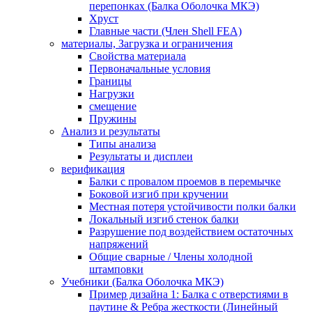
перепонках (Балка Оболочка МКЭ)
Хруст
Главные части (Член Shell FEA)
материалы, Загрузка и ограничения
Свойства материала
Первоначальные условия
Границы
Нагрузки
смещение
Пружины
Анализ и результаты
Типы анализа
Результаты и дисплеи
верификация
Балки с провалом проемов в перемычке
Боковой изгиб при кручении
Местная потеря устойчивости полки балки
Локальный изгиб стенок балки
Разрушение под воздействием остаточных
напряжений
Общие сварные / Члены холодной
штамповки
Учебники (Балка Оболочка МКЭ)
Пример дизайна 1: Балка с отверстиями в
паутине & Ребра жесткости (Линейный