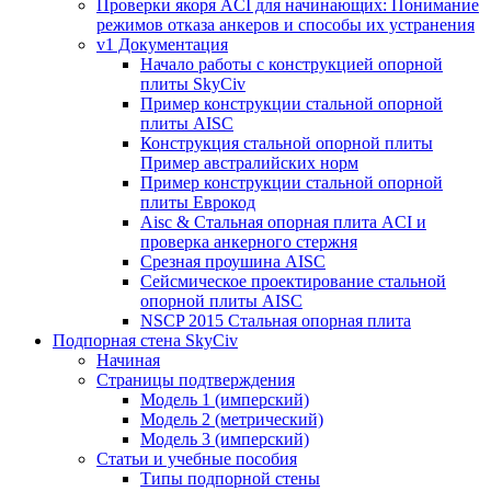
Проверки якоря ACI для начинающих: Понимание
режимов отказа анкеров и способы их устранения
v1 Документация
Начало работы с конструкцией опорной
плиты SkyCiv
Пример конструкции стальной опорной
плиты AISC
Конструкция стальной опорной плиты
Пример австралийских норм
Пример конструкции стальной опорной
плиты Еврокод
Aisc & Стальная опорная плита ACI и
проверка анкерного стержня
Срезная проушина AISC
Сейсмическое проектирование стальной
опорной плиты AISC
NSCP 2015 Стальная опорная плита
Подпорная стена SkyCiv
Начиная
Страницы подтверждения
Модель 1 (имперский)
Модель 2 (метрический)
Модель 3 (имперский)
Статьи и учебные пособия
Типы подпорной стены