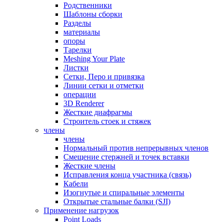
Родственники
Шаблоны сборки
Разделы
материалы
опоры
Тарелки
Meshing Your Plate
Листки
Сетки, Перо и привязка
Линии сетки и отметки
операции
3D Renderer
Жесткие диафрагмы
Строитель стоек и стяжек
члены
члены
Нормальный против непрерывных членов
Смещение стержней и точек вставки
Жесткие члены
Исправления конца участника (связь)
Кабели
Изогнутые и спиральные элементы
Открытые стальные балки (SJI)
Применение нагрузок
Point Loads