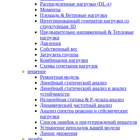
Распределенные нагрузки (DL-х)
Моменты
Площадь & Ветровые нагрузки
Интегрированный генератор нагрузки со
структурным 3D
Предварительно напряженный & Тепловые
нагрузки
Давления
Собственный вес
Загрузить группы
Комбинации нагрузки
Схемы сочетания нагрузок
решение
Ремонтная модель
Линейный статический анализ
Линейный статический анализ и анализ
устойчивости
Нелинейная статика & P-дельта-анализ
Динамический частотный анализ
Анализ спектра реакции и сейсмические
нагрузки
Список ошибок и предупреждений решателя
Устранение неполадок вашей модели
Линии движения
дизайн