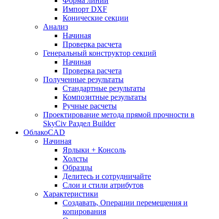
Форма линии
Импорт DXF
Конические секции
Анализ
Начиная
Проверка расчета
Генеральный конструктор секций
Начиная
Проверка расчета
Полученные результаты
Стандартные результаты
Композитные результаты
Ручные расчеты
Проектирование метода прямой прочности в
SkyCiv Раздел Builder
ОблакоCAD
Начиная
Ярлыки + Консоль
Холсты
Образцы
Делитесь и сотрудничайте
Слои и стили атрибутов
Характеристики
Создавать, Операции перемещения и
копирования