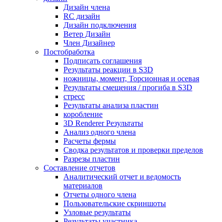
Дизайн члена
RC дизайн
Дизайн подключения
Ветер Дизайн
Член Дизайнер
Постобработка
Подписать соглашения
Результаты реакции в S3D
ножницы, момент, Торсионная и осевая
Результаты смещения / прогиба в S3D
стресс
Результаты анализа пластин
коробление
3D Renderer Результаты
Анализ одного члена
Расчеты фермы
Сводка результатов и проверки пределов
Разрезы пластин
Составление отчетов
Аналитический отчет и ведомость
материалов
Отчеты одного члена
Пользовательские скриншоты
Узловые результаты
Результаты участника