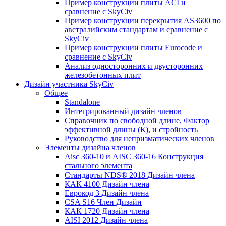
Пример конструкции плиты ACI и
сравнение с SkyCiv
Пример конструкции перекрытия AS3600 по
австралийским стандартам и сравнение с
SkyCiv
Пример конструкции плиты Eurocode и
сравнение с SkyCiv
Анализ односторонних и двусторонних
железобетонных плит
Дизайн участника SkyCiv
Общее
Standalone
Интегрированный дизайн членов
Справочник по свободной длине, Фактор
эффективной длины (К), и стройность
Руководство для непризматических членов
Элементы дизайна членов
Aisc 360-10 и AISC 360-16 Конструкция
стального элемента
Стандарты NDS® 2018 Дизайн члена
КАК 4100 Дизайн члена
Еврокод 3 Дизайн члена
CSA S16 Член Дизайн
КАК 1720 Дизайн члена
AISI 2012 Дизайн члена