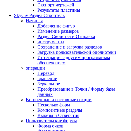
Экспорт чертежей
Результаты пластины
SkyCiv Раздел Строитель
Начиная
Добавление фигур
Изменение размеров
Раздел Свойства и Отправка
инструменты
Сохранение и загрузка разделов
Загрузка пользовательской библиотеки
Интеграция с другим программным
обеспечением
операции
Перевод
вращение
Зеркальное
Преобразование в Точки / Форму базы
данных
Встроенные и составные секции
Несколько форм
Композитные разделы
Вырезы и Отверстия
Пользовательские формы
Форма очков