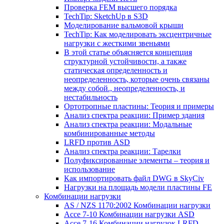
Проверка FEM высшего порядка
TechTip: SketchUp в S3D
Моделирование вальмовой крыши
TechTip: Как моделировать эксцентричные
нагрузки с жесткими звеньями
В этой статье объясняется концепция
структурной устойчивости, а также
статическая определенность и
неопределенность, которые очень связаны
между собой., неопределенность, и
нестабильность
Ортотропные пластины: Теория и примеры
Анализ спектра реакции: Пример здания
Анализ спектра реакции: Модальные
комбинированные методы
LRFD против ASD
Анализ спектра реакции: Тарелки
Полуфиксированные элементы – теория и
использование
Как импортировать файл DWG в SkyCiv
Нагрузки на площадь модели пластины FE
Комбинации нагрузки
AS / NZS 1170:2002 Комбинации нагрузки
Ассе 7-10 Комбинации нагрузки ASD
Ассе 7-16 Комбинации нагрузок LRFD