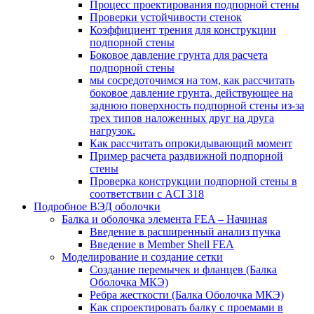
Процесс проектирования подпорной стены
Проверки устойчивости стенок
Коэффициент трения для конструкции
подпорной стены
Боковое давление грунта для расчета
подпорной стены
мы сосредоточимся на том, как рассчитать
боковое давление грунта, действующее на
заднюю поверхность подпорной стены из-за
трех типов наложенных друг на друга
нагрузок.
Как рассчитать опрокидывающий момент
Пример расчета раздвижной подпорной
стены
Проверка конструкции подпорной стены в
соответствии с ACI 318
Подробное ВЭД оболочки
Балка и оболочка элемента FEA – Начиная
Введение в расширенный анализ пучка
Введение в Member Shell FEA
Моделирование и создание сетки
Создание перемычек и фланцев (Балка
Оболочка МКЭ)
Ребра жесткости (Балка Оболочка МКЭ)
Как спроектировать балку с проемами в