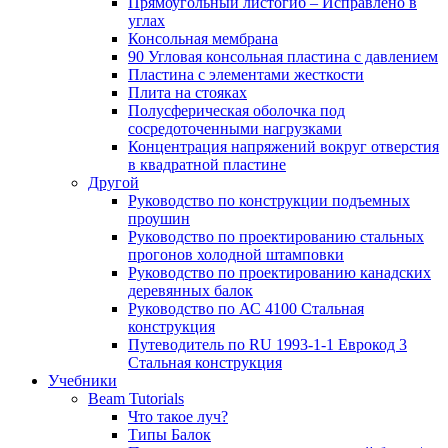
Прямоугольный листогиб – Исправлено в
углах
Консольная мембрана
90 Угловая консольная пластина с давлением
Пластина с элементами жесткости
Плита на стояках
Полусферическая оболочка под
сосредоточенными нагрузками
Концентрация напряжений вокруг отверстия
в квадратной пластине
Другой
Руководство по конструкции подъемных
проушин
Руководство по проектированию стальных
прогонов холодной штамповки
Руководство по проектированию канадских
деревянных балок
Руководство по АС 4100 Стальная
конструкция
Путеводитель по RU 1993-1-1 Еврокод 3
Стальная конструкция
Учебники
Beam Tutorials
Что такое луч?
Типы Балок