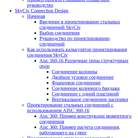
руководство
SkyCiv Connection Design
Начиная
Введение в проектирование стальных
соединений SkyCiv
Выбор соединения
Руководство по проектированию
соединений
Как использовать калькулятор проектирования
соединения SkyCiv
Aisc 360-16 Различные типы структурных
опор
Соединение колонны
Двойное угловое соединение
Фланцевое соединение
Соединение коленного бандажа
Соединение с одной пластиной
Вертикальное соединение распорки
Проектирование стальных соединений с
использованием AISC 360-16
Aisc 360: Пример конструкции моментного
соединения
Aisc 360: Пример расчета соединения,
работающего на сдвиг