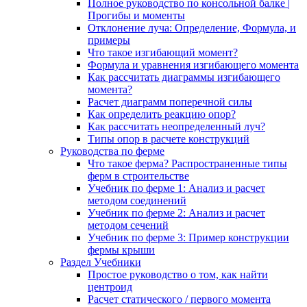
Полное руководство по консольной балке |
Прогибы и моменты
Отклонение луча: Определение, Формула, и
примеры
Что такое изгибающий момент?
Формула и уравнения изгибающего момента
Как рассчитать диаграммы изгибающего
момента?
Расчет диаграмм поперечной силы
Как определить реакцию опор?
Как рассчитать неопределенный луч?
Типы опор в расчете конструкций
Руководства по ферме
Что такое ферма? Распространенные типы
ферм в строительстве
Учебник по ферме 1: Анализ и расчет
методом соединений
Учебник по ферме 2: Анализ и расчет
методом сечений
Учебник по ферме 3: Пример конструкции
фермы крыши
Раздел Учебники
Простое руководство о том, как найти
центроид
Расчет статического / первого момента