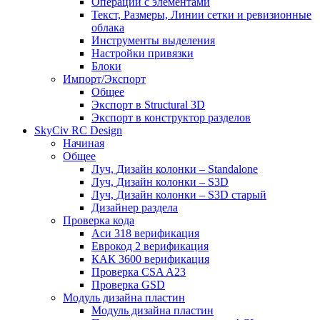
Операции с элементами
Текст, Размеры, Линии сетки и ревизионные
облака
Инструменты выделения
Настройки привязки
Блоки
Импорт/Экспорт
Общее
Экспорт в Structural 3D
Экспорт в конструктор разделов
SkyCiv RC Design
Начиная
Общее
Луч, Дизайн колонки – Standalone
Луч, Дизайн колонки – S3D
Луч, Дизайн колонки – S3D старый
Дизайнер раздела
Проверка кода
Аси 318 верификация
Еврокод 2 верификация
КАК 3600 верификация
Проверка CSA A23
Проверка GSD
Модуль дизайна пластин
Модуль дизайна пластин