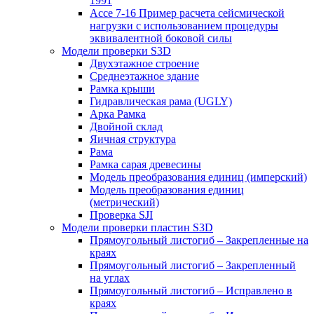
1991
Ассе 7-16 Пример расчета сейсмической
нагрузки с использованием процедуры
эквивалентной боковой силы
Модели проверки S3D
Двухэтажное строение
Среднеэтажное здание
Рамка крыши
Гидравлическая рама (UGLY)
Арка Рамка
Двойной склад
Яичная структура
Рама
Рамка сарая древесины
Модель преобразования единиц (имперский)
Модель преобразования единиц
(метрический)
Проверка SJI
Модели проверки пластин S3D
Прямоугольный листогиб – Закрепленные на
краях
Прямоугольный листогиб – Закрепленный
на углах
Прямоугольный листогиб – Исправлено в
краях