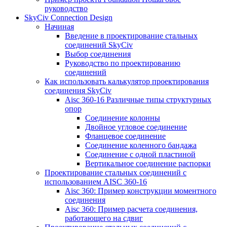
руководство
SkyCiv Connection Design
Начиная
Введение в проектирование стальных
соединений SkyCiv
Выбор соединения
Руководство по проектированию
соединений
Как использовать калькулятор проектирования
соединения SkyCiv
Aisc 360-16 Различные типы структурных
опор
Соединение колонны
Двойное угловое соединение
Фланцевое соединение
Соединение коленного бандажа
Соединение с одной пластиной
Вертикальное соединение распорки
Проектирование стальных соединений с
использованием AISC 360-16
Aisc 360: Пример конструкции моментного
соединения
Aisc 360: Пример расчета соединения,
работающего на сдвиг