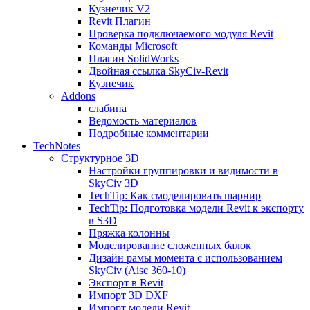
Кузнечик V2
Revit Плагин
Проверка подключаемого модуля Revit
Команды Microsoft
Плагин SolidWorks
Двойная ссылка SkyCiv-Revit
Кузнечик
Addons
слабина
Ведомость материалов
Подробные комментарии
TechNotes
Структурное 3D
Настройки группировки и видимости в
SkyCiv 3D
TechTip: Как смоделировать шарнир
TechTip: Подготовка модели Revit к экспорту
в S3D
Пряжка колонны
Моделирование сложенных балок
Дизайн рамы момента с использованием
SkyCiv (Aisc 360-10)
Экспорт в Revit
Импорт 3D DXF
Импорт модели Revit