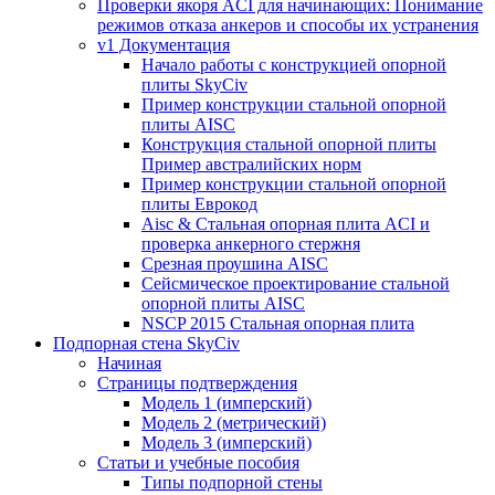
Проверки якоря ACI для начинающих: Понимание
режимов отказа анкеров и способы их устранения
v1 Документация
Начало работы с конструкцией опорной
плиты SkyCiv
Пример конструкции стальной опорной
плиты AISC
Конструкция стальной опорной плиты
Пример австралийских норм
Пример конструкции стальной опорной
плиты Еврокод
Aisc & Стальная опорная плита ACI и
проверка анкерного стержня
Срезная проушина AISC
Сейсмическое проектирование стальной
опорной плиты AISC
NSCP 2015 Стальная опорная плита
Подпорная стена SkyCiv
Начиная
Страницы подтверждения
Модель 1 (имперский)
Модель 2 (метрический)
Модель 3 (имперский)
Статьи и учебные пособия
Типы подпорной стены