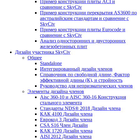
Пример конструкции плиты ACI и
сравнение с SkyCiv
Пример конструкции перекрытия AS3600 по
австралийским стандартам и сравнение с
SkyCiv
Пример конструкции плиты Eurocode и
сравнение с SkyCiv
Анализ односторонних и двусторонних
железобетонных плит
Дизайн участника SkyCiv
Общее
Standalone
Интегрированный дизайн членов
Справочник по свободной длине, Фактор
эффективной длины (К), и стройность
Руководство для непризматических членов
Элементы дизайна членов
Aisc 360-10 и AISC 360-16 Конструкция
стального элемента
Стандарты NDS® 2018 Дизайн члена
КАК 4100 Дизайн члена
Еврокод 3 Дизайн члена
CSA S16 Член Дизайн
КАК 1720 Дизайн члена
AISI 2012 Дизайн члена