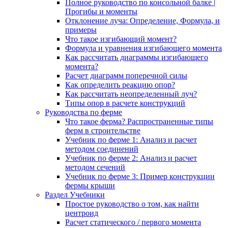
Полное руководство по консольной балке |
Прогибы и моменты
Отклонение луча: Определение, Формула, и
примеры
Что такое изгибающий момент?
Формула и уравнения изгибающего момента
Как рассчитать диаграммы изгибающего
момента?
Расчет диаграмм поперечной силы
Как определить реакцию опор?
Как рассчитать неопределенный луч?
Типы опор в расчете конструкций
Руководства по ферме
Что такое ферма? Распространенные типы
ферм в строительстве
Учебник по ферме 1: Анализ и расчет
методом соединений
Учебник по ферме 2: Анализ и расчет
методом сечений
Учебник по ферме 3: Пример конструкции
фермы крыши
Раздел Учебники
Простое руководство о том, как найти
центроид
Расчет статического / первого момента