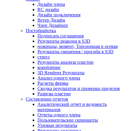
Дизайн члена
RC дизайн
Дизайн подключения
Ветер Дизайн
Член Дизайнер
Постобработка
Подписать соглашения
Результаты реакции в S3D
ножницы, момент, Торсионная и осевая
Результаты смещения / прогиба в S3D
стресс
Результаты анализа пластин
коробление
3D Renderer Результаты
Анализ одного члена
Расчеты фермы
Сводка результатов и проверки пределов
Разрезы пластин
Составление отчетов
Аналитический отчет и ведомость
материалов
Отчеты одного члена
Пользовательские скриншоты
Узловые результаты
Результаты участника