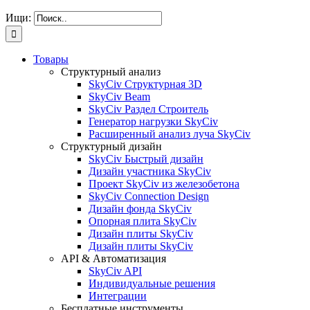
Ищи:
Товары
Структурный анализ
SkyCiv Структурная 3D
SkyCiv Beam
SkyCiv Раздел Строитель
Генератор нагрузки SkyCiv
Расширенный анализ луча SkyCiv
Структурный дизайн
SkyCiv Быстрый дизайн
Дизайн участника SkyCiv
Проект SkyCiv из железобетона
SkyCiv Connection Design
Дизайн фонда SkyCiv
Опорная плита SkyCiv
Дизайн плиты SkyCiv
Дизайн плиты SkyCiv
API & Автоматизация
SkyCiv API
Индивидуальные решения
Интеграции
Бесплатные инструменты