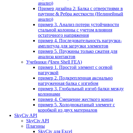
анализ)
Пример дизайна 2: Балка с отверстиями в
паутине & Ребра жесткости (Нелинейный
анализ)
пример 3. Анализ потери устойчивости
стальной колонны с учетом влияния
остаточного напряжения
пример 4. Последовательность нагрузки-
амплитуда для загрузки элементов
пример 5. Пружины только сжатия для
анализа контактов
Учебники (Член Shell FEA)
пример 1. Простой элемент с осевой
нагрузкой
пример 2. Подкрепленная аксиально
нагруженная балка с изгибом
пример 3. Глобальный изгиб балки между
колоннами
пример 4. Смещение жесткого конца
пример 5. Холоднокатаный элемент с
коробкой из двух материалов
SkyCiv API
SkyCiv API
Плагины
SkyCiv для Excel