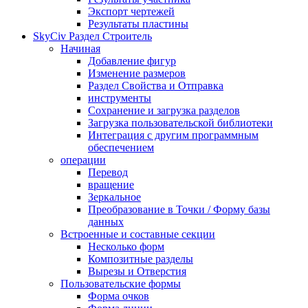
Экспорт чертежей
Результаты пластины
SkyCiv Раздел Строитель
Начиная
Добавление фигур
Изменение размеров
Раздел Свойства и Отправка
инструменты
Сохранение и загрузка разделов
Загрузка пользовательской библиотеки
Интеграция с другим программным
обеспечением
операции
Перевод
вращение
Зеркальное
Преобразование в Точки / Форму базы
данных
Встроенные и составные секции
Несколько форм
Композитные разделы
Вырезы и Отверстия
Пользовательские формы
Форма очков