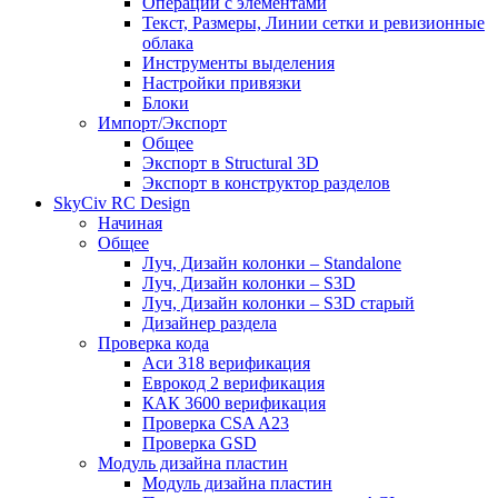
Операции с элементами
Текст, Размеры, Линии сетки и ревизионные
облака
Инструменты выделения
Настройки привязки
Блоки
Импорт/Экспорт
Общее
Экспорт в Structural 3D
Экспорт в конструктор разделов
SkyCiv RC Design
Начиная
Общее
Луч, Дизайн колонки – Standalone
Луч, Дизайн колонки – S3D
Луч, Дизайн колонки – S3D старый
Дизайнер раздела
Проверка кода
Аси 318 верификация
Еврокод 2 верификация
КАК 3600 верификация
Проверка CSA A23
Проверка GSD
Модуль дизайна пластин
Модуль дизайна пластин