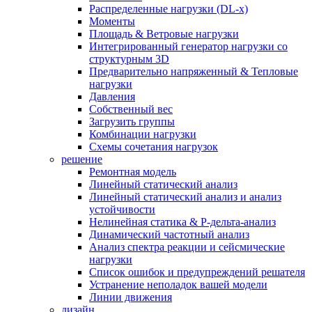
Распределенные нагрузки (DL-х)
Моменты
Площадь & Ветровые нагрузки
Интегрированный генератор нагрузки со
структурным 3D
Предварительно напряженный & Тепловые
нагрузки
Давления
Собственный вес
Загрузить группы
Комбинации нагрузки
Схемы сочетания нагрузок
решение
Ремонтная модель
Линейный статический анализ
Линейный статический анализ и анализ
устойчивости
Нелинейная статика & P-дельта-анализ
Динамический частотный анализ
Анализ спектра реакции и сейсмические
нагрузки
Список ошибок и предупреждений решателя
Устранение неполадок вашей модели
Линии движения
дизайн