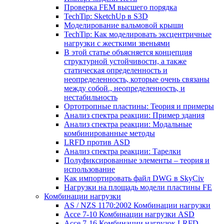
Проверка FEM высшего порядка
TechTip: SketchUp в S3D
Моделирование вальмовой крыши
TechTip: Как моделировать эксцентричные
нагрузки с жесткими звеньями
В этой статье объясняется концепция
структурной устойчивости, а также
статическая определенность и
неопределенность, которые очень связаны
между собой., неопределенность, и
нестабильность
Ортотропные пластины: Теория и примеры
Анализ спектра реакции: Пример здания
Анализ спектра реакции: Модальные
комбинированные методы
LRFD против ASD
Анализ спектра реакции: Тарелки
Полуфиксированные элементы – теория и
использование
Как импортировать файл DWG в SkyCiv
Нагрузки на площадь модели пластины FE
Комбинации нагрузки
AS / NZS 1170:2002 Комбинации нагрузки
Ассе 7-10 Комбинации нагрузки ASD
Ассе 7-16 Комбинации нагрузок LRFD