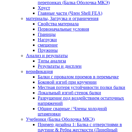
перепонках (Балка Оболочка МКЭ)
Хруст
Главные части (Член Shell FEA)
материалы, Загрузка и ограничения
Свойства материала
Первоначальные условия
Границы
Нагрузки
смещение
Пружины
Анализ и результаты
Типы анализа
Результаты и дисплеи
верификация
Балки с провалом проемов в перемычке
Боковой изгиб при кручении
Местная потеря устойчивости полки балки
Локальный изгиб стенок балки
Разрушение под воздействием остаточных
напряжений
Общие сварные / Члены холодной
штамповки
Учебники (Балка Оболочка МКЭ)
Пример дизайна 1: Балка с отверстиями в
паутине & Ребра жесткости (Линейный