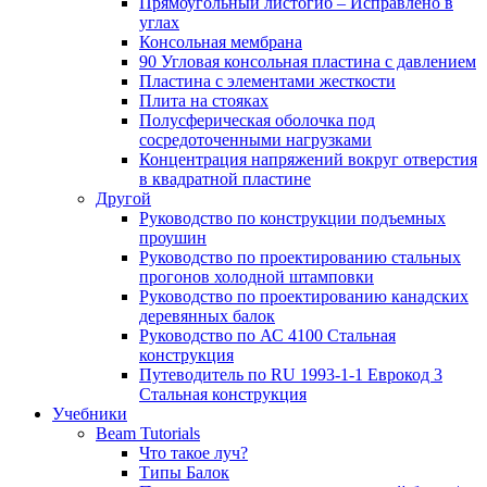
Прямоугольный листогиб – Исправлено в
углах
Консольная мембрана
90 Угловая консольная пластина с давлением
Пластина с элементами жесткости
Плита на стояках
Полусферическая оболочка под
сосредоточенными нагрузками
Концентрация напряжений вокруг отверстия
в квадратной пластине
Другой
Руководство по конструкции подъемных
проушин
Руководство по проектированию стальных
прогонов холодной штамповки
Руководство по проектированию канадских
деревянных балок
Руководство по АС 4100 Стальная
конструкция
Путеводитель по RU 1993-1-1 Еврокод 3
Стальная конструкция
Учебники
Beam Tutorials
Что такое луч?
Типы Балок