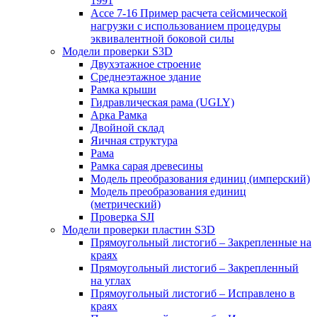
1991
Ассе 7-16 Пример расчета сейсмической
нагрузки с использованием процедуры
эквивалентной боковой силы
Модели проверки S3D
Двухэтажное строение
Среднеэтажное здание
Рамка крыши
Гидравлическая рама (UGLY)
Арка Рамка
Двойной склад
Яичная структура
Рама
Рамка сарая древесины
Модель преобразования единиц (имперский)
Модель преобразования единиц
(метрический)
Проверка SJI
Модели проверки пластин S3D
Прямоугольный листогиб – Закрепленные на
краях
Прямоугольный листогиб – Закрепленный
на углах
Прямоугольный листогиб – Исправлено в
краях