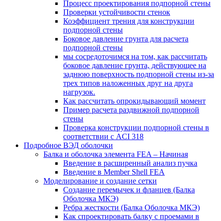
Процесс проектирования подпорной стены
Проверки устойчивости стенок
Коэффициент трения для конструкции
подпорной стены
Боковое давление грунта для расчета
подпорной стены
мы сосредоточимся на том, как рассчитать
боковое давление грунта, действующее на
заднюю поверхность подпорной стены из-за
трех типов наложенных друг на друга
нагрузок.
Как рассчитать опрокидывающий момент
Пример расчета раздвижной подпорной
стены
Проверка конструкции подпорной стены в
соответствии с ACI 318
Подробное ВЭД оболочки
Балка и оболочка элемента FEA – Начиная
Введение в расширенный анализ пучка
Введение в Member Shell FEA
Моделирование и создание сетки
Создание перемычек и фланцев (Балка
Оболочка МКЭ)
Ребра жесткости (Балка Оболочка МКЭ)
Как спроектировать балку с проемами в