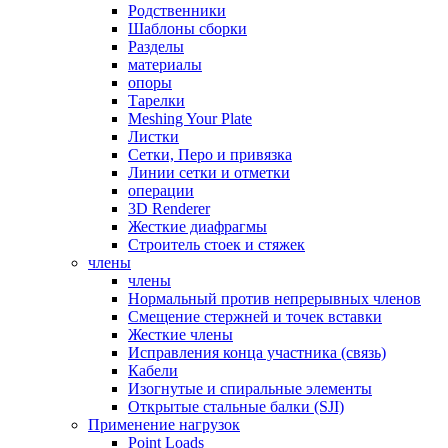
Родственники
Шаблоны сборки
Разделы
материалы
опоры
Тарелки
Meshing Your Plate
Листки
Сетки, Перо и привязка
Линии сетки и отметки
операции
3D Renderer
Жесткие диафрагмы
Строитель стоек и стяжек
члены
члены
Нормальный против непрерывных членов
Смещение стержней и точек вставки
Жесткие члены
Исправления конца участника (связь)
Кабели
Изогнутые и спиральные элементы
Открытые стальные балки (SJI)
Применение нагрузок
Point Loads