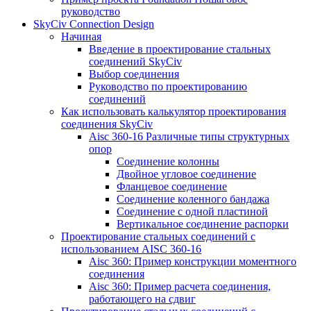
руководство
SkyCiv Connection Design
Начиная
Введение в проектирование стальных
соединений SkyCiv
Выбор соединения
Руководство по проектированию
соединений
Как использовать калькулятор проектирования
соединения SkyCiv
Aisc 360-16 Различные типы структурных
опор
Соединение колонны
Двойное угловое соединение
Фланцевое соединение
Соединение коленного бандажа
Соединение с одной пластиной
Вертикальное соединение распорки
Проектирование стальных соединений с
использованием AISC 360-16
Aisc 360: Пример конструкции моментного
соединения
Aisc 360: Пример расчета соединения,
работающего на сдвиг