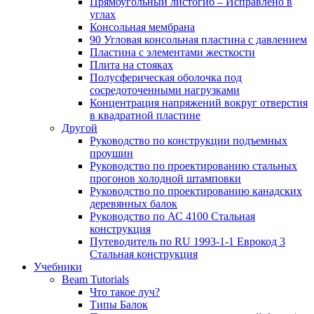
Прямоугольный листогиб – Исправлено в
углах
Консольная мембрана
90 Угловая консольная пластина с давлением
Пластина с элементами жесткости
Плита на стояках
Полусферическая оболочка под
сосредоточенными нагрузками
Концентрация напряжений вокруг отверстия
в квадратной пластине
Другой
Руководство по конструкции подъемных
проушин
Руководство по проектированию стальных
прогонов холодной штамповки
Руководство по проектированию канадских
деревянных балок
Руководство по АС 4100 Стальная
конструкция
Путеводитель по RU 1993-1-1 Еврокод 3
Стальная конструкция
Учебники
Beam Tutorials
Что такое луч?
Типы Балок