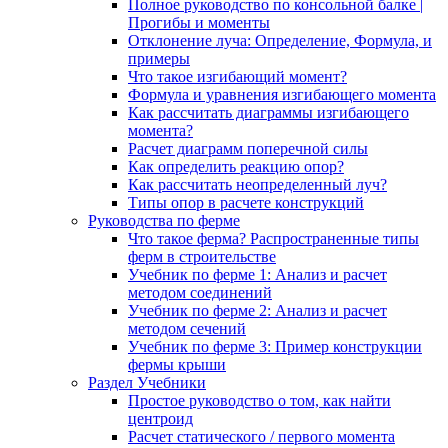
Полное руководство по консольной балке |
Прогибы и моменты
Отклонение луча: Определение, Формула, и
примеры
Что такое изгибающий момент?
Формула и уравнения изгибающего момента
Как рассчитать диаграммы изгибающего
момента?
Расчет диаграмм поперечной силы
Как определить реакцию опор?
Как рассчитать неопределенный луч?
Типы опор в расчете конструкций
Руководства по ферме
Что такое ферма? Распространенные типы
ферм в строительстве
Учебник по ферме 1: Анализ и расчет
методом соединений
Учебник по ферме 2: Анализ и расчет
методом сечений
Учебник по ферме 3: Пример конструкции
фермы крыши
Раздел Учебники
Простое руководство о том, как найти
центроид
Расчет статического / первого момента