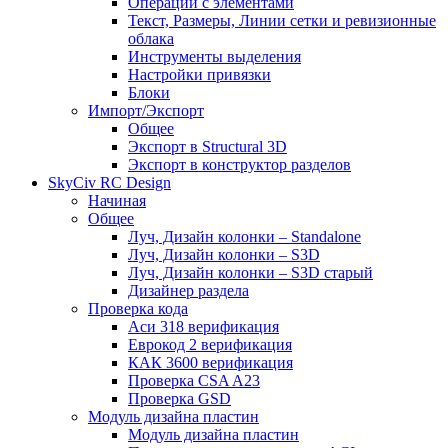
Операции с элементами
Текст, Размеры, Линии сетки и ревизионные
облака
Инструменты выделения
Настройки привязки
Блоки
Импорт/Экспорт
Общее
Экспорт в Structural 3D
Экспорт в конструктор разделов
SkyCiv RC Design
Начиная
Общее
Луч, Дизайн колонки – Standalone
Луч, Дизайн колонки – S3D
Луч, Дизайн колонки – S3D старый
Дизайнер раздела
Проверка кода
Аси 318 верификация
Еврокод 2 верификация
КАК 3600 верификация
Проверка CSA A23
Проверка GSD
Модуль дизайна пластин
Модуль дизайна пластин