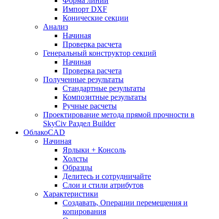
Форма линии
Импорт DXF
Конические секции
Анализ
Начиная
Проверка расчета
Генеральный конструктор секций
Начиная
Проверка расчета
Полученные результаты
Стандартные результаты
Композитные результаты
Ручные расчеты
Проектирование метода прямой прочности в
SkyCiv Раздел Builder
ОблакоCAD
Начиная
Ярлыки + Консоль
Холсты
Образцы
Делитесь и сотрудничайте
Слои и стили атрибутов
Характеристики
Создавать, Операции перемещения и
копирования