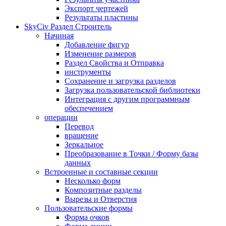
Экспорт чертежей
Результаты пластины
SkyCiv Раздел Строитель
Начиная
Добавление фигур
Изменение размеров
Раздел Свойства и Отправка
инструменты
Сохранение и загрузка разделов
Загрузка пользовательской библиотеки
Интеграция с другим программным
обеспечением
операции
Перевод
вращение
Зеркальное
Преобразование в Точки / Форму базы
данных
Встроенные и составные секции
Несколько форм
Композитные разделы
Вырезы и Отверстия
Пользовательские формы
Форма очков