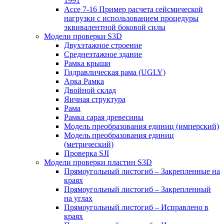
1991
Ассе 7-16 Пример расчета сейсмической
нагрузки с использованием процедуры
эквивалентной боковой силы
Модели проверки S3D
Двухэтажное строение
Среднеэтажное здание
Рамка крыши
Гидравлическая рама (UGLY)
Арка Рамка
Двойной склад
Яичная структура
Рама
Рамка сарая древесины
Модель преобразования единиц (имперский)
Модель преобразования единиц
(метрический)
Проверка SJI
Модели проверки пластин S3D
Прямоугольный листогиб – Закрепленные на
краях
Прямоугольный листогиб – Закрепленный
на углах
Прямоугольный листогиб – Исправлено в
краях