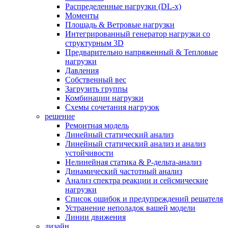
Распределенные нагрузки (DL-х)
Моменты
Площадь & Ветровые нагрузки
Интегрированный генератор нагрузки со
структурным 3D
Предварительно напряженный & Тепловые
нагрузки
Давления
Собственный вес
Загрузить группы
Комбинации нагрузки
Схемы сочетания нагрузок
решение
Ремонтная модель
Линейный статический анализ
Линейный статический анализ и анализ
устойчивости
Нелинейная статика & P-дельта-анализ
Динамический частотный анализ
Анализ спектра реакции и сейсмические
нагрузки
Список ошибок и предупреждений решателя
Устранение неполадок вашей модели
Линии движения
дизайн