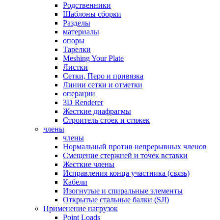
Родственники
Шаблоны сборки
Разделы
материалы
опоры
Тарелки
Meshing Your Plate
Листки
Сетки, Перо и привязка
Линии сетки и отметки
операции
3D Renderer
Жесткие диафрагмы
Строитель стоек и стяжек
члены
члены
Нормальный против непрерывных членов
Смещение стержней и точек вставки
Жесткие члены
Исправления конца участника (связь)
Кабели
Изогнутые и спиральные элементы
Открытые стальные балки (SJI)
Применение нагрузок
Point Loads