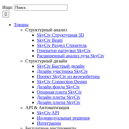
Ищи:
Товары
Структурный анализ
SkyCiv Структурная 3D
SkyCiv Beam
SkyCiv Раздел Строитель
Генератор нагрузки SkyCiv
Расширенный анализ луча SkyCiv
Структурный дизайн
SkyCiv Быстрый дизайн
Дизайн участника SkyCiv
Проект SkyCiv из железобетона
SkyCiv Connection Design
Дизайн фонда SkyCiv
Опорная плита SkyCiv
Дизайн плиты SkyCiv
Дизайн плиты SkyCiv
API & Автоматизация
SkyCiv API
Индивидуальные решения
Интеграции
Бесплатные инструменты