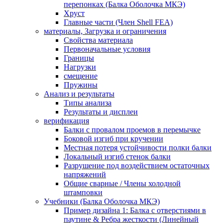
перепонках (Балка Оболочка МКЭ)
Хруст
Главные части (Член Shell FEA)
материалы, Загрузка и ограничения
Свойства материала
Первоначальные условия
Границы
Нагрузки
смещение
Пружины
Анализ и результаты
Типы анализа
Результаты и дисплеи
верификация
Балки с провалом проемов в перемычке
Боковой изгиб при кручении
Местная потеря устойчивости полки балки
Локальный изгиб стенок балки
Разрушение под воздействием остаточных
напряжений
Общие сварные / Члены холодной
штамповки
Учебники (Балка Оболочка МКЭ)
Пример дизайна 1: Балка с отверстиями в
паутине & Ребра жесткости (Линейный