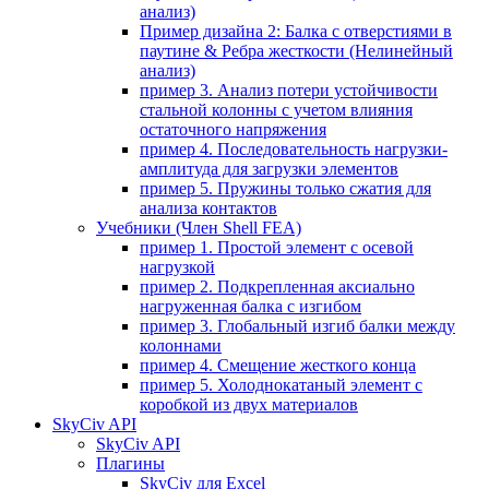
анализ)
Пример дизайна 2: Балка с отверстиями в
паутине & Ребра жесткости (Нелинейный
анализ)
пример 3. Анализ потери устойчивости
стальной колонны с учетом влияния
остаточного напряжения
пример 4. Последовательность нагрузки-
амплитуда для загрузки элементов
пример 5. Пружины только сжатия для
анализа контактов
Учебники (Член Shell FEA)
пример 1. Простой элемент с осевой
нагрузкой
пример 2. Подкрепленная аксиально
нагруженная балка с изгибом
пример 3. Глобальный изгиб балки между
колоннами
пример 4. Смещение жесткого конца
пример 5. Холоднокатаный элемент с
коробкой из двух материалов
SkyCiv API
SkyCiv API
Плагины
SkyCiv для Excel