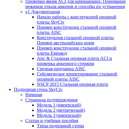
Проверки якоря ACI для начинающих: Понимание
режимов отказа анкеров и способы их устранения
v1 Документация
Начало работы с конструкцией опорной
плиты SkyCiv
Пример конструкции стальной опорной
плиты AISC
Конструкция стальной опорной плиты
Пример австралийских норм
Пример конструкции стальной опорной
плиты Еврокод
Aisc & Стальная опорная плита ACI и
проверка анкерного стержня
Срезная проушина AISC
Сейсмическое проектирование стальной
опорной плиты AISC
NSCP 2015 Стальная опорная плита
Подпорная стена SkyCiv
Начиная
Страницы подтверждения
Модель 1 (имперский)
Модель 2 (метрический)
Модель 3 (имперский)
Статьи и учебные пособия
Типы подпорной стены