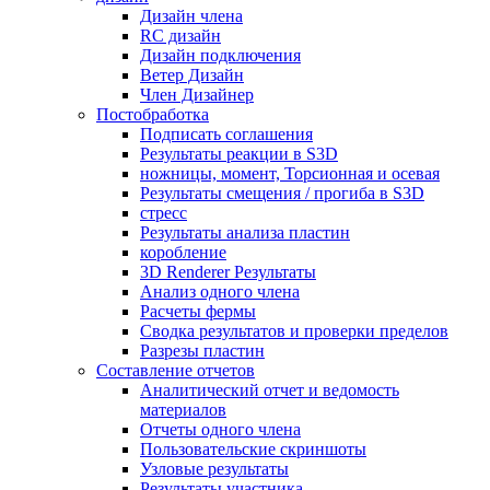
Дизайн члена
RC дизайн
Дизайн подключения
Ветер Дизайн
Член Дизайнер
Постобработка
Подписать соглашения
Результаты реакции в S3D
ножницы, момент, Торсионная и осевая
Результаты смещения / прогиба в S3D
стресс
Результаты анализа пластин
коробление
3D Renderer Результаты
Анализ одного члена
Расчеты фермы
Сводка результатов и проверки пределов
Разрезы пластин
Составление отчетов
Аналитический отчет и ведомость
материалов
Отчеты одного члена
Пользовательские скриншоты
Узловые результаты
Результаты участника