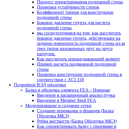
Процесс проектирования подпорной стены
Проверки устойчивости стенок
Коэффициент трения для конструкции
подпорной стены
Боковое давление грунта для расчета
подпорной стены
мы сосредоточимся на том, как рассчитать
боковое давление грунта, действующее на
заднюю поверхность подпорной стены из-за
трех типов наложенных друг на друга
нагрузок.
Как рассчитать опрокидывающий момент
Пример расчета раздвижной подпорной
стены
Проверка конструкции подпорной стены в
соответствии с ACI 318
Подробное ВЭД оболочки
Балка и оболочка элемента FEA – Начиная
Введение в расширенный анализ пучка
Введение в Member Shell FEA
Моделирование и создание сетки
Создание перемычек и фланцев (Балка
Оболочка МКЭ)
Ребра жесткости (Балка Оболочка МКЭ)
Как спроектировать балку с проемами в