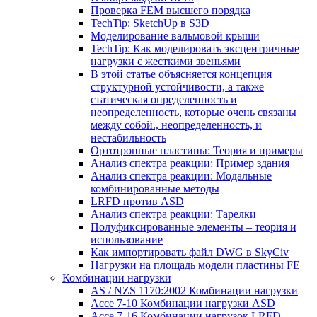
Проверка FEM высшего порядка
TechTip: SketchUp в S3D
Моделирование вальмовой крыши
TechTip: Как моделировать эксцентричные
нагрузки с жесткими звеньями
В этой статье объясняется концепция
структурной устойчивости, а также
статическая определенность и
неопределенность, которые очень связаны
между собой., неопределенность, и
нестабильность
Ортотропные пластины: Теория и примеры
Анализ спектра реакции: Пример здания
Анализ спектра реакции: Модальные
комбинированные методы
LRFD против ASD
Анализ спектра реакции: Тарелки
Полуфиксированные элементы – теория и
использование
Как импортировать файл DWG в SkyCiv
Нагрузки на площадь модели пластины FE
Комбинации нагрузки
AS / NZS 1170:2002 Комбинации нагрузки
Ассе 7-10 Комбинации нагрузки ASD
Ассе 7-16 Комбинации нагрузок LRFD