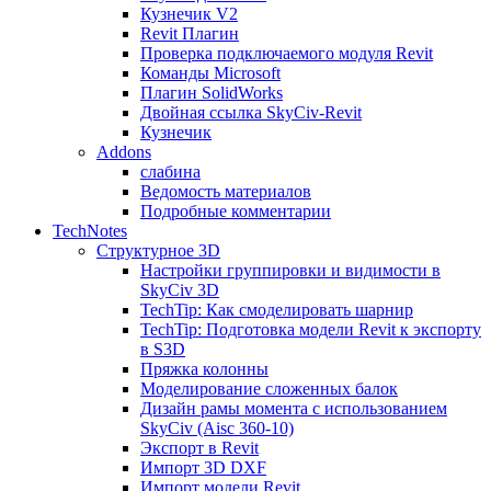
Кузнечик V2
Revit Плагин
Проверка подключаемого модуля Revit
Команды Microsoft
Плагин SolidWorks
Двойная ссылка SkyCiv-Revit
Кузнечик
Addons
слабина
Ведомость материалов
Подробные комментарии
TechNotes
Структурное 3D
Настройки группировки и видимости в
SkyCiv 3D
TechTip: Как смоделировать шарнир
TechTip: Подготовка модели Revit к экспорту
в S3D
Пряжка колонны
Моделирование сложенных балок
Дизайн рамы момента с использованием
SkyCiv (Aisc 360-10)
Экспорт в Revit
Импорт 3D DXF
Импорт модели Revit