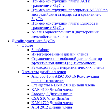
Пример конструкции плиты ACI и
сравнение с SkyCiv
Пример конструкции перекрытия AS3600 по
австралийским стандартам и сравнение с
SkyCiv
Пример конструкции плиты Eurocode и
сравнение с SkyCiv
Анализ односторонних и двусторонних
железобетонных плит
Дизайн участника SkyCiv
Общее
Standalone
Интегрированный дизайн членов
Справочник по свободной длине, Фактор
эффективной длины (К), и стройность
Руководство для непризматических членов
Элементы дизайна членов
Aisc 360-10 и AISC 360-16 Конструкция
стального элемента
Стандарты NDS® 2018 Дизайн члена
КАК 4100 Дизайн члена
Еврокод 3 Дизайн члена
CSA S16 Член Дизайн
КАК 1720 Дизайн члена
AISI 2012 Дизайн члена