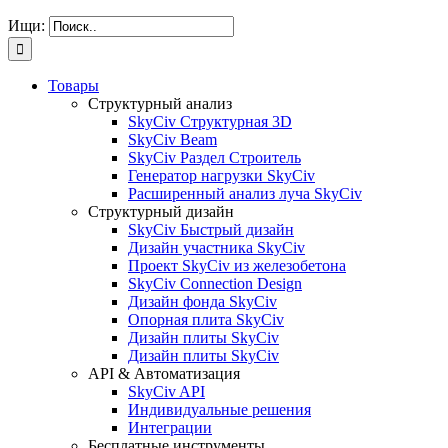
Ищи:
Товары
Структурный анализ
SkyCiv Структурная 3D
SkyCiv Beam
SkyCiv Раздел Строитель
Генератор нагрузки SkyCiv
Расширенный анализ луча SkyCiv
Структурный дизайн
SkyCiv Быстрый дизайн
Дизайн участника SkyCiv
Проект SkyCiv из железобетона
SkyCiv Connection Design
Дизайн фонда SkyCiv
Опорная плита SkyCiv
Дизайн плиты SkyCiv
Дизайн плиты SkyCiv
API & Автоматизация
SkyCiv API
Индивидуальные решения
Интеграции
Бесплатные инструменты