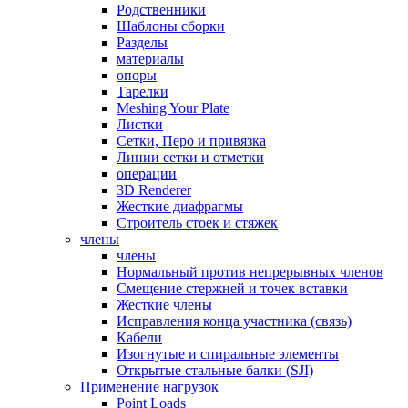
Родственники
Шаблоны сборки
Разделы
материалы
опоры
Тарелки
Meshing Your Plate
Листки
Сетки, Перо и привязка
Линии сетки и отметки
операции
3D Renderer
Жесткие диафрагмы
Строитель стоек и стяжек
члены
члены
Нормальный против непрерывных членов
Смещение стержней и точек вставки
Жесткие члены
Исправления конца участника (связь)
Кабели
Изогнутые и спиральные элементы
Открытые стальные балки (SJI)
Применение нагрузок
Point Loads