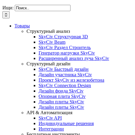
Ищи:
Товары
Структурный анализ
SkyCiv Структурная 3D
SkyCiv Beam
SkyCiv Раздел Строитель
Генератор нагрузки SkyCiv
Расширенный анализ луча SkyCiv
Структурный дизайн
SkyCiv Быстрый дизайн
Дизайн участника SkyCiv
Проект SkyCiv из железобетона
SkyCiv Connection Design
Дизайн фонда SkyCiv
Опорная плита SkyCiv
Дизайн плиты SkyCiv
Дизайн плиты SkyCiv
API & Автоматизация
SkyCiv API
Индивидуальные решения
Интеграции
Бесплатные инструменты