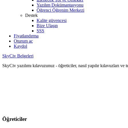
Yazılım Dokümantasyonu
Öğrenci Öğrenim Merkezi
Destek
Kalite güvencesi
Bize Ulaşın
SSS
Fiyatlandırma
Oturum aç
Kaydol
SkyCiv Belgeleri
SkyCiv yazılımı kılavuzunuz - öğreticiler, nasıl yapılır kılavuzları ve 
Öğreticiler