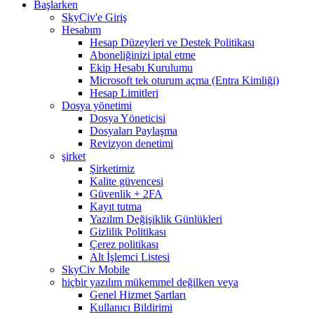
Başlarken
SkyCiv'e Giriş
Hesabım
Hesap Düzeyleri ve Destek Politikası
Aboneliğinizi iptal etme
Ekip Hesabı Kurulumu
Microsoft tek oturum açma (Entra Kimliği)
Hesap Limitleri
Dosya yönetimi
Dosya Yöneticisi
Dosyaları Paylaşma
Revizyon denetimi
şirket
Şirketimiz
Kalite güvencesi
Güvenlik + 2FA
Kayıt tutma
Yazılım Değişiklik Günlükleri
Gizlilik Politikası
Çerez politikası
Alt İşlemci Listesi
SkyCiv Mobile
hiçbir yazılım mükemmel değilken veya
Genel Hizmet Şartları
Kullanıcı Bildirimi