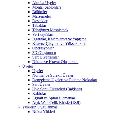
Akraba Üyeler
Montaj Şablonları
Bölümler
Malzemeler
Destekler
Tabaklar
Tabağınızı Meshlemek
Veri sayfaları
Izgaralar, Kalem aracı ve Yapışma
Kılavuz Çizgileri ve Yükseklikler
Operasyonlar
3D Oluşturucu
Sert Diyaframlar
Dikme ve Kravat Oluşturucu
Üyeler
Üyeler
Normal ve Sürekli Üyeler
Dengeleme Üyeleri ve Ekleme Noktaları
Sert Üyeler
Üye Sonu Fiksiteleri (Bağlantı)
Kablolar
Eğimli ve Spiral Elemanlar
Açık Web Çelik Kirişleri (SJI)
Yüklerin Uygulanması
Nokta Yükleri