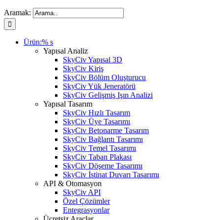
Aramak:
Ürün:% s
Yapısal Analiz
SkyCiv Yapısal 3D
SkyCiv Kiriş
SkyCiv Bölüm Oluşturucu
SkyCiv Yük Jeneratörü
SkyCiv Gelişmiş Işın Analizi
Yapısal Tasarım
SkyCiv Hızlı Tasarım
SkyCiv Üye Tasarımı
SkyCiv Betonarme Tasarım
SkyCiv Bağlantı Tasarımı
SkyCiv Temel Tasarımı
SkyCiv Taban Plakası
SkyCiv Döşeme Tasarımı
SkyCiv İstinat Duvarı Tasarımı
API & Otomasyon
SkyCiv API
Özel Çözümler
Entegrasyonlar
Ücretsiz Araçlar