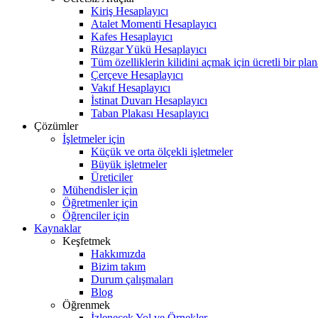
Kiriş Hesaplayıcı
Atalet Momenti Hesaplayıcı
Kafes Hesaplayıcı
Rüzgar Yükü Hesaplayıcı
Tüm özelliklerin kilidini açmak için ücretli bir pla
Çerçeve Hesaplayıcı
Vakıf Hesaplayıcı
İstinat Duvarı Hesaplayıcı
Taban Plakası Hesaplayıcı
Çözümler
İşletmeler için
Küçük ve orta ölçekli işletmeler
Büyük işletmeler
Üreticiler
Mühendisler için
Öğretmenler için
Öğrenciler için
Kaynaklar
Keşfetmek
Hakkımızda
Bizim takım
Durum çalışmaları
Blog
Öğrenmek
İzlenecek Yol ve Örnekler