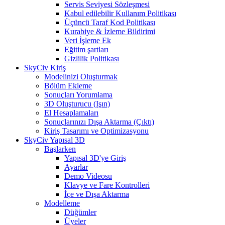
Servis Seviyesi Sözleşmesi
Kabul edilebilir Kullanım Politikası
Üçüncü Taraf Kod Politikası
Kurabiye & İzleme Bildirimi
Veri İşleme Ek
Eğitim şartları
Gizlilik Politikası
SkyCiv Kiriş
Modelinizi Oluşturmak
Bölüm Ekleme
Sonuçları Yorumlama
3D Oluşturucu (Işın)
El Hesaplamaları
Sonuçlarınızı Dışa Aktarma (Çıktı)
Kiriş Tasarımı ve Optimizasyonu
SkyCiv Yapısal 3D
Başlarken
Yapısal 3D'ye Giriş
Ayarlar
Demo Videosu
Klavye ve Fare Kontrolleri
İçe ve Dışa Aktarma
Modelleme
Düğümler
Üyeler