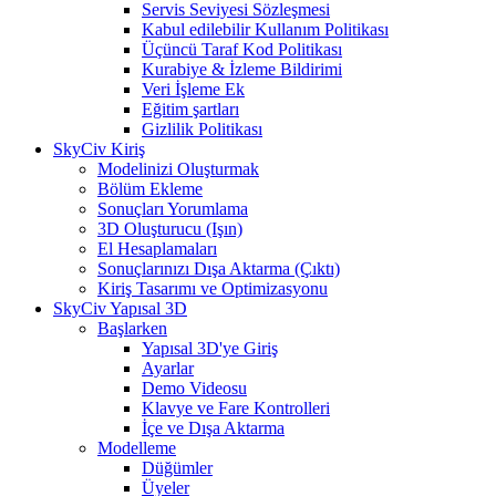
Servis Seviyesi Sözleşmesi
Kabul edilebilir Kullanım Politikası
Üçüncü Taraf Kod Politikası
Kurabiye & İzleme Bildirimi
Veri İşleme Ek
Eğitim şartları
Gizlilik Politikası
SkyCiv Kiriş
Modelinizi Oluşturmak
Bölüm Ekleme
Sonuçları Yorumlama
3D Oluşturucu (Işın)
El Hesaplamaları
Sonuçlarınızı Dışa Aktarma (Çıktı)
Kiriş Tasarımı ve Optimizasyonu
SkyCiv Yapısal 3D
Başlarken
Yapısal 3D'ye Giriş
Ayarlar
Demo Videosu
Klavye ve Fare Kontrolleri
İçe ve Dışa Aktarma
Modelleme
Düğümler
Üyeler