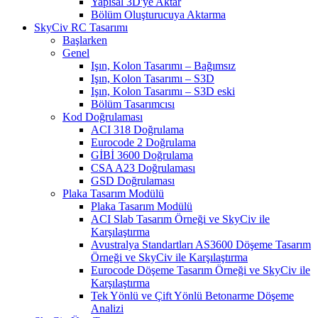
Yapısal 3D'ye Aktar
Bölüm Oluşturucuya Aktarma
SkyCiv RC Tasarımı
Başlarken
Genel
Işın, Kolon Tasarımı – Bağımsız
Işın, Kolon Tasarımı – S3D
Işın, Kolon Tasarımı – S3D eski
Bölüm Tasarımcısı
Kod Doğrulaması
ACI 318 Doğrulama
Eurocode 2 Doğrulama
GİBİ 3600 Doğrulama
CSA A23 Doğrulaması
GSD Doğrulaması
Plaka Tasarım Modülü
Plaka Tasarım Modülü
ACI Slab Tasarım Örneği ve SkyCiv ile
Karşılaştırma
Avustralya Standartları AS3600 Döşeme Tasarım
Örneği ve SkyCiv ile Karşılaştırma
Eurocode Döşeme Tasarım Örneği ve SkyCiv ile
Karşılaştırma
Tek Yönlü ve Çift Yönlü Betonarme Döşeme
Analizi