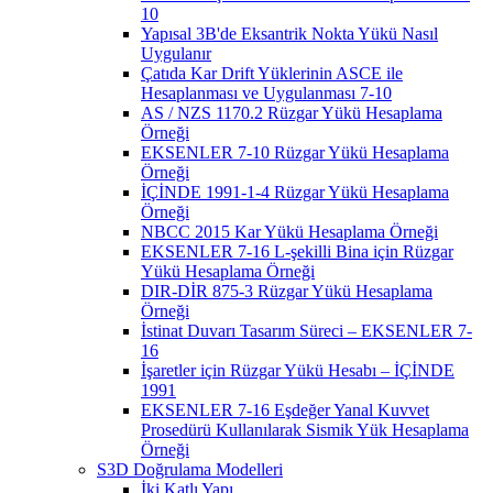
10
Yapısal 3B'de Eksantrik Nokta Yükü Nasıl
Uygulanır
Çatıda Kar Drift Yüklerinin ASCE ile
Hesaplanması ve Uygulanması 7-10
AS / NZS 1170.2 Rüzgar Yükü Hesaplama
Örneği
EKSENLER 7-10 Rüzgar Yükü Hesaplama
Örneği
İÇİNDE 1991-1-4 Rüzgar Yükü Hesaplama
Örneği
NBCC 2015 Kar Yükü Hesaplama Örneği
EKSENLER 7-16 L-şekilli Bina için Rüzgar
Yükü Hesaplama Örneği
DIR-DİR 875-3 Rüzgar Yükü Hesaplama
Örneği
İstinat Duvarı Tasarım Süreci – EKSENLER 7-
16
İşaretler için Rüzgar Yükü Hesabı – İÇİNDE
1991
EKSENLER 7-16 Eşdeğer Yanal Kuvvet
Prosedürü Kullanılarak Sismik Yük Hesaplama
Örneği
S3D Doğrulama Modelleri
İki Katlı Yapı