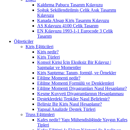
Kaldırma Pabucu Tasarım Kılavuzu
Soğuk Şekillendirilmiş Çelik Aşık Tasarımı
Kılavuzu
Kanada Ahşap Kiriş Tasarımı Kılavuzu
AS Kılavuzu 4100 Çelik Tasarım
EN Kılavuzu 1993-1-1 Eurocode 3 Çelik
Tasarım
Öğreticiler
Kiriş Eğiticileri
Kiriş nedir?
Kiriş Türleri
Konsol Kirişi İçin Eksiksiz Bir Kılavuz |
Sapmalar ve Momentler
Kiriş Saptırma: Tanım, formül, ve Örnekler
Eğilme Momenti nedir?
Eğilme Momenti Formülü ve Denklemleri
Eğilme Momenti Diyagramları Nasıl Hesaplanır?
Kesme Kuvveti Diyagramlarının Hesaplanması
Desteklerdeki Tepkiler Nasıl Belirlenir?
Belirsiz Bir Kiriş Nasıl Hesaplanır?
Yapısal Analizde Destek Türleri
Truss Eğitimleri
Kafes nedir? Yapı Mühendisliğinde Yaygın Kafes
Tipleri