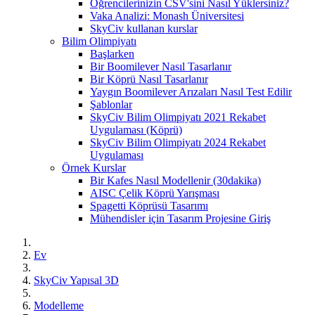
Öğrencilerinizin CSV'sini Nasıl Yüklersiniz?
Vaka Analizi: Monash Üniversitesi
SkyCiv kullanan kurslar
Bilim Olimpiyatı
Başlarken
Bir Boomilever Nasıl Tasarlanır
Bir Köprü Nasıl Tasarlanır
Yaygın Boomilever Arızaları Nasıl Test Edilir
Şablonlar
SkyCiv Bilim Olimpiyatı 2021 Rekabet
Uygulaması (Köprü)
SkyCiv Bilim Olimpiyatı 2024 Rekabet
Uygulaması
Örnek Kurslar
Bir Kafes Nasıl Modellenir (30dakika)
AISC Çelik Köprü Yarışması
Spagetti Köprüsü Tasarımı
Mühendisler için Tasarım Projesine Giriş
Ev
SkyCiv Yapısal 3D
Modelleme