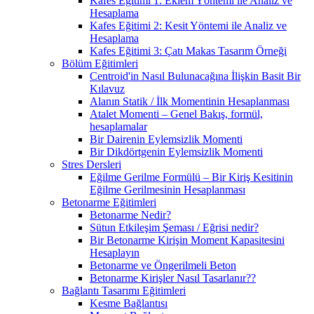
Kafes Eğitimi 1: Eklem Yöntemi ile Analiz ve
Hesaplama
Kafes Eğitimi 2: Kesit Yöntemi ile Analiz ve
Hesaplama
Kafes Eğitimi 3: Çatı Makas Tasarım Örneği
Bölüm Eğitimleri
Centroid'in Nasıl Bulunacağına İlişkin Basit Bir
Kılavuz
Alanın Statik / İlk Momentinin Hesaplanması
Atalet Momenti – Genel Bakış, formül,
hesaplamalar
Bir Dairenin Eylemsizlik Momenti
Bir Dikdörtgenin Eylemsizlik Momenti
Stres Dersleri
Eğilme Gerilme Formülü – Bir Kiriş Kesitinin
Eğilme Gerilmesinin Hesaplanması
Betonarme Eğitimleri
Betonarme Nedir?
Sütun Etkileşim Şeması / Eğrisi nedir?
Bir Betonarme Kirişin Moment Kapasitesini
Hesaplayın
Betonarme ve Öngerilmeli Beton
Betonarme Kirişler Nasıl Tasarlanır??
Bağlantı Tasarımı Eğitimleri
Kesme Bağlantısı