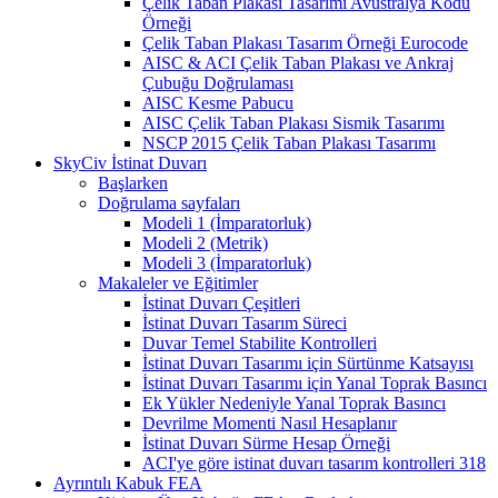
Çelik Taban Plakası Tasarımı Avustralya Kodu
Örneği
Çelik Taban Plakası Tasarım Örneği Eurocode
AISC & ACI Çelik Taban Plakası ve Ankraj
Çubuğu Doğrulaması
AISC Kesme Pabucu
AISC Çelik Taban Plakası Sismik Tasarımı
NSCP 2015 Çelik Taban Plakası Tasarımı
SkyCiv İstinat Duvarı
Başlarken
Doğrulama sayfaları
Modeli 1 (İmparatorluk)
Modeli 2 (Metrik)
Modeli 3 (İmparatorluk)
Makaleler ve Eğitimler
İstinat Duvarı Çeşitleri
İstinat Duvarı Tasarım Süreci
Duvar Temel Stabilite Kontrolleri
İstinat Duvarı Tasarımı için Sürtünme Katsayısı
İstinat Duvarı Tasarımı için Yanal Toprak Basıncı
Ek Yükler Nedeniyle Yanal Toprak Basıncı
Devrilme Momenti Nasıl Hesaplanır
İstinat Duvarı Sürme Hesap Örneği
ACI'ye göre istinat duvarı tasarım kontrolleri 318
Ayrıntılı Kabuk FEA