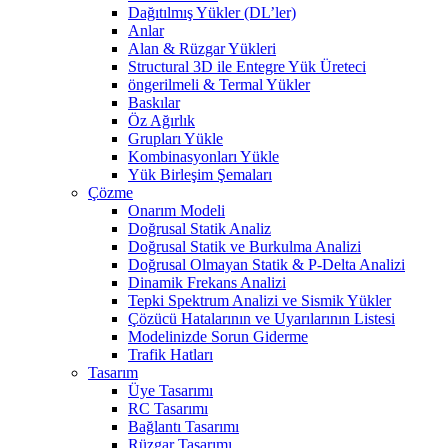
Dağıtılmış Yükler (DL’ler)
Anlar
Alan & Rüzgar Yükleri
Structural 3D ile Entegre Yük Üreteci
öngerilmeli & Termal Yükler
Baskılar
Öz Ağırlık
Grupları Yükle
Kombinasyonları Yükle
Yük Birleşim Şemaları
Çözme
Onarım Modeli
Doğrusal Statik Analiz
Doğrusal Statik ve Burkulma Analizi
Doğrusal Olmayan Statik & P-Delta Analizi
Dinamik Frekans Analizi
Tepki Spektrum Analizi ve Sismik Yükler
Çözücü Hatalarının ve Uyarılarının Listesi
Modelinizde Sorun Giderme
Trafik Hatları
Tasarım
Üye Tasarımı
RC Tasarımı
Bağlantı Tasarımı
Rüzgar Tasarımı