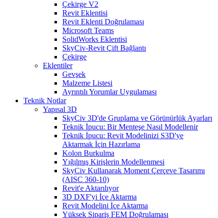
Çekirge V2
Revit Eklentisi
Revit Eklenti Doğrulaması
Microsoft Teams
SolidWorks Eklentisi
SkyCiv-Revit Çift Bağlantı
Çekirge
Eklentiler
Gevşek
Malzeme Listesi
Ayrıntılı Yorumlar Uygulaması
Teknik Notlar
Yapısal 3D
SkyCiv 3D'de Gruplama ve Görünürlük Ayarları
Teknik İpucu: Bir Menteşe Nasıl Modellenir
Teknik İpucu: Revit Modelinizi S3D'ye
Aktarmak İçin Hazırlama
Kolon Burkulma
Yığılmış Kirişlerin Modellenmesi
SkyCiv Kullanarak Moment Çerçeve Tasarımı
(AISC 360-10)
Revit'e Aktarılıyor
3D DXF'yi İçe Aktarma
Revit Modelini İçe Aktarma
Yüksek Sipariş FEM Doğrulaması