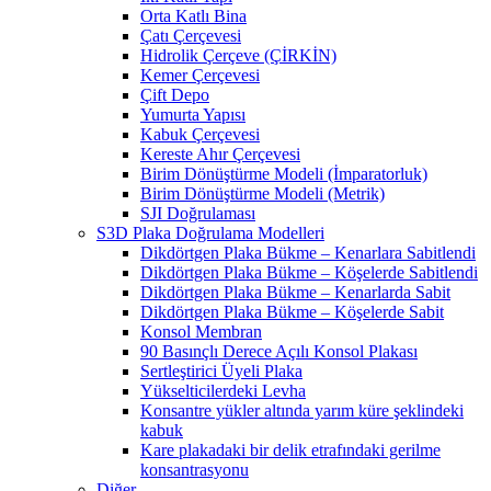
Orta Katlı Bina
Çatı Çerçevesi
Hidrolik Çerçeve (ÇİRKİN)
Kemer Çerçevesi
Çift Depo
Yumurta Yapısı
Kabuk Çerçevesi
Kereste Ahır Çerçevesi
Birim Dönüştürme Modeli (İmparatorluk)
Birim Dönüştürme Modeli (Metrik)
SJI Doğrulaması
S3D Plaka Doğrulama Modelleri
Dikdörtgen Plaka Bükme – Kenarlara Sabitlendi
Dikdörtgen Plaka Bükme – Köşelerde Sabitlendi
Dikdörtgen Plaka Bükme – Kenarlarda Sabit
Dikdörtgen Plaka Bükme – Köşelerde Sabit
Konsol Membran
90 Basınçlı Derece Açılı Konsol Plakası
Sertleştirici Üyeli Plaka
Yükselticilerdeki Levha
Konsantre yükler altında yarım küre şeklindeki
kabuk
Kare plakadaki bir delik etrafındaki gerilme
konsantrasyonu
Diğer