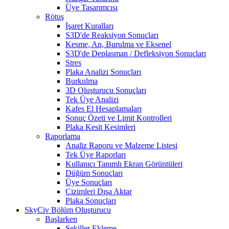
Üye Tasarımcısı
Rötuş
İşaret Kuralları
S3D'de Reaksiyon Sonuçları
Kesme, An, Burulma ve Eksenel
S3D'de Deplasman / Defleksiyon Sonuçları
Stres
Plaka Analizi Sonuçları
Burkulma
3D Oluşturucu Sonuçları
Tek Üye Analizi
Kafes El Hesaplamaları
Sonuç Özeti ve Limit Kontrolleri
Plaka Kesit Kesimleri
Raporlama
Analiz Raporu ve Malzeme Listesi
Tek Üye Raporları
Kullanıcı Tanımlı Ekran Görüntüleri
Düğüm Sonuçları
Üye Sonuçları
Çizimleri Dışa Aktar
Plaka Sonuçları
SkyCiv Bölüm Oluşturucu
Başlarken
Şekiller Ekleme