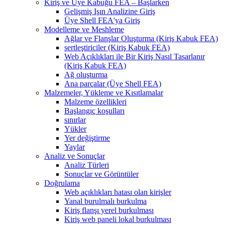
Kiriş ve Üye Kabuğu FEA – Başlarken
Gelişmiş Işın Analizine Giriş
Üye Shell FEA'ya Giriş
Modelleme ve Meshleme
Ağlar ve Flanşlar Oluşturma (Kiriş Kabuk FEA)
sertleştiriciler (Kiriş Kabuk FEA)
Web Açıklıkları ile Bir Kiriş Nasıl Tasarlanır
(Kiriş Kabuk FEA)
Ağ oluşturma
Ana parçalar (Üye Shell FEA)
Malzemeler, Yükleme ve Kısıtlamalar
Malzeme özellikleri
Başlangıç ​​koşulları
sınırlar
Yükler
Yer değiştirme
Yaylar
Analiz ve Sonuçlar
Analiz Türleri
Sonuçlar ve Görüntüler
Doğrulama
Web açıklıkları hatası olan kirişler
Yanal burulmalı burkulma
Kiriş flanşı yerel burkulması
Kiriş web paneli lokal burkulması