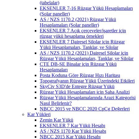
(tabelalar)
EKSENLER 7-16 Rüzgar Yükü Hesaplamaları
(Solar paneller)
AS / NZS 1170.2 (2021) Rüzgar Yükü
Hesaplamaları (Solar paneller)
EKSENLER 7 Açık çerçeveler/işaretler için
rüzgar yükü hesaplama örnekleri
EKSENLER 7 Dairesel Silolar için Rüzgar
Yükü Hesaplamaları, Tanklar, ve Silolar
AS / NZS 1170.2 (2021) Dairesel Silolar için
Rüzgar Yükü Hesaplamaları, Tanklar, ve Silolar
CTE DB-SE Binalar için Rüzgar Yükü
Hesaplamaları
Posta Koduna Göre Rüzgar Hızı Haritası
Topografyanın Rüzgar Yükü Üzerindeki Etkileri
SkyCiv S3D'de Entegre Rüzgar Yükü
Rüzgar Yükü Hesaplamaları için Saha Analizi
Rüzgar Yükü Hesaplamalarında Arazi Kategorisi
Nasıl Belirlenir?
NBCC 2015 ve NBCC 2020 CpCg Değerleri
Kar Yükleri
Zemin Kar Yükü
EKSENLER 7 Kar Yükü Hesabı
AS / NZS 1170 Kar Yükü Hesabı
NBCC 2015 Kar Yükü Hesabı