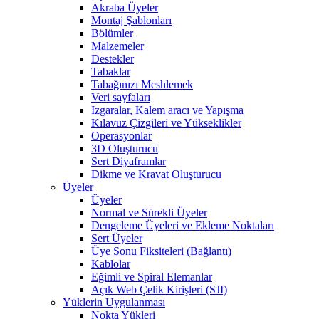
Akraba Üyeler
Montaj Şablonları
Bölümler
Malzemeler
Destekler
Tabaklar
Tabağınızı Meshlemek
Veri sayfaları
Izgaralar, Kalem aracı ve Yapışma
Kılavuz Çizgileri ve Yükseklikler
Operasyonlar
3D Oluşturucu
Sert Diyaframlar
Dikme ve Kravat Oluşturucu
Üyeler
Üyeler
Normal ve Sürekli Üyeler
Dengeleme Üyeleri ve Ekleme Noktaları
Sert Üyeler
Üye Sonu Fiksiteleri (Bağlantı)
Kablolar
Eğimli ve Spiral Elemanlar
Açık Web Çelik Kirişleri (SJI)
Yüklerin Uygulanması
Nokta Yükleri