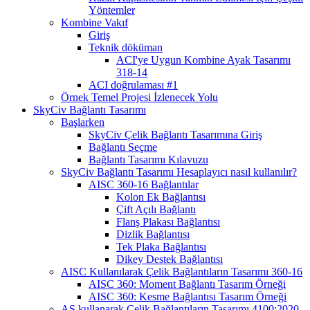
Yöntemler
Kombine Vakıf
Giriş
Teknik döküman
ACI'ye Uygun Kombine Ayak Tasarımı
318-14
ACI doğrulaması #1
Örnek Temel Projesi İzlenecek Yolu
SkyCiv Bağlantı Tasarımı
Başlarken
SkyCiv Çelik Bağlantı Tasarımına Giriş
Bağlantı Seçme
Bağlantı Tasarımı Kılavuzu
SkyCiv Bağlantı Tasarımı Hesaplayıcı nasıl kullanılır?
AISC 360-16 Bağlantılar
Kolon Ek Bağlantısı
Çift Açılı Bağlantı
Flanş Plakası Bağlantısı
Dizlik Bağlantısı
Tek Plaka Bağlantısı
Dikey Destek Bağlantısı
AISC Kullanılarak Çelik Bağlantıların Tasarımı 360-16
AISC 360: Moment Bağlantı Tasarım Örneği
AISC 360: Kesme Bağlantısı Tasarım Örneği
AS kullanarak Çelik Bağlantıların Tasarımı 4100:2020