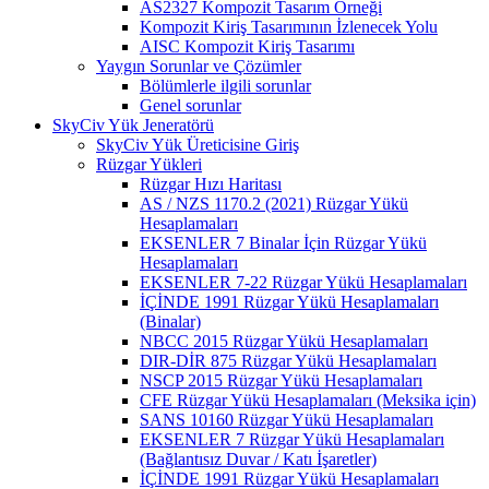
AS2327 Kompozit Tasarım Örneği
Kompozit Kiriş Tasarımının İzlenecek Yolu
AISC Kompozit Kiriş Tasarımı
Yaygın Sorunlar ve Çözümler
Bölümlerle ilgili sorunlar
Genel sorunlar
SkyCiv Yük Jeneratörü
SkyCiv Yük Üreticisine Giriş
Rüzgar Yükleri
Rüzgar Hızı Haritası
AS / NZS 1170.2 (2021) Rüzgar Yükü
Hesaplamaları
EKSENLER 7 Binalar İçin Rüzgar Yükü
Hesaplamaları
EKSENLER 7-22 Rüzgar Yükü Hesaplamaları
İÇİNDE 1991 Rüzgar Yükü Hesaplamaları
(Binalar)
NBCC 2015 Rüzgar Yükü Hesaplamaları
DIR-DİR 875 Rüzgar Yükü Hesaplamaları
NSCP 2015 Rüzgar Yükü Hesaplamaları
CFE Rüzgar Yükü Hesaplamaları (Meksika için)
SANS 10160 Rüzgar Yükü Hesaplamaları
EKSENLER 7 Rüzgar Yükü Hesaplamaları
(Bağlantısız Duvar / Katı İşaretler)
İÇİNDE 1991 Rüzgar Yükü Hesaplamaları