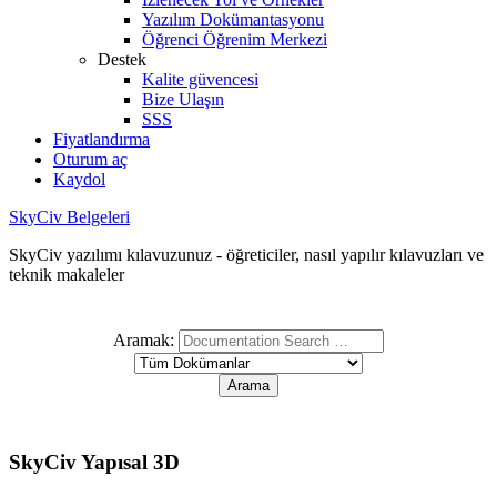
Yazılım Dokümantasyonu
Öğrenci Öğrenim Merkezi
Destek
Kalite güvencesi
Bize Ulaşın
SSS
Fiyatlandırma
Oturum aç
Kaydol
SkyCiv Belgeleri
SkyCiv yazılımı kılavuzunuz - öğreticiler, nasıl yapılır kılavuzları ve
teknik makaleler
Aramak:
SkyCiv Yapısal 3D