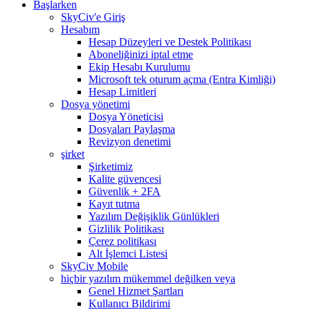
Başlarken
SkyCiv'e Giriş
Hesabım
Hesap Düzeyleri ve Destek Politikası
Aboneliğinizi iptal etme
Ekip Hesabı Kurulumu
Microsoft tek oturum açma (Entra Kimliği)
Hesap Limitleri
Dosya yönetimi
Dosya Yöneticisi
Dosyaları Paylaşma
Revizyon denetimi
şirket
Şirketimiz
Kalite güvencesi
Güvenlik + 2FA
Kayıt tutma
Yazılım Değişiklik Günlükleri
Gizlilik Politikası
Çerez politikası
Alt İşlemci Listesi
SkyCiv Mobile
hiçbir yazılım mükemmel değilken veya
Genel Hizmet Şartları
Kullanıcı Bildirimi