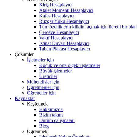
Kiriş Hesaplayıcı
Atalet Momenti Hesaplayıcı
Kafes Hesaplayıcı
Rüzgar Yükü Hesaplayıcı
Tüm özelliklerin kilidini açmak için ücretli bir pla
Çerçeve Hesaplayıcı
Vakıf Hesaplayıcı
İstinat Duvarı Hesaplayıcı
Taban Plakası Hesaplayıcı
Çözümler
İşletmeler için
Küçük ve orta ölçekli işletmeler
Büyük işletmeler
Üreticiler
Mühendisler için
Öğretmenler için
Öğrenciler için
Kaynaklar
Keşfetmek
Hakkımızda
Bizim takım
Durum çalışmaları
Blog
Öğrenmek
İzlenecek Yol ve Örnekler