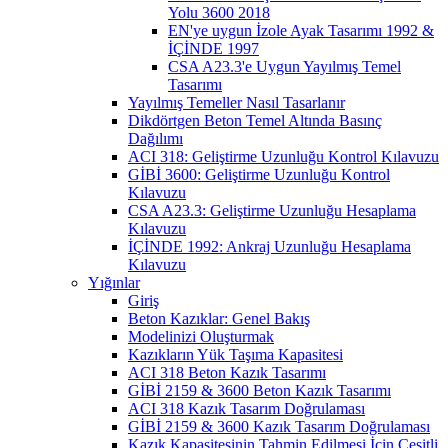
Yolu 3600 2018
EN'ye uygun İzole Ayak Tasarımı 1992 &
İÇİNDE 1997
CSA A23.3'e Uygun Yayılmış Temel
Tasarımı
Yayılmış Temeller Nasıl Tasarlanır
Dikdörtgen Beton Temel Altında Basınç
Dağılımı
ACI 318: Geliştirme Uzunluğu Kontrol Kılavuzu
GİBİ 3600: Geliştirme Uzunluğu Kontrol
Kılavuzu
CSA A23.3: Geliştirme Uzunluğu Hesaplama
Kılavuzu
İÇİNDE 1992: Ankraj Uzunluğu Hesaplama
Kılavuzu
Yığınlar
Giriş
Beton Kazıklar: Genel Bakış
Modelinizi Oluşturmak
Kazıkların Yük Taşıma Kapasitesi
ACI 318 Beton Kazık Tasarımı
GİBİ 2159 & 3600 Beton Kazık Tasarımı
ACI 318 Kazık Tasarım Doğrulaması
GİBİ 2159 & 3600 Kazık Tasarım Doğrulaması
Kazık Kapasitesinin Tahmin Edilmesi İçin Çeşitli