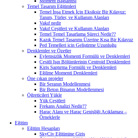
Moment Bağlantısı
Temel Tasarım Eğitimleri
Temel İnşa Etmek İçin Eksiksiz Bir Kılavuz:
Tanım, Türler, ve Kullanım Alanları
Vakıf nedir
Vakıf Çeşitleri ve Kullanım Alanları
Temel Temel Tasarlama Süreci Nedir??
Kazık Temel Tasarımı Üzerine Kısa Bir Kılavuz
Ped Temelleri için Geliştirme Uzunluğu
Denklemler ve Özetler
Eylemsizlik Momenti Formülü ve Denklemleri
Çeşitli Işın Bölümlerinin Centroid Denklemleri
Kiriş Saptırma Formülü ve Denklemleri
Eğilme Momenti Denklemleri
Öne çıkan projeler
Bir Seranın Modellenmesi
Bir Beton Binanın Modellenmesi
Öğreticileri Yükle
Yük Çeşitleri
Frekans Analizi Nedir??
Haraç Alanı ve Haraç Genişliği Açıklaması –
Örneklerle
Eğitim
Eğitim Hesapları
SkyCiv Eğitimine Giriş