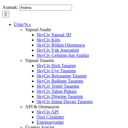
Aramak:
Ürün:% s
Yapısal Analiz
SkyCiv Yapısal 3D
SkyCiv Kiriş
SkyCiv Bölüm Oluşturucu
SkyCiv Yük Jeneratörü
SkyCiv Gelişmiş Işın Analizi
Yapısal Tasarım
SkyCiv Hızlı Tasarım
SkyCiv Üye Tasarımı
SkyCiv Betonarme Tasarım
SkyCiv Bağlantı Tasarımı
SkyCiv Temel Tasarımı
SkyCiv Taban Plakası
SkyCiv Döşeme Tasarımı
SkyCiv İstinat Duvarı Tasarımı
API & Otomasyon
SkyCiv API
Özel Çözümler
Entegrasyonlar
Ücretsiz Araçlar