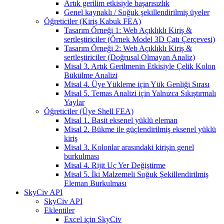
Artık gerilim etkisiyle başarısızlık
Genel kaynaklı / Soğuk şekillendirilmiş üyeler
Öğreticiler (Kiriş Kabuk FEA)
Tasarım Örneği 1: Web Açıklıklı Kiriş &
sertleştiriciler (Örnek Model 3D Çatı Çerçevesi)
Tasarım Örneği 2: Web Açıklıklı Kiriş &
sertleştiriciler (Doğrusal Olmayan Analiz)
Misal 3. Artık Gerilmenin Etkisiyle Çelik Kolon
Bükülme Analizi
Misal 4. Üye Yükleme için Yük Genliği Sırası
Misal 5. Temas Analizi için Yalnızca Sıkıştırmalı
Yaylar
Öğreticiler (Üye Shell FEA)
Misal 1. Basit eksenel yüklü eleman
Misal 2. Bükme ile güçlendirilmiş eksenel yüklü
kiriş
Misal 3. Kolonlar arasındaki kirişin genel
burkulması
Misal 4. Rijit Uç Yer Değiştirme
Misal 5. İki Malzemeli Soğuk Şekillendirilmiş
Eleman Burkulması
SkyCiv API
SkyCiv API
Eklentiler
Excel için SkyCiv