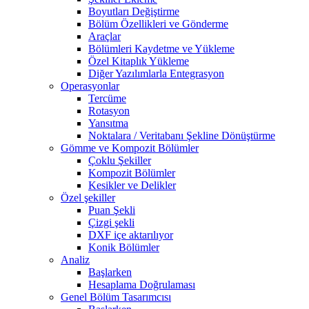
Boyutları Değiştirme
Bölüm Özellikleri ve Gönderme
Araçlar
Bölümleri Kaydetme ve Yükleme
Özel Kitaplık Yükleme
Diğer Yazılımlarla Entegrasyon
Operasyonlar
Tercüme
Rotasyon
Yansıtma
Noktalara / Veritabanı Şekline Dönüştürme
Gömme ve Kompozit Bölümler
Çoklu Şekiller
Kompozit Bölümler
Kesikler ve Delikler
Özel şekiller
Puan Şekli
Çizgi şekli
DXF içe aktarılıyor
Konik Bölümler
Analiz
Başlarken
Hesaplama Doğrulaması
Genel Bölüm Tasarımcısı