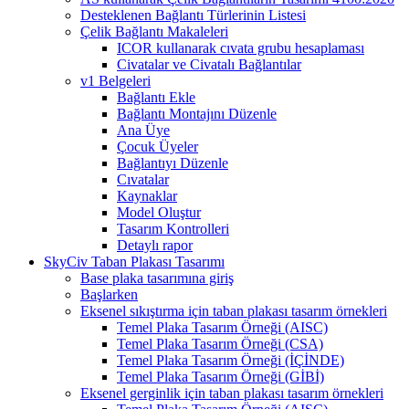
Desteklenen Bağlantı Türlerinin Listesi
Çelik Bağlantı Makaleleri
ICOR kullanarak cıvata grubu hesaplaması
Civatalar ve Civatalı Bağlantılar
v1 Belgeleri
Bağlantı Ekle
Bağlantı Montajını Düzenle
Ana Üye
Çocuk Üyeler
Bağlantıyı Düzenle
Cıvatalar
Kaynaklar
Model Oluştur
Tasarım Kontrolleri
Detaylı rapor
SkyCiv Taban Plakası Tasarımı
Base plaka tasarımına giriş
Başlarken
Eksenel sıkıştırma için taban plakası tasarım örnekleri
Temel Plaka Tasarım Örneği (AISC)
Temel Plaka Tasarım Örneği (CSA)
Temel Plaka Tasarım Örneği (İÇİNDE)
Temel Plaka Tasarım Örneği (GİBİ)
Eksenel gerginlik için taban plakası tasarım örnekleri