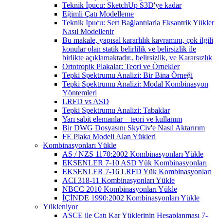
Teknik İpucu: SketchUp S3D'ye kadar
Eğimli Çatı Modelleme
Teknik İpucu: Sert Bağlantılarla Eksantrik Yükler
Nasıl Modellenir
Bu makale, yapısal kararlılık kavramını, çok ilgili
konular olan statik belirlilik ve belirsizlik ile
birlikte açıklamaktadır., belirsizlik, ve Kararsızlık
Ortotropik Plakalar: Teori ve Örnekler
Tepki Spektrumu Analizi: Bir Bina Örneği
Tepki Spektrumu Analizi: Modal Kombinasyon
Yöntemleri
LRFD vs ASD
Tepki Spektrumu Analizi: Tabaklar
Yarı sabit elemanlar – teori ve kullanım
Bir DWG Dosyasını SkyCiv'e Nasıl Aktarırım
FE Plaka Modeli Alan Yükleri
Kombinasyonları Yükle
AS / NZS 1170:2002 Kombinasyonları Yükle
EKSENLER 7-10 ASD Yük Kombinasyonları
EKSENLER 7-16 LRFD Yük Kombinasyonları
ACI 318-11 Kombinasyonları Yükle
NBCC 2010 Kombinasyonları Yükle
İÇİNDE 1990:2002 Kombinasyonları Yükle
Yükleniyor
ASCE ile Çatı Kar Yüklerinin Hesaplanması 7-