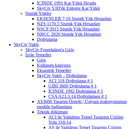
İÇİNDE 1991 Kar Yükü Hesabı
SkyCiv S3D'de Entegre Kar Yükü
Sismik Yükler
EKSENLER 7-16 Sismik Yük Hesapları
NZS 1170.5 Sismik Yük Hesapları
NSCP 2015 Sismik Yük Hesapları
NBCC 2020 Sismik Yük Hesapları
Doğrulama
SkyCiv Vakfı
SkyCiv Foundation'a Giriş
İzole Temeller
Giriş
Kullanım kılavuzu
Eksantrik Temeller
SkyCiv Vakfı – Doğrulama
ACI 318 Doğrulama # 1
GİBİ 3600 Doğrulama # 1
İÇİNDE 1992 Doğrulama # 1
CSA A23.3-14 Doğrulaması # 1
AS3600 Tasarım Örneği | Üstyapı reaksiyonunun
modüle bağlanması
Teknik döküman
ACI ile Yalıtılmış Temel Tasarımı Çözüm
Yolu 318-14
AS ile Yalıtılmış Temel Tasarımı Çözüm