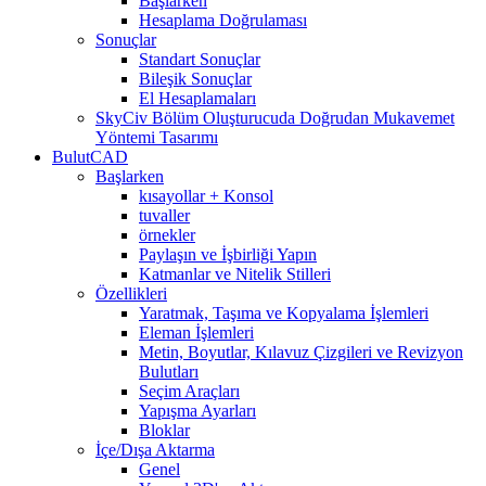
Başlarken
Hesaplama Doğrulaması
Sonuçlar
Standart Sonuçlar
Bileşik Sonuçlar
El Hesaplamaları
SkyCiv Bölüm Oluşturucuda Doğrudan Mukavemet
Yöntemi Tasarımı
BulutCAD
Başlarken
kısayollar + Konsol
tuvaller
örnekler
Paylaşın ve İşbirliği Yapın
Katmanlar ve Nitelik Stilleri
Özellikleri
Yaratmak, Taşıma ve Kopyalama İşlemleri
Eleman İşlemleri
Metin, Boyutlar, Kılavuz Çizgileri ve Revizyon
Bulutları
Seçim Araçları
Yapışma Ayarları
Bloklar
İçe/Dışa Aktarma
Genel