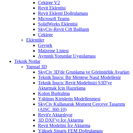
Çekirge V2
Revit Eklentisi
Revit Eklenti Doğrulaması
Microsoft Teams
SolidWorks Eklentisi
SkyCiv-Revit Çift Bağlantı
Çekirge
Eklentiler
Gevşek
Malzeme Listesi
Ayrıntılı Yorumlar Uygulaması
Teknik Notlar
Yapısal 3D
SkyCiv 3D'de Gruplama ve Görünürlük Ayarları
Teknik İpucu: Bir Menteşe Nasıl Modellenir
Teknik İpucu: Revit Modelinizi S3D'ye
Aktarmak İçin Hazırlama
Kolon Burkulma
Yığılmış Kirişlerin Modellenmesi
SkyCiv Kullanarak Moment Çerçeve Tasarımı
(AISC 360-10)
Revit'e Aktarılıyor
3D DXF'yi İçe Aktarma
Revit Modelini İçe Aktarma
Yüksek Sipariş FEM Doğrulaması