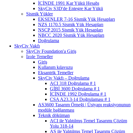
İÇİNDE 1991 Kar Yükü Hesabı
SkyCiv S3D'de Entegre Kar Yükü
Sismik Yükler
EKSENLER 7-16 Sismik Yük Hesapları
NZS 1170.5 Sismik Yük Hesapları
NSCP 2015 Sismik Yük Hesapları
NBCC 2020 Sismik Yük Hesapları
Doğrulama
SkyCiv Vakfı
SkyCiv Foundation'a Giriş
İzole Temeller
Giriş
Kullanım kılavuzu
Eksantrik Temeller
SkyCiv Vakfı – Doğrulama
ACI 318 Doğrulama # 1
GİBİ 3600 Doğrulama # 1
İÇİNDE 1992 Doğrulama # 1
CSA A23.3-14 Doğrulaması # 1
AS3600 Tasarım Örneği | Üstyapı reaksiyonunun
modüle bağlanması
Teknik döküman
ACI ile Yalıtılmış Temel Tasarımı Çözüm
Yolu 318-14
AS ile Yalıtılmış Temel Tasarımı Çözüm