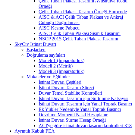
Çelik Taban Plakası Tasarımı Avustralya Kodu
Örneği
Çelik Taban Plakası Tasarım Örneği Eurocode
AISC & ACI Çelik Taban Plakası ve Ankraj
Çubuğu Doğrulaması
AISC Kesme Pabucu
AISC Çelik Taban Plakası Sismik Tasarımı
NSCP 2015 Çelik Taban Plakası Tasarımı
SkyCiv İstinat Duvarı
Başlarken
Doğrulama sayfaları
Modeli 1 (İmparatorluk)
Modeli 2 (Metrik)
Modeli 3 (İmparatorluk)
Makaleler ve Eğitimler
İstinat Duvarı Çeşitleri
İstinat Duvarı Tasarım Süreci
Duvar Temel Stabilite Kontrolleri
İstinat Duvarı Tasarımı için Sürtünme Katsayısı
İstinat Duvarı Tasarımı için Yanal Toprak Basıncı
Ek Yükler Nedeniyle Yanal Toprak Basıncı
Devrilme Momenti Nasıl Hesaplanır
İstinat Duvarı Sürme Hesap Örneği
ACI'ye göre istinat duvarı tasarım kontrolleri 318
Ayrıntılı Kabuk FEA