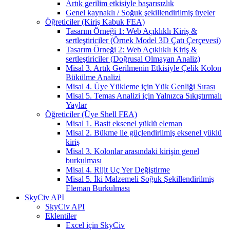
Artık gerilim etkisiyle başarısızlık
Genel kaynaklı / Soğuk şekillendirilmiş üyeler
Öğreticiler (Kiriş Kabuk FEA)
Tasarım Örneği 1: Web Açıklıklı Kiriş &
sertleştiriciler (Örnek Model 3D Çatı Çerçevesi)
Tasarım Örneği 2: Web Açıklıklı Kiriş &
sertleştiriciler (Doğrusal Olmayan Analiz)
Misal 3. Artık Gerilmenin Etkisiyle Çelik Kolon
Bükülme Analizi
Misal 4. Üye Yükleme için Yük Genliği Sırası
Misal 5. Temas Analizi için Yalnızca Sıkıştırmalı
Yaylar
Öğreticiler (Üye Shell FEA)
Misal 1. Basit eksenel yüklü eleman
Misal 2. Bükme ile güçlendirilmiş eksenel yüklü
kiriş
Misal 3. Kolonlar arasındaki kirişin genel
burkulması
Misal 4. Rijit Uç Yer Değiştirme
Misal 5. İki Malzemeli Soğuk Şekillendirilmiş
Eleman Burkulması
SkyCiv API
SkyCiv API
Eklentiler
Excel için SkyCiv