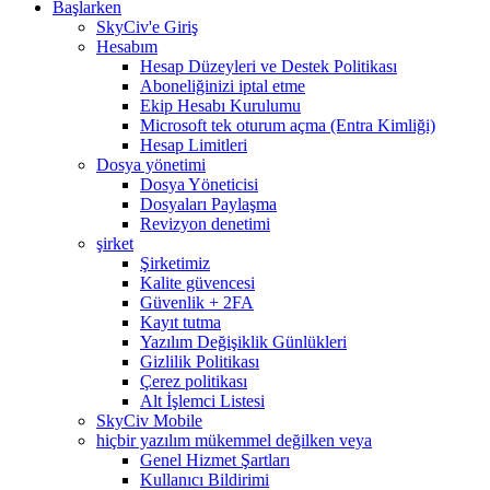
Başlarken
SkyCiv'e Giriş
Hesabım
Hesap Düzeyleri ve Destek Politikası
Aboneliğinizi iptal etme
Ekip Hesabı Kurulumu
Microsoft tek oturum açma (Entra Kimliği)
Hesap Limitleri
Dosya yönetimi
Dosya Yöneticisi
Dosyaları Paylaşma
Revizyon denetimi
şirket
Şirketimiz
Kalite güvencesi
Güvenlik + 2FA
Kayıt tutma
Yazılım Değişiklik Günlükleri
Gizlilik Politikası
Çerez politikası
Alt İşlemci Listesi
SkyCiv Mobile
hiçbir yazılım mükemmel değilken veya
Genel Hizmet Şartları
Kullanıcı Bildirimi