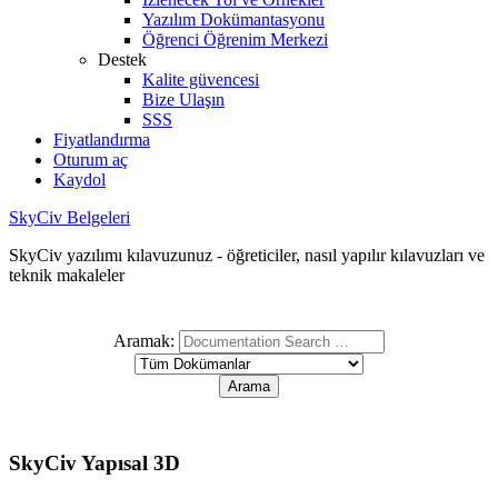
Yazılım Dokümantasyonu
Öğrenci Öğrenim Merkezi
Destek
Kalite güvencesi
Bize Ulaşın
SSS
Fiyatlandırma
Oturum aç
Kaydol
SkyCiv Belgeleri
SkyCiv yazılımı kılavuzunuz - öğreticiler, nasıl yapılır kılavuzları ve
teknik makaleler
Aramak:
SkyCiv Yapısal 3D