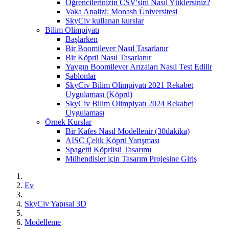
Öğrencilerinizin CSV'sini Nasıl Yüklersiniz?
Vaka Analizi: Monash Üniversitesi
SkyCiv kullanan kurslar
Bilim Olimpiyatı
Başlarken
Bir Boomilever Nasıl Tasarlanır
Bir Köprü Nasıl Tasarlanır
Yaygın Boomilever Arızaları Nasıl Test Edilir
Şablonlar
SkyCiv Bilim Olimpiyatı 2021 Rekabet
Uygulaması (Köprü)
SkyCiv Bilim Olimpiyatı 2024 Rekabet
Uygulaması
Örnek Kurslar
Bir Kafes Nasıl Modellenir (30dakika)
AISC Çelik Köprü Yarışması
Spagetti Köprüsü Tasarımı
Mühendisler için Tasarım Projesine Giriş
Ev
SkyCiv Yapısal 3D
Modelleme