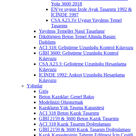
Yolu 3600 2018
EN'ye uygun İzole Ayak Tasarımı 1992 &
İÇİNDE 1997
CSA A23.3'e Uygun Yayılmış Temel
Tasarımı
Yayılmış Temeller Nasıl Tasarlanır
Dikdörtgen Beton Temel Altında Basınç
Dağılımı
ACI 318: Geliştirme Uzunluğu Kontrol Kılavuzu
GİBİ 3600: Geliştirme Uzunluğu Kontrol
Kılavuzu
CSA A23.3: Geliştirme Uzunluğu Hesaplama
Kılavuzu
İÇİNDE 1992: Ankraj Uzunluğu Hesaplama
Kılavuzu
Yığınlar
Giriş
Beton Kazıklar: Genel Bakış
Modelinizi Oluşturmak
Kazıkların Yük Taşıma Kapasitesi
ACI 318 Beton Kazık Tasarımı
GİBİ 2159 & 3600 Beton Kazık Tasarımı
ACI 318 Kazık Tasarım Doğrulaması
GİBİ 2159 & 3600 Kazık Tasarım Doğrulaması
Kazık Kapasitesinin Tahmin Edilmesi İçin Çeşitli