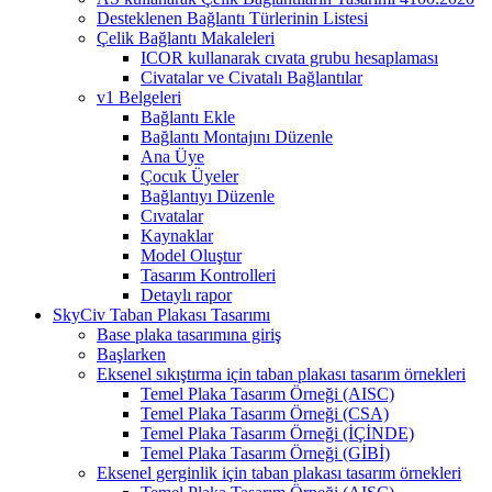
Desteklenen Bağlantı Türlerinin Listesi
Çelik Bağlantı Makaleleri
ICOR kullanarak cıvata grubu hesaplaması
Civatalar ve Civatalı Bağlantılar
v1 Belgeleri
Bağlantı Ekle
Bağlantı Montajını Düzenle
Ana Üye
Çocuk Üyeler
Bağlantıyı Düzenle
Cıvatalar
Kaynaklar
Model Oluştur
Tasarım Kontrolleri
Detaylı rapor
SkyCiv Taban Plakası Tasarımı
Base plaka tasarımına giriş
Başlarken
Eksenel sıkıştırma için taban plakası tasarım örnekleri
Temel Plaka Tasarım Örneği (AISC)
Temel Plaka Tasarım Örneği (CSA)
Temel Plaka Tasarım Örneği (İÇİNDE)
Temel Plaka Tasarım Örneği (GİBİ)
Eksenel gerginlik için taban plakası tasarım örnekleri