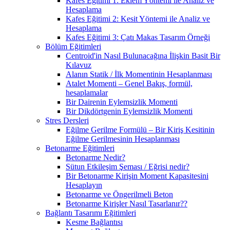
Kafes Eğitimi 1: Eklem Yöntemi ile Analiz ve
Hesaplama
Kafes Eğitimi 2: Kesit Yöntemi ile Analiz ve
Hesaplama
Kafes Eğitimi 3: Çatı Makas Tasarım Örneği
Bölüm Eğitimleri
Centroid'in Nasıl Bulunacağına İlişkin Basit Bir
Kılavuz
Alanın Statik / İlk Momentinin Hesaplanması
Atalet Momenti – Genel Bakış, formül,
hesaplamalar
Bir Dairenin Eylemsizlik Momenti
Bir Dikdörtgenin Eylemsizlik Momenti
Stres Dersleri
Eğilme Gerilme Formülü – Bir Kiriş Kesitinin
Eğilme Gerilmesinin Hesaplanması
Betonarme Eğitimleri
Betonarme Nedir?
Sütun Etkileşim Şeması / Eğrisi nedir?
Bir Betonarme Kirişin Moment Kapasitesini
Hesaplayın
Betonarme ve Öngerilmeli Beton
Betonarme Kirişler Nasıl Tasarlanır??
Bağlantı Tasarımı Eğitimleri
Kesme Bağlantısı