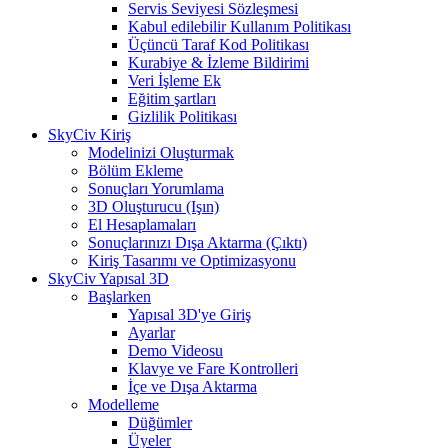
Servis Seviyesi Sözleşmesi
Kabul edilebilir Kullanım Politikası
Üçüncü Taraf Kod Politikası
Kurabiye & İzleme Bildirimi
Veri İşleme Ek
Eğitim şartları
Gizlilik Politikası
SkyCiv Kiriş
Modelinizi Oluşturmak
Bölüm Ekleme
Sonuçları Yorumlama
3D Oluşturucu (Işın)
El Hesaplamaları
Sonuçlarınızı Dışa Aktarma (Çıktı)
Kiriş Tasarımı ve Optimizasyonu
SkyCiv Yapısal 3D
Başlarken
Yapısal 3D'ye Giriş
Ayarlar
Demo Videosu
Klavye ve Fare Kontrolleri
İçe ve Dışa Aktarma
Modelleme
Düğümler
Üyeler