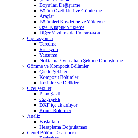
Boyutları Değiştirme
Bölüm Özellikleri ve Gönderme
Araçlar
Bölümleri Kaydetme ve Yükleme
Özel Kitaplık Yükleme
Diğer Yazılımlarla Entegrasyon
Operasyonlar
Tercüme
Rotasyon
Yansıtma
Noktalara / Veritabanı Şekline Dönüştürme
Gömme ve Kompozit Bölümler
Çoklu Şekiller
Kompozit Bölümler
Kesikler ve Delikler
Özel şekiller
Puan Şekli
Çizgi şekli
DXF içe aktarılıyor
Konik Bölümler
Analiz
Başlarken
Hesaplama Doğrulaması
Genel Bölüm Tasarımcısı