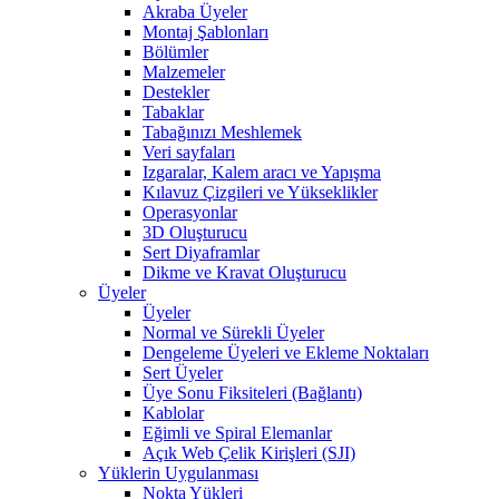
Akraba Üyeler
Montaj Şablonları
Bölümler
Malzemeler
Destekler
Tabaklar
Tabağınızı Meshlemek
Veri sayfaları
Izgaralar, Kalem aracı ve Yapışma
Kılavuz Çizgileri ve Yükseklikler
Operasyonlar
3D Oluşturucu
Sert Diyaframlar
Dikme ve Kravat Oluşturucu
Üyeler
Üyeler
Normal ve Sürekli Üyeler
Dengeleme Üyeleri ve Ekleme Noktaları
Sert Üyeler
Üye Sonu Fiksiteleri (Bağlantı)
Kablolar
Eğimli ve Spiral Elemanlar
Açık Web Çelik Kirişleri (SJI)
Yüklerin Uygulanması
Nokta Yükleri