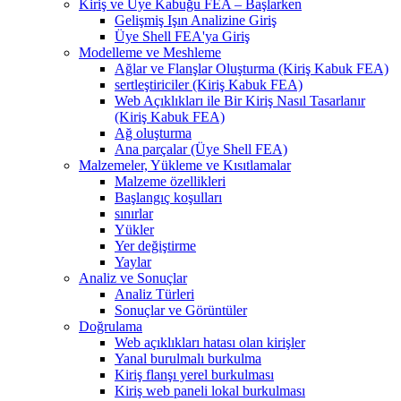
Kiriş ve Üye Kabuğu FEA – Başlarken
Gelişmiş Işın Analizine Giriş
Üye Shell FEA'ya Giriş
Modelleme ve Meshleme
Ağlar ve Flanşlar Oluşturma (Kiriş Kabuk FEA)
sertleştiriciler (Kiriş Kabuk FEA)
Web Açıklıkları ile Bir Kiriş Nasıl Tasarlanır
(Kiriş Kabuk FEA)
Ağ oluşturma
Ana parçalar (Üye Shell FEA)
Malzemeler, Yükleme ve Kısıtlamalar
Malzeme özellikleri
Başlangıç ​​koşulları
sınırlar
Yükler
Yer değiştirme
Yaylar
Analiz ve Sonuçlar
Analiz Türleri
Sonuçlar ve Görüntüler
Doğrulama
Web açıklıkları hatası olan kirişler
Yanal burulmalı burkulma
Kiriş flanşı yerel burkulması
Kiriş web paneli lokal burkulması