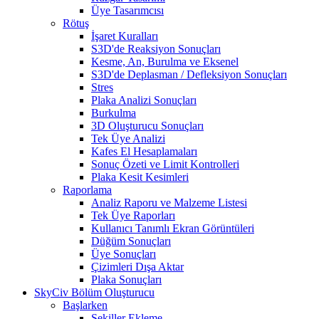
Üye Tasarımcısı
Rötuş
İşaret Kuralları
S3D'de Reaksiyon Sonuçları
Kesme, An, Burulma ve Eksenel
S3D'de Deplasman / Defleksiyon Sonuçları
Stres
Plaka Analizi Sonuçları
Burkulma
3D Oluşturucu Sonuçları
Tek Üye Analizi
Kafes El Hesaplamaları
Sonuç Özeti ve Limit Kontrolleri
Plaka Kesit Kesimleri
Raporlama
Analiz Raporu ve Malzeme Listesi
Tek Üye Raporları
Kullanıcı Tanımlı Ekran Görüntüleri
Düğüm Sonuçları
Üye Sonuçları
Çizimleri Dışa Aktar
Plaka Sonuçları
SkyCiv Bölüm Oluşturucu
Başlarken
Şekiller Ekleme