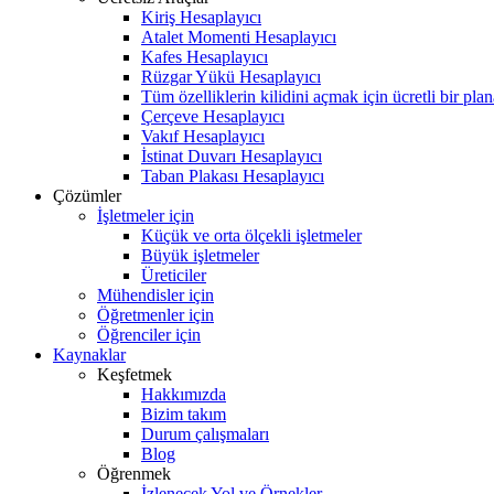
Kiriş Hesaplayıcı
Atalet Momenti Hesaplayıcı
Kafes Hesaplayıcı
Rüzgar Yükü Hesaplayıcı
Tüm özelliklerin kilidini açmak için ücretli bir pla
Çerçeve Hesaplayıcı
Vakıf Hesaplayıcı
İstinat Duvarı Hesaplayıcı
Taban Plakası Hesaplayıcı
Çözümler
İşletmeler için
Küçük ve orta ölçekli işletmeler
Büyük işletmeler
Üreticiler
Mühendisler için
Öğretmenler için
Öğrenciler için
Kaynaklar
Keşfetmek
Hakkımızda
Bizim takım
Durum çalışmaları
Blog
Öğrenmek
İzlenecek Yol ve Örnekler