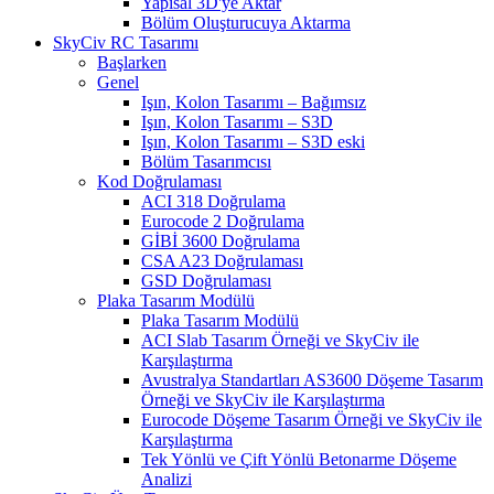
Yapısal 3D'ye Aktar
Bölüm Oluşturucuya Aktarma
SkyCiv RC Tasarımı
Başlarken
Genel
Işın, Kolon Tasarımı – Bağımsız
Işın, Kolon Tasarımı – S3D
Işın, Kolon Tasarımı – S3D eski
Bölüm Tasarımcısı
Kod Doğrulaması
ACI 318 Doğrulama
Eurocode 2 Doğrulama
GİBİ 3600 Doğrulama
CSA A23 Doğrulaması
GSD Doğrulaması
Plaka Tasarım Modülü
Plaka Tasarım Modülü
ACI Slab Tasarım Örneği ve SkyCiv ile
Karşılaştırma
Avustralya Standartları AS3600 Döşeme Tasarım
Örneği ve SkyCiv ile Karşılaştırma
Eurocode Döşeme Tasarım Örneği ve SkyCiv ile
Karşılaştırma
Tek Yönlü ve Çift Yönlü Betonarme Döşeme
Analizi