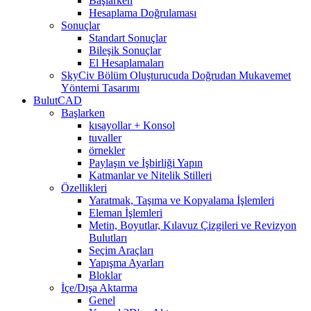
Başlarken
Hesaplama Doğrulaması
Sonuçlar
Standart Sonuçlar
Bileşik Sonuçlar
El Hesaplamaları
SkyCiv Bölüm Oluşturucuda Doğrudan Mukavemet
Yöntemi Tasarımı
BulutCAD
Başlarken
kısayollar + Konsol
tuvaller
örnekler
Paylaşın ve İşbirliği Yapın
Katmanlar ve Nitelik Stilleri
Özellikleri
Yaratmak, Taşıma ve Kopyalama İşlemleri
Eleman İşlemleri
Metin, Boyutlar, Kılavuz Çizgileri ve Revizyon
Bulutları
Seçim Araçları
Yapışma Ayarları
Bloklar
İçe/Dışa Aktarma
Genel