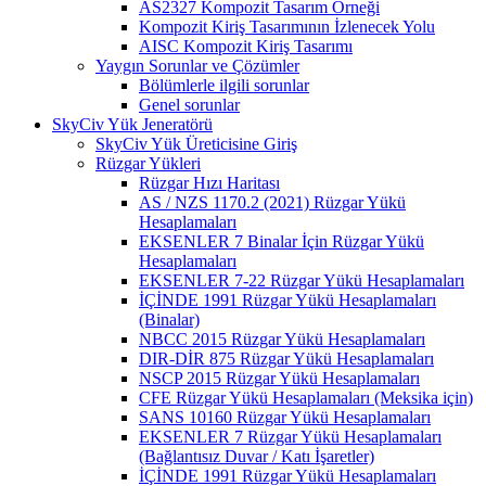
AS2327 Kompozit Tasarım Örneği
Kompozit Kiriş Tasarımının İzlenecek Yolu
AISC Kompozit Kiriş Tasarımı
Yaygın Sorunlar ve Çözümler
Bölümlerle ilgili sorunlar
Genel sorunlar
SkyCiv Yük Jeneratörü
SkyCiv Yük Üreticisine Giriş
Rüzgar Yükleri
Rüzgar Hızı Haritası
AS / NZS 1170.2 (2021) Rüzgar Yükü
Hesaplamaları
EKSENLER 7 Binalar İçin Rüzgar Yükü
Hesaplamaları
EKSENLER 7-22 Rüzgar Yükü Hesaplamaları
İÇİNDE 1991 Rüzgar Yükü Hesaplamaları
(Binalar)
NBCC 2015 Rüzgar Yükü Hesaplamaları
DIR-DİR 875 Rüzgar Yükü Hesaplamaları
NSCP 2015 Rüzgar Yükü Hesaplamaları
CFE Rüzgar Yükü Hesaplamaları (Meksika için)
SANS 10160 Rüzgar Yükü Hesaplamaları
EKSENLER 7 Rüzgar Yükü Hesaplamaları
(Bağlantısız Duvar / Katı İşaretler)
İÇİNDE 1991 Rüzgar Yükü Hesaplamaları