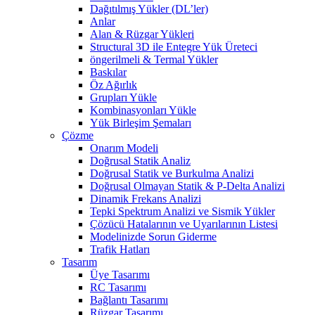
Dağıtılmış Yükler (DL’ler)
Anlar
Alan & Rüzgar Yükleri
Structural 3D ile Entegre Yük Üreteci
öngerilmeli & Termal Yükler
Baskılar
Öz Ağırlık
Grupları Yükle
Kombinasyonları Yükle
Yük Birleşim Şemaları
Çözme
Onarım Modeli
Doğrusal Statik Analiz
Doğrusal Statik ve Burkulma Analizi
Doğrusal Olmayan Statik & P-Delta Analizi
Dinamik Frekans Analizi
Tepki Spektrum Analizi ve Sismik Yükler
Çözücü Hatalarının ve Uyarılarının Listesi
Modelinizde Sorun Giderme
Trafik Hatları
Tasarım
Üye Tasarımı
RC Tasarımı
Bağlantı Tasarımı
Rüzgar Tasarımı