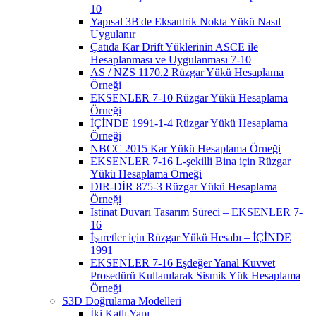
10
Yapısal 3B'de Eksantrik Nokta Yükü Nasıl
Uygulanır
Çatıda Kar Drift Yüklerinin ASCE ile
Hesaplanması ve Uygulanması 7-10
AS / NZS 1170.2 Rüzgar Yükü Hesaplama
Örneği
EKSENLER 7-10 Rüzgar Yükü Hesaplama
Örneği
İÇİNDE 1991-1-4 Rüzgar Yükü Hesaplama
Örneği
NBCC 2015 Kar Yükü Hesaplama Örneği
EKSENLER 7-16 L-şekilli Bina için Rüzgar
Yükü Hesaplama Örneği
DIR-DİR 875-3 Rüzgar Yükü Hesaplama
Örneği
İstinat Duvarı Tasarım Süreci – EKSENLER 7-
16
İşaretler için Rüzgar Yükü Hesabı – İÇİNDE
1991
EKSENLER 7-16 Eşdeğer Yanal Kuvvet
Prosedürü Kullanılarak Sismik Yük Hesaplama
Örneği
S3D Doğrulama Modelleri
İki Katlı Yapı