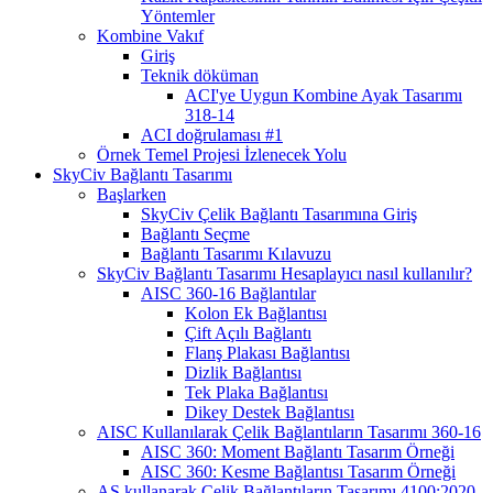
Yöntemler
Kombine Vakıf
Giriş
Teknik döküman
ACI'ye Uygun Kombine Ayak Tasarımı
318-14
ACI doğrulaması #1
Örnek Temel Projesi İzlenecek Yolu
SkyCiv Bağlantı Tasarımı
Başlarken
SkyCiv Çelik Bağlantı Tasarımına Giriş
Bağlantı Seçme
Bağlantı Tasarımı Kılavuzu
SkyCiv Bağlantı Tasarımı Hesaplayıcı nasıl kullanılır?
AISC 360-16 Bağlantılar
Kolon Ek Bağlantısı
Çift Açılı Bağlantı
Flanş Plakası Bağlantısı
Dizlik Bağlantısı
Tek Plaka Bağlantısı
Dikey Destek Bağlantısı
AISC Kullanılarak Çelik Bağlantıların Tasarımı 360-16
AISC 360: Moment Bağlantı Tasarım Örneği
AISC 360: Kesme Bağlantısı Tasarım Örneği
AS kullanarak Çelik Bağlantıların Tasarımı 4100:2020