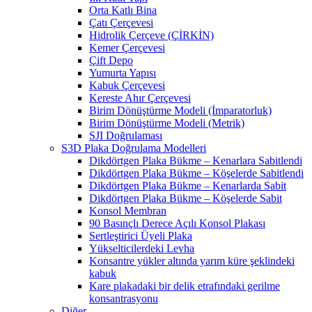
Orta Katlı Bina
Çatı Çerçevesi
Hidrolik Çerçeve (ÇİRKİN)
Kemer Çerçevesi
Çift Depo
Yumurta Yapısı
Kabuk Çerçevesi
Kereste Ahır Çerçevesi
Birim Dönüştürme Modeli (İmparatorluk)
Birim Dönüştürme Modeli (Metrik)
SJI Doğrulaması
S3D Plaka Doğrulama Modelleri
Dikdörtgen Plaka Bükme – Kenarlara Sabitlendi
Dikdörtgen Plaka Bükme – Köşelerde Sabitlendi
Dikdörtgen Plaka Bükme – Kenarlarda Sabit
Dikdörtgen Plaka Bükme – Köşelerde Sabit
Konsol Membran
90 Basınçlı Derece Açılı Konsol Plakası
Sertleştirici Üyeli Plaka
Yükselticilerdeki Levha
Konsantre yükler altında yarım küre şeklindeki
kabuk
Kare plakadaki bir delik etrafındaki gerilme
konsantrasyonu
Diğer