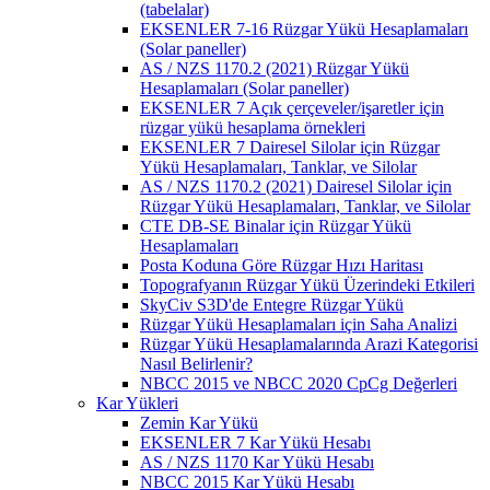
(tabelalar)
EKSENLER 7-16 Rüzgar Yükü Hesaplamaları
(Solar paneller)
AS / NZS 1170.2 (2021) Rüzgar Yükü
Hesaplamaları (Solar paneller)
EKSENLER 7 Açık çerçeveler/işaretler için
rüzgar yükü hesaplama örnekleri
EKSENLER 7 Dairesel Silolar için Rüzgar
Yükü Hesaplamaları, Tanklar, ve Silolar
AS / NZS 1170.2 (2021) Dairesel Silolar için
Rüzgar Yükü Hesaplamaları, Tanklar, ve Silolar
CTE DB-SE Binalar için Rüzgar Yükü
Hesaplamaları
Posta Koduna Göre Rüzgar Hızı Haritası
Topografyanın Rüzgar Yükü Üzerindeki Etkileri
SkyCiv S3D'de Entegre Rüzgar Yükü
Rüzgar Yükü Hesaplamaları için Saha Analizi
Rüzgar Yükü Hesaplamalarında Arazi Kategorisi
Nasıl Belirlenir?
NBCC 2015 ve NBCC 2020 CpCg Değerleri
Kar Yükleri
Zemin Kar Yükü
EKSENLER 7 Kar Yükü Hesabı
AS / NZS 1170 Kar Yükü Hesabı
NBCC 2015 Kar Yükü Hesabı