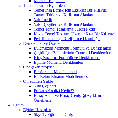
Moment Bağlantısı
Temel Tasarım Eğitimleri
Temel İnşa Etmek İçin Eksiksiz Bir Kılavuz:
Tanım, Türler, ve Kullanım Alanları
Vakıf nedir
Vakıf Çeşitleri ve Kullanım Alanları
Temel Temel Tasarlama Süreci Nedir??
Kazık Temel Tasarımı Üzerine Kısa Bir Kılavuz
Ped Temelleri için Geliştirme Uzunluğu
Denklemler ve Özetler
Eylemsizlik Momenti Formülü ve Denklemleri
Çeşitli Işın Bölümlerinin Centroid Denklemleri
Kiriş Saptırma Formülü ve Denklemleri
Eğilme Momenti Denklemleri
Öne çıkan projeler
Bir Seranın Modellenmesi
Bir Beton Binanın Modellenmesi
Öğreticileri Yükle
Yük Çeşitleri
Frekans Analizi Nedir??
Haraç Alanı ve Haraç Genişliği Açıklaması –
Örneklerle
Eğitim
Eğitim Hesapları
SkyCiv Eğitimine Giriş