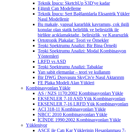
Teknik İpucu: SketchUp S3D'ye kadar
Eğimli Çatı Modelleme
Teknik İpucu: Sert Bağlantılarla Eksantrik Yükler
Nasıl Modellenir
Bu makale, yapısal kararlılık kavramını, çok ilgili
konular olan statik belirlilik ve belirsizlik ile
birlikte açıklamaktadır., belirsizlik, ve Kararsızlık
Ortotropik Plakalar: Teori ve Örnekler
Tepki Spektrumu Analizi: Bir Bina Örneği
Tepki Spektrumu Analizi: Modal Kombinasyon
Yöntemleri
LRFD vs ASD
Tepki Spektrumu Analizi: Tabaklar
Yarı sabit elemanlar – teori ve kullanım
Bir DWG Dosyasını SkyCiv'e Nasıl Aktarırım
FE Plaka Modeli Alan Yükleri
Kombinasyonları Yükle
AS / NZS 1170:2002 Kombinasyonları Yükle
EKSENLER 7-10 ASD Yük Kombinasyonları
EKSENLER 7-16 LRFD Yük Kombinasyonları
ACI 318-11 Kombinasyonları Yükle
NBCC 2010 Kombinasyonları Yükle
İÇİNDE 1990:2002 Kombinasyonları Yükle
Yükleniyor
ASCE ile Çatı Kar Yüklerinin Hesaplanması 7-