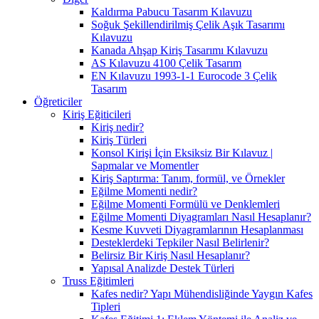
Kaldırma Pabucu Tasarım Kılavuzu
Soğuk Şekillendirilmiş Çelik Aşık Tasarımı
Kılavuzu
Kanada Ahşap Kiriş Tasarımı Kılavuzu
AS Kılavuzu 4100 Çelik Tasarım
EN Kılavuzu 1993-1-1 Eurocode 3 Çelik
Tasarım
Öğreticiler
Kiriş Eğiticileri
Kiriş nedir?
Kiriş Türleri
Konsol Kirişi İçin Eksiksiz Bir Kılavuz |
Sapmalar ve Momentler
Kiriş Saptırma: Tanım, formül, ve Örnekler
Eğilme Momenti nedir?
Eğilme Momenti Formülü ve Denklemleri
Eğilme Momenti Diyagramları Nasıl Hesaplanır?
Kesme Kuvveti Diyagramlarının Hesaplanması
Desteklerdeki Tepkiler Nasıl Belirlenir?
Belirsiz Bir Kiriş Nasıl Hesaplanır?
Yapısal Analizde Destek Türleri
Truss Eğitimleri
Kafes nedir? Yapı Mühendisliğinde Yaygın Kafes
Tipleri