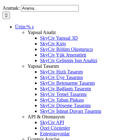
Aramak:
Ürün:% s
Yapısal Analiz
SkyCiv Yapısal 3D
SkyCiv Kiriş
SkyCiv Bölüm Oluşturucu
SkyCiv Yük Jeneratörü
SkyCiv Gelişmiş Işın Analizi
Yapısal Tasarım
SkyCiv Hızlı Tasarım
SkyCiv Üye Tasarımı
SkyCiv Betonarme Tasarım
SkyCiv Bağlantı Tasarımı
SkyCiv Temel Tasarımı
SkyCiv Taban Plakası
SkyCiv Döşeme Tasarımı
SkyCiv İstinat Duvarı Tasarımı
API & Otomasyon
SkyCiv API
Özel Çözümler
Entegrasyonlar
Ücretsiz Araçlar