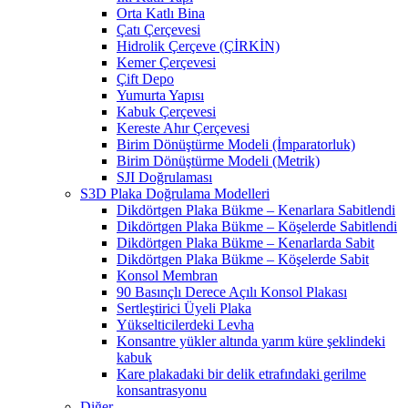
Orta Katlı Bina
Çatı Çerçevesi
Hidrolik Çerçeve (ÇİRKİN)
Kemer Çerçevesi
Çift Depo
Yumurta Yapısı
Kabuk Çerçevesi
Kereste Ahır Çerçevesi
Birim Dönüştürme Modeli (İmparatorluk)
Birim Dönüştürme Modeli (Metrik)
SJI Doğrulaması
S3D Plaka Doğrulama Modelleri
Dikdörtgen Plaka Bükme – Kenarlara Sabitlendi
Dikdörtgen Plaka Bükme – Köşelerde Sabitlendi
Dikdörtgen Plaka Bükme – Kenarlarda Sabit
Dikdörtgen Plaka Bükme – Köşelerde Sabit
Konsol Membran
90 Basınçlı Derece Açılı Konsol Plakası
Sertleştirici Üyeli Plaka
Yükselticilerdeki Levha
Konsantre yükler altında yarım küre şeklindeki
kabuk
Kare plakadaki bir delik etrafındaki gerilme
konsantrasyonu
Diğer