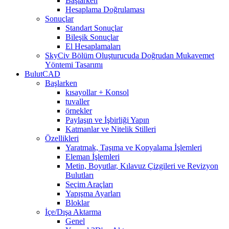
Başlarken
Hesaplama Doğrulaması
Sonuçlar
Standart Sonuçlar
Bileşik Sonuçlar
El Hesaplamaları
SkyCiv Bölüm Oluşturucuda Doğrudan Mukavemet
Yöntemi Tasarımı
BulutCAD
Başlarken
kısayollar + Konsol
tuvaller
örnekler
Paylaşın ve İşbirliği Yapın
Katmanlar ve Nitelik Stilleri
Özellikleri
Yaratmak, Taşıma ve Kopyalama İşlemleri
Eleman İşlemleri
Metin, Boyutlar, Kılavuz Çizgileri ve Revizyon
Bulutları
Seçim Araçları
Yapışma Ayarları
Bloklar
İçe/Dışa Aktarma
Genel