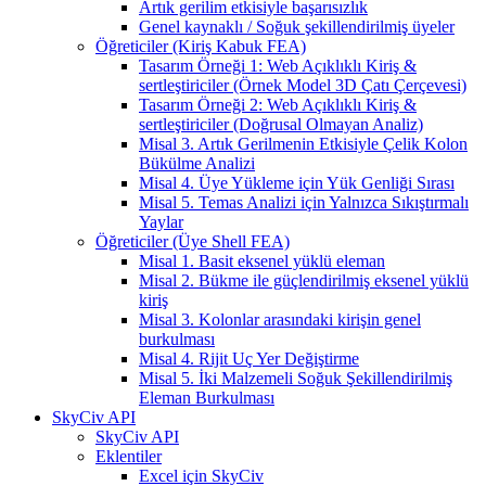
Artık gerilim etkisiyle başarısızlık
Genel kaynaklı / Soğuk şekillendirilmiş üyeler
Öğreticiler (Kiriş Kabuk FEA)
Tasarım Örneği 1: Web Açıklıklı Kiriş &
sertleştiriciler (Örnek Model 3D Çatı Çerçevesi)
Tasarım Örneği 2: Web Açıklıklı Kiriş &
sertleştiriciler (Doğrusal Olmayan Analiz)
Misal 3. Artık Gerilmenin Etkisiyle Çelik Kolon
Bükülme Analizi
Misal 4. Üye Yükleme için Yük Genliği Sırası
Misal 5. Temas Analizi için Yalnızca Sıkıştırmalı
Yaylar
Öğreticiler (Üye Shell FEA)
Misal 1. Basit eksenel yüklü eleman
Misal 2. Bükme ile güçlendirilmiş eksenel yüklü
kiriş
Misal 3. Kolonlar arasındaki kirişin genel
burkulması
Misal 4. Rijit Uç Yer Değiştirme
Misal 5. İki Malzemeli Soğuk Şekillendirilmiş
Eleman Burkulması
SkyCiv API
SkyCiv API
Eklentiler
Excel için SkyCiv