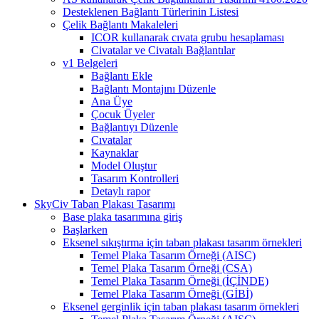
Desteklenen Bağlantı Türlerinin Listesi
Çelik Bağlantı Makaleleri
ICOR kullanarak cıvata grubu hesaplaması
Civatalar ve Civatalı Bağlantılar
v1 Belgeleri
Bağlantı Ekle
Bağlantı Montajını Düzenle
Ana Üye
Çocuk Üyeler
Bağlantıyı Düzenle
Cıvatalar
Kaynaklar
Model Oluştur
Tasarım Kontrolleri
Detaylı rapor
SkyCiv Taban Plakası Tasarımı
Base plaka tasarımına giriş
Başlarken
Eksenel sıkıştırma için taban plakası tasarım örnekleri
Temel Plaka Tasarım Örneği (AISC)
Temel Plaka Tasarım Örneği (CSA)
Temel Plaka Tasarım Örneği (İÇİNDE)
Temel Plaka Tasarım Örneği (GİBİ)
Eksenel gerginlik için taban plakası tasarım örnekleri