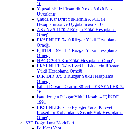
10
Yapısal 3B'de Eksantrik Nokta Yükü Nasıl
Uygulanır
Çatıda Kar Drift Yüklerinin ASCE ile
Hesaplanması ve Uygulanması 7-10
AS / NZS 1170.2 Rüzgar Yükü Hesaplama
Örneği
EKSENLER 7-10 Rüzgar Yükü Hesaplama
Örneği
İÇİNDE 1991-1-4 Rüzgar Yükü Hesaplama
Örneği
NBCC 2015 Kar Yükü Hesaplama Örneği
EKSENLER 7-16 L-şekilli Bina için Rüzgar
Yükü Hesaplama Örneği
DIR-DİR 875-3 Rüzgar Yükü Hesaplama
Örneği
İstinat Duvarı Tasarım Süreci – EKSENLER 7-
16
İşaretler için Rüzgar Yükü Hesabı – İÇİNDE
1991
EKSENLER 7-16 Eşdeğer Yanal Kuvvet
Prosedürü Kullanılarak Sismik Yük Hesaplama
Örneği
S3D Doğrulama Modelleri
İki Katlı Yapı