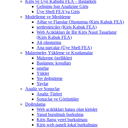
Kiriş ve Üye Kabuğu FEA – Başlarken
Gelişmiş Işın Analizine Giriş
Üye Shell FEA'ya Giriş
Modelleme ve Meshleme
Ağlar ve Flanşlar Oluşturma (Kiriş Kabuk FEA)
sertleştiriciler (Kiriş Kabuk FEA)
Web Açıklıkları ile Bir Kiriş Nasıl Tasarlanır
(Kiriş Kabuk FEA)
Ağ oluşturma
Ana parçalar (Üye Shell FEA)
Malzemeler, Yükleme ve Kısıtlamalar
Malzeme özellikleri
Başlangıç ​​koşulları
sınırlar
Yükler
Yer değiştirme
Yaylar
Analiz ve Sonuçlar
Analiz Türleri
Sonuçlar ve Görüntüler
Doğrulama
Web açıklıkları hatası olan kirişler
Yanal burulmalı burkulma
Kiriş flanşı yerel burkulması
Kiriş web paneli lokal burkulması