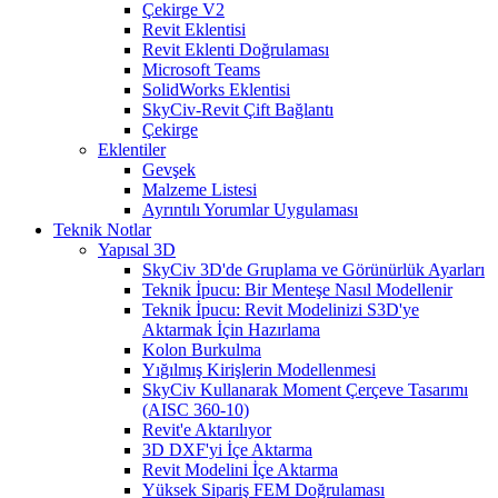
Çekirge V2
Revit Eklentisi
Revit Eklenti Doğrulaması
Microsoft Teams
SolidWorks Eklentisi
SkyCiv-Revit Çift Bağlantı
Çekirge
Eklentiler
Gevşek
Malzeme Listesi
Ayrıntılı Yorumlar Uygulaması
Teknik Notlar
Yapısal 3D
SkyCiv 3D'de Gruplama ve Görünürlük Ayarları
Teknik İpucu: Bir Menteşe Nasıl Modellenir
Teknik İpucu: Revit Modelinizi S3D'ye
Aktarmak İçin Hazırlama
Kolon Burkulma
Yığılmış Kirişlerin Modellenmesi
SkyCiv Kullanarak Moment Çerçeve Tasarımı
(AISC 360-10)
Revit'e Aktarılıyor
3D DXF'yi İçe Aktarma
Revit Modelini İçe Aktarma
Yüksek Sipariş FEM Doğrulaması