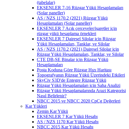
(tabelalar)
EKSENLER 7-16 Rüzgar Yükü Hesaplamaları
(Solar paneller)
AS / NZS 1170.2 (2021) Rüzgar Yükü
Hesaplamaları (Solar paneller)
EKSENLER 7 Açık çerçeveler/işaretler için
rüzgar yükü hesaplama örnekleri
EKSENLER 7 Dairesel Silolar için Rüzgar
Yükü Hesaplamaları, Tanklar, ve Silolar
AS / NZS 1170.2 (2021) Dairesel Silolar için
Rüzgar Yükü Hesaplamaları, Tanklar, ve Silolar
CTE DB-SE Binalar için Rüzgar Yükü
Hesaplamaları
Posta Koduna Göre Rüzgar Hızı Haritası
Topografyanın Rüzgar Yükü Üzerindeki Etkileri
SkyCiv S3D'de Entegre Rüzgar Yükü
Rüzgar Yükü Hesaplamaları için Saha Analizi
Rüzgar Yükü Hesaplamalarında Arazi Kategorisi
Nasıl Belirlenir?
NBCC 2015 ve NBCC 2020 CpCg Değerleri
Kar Yükleri
Zemin Kar Yükü
EKSENLER 7 Kar Yükü Hesabı
AS / NZS 1170 Kar Yükü Hesabı
NBCC 2015 Kar Yükü Hesabı