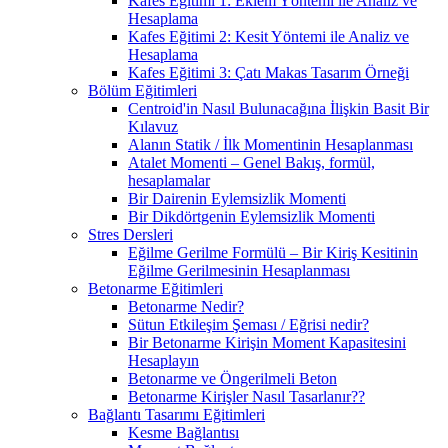
Kafes Eğitimi 1: Eklem Yöntemi ile Analiz ve
Hesaplama
Kafes Eğitimi 2: Kesit Yöntemi ile Analiz ve
Hesaplama
Kafes Eğitimi 3: Çatı Makas Tasarım Örneği
Bölüm Eğitimleri
Centroid'in Nasıl Bulunacağına İlişkin Basit Bir
Kılavuz
Alanın Statik / İlk Momentinin Hesaplanması
Atalet Momenti – Genel Bakış, formül,
hesaplamalar
Bir Dairenin Eylemsizlik Momenti
Bir Dikdörtgenin Eylemsizlik Momenti
Stres Dersleri
Eğilme Gerilme Formülü – Bir Kiriş Kesitinin
Eğilme Gerilmesinin Hesaplanması
Betonarme Eğitimleri
Betonarme Nedir?
Sütun Etkileşim Şeması / Eğrisi nedir?
Bir Betonarme Kirişin Moment Kapasitesini
Hesaplayın
Betonarme ve Öngerilmeli Beton
Betonarme Kirişler Nasıl Tasarlanır??
Bağlantı Tasarımı Eğitimleri
Kesme Bağlantısı