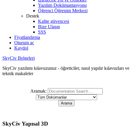
Yazılım Dokümantasyonu
Öğrenci Öğrenim Merkezi
Destek
Kalite güvencesi
Bize Ulaşın
SSS
Fiyatlandırma
Oturum aç
Kaydol
SkyCiv Belgeleri
SkyCiv yazılımı kılavuzunuz - öğreticiler, nasıl yapılır kılavuzları ve
teknik makaleler
Aramak:
SkyCiv Yapısal 3D