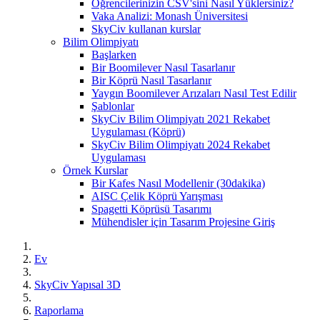
Öğrencilerinizin CSV'sini Nasıl Yüklersiniz?
Vaka Analizi: Monash Üniversitesi
SkyCiv kullanan kurslar
Bilim Olimpiyatı
Başlarken
Bir Boomilever Nasıl Tasarlanır
Bir Köprü Nasıl Tasarlanır
Yaygın Boomilever Arızaları Nasıl Test Edilir
Şablonlar
SkyCiv Bilim Olimpiyatı 2021 Rekabet
Uygulaması (Köprü)
SkyCiv Bilim Olimpiyatı 2024 Rekabet
Uygulaması
Örnek Kurslar
Bir Kafes Nasıl Modellenir (30dakika)
AISC Çelik Köprü Yarışması
Spagetti Köprüsü Tasarımı
Mühendisler için Tasarım Projesine Giriş
Ev
SkyCiv Yapısal 3D
Raporlama