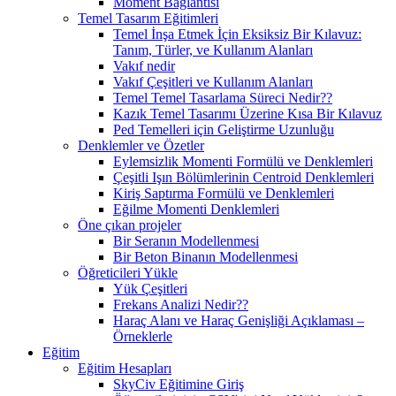
Moment Bağlantısı
Temel Tasarım Eğitimleri
Temel İnşa Etmek İçin Eksiksiz Bir Kılavuz:
Tanım, Türler, ve Kullanım Alanları
Vakıf nedir
Vakıf Çeşitleri ve Kullanım Alanları
Temel Temel Tasarlama Süreci Nedir??
Kazık Temel Tasarımı Üzerine Kısa Bir Kılavuz
Ped Temelleri için Geliştirme Uzunluğu
Denklemler ve Özetler
Eylemsizlik Momenti Formülü ve Denklemleri
Çeşitli Işın Bölümlerinin Centroid Denklemleri
Kiriş Saptırma Formülü ve Denklemleri
Eğilme Momenti Denklemleri
Öne çıkan projeler
Bir Seranın Modellenmesi
Bir Beton Binanın Modellenmesi
Öğreticileri Yükle
Yük Çeşitleri
Frekans Analizi Nedir??
Haraç Alanı ve Haraç Genişliği Açıklaması –
Örneklerle
Eğitim
Eğitim Hesapları
SkyCiv Eğitimine Giriş