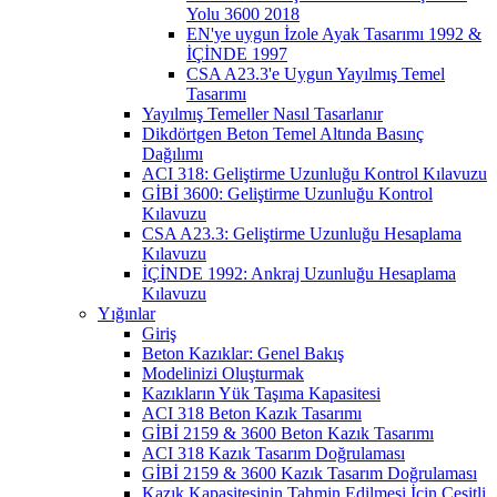
Yolu 3600 2018
EN'ye uygun İzole Ayak Tasarımı 1992 &
İÇİNDE 1997
CSA A23.3'e Uygun Yayılmış Temel
Tasarımı
Yayılmış Temeller Nasıl Tasarlanır
Dikdörtgen Beton Temel Altında Basınç
Dağılımı
ACI 318: Geliştirme Uzunluğu Kontrol Kılavuzu
GİBİ 3600: Geliştirme Uzunluğu Kontrol
Kılavuzu
CSA A23.3: Geliştirme Uzunluğu Hesaplama
Kılavuzu
İÇİNDE 1992: Ankraj Uzunluğu Hesaplama
Kılavuzu
Yığınlar
Giriş
Beton Kazıklar: Genel Bakış
Modelinizi Oluşturmak
Kazıkların Yük Taşıma Kapasitesi
ACI 318 Beton Kazık Tasarımı
GİBİ 2159 & 3600 Beton Kazık Tasarımı
ACI 318 Kazık Tasarım Doğrulaması
GİBİ 2159 & 3600 Kazık Tasarım Doğrulaması
Kazık Kapasitesinin Tahmin Edilmesi İçin Çeşitli