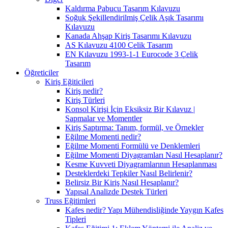
Kaldırma Pabucu Tasarım Kılavuzu
Soğuk Şekillendirilmiş Çelik Aşık Tasarımı
Kılavuzu
Kanada Ahşap Kiriş Tasarımı Kılavuzu
AS Kılavuzu 4100 Çelik Tasarım
EN Kılavuzu 1993-1-1 Eurocode 3 Çelik
Tasarım
Öğreticiler
Kiriş Eğiticileri
Kiriş nedir?
Kiriş Türleri
Konsol Kirişi İçin Eksiksiz Bir Kılavuz |
Sapmalar ve Momentler
Kiriş Saptırma: Tanım, formül, ve Örnekler
Eğilme Momenti nedir?
Eğilme Momenti Formülü ve Denklemleri
Eğilme Momenti Diyagramları Nasıl Hesaplanır?
Kesme Kuvveti Diyagramlarının Hesaplanması
Desteklerdeki Tepkiler Nasıl Belirlenir?
Belirsiz Bir Kiriş Nasıl Hesaplanır?
Yapısal Analizde Destek Türleri
Truss Eğitimleri
Kafes nedir? Yapı Mühendisliğinde Yaygın Kafes
Tipleri