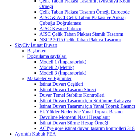
Çelik Taban Plakası Tasarımı Avustralya Kodu
Örneği
Çelik Taban Plakası Tasarım Örneği Eurocode
AISC & ACI Çelik Taban Plakası ve Ankraj
Çubuğu Doğrulaması
AISC Kesme Pabucu
AISC Çelik Taban Plakası Sismik Tasarımı
NSCP 2015 Çelik Taban Plakası Tasarımı
SkyCiv İstinat Duvarı
Başlarken
Doğrulama sayfaları
Modeli 1 (İmparatorluk)
Modeli 2 (Metrik)
Modeli 3 (İmparatorluk)
Makaleler ve Eğitimler
İstinat Duvarı Çeşitleri
İstinat Duvarı Tasarım Süreci
Duvar Temel Stabilite Kontrolleri
İstinat Duvarı Tasarımı için Sürtünme Katsayısı
İstinat Duvarı Tasarımı için Yanal Toprak Basıncı
Ek Yükler Nedeniyle Yanal Toprak Basıncı
Devrilme Momenti Nasıl Hesaplanır
İstinat Duvarı Sürme Hesap Örneği
ACI'ye göre istinat duvarı tasarım kontrolleri 318
Ayrıntılı Kabuk FEA