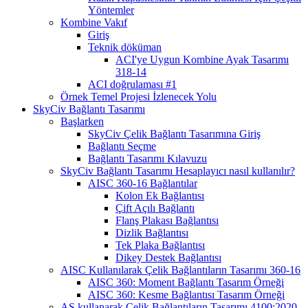
Yöntemler
Kombine Vakıf
Giriş
Teknik döküman
ACI'ye Uygun Kombine Ayak Tasarımı
318-14
ACI doğrulaması #1
Örnek Temel Projesi İzlenecek Yolu
SkyCiv Bağlantı Tasarımı
Başlarken
SkyCiv Çelik Bağlantı Tasarımına Giriş
Bağlantı Seçme
Bağlantı Tasarımı Kılavuzu
SkyCiv Bağlantı Tasarımı Hesaplayıcı nasıl kullanılır?
AISC 360-16 Bağlantılar
Kolon Ek Bağlantısı
Çift Açılı Bağlantı
Flanş Plakası Bağlantısı
Dizlik Bağlantısı
Tek Plaka Bağlantısı
Dikey Destek Bağlantısı
AISC Kullanılarak Çelik Bağlantıların Tasarımı 360-16
AISC 360: Moment Bağlantı Tasarım Örneği
AISC 360: Kesme Bağlantısı Tasarım Örneği
AS kullanarak Çelik Bağlantıların Tasarımı 4100:2020