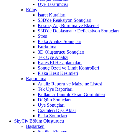
Üye Tasarımcısı
Rötuş
İşaret Kuralları
S3D'de Reaksiyon Sonuçları
Kesme, An, Burulma ve Eksenel
S3D'de Deplasman / Defleksiyon Sonuçları
Stres
Plaka Analizi Sonuçları
Burkulma
3D Oluşturucu Sonuçları
Tek Üye Analizi
Kafes El Hesaplamaları
Sonuç Özeti ve Limit Kontrolleri
Plaka Kesit Kesimleri
Raporlama
Analiz Raporu ve Malzeme Listesi
Tek Üye Raporları
Kullanıcı Tanımlı Ekran Görüntüleri
Düğüm Sonuçları
Üye Sonuçları
Çizimleri Dışa Aktar
Plaka Sonuçları
SkyCiv Bölüm Oluşturucu
Başlarken
Şekiller Ekleme