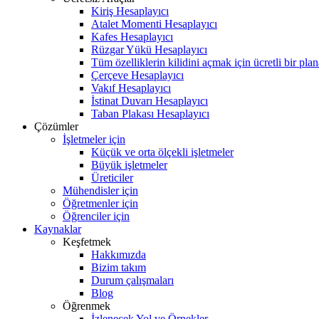
Kiriş Hesaplayıcı
Atalet Momenti Hesaplayıcı
Kafes Hesaplayıcı
Rüzgar Yükü Hesaplayıcı
Tüm özelliklerin kilidini açmak için ücretli bir pla
Çerçeve Hesaplayıcı
Vakıf Hesaplayıcı
İstinat Duvarı Hesaplayıcı
Taban Plakası Hesaplayıcı
Çözümler
İşletmeler için
Küçük ve orta ölçekli işletmeler
Büyük işletmeler
Üreticiler
Mühendisler için
Öğretmenler için
Öğrenciler için
Kaynaklar
Keşfetmek
Hakkımızda
Bizim takım
Durum çalışmaları
Blog
Öğrenmek
İzlenecek Yol ve Örnekler