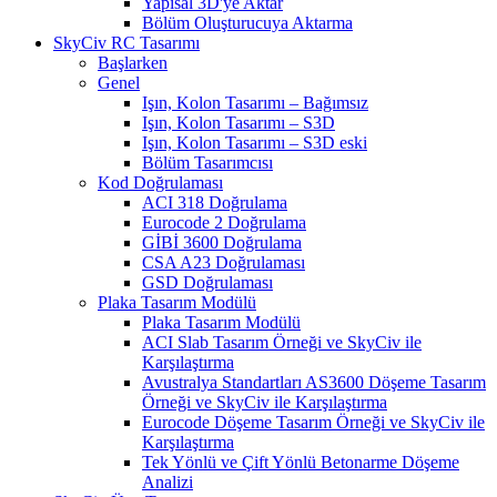
Yapısal 3D'ye Aktar
Bölüm Oluşturucuya Aktarma
SkyCiv RC Tasarımı
Başlarken
Genel
Işın, Kolon Tasarımı – Bağımsız
Işın, Kolon Tasarımı – S3D
Işın, Kolon Tasarımı – S3D eski
Bölüm Tasarımcısı
Kod Doğrulaması
ACI 318 Doğrulama
Eurocode 2 Doğrulama
GİBİ 3600 Doğrulama
CSA A23 Doğrulaması
GSD Doğrulaması
Plaka Tasarım Modülü
Plaka Tasarım Modülü
ACI Slab Tasarım Örneği ve SkyCiv ile
Karşılaştırma
Avustralya Standartları AS3600 Döşeme Tasarım
Örneği ve SkyCiv ile Karşılaştırma
Eurocode Döşeme Tasarım Örneği ve SkyCiv ile
Karşılaştırma
Tek Yönlü ve Çift Yönlü Betonarme Döşeme
Analizi