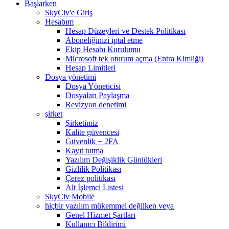
Başlarken
SkyCiv'e Giriş
Hesabım
Hesap Düzeyleri ve Destek Politikası
Aboneliğinizi iptal etme
Ekip Hesabı Kurulumu
Microsoft tek oturum açma (Entra Kimliği)
Hesap Limitleri
Dosya yönetimi
Dosya Yöneticisi
Dosyaları Paylaşma
Revizyon denetimi
şirket
Şirketimiz
Kalite güvencesi
Güvenlik + 2FA
Kayıt tutma
Yazılım Değişiklik Günlükleri
Gizlilik Politikası
Çerez politikası
Alt İşlemci Listesi
SkyCiv Mobile
hiçbir yazılım mükemmel değilken veya
Genel Hizmet Şartları
Kullanıcı Bildirimi