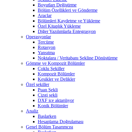
Boyutları Değiştirme
Bölüm Özellikleri ve Gönderme
Araçlar
Bölümleri Kaydetme ve Yükleme
Özel Kitaplık Yükleme
Diğer Yazılımlarla Entegrasyon
Operasyonlar
Tercüme
Rotasyon
Yansıtma
Noktalara / Veritabanı Şekline Dönüştürme
Gömme ve Kompozit Bölümler
Çoklu Şekiller
Kompozit Bölümler
Kesikler ve Delikler
Özel şekiller
Puan Şekli
Çizgi şekli
DXF içe aktarılıyor
Konik Bölümler
Analiz
Başlarken
Hesaplama Doğrulaması
Genel Bölüm Tasarımcısı