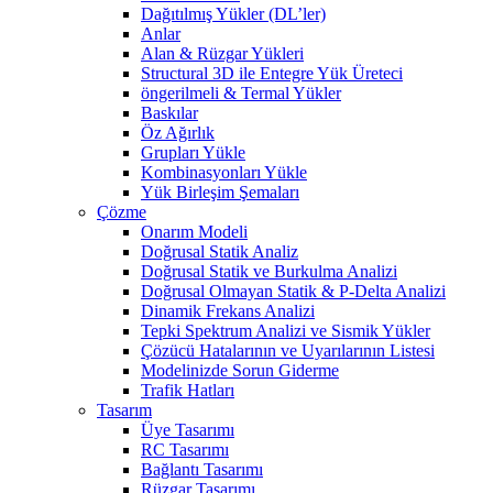
Dağıtılmış Yükler (DL’ler)
Anlar
Alan & Rüzgar Yükleri
Structural 3D ile Entegre Yük Üreteci
öngerilmeli & Termal Yükler
Baskılar
Öz Ağırlık
Grupları Yükle
Kombinasyonları Yükle
Yük Birleşim Şemaları
Çözme
Onarım Modeli
Doğrusal Statik Analiz
Doğrusal Statik ve Burkulma Analizi
Doğrusal Olmayan Statik & P-Delta Analizi
Dinamik Frekans Analizi
Tepki Spektrum Analizi ve Sismik Yükler
Çözücü Hatalarının ve Uyarılarının Listesi
Modelinizde Sorun Giderme
Trafik Hatları
Tasarım
Üye Tasarımı
RC Tasarımı
Bağlantı Tasarımı
Rüzgar Tasarımı