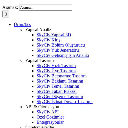
Aramak:
Ürün:% s
Yapısal Analiz
SkyCiv Yapısal 3D
SkyCiv Kiriş
SkyCiv Bölüm Oluşturucu
SkyCiv Yük Jeneratörü
SkyCiv Gelişmiş Işın Analizi
Yapısal Tasarım
SkyCiv Hızlı Tasarım
SkyCiv Üye Tasarımı
SkyCiv Betonarme Tasarım
SkyCiv Bağlantı Tasarımı
SkyCiv Temel Tasarımı
SkyCiv Taban Plakası
SkyCiv Döşeme Tasarımı
SkyCiv İstinat Duvarı Tasarımı
API & Otomasyon
SkyCiv API
Özel Çözümler
Entegrasyonlar
Ücretsiz Araçlar