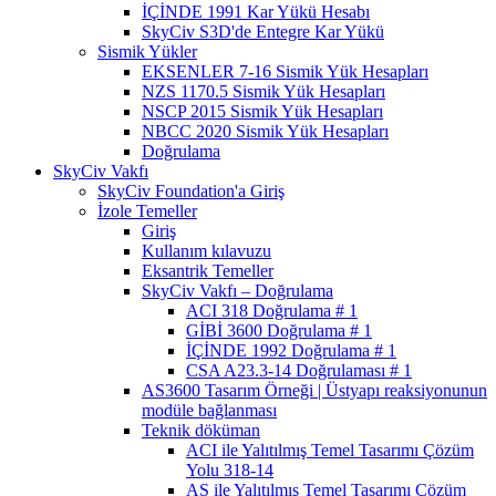
İÇİNDE 1991 Kar Yükü Hesabı
SkyCiv S3D'de Entegre Kar Yükü
Sismik Yükler
EKSENLER 7-16 Sismik Yük Hesapları
NZS 1170.5 Sismik Yük Hesapları
NSCP 2015 Sismik Yük Hesapları
NBCC 2020 Sismik Yük Hesapları
Doğrulama
SkyCiv Vakfı
SkyCiv Foundation'a Giriş
İzole Temeller
Giriş
Kullanım kılavuzu
Eksantrik Temeller
SkyCiv Vakfı – Doğrulama
ACI 318 Doğrulama # 1
GİBİ 3600 Doğrulama # 1
İÇİNDE 1992 Doğrulama # 1
CSA A23.3-14 Doğrulaması # 1
AS3600 Tasarım Örneği | Üstyapı reaksiyonunun
modüle bağlanması
Teknik döküman
ACI ile Yalıtılmış Temel Tasarımı Çözüm
Yolu 318-14
AS ile Yalıtılmış Temel Tasarımı Çözüm