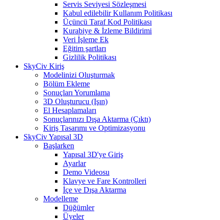
Servis Seviyesi Sözleşmesi
Kabul edilebilir Kullanım Politikası
Üçüncü Taraf Kod Politikası
Kurabiye & İzleme Bildirimi
Veri İşleme Ek
Eğitim şartları
Gizlilik Politikası
SkyCiv Kiriş
Modelinizi Oluşturmak
Bölüm Ekleme
Sonuçları Yorumlama
3D Oluşturucu (Işın)
El Hesaplamaları
Sonuçlarınızı Dışa Aktarma (Çıktı)
Kiriş Tasarımı ve Optimizasyonu
SkyCiv Yapısal 3D
Başlarken
Yapısal 3D'ye Giriş
Ayarlar
Demo Videosu
Klavye ve Fare Kontrolleri
İçe ve Dışa Aktarma
Modelleme
Düğümler
Üyeler