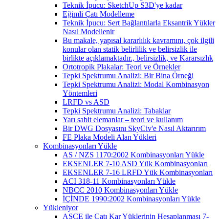
Teknik İpucu: SketchUp S3D'ye kadar
Eğimli Çatı Modelleme
Teknik İpucu: Sert Bağlantılarla Eksantrik Yükler
Nasıl Modellenir
Bu makale, yapısal kararlılık kavramını, çok ilgili
konular olan statik belirlilik ve belirsizlik ile
birlikte açıklamaktadır., belirsizlik, ve Kararsızlık
Ortotropik Plakalar: Teori ve Örnekler
Tepki Spektrumu Analizi: Bir Bina Örneği
Tepki Spektrumu Analizi: Modal Kombinasyon
Yöntemleri
LRFD vs ASD
Tepki Spektrumu Analizi: Tabaklar
Yarı sabit elemanlar – teori ve kullanım
Bir DWG Dosyasını SkyCiv'e Nasıl Aktarırım
FE Plaka Modeli Alan Yükleri
Kombinasyonları Yükle
AS / NZS 1170:2002 Kombinasyonları Yükle
EKSENLER 7-10 ASD Yük Kombinasyonları
EKSENLER 7-16 LRFD Yük Kombinasyonları
ACI 318-11 Kombinasyonları Yükle
NBCC 2010 Kombinasyonları Yükle
İÇİNDE 1990:2002 Kombinasyonları Yükle
Yükleniyor
ASCE ile Çatı Kar Yüklerinin Hesaplanması 7-