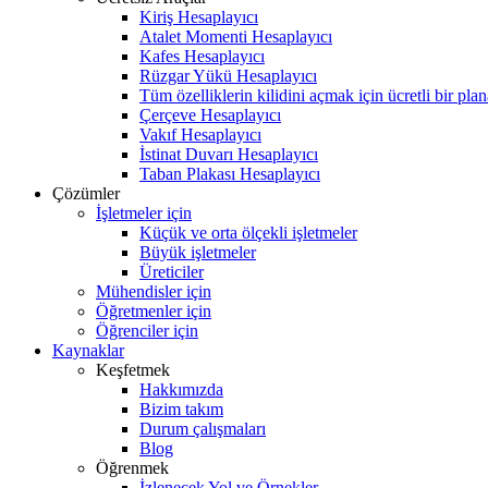
Kiriş Hesaplayıcı
Atalet Momenti Hesaplayıcı
Kafes Hesaplayıcı
Rüzgar Yükü Hesaplayıcı
Tüm özelliklerin kilidini açmak için ücretli bir pla
Çerçeve Hesaplayıcı
Vakıf Hesaplayıcı
İstinat Duvarı Hesaplayıcı
Taban Plakası Hesaplayıcı
Çözümler
İşletmeler için
Küçük ve orta ölçekli işletmeler
Büyük işletmeler
Üreticiler
Mühendisler için
Öğretmenler için
Öğrenciler için
Kaynaklar
Keşfetmek
Hakkımızda
Bizim takım
Durum çalışmaları
Blog
Öğrenmek
İzlenecek Yol ve Örnekler