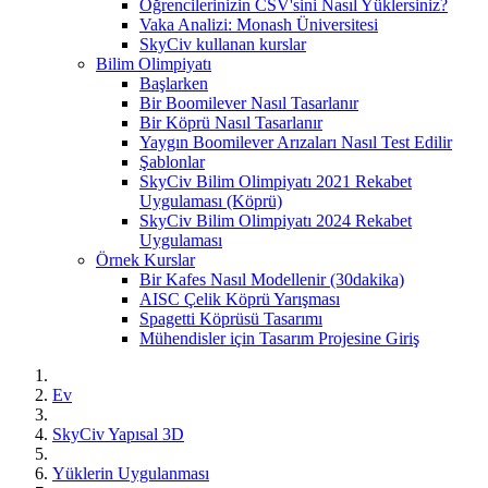
Öğrencilerinizin CSV'sini Nasıl Yüklersiniz?
Vaka Analizi: Monash Üniversitesi
SkyCiv kullanan kurslar
Bilim Olimpiyatı
Başlarken
Bir Boomilever Nasıl Tasarlanır
Bir Köprü Nasıl Tasarlanır
Yaygın Boomilever Arızaları Nasıl Test Edilir
Şablonlar
SkyCiv Bilim Olimpiyatı 2021 Rekabet
Uygulaması (Köprü)
SkyCiv Bilim Olimpiyatı 2024 Rekabet
Uygulaması
Örnek Kurslar
Bir Kafes Nasıl Modellenir (30dakika)
AISC Çelik Köprü Yarışması
Spagetti Köprüsü Tasarımı
Mühendisler için Tasarım Projesine Giriş
Ev
SkyCiv Yapısal 3D
Yüklerin Uygulanması