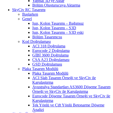
Yapısal 3D'ye Aktar
Bölüm Oluşturucuya Aktarma
SkyCiv RC Tasarımı
Başlarken
Genel
Işın, Kolon Tasarımı – Bağımsız
Işın, Kolon Tasarımı – S3D
Işın, Kolon Tasarımı – S3D eski
Bölüm Tasarımcısı
Kod Doğrulaması
ACI 318 Doğrulama
Eurocode 2 Doğrulama
GİBİ 3600 Doğrulama
CSA A23 Doğrulaması
GSD Doğrulaması
Plaka Tasarım Modülü
Plaka Tasarım Modülü
ACI Slab Tasarım Örneği ve SkyCiv ile
Karşılaştırma
Avustralya Standartları AS3600 Döşeme Tasarım
Örneği ve SkyCiv ile Karşılaştırma
Eurocode Döşeme Tasarım Örneği ve SkyCiv ile
Karşılaştırma
Tek Yönlü ve Çift Yönlü Betonarme Döşeme
Analizi