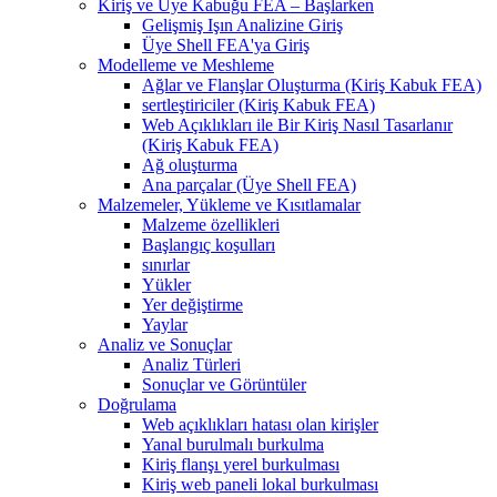
Kiriş ve Üye Kabuğu FEA – Başlarken
Gelişmiş Işın Analizine Giriş
Üye Shell FEA'ya Giriş
Modelleme ve Meshleme
Ağlar ve Flanşlar Oluşturma (Kiriş Kabuk FEA)
sertleştiriciler (Kiriş Kabuk FEA)
Web Açıklıkları ile Bir Kiriş Nasıl Tasarlanır
(Kiriş Kabuk FEA)
Ağ oluşturma
Ana parçalar (Üye Shell FEA)
Malzemeler, Yükleme ve Kısıtlamalar
Malzeme özellikleri
Başlangıç ​​koşulları
sınırlar
Yükler
Yer değiştirme
Yaylar
Analiz ve Sonuçlar
Analiz Türleri
Sonuçlar ve Görüntüler
Doğrulama
Web açıklıkları hatası olan kirişler
Yanal burulmalı burkulma
Kiriş flanşı yerel burkulması
Kiriş web paneli lokal burkulması