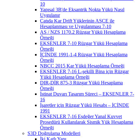
10
Yapısal 3B'de Eksantrik Nokta Yükü Nasıl
Uygulanır
Çatıda Kar Drift Yüklerinin ASCE ile
Hesaplanması ve Uygulanması 7-10
AS / NZS 1170.2 Rüzgar Yükü Hesaplama
Örneği
EKSENLER 7-10 Rüzgar Yükü Hesaplama
Örneği
İÇİNDE 1991-1-4 Rüzgar Yükü Hesaplama
Örneği
NBCC 2015 Kar Yükü Hesaplama Örneği
EKSENLER 7-16 L-şekilli Bina için Rüzgar
Yükü Hesaplama Örneği
DIR-DİR 875-3 Rüzgar Yükü Hesaplama
Örneği
İstinat Duvarı Tasarım Süreci – EKSENLER 7-
16
İşaretler için Rüzgar Yükü Hesabı – İÇİNDE
1991
EKSENLER 7-16 Eşdeğer Yanal Kuvvet
Prosedürü Kullanılarak Sismik Yük Hesaplama
Örneği
S3D Doğrulama Modelleri
İki Katlı Yapı