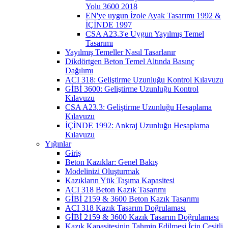
Yolu 3600 2018
EN'ye uygun İzole Ayak Tasarımı 1992 &
İÇİNDE 1997
CSA A23.3'e Uygun Yayılmış Temel
Tasarımı
Yayılmış Temeller Nasıl Tasarlanır
Dikdörtgen Beton Temel Altında Basınç
Dağılımı
ACI 318: Geliştirme Uzunluğu Kontrol Kılavuzu
GİBİ 3600: Geliştirme Uzunluğu Kontrol
Kılavuzu
CSA A23.3: Geliştirme Uzunluğu Hesaplama
Kılavuzu
İÇİNDE 1992: Ankraj Uzunluğu Hesaplama
Kılavuzu
Yığınlar
Giriş
Beton Kazıklar: Genel Bakış
Modelinizi Oluşturmak
Kazıkların Yük Taşıma Kapasitesi
ACI 318 Beton Kazık Tasarımı
GİBİ 2159 & 3600 Beton Kazık Tasarımı
ACI 318 Kazık Tasarım Doğrulaması
GİBİ 2159 & 3600 Kazık Tasarım Doğrulaması
Kazık Kapasitesinin Tahmin Edilmesi İçin Çeşitli