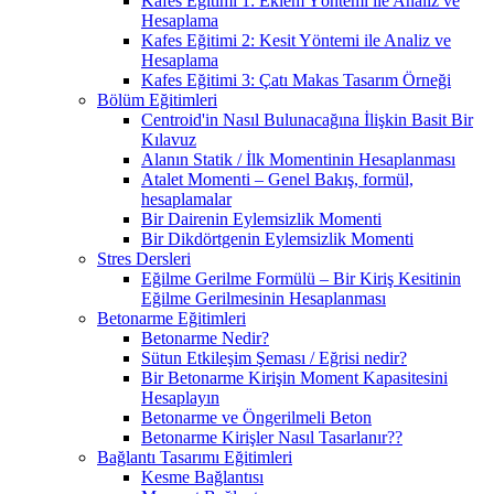
Kafes Eğitimi 1: Eklem Yöntemi ile Analiz ve
Hesaplama
Kafes Eğitimi 2: Kesit Yöntemi ile Analiz ve
Hesaplama
Kafes Eğitimi 3: Çatı Makas Tasarım Örneği
Bölüm Eğitimleri
Centroid'in Nasıl Bulunacağına İlişkin Basit Bir
Kılavuz
Alanın Statik / İlk Momentinin Hesaplanması
Atalet Momenti – Genel Bakış, formül,
hesaplamalar
Bir Dairenin Eylemsizlik Momenti
Bir Dikdörtgenin Eylemsizlik Momenti
Stres Dersleri
Eğilme Gerilme Formülü – Bir Kiriş Kesitinin
Eğilme Gerilmesinin Hesaplanması
Betonarme Eğitimleri
Betonarme Nedir?
Sütun Etkileşim Şeması / Eğrisi nedir?
Bir Betonarme Kirişin Moment Kapasitesini
Hesaplayın
Betonarme ve Öngerilmeli Beton
Betonarme Kirişler Nasıl Tasarlanır??
Bağlantı Tasarımı Eğitimleri
Kesme Bağlantısı