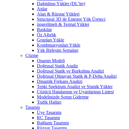
Dağıtılmış Yükler (DL’ler)
Anlar
Alan & Rüzgar Yükleri
Structural 3D ile Entegre Yük Üreteci
öngerilmeli & Termal Yükler
Baskılar
Öz Ağırlık
Grupları Yükle
Kombinasyonları Yükle
Yük Birleşim Şemaları
Çözme
Onarım Modeli
Doğrusal Statik Analiz
Doğrusal Statik ve Burkulma Analizi
Doğrusal Olmayan Statik & P-Delta Analizi
Dinamik Frekans Analizi
Tepki Spektrum Analizi ve Sismik Yükler
Çözücü Hatalarının ve Uyarılarının Listesi
Modelinizde Sorun Giderme
Trafik Hatları
Tasarım
Üye Tasarımı
RC Tasarımı
Bağlantı Tasarımı
Rüzgar Tasarımı