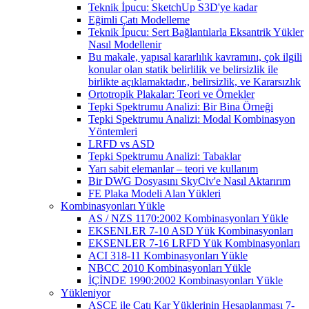
Teknik İpucu: SketchUp S3D'ye kadar
Eğimli Çatı Modelleme
Teknik İpucu: Sert Bağlantılarla Eksantrik Yükler
Nasıl Modellenir
Bu makale, yapısal kararlılık kavramını, çok ilgili
konular olan statik belirlilik ve belirsizlik ile
birlikte açıklamaktadır., belirsizlik, ve Kararsızlık
Ortotropik Plakalar: Teori ve Örnekler
Tepki Spektrumu Analizi: Bir Bina Örneği
Tepki Spektrumu Analizi: Modal Kombinasyon
Yöntemleri
LRFD vs ASD
Tepki Spektrumu Analizi: Tabaklar
Yarı sabit elemanlar – teori ve kullanım
Bir DWG Dosyasını SkyCiv'e Nasıl Aktarırım
FE Plaka Modeli Alan Yükleri
Kombinasyonları Yükle
AS / NZS 1170:2002 Kombinasyonları Yükle
EKSENLER 7-10 ASD Yük Kombinasyonları
EKSENLER 7-16 LRFD Yük Kombinasyonları
ACI 318-11 Kombinasyonları Yükle
NBCC 2010 Kombinasyonları Yükle
İÇİNDE 1990:2002 Kombinasyonları Yükle
Yükleniyor
ASCE ile Çatı Kar Yüklerinin Hesaplanması 7-