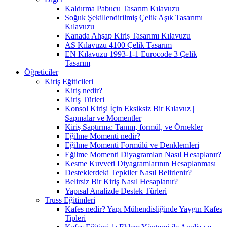
Kaldırma Pabucu Tasarım Kılavuzu
Soğuk Şekillendirilmiş Çelik Aşık Tasarımı
Kılavuzu
Kanada Ahşap Kiriş Tasarımı Kılavuzu
AS Kılavuzu 4100 Çelik Tasarım
EN Kılavuzu 1993-1-1 Eurocode 3 Çelik
Tasarım
Öğreticiler
Kiriş Eğiticileri
Kiriş nedir?
Kiriş Türleri
Konsol Kirişi İçin Eksiksiz Bir Kılavuz |
Sapmalar ve Momentler
Kiriş Saptırma: Tanım, formül, ve Örnekler
Eğilme Momenti nedir?
Eğilme Momenti Formülü ve Denklemleri
Eğilme Momenti Diyagramları Nasıl Hesaplanır?
Kesme Kuvveti Diyagramlarının Hesaplanması
Desteklerdeki Tepkiler Nasıl Belirlenir?
Belirsiz Bir Kiriş Nasıl Hesaplanır?
Yapısal Analizde Destek Türleri
Truss Eğitimleri
Kafes nedir? Yapı Mühendisliğinde Yaygın Kafes
Tipleri