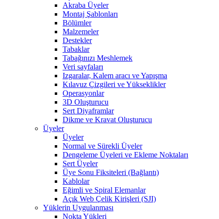
Akraba Üyeler
Montaj Şablonları
Bölümler
Malzemeler
Destekler
Tabaklar
Tabağınızı Meshlemek
Veri sayfaları
Izgaralar, Kalem aracı ve Yapışma
Kılavuz Çizgileri ve Yükseklikler
Operasyonlar
3D Oluşturucu
Sert Diyaframlar
Dikme ve Kravat Oluşturucu
Üyeler
Üyeler
Normal ve Sürekli Üyeler
Dengeleme Üyeleri ve Ekleme Noktaları
Sert Üyeler
Üye Sonu Fiksiteleri (Bağlantı)
Kablolar
Eğimli ve Spiral Elemanlar
Açık Web Çelik Kirişleri (SJI)
Yüklerin Uygulanması
Nokta Yükleri