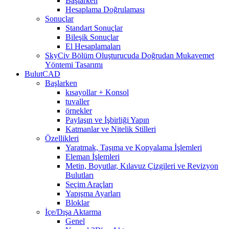
Başlarken
Hesaplama Doğrulaması
Sonuçlar
Standart Sonuçlar
Bileşik Sonuçlar
El Hesaplamaları
SkyCiv Bölüm Oluşturucuda Doğrudan Mukavemet
Yöntemi Tasarımı
BulutCAD
Başlarken
kısayollar + Konsol
tuvaller
örnekler
Paylaşın ve İşbirliği Yapın
Katmanlar ve Nitelik Stilleri
Özellikleri
Yaratmak, Taşıma ve Kopyalama İşlemleri
Eleman İşlemleri
Metin, Boyutlar, Kılavuz Çizgileri ve Revizyon
Bulutları
Seçim Araçları
Yapışma Ayarları
Bloklar
İçe/Dışa Aktarma
Genel