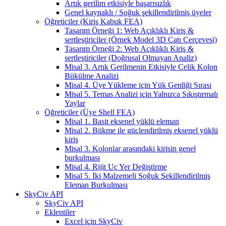
Artık gerilim etkisiyle başarısızlık
Genel kaynaklı / Soğuk şekillendirilmiş üyeler
Öğreticiler (Kiriş Kabuk FEA)
Tasarım Örneği 1: Web Açıklıklı Kiriş &
sertleştiriciler (Örnek Model 3D Çatı Çerçevesi)
Tasarım Örneği 2: Web Açıklıklı Kiriş &
sertleştiriciler (Doğrusal Olmayan Analiz)
Misal 3. Artık Gerilmenin Etkisiyle Çelik Kolon
Bükülme Analizi
Misal 4. Üye Yükleme için Yük Genliği Sırası
Misal 5. Temas Analizi için Yalnızca Sıkıştırmalı
Yaylar
Öğreticiler (Üye Shell FEA)
Misal 1. Basit eksenel yüklü eleman
Misal 2. Bükme ile güçlendirilmiş eksenel yüklü
kiriş
Misal 3. Kolonlar arasındaki kirişin genel
burkulması
Misal 4. Rijit Uç Yer Değiştirme
Misal 5. İki Malzemeli Soğuk Şekillendirilmiş
Eleman Burkulması
SkyCiv API
SkyCiv API
Eklentiler
Excel için SkyCiv