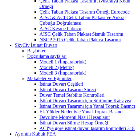
Çelik Taban Plakası Tasarımı Avustralya Kodu
Örneği
Çelik Taban Plakası Tasarım Örneği Eurocode
AISC & ACI Çelik Taban Plakası ve Ankraj
Çubuğu Doğrulaması
AISC Kesme Pabucu
AISC Çelik Taban Plakası Sismik Tasarımı
NSCP 2015 Çelik Taban Plakası Tasarımı
SkyCiv İstinat Duvarı
Başlarken
Doğrulama sayfaları
Modeli 1 (İmparatorluk)
Modeli 2 (Metrik)
Modeli 3 (İmparatorluk)
Makaleler ve Eğitimler
İstinat Duvarı Çeşitleri
İstinat Duvarı Tasarım Süreci
Duvar Temel Stabilite Kontrolleri
İstinat Duvarı Tasarımı için Sürtünme Katsayısı
İstinat Duvarı Tasarımı için Yanal Toprak Basıncı
Ek Yükler Nedeniyle Yanal Toprak Basıncı
Devrilme Momenti Nasıl Hesaplanır
İstinat Duvarı Sürme Hesap Örneği
ACI'ye göre istinat duvarı tasarım kontrolleri 318
Ayrıntılı Kabuk FEA