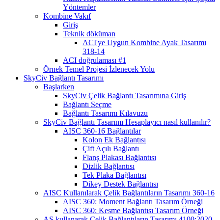
Yöntemler
Kombine Vakıf
Giriş
Teknik döküman
ACI'ye Uygun Kombine Ayak Tasarımı
318-14
ACI doğrulaması #1
Örnek Temel Projesi İzlenecek Yolu
SkyCiv Bağlantı Tasarımı
Başlarken
SkyCiv Çelik Bağlantı Tasarımına Giriş
Bağlantı Seçme
Bağlantı Tasarımı Kılavuzu
SkyCiv Bağlantı Tasarımı Hesaplayıcı nasıl kullanılır?
AISC 360-16 Bağlantılar
Kolon Ek Bağlantısı
Çift Açılı Bağlantı
Flanş Plakası Bağlantısı
Dizlik Bağlantısı
Tek Plaka Bağlantısı
Dikey Destek Bağlantısı
AISC Kullanılarak Çelik Bağlantıların Tasarımı 360-16
AISC 360: Moment Bağlantı Tasarım Örneği
AISC 360: Kesme Bağlantısı Tasarım Örneği
AS kullanarak Çelik Bağlantıların Tasarımı 4100:2020