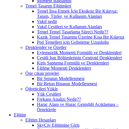
Moment Bağlantısı
Temel Tasarım Eğitimleri
Temel İnşa Etmek İçin Eksiksiz Bir Kılavuz:
Tanım, Türler, ve Kullanım Alanları
Vakıf nedir
Vakıf Çeşitleri ve Kullanım Alanları
Temel Temel Tasarlama Süreci Nedir??
Kazık Temel Tasarımı Üzerine Kısa Bir Kılavuz
Ped Temelleri için Geliştirme Uzunluğu
Denklemler ve Özetler
Eylemsizlik Momenti Formülü ve Denklemleri
Çeşitli Işın Bölümlerinin Centroid Denklemleri
Kiriş Saptırma Formülü ve Denklemleri
Eğilme Momenti Denklemleri
Öne çıkan projeler
Bir Seranın Modellenmesi
Bir Beton Binanın Modellenmesi
Öğreticileri Yükle
Yük Çeşitleri
Frekans Analizi Nedir??
Haraç Alanı ve Haraç Genişliği Açıklaması –
Örneklerle
Eğitim
Eğitim Hesapları
SkyCiv Eğitimine Giriş