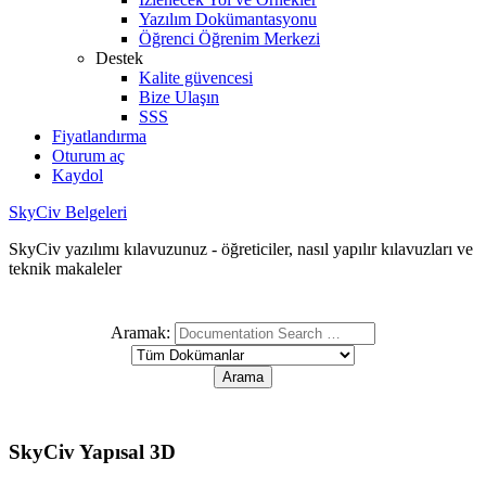
Yazılım Dokümantasyonu
Öğrenci Öğrenim Merkezi
Destek
Kalite güvencesi
Bize Ulaşın
SSS
Fiyatlandırma
Oturum aç
Kaydol
SkyCiv Belgeleri
SkyCiv yazılımı kılavuzunuz - öğreticiler, nasıl yapılır kılavuzları ve
teknik makaleler
Aramak:
SkyCiv Yapısal 3D