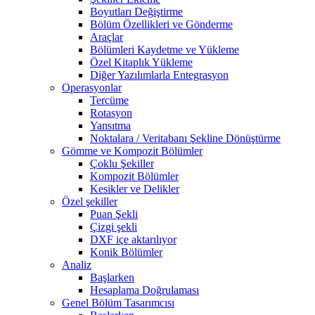
Boyutları Değiştirme
Bölüm Özellikleri ve Gönderme
Araçlar
Bölümleri Kaydetme ve Yükleme
Özel Kitaplık Yükleme
Diğer Yazılımlarla Entegrasyon
Operasyonlar
Tercüme
Rotasyon
Yansıtma
Noktalara / Veritabanı Şekline Dönüştürme
Gömme ve Kompozit Bölümler
Çoklu Şekiller
Kompozit Bölümler
Kesikler ve Delikler
Özel şekiller
Puan Şekli
Çizgi şekli
DXF içe aktarılıyor
Konik Bölümler
Analiz
Başlarken
Hesaplama Doğrulaması
Genel Bölüm Tasarımcısı