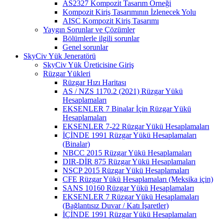
AS2327 Kompozit Tasarım Örneği
Kompozit Kiriş Tasarımının İzlenecek Yolu
AISC Kompozit Kiriş Tasarımı
Yaygın Sorunlar ve Çözümler
Bölümlerle ilgili sorunlar
Genel sorunlar
SkyCiv Yük Jeneratörü
SkyCiv Yük Üreticisine Giriş
Rüzgar Yükleri
Rüzgar Hızı Haritası
AS / NZS 1170.2 (2021) Rüzgar Yükü
Hesaplamaları
EKSENLER 7 Binalar İçin Rüzgar Yükü
Hesaplamaları
EKSENLER 7-22 Rüzgar Yükü Hesaplamaları
İÇİNDE 1991 Rüzgar Yükü Hesaplamaları
(Binalar)
NBCC 2015 Rüzgar Yükü Hesaplamaları
DIR-DİR 875 Rüzgar Yükü Hesaplamaları
NSCP 2015 Rüzgar Yükü Hesaplamaları
CFE Rüzgar Yükü Hesaplamaları (Meksika için)
SANS 10160 Rüzgar Yükü Hesaplamaları
EKSENLER 7 Rüzgar Yükü Hesaplamaları
(Bağlantısız Duvar / Katı İşaretler)
İÇİNDE 1991 Rüzgar Yükü Hesaplamaları