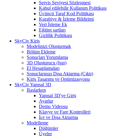
Servis Seviyesi Sözleşmesi
Kabul edilebilir Kullanım Politikası
Üçüncü Taraf Kod Politikası
Kurabiye & İzleme Bildirimi
Veri İşleme Ek
Eğitim şartları
Gizlilik Politikası
SkyCiv Kiriş
Modelinizi Oluşturmak
Bölüm Ekleme
Sonuçları Yorumlama
3D Oluşturucu (Işın)
El Hesaplamaları
Sonuçlarınızı Dışa Aktarma (Çıktı)
Kiriş Tasarımı ve Optimizasyonu
SkyCiv Yapısal 3D
Başlarken
Yapısal 3D'ye Giriş
Ayarlar
Demo Videosu
Klavye ve Fare Kontrolleri
İçe ve Dışa Aktarma
Modelleme
Düğümler
Üyeler