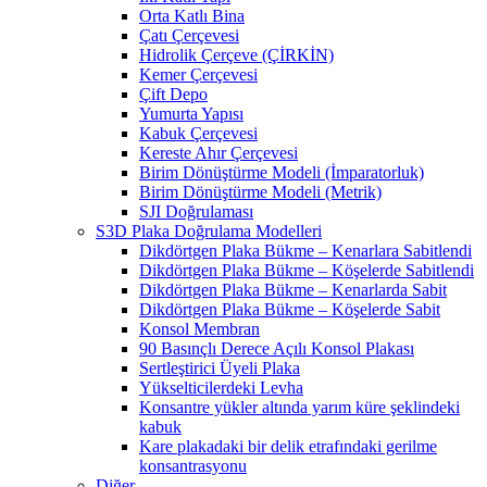
Orta Katlı Bina
Çatı Çerçevesi
Hidrolik Çerçeve (ÇİRKİN)
Kemer Çerçevesi
Çift Depo
Yumurta Yapısı
Kabuk Çerçevesi
Kereste Ahır Çerçevesi
Birim Dönüştürme Modeli (İmparatorluk)
Birim Dönüştürme Modeli (Metrik)
SJI Doğrulaması
S3D Plaka Doğrulama Modelleri
Dikdörtgen Plaka Bükme – Kenarlara Sabitlendi
Dikdörtgen Plaka Bükme – Köşelerde Sabitlendi
Dikdörtgen Plaka Bükme – Kenarlarda Sabit
Dikdörtgen Plaka Bükme – Köşelerde Sabit
Konsol Membran
90 Basınçlı Derece Açılı Konsol Plakası
Sertleştirici Üyeli Plaka
Yükselticilerdeki Levha
Konsantre yükler altında yarım küre şeklindeki
kabuk
Kare plakadaki bir delik etrafındaki gerilme
konsantrasyonu
Diğer