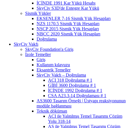
İÇİNDE 1991 Kar Yükü Hesabı
SkyCiv S3D'de Entegre Kar Yükü
Sismik Yükler
EKSENLER 7-16 Sismik Yük Hesapları
NZS 1170.5 Sismik Yük Hesapları
NSCP 2015 Sismik Yük Hesapları
NBCC 2020 Sismik Yük Hesapları
Doğrulama
SkyCiv Vakfı
SkyCiv Foundation'a Giriş
İzole Temeller
Giriş
Kullanım kılavuzu
Eksantrik Temeller
SkyCiv Vakfı – Doğrulama
ACI 318 Doğrulama # 1
GİBİ 3600 Doğrulama # 1
İÇİNDE 1992 Doğrulama # 1
CSA A23.3-14 Doğrulaması # 1
AS3600 Tasarım Örneği | Üstyapı reaksiyonunun
modüle bağlanması
Teknik döküman
ACI ile Yalıtılmış Temel Tasarımı Çözüm
Yolu 318-14
AS ile Yalıtılmış Temel Tasarımı Çözüm