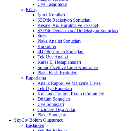
Üye Tasarımcısı
Rötuş
İşaret Kuralları
S3D'de Reaksiyon Sonuçları
Kesme, An, Burulma ve Eksenel
S3D'de Deplasman / Defleksiyon Sonuçları
Stres
Plaka Analizi Sonuçları
Burkulma
3D Oluşturucu Sonuçları
Tek Üye Analizi
Kafes El Hesaplamaları
Sonuç Özeti ve Limit Kontrolleri
Plaka Kesit Kesimleri
Raporlama
Analiz Raporu ve Malzeme Listesi
Tek Üye Raporları
Kullanıcı Tanımlı Ekran Görüntüleri
Düğüm Sonuçları
Üye Sonuçları
Çizimleri Dışa Aktar
Plaka Sonuçları
SkyCiv Bölüm Oluşturucu
Başlarken
Şekiller Ekleme