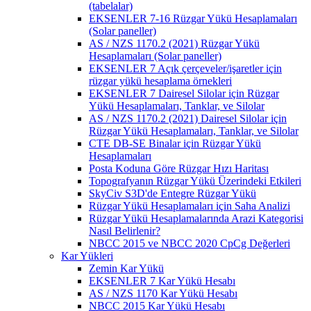
(tabelalar)
EKSENLER 7-16 Rüzgar Yükü Hesaplamaları
(Solar paneller)
AS / NZS 1170.2 (2021) Rüzgar Yükü
Hesaplamaları (Solar paneller)
EKSENLER 7 Açık çerçeveler/işaretler için
rüzgar yükü hesaplama örnekleri
EKSENLER 7 Dairesel Silolar için Rüzgar
Yükü Hesaplamaları, Tanklar, ve Silolar
AS / NZS 1170.2 (2021) Dairesel Silolar için
Rüzgar Yükü Hesaplamaları, Tanklar, ve Silolar
CTE DB-SE Binalar için Rüzgar Yükü
Hesaplamaları
Posta Koduna Göre Rüzgar Hızı Haritası
Topografyanın Rüzgar Yükü Üzerindeki Etkileri
SkyCiv S3D'de Entegre Rüzgar Yükü
Rüzgar Yükü Hesaplamaları için Saha Analizi
Rüzgar Yükü Hesaplamalarında Arazi Kategorisi
Nasıl Belirlenir?
NBCC 2015 ve NBCC 2020 CpCg Değerleri
Kar Yükleri
Zemin Kar Yükü
EKSENLER 7 Kar Yükü Hesabı
AS / NZS 1170 Kar Yükü Hesabı
NBCC 2015 Kar Yükü Hesabı