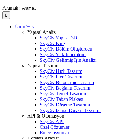
Aramak:
Ürün:% s
Yapısal Analiz
SkyCiv Yapısal 3D
SkyCiv Kiriş
SkyCiv Bölüm Oluşturucu
SkyCiv Yük Jeneratörü
SkyCiv Gelişmiş Işın Analizi
Yapısal Tasarım
SkyCiv Hızlı Tasarım
SkyCiv Üye Tasarımı
SkyCiv Betonarme Tasarım
SkyCiv Bağlantı Tasarımı
SkyCiv Temel Tasarımı
SkyCiv Taban Plakası
SkyCiv Döşeme Tasarımı
SkyCiv İstinat Duvarı Tasarımı
API & Otomasyon
SkyCiv API
Özel Çözümler
Entegrasyonlar
Ücretsiz Araçlar