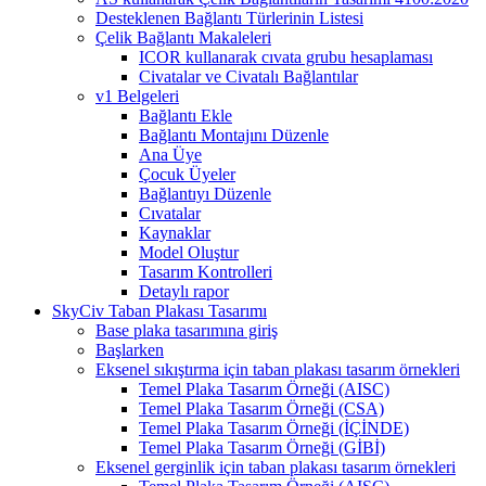
Desteklenen Bağlantı Türlerinin Listesi
Çelik Bağlantı Makaleleri
ICOR kullanarak cıvata grubu hesaplaması
Civatalar ve Civatalı Bağlantılar
v1 Belgeleri
Bağlantı Ekle
Bağlantı Montajını Düzenle
Ana Üye
Çocuk Üyeler
Bağlantıyı Düzenle
Cıvatalar
Kaynaklar
Model Oluştur
Tasarım Kontrolleri
Detaylı rapor
SkyCiv Taban Plakası Tasarımı
Base plaka tasarımına giriş
Başlarken
Eksenel sıkıştırma için taban plakası tasarım örnekleri
Temel Plaka Tasarım Örneği (AISC)
Temel Plaka Tasarım Örneği (CSA)
Temel Plaka Tasarım Örneği (İÇİNDE)
Temel Plaka Tasarım Örneği (GİBİ)
Eksenel gerginlik için taban plakası tasarım örnekleri