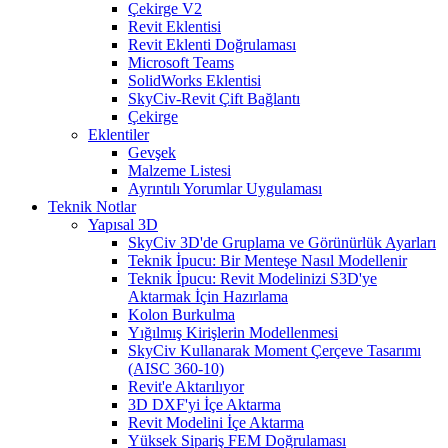
Çekirge V2
Revit Eklentisi
Revit Eklenti Doğrulaması
Microsoft Teams
SolidWorks Eklentisi
SkyCiv-Revit Çift Bağlantı
Çekirge
Eklentiler
Gevşek
Malzeme Listesi
Ayrıntılı Yorumlar Uygulaması
Teknik Notlar
Yapısal 3D
SkyCiv 3D'de Gruplama ve Görünürlük Ayarları
Teknik İpucu: Bir Menteşe Nasıl Modellenir
Teknik İpucu: Revit Modelinizi S3D'ye
Aktarmak İçin Hazırlama
Kolon Burkulma
Yığılmış Kirişlerin Modellenmesi
SkyCiv Kullanarak Moment Çerçeve Tasarımı
(AISC 360-10)
Revit'e Aktarılıyor
3D DXF'yi İçe Aktarma
Revit Modelini İçe Aktarma
Yüksek Sipariş FEM Doğrulaması