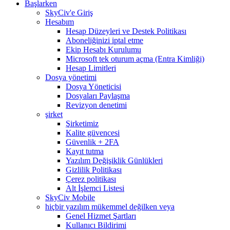
Başlarken
SkyCiv'e Giriş
Hesabım
Hesap Düzeyleri ve Destek Politikası
Aboneliğinizi iptal etme
Ekip Hesabı Kurulumu
Microsoft tek oturum açma (Entra Kimliği)
Hesap Limitleri
Dosya yönetimi
Dosya Yöneticisi
Dosyaları Paylaşma
Revizyon denetimi
şirket
Şirketimiz
Kalite güvencesi
Güvenlik + 2FA
Kayıt tutma
Yazılım Değişiklik Günlükleri
Gizlilik Politikası
Çerez politikası
Alt İşlemci Listesi
SkyCiv Mobile
hiçbir yazılım mükemmel değilken veya
Genel Hizmet Şartları
Kullanıcı Bildirimi