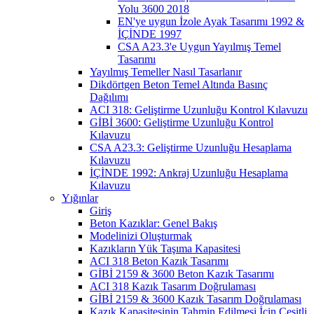
Yolu 3600 2018
EN'ye uygun İzole Ayak Tasarımı 1992 &
İÇİNDE 1997
CSA A23.3'e Uygun Yayılmış Temel
Tasarımı
Yayılmış Temeller Nasıl Tasarlanır
Dikdörtgen Beton Temel Altında Basınç
Dağılımı
ACI 318: Geliştirme Uzunluğu Kontrol Kılavuzu
GİBİ 3600: Geliştirme Uzunluğu Kontrol
Kılavuzu
CSA A23.3: Geliştirme Uzunluğu Hesaplama
Kılavuzu
İÇİNDE 1992: Ankraj Uzunluğu Hesaplama
Kılavuzu
Yığınlar
Giriş
Beton Kazıklar: Genel Bakış
Modelinizi Oluşturmak
Kazıkların Yük Taşıma Kapasitesi
ACI 318 Beton Kazık Tasarımı
GİBİ 2159 & 3600 Beton Kazık Tasarımı
ACI 318 Kazık Tasarım Doğrulaması
GİBİ 2159 & 3600 Kazık Tasarım Doğrulaması
Kazık Kapasitesinin Tahmin Edilmesi İçin Çeşitli