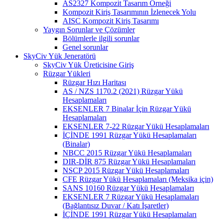
AS2327 Kompozit Tasarım Örneği
Kompozit Kiriş Tasarımının İzlenecek Yolu
AISC Kompozit Kiriş Tasarımı
Yaygın Sorunlar ve Çözümler
Bölümlerle ilgili sorunlar
Genel sorunlar
SkyCiv Yük Jeneratörü
SkyCiv Yük Üreticisine Giriş
Rüzgar Yükleri
Rüzgar Hızı Haritası
AS / NZS 1170.2 (2021) Rüzgar Yükü
Hesaplamaları
EKSENLER 7 Binalar İçin Rüzgar Yükü
Hesaplamaları
EKSENLER 7-22 Rüzgar Yükü Hesaplamaları
İÇİNDE 1991 Rüzgar Yükü Hesaplamaları
(Binalar)
NBCC 2015 Rüzgar Yükü Hesaplamaları
DIR-DİR 875 Rüzgar Yükü Hesaplamaları
NSCP 2015 Rüzgar Yükü Hesaplamaları
CFE Rüzgar Yükü Hesaplamaları (Meksika için)
SANS 10160 Rüzgar Yükü Hesaplamaları
EKSENLER 7 Rüzgar Yükü Hesaplamaları
(Bağlantısız Duvar / Katı İşaretler)
İÇİNDE 1991 Rüzgar Yükü Hesaplamaları