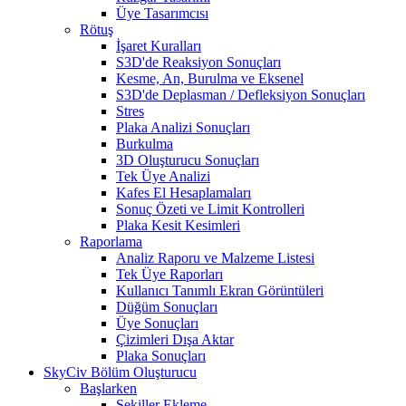
Üye Tasarımcısı
Rötuş
İşaret Kuralları
S3D'de Reaksiyon Sonuçları
Kesme, An, Burulma ve Eksenel
S3D'de Deplasman / Defleksiyon Sonuçları
Stres
Plaka Analizi Sonuçları
Burkulma
3D Oluşturucu Sonuçları
Tek Üye Analizi
Kafes El Hesaplamaları
Sonuç Özeti ve Limit Kontrolleri
Plaka Kesit Kesimleri
Raporlama
Analiz Raporu ve Malzeme Listesi
Tek Üye Raporları
Kullanıcı Tanımlı Ekran Görüntüleri
Düğüm Sonuçları
Üye Sonuçları
Çizimleri Dışa Aktar
Plaka Sonuçları
SkyCiv Bölüm Oluşturucu
Başlarken
Şekiller Ekleme