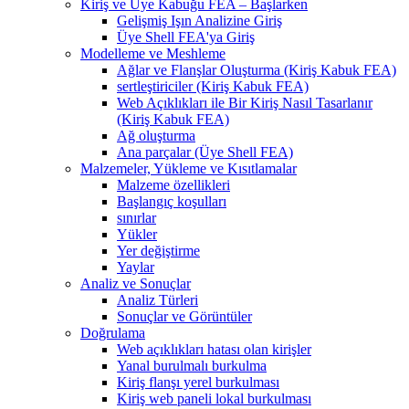
Kiriş ve Üye Kabuğu FEA – Başlarken
Gelişmiş Işın Analizine Giriş
Üye Shell FEA'ya Giriş
Modelleme ve Meshleme
Ağlar ve Flanşlar Oluşturma (Kiriş Kabuk FEA)
sertleştiriciler (Kiriş Kabuk FEA)
Web Açıklıkları ile Bir Kiriş Nasıl Tasarlanır
(Kiriş Kabuk FEA)
Ağ oluşturma
Ana parçalar (Üye Shell FEA)
Malzemeler, Yükleme ve Kısıtlamalar
Malzeme özellikleri
Başlangıç ​​koşulları
sınırlar
Yükler
Yer değiştirme
Yaylar
Analiz ve Sonuçlar
Analiz Türleri
Sonuçlar ve Görüntüler
Doğrulama
Web açıklıkları hatası olan kirişler
Yanal burulmalı burkulma
Kiriş flanşı yerel burkulması
Kiriş web paneli lokal burkulması