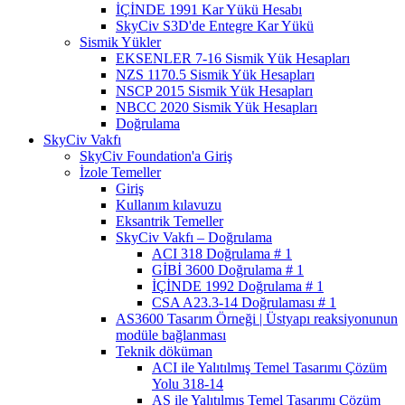
İÇİNDE 1991 Kar Yükü Hesabı
SkyCiv S3D'de Entegre Kar Yükü
Sismik Yükler
EKSENLER 7-16 Sismik Yük Hesapları
NZS 1170.5 Sismik Yük Hesapları
NSCP 2015 Sismik Yük Hesapları
NBCC 2020 Sismik Yük Hesapları
Doğrulama
SkyCiv Vakfı
SkyCiv Foundation'a Giriş
İzole Temeller
Giriş
Kullanım kılavuzu
Eksantrik Temeller
SkyCiv Vakfı – Doğrulama
ACI 318 Doğrulama # 1
GİBİ 3600 Doğrulama # 1
İÇİNDE 1992 Doğrulama # 1
CSA A23.3-14 Doğrulaması # 1
AS3600 Tasarım Örneği | Üstyapı reaksiyonunun
modüle bağlanması
Teknik döküman
ACI ile Yalıtılmış Temel Tasarımı Çözüm
Yolu 318-14
AS ile Yalıtılmış Temel Tasarımı Çözüm