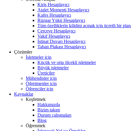
Kiriş Hesaplayıcı
Atalet Momenti Hesaplayıcı
Kafes Hesaplayıcı
Rüzgar Yükü Hesaplayıcı
Tüm özelliklerin kilidini açmak için ücretli bir pla
Çerçeve Hesaplayıcı
Vakıf Hesaplayıcı
İstinat Duvarı Hesaplayıcı
Taban Plakası Hesaplayıcı
Çözümler
İşletmeler için
Küçük ve orta ölçekli işletmeler
Büyük işletmeler
Üreticiler
Mühendisler için
Öğretmenler için
Öğrenciler için
Kaynaklar
Keşfetmek
Hakkımızda
Bizim takım
Durum çalışmaları
Blog
Öğrenmek
İzlenecek Yol ve Örnekler