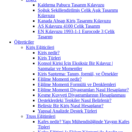
Kaldırma Pabucu Tasarım Kılavuzu
Soğuk Şekillendirilmiş Çelik Aşık Tasarımı
Kılavuzu
Kanada Ahşap Kiriş Tasarımı Kılavuzu
AS Kılavuzu 4100 Çelik Tasarım
EN Kılavuzu 1993-1-1 Eurocode 3 Çelik
Tasarım
Öğreticiler
Kiriş Eğiticileri
Kiriş nedir?
Kiriş Türleri
Konsol Kirişi İçin Eksiksiz Bir Kılavuz |
Sapmalar ve Momentler
Kiriş Saptırma: Tanım, formül, ve Örnekler
Eğilme Momenti nedir?
Eğilme Momenti Formülü ve Denklemleri
Eğilme Momenti Diyagramları Nasıl Hesaplanır?
Kesme Kuvveti Diyagramlarının Hesaplanması
Desteklerdeki Tepkiler Nasıl Belirlenir?
Belirsiz Bir Kiriş Nasıl Hesaplanır?
Yapısal Analizde Destek Türleri
Truss Eğitimleri
Kafes nedir? Yapı Mühendisliğinde Yaygın Kafes
Tipleri