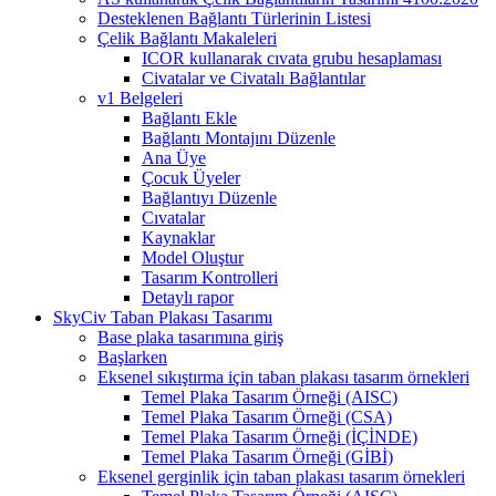
Desteklenen Bağlantı Türlerinin Listesi
Çelik Bağlantı Makaleleri
ICOR kullanarak cıvata grubu hesaplaması
Civatalar ve Civatalı Bağlantılar
v1 Belgeleri
Bağlantı Ekle
Bağlantı Montajını Düzenle
Ana Üye
Çocuk Üyeler
Bağlantıyı Düzenle
Cıvatalar
Kaynaklar
Model Oluştur
Tasarım Kontrolleri
Detaylı rapor
SkyCiv Taban Plakası Tasarımı
Base plaka tasarımına giriş
Başlarken
Eksenel sıkıştırma için taban plakası tasarım örnekleri
Temel Plaka Tasarım Örneği (AISC)
Temel Plaka Tasarım Örneği (CSA)
Temel Plaka Tasarım Örneği (İÇİNDE)
Temel Plaka Tasarım Örneği (GİBİ)
Eksenel gerginlik için taban plakası tasarım örnekleri