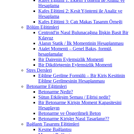
Kafes Eğitimi 1: Eklem Yöntemi ile Analiz ve
Hesaplama
Kafes Eğitimi 2: Kesit Yöntemi ile Analiz ve
Hesaplama
Kafes Eğitimi 3: Çatı Makas Tasarım Örneği
Bölüm Eğitimleri
Centroid'in Nasıl Bulunacağına İlişkin Basit Bir
Kılavuz
Alanın Statik / İlk Momentinin Hesaplanması
Atalet Momenti – Genel Bakış, formül,
hesaplamalar
Bir Dairenin Eylemsizlik Momenti
Bir Dikdörtgenin Eylemsizlik Momenti
Stres Dersleri
Eğilme Gerilme Formülü – Bir Kiriş Kesitinin
Eğilme Gerilmesinin Hesaplanması
Betonarme Eğitimleri
Betonarme Nedir?
Sütun Etkileşim Şeması / Eğrisi nedir?
Bir Betonarme Kirişin Moment Kapasitesini
Hesaplayın
Betonarme ve Öngerilmeli Beton
Betonarme Kirişler Nasıl Tasarlanır??
Bağlantı Tasarımı Eğitimleri
Kesme Bağlantısı