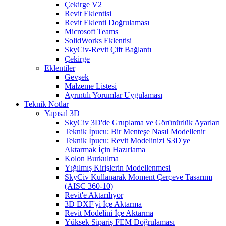
Çekirge V2
Revit Eklentisi
Revit Eklenti Doğrulaması
Microsoft Teams
SolidWorks Eklentisi
SkyCiv-Revit Çift Bağlantı
Çekirge
Eklentiler
Gevşek
Malzeme Listesi
Ayrıntılı Yorumlar Uygulaması
Teknik Notlar
Yapısal 3D
SkyCiv 3D'de Gruplama ve Görünürlük Ayarları
Teknik İpucu: Bir Menteşe Nasıl Modellenir
Teknik İpucu: Revit Modelinizi S3D'ye
Aktarmak İçin Hazırlama
Kolon Burkulma
Yığılmış Kirişlerin Modellenmesi
SkyCiv Kullanarak Moment Çerçeve Tasarımı
(AISC 360-10)
Revit'e Aktarılıyor
3D DXF'yi İçe Aktarma
Revit Modelini İçe Aktarma
Yüksek Sipariş FEM Doğrulaması