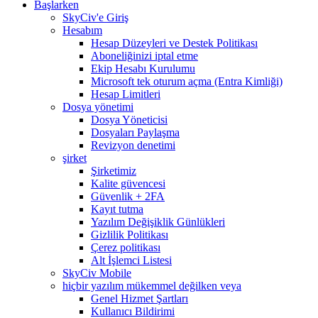
Başlarken
SkyCiv'e Giriş
Hesabım
Hesap Düzeyleri ve Destek Politikası
Aboneliğinizi iptal etme
Ekip Hesabı Kurulumu
Microsoft tek oturum açma (Entra Kimliği)
Hesap Limitleri
Dosya yönetimi
Dosya Yöneticisi
Dosyaları Paylaşma
Revizyon denetimi
şirket
Şirketimiz
Kalite güvencesi
Güvenlik + 2FA
Kayıt tutma
Yazılım Değişiklik Günlükleri
Gizlilik Politikası
Çerez politikası
Alt İşlemci Listesi
SkyCiv Mobile
hiçbir yazılım mükemmel değilken veya
Genel Hizmet Şartları
Kullanıcı Bildirimi