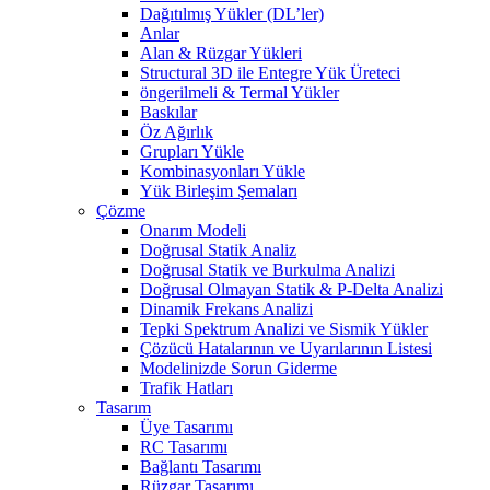
Dağıtılmış Yükler (DL’ler)
Anlar
Alan & Rüzgar Yükleri
Structural 3D ile Entegre Yük Üreteci
öngerilmeli & Termal Yükler
Baskılar
Öz Ağırlık
Grupları Yükle
Kombinasyonları Yükle
Yük Birleşim Şemaları
Çözme
Onarım Modeli
Doğrusal Statik Analiz
Doğrusal Statik ve Burkulma Analizi
Doğrusal Olmayan Statik & P-Delta Analizi
Dinamik Frekans Analizi
Tepki Spektrum Analizi ve Sismik Yükler
Çözücü Hatalarının ve Uyarılarının Listesi
Modelinizde Sorun Giderme
Trafik Hatları
Tasarım
Üye Tasarımı
RC Tasarımı
Bağlantı Tasarımı
Rüzgar Tasarımı