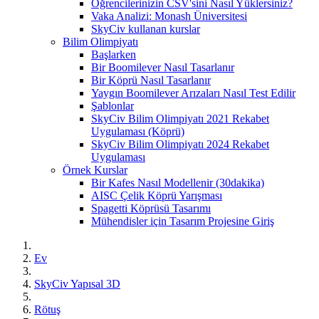
Öğrencilerinizin CSV'sini Nasıl Yüklersiniz?
Vaka Analizi: Monash Üniversitesi
SkyCiv kullanan kurslar
Bilim Olimpiyatı
Başlarken
Bir Boomilever Nasıl Tasarlanır
Bir Köprü Nasıl Tasarlanır
Yaygın Boomilever Arızaları Nasıl Test Edilir
Şablonlar
SkyCiv Bilim Olimpiyatı 2021 Rekabet
Uygulaması (Köprü)
SkyCiv Bilim Olimpiyatı 2024 Rekabet
Uygulaması
Örnek Kurslar
Bir Kafes Nasıl Modellenir (30dakika)
AISC Çelik Köprü Yarışması
Spagetti Köprüsü Tasarımı
Mühendisler için Tasarım Projesine Giriş
Ev
SkyCiv Yapısal 3D
Rötuş