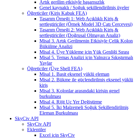
Artık gerilim etkisiyle başarısızlık
Genel kaynaklı / Soğuk şekillendirilmiş üyeler
Öğreticiler (Kiriş Kabuk FEA)
Tasarım Örneği 1: Web Açıklıklı Kiriş &
sertleştiriciler (Örnek Model 3D Çatı Çerçevesi)
Tasarım Örneği 2: Web Açıklıklı Kiriş &
sertleştiriciler (Doğrusal Olmayan Analiz)
Misal 3. Artık Gerilmenin Etkisiyle Çelik Kolon
Bükülme Analizi
Misal 4. Üye Yükleme için Yük Genliği Sırası
Misal 5. Temas Analizi için Yalnızca Sıkıştırmalı
Yaylar
Öğreticiler (Üye Shell FEA)
Misal 1. Basit eksenel yüklü eleman
Misal 2. Bükme ile güçlendirilmiş eksenel yüklü
kiriş
Misal 3. Kolonlar arasındaki kirişin genel
burkulması
Misal 4. Rijit Uç Yer Değiştirme
Misal 5. İki Malzemeli Soğuk Şekillendirilmiş
Eleman Burkulması
SkyCiv API
SkyCiv API
Eklentiler
Excel için SkyCiv