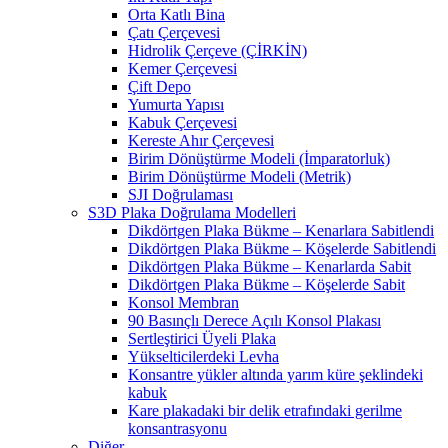
Orta Katlı Bina
Çatı Çerçevesi
Hidrolik Çerçeve (ÇİRKİN)
Kemer Çerçevesi
Çift Depo
Yumurta Yapısı
Kabuk Çerçevesi
Kereste Ahır Çerçevesi
Birim Dönüştürme Modeli (İmparatorluk)
Birim Dönüştürme Modeli (Metrik)
SJI Doğrulaması
S3D Plaka Doğrulama Modelleri
Dikdörtgen Plaka Bükme – Kenarlara Sabitlendi
Dikdörtgen Plaka Bükme – Köşelerde Sabitlendi
Dikdörtgen Plaka Bükme – Kenarlarda Sabit
Dikdörtgen Plaka Bükme – Köşelerde Sabit
Konsol Membran
90 Basınçlı Derece Açılı Konsol Plakası
Sertleştirici Üyeli Plaka
Yükselticilerdeki Levha
Konsantre yükler altında yarım küre şeklindeki
kabuk
Kare plakadaki bir delik etrafındaki gerilme
konsantrasyonu
Diğer