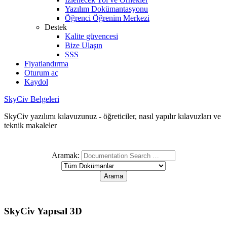
Yazılım Dokümantasyonu
Öğrenci Öğrenim Merkezi
Destek
Kalite güvencesi
Bize Ulaşın
SSS
Fiyatlandırma
Oturum aç
Kaydol
SkyCiv Belgeleri
SkyCiv yazılımı kılavuzunuz - öğreticiler, nasıl yapılır kılavuzları ve
teknik makaleler
Aramak:
SkyCiv Yapısal 3D