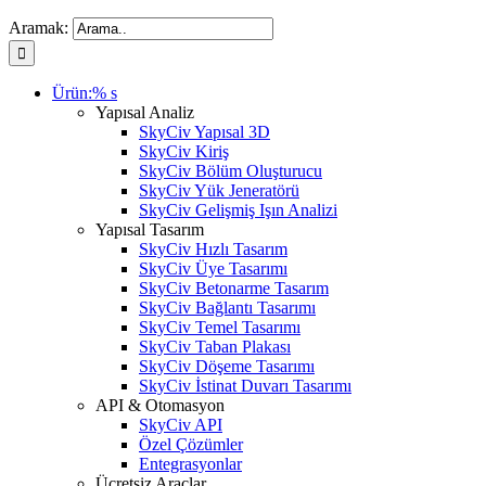
Aramak:
Ürün:% s
Yapısal Analiz
SkyCiv Yapısal 3D
SkyCiv Kiriş
SkyCiv Bölüm Oluşturucu
SkyCiv Yük Jeneratörü
SkyCiv Gelişmiş Işın Analizi
Yapısal Tasarım
SkyCiv Hızlı Tasarım
SkyCiv Üye Tasarımı
SkyCiv Betonarme Tasarım
SkyCiv Bağlantı Tasarımı
SkyCiv Temel Tasarımı
SkyCiv Taban Plakası
SkyCiv Döşeme Tasarımı
SkyCiv İstinat Duvarı Tasarımı
API & Otomasyon
SkyCiv API
Özel Çözümler
Entegrasyonlar
Ücretsiz Araçlar