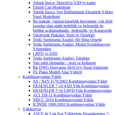
Teknik İpucu: SketchUp S3D'ye kadar
Eğimli Çatı Modelleme
Teknik İpucu: Sert Bağlantılarla Eksantrik Yükler
Nasıl Modellenir
Bu makale, yapısal kararlılık kavramını, çok ilgili
konular olan statik belirlilik ve belirsizlik ile
birlikte açıklamaktadır., belirsizlik, ve Kararsızlık
Ortotropik Plakalar: Teori ve Örnekler
Tepki Spektrumu Analizi: Bir Bina Örneği
Tepki Spektrumu Analizi: Modal Kombinasyon
Yöntemleri
LRFD vs ASD
Tepki Spektrumu Analizi: Tabaklar
Yarı sabit elemanlar – teori ve kullanım
Bir DWG Dosyasını SkyCiv'e Nasıl Aktarırım
FE Plaka Modeli Alan Yükleri
Kombinasyonları Yükle
AS / NZS 1170:2002 Kombinasyonları Yükle
EKSENLER 7-10 ASD Yük Kombinasyonları
EKSENLER 7-16 LRFD Yük Kombinasyonları
ACI 318-11 Kombinasyonları Yükle
NBCC 2010 Kombinasyonları Yükle
İÇİNDE 1990:2002 Kombinasyonları Yükle
Yükleniyor
ASCE ile Çatı Kar Yüklerinin Hesaplanması 7-