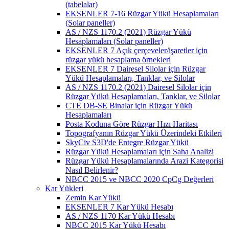
(tabelalar)
EKSENLER 7-16 Rüzgar Yükü Hesaplamaları
(Solar paneller)
AS / NZS 1170.2 (2021) Rüzgar Yükü
Hesaplamaları (Solar paneller)
EKSENLER 7 Açık çerçeveler/işaretler için
rüzgar yükü hesaplama örnekleri
EKSENLER 7 Dairesel Silolar için Rüzgar
Yükü Hesaplamaları, Tanklar, ve Silolar
AS / NZS 1170.2 (2021) Dairesel Silolar için
Rüzgar Yükü Hesaplamaları, Tanklar, ve Silolar
CTE DB-SE Binalar için Rüzgar Yükü
Hesaplamaları
Posta Koduna Göre Rüzgar Hızı Haritası
Topografyanın Rüzgar Yükü Üzerindeki Etkileri
SkyCiv S3D'de Entegre Rüzgar Yükü
Rüzgar Yükü Hesaplamaları için Saha Analizi
Rüzgar Yükü Hesaplamalarında Arazi Kategorisi
Nasıl Belirlenir?
NBCC 2015 ve NBCC 2020 CpCg Değerleri
Kar Yükleri
Zemin Kar Yükü
EKSENLER 7 Kar Yükü Hesabı
AS / NZS 1170 Kar Yükü Hesabı
NBCC 2015 Kar Yükü Hesabı