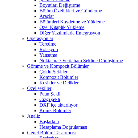
Boyutları Değiştirme
Bölüm Özellikleri ve Gönderme
Araçlar
Bölümleri Kaydetme ve Yükleme
Özel Kitaplık Yükleme
Diğer Yazılımlarla Entegrasyon
Operasyonlar
Tercüme
Rotasyon
Yansıtma
Noktalara / Veritabanı Şekline Dönüştürme
Gömme ve Kompozit Bölümler
Çoklu Şekiller
Kompozit Bölümler
Kesikler ve Delikler
Özel şekiller
Puan Şekli
Çizgi şekli
DXF içe aktarılıyor
Konik Bölümler
Analiz
Başlarken
Hesaplama Doğrulaması
Genel Bölüm Tasarımcısı