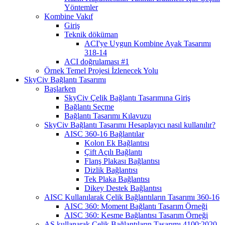
Yöntemler
Kombine Vakıf
Giriş
Teknik döküman
ACI'ye Uygun Kombine Ayak Tasarımı
318-14
ACI doğrulaması #1
Örnek Temel Projesi İzlenecek Yolu
SkyCiv Bağlantı Tasarımı
Başlarken
SkyCiv Çelik Bağlantı Tasarımına Giriş
Bağlantı Seçme
Bağlantı Tasarımı Kılavuzu
SkyCiv Bağlantı Tasarımı Hesaplayıcı nasıl kullanılır?
AISC 360-16 Bağlantılar
Kolon Ek Bağlantısı
Çift Açılı Bağlantı
Flanş Plakası Bağlantısı
Dizlik Bağlantısı
Tek Plaka Bağlantısı
Dikey Destek Bağlantısı
AISC Kullanılarak Çelik Bağlantıların Tasarımı 360-16
AISC 360: Moment Bağlantı Tasarım Örneği
AISC 360: Kesme Bağlantısı Tasarım Örneği
AS kullanarak Çelik Bağlantıların Tasarımı 4100:2020