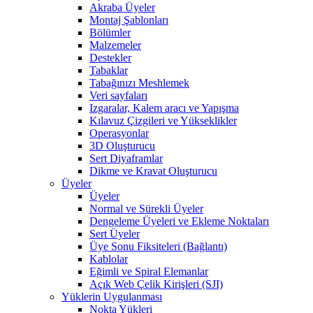
Akraba Üyeler
Montaj Şablonları
Bölümler
Malzemeler
Destekler
Tabaklar
Tabağınızı Meshlemek
Veri sayfaları
Izgaralar, Kalem aracı ve Yapışma
Kılavuz Çizgileri ve Yükseklikler
Operasyonlar
3D Oluşturucu
Sert Diyaframlar
Dikme ve Kravat Oluşturucu
Üyeler
Üyeler
Normal ve Sürekli Üyeler
Dengeleme Üyeleri ve Ekleme Noktaları
Sert Üyeler
Üye Sonu Fiksiteleri (Bağlantı)
Kablolar
Eğimli ve Spiral Elemanlar
Açık Web Çelik Kirişleri (SJI)
Yüklerin Uygulanması
Nokta Yükleri