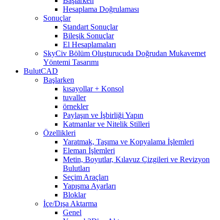
Başlarken
Hesaplama Doğrulaması
Sonuçlar
Standart Sonuçlar
Bileşik Sonuçlar
El Hesaplamaları
SkyCiv Bölüm Oluşturucuda Doğrudan Mukavemet
Yöntemi Tasarımı
BulutCAD
Başlarken
kısayollar + Konsol
tuvaller
örnekler
Paylaşın ve İşbirliği Yapın
Katmanlar ve Nitelik Stilleri
Özellikleri
Yaratmak, Taşıma ve Kopyalama İşlemleri
Eleman İşlemleri
Metin, Boyutlar, Kılavuz Çizgileri ve Revizyon
Bulutları
Seçim Araçları
Yapışma Ayarları
Bloklar
İçe/Dışa Aktarma
Genel