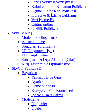
Servis Seviyesi Sözleşmesi
Kabul edilebilir Kullanım Politikası
Üçüncü Taraf Kod Politikası
Kurabiye & İzleme Bildirimi
Veri İşleme Ek
Eğitim şartları
Gizlilik Politikası
SkyCiv Kiriş
Modelinizi Oluşturmak
Bölüm Ekleme
Sonuçları Yorumlama
3D Oluşturucu (Işın)
El Hesaplamaları
Sonuçlarınızı Dışa Aktarma (Çıktı)
Kiriş Tasarımı ve Optimizasyonu
SkyCiv Yapısal 3D
Başlarken
Yapısal 3D'ye Giriş
Ayarlar
Demo Videosu
Klavye ve Fare Kontrolleri
İçe ve Dışa Aktarma
Modelleme
Düğümler
Üyeler