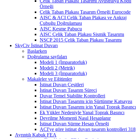
Çelik Taban Plakası Tasarımı Avustralya Kodu
Örneği
Çelik Taban Plakası Tasarım Örneği Eurocode
AISC & ACI Çelik Taban Plakası ve Ankraj
Çubuğu Doğrulaması
AISC Kesme Pabucu
AISC Çelik Taban Plakası Sismik Tasarımı
NSCP 2015 Çelik Taban Plakası Tasarımı
SkyCiv İstinat Duvarı
Başlarken
Doğrulama sayfaları
Modeli 1 (İmparatorluk)
Modeli 2 (Metrik)
Modeli 3 (İmparatorluk)
Makaleler ve Eğitimler
İstinat Duvarı Çeşitleri
İstinat Duvarı Tasarım Süreci
Duvar Temel Stabilite Kontrolleri
İstinat Duvarı Tasarımı için Sürtünme Katsayısı
İstinat Duvarı Tasarımı için Yanal Toprak Basıncı
Ek Yükler Nedeniyle Yanal Toprak Basıncı
Devrilme Momenti Nasıl Hesaplanır
İstinat Duvarı Sürme Hesap Örneği
ACI'ye göre istinat duvarı tasarım kontrolleri 318
Ayrıntılı Kabuk FEA