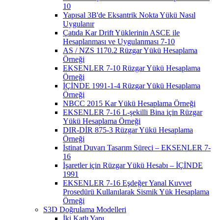
10
Yapısal 3B'de Eksantrik Nokta Yükü Nasıl
Uygulanır
Çatıda Kar Drift Yüklerinin ASCE ile
Hesaplanması ve Uygulanması 7-10
AS / NZS 1170.2 Rüzgar Yükü Hesaplama
Örneği
EKSENLER 7-10 Rüzgar Yükü Hesaplama
Örneği
İÇİNDE 1991-1-4 Rüzgar Yükü Hesaplama
Örneği
NBCC 2015 Kar Yükü Hesaplama Örneği
EKSENLER 7-16 L-şekilli Bina için Rüzgar
Yükü Hesaplama Örneği
DIR-DİR 875-3 Rüzgar Yükü Hesaplama
Örneği
İstinat Duvarı Tasarım Süreci – EKSENLER 7-
16
İşaretler için Rüzgar Yükü Hesabı – İÇİNDE
1991
EKSENLER 7-16 Eşdeğer Yanal Kuvvet
Prosedürü Kullanılarak Sismik Yük Hesaplama
Örneği
S3D Doğrulama Modelleri
İki Katlı Yapı