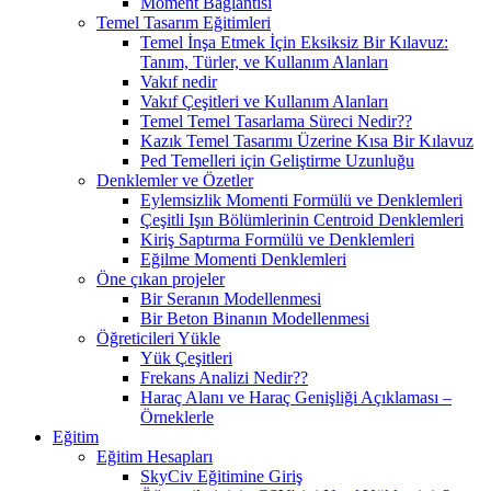
Moment Bağlantısı
Temel Tasarım Eğitimleri
Temel İnşa Etmek İçin Eksiksiz Bir Kılavuz:
Tanım, Türler, ve Kullanım Alanları
Vakıf nedir
Vakıf Çeşitleri ve Kullanım Alanları
Temel Temel Tasarlama Süreci Nedir??
Kazık Temel Tasarımı Üzerine Kısa Bir Kılavuz
Ped Temelleri için Geliştirme Uzunluğu
Denklemler ve Özetler
Eylemsizlik Momenti Formülü ve Denklemleri
Çeşitli Işın Bölümlerinin Centroid Denklemleri
Kiriş Saptırma Formülü ve Denklemleri
Eğilme Momenti Denklemleri
Öne çıkan projeler
Bir Seranın Modellenmesi
Bir Beton Binanın Modellenmesi
Öğreticileri Yükle
Yük Çeşitleri
Frekans Analizi Nedir??
Haraç Alanı ve Haraç Genişliği Açıklaması –
Örneklerle
Eğitim
Eğitim Hesapları
SkyCiv Eğitimine Giriş