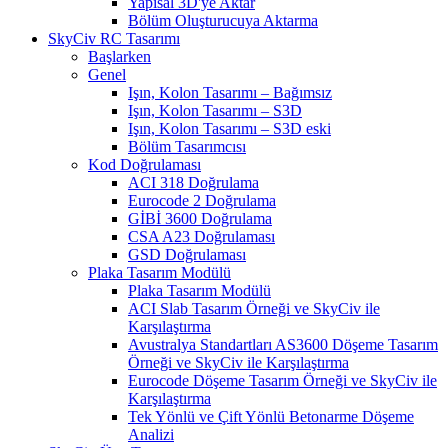
Yapısal 3D'ye Aktar
Bölüm Oluşturucuya Aktarma
SkyCiv RC Tasarımı
Başlarken
Genel
Işın, Kolon Tasarımı – Bağımsız
Işın, Kolon Tasarımı – S3D
Işın, Kolon Tasarımı – S3D eski
Bölüm Tasarımcısı
Kod Doğrulaması
ACI 318 Doğrulama
Eurocode 2 Doğrulama
GİBİ 3600 Doğrulama
CSA A23 Doğrulaması
GSD Doğrulaması
Plaka Tasarım Modülü
Plaka Tasarım Modülü
ACI Slab Tasarım Örneği ve SkyCiv ile
Karşılaştırma
Avustralya Standartları AS3600 Döşeme Tasarım
Örneği ve SkyCiv ile Karşılaştırma
Eurocode Döşeme Tasarım Örneği ve SkyCiv ile
Karşılaştırma
Tek Yönlü ve Çift Yönlü Betonarme Döşeme
Analizi