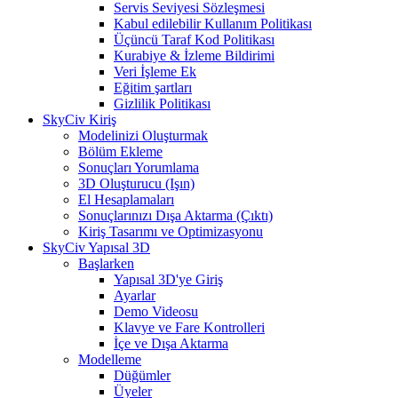
Servis Seviyesi Sözleşmesi
Kabul edilebilir Kullanım Politikası
Üçüncü Taraf Kod Politikası
Kurabiye & İzleme Bildirimi
Veri İşleme Ek
Eğitim şartları
Gizlilik Politikası
SkyCiv Kiriş
Modelinizi Oluşturmak
Bölüm Ekleme
Sonuçları Yorumlama
3D Oluşturucu (Işın)
El Hesaplamaları
Sonuçlarınızı Dışa Aktarma (Çıktı)
Kiriş Tasarımı ve Optimizasyonu
SkyCiv Yapısal 3D
Başlarken
Yapısal 3D'ye Giriş
Ayarlar
Demo Videosu
Klavye ve Fare Kontrolleri
İçe ve Dışa Aktarma
Modelleme
Düğümler
Üyeler