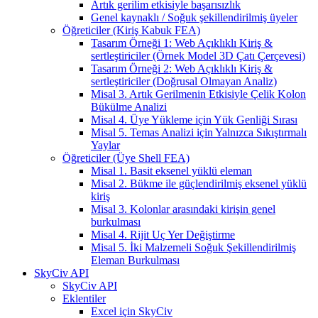
Artık gerilim etkisiyle başarısızlık
Genel kaynaklı / Soğuk şekillendirilmiş üyeler
Öğreticiler (Kiriş Kabuk FEA)
Tasarım Örneği 1: Web Açıklıklı Kiriş &
sertleştiriciler (Örnek Model 3D Çatı Çerçevesi)
Tasarım Örneği 2: Web Açıklıklı Kiriş &
sertleştiriciler (Doğrusal Olmayan Analiz)
Misal 3. Artık Gerilmenin Etkisiyle Çelik Kolon
Bükülme Analizi
Misal 4. Üye Yükleme için Yük Genliği Sırası
Misal 5. Temas Analizi için Yalnızca Sıkıştırmalı
Yaylar
Öğreticiler (Üye Shell FEA)
Misal 1. Basit eksenel yüklü eleman
Misal 2. Bükme ile güçlendirilmiş eksenel yüklü
kiriş
Misal 3. Kolonlar arasındaki kirişin genel
burkulması
Misal 4. Rijit Uç Yer Değiştirme
Misal 5. İki Malzemeli Soğuk Şekillendirilmiş
Eleman Burkulması
SkyCiv API
SkyCiv API
Eklentiler
Excel için SkyCiv