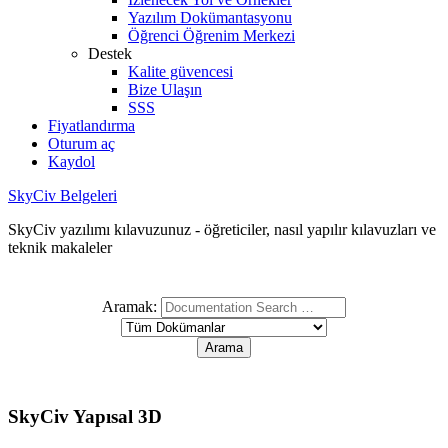
Yazılım Dokümantasyonu
Öğrenci Öğrenim Merkezi
Destek
Kalite güvencesi
Bize Ulaşın
SSS
Fiyatlandırma
Oturum aç
Kaydol
SkyCiv Belgeleri
SkyCiv yazılımı kılavuzunuz - öğreticiler, nasıl yapılır kılavuzları ve
teknik makaleler
Aramak:
SkyCiv Yapısal 3D