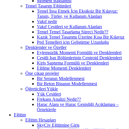
Moment Bağlantısı
Temel Tasarım Eğitimleri
Temel İnşa Etmek İçin Eksiksiz Bir Kılavuz:
Tanım, Türler, ve Kullanım Alanları
Vakıf nedir
Vakıf Çeşitleri ve Kullanım Alanları
Temel Temel Tasarlama Süreci Nedir??
Kazık Temel Tasarımı Üzerine Kısa Bir Kılavuz
Ped Temelleri için Geliştirme Uzunluğu
Denklemler ve Özetler
Eylemsizlik Momenti Formülü ve Denklemleri
Çeşitli Işın Bölümlerinin Centroid Denklemleri
Kiriş Saptırma Formülü ve Denklemleri
Eğilme Momenti Denklemleri
Öne çıkan projeler
Bir Seranın Modellenmesi
Bir Beton Binanın Modellenmesi
Öğreticileri Yükle
Yük Çeşitleri
Frekans Analizi Nedir??
Haraç Alanı ve Haraç Genişliği Açıklaması –
Örneklerle
Eğitim
Eğitim Hesapları
SkyCiv Eğitimine Giriş