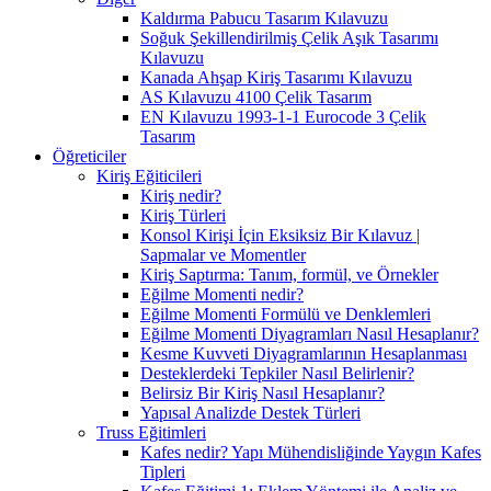
Kaldırma Pabucu Tasarım Kılavuzu
Soğuk Şekillendirilmiş Çelik Aşık Tasarımı
Kılavuzu
Kanada Ahşap Kiriş Tasarımı Kılavuzu
AS Kılavuzu 4100 Çelik Tasarım
EN Kılavuzu 1993-1-1 Eurocode 3 Çelik
Tasarım
Öğreticiler
Kiriş Eğiticileri
Kiriş nedir?
Kiriş Türleri
Konsol Kirişi İçin Eksiksiz Bir Kılavuz |
Sapmalar ve Momentler
Kiriş Saptırma: Tanım, formül, ve Örnekler
Eğilme Momenti nedir?
Eğilme Momenti Formülü ve Denklemleri
Eğilme Momenti Diyagramları Nasıl Hesaplanır?
Kesme Kuvveti Diyagramlarının Hesaplanması
Desteklerdeki Tepkiler Nasıl Belirlenir?
Belirsiz Bir Kiriş Nasıl Hesaplanır?
Yapısal Analizde Destek Türleri
Truss Eğitimleri
Kafes nedir? Yapı Mühendisliğinde Yaygın Kafes
Tipleri