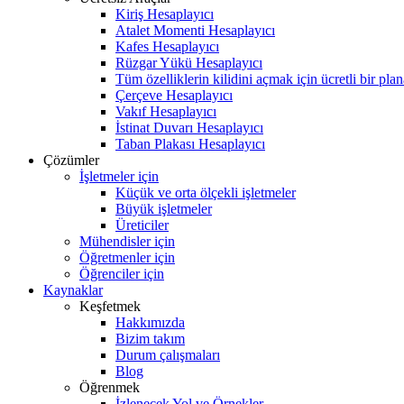
Kiriş Hesaplayıcı
Atalet Momenti Hesaplayıcı
Kafes Hesaplayıcı
Rüzgar Yükü Hesaplayıcı
Tüm özelliklerin kilidini açmak için ücretli bir pla
Çerçeve Hesaplayıcı
Vakıf Hesaplayıcı
İstinat Duvarı Hesaplayıcı
Taban Plakası Hesaplayıcı
Çözümler
İşletmeler için
Küçük ve orta ölçekli işletmeler
Büyük işletmeler
Üreticiler
Mühendisler için
Öğretmenler için
Öğrenciler için
Kaynaklar
Keşfetmek
Hakkımızda
Bizim takım
Durum çalışmaları
Blog
Öğrenmek
İzlenecek Yol ve Örnekler