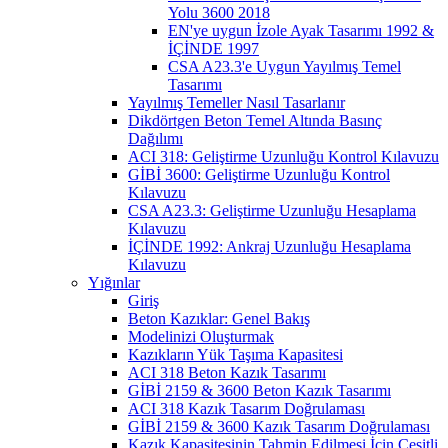
Yolu 3600 2018
EN'ye uygun İzole Ayak Tasarımı 1992 &
İÇİNDE 1997
CSA A23.3'e Uygun Yayılmış Temel
Tasarımı
Yayılmış Temeller Nasıl Tasarlanır
Dikdörtgen Beton Temel Altında Basınç
Dağılımı
ACI 318: Geliştirme Uzunluğu Kontrol Kılavuzu
GİBİ 3600: Geliştirme Uzunluğu Kontrol
Kılavuzu
CSA A23.3: Geliştirme Uzunluğu Hesaplama
Kılavuzu
İÇİNDE 1992: Ankraj Uzunluğu Hesaplama
Kılavuzu
Yığınlar
Giriş
Beton Kazıklar: Genel Bakış
Modelinizi Oluşturmak
Kazıkların Yük Taşıma Kapasitesi
ACI 318 Beton Kazık Tasarımı
GİBİ 2159 & 3600 Beton Kazık Tasarımı
ACI 318 Kazık Tasarım Doğrulaması
GİBİ 2159 & 3600 Kazık Tasarım Doğrulaması
Kazık Kapasitesinin Tahmin Edilmesi İçin Çeşitli