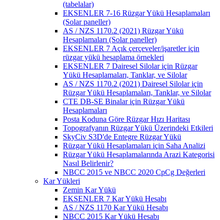
(tabelalar)
EKSENLER 7-16 Rüzgar Yükü Hesaplamaları
(Solar paneller)
AS / NZS 1170.2 (2021) Rüzgar Yükü
Hesaplamaları (Solar paneller)
EKSENLER 7 Açık çerçeveler/işaretler için
rüzgar yükü hesaplama örnekleri
EKSENLER 7 Dairesel Silolar için Rüzgar
Yükü Hesaplamaları, Tanklar, ve Silolar
AS / NZS 1170.2 (2021) Dairesel Silolar için
Rüzgar Yükü Hesaplamaları, Tanklar, ve Silolar
CTE DB-SE Binalar için Rüzgar Yükü
Hesaplamaları
Posta Koduna Göre Rüzgar Hızı Haritası
Topografyanın Rüzgar Yükü Üzerindeki Etkileri
SkyCiv S3D'de Entegre Rüzgar Yükü
Rüzgar Yükü Hesaplamaları için Saha Analizi
Rüzgar Yükü Hesaplamalarında Arazi Kategorisi
Nasıl Belirlenir?
NBCC 2015 ve NBCC 2020 CpCg Değerleri
Kar Yükleri
Zemin Kar Yükü
EKSENLER 7 Kar Yükü Hesabı
AS / NZS 1170 Kar Yükü Hesabı
NBCC 2015 Kar Yükü Hesabı