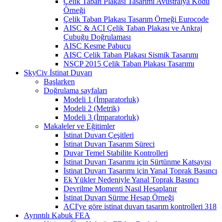
Çelik Taban Plakası Tasarımı Avustralya Kodu
Örneği
Çelik Taban Plakası Tasarım Örneği Eurocode
AISC & ACI Çelik Taban Plakası ve Ankraj
Çubuğu Doğrulaması
AISC Kesme Pabucu
AISC Çelik Taban Plakası Sismik Tasarımı
NSCP 2015 Çelik Taban Plakası Tasarımı
SkyCiv İstinat Duvarı
Başlarken
Doğrulama sayfaları
Modeli 1 (İmparatorluk)
Modeli 2 (Metrik)
Modeli 3 (İmparatorluk)
Makaleler ve Eğitimler
İstinat Duvarı Çeşitleri
İstinat Duvarı Tasarım Süreci
Duvar Temel Stabilite Kontrolleri
İstinat Duvarı Tasarımı için Sürtünme Katsayısı
İstinat Duvarı Tasarımı için Yanal Toprak Basıncı
Ek Yükler Nedeniyle Yanal Toprak Basıncı
Devrilme Momenti Nasıl Hesaplanır
İstinat Duvarı Sürme Hesap Örneği
ACI'ye göre istinat duvarı tasarım kontrolleri 318
Ayrıntılı Kabuk FEA