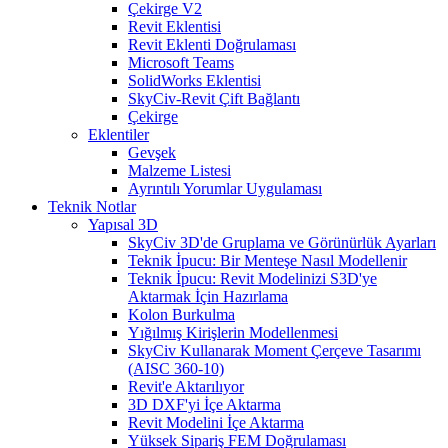
Çekirge V2
Revit Eklentisi
Revit Eklenti Doğrulaması
Microsoft Teams
SolidWorks Eklentisi
SkyCiv-Revit Çift Bağlantı
Çekirge
Eklentiler
Gevşek
Malzeme Listesi
Ayrıntılı Yorumlar Uygulaması
Teknik Notlar
Yapısal 3D
SkyCiv 3D'de Gruplama ve Görünürlük Ayarları
Teknik İpucu: Bir Menteşe Nasıl Modellenir
Teknik İpucu: Revit Modelinizi S3D'ye
Aktarmak İçin Hazırlama
Kolon Burkulma
Yığılmış Kirişlerin Modellenmesi
SkyCiv Kullanarak Moment Çerçeve Tasarımı
(AISC 360-10)
Revit'e Aktarılıyor
3D DXF'yi İçe Aktarma
Revit Modelini İçe Aktarma
Yüksek Sipariş FEM Doğrulaması