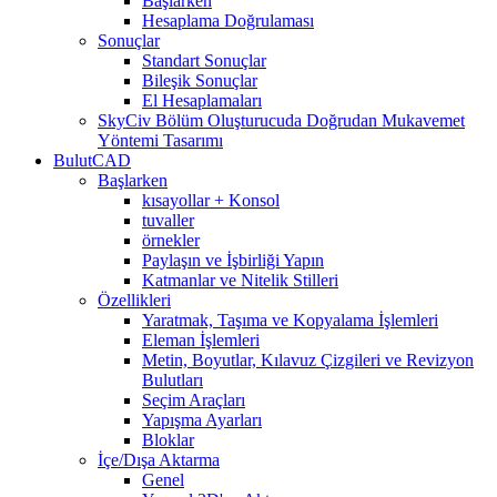
Başlarken
Hesaplama Doğrulaması
Sonuçlar
Standart Sonuçlar
Bileşik Sonuçlar
El Hesaplamaları
SkyCiv Bölüm Oluşturucuda Doğrudan Mukavemet
Yöntemi Tasarımı
BulutCAD
Başlarken
kısayollar + Konsol
tuvaller
örnekler
Paylaşın ve İşbirliği Yapın
Katmanlar ve Nitelik Stilleri
Özellikleri
Yaratmak, Taşıma ve Kopyalama İşlemleri
Eleman İşlemleri
Metin, Boyutlar, Kılavuz Çizgileri ve Revizyon
Bulutları
Seçim Araçları
Yapışma Ayarları
Bloklar
İçe/Dışa Aktarma
Genel