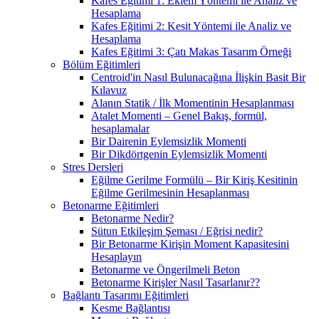
Kafes Eğitimi 1: Eklem Yöntemi ile Analiz ve
Hesaplama
Kafes Eğitimi 2: Kesit Yöntemi ile Analiz ve
Hesaplama
Kafes Eğitimi 3: Çatı Makas Tasarım Örneği
Bölüm Eğitimleri
Centroid'in Nasıl Bulunacağına İlişkin Basit Bir
Kılavuz
Alanın Statik / İlk Momentinin Hesaplanması
Atalet Momenti – Genel Bakış, formül,
hesaplamalar
Bir Dairenin Eylemsizlik Momenti
Bir Dikdörtgenin Eylemsizlik Momenti
Stres Dersleri
Eğilme Gerilme Formülü – Bir Kiriş Kesitinin
Eğilme Gerilmesinin Hesaplanması
Betonarme Eğitimleri
Betonarme Nedir?
Sütun Etkileşim Şeması / Eğrisi nedir?
Bir Betonarme Kirişin Moment Kapasitesini
Hesaplayın
Betonarme ve Öngerilmeli Beton
Betonarme Kirişler Nasıl Tasarlanır??
Bağlantı Tasarımı Eğitimleri
Kesme Bağlantısı