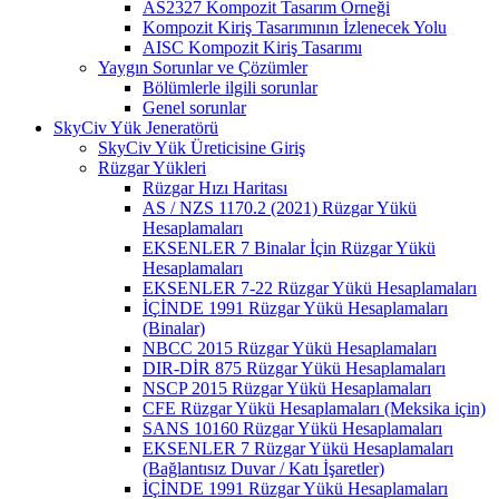
AS2327 Kompozit Tasarım Örneği
Kompozit Kiriş Tasarımının İzlenecek Yolu
AISC Kompozit Kiriş Tasarımı
Yaygın Sorunlar ve Çözümler
Bölümlerle ilgili sorunlar
Genel sorunlar
SkyCiv Yük Jeneratörü
SkyCiv Yük Üreticisine Giriş
Rüzgar Yükleri
Rüzgar Hızı Haritası
AS / NZS 1170.2 (2021) Rüzgar Yükü
Hesaplamaları
EKSENLER 7 Binalar İçin Rüzgar Yükü
Hesaplamaları
EKSENLER 7-22 Rüzgar Yükü Hesaplamaları
İÇİNDE 1991 Rüzgar Yükü Hesaplamaları
(Binalar)
NBCC 2015 Rüzgar Yükü Hesaplamaları
DIR-DİR 875 Rüzgar Yükü Hesaplamaları
NSCP 2015 Rüzgar Yükü Hesaplamaları
CFE Rüzgar Yükü Hesaplamaları (Meksika için)
SANS 10160 Rüzgar Yükü Hesaplamaları
EKSENLER 7 Rüzgar Yükü Hesaplamaları
(Bağlantısız Duvar / Katı İşaretler)
İÇİNDE 1991 Rüzgar Yükü Hesaplamaları