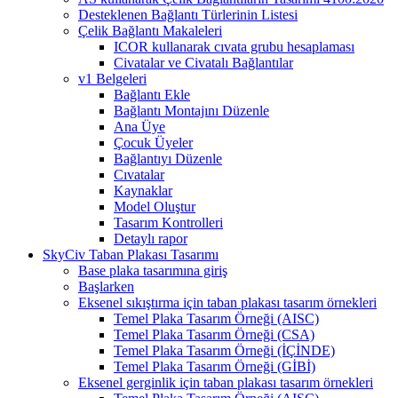
Desteklenen Bağlantı Türlerinin Listesi
Çelik Bağlantı Makaleleri
ICOR kullanarak cıvata grubu hesaplaması
Civatalar ve Civatalı Bağlantılar
v1 Belgeleri
Bağlantı Ekle
Bağlantı Montajını Düzenle
Ana Üye
Çocuk Üyeler
Bağlantıyı Düzenle
Cıvatalar
Kaynaklar
Model Oluştur
Tasarım Kontrolleri
Detaylı rapor
SkyCiv Taban Plakası Tasarımı
Base plaka tasarımına giriş
Başlarken
Eksenel sıkıştırma için taban plakası tasarım örnekleri
Temel Plaka Tasarım Örneği (AISC)
Temel Plaka Tasarım Örneği (CSA)
Temel Plaka Tasarım Örneği (İÇİNDE)
Temel Plaka Tasarım Örneği (GİBİ)
Eksenel gerginlik için taban plakası tasarım örnekleri