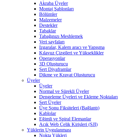
Akraba Üyeler
Montaj Şablonları
Bölümler
Malzemeler
Destekler
Tabaklar
Tabağınızı Meshlemek
Veri sayfaları
Izgaralar, Kalem aracı ve Yapışma
Kılavuz Çizgileri ve Yükseklikler
Operasyonlar
3D Oluşturucu
Sert Diyaframlar
Dikme ve Kravat Oluşturucu
Üyeler
Üyeler
Normal ve Sürekli Üyeler
Dengeleme Üyeleri ve Ekleme Noktaları
Sert Üyeler
Üye Sonu Fiksiteleri (Bağlantı)
Kablolar
Eğimli ve Spiral Elemanlar
Açık Web Çelik Kirişleri (SJI)
Yüklerin Uygulanması
Nokta Yükleri