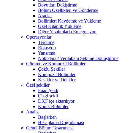
Boyutları Değiştirme
Bölüm Özellikleri ve Gönderme
Araçlar
Bölümleri Kaydetme ve Yükleme
Özel Kitaplık Yükleme
Diğer Yazılımlarla Entegrasyon
Operasyonlar
Tercüme
Rotasyon
Yansıtma
Noktalara / Veritabanı Şekline Dönüştürme
Gömme ve Kompozit Bölümler
Çoklu Şekiller
Kompozit Bölümler
Kesikler ve Delikler
Özel şekiller
Puan Şekli
Çizgi şekli
DXF içe aktarılıyor
Konik Bölümler
Analiz
Başlarken
Hesaplama Doğrulaması
Genel Bölüm Tasarımcısı