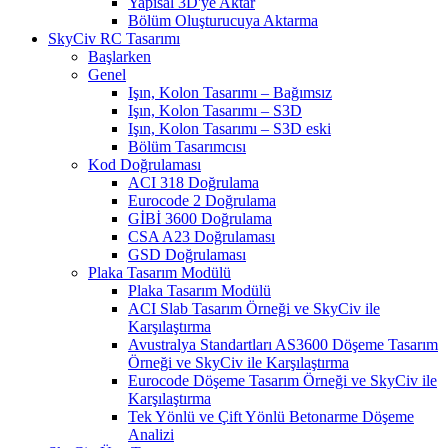
Yapısal 3D'ye Aktar
Bölüm Oluşturucuya Aktarma
SkyCiv RC Tasarımı
Başlarken
Genel
Işın, Kolon Tasarımı – Bağımsız
Işın, Kolon Tasarımı – S3D
Işın, Kolon Tasarımı – S3D eski
Bölüm Tasarımcısı
Kod Doğrulaması
ACI 318 Doğrulama
Eurocode 2 Doğrulama
GİBİ 3600 Doğrulama
CSA A23 Doğrulaması
GSD Doğrulaması
Plaka Tasarım Modülü
Plaka Tasarım Modülü
ACI Slab Tasarım Örneği ve SkyCiv ile
Karşılaştırma
Avustralya Standartları AS3600 Döşeme Tasarım
Örneği ve SkyCiv ile Karşılaştırma
Eurocode Döşeme Tasarım Örneği ve SkyCiv ile
Karşılaştırma
Tek Yönlü ve Çift Yönlü Betonarme Döşeme
Analizi