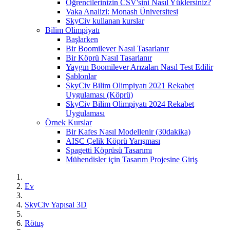
Öğrencilerinizin CSV'sini Nasıl Yüklersiniz?
Vaka Analizi: Monash Üniversitesi
SkyCiv kullanan kurslar
Bilim Olimpiyatı
Başlarken
Bir Boomilever Nasıl Tasarlanır
Bir Köprü Nasıl Tasarlanır
Yaygın Boomilever Arızaları Nasıl Test Edilir
Şablonlar
SkyCiv Bilim Olimpiyatı 2021 Rekabet
Uygulaması (Köprü)
SkyCiv Bilim Olimpiyatı 2024 Rekabet
Uygulaması
Örnek Kurslar
Bir Kafes Nasıl Modellenir (30dakika)
AISC Çelik Köprü Yarışması
Spagetti Köprüsü Tasarımı
Mühendisler için Tasarım Projesine Giriş
Ev
SkyCiv Yapısal 3D
Rötuş