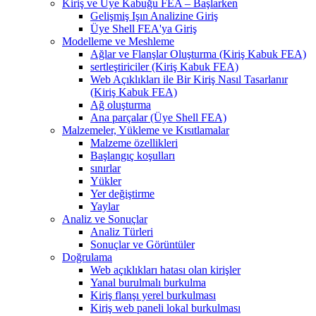
Kiriş ve Üye Kabuğu FEA – Başlarken
Gelişmiş Işın Analizine Giriş
Üye Shell FEA'ya Giriş
Modelleme ve Meshleme
Ağlar ve Flanşlar Oluşturma (Kiriş Kabuk FEA)
sertleştiriciler (Kiriş Kabuk FEA)
Web Açıklıkları ile Bir Kiriş Nasıl Tasarlanır
(Kiriş Kabuk FEA)
Ağ oluşturma
Ana parçalar (Üye Shell FEA)
Malzemeler, Yükleme ve Kısıtlamalar
Malzeme özellikleri
Başlangıç ​​koşulları
sınırlar
Yükler
Yer değiştirme
Yaylar
Analiz ve Sonuçlar
Analiz Türleri
Sonuçlar ve Görüntüler
Doğrulama
Web açıklıkları hatası olan kirişler
Yanal burulmalı burkulma
Kiriş flanşı yerel burkulması
Kiriş web paneli lokal burkulması