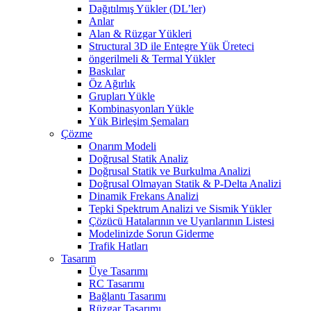
Dağıtılmış Yükler (DL’ler)
Anlar
Alan & Rüzgar Yükleri
Structural 3D ile Entegre Yük Üreteci
öngerilmeli & Termal Yükler
Baskılar
Öz Ağırlık
Grupları Yükle
Kombinasyonları Yükle
Yük Birleşim Şemaları
Çözme
Onarım Modeli
Doğrusal Statik Analiz
Doğrusal Statik ve Burkulma Analizi
Doğrusal Olmayan Statik & P-Delta Analizi
Dinamik Frekans Analizi
Tepki Spektrum Analizi ve Sismik Yükler
Çözücü Hatalarının ve Uyarılarının Listesi
Modelinizde Sorun Giderme
Trafik Hatları
Tasarım
Üye Tasarımı
RC Tasarımı
Bağlantı Tasarımı
Rüzgar Tasarımı