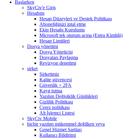
Başlarken
SkyCiv'e Giriş
Hesabım
Hesap Düzeyleri ve Destek Politikası
Aboneliğinizi iptal etme
Ekip Hesabı Kurulumu
Microsoft tek oturum açma (Entra Kimliği)
Hesap Limitleri
Dosya yönetimi
Dosya Yöneticisi
Dosyaları Paylaşma
Revizyon denetimi
şirket
Şirketimiz
Kalite güvencesi
Güvenlik + 2FA
Kayıt tutma
Yazılım Değişiklik Günlükleri
Gizlilik Politikası
Çerez politikası
Alt İşlemci Listesi
SkyCiv Mobile
hiçbir yazılım mükemmel değilken veya
Genel Hizmet Şartları
Kullanıcı Bildirimi