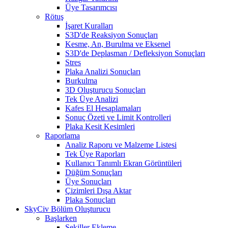
Üye Tasarımcısı
Rötuş
İşaret Kuralları
S3D'de Reaksiyon Sonuçları
Kesme, An, Burulma ve Eksenel
S3D'de Deplasman / Defleksiyon Sonuçları
Stres
Plaka Analizi Sonuçları
Burkulma
3D Oluşturucu Sonuçları
Tek Üye Analizi
Kafes El Hesaplamaları
Sonuç Özeti ve Limit Kontrolleri
Plaka Kesit Kesimleri
Raporlama
Analiz Raporu ve Malzeme Listesi
Tek Üye Raporları
Kullanıcı Tanımlı Ekran Görüntüleri
Düğüm Sonuçları
Üye Sonuçları
Çizimleri Dışa Aktar
Plaka Sonuçları
SkyCiv Bölüm Oluşturucu
Başlarken
Şekiller Ekleme