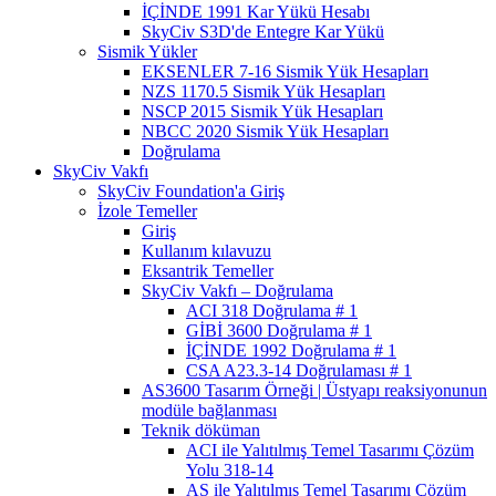
İÇİNDE 1991 Kar Yükü Hesabı
SkyCiv S3D'de Entegre Kar Yükü
Sismik Yükler
EKSENLER 7-16 Sismik Yük Hesapları
NZS 1170.5 Sismik Yük Hesapları
NSCP 2015 Sismik Yük Hesapları
NBCC 2020 Sismik Yük Hesapları
Doğrulama
SkyCiv Vakfı
SkyCiv Foundation'a Giriş
İzole Temeller
Giriş
Kullanım kılavuzu
Eksantrik Temeller
SkyCiv Vakfı – Doğrulama
ACI 318 Doğrulama # 1
GİBİ 3600 Doğrulama # 1
İÇİNDE 1992 Doğrulama # 1
CSA A23.3-14 Doğrulaması # 1
AS3600 Tasarım Örneği | Üstyapı reaksiyonunun
modüle bağlanması
Teknik döküman
ACI ile Yalıtılmış Temel Tasarımı Çözüm
Yolu 318-14
AS ile Yalıtılmış Temel Tasarımı Çözüm