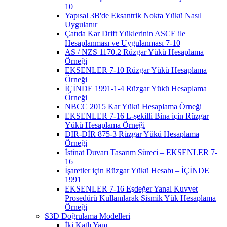
10
Yapısal 3B'de Eksantrik Nokta Yükü Nasıl
Uygulanır
Çatıda Kar Drift Yüklerinin ASCE ile
Hesaplanması ve Uygulanması 7-10
AS / NZS 1170.2 Rüzgar Yükü Hesaplama
Örneği
EKSENLER 7-10 Rüzgar Yükü Hesaplama
Örneği
İÇİNDE 1991-1-4 Rüzgar Yükü Hesaplama
Örneği
NBCC 2015 Kar Yükü Hesaplama Örneği
EKSENLER 7-16 L-şekilli Bina için Rüzgar
Yükü Hesaplama Örneği
DIR-DİR 875-3 Rüzgar Yükü Hesaplama
Örneği
İstinat Duvarı Tasarım Süreci – EKSENLER 7-
16
İşaretler için Rüzgar Yükü Hesabı – İÇİNDE
1991
EKSENLER 7-16 Eşdeğer Yanal Kuvvet
Prosedürü Kullanılarak Sismik Yük Hesaplama
Örneği
S3D Doğrulama Modelleri
İki Katlı Yapı