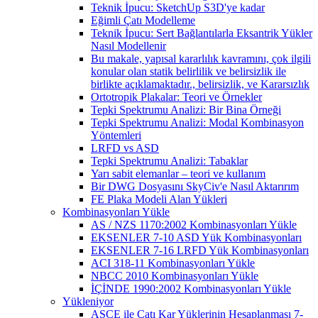
Teknik İpucu: SketchUp S3D'ye kadar
Eğimli Çatı Modelleme
Teknik İpucu: Sert Bağlantılarla Eksantrik Yükler
Nasıl Modellenir
Bu makale, yapısal kararlılık kavramını, çok ilgili
konular olan statik belirlilik ve belirsizlik ile
birlikte açıklamaktadır., belirsizlik, ve Kararsızlık
Ortotropik Plakalar: Teori ve Örnekler
Tepki Spektrumu Analizi: Bir Bina Örneği
Tepki Spektrumu Analizi: Modal Kombinasyon
Yöntemleri
LRFD vs ASD
Tepki Spektrumu Analizi: Tabaklar
Yarı sabit elemanlar – teori ve kullanım
Bir DWG Dosyasını SkyCiv'e Nasıl Aktarırım
FE Plaka Modeli Alan Yükleri
Kombinasyonları Yükle
AS / NZS 1170:2002 Kombinasyonları Yükle
EKSENLER 7-10 ASD Yük Kombinasyonları
EKSENLER 7-16 LRFD Yük Kombinasyonları
ACI 318-11 Kombinasyonları Yükle
NBCC 2010 Kombinasyonları Yükle
İÇİNDE 1990:2002 Kombinasyonları Yükle
Yükleniyor
ASCE ile Çatı Kar Yüklerinin Hesaplanması 7-