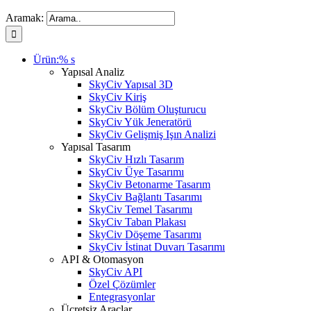
Aramak:
Ürün:% s
Yapısal Analiz
SkyCiv Yapısal 3D
SkyCiv Kiriş
SkyCiv Bölüm Oluşturucu
SkyCiv Yük Jeneratörü
SkyCiv Gelişmiş Işın Analizi
Yapısal Tasarım
SkyCiv Hızlı Tasarım
SkyCiv Üye Tasarımı
SkyCiv Betonarme Tasarım
SkyCiv Bağlantı Tasarımı
SkyCiv Temel Tasarımı
SkyCiv Taban Plakası
SkyCiv Döşeme Tasarımı
SkyCiv İstinat Duvarı Tasarımı
API & Otomasyon
SkyCiv API
Özel Çözümler
Entegrasyonlar
Ücretsiz Araçlar