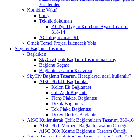
Yöntemler
Kombine Vakıf
Giriş
Teknik döküman
ACI'ye Uygun Kombine Ayak Tasarımı
318-14
ACI doğrulaması #1
Örnek Temel Projesi İzlenecek Yolu
SkyCiv Bağlantı Tasarımı
Başlarken
SkyCiv Çelik Bağlantı Tasarımına Giriş
Bağlantı Seçme
Bağlantı Tasarımı Kılavuzu
SkyCiv Bağlantı Tasarımı Hesaplayıcı nasıl kullanılır?
AISC 360-16 Bağlantılar
Kolon Ek Bağlantısı
Çift Açılı Bağlantı
Flanş Plakası Bağlantısı
Dizlik Bağlantısı
Tek Plaka Bağlantısı
Dikey Destek Bağlantısı
AISC Kullanılarak Çelik Bağlantıların Tasarımı 360-16
AISC 360: Moment Bağlantı Tasarım Örneği
AISC 360: Kesme Bağlantısı Tasarım Örneği
AS kullanarak Çelik Bağlantıların Tasarımı 4100:2020