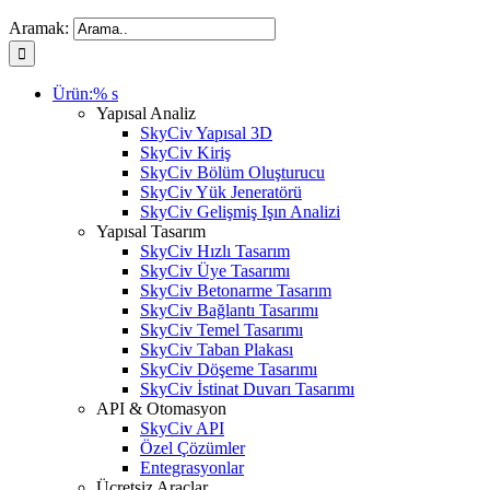
Aramak:
Ürün:% s
Yapısal Analiz
SkyCiv Yapısal 3D
SkyCiv Kiriş
SkyCiv Bölüm Oluşturucu
SkyCiv Yük Jeneratörü
SkyCiv Gelişmiş Işın Analizi
Yapısal Tasarım
SkyCiv Hızlı Tasarım
SkyCiv Üye Tasarımı
SkyCiv Betonarme Tasarım
SkyCiv Bağlantı Tasarımı
SkyCiv Temel Tasarımı
SkyCiv Taban Plakası
SkyCiv Döşeme Tasarımı
SkyCiv İstinat Duvarı Tasarımı
API & Otomasyon
SkyCiv API
Özel Çözümler
Entegrasyonlar
Ücretsiz Araçlar