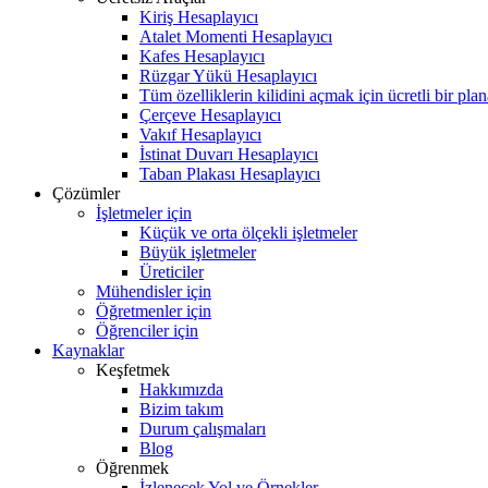
Kiriş Hesaplayıcı
Atalet Momenti Hesaplayıcı
Kafes Hesaplayıcı
Rüzgar Yükü Hesaplayıcı
Tüm özelliklerin kilidini açmak için ücretli bir pla
Çerçeve Hesaplayıcı
Vakıf Hesaplayıcı
İstinat Duvarı Hesaplayıcı
Taban Plakası Hesaplayıcı
Çözümler
İşletmeler için
Küçük ve orta ölçekli işletmeler
Büyük işletmeler
Üreticiler
Mühendisler için
Öğretmenler için
Öğrenciler için
Kaynaklar
Keşfetmek
Hakkımızda
Bizim takım
Durum çalışmaları
Blog
Öğrenmek
İzlenecek Yol ve Örnekler