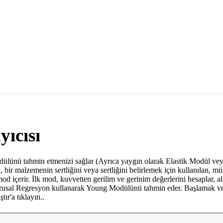
ıcısı
ünü tahmin etmenizi sağlar (Ayrıca yaygın olarak Elastik Modül vey
ir malzemenin sertliğini veya sertliğini belirlemek için kullanılan, mühe
çerir. İlk mod, kuvvetten gerilim ve gerinim değerlerini hesaplar, alan
ğrusal Regresyon kullanarak Young Modülünü tahmin eder. Başlamak v
tır'a tıklayın..