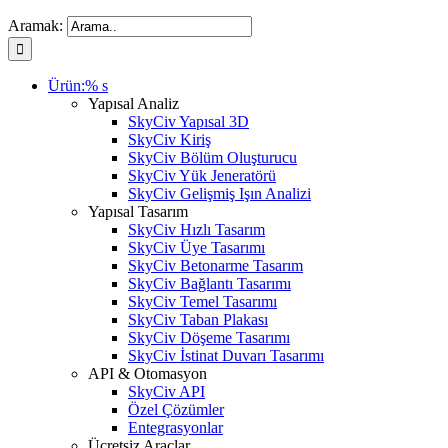
Aramak:
Ürün:% s
Yapısal Analiz
SkyCiv Yapısal 3D
SkyCiv Kiriş
SkyCiv Bölüm Oluşturucu
SkyCiv Yük Jeneratörü
SkyCiv Gelişmiş Işın Analizi
Yapısal Tasarım
SkyCiv Hızlı Tasarım
SkyCiv Üye Tasarımı
SkyCiv Betonarme Tasarım
SkyCiv Bağlantı Tasarımı
SkyCiv Temel Tasarımı
SkyCiv Taban Plakası
SkyCiv Döşeme Tasarımı
SkyCiv İstinat Duvarı Tasarımı
API & Otomasyon
SkyCiv API
Özel Çözümler
Entegrasyonlar
Ücretsiz Araçlar