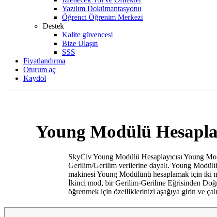
Yazılım Dokümantasyonu
Öğrenci Öğrenim Merkezi
Destek
Kalite güvencesi
Bize Ulaşın
SSS
Fiyatlandırma
Oturum aç
Kaydol
Young Modülü Hesaplay
SkyCiv Young Modülü Hesaplayıcısı Young Modül
Gerilim/Gerilim verilerine dayalı. Young Modülü, b
makinesi Young Modülünü hesaplamak için iki mod i
İkinci mod, bir Gerilim-Gerilme Eğrisinden Do
öğrenmek için özelliklerinizi aşağıya girin ve çalış