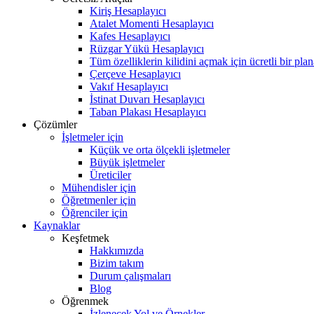
Kiriş Hesaplayıcı
Atalet Momenti Hesaplayıcı
Kafes Hesaplayıcı
Rüzgar Yükü Hesaplayıcı
Tüm özelliklerin kilidini açmak için ücretli bir pla
Çerçeve Hesaplayıcı
Vakıf Hesaplayıcı
İstinat Duvarı Hesaplayıcı
Taban Plakası Hesaplayıcı
Çözümler
İşletmeler için
Küçük ve orta ölçekli işletmeler
Büyük işletmeler
Üreticiler
Mühendisler için
Öğretmenler için
Öğrenciler için
Kaynaklar
Keşfetmek
Hakkımızda
Bizim takım
Durum çalışmaları
Blog
Öğrenmek
İzlenecek Yol ve Örnekler