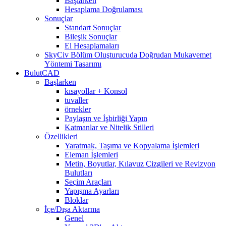
Başlarken
Hesaplama Doğrulaması
Sonuçlar
Standart Sonuçlar
Bileşik Sonuçlar
El Hesaplamaları
SkyCiv Bölüm Oluşturucuda Doğrudan Mukavemet
Yöntemi Tasarımı
BulutCAD
Başlarken
kısayollar + Konsol
tuvaller
örnekler
Paylaşın ve İşbirliği Yapın
Katmanlar ve Nitelik Stilleri
Özellikleri
Yaratmak, Taşıma ve Kopyalama İşlemleri
Eleman İşlemleri
Metin, Boyutlar, Kılavuz Çizgileri ve Revizyon
Bulutları
Seçim Araçları
Yapışma Ayarları
Bloklar
İçe/Dışa Aktarma
Genel