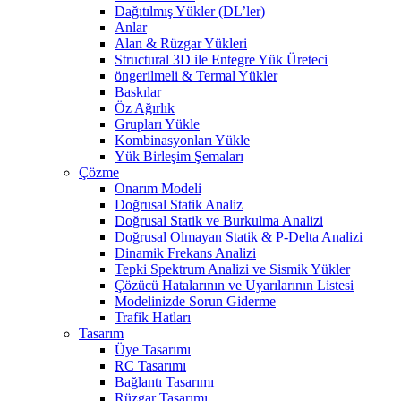
Dağıtılmış Yükler (DL’ler)
Anlar
Alan & Rüzgar Yükleri
Structural 3D ile Entegre Yük Üreteci
öngerilmeli & Termal Yükler
Baskılar
Öz Ağırlık
Grupları Yükle
Kombinasyonları Yükle
Yük Birleşim Şemaları
Çözme
Onarım Modeli
Doğrusal Statik Analiz
Doğrusal Statik ve Burkulma Analizi
Doğrusal Olmayan Statik & P-Delta Analizi
Dinamik Frekans Analizi
Tepki Spektrum Analizi ve Sismik Yükler
Çözücü Hatalarının ve Uyarılarının Listesi
Modelinizde Sorun Giderme
Trafik Hatları
Tasarım
Üye Tasarımı
RC Tasarımı
Bağlantı Tasarımı
Rüzgar Tasarımı