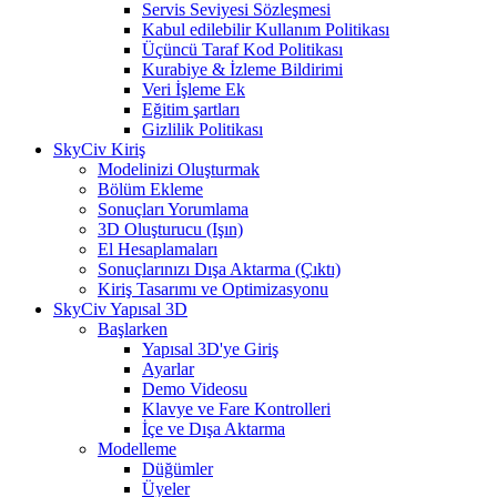
Servis Seviyesi Sözleşmesi
Kabul edilebilir Kullanım Politikası
Üçüncü Taraf Kod Politikası
Kurabiye & İzleme Bildirimi
Veri İşleme Ek
Eğitim şartları
Gizlilik Politikası
SkyCiv Kiriş
Modelinizi Oluşturmak
Bölüm Ekleme
Sonuçları Yorumlama
3D Oluşturucu (Işın)
El Hesaplamaları
Sonuçlarınızı Dışa Aktarma (Çıktı)
Kiriş Tasarımı ve Optimizasyonu
SkyCiv Yapısal 3D
Başlarken
Yapısal 3D'ye Giriş
Ayarlar
Demo Videosu
Klavye ve Fare Kontrolleri
İçe ve Dışa Aktarma
Modelleme
Düğümler
Üyeler