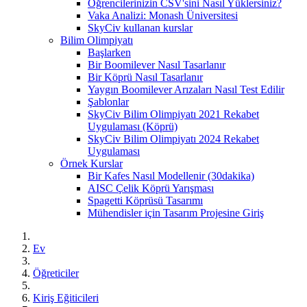
Öğrencilerinizin CSV'sini Nasıl Yüklersiniz?
Vaka Analizi: Monash Üniversitesi
SkyCiv kullanan kurslar
Bilim Olimpiyatı
Başlarken
Bir Boomilever Nasıl Tasarlanır
Bir Köprü Nasıl Tasarlanır
Yaygın Boomilever Arızaları Nasıl Test Edilir
Şablonlar
SkyCiv Bilim Olimpiyatı 2021 Rekabet
Uygulaması (Köprü)
SkyCiv Bilim Olimpiyatı 2024 Rekabet
Uygulaması
Örnek Kurslar
Bir Kafes Nasıl Modellenir (30dakika)
AISC Çelik Köprü Yarışması
Spagetti Köprüsü Tasarımı
Mühendisler için Tasarım Projesine Giriş
Ev
Öğreticiler
Kiriş Eğiticileri