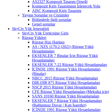
AS2327 Kompozit Tasarım Örneği
Kompozit Kiriş Tasarımının İzlenecek Yolu
AISC Kompozit Kiriş Tasarımı
Yaygın Sorunlar ve Çözümler
Bölümlerle ilgili sorunlar
Genel sorunlar
SkyCiv Yük Jeneratörü
SkyCiv Yük Üreticisine Giriş
Rüzgar Yükleri
Rüzgar Hızı Haritası
AS / NZS 1170.2 (2021) Rüzgar Yükü
Hesaplamaları
EKSENLER 7 Binalar İçin Rüzgar Yükü
Hesaplamaları
EKSENLER 7-22 Rüzgar Yükü Hesaplamaları
İÇİNDE 1991 Rüzgar Yükü Hesaplamaları
(Binalar)
NBCC 2015 Rüzgar Yükü Hesaplamaları
DIR-DİR 875 Rüzgar Yükü Hesaplamaları
NSCP 2015 Rüzgar Yükü Hesaplamaları
CFE Rüzgar Yükü Hesaplamaları (Meksika için)
SANS 10160 Rüzgar Yükü Hesaplamaları
EKSENLER 7 Rüzgar Yükü Hesaplamaları
(Bağlantısız Duvar / Katı İşaretler)
İÇİNDE 1991 Rüzgar Yükü Hesaplamaları