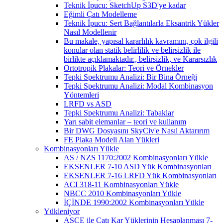
Teknik İpucu: SketchUp S3D'ye kadar
Eğimli Çatı Modelleme
Teknik İpucu: Sert Bağlantılarla Eksantrik Yükler
Nasıl Modellenir
Bu makale, yapısal kararlılık kavramını, çok ilgili
konular olan statik belirlilik ve belirsizlik ile
birlikte açıklamaktadır., belirsizlik, ve Kararsızlık
Ortotropik Plakalar: Teori ve Örnekler
Tepki Spektrumu Analizi: Bir Bina Örneği
Tepki Spektrumu Analizi: Modal Kombinasyon
Yöntemleri
LRFD vs ASD
Tepki Spektrumu Analizi: Tabaklar
Yarı sabit elemanlar – teori ve kullanım
Bir DWG Dosyasını SkyCiv'e Nasıl Aktarırım
FE Plaka Modeli Alan Yükleri
Kombinasyonları Yükle
AS / NZS 1170:2002 Kombinasyonları Yükle
EKSENLER 7-10 ASD Yük Kombinasyonları
EKSENLER 7-16 LRFD Yük Kombinasyonları
ACI 318-11 Kombinasyonları Yükle
NBCC 2010 Kombinasyonları Yükle
İÇİNDE 1990:2002 Kombinasyonları Yükle
Yükleniyor
ASCE ile Çatı Kar Yüklerinin Hesaplanması 7-