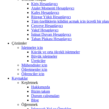
Kiriş Hesaplayıcı
Atalet Momenti Hesaplayıcı
Kafes Hesaplayıcı
Rüzgar Yükü Hesaplayıcı
Tüm özelliklerin kilidini açmak için ücretli bir pla
Çerçeve Hesaplayıcı
Vakıf Hesaplayıcı
İstinat Duvarı Hesaplayıcı
Taban Plakası Hesaplayıcı
Çözümler
İşletmeler için
Küçük ve orta ölçekli işletmeler
Büyük işletmeler
Üreticiler
Mühendisler için
Öğretmenler için
Öğrenciler için
Kaynaklar
Keşfetmek
Hakkımızda
Bizim takım
Durum çalışmaları
Blog
Öğrenmek
İzlenecek Yol ve Örnekler