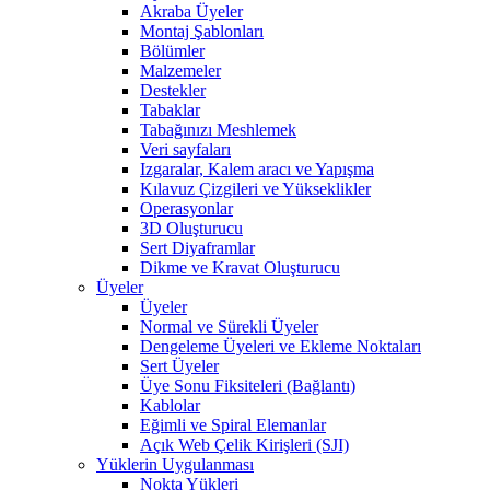
Akraba Üyeler
Montaj Şablonları
Bölümler
Malzemeler
Destekler
Tabaklar
Tabağınızı Meshlemek
Veri sayfaları
Izgaralar, Kalem aracı ve Yapışma
Kılavuz Çizgileri ve Yükseklikler
Operasyonlar
3D Oluşturucu
Sert Diyaframlar
Dikme ve Kravat Oluşturucu
Üyeler
Üyeler
Normal ve Sürekli Üyeler
Dengeleme Üyeleri ve Ekleme Noktaları
Sert Üyeler
Üye Sonu Fiksiteleri (Bağlantı)
Kablolar
Eğimli ve Spiral Elemanlar
Açık Web Çelik Kirişleri (SJI)
Yüklerin Uygulanması
Nokta Yükleri