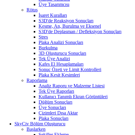
Üye Tasarımcısı
Rötuş
İşaret Kuralları
S3D'de Reaksiyon Sonuçları
Kesme, An, Burulma ve Eksenel
S3D'de Deplasman / Defleksiyon Sonuçları
Stres
Plaka Analizi Sonuçları
Burkulma
3D Oluşturucu Sonuçları
Tek Üye Analizi
Kafes El Hesaplamaları
Sonuç Özeti ve Limit Kontrolleri
Plaka Kesit Kesimleri
Raporlama
Analiz Raporu ve Malzeme Listesi
Tek Üye Raporları
Kullanıcı Tanımlı Ekran Görüntüleri
Düğüm Sonuçları
Üye Sonuçları
Çizimleri Dışa Aktar
Plaka Sonuçları
SkyCiv Bölüm Oluşturucu
Başlarken
Şekiller Ekleme