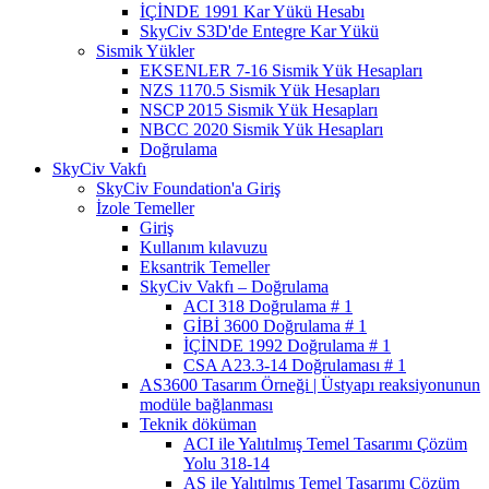
İÇİNDE 1991 Kar Yükü Hesabı
SkyCiv S3D'de Entegre Kar Yükü
Sismik Yükler
EKSENLER 7-16 Sismik Yük Hesapları
NZS 1170.5 Sismik Yük Hesapları
NSCP 2015 Sismik Yük Hesapları
NBCC 2020 Sismik Yük Hesapları
Doğrulama
SkyCiv Vakfı
SkyCiv Foundation'a Giriş
İzole Temeller
Giriş
Kullanım kılavuzu
Eksantrik Temeller
SkyCiv Vakfı – Doğrulama
ACI 318 Doğrulama # 1
GİBİ 3600 Doğrulama # 1
İÇİNDE 1992 Doğrulama # 1
CSA A23.3-14 Doğrulaması # 1
AS3600 Tasarım Örneği | Üstyapı reaksiyonunun
modüle bağlanması
Teknik döküman
ACI ile Yalıtılmış Temel Tasarımı Çözüm
Yolu 318-14
AS ile Yalıtılmış Temel Tasarımı Çözüm