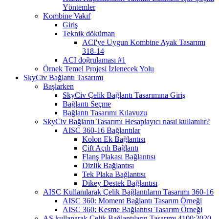
Yöntemler
Kombine Vakıf
Giriş
Teknik döküman
ACI'ye Uygun Kombine Ayak Tasarımı
318-14
ACI doğrulaması #1
Örnek Temel Projesi İzlenecek Yolu
SkyCiv Bağlantı Tasarımı
Başlarken
SkyCiv Çelik Bağlantı Tasarımına Giriş
Bağlantı Seçme
Bağlantı Tasarımı Kılavuzu
SkyCiv Bağlantı Tasarımı Hesaplayıcı nasıl kullanılır?
AISC 360-16 Bağlantılar
Kolon Ek Bağlantısı
Çift Açılı Bağlantı
Flanş Plakası Bağlantısı
Dizlik Bağlantısı
Tek Plaka Bağlantısı
Dikey Destek Bağlantısı
AISC Kullanılarak Çelik Bağlantıların Tasarımı 360-16
AISC 360: Moment Bağlantı Tasarım Örneği
AISC 360: Kesme Bağlantısı Tasarım Örneği
AS kullanarak Çelik Bağlantıların Tasarımı 4100:2020