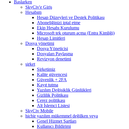
Başlarken
SkyCiv'e Giriş
Hesabım
Hesap Düzeyleri ve Destek Politikası
Aboneliğinizi iptal etme
Ekip Hesabı Kurulumu
Microsoft tek oturum açma (Entra Kimliği)
Hesap Limitleri
Dosya yönetimi
Dosya Yöneticisi
Dosyaları Paylaşma
Revizyon denetimi
şirket
Şirketimiz
Kalite güvencesi
Güvenlik + 2FA
Kayıt tutma
Yazılım Değişiklik Günlükleri
Gizlilik Politikası
Çerez politikası
Alt İşlemci Listesi
SkyCiv Mobile
hiçbir yazılım mükemmel değilken veya
Genel Hizmet Şartları
Kullanıcı Bildirimi