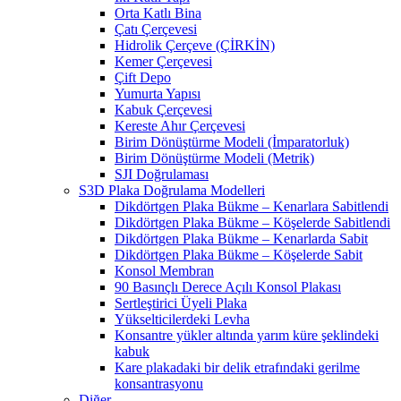
Orta Katlı Bina
Çatı Çerçevesi
Hidrolik Çerçeve (ÇİRKİN)
Kemer Çerçevesi
Çift Depo
Yumurta Yapısı
Kabuk Çerçevesi
Kereste Ahır Çerçevesi
Birim Dönüştürme Modeli (İmparatorluk)
Birim Dönüştürme Modeli (Metrik)
SJI Doğrulaması
S3D Plaka Doğrulama Modelleri
Dikdörtgen Plaka Bükme – Kenarlara Sabitlendi
Dikdörtgen Plaka Bükme – Köşelerde Sabitlendi
Dikdörtgen Plaka Bükme – Kenarlarda Sabit
Dikdörtgen Plaka Bükme – Köşelerde Sabit
Konsol Membran
90 Basınçlı Derece Açılı Konsol Plakası
Sertleştirici Üyeli Plaka
Yükselticilerdeki Levha
Konsantre yükler altında yarım küre şeklindeki
kabuk
Kare plakadaki bir delik etrafındaki gerilme
konsantrasyonu
Diğer