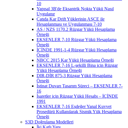
10
Yapısal 3B'de Eksantrik Nokta Yükü Nasıl
Uygulanır
Çatıda Kar Drift Yüklerinin ASCE ile
Hesaplanması ve Uygulanması 7-10
AS / NZS 1170.2 Rüzgar Yükü Hesaplama
Örneği
EKSENLER 7-10 Rüzgar Yükü Hesaplama
Örneği
İÇİNDE 1991-1-4 Rüzgar Yükü Hesaplama
Örneği
NBCC 2015 Kar Yükü Hesaplama Örneği
EKSENLER 7-16 L-şekilli Bina için Rüzgar
Yükü Hesaplama Örneği
DIR-DİR 875-3 Rüzgar Yükü Hesaplama
Örneği
İstinat Duvarı Tasarım Süreci – EKSENLER 7-
16
İşaretler için Rüzgar Yükü Hesabı – İÇİNDE
1991
EKSENLER 7-16 Eşdeğer Yanal Kuvvet
Prosedürü Kullanılarak Sismik Yük Hesaplama
Örneği
S3D Doğrulama Modelleri
İki Katlı Yapı