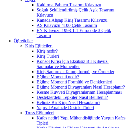
Kaldırma Pabucu Tasarım Kılavuzu
Soğuk Şekillendirilmiş Çelik Aşık Tasarımı
Kılavuzu
Kanada Ahşap Kiriş Tasarımı Kılavuzu
AS Kılavuzu 4100 Çelik Tasarım
EN Kılavuzu 1993-1-1 Eurocode 3 Çelik
Tasarım
Öğreticiler
Kiriş Eğiticileri
Kiriş nedir?
Kiriş Türleri
Konsol Kirişi İçin Eksiksiz Bir Kılavuz |
Sapmalar ve Momentler
Kiriş Saptırma: Tanım, formül, ve Örnekler
Eğilme Momenti nedir?
Eğilme Momenti Formülü ve Denklemleri
Eğilme Momenti Diyagramları Nasıl Hesaplanır?
Kesme Kuvveti Diyagramlarının Hesaplanması
Desteklerdeki Tepkiler Nasıl Belirlenir?
Belirsiz Bir Kiriş Nasıl Hesaplanır?
Yapısal Analizde Destek Türleri
Truss Eğitimleri
Kafes nedir? Yapı Mühendisliğinde Yaygın Kafes
Tipleri