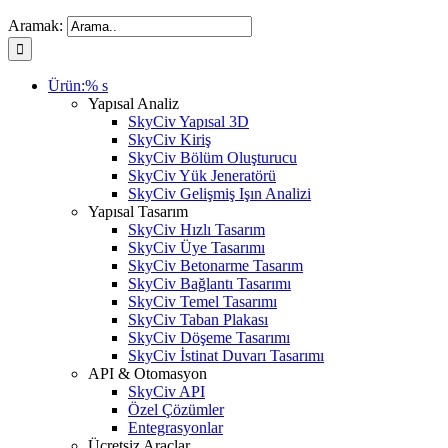
Aramak:
Ürün:% s
Yapısal Analiz
SkyCiv Yapısal 3D
SkyCiv Kiriş
SkyCiv Bölüm Oluşturucu
SkyCiv Yük Jeneratörü
SkyCiv Gelişmiş Işın Analizi
Yapısal Tasarım
SkyCiv Hızlı Tasarım
SkyCiv Üye Tasarımı
SkyCiv Betonarme Tasarım
SkyCiv Bağlantı Tasarımı
SkyCiv Temel Tasarımı
SkyCiv Taban Plakası
SkyCiv Döşeme Tasarımı
SkyCiv İstinat Duvarı Tasarımı
API & Otomasyon
SkyCiv API
Özel Çözümler
Entegrasyonlar
Ücretsiz Araçlar