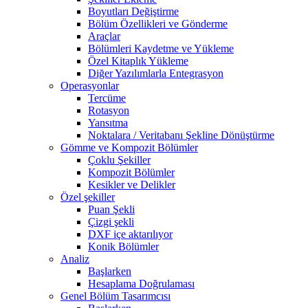
Boyutları Değiştirme
Bölüm Özellikleri ve Gönderme
Araçlar
Bölümleri Kaydetme ve Yükleme
Özel Kitaplık Yükleme
Diğer Yazılımlarla Entegrasyon
Operasyonlar
Tercüme
Rotasyon
Yansıtma
Noktalara / Veritabanı Şekline Dönüştürme
Gömme ve Kompozit Bölümler
Çoklu Şekiller
Kompozit Bölümler
Kesikler ve Delikler
Özel şekiller
Puan Şekli
Çizgi şekli
DXF içe aktarılıyor
Konik Bölümler
Analiz
Başlarken
Hesaplama Doğrulaması
Genel Bölüm Tasarımcısı