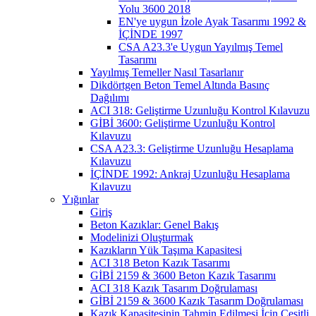
Yolu 3600 2018
EN'ye uygun İzole Ayak Tasarımı 1992 &
İÇİNDE 1997
CSA A23.3'e Uygun Yayılmış Temel
Tasarımı
Yayılmış Temeller Nasıl Tasarlanır
Dikdörtgen Beton Temel Altında Basınç
Dağılımı
ACI 318: Geliştirme Uzunluğu Kontrol Kılavuzu
GİBİ 3600: Geliştirme Uzunluğu Kontrol
Kılavuzu
CSA A23.3: Geliştirme Uzunluğu Hesaplama
Kılavuzu
İÇİNDE 1992: Ankraj Uzunluğu Hesaplama
Kılavuzu
Yığınlar
Giriş
Beton Kazıklar: Genel Bakış
Modelinizi Oluşturmak
Kazıkların Yük Taşıma Kapasitesi
ACI 318 Beton Kazık Tasarımı
GİBİ 2159 & 3600 Beton Kazık Tasarımı
ACI 318 Kazık Tasarım Doğrulaması
GİBİ 2159 & 3600 Kazık Tasarım Doğrulaması
Kazık Kapasitesinin Tahmin Edilmesi İçin Çeşitli