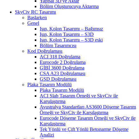
Yapısal 3D'ye Aktar
Bölüm Oluşturucuya Aktarma
SkyCiv RC Tasarımı
Başlarken
Genel
Işın, Kolon Tasarımı – Bağımsız
Işın, Kolon Tasarımı – S3D
Işın, Kolon Tasarımı – S3D eski
Bölüm Tasarımcısı
Kod Doğrulaması
ACI 318 Doğrulama
Eurocode 2 Doğrulama
GİBİ 3600 Doğrulama
CSA A23 Doğrulaması
GSD Doğrulaması
Plaka Tasarım Modülü
Plaka Tasarım Modülü
ACI Slab Tasarım Örneği ve SkyCiv ile
Karşılaştırma
Avustralya Standartları AS3600 Döşeme Tasarım
Örneği ve SkyCiv ile Karşılaştırma
Eurocode Döşeme Tasarım Örneği ve SkyCiv ile
Karşılaştırma
Tek Yönlü ve Çift Yönlü Betonarme Döşeme
Analizi