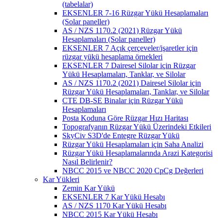
(tabelalar)
EKSENLER 7-16 Rüzgar Yükü Hesaplamaları
(Solar paneller)
AS / NZS 1170.2 (2021) Rüzgar Yükü
Hesaplamaları (Solar paneller)
EKSENLER 7 Açık çerçeveler/işaretler için
rüzgar yükü hesaplama örnekleri
EKSENLER 7 Dairesel Silolar için Rüzgar
Yükü Hesaplamaları, Tanklar, ve Silolar
AS / NZS 1170.2 (2021) Dairesel Silolar için
Rüzgar Yükü Hesaplamaları, Tanklar, ve Silolar
CTE DB-SE Binalar için Rüzgar Yükü
Hesaplamaları
Posta Koduna Göre Rüzgar Hızı Haritası
Topografyanın Rüzgar Yükü Üzerindeki Etkileri
SkyCiv S3D'de Entegre Rüzgar Yükü
Rüzgar Yükü Hesaplamaları için Saha Analizi
Rüzgar Yükü Hesaplamalarında Arazi Kategorisi
Nasıl Belirlenir?
NBCC 2015 ve NBCC 2020 CpCg Değerleri
Kar Yükleri
Zemin Kar Yükü
EKSENLER 7 Kar Yükü Hesabı
AS / NZS 1170 Kar Yükü Hesabı
NBCC 2015 Kar Yükü Hesabı