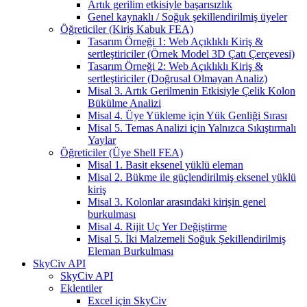
Artık gerilim etkisiyle başarısızlık
Genel kaynaklı / Soğuk şekillendirilmiş üyeler
Öğreticiler (Kiriş Kabuk FEA)
Tasarım Örneği 1: Web Açıklıklı Kiriş &
sertleştiriciler (Örnek Model 3D Çatı Çerçevesi)
Tasarım Örneği 2: Web Açıklıklı Kiriş &
sertleştiriciler (Doğrusal Olmayan Analiz)
Misal 3. Artık Gerilmenin Etkisiyle Çelik Kolon
Bükülme Analizi
Misal 4. Üye Yükleme için Yük Genliği Sırası
Misal 5. Temas Analizi için Yalnızca Sıkıştırmalı
Yaylar
Öğreticiler (Üye Shell FEA)
Misal 1. Basit eksenel yüklü eleman
Misal 2. Bükme ile güçlendirilmiş eksenel yüklü
kiriş
Misal 3. Kolonlar arasındaki kirişin genel
burkulması
Misal 4. Rijit Uç Yer Değiştirme
Misal 5. İki Malzemeli Soğuk Şekillendirilmiş
Eleman Burkulması
SkyCiv API
SkyCiv API
Eklentiler
Excel için SkyCiv