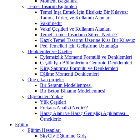
Moment Bağlantısı
Temel Tasarım Eğitimleri
Temel İnşa Etmek İçin Eksiksiz Bir Kılavuz:
Tanım, Türler, ve Kullanım Alanları
Vakıf nedir
Vakıf Çeşitleri ve Kullanım Alanları
Temel Temel Tasarlama Süreci Nedir??
Kazık Temel Tasarımı Üzerine Kısa Bir Kılavuz
Ped Temelleri için Geliştirme Uzunluğu
Denklemler ve Özetler
Eylemsizlik Momenti Formülü ve Denklemleri
Çeşitli Işın Bölümlerinin Centroid Denklemleri
Kiriş Saptırma Formülü ve Denklemleri
Eğilme Momenti Denklemleri
Öne çıkan projeler
Bir Seranın Modellenmesi
Bir Beton Binanın Modellenmesi
Öğreticileri Yükle
Yük Çeşitleri
Frekans Analizi Nedir??
Haraç Alanı ve Haraç Genişliği Açıklaması –
Örneklerle
Eğitim
Eğitim Hesapları
SkyCiv Eğitimine Giriş