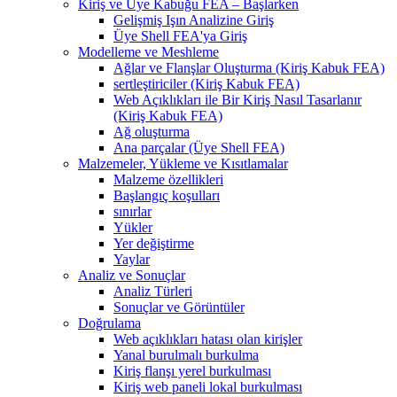
Kiriş ve Üye Kabuğu FEA – Başlarken
Gelişmiş Işın Analizine Giriş
Üye Shell FEA'ya Giriş
Modelleme ve Meshleme
Ağlar ve Flanşlar Oluşturma (Kiriş Kabuk FEA)
sertleştiriciler (Kiriş Kabuk FEA)
Web Açıklıkları ile Bir Kiriş Nasıl Tasarlanır
(Kiriş Kabuk FEA)
Ağ oluşturma
Ana parçalar (Üye Shell FEA)
Malzemeler, Yükleme ve Kısıtlamalar
Malzeme özellikleri
Başlangıç ​​koşulları
sınırlar
Yükler
Yer değiştirme
Yaylar
Analiz ve Sonuçlar
Analiz Türleri
Sonuçlar ve Görüntüler
Doğrulama
Web açıklıkları hatası olan kirişler
Yanal burulmalı burkulma
Kiriş flanşı yerel burkulması
Kiriş web paneli lokal burkulması