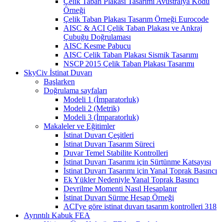
Çelik Taban Plakası Tasarımı Avustralya Kodu
Örneği
Çelik Taban Plakası Tasarım Örneği Eurocode
AISC & ACI Çelik Taban Plakası ve Ankraj
Çubuğu Doğrulaması
AISC Kesme Pabucu
AISC Çelik Taban Plakası Sismik Tasarımı
NSCP 2015 Çelik Taban Plakası Tasarımı
SkyCiv İstinat Duvarı
Başlarken
Doğrulama sayfaları
Modeli 1 (İmparatorluk)
Modeli 2 (Metrik)
Modeli 3 (İmparatorluk)
Makaleler ve Eğitimler
İstinat Duvarı Çeşitleri
İstinat Duvarı Tasarım Süreci
Duvar Temel Stabilite Kontrolleri
İstinat Duvarı Tasarımı için Sürtünme Katsayısı
İstinat Duvarı Tasarımı için Yanal Toprak Basıncı
Ek Yükler Nedeniyle Yanal Toprak Basıncı
Devrilme Momenti Nasıl Hesaplanır
İstinat Duvarı Sürme Hesap Örneği
ACI'ye göre istinat duvarı tasarım kontrolleri 318
Ayrıntılı Kabuk FEA