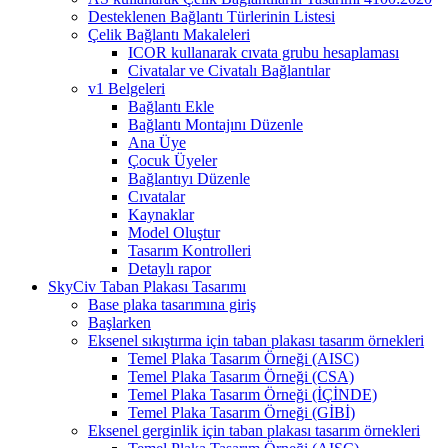
Desteklenen Bağlantı Türlerinin Listesi
Çelik Bağlantı Makaleleri
ICOR kullanarak cıvata grubu hesaplaması
Civatalar ve Civatalı Bağlantılar
v1 Belgeleri
Bağlantı Ekle
Bağlantı Montajını Düzenle
Ana Üye
Çocuk Üyeler
Bağlantıyı Düzenle
Cıvatalar
Kaynaklar
Model Oluştur
Tasarım Kontrolleri
Detaylı rapor
SkyCiv Taban Plakası Tasarımı
Base plaka tasarımına giriş
Başlarken
Eksenel sıkıştırma için taban plakası tasarım örnekleri
Temel Plaka Tasarım Örneği (AISC)
Temel Plaka Tasarım Örneği (CSA)
Temel Plaka Tasarım Örneği (İÇİNDE)
Temel Plaka Tasarım Örneği (GİBİ)
Eksenel gerginlik için taban plakası tasarım örnekleri