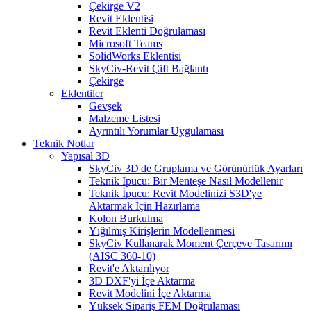
Çekirge V2
Revit Eklentisi
Revit Eklenti Doğrulaması
Microsoft Teams
SolidWorks Eklentisi
SkyCiv-Revit Çift Bağlantı
Çekirge
Eklentiler
Gevşek
Malzeme Listesi
Ayrıntılı Yorumlar Uygulaması
Teknik Notlar
Yapısal 3D
SkyCiv 3D'de Gruplama ve Görünürlük Ayarları
Teknik İpucu: Bir Menteşe Nasıl Modellenir
Teknik İpucu: Revit Modelinizi S3D'ye
Aktarmak İçin Hazırlama
Kolon Burkulma
Yığılmış Kirişlerin Modellenmesi
SkyCiv Kullanarak Moment Çerçeve Tasarımı
(AISC 360-10)
Revit'e Aktarılıyor
3D DXF'yi İçe Aktarma
Revit Modelini İçe Aktarma
Yüksek Sipariş FEM Doğrulaması