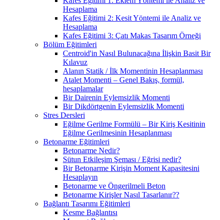
Kafes Eğitimi 1: Eklem Yöntemi ile Analiz ve
Hesaplama
Kafes Eğitimi 2: Kesit Yöntemi ile Analiz ve
Hesaplama
Kafes Eğitimi 3: Çatı Makas Tasarım Örneği
Bölüm Eğitimleri
Centroid'in Nasıl Bulunacağına İlişkin Basit Bir
Kılavuz
Alanın Statik / İlk Momentinin Hesaplanması
Atalet Momenti – Genel Bakış, formül,
hesaplamalar
Bir Dairenin Eylemsizlik Momenti
Bir Dikdörtgenin Eylemsizlik Momenti
Stres Dersleri
Eğilme Gerilme Formülü – Bir Kiriş Kesitinin
Eğilme Gerilmesinin Hesaplanması
Betonarme Eğitimleri
Betonarme Nedir?
Sütun Etkileşim Şeması / Eğrisi nedir?
Bir Betonarme Kirişin Moment Kapasitesini
Hesaplayın
Betonarme ve Öngerilmeli Beton
Betonarme Kirişler Nasıl Tasarlanır??
Bağlantı Tasarımı Eğitimleri
Kesme Bağlantısı