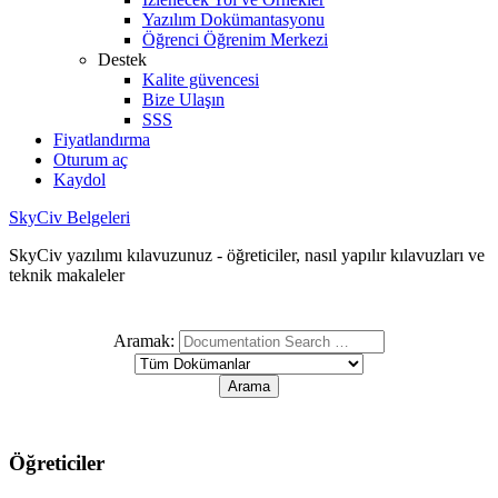
Yazılım Dokümantasyonu
Öğrenci Öğrenim Merkezi
Destek
Kalite güvencesi
Bize Ulaşın
SSS
Fiyatlandırma
Oturum aç
Kaydol
SkyCiv Belgeleri
SkyCiv yazılımı kılavuzunuz - öğreticiler, nasıl yapılır kılavuzları ve
teknik makaleler
Aramak:
Öğreticiler