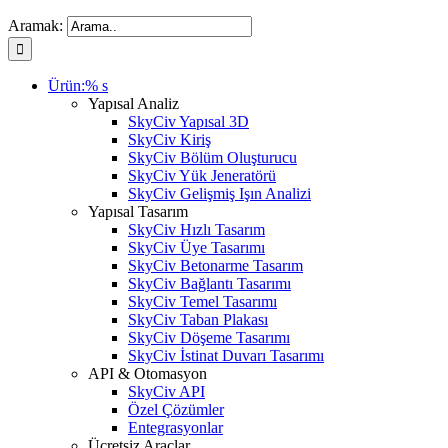
Aramak:
Ürün:% s
Yapısal Analiz
SkyCiv Yapısal 3D
SkyCiv Kiriş
SkyCiv Bölüm Oluşturucu
SkyCiv Yük Jeneratörü
SkyCiv Gelişmiş Işın Analizi
Yapısal Tasarım
SkyCiv Hızlı Tasarım
SkyCiv Üye Tasarımı
SkyCiv Betonarme Tasarım
SkyCiv Bağlantı Tasarımı
SkyCiv Temel Tasarımı
SkyCiv Taban Plakası
SkyCiv Döşeme Tasarımı
SkyCiv İstinat Duvarı Tasarımı
API & Otomasyon
SkyCiv API
Özel Çözümler
Entegrasyonlar
Ücretsiz Araçlar