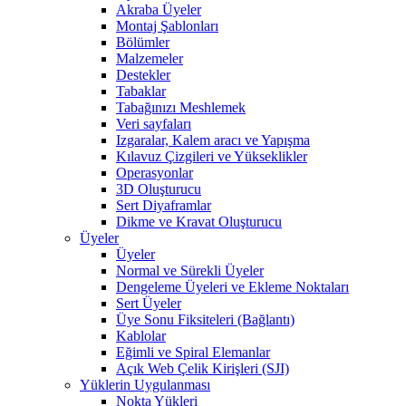
Akraba Üyeler
Montaj Şablonları
Bölümler
Malzemeler
Destekler
Tabaklar
Tabağınızı Meshlemek
Veri sayfaları
Izgaralar, Kalem aracı ve Yapışma
Kılavuz Çizgileri ve Yükseklikler
Operasyonlar
3D Oluşturucu
Sert Diyaframlar
Dikme ve Kravat Oluşturucu
Üyeler
Üyeler
Normal ve Sürekli Üyeler
Dengeleme Üyeleri ve Ekleme Noktaları
Sert Üyeler
Üye Sonu Fiksiteleri (Bağlantı)
Kablolar
Eğimli ve Spiral Elemanlar
Açık Web Çelik Kirişleri (SJI)
Yüklerin Uygulanması
Nokta Yükleri