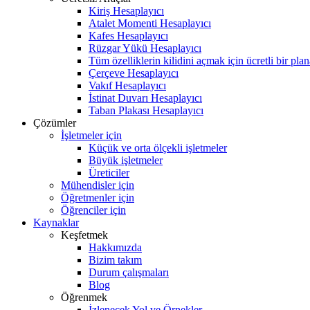
Kiriş Hesaplayıcı
Atalet Momenti Hesaplayıcı
Kafes Hesaplayıcı
Rüzgar Yükü Hesaplayıcı
Tüm özelliklerin kilidini açmak için ücretli bir pla
Çerçeve Hesaplayıcı
Vakıf Hesaplayıcı
İstinat Duvarı Hesaplayıcı
Taban Plakası Hesaplayıcı
Çözümler
İşletmeler için
Küçük ve orta ölçekli işletmeler
Büyük işletmeler
Üreticiler
Mühendisler için
Öğretmenler için
Öğrenciler için
Kaynaklar
Keşfetmek
Hakkımızda
Bizim takım
Durum çalışmaları
Blog
Öğrenmek
İzlenecek Yol ve Örnekler