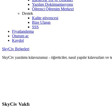
Yazılım Dokümantasyonu
Öğrenci Öğrenim Merkezi
Destek
Kalite güvencesi
Bize Ulaşın
SSS
Fiyatlandırma
Oturum aç
Kaydol
SkyCiv Belgeleri
SkyCiv yazılımı kılavuzunuz - öğreticiler, nasıl yapılır kılavuzları ve 
SkyCiv Vakfı