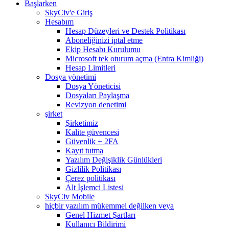
Başlarken
SkyCiv'e Giriş
Hesabım
Hesap Düzeyleri ve Destek Politikası
Aboneliğinizi iptal etme
Ekip Hesabı Kurulumu
Microsoft tek oturum açma (Entra Kimliği)
Hesap Limitleri
Dosya yönetimi
Dosya Yöneticisi
Dosyaları Paylaşma
Revizyon denetimi
şirket
Şirketimiz
Kalite güvencesi
Güvenlik + 2FA
Kayıt tutma
Yazılım Değişiklik Günlükleri
Gizlilik Politikası
Çerez politikası
Alt İşlemci Listesi
SkyCiv Mobile
hiçbir yazılım mükemmel değilken veya
Genel Hizmet Şartları
Kullanıcı Bildirimi