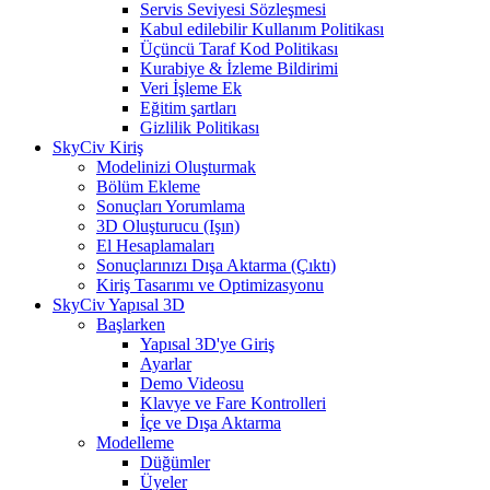
Servis Seviyesi Sözleşmesi
Kabul edilebilir Kullanım Politikası
Üçüncü Taraf Kod Politikası
Kurabiye & İzleme Bildirimi
Veri İşleme Ek
Eğitim şartları
Gizlilik Politikası
SkyCiv Kiriş
Modelinizi Oluşturmak
Bölüm Ekleme
Sonuçları Yorumlama
3D Oluşturucu (Işın)
El Hesaplamaları
Sonuçlarınızı Dışa Aktarma (Çıktı)
Kiriş Tasarımı ve Optimizasyonu
SkyCiv Yapısal 3D
Başlarken
Yapısal 3D'ye Giriş
Ayarlar
Demo Videosu
Klavye ve Fare Kontrolleri
İçe ve Dışa Aktarma
Modelleme
Düğümler
Üyeler