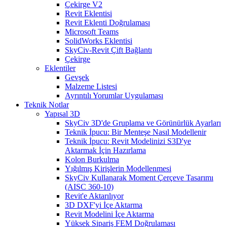
Çekirge V2
Revit Eklentisi
Revit Eklenti Doğrulaması
Microsoft Teams
SolidWorks Eklentisi
SkyCiv-Revit Çift Bağlantı
Çekirge
Eklentiler
Gevşek
Malzeme Listesi
Ayrıntılı Yorumlar Uygulaması
Teknik Notlar
Yapısal 3D
SkyCiv 3D'de Gruplama ve Görünürlük Ayarları
Teknik İpucu: Bir Menteşe Nasıl Modellenir
Teknik İpucu: Revit Modelinizi S3D'ye
Aktarmak İçin Hazırlama
Kolon Burkulma
Yığılmış Kirişlerin Modellenmesi
SkyCiv Kullanarak Moment Çerçeve Tasarımı
(AISC 360-10)
Revit'e Aktarılıyor
3D DXF'yi İçe Aktarma
Revit Modelini İçe Aktarma
Yüksek Sipariş FEM Doğrulaması