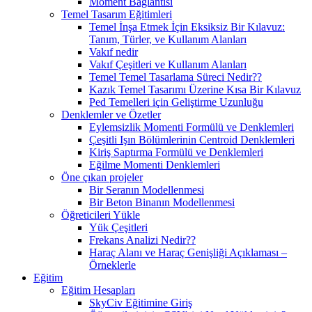
Moment Bağlantısı
Temel Tasarım Eğitimleri
Temel İnşa Etmek İçin Eksiksiz Bir Kılavuz:
Tanım, Türler, ve Kullanım Alanları
Vakıf nedir
Vakıf Çeşitleri ve Kullanım Alanları
Temel Temel Tasarlama Süreci Nedir??
Kazık Temel Tasarımı Üzerine Kısa Bir Kılavuz
Ped Temelleri için Geliştirme Uzunluğu
Denklemler ve Özetler
Eylemsizlik Momenti Formülü ve Denklemleri
Çeşitli Işın Bölümlerinin Centroid Denklemleri
Kiriş Saptırma Formülü ve Denklemleri
Eğilme Momenti Denklemleri
Öne çıkan projeler
Bir Seranın Modellenmesi
Bir Beton Binanın Modellenmesi
Öğreticileri Yükle
Yük Çeşitleri
Frekans Analizi Nedir??
Haraç Alanı ve Haraç Genişliği Açıklaması –
Örneklerle
Eğitim
Eğitim Hesapları
SkyCiv Eğitimine Giriş