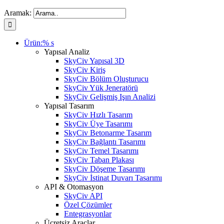
Aramak:
Ürün:% s
Yapısal Analiz
SkyCiv Yapısal 3D
SkyCiv Kiriş
SkyCiv Bölüm Oluşturucu
SkyCiv Yük Jeneratörü
SkyCiv Gelişmiş Işın Analizi
Yapısal Tasarım
SkyCiv Hızlı Tasarım
SkyCiv Üye Tasarımı
SkyCiv Betonarme Tasarım
SkyCiv Bağlantı Tasarımı
SkyCiv Temel Tasarımı
SkyCiv Taban Plakası
SkyCiv Döşeme Tasarımı
SkyCiv İstinat Duvarı Tasarımı
API & Otomasyon
SkyCiv API
Özel Çözümler
Entegrasyonlar
Ücretsiz Araçlar