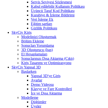
Servis Seviyesi Sözleşmesi
Kabul edilebilir Kullanım Politikası
Üçüncü Taraf Kod Politikası
Kurabiye & İzleme Bildirimi
Veri İşleme Ek
Eğitim şartları
Gizlilik Politikası
SkyCiv Kiriş
Modelinizi Oluşturmak
Bölüm Ekleme
Sonuçları Yorumlama
3D Oluşturucu (Işın)
El Hesaplamaları
Sonuçlarınızı Dışa Aktarma (Çıktı)
Kiriş Tasarımı ve Optimizasyonu
SkyCiv Yapısal 3D
Başlarken
Yapısal 3D'ye Giriş
Ayarlar
Demo Videosu
Klavye ve Fare Kontrolleri
İçe ve Dışa Aktarma
Modelleme
Düğümler
Üyeler