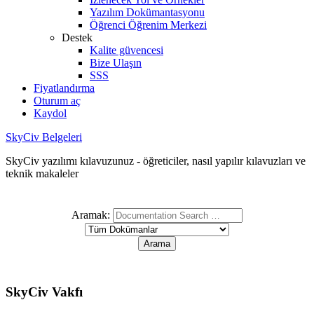
Yazılım Dokümantasyonu
Öğrenci Öğrenim Merkezi
Destek
Kalite güvencesi
Bize Ulaşın
SSS
Fiyatlandırma
Oturum aç
Kaydol
SkyCiv Belgeleri
SkyCiv yazılımı kılavuzunuz - öğreticiler, nasıl yapılır kılavuzları ve
teknik makaleler
Aramak:
SkyCiv Vakfı