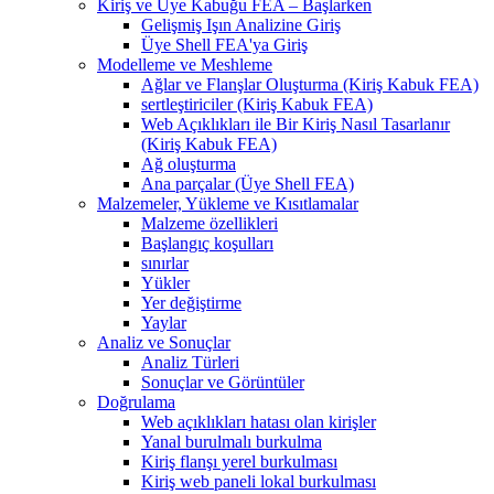
Kiriş ve Üye Kabuğu FEA – Başlarken
Gelişmiş Işın Analizine Giriş
Üye Shell FEA'ya Giriş
Modelleme ve Meshleme
Ağlar ve Flanşlar Oluşturma (Kiriş Kabuk FEA)
sertleştiriciler (Kiriş Kabuk FEA)
Web Açıklıkları ile Bir Kiriş Nasıl Tasarlanır
(Kiriş Kabuk FEA)
Ağ oluşturma
Ana parçalar (Üye Shell FEA)
Malzemeler, Yükleme ve Kısıtlamalar
Malzeme özellikleri
Başlangıç ​​koşulları
sınırlar
Yükler
Yer değiştirme
Yaylar
Analiz ve Sonuçlar
Analiz Türleri
Sonuçlar ve Görüntüler
Doğrulama
Web açıklıkları hatası olan kirişler
Yanal burulmalı burkulma
Kiriş flanşı yerel burkulması
Kiriş web paneli lokal burkulması