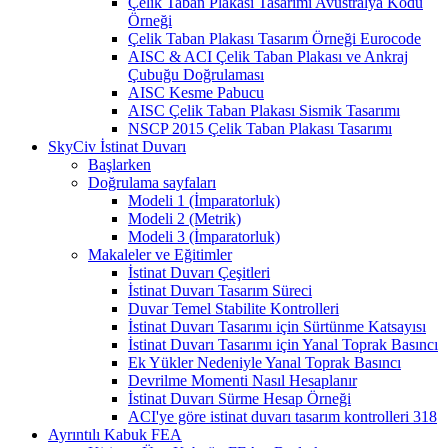
Çelik Taban Plakası Tasarımı Avustralya Kodu
Örneği
Çelik Taban Plakası Tasarım Örneği Eurocode
AISC & ACI Çelik Taban Plakası ve Ankraj
Çubuğu Doğrulaması
AISC Kesme Pabucu
AISC Çelik Taban Plakası Sismik Tasarımı
NSCP 2015 Çelik Taban Plakası Tasarımı
SkyCiv İstinat Duvarı
Başlarken
Doğrulama sayfaları
Modeli 1 (İmparatorluk)
Modeli 2 (Metrik)
Modeli 3 (İmparatorluk)
Makaleler ve Eğitimler
İstinat Duvarı Çeşitleri
İstinat Duvarı Tasarım Süreci
Duvar Temel Stabilite Kontrolleri
İstinat Duvarı Tasarımı için Sürtünme Katsayısı
İstinat Duvarı Tasarımı için Yanal Toprak Basıncı
Ek Yükler Nedeniyle Yanal Toprak Basıncı
Devrilme Momenti Nasıl Hesaplanır
İstinat Duvarı Sürme Hesap Örneği
ACI'ye göre istinat duvarı tasarım kontrolleri 318
Ayrıntılı Kabuk FEA