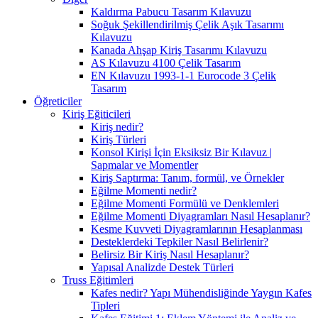
Kaldırma Pabucu Tasarım Kılavuzu
Soğuk Şekillendirilmiş Çelik Aşık Tasarımı
Kılavuzu
Kanada Ahşap Kiriş Tasarımı Kılavuzu
AS Kılavuzu 4100 Çelik Tasarım
EN Kılavuzu 1993-1-1 Eurocode 3 Çelik
Tasarım
Öğreticiler
Kiriş Eğiticileri
Kiriş nedir?
Kiriş Türleri
Konsol Kirişi İçin Eksiksiz Bir Kılavuz |
Sapmalar ve Momentler
Kiriş Saptırma: Tanım, formül, ve Örnekler
Eğilme Momenti nedir?
Eğilme Momenti Formülü ve Denklemleri
Eğilme Momenti Diyagramları Nasıl Hesaplanır?
Kesme Kuvveti Diyagramlarının Hesaplanması
Desteklerdeki Tepkiler Nasıl Belirlenir?
Belirsiz Bir Kiriş Nasıl Hesaplanır?
Yapısal Analizde Destek Türleri
Truss Eğitimleri
Kafes nedir? Yapı Mühendisliğinde Yaygın Kafes
Tipleri