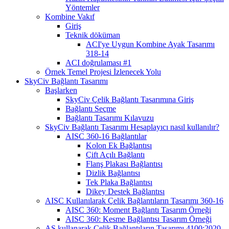
Yöntemler
Kombine Vakıf
Giriş
Teknik döküman
ACI'ye Uygun Kombine Ayak Tasarımı
318-14
ACI doğrulaması #1
Örnek Temel Projesi İzlenecek Yolu
SkyCiv Bağlantı Tasarımı
Başlarken
SkyCiv Çelik Bağlantı Tasarımına Giriş
Bağlantı Seçme
Bağlantı Tasarımı Kılavuzu
SkyCiv Bağlantı Tasarımı Hesaplayıcı nasıl kullanılır?
AISC 360-16 Bağlantılar
Kolon Ek Bağlantısı
Çift Açılı Bağlantı
Flanş Plakası Bağlantısı
Dizlik Bağlantısı
Tek Plaka Bağlantısı
Dikey Destek Bağlantısı
AISC Kullanılarak Çelik Bağlantıların Tasarımı 360-16
AISC 360: Moment Bağlantı Tasarım Örneği
AISC 360: Kesme Bağlantısı Tasarım Örneği
AS kullanarak Çelik Bağlantıların Tasarımı 4100:2020