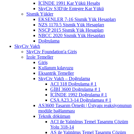
İÇİNDE 1991 Kar Yükü Hesabı
SkyCiv S3D'de Entegre Kar Yükü
Sismik Yükler
EKSENLER 7-16 Sismik Yük Hesapları
NZS 1170.5 Sismik Yük Hesapları
NSCP 2015 Sismik Yük Hesapları
NBCC 2020 Sismik Yük Hesapları
Doğrulama
SkyCiv Vakfı
SkyCiv Foundation'a Giriş
İzole Temeller
Giriş
Kullanım kılavuzu
Eksantrik Temeller
SkyCiv Vakfı – Doğrulama
ACI 318 Doğrulama # 1
GİBİ 3600 Doğrulama # 1
İÇİNDE 1992 Doğrulama # 1
CSA A23.3-14 Doğrulaması # 1
AS3600 Tasarım Örneği | Üstyapı reaksiyonunun
modüle bağlanması
Teknik döküman
ACI ile Yalıtılmış Temel Tasarımı Çözüm
Yolu 318-14
AS ile Yalıtılmış Temel Tasarımı Çözüm