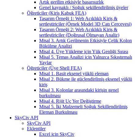
Artık gerilim etkisiyle başarısızlık
Genel kaynaklı / Soğuk şekillendirilmiş üyeler
Öğreticiler (Kiriş Kabuk FEA)
Tasarım Örneği 1: Web Açıklıklı Kiriş &
sertleştiriciler (Örnek Model 3D Çatı Çerçevesi)
Tasarım Örneği 2: Web Açıklıklı Kiriş &
sertleştiriciler (Doğrusal Olmayan Analiz)
Misal 3. Artık Gerilmenin Etkisiyle Çelik Kolon
Bükülme Analizi
Misal 4. Üye Yükleme için Yük Genliği Sırası
Misal 5. Temas Analizi için Yalnızca Sıkıştırmalı
Yaylar
Öğreticiler (Üye Shell FEA)
Misal 1. Basit eksenel yüklü eleman
Misal 2. Bükme ile güçlendirilmiş eksenel yüklü
kiriş
Misal 3. Kolonlar arasındaki kirişin genel
burkulması
Misal 4. Rijit Uç Yer Değiştirme
Misal 5. İki Malzemeli Soğuk Şekillendirilmiş
Eleman Burkulması
SkyCiv API
SkyCiv API
Eklentiler
Excel için SkyCiv