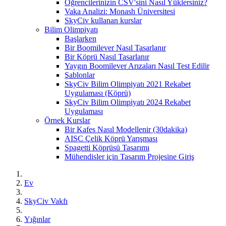
Öğrencilerinizin CSV'sini Nasıl Yüklersiniz?
Vaka Analizi: Monash Üniversitesi
SkyCiv kullanan kurslar
Bilim Olimpiyatı
Başlarken
Bir Boomilever Nasıl Tasarlanır
Bir Köprü Nasıl Tasarlanır
Yaygın Boomilever Arızaları Nasıl Test Edilir
Şablonlar
SkyCiv Bilim Olimpiyatı 2021 Rekabet
Uygulaması (Köprü)
SkyCiv Bilim Olimpiyatı 2024 Rekabet
Uygulaması
Örnek Kurslar
Bir Kafes Nasıl Modellenir (30dakika)
AISC Çelik Köprü Yarışması
Spagetti Köprüsü Tasarımı
Mühendisler için Tasarım Projesine Giriş
Ev
SkyCiv Vakfı
Yığınlar