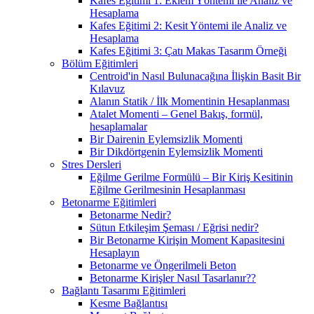
Kafes Eğitimi 1: Eklem Yöntemi ile Analiz ve
Hesaplama
Kafes Eğitimi 2: Kesit Yöntemi ile Analiz ve
Hesaplama
Kafes Eğitimi 3: Çatı Makas Tasarım Örneği
Bölüm Eğitimleri
Centroid'in Nasıl Bulunacağına İlişkin Basit Bir
Kılavuz
Alanın Statik / İlk Momentinin Hesaplanması
Atalet Momenti – Genel Bakış, formül,
hesaplamalar
Bir Dairenin Eylemsizlik Momenti
Bir Dikdörtgenin Eylemsizlik Momenti
Stres Dersleri
Eğilme Gerilme Formülü – Bir Kiriş Kesitinin
Eğilme Gerilmesinin Hesaplanması
Betonarme Eğitimleri
Betonarme Nedir?
Sütun Etkileşim Şeması / Eğrisi nedir?
Bir Betonarme Kirişin Moment Kapasitesini
Hesaplayın
Betonarme ve Öngerilmeli Beton
Betonarme Kirişler Nasıl Tasarlanır??
Bağlantı Tasarımı Eğitimleri
Kesme Bağlantısı