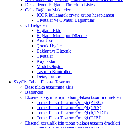
Desteklenen Bağlantı Türlerinin Listesi
Çelik Bağlantı Makaleleri
ICOR kullanarak cıvata grubu hesaplaması
Civatalar ve Civatalı Bağlantılar
v1 Belgeleri
Bağlantı Ekle
Bağlantı Montajını Düzenle
Ana Üye
Çocuk Üyeler
Bağlantıyı Düzenle
Cıvatalar
Kaynaklar
Model Oluştur
Tasarım Kontrolleri
Detaylı rapor
SkyCiv Taban Plakası Tasarımı
Base plaka tasarımına giriş
Başlarken
Eksenel sıkıştırma için taban plakası tasarım örnekleri
Temel Plaka Tasarım Örneği (AISC)
Temel Plaka Tasarım Örneği (CSA)
Temel Plaka Tasarım Örneği (İÇİNDE)
Temel Plaka Tasarım Örneği (GİBİ)
Eksenel gerginlik için taban plakası tasarım örnekleri