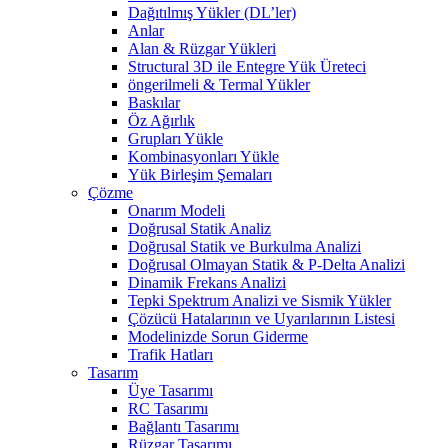
Dağıtılmış Yükler (DL’ler)
Anlar
Alan & Rüzgar Yükleri
Structural 3D ile Entegre Yük Üreteci
öngerilmeli & Termal Yükler
Baskılar
Öz Ağırlık
Grupları Yükle
Kombinasyonları Yükle
Yük Birleşim Şemaları
Çözme
Onarım Modeli
Doğrusal Statik Analiz
Doğrusal Statik ve Burkulma Analizi
Doğrusal Olmayan Statik & P-Delta Analizi
Dinamik Frekans Analizi
Tepki Spektrum Analizi ve Sismik Yükler
Çözücü Hatalarının ve Uyarılarının Listesi
Modelinizde Sorun Giderme
Trafik Hatları
Tasarım
Üye Tasarımı
RC Tasarımı
Bağlantı Tasarımı
Rüzgar Tasarımı