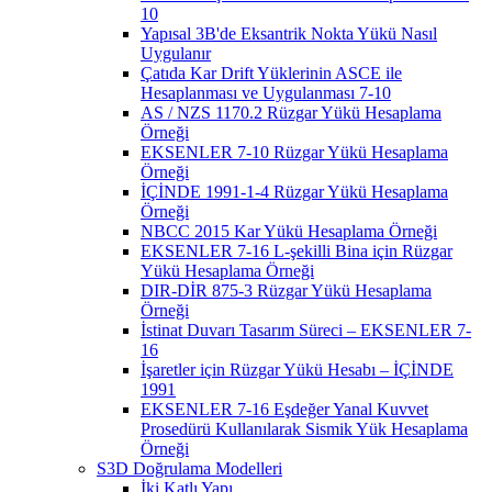
10
Yapısal 3B'de Eksantrik Nokta Yükü Nasıl
Uygulanır
Çatıda Kar Drift Yüklerinin ASCE ile
Hesaplanması ve Uygulanması 7-10
AS / NZS 1170.2 Rüzgar Yükü Hesaplama
Örneği
EKSENLER 7-10 Rüzgar Yükü Hesaplama
Örneği
İÇİNDE 1991-1-4 Rüzgar Yükü Hesaplama
Örneği
NBCC 2015 Kar Yükü Hesaplama Örneği
EKSENLER 7-16 L-şekilli Bina için Rüzgar
Yükü Hesaplama Örneği
DIR-DİR 875-3 Rüzgar Yükü Hesaplama
Örneği
İstinat Duvarı Tasarım Süreci – EKSENLER 7-
16
İşaretler için Rüzgar Yükü Hesabı – İÇİNDE
1991
EKSENLER 7-16 Eşdeğer Yanal Kuvvet
Prosedürü Kullanılarak Sismik Yük Hesaplama
Örneği
S3D Doğrulama Modelleri
İki Katlı Yapı