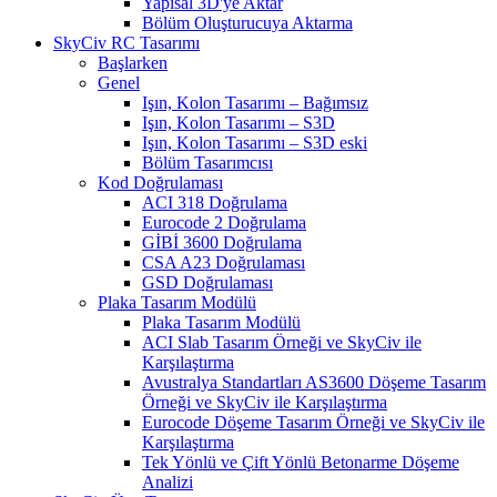
Yapısal 3D'ye Aktar
Bölüm Oluşturucuya Aktarma
SkyCiv RC Tasarımı
Başlarken
Genel
Işın, Kolon Tasarımı – Bağımsız
Işın, Kolon Tasarımı – S3D
Işın, Kolon Tasarımı – S3D eski
Bölüm Tasarımcısı
Kod Doğrulaması
ACI 318 Doğrulama
Eurocode 2 Doğrulama
GİBİ 3600 Doğrulama
CSA A23 Doğrulaması
GSD Doğrulaması
Plaka Tasarım Modülü
Plaka Tasarım Modülü
ACI Slab Tasarım Örneği ve SkyCiv ile
Karşılaştırma
Avustralya Standartları AS3600 Döşeme Tasarım
Örneği ve SkyCiv ile Karşılaştırma
Eurocode Döşeme Tasarım Örneği ve SkyCiv ile
Karşılaştırma
Tek Yönlü ve Çift Yönlü Betonarme Döşeme
Analizi