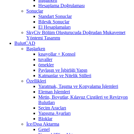
Başlarken
Hesaplama Doğrulaması
Sonuçlar
Standart Sonuçlar
Bileşik Sonuçlar
El Hesaplamaları
SkyCiv Bölüm Oluşturucuda Doğrudan Mukavemet
Yöntemi Tasarımı
BulutCAD
Başlarken
kısayollar + Konsol
tuvaller
örnekler
Paylaşın ve İşbirliği Yapın
Katmanlar ve Nitelik Stilleri
Özellikleri
Yaratmak, Taşıma ve Kopyalama İşlemleri
Eleman İşlemleri
Metin, Boyutlar, Kılavuz Çizgileri ve Revizyon
Bulutları
Seçim Araçları
Yapışma Ayarları
Bloklar
İçe/Dışa Aktarma
Genel