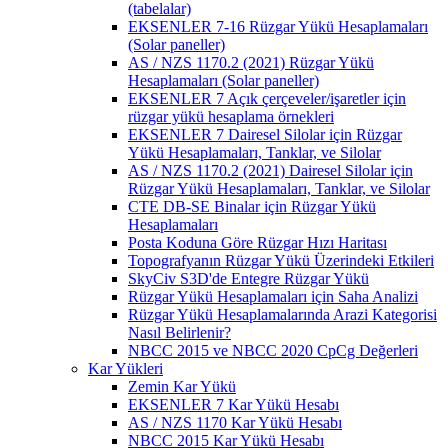
(tabelalar)
EKSENLER 7-16 Rüzgar Yükü Hesaplamaları
(Solar paneller)
AS / NZS 1170.2 (2021) Rüzgar Yükü
Hesaplamaları (Solar paneller)
EKSENLER 7 Açık çerçeveler/işaretler için
rüzgar yükü hesaplama örnekleri
EKSENLER 7 Dairesel Silolar için Rüzgar
Yükü Hesaplamaları, Tanklar, ve Silolar
AS / NZS 1170.2 (2021) Dairesel Silolar için
Rüzgar Yükü Hesaplamaları, Tanklar, ve Silolar
CTE DB-SE Binalar için Rüzgar Yükü
Hesaplamaları
Posta Koduna Göre Rüzgar Hızı Haritası
Topografyanın Rüzgar Yükü Üzerindeki Etkileri
SkyCiv S3D'de Entegre Rüzgar Yükü
Rüzgar Yükü Hesaplamaları için Saha Analizi
Rüzgar Yükü Hesaplamalarında Arazi Kategorisi
Nasıl Belirlenir?
NBCC 2015 ve NBCC 2020 CpCg Değerleri
Kar Yükleri
Zemin Kar Yükü
EKSENLER 7 Kar Yükü Hesabı
AS / NZS 1170 Kar Yükü Hesabı
NBCC 2015 Kar Yükü Hesabı