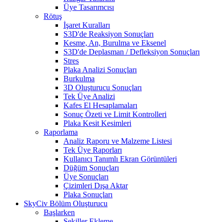
Üye Tasarımcısı
Rötuş
İşaret Kuralları
S3D'de Reaksiyon Sonuçları
Kesme, An, Burulma ve Eksenel
S3D'de Deplasman / Defleksiyon Sonuçları
Stres
Plaka Analizi Sonuçları
Burkulma
3D Oluşturucu Sonuçları
Tek Üye Analizi
Kafes El Hesaplamaları
Sonuç Özeti ve Limit Kontrolleri
Plaka Kesit Kesimleri
Raporlama
Analiz Raporu ve Malzeme Listesi
Tek Üye Raporları
Kullanıcı Tanımlı Ekran Görüntüleri
Düğüm Sonuçları
Üye Sonuçları
Çizimleri Dışa Aktar
Plaka Sonuçları
SkyCiv Bölüm Oluşturucu
Başlarken
Şekiller Ekleme