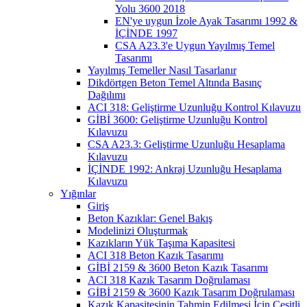
Yolu 3600 2018
EN'ye uygun İzole Ayak Tasarımı 1992 &
İÇİNDE 1997
CSA A23.3'e Uygun Yayılmış Temel
Tasarımı
Yayılmış Temeller Nasıl Tasarlanır
Dikdörtgen Beton Temel Altında Basınç
Dağılımı
ACI 318: Geliştirme Uzunluğu Kontrol Kılavuzu
GİBİ 3600: Geliştirme Uzunluğu Kontrol
Kılavuzu
CSA A23.3: Geliştirme Uzunluğu Hesaplama
Kılavuzu
İÇİNDE 1992: Ankraj Uzunluğu Hesaplama
Kılavuzu
Yığınlar
Giriş
Beton Kazıklar: Genel Bakış
Modelinizi Oluşturmak
Kazıkların Yük Taşıma Kapasitesi
ACI 318 Beton Kazık Tasarımı
GİBİ 2159 & 3600 Beton Kazık Tasarımı
ACI 318 Kazık Tasarım Doğrulaması
GİBİ 2159 & 3600 Kazık Tasarım Doğrulaması
Kazık Kapasitesinin Tahmin Edilmesi İçin Çeşitli