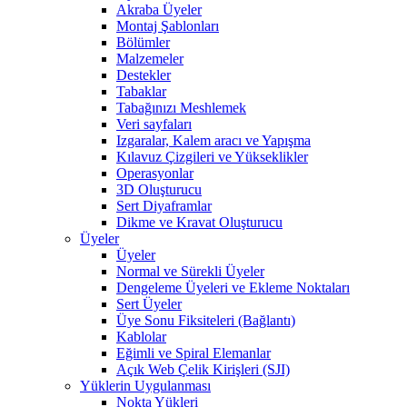
Akraba Üyeler
Montaj Şablonları
Bölümler
Malzemeler
Destekler
Tabaklar
Tabağınızı Meshlemek
Veri sayfaları
Izgaralar, Kalem aracı ve Yapışma
Kılavuz Çizgileri ve Yükseklikler
Operasyonlar
3D Oluşturucu
Sert Diyaframlar
Dikme ve Kravat Oluşturucu
Üyeler
Üyeler
Normal ve Sürekli Üyeler
Dengeleme Üyeleri ve Ekleme Noktaları
Sert Üyeler
Üye Sonu Fiksiteleri (Bağlantı)
Kablolar
Eğimli ve Spiral Elemanlar
Açık Web Çelik Kirişleri (SJI)
Yüklerin Uygulanması
Nokta Yükleri