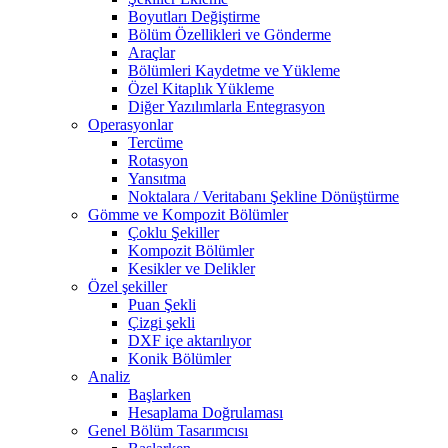
Boyutları Değiştirme
Bölüm Özellikleri ve Gönderme
Araçlar
Bölümleri Kaydetme ve Yükleme
Özel Kitaplık Yükleme
Diğer Yazılımlarla Entegrasyon
Operasyonlar
Tercüme
Rotasyon
Yansıtma
Noktalara / Veritabanı Şekline Dönüştürme
Gömme ve Kompozit Bölümler
Çoklu Şekiller
Kompozit Bölümler
Kesikler ve Delikler
Özel şekiller
Puan Şekli
Çizgi şekli
DXF içe aktarılıyor
Konik Bölümler
Analiz
Başlarken
Hesaplama Doğrulaması
Genel Bölüm Tasarımcısı