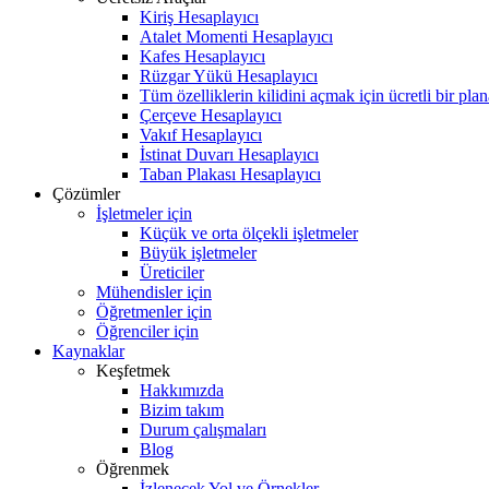
Kiriş Hesaplayıcı
Atalet Momenti Hesaplayıcı
Kafes Hesaplayıcı
Rüzgar Yükü Hesaplayıcı
Tüm özelliklerin kilidini açmak için ücretli bir pla
Çerçeve Hesaplayıcı
Vakıf Hesaplayıcı
İstinat Duvarı Hesaplayıcı
Taban Plakası Hesaplayıcı
Çözümler
İşletmeler için
Küçük ve orta ölçekli işletmeler
Büyük işletmeler
Üreticiler
Mühendisler için
Öğretmenler için
Öğrenciler için
Kaynaklar
Keşfetmek
Hakkımızda
Bizim takım
Durum çalışmaları
Blog
Öğrenmek
İzlenecek Yol ve Örnekler