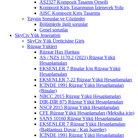
AS2327 Kompozit Tasarım Örneği
Kompozit Kiriş Tasarımının İzlenecek Yolu
AISC Kompozit Kiriş Tasarımı
Yaygın Sorunlar ve Çözümler
Bölümlerle ilgili sorunlar
Genel sorunlar
SkyCiv Yük Jeneratörü
SkyCiv Yük Üreticisine Giriş
Rüzgar Yükleri
Rüzgar Hızı Haritası
AS / NZS 1170.2 (2021) Rüzgar Yükü
Hesaplamaları
EKSENLER 7 Binalar İçin Rüzgar Yükü
Hesaplamaları
EKSENLER 7-22 Rüzgar Yükü Hesaplamaları
İÇİNDE 1991 Rüzgar Yükü Hesaplamaları
(Binalar)
NBCC 2015 Rüzgar Yükü Hesaplamaları
DIR-DİR 875 Rüzgar Yükü Hesaplamaları
NSCP 2015 Rüzgar Yükü Hesaplamaları
CFE Rüzgar Yükü Hesaplamaları (Meksika için)
SANS 10160 Rüzgar Yükü Hesaplamaları
EKSENLER 7 Rüzgar Yükü Hesaplamaları
(Bağlantısız Duvar / Katı İşaretler)
İÇİNDE 1991 Rüzgar Yükü Hesaplamaları