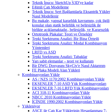
Teknik İpucu: SketchUp S3D'ye kadar
Eğimli Çatı Modelleme
Teknik İpucu: Sert Bağlantılarla Eksantrik Yükler
Nasıl Modellenir
Bu makale, yapısal kararlılık kavramını, çok ilgili
konular olan statik belirlilik ve belirsizlik ile
birlikte açıklamaktadır., belirsizlik, ve Kararsızlık
Ortotropik Plakalar: Teori ve Örnekler
Tepki Spektrumu Analizi: Bir Bina Örneği
Tepki Spektrumu Analizi: Modal Kombinasyon
Yöntemleri
LRFD vs ASD
Tepki Spektrumu Analizi: Tabaklar
Yarı sabit elemanlar – teori ve kullanım
Bir DWG Dosyasını SkyCiv'e Nasıl Aktarırım
FE Plaka Modeli Alan Yükleri
Kombinasyonları Yükle
AS / NZS 1170:2002 Kombinasyonları Yükle
EKSENLER 7-10 ASD Yük Kombinasyonları
EKSENLER 7-16 LRFD Yük Kombinasyonları
ACI 318-11 Kombinasyonları Yükle
NBCC 2010 Kombinasyonları Yükle
İÇİNDE 1990:2002 Kombinasyonları Yükle
Yükleniyor
ASCE ile Çatı Kar Yüklerinin Hesaplanması 7-