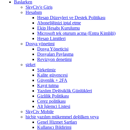
Başlarken
SkyCiv'e Giriş
Hesabım
Hesap Düzeyleri ve Destek Politikası
Aboneliğinizi iptal etme
Ekip Hesabı Kurulumu
Microsoft tek oturum açma (Entra Kimliği)
Hesap Limitleri
Dosya yönetimi
Dosya Yöneticisi
Dosyaları Paylaşma
Revizyon denetimi
şirket
Şirketimiz
Kalite güvencesi
Güvenlik + 2FA
Kayıt tutma
Yazılım Değişiklik Günlükleri
Gizlilik Politikası
Çerez politikası
Alt İşlemci Listesi
SkyCiv Mobile
hiçbir yazılım mükemmel değilken veya
Genel Hizmet Şartları
Kullanıcı Bildirimi