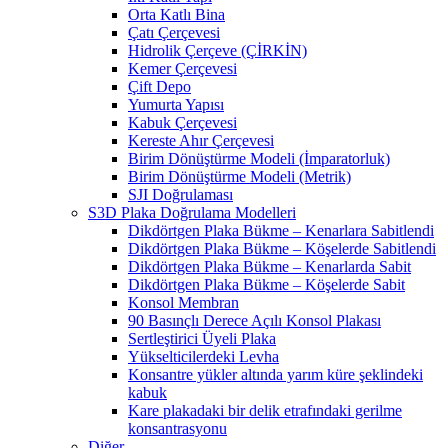
Orta Katlı Bina
Çatı Çerçevesi
Hidrolik Çerçeve (ÇİRKİN)
Kemer Çerçevesi
Çift Depo
Yumurta Yapısı
Kabuk Çerçevesi
Kereste Ahır Çerçevesi
Birim Dönüştürme Modeli (İmparatorluk)
Birim Dönüştürme Modeli (Metrik)
SJI Doğrulaması
S3D Plaka Doğrulama Modelleri
Dikdörtgen Plaka Bükme – Kenarlara Sabitlendi
Dikdörtgen Plaka Bükme – Köşelerde Sabitlendi
Dikdörtgen Plaka Bükme – Kenarlarda Sabit
Dikdörtgen Plaka Bükme – Köşelerde Sabit
Konsol Membran
90 Basınçlı Derece Açılı Konsol Plakası
Sertleştirici Üyeli Plaka
Yükselticilerdeki Levha
Konsantre yükler altında yarım küre şeklindeki
kabuk
Kare plakadaki bir delik etrafındaki gerilme
konsantrasyonu
Diğer