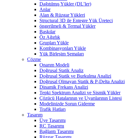
Dağıtılmış Yükler (DL’ler)
Anlar
Alan & Rüzgar Yükleri
Structural 3D ile Entegre Yük Üreteci
öngerilmeli & Termal Yükler
Baskılar
Öz Ağırlık
Grupları Yükle
Kombinasyonları Yükle
Yük Birleşim Şemaları
Çözme
Onarım Modeli
Doğrusal Statik Analiz
Doğrusal Statik ve Burkulma Analizi
Doğrusal Olmayan Statik & P-Delta Analizi
Dinamik Frekans Analizi
Tepki Spektrum Analizi ve Sismik Yükler
Çözücü Hatalarının ve Uyarılarının Listesi
Modelinizde Sorun Giderme
Trafik Hatları
Tasarım
Üye Tasarımı
RC Tasarımı
Bağlantı Tasarımı
Rüzgar Tasarımı