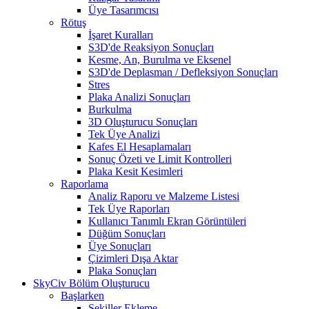
Üye Tasarımcısı
Rötuş
İşaret Kuralları
S3D'de Reaksiyon Sonuçları
Kesme, An, Burulma ve Eksenel
S3D'de Deplasman / Defleksiyon Sonuçları
Stres
Plaka Analizi Sonuçları
Burkulma
3D Oluşturucu Sonuçları
Tek Üye Analizi
Kafes El Hesaplamaları
Sonuç Özeti ve Limit Kontrolleri
Plaka Kesit Kesimleri
Raporlama
Analiz Raporu ve Malzeme Listesi
Tek Üye Raporları
Kullanıcı Tanımlı Ekran Görüntüleri
Düğüm Sonuçları
Üye Sonuçları
Çizimleri Dışa Aktar
Plaka Sonuçları
SkyCiv Bölüm Oluşturucu
Başlarken
Şekiller Ekleme