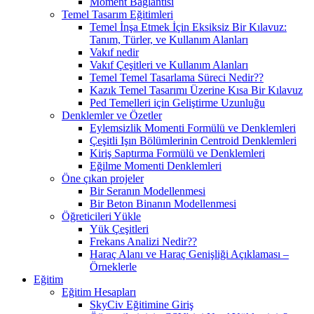
Moment Bağlantısı
Temel Tasarım Eğitimleri
Temel İnşa Etmek İçin Eksiksiz Bir Kılavuz:
Tanım, Türler, ve Kullanım Alanları
Vakıf nedir
Vakıf Çeşitleri ve Kullanım Alanları
Temel Temel Tasarlama Süreci Nedir??
Kazık Temel Tasarımı Üzerine Kısa Bir Kılavuz
Ped Temelleri için Geliştirme Uzunluğu
Denklemler ve Özetler
Eylemsizlik Momenti Formülü ve Denklemleri
Çeşitli Işın Bölümlerinin Centroid Denklemleri
Kiriş Saptırma Formülü ve Denklemleri
Eğilme Momenti Denklemleri
Öne çıkan projeler
Bir Seranın Modellenmesi
Bir Beton Binanın Modellenmesi
Öğreticileri Yükle
Yük Çeşitleri
Frekans Analizi Nedir??
Haraç Alanı ve Haraç Genişliği Açıklaması –
Örneklerle
Eğitim
Eğitim Hesapları
SkyCiv Eğitimine Giriş