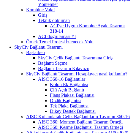
Yöntemler
Kombine Vakıf
Giriş
Teknik döküman
ACI'ye Uygun Kombine Ayak Tasarımı
318-14
ACI doğrulaması #1
Örnek Temel Projesi İzlenecek Yolu
SkyCiv Bağlantı Tasarımı
Başlarken
SkyCiv Çelik Bağlantı Tasarımına Giriş
Bağlantı Seçme
Bağlantı Tasarımı Kılavuzu
SkyCiv Bağlantı Tasarımı Hesaplayıcı nasıl kullanılır?
AISC 360-16 Bağlantılar
Kolon Ek Bağlantısı
Çift Açılı Bağlantı
Flanş Plakası Bağlantısı
Dizlik Bağlantısı
Tek Plaka Bağlantısı
Dikey Destek Bağlantısı
AISC Kullanılarak Çelik Bağlantıların Tasarımı 360-16
AISC 360: Moment Bağlantı Tasarım Örneği
AISC 360: Kesme Bağlantısı Tasarım Örneği
AS kullanarak Çelik Bağlantıların Tasarımı 4100:2020