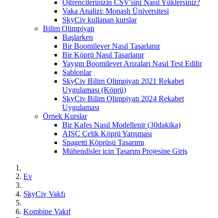
Öğrencilerinizin CSV'sini Nasıl Yüklersiniz?
Vaka Analizi: Monash Üniversitesi
SkyCiv kullanan kurslar
Bilim Olimpiyatı
Başlarken
Bir Boomilever Nasıl Tasarlanır
Bir Köprü Nasıl Tasarlanır
Yaygın Boomilever Arızaları Nasıl Test Edilir
Şablonlar
SkyCiv Bilim Olimpiyatı 2021 Rekabet
Uygulaması (Köprü)
SkyCiv Bilim Olimpiyatı 2024 Rekabet
Uygulaması
Örnek Kurslar
Bir Kafes Nasıl Modellenir (30dakika)
AISC Çelik Köprü Yarışması
Spagetti Köprüsü Tasarımı
Mühendisler için Tasarım Projesine Giriş
Ev
SkyCiv Vakfı
Kombine Vakıf