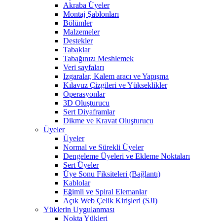
Akraba Üyeler
Montaj Şablonları
Bölümler
Malzemeler
Destekler
Tabaklar
Tabağınızı Meshlemek
Veri sayfaları
Izgaralar, Kalem aracı ve Yapışma
Kılavuz Çizgileri ve Yükseklikler
Operasyonlar
3D Oluşturucu
Sert Diyaframlar
Dikme ve Kravat Oluşturucu
Üyeler
Üyeler
Normal ve Sürekli Üyeler
Dengeleme Üyeleri ve Ekleme Noktaları
Sert Üyeler
Üye Sonu Fiksiteleri (Bağlantı)
Kablolar
Eğimli ve Spiral Elemanlar
Açık Web Çelik Kirişleri (SJI)
Yüklerin Uygulanması
Nokta Yükleri