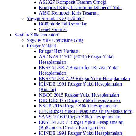
AS2327 Kompozit Tasarım Örneği
Kompozit Kiriş Tasarımının İzlenecek Yolu
AISC Kompozit Kiriş Tasarımı
Yaygın Sorunlar ve Çözümler
Bölümlerle ilgili sorunlar
Genel sorunlar
SkyCiv Yük Jeneratörü
SkyCiv Yük Üreticisine Giriş
Rüzgar Yükleri
Rüzgar Hızı Haritası
AS / NZS 1170.2 (2021) Rüzgar Yükü
Hesaplamaları
EKSENLER 7 Binalar İçin Rüzgar Yükü
Hesaplamaları
EKSENLER 7-22 Rüzgar Yükü Hesaplamaları
İÇİNDE 1991 Rüzgar Yükü Hesaplamaları
(Binalar)
NBCC 2015 Rüzgar Yükü Hesaplamaları
DIR-DİR 875 Rüzgar Yükü Hesaplamaları
NSCP 2015 Rüzgar Yükü Hesaplamaları
CFE Rüzgar Yükü Hesaplamaları (Meksika için)
SANS 10160 Rüzgar Yükü Hesaplamaları
EKSENLER 7 Rüzgar Yükü Hesaplamaları
(Bağlantısız Duvar / Katı İşaretler)
İÇİNDE 1991 Rüzgar Yükü Hesaplamaları