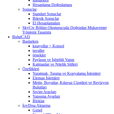
Başlarken
Hesaplama Doğrulaması
Sonuçlar
Standart Sonuçlar
Bileşik Sonuçlar
El Hesaplamaları
SkyCiv Bölüm Oluşturucuda Doğrudan Mukavemet
Yöntemi Tasarımı
BulutCAD
Başlarken
kısayollar + Konsol
tuvaller
örnekler
Paylaşın ve İşbirliği Yapın
Katmanlar ve Nitelik Stilleri
Özellikleri
Yaratmak, Taşıma ve Kopyalama İşlemleri
Eleman İşlemleri
Metin, Boyutlar, Kılavuz Çizgileri ve Revizyon
Bulutları
Seçim Araçları
Yapışma Ayarları
Bloklar
İçe/Dışa Aktarma
Genel