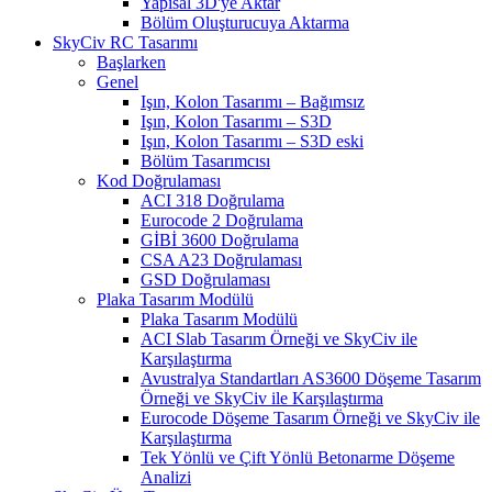
Yapısal 3D'ye Aktar
Bölüm Oluşturucuya Aktarma
SkyCiv RC Tasarımı
Başlarken
Genel
Işın, Kolon Tasarımı – Bağımsız
Işın, Kolon Tasarımı – S3D
Işın, Kolon Tasarımı – S3D eski
Bölüm Tasarımcısı
Kod Doğrulaması
ACI 318 Doğrulama
Eurocode 2 Doğrulama
GİBİ 3600 Doğrulama
CSA A23 Doğrulaması
GSD Doğrulaması
Plaka Tasarım Modülü
Plaka Tasarım Modülü
ACI Slab Tasarım Örneği ve SkyCiv ile
Karşılaştırma
Avustralya Standartları AS3600 Döşeme Tasarım
Örneği ve SkyCiv ile Karşılaştırma
Eurocode Döşeme Tasarım Örneği ve SkyCiv ile
Karşılaştırma
Tek Yönlü ve Çift Yönlü Betonarme Döşeme
Analizi