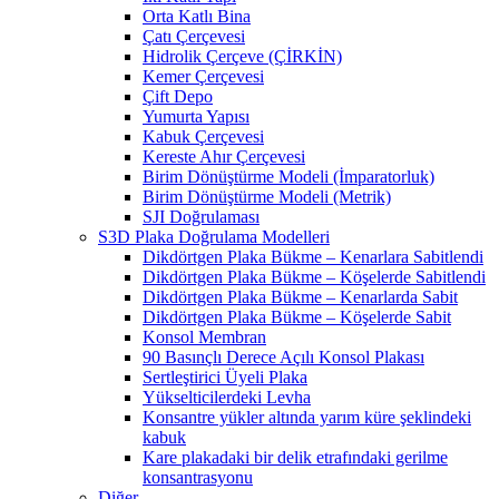
Orta Katlı Bina
Çatı Çerçevesi
Hidrolik Çerçeve (ÇİRKİN)
Kemer Çerçevesi
Çift Depo
Yumurta Yapısı
Kabuk Çerçevesi
Kereste Ahır Çerçevesi
Birim Dönüştürme Modeli (İmparatorluk)
Birim Dönüştürme Modeli (Metrik)
SJI Doğrulaması
S3D Plaka Doğrulama Modelleri
Dikdörtgen Plaka Bükme – Kenarlara Sabitlendi
Dikdörtgen Plaka Bükme – Köşelerde Sabitlendi
Dikdörtgen Plaka Bükme – Kenarlarda Sabit
Dikdörtgen Plaka Bükme – Köşelerde Sabit
Konsol Membran
90 Basınçlı Derece Açılı Konsol Plakası
Sertleştirici Üyeli Plaka
Yükselticilerdeki Levha
Konsantre yükler altında yarım küre şeklindeki
kabuk
Kare plakadaki bir delik etrafındaki gerilme
konsantrasyonu
Diğer