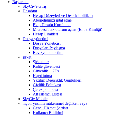
Başlarken
SkyCiv'e Giriş
Hesabım
Hesap Düzeyleri ve Destek Politikası
Aboneliğinizi iptal etme
Ekip Hesabı Kurulumu
Microsoft tek oturum açma (Entra Kimliği)
Hesap Limitleri
Dosya yönetimi
Dosya Yöneticisi
Dosyaları Paylaşma
Revizyon denetimi
şirket
Şirketimiz
Kalite güvencesi
Güvenlik + 2FA
Kayıt tutma
Yazılım Değişiklik Günlükleri
Gizlilik Politikası
Çerez politikası
Alt İşlemci Listesi
SkyCiv Mobile
hiçbir yazılım mükemmel değilken veya
Genel Hizmet Şartları
Kullanıcı Bildirimi