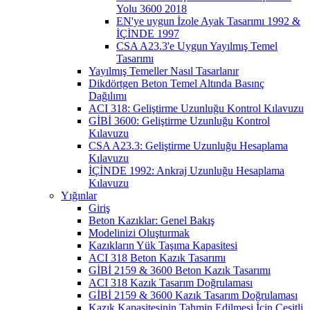
Yolu 3600 2018
EN'ye uygun İzole Ayak Tasarımı 1992 &
İÇİNDE 1997
CSA A23.3'e Uygun Yayılmış Temel
Tasarımı
Yayılmış Temeller Nasıl Tasarlanır
Dikdörtgen Beton Temel Altında Basınç
Dağılımı
ACI 318: Geliştirme Uzunluğu Kontrol Kılavuzu
GİBİ 3600: Geliştirme Uzunluğu Kontrol
Kılavuzu
CSA A23.3: Geliştirme Uzunluğu Hesaplama
Kılavuzu
İÇİNDE 1992: Ankraj Uzunluğu Hesaplama
Kılavuzu
Yığınlar
Giriş
Beton Kazıklar: Genel Bakış
Modelinizi Oluşturmak
Kazıkların Yük Taşıma Kapasitesi
ACI 318 Beton Kazık Tasarımı
GİBİ 2159 & 3600 Beton Kazık Tasarımı
ACI 318 Kazık Tasarım Doğrulaması
GİBİ 2159 & 3600 Kazık Tasarım Doğrulaması
Kazık Kapasitesinin Tahmin Edilmesi İçin Çeşitli