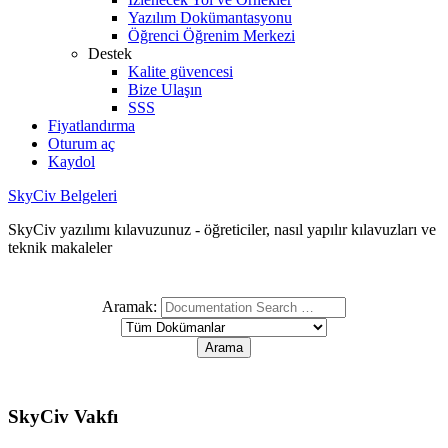
Yazılım Dokümantasyonu
Öğrenci Öğrenim Merkezi
Destek
Kalite güvencesi
Bize Ulaşın
SSS
Fiyatlandırma
Oturum aç
Kaydol
SkyCiv Belgeleri
SkyCiv yazılımı kılavuzunuz - öğreticiler, nasıl yapılır kılavuzları ve
teknik makaleler
Aramak:
SkyCiv Vakfı