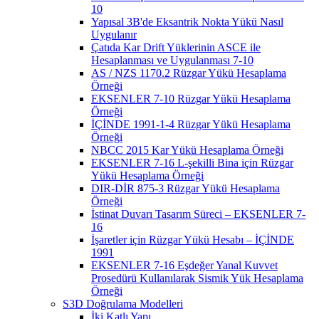
10
Yapısal 3B'de Eksantrik Nokta Yükü Nasıl
Uygulanır
Çatıda Kar Drift Yüklerinin ASCE ile
Hesaplanması ve Uygulanması 7-10
AS / NZS 1170.2 Rüzgar Yükü Hesaplama
Örneği
EKSENLER 7-10 Rüzgar Yükü Hesaplama
Örneği
İÇİNDE 1991-1-4 Rüzgar Yükü Hesaplama
Örneği
NBCC 2015 Kar Yükü Hesaplama Örneği
EKSENLER 7-16 L-şekilli Bina için Rüzgar
Yükü Hesaplama Örneği
DIR-DİR 875-3 Rüzgar Yükü Hesaplama
Örneği
İstinat Duvarı Tasarım Süreci – EKSENLER 7-
16
İşaretler için Rüzgar Yükü Hesabı – İÇİNDE
1991
EKSENLER 7-16 Eşdeğer Yanal Kuvvet
Prosedürü Kullanılarak Sismik Yük Hesaplama
Örneği
S3D Doğrulama Modelleri
İki Katlı Yapı