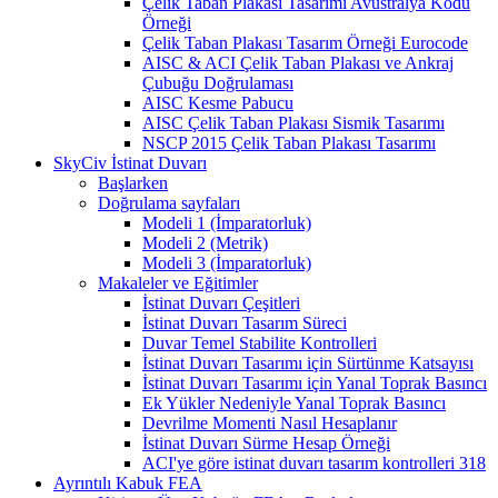
Çelik Taban Plakası Tasarımı Avustralya Kodu
Örneği
Çelik Taban Plakası Tasarım Örneği Eurocode
AISC & ACI Çelik Taban Plakası ve Ankraj
Çubuğu Doğrulaması
AISC Kesme Pabucu
AISC Çelik Taban Plakası Sismik Tasarımı
NSCP 2015 Çelik Taban Plakası Tasarımı
SkyCiv İstinat Duvarı
Başlarken
Doğrulama sayfaları
Modeli 1 (İmparatorluk)
Modeli 2 (Metrik)
Modeli 3 (İmparatorluk)
Makaleler ve Eğitimler
İstinat Duvarı Çeşitleri
İstinat Duvarı Tasarım Süreci
Duvar Temel Stabilite Kontrolleri
İstinat Duvarı Tasarımı için Sürtünme Katsayısı
İstinat Duvarı Tasarımı için Yanal Toprak Basıncı
Ek Yükler Nedeniyle Yanal Toprak Basıncı
Devrilme Momenti Nasıl Hesaplanır
İstinat Duvarı Sürme Hesap Örneği
ACI'ye göre istinat duvarı tasarım kontrolleri 318
Ayrıntılı Kabuk FEA