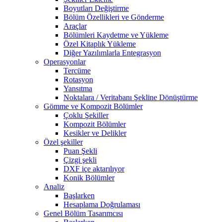
Boyutları Değiştirme
Bölüm Özellikleri ve Gönderme
Araçlar
Bölümleri Kaydetme ve Yükleme
Özel Kitaplık Yükleme
Diğer Yazılımlarla Entegrasyon
Operasyonlar
Tercüme
Rotasyon
Yansıtma
Noktalara / Veritabanı Şekline Dönüştürme
Gömme ve Kompozit Bölümler
Çoklu Şekiller
Kompozit Bölümler
Kesikler ve Delikler
Özel şekiller
Puan Şekli
Çizgi şekli
DXF içe aktarılıyor
Konik Bölümler
Analiz
Başlarken
Hesaplama Doğrulaması
Genel Bölüm Tasarımcısı