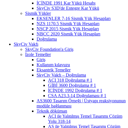
İÇİNDE 1991 Kar Yükü Hesabı
SkyCiv S3D'de Entegre Kar Yükü
Sismik Yükler
EKSENLER 7-16 Sismik Yük Hesapları
NZS 1170.5 Sismik Yük Hesapları
NSCP 2015 Sismik Yük Hesapları
NBCC 2020 Sismik Yük Hesapları
Doğrulama
SkyCiv Vakfı
SkyCiv Foundation'a Giriş
İzole Temeller
Giriş
Kullanım kılavuzu
Eksantrik Temeller
SkyCiv Vakfı – Doğrulama
ACI 318 Doğrulama # 1
GİBİ 3600 Doğrulama # 1
İÇİNDE 1992 Doğrulama # 1
CSA A23.3-14 Doğrulaması # 1
AS3600 Tasarım Örneği | Üstyapı reaksiyonunun
modüle bağlanması
Teknik döküman
ACI ile Yalıtılmış Temel Tasarımı Çözüm
Yolu 318-14
AS ile Yalıtılmış Temel Tasarımı Çözüm