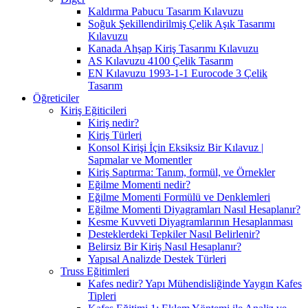
Kaldırma Pabucu Tasarım Kılavuzu
Soğuk Şekillendirilmiş Çelik Aşık Tasarımı
Kılavuzu
Kanada Ahşap Kiriş Tasarımı Kılavuzu
AS Kılavuzu 4100 Çelik Tasarım
EN Kılavuzu 1993-1-1 Eurocode 3 Çelik
Tasarım
Öğreticiler
Kiriş Eğiticileri
Kiriş nedir?
Kiriş Türleri
Konsol Kirişi İçin Eksiksiz Bir Kılavuz |
Sapmalar ve Momentler
Kiriş Saptırma: Tanım, formül, ve Örnekler
Eğilme Momenti nedir?
Eğilme Momenti Formülü ve Denklemleri
Eğilme Momenti Diyagramları Nasıl Hesaplanır?
Kesme Kuvveti Diyagramlarının Hesaplanması
Desteklerdeki Tepkiler Nasıl Belirlenir?
Belirsiz Bir Kiriş Nasıl Hesaplanır?
Yapısal Analizde Destek Türleri
Truss Eğitimleri
Kafes nedir? Yapı Mühendisliğinde Yaygın Kafes
Tipleri