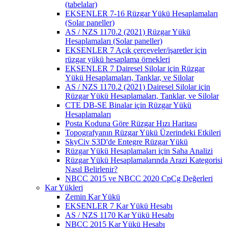
(tabelalar)
EKSENLER 7-16 Rüzgar Yükü Hesaplamaları
(Solar paneller)
AS / NZS 1170.2 (2021) Rüzgar Yükü
Hesaplamaları (Solar paneller)
EKSENLER 7 Açık çerçeveler/işaretler için
rüzgar yükü hesaplama örnekleri
EKSENLER 7 Dairesel Silolar için Rüzgar
Yükü Hesaplamaları, Tanklar, ve Silolar
AS / NZS 1170.2 (2021) Dairesel Silolar için
Rüzgar Yükü Hesaplamaları, Tanklar, ve Silolar
CTE DB-SE Binalar için Rüzgar Yükü
Hesaplamaları
Posta Koduna Göre Rüzgar Hızı Haritası
Topografyanın Rüzgar Yükü Üzerindeki Etkileri
SkyCiv S3D'de Entegre Rüzgar Yükü
Rüzgar Yükü Hesaplamaları için Saha Analizi
Rüzgar Yükü Hesaplamalarında Arazi Kategorisi
Nasıl Belirlenir?
NBCC 2015 ve NBCC 2020 CpCg Değerleri
Kar Yükleri
Zemin Kar Yükü
EKSENLER 7 Kar Yükü Hesabı
AS / NZS 1170 Kar Yükü Hesabı
NBCC 2015 Kar Yükü Hesabı