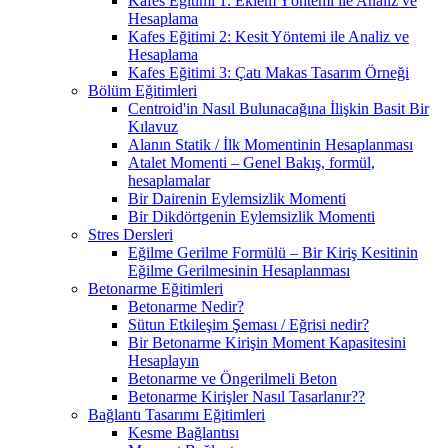
Kafes Eğitimi 1: Eklem Yöntemi ile Analiz ve
Hesaplama
Kafes Eğitimi 2: Kesit Yöntemi ile Analiz ve
Hesaplama
Kafes Eğitimi 3: Çatı Makas Tasarım Örneği
Bölüm Eğitimleri
Centroid'in Nasıl Bulunacağına İlişkin Basit Bir
Kılavuz
Alanın Statik / İlk Momentinin Hesaplanması
Atalet Momenti – Genel Bakış, formül,
hesaplamalar
Bir Dairenin Eylemsizlik Momenti
Bir Dikdörtgenin Eylemsizlik Momenti
Stres Dersleri
Eğilme Gerilme Formülü – Bir Kiriş Kesitinin
Eğilme Gerilmesinin Hesaplanması
Betonarme Eğitimleri
Betonarme Nedir?
Sütun Etkileşim Şeması / Eğrisi nedir?
Bir Betonarme Kirişin Moment Kapasitesini
Hesaplayın
Betonarme ve Öngerilmeli Beton
Betonarme Kirişler Nasıl Tasarlanır??
Bağlantı Tasarımı Eğitimleri
Kesme Bağlantısı