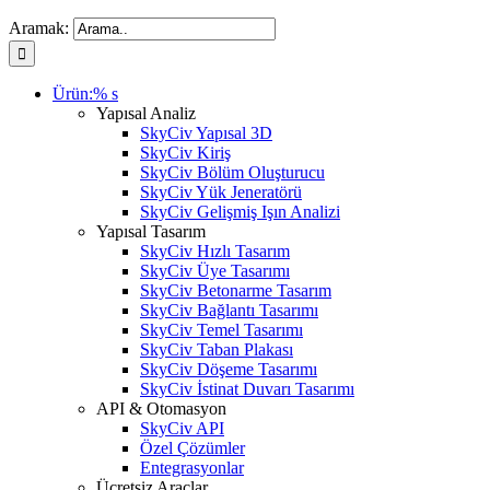
Aramak:
Ürün:% s
Yapısal Analiz
SkyCiv Yapısal 3D
SkyCiv Kiriş
SkyCiv Bölüm Oluşturucu
SkyCiv Yük Jeneratörü
SkyCiv Gelişmiş Işın Analizi
Yapısal Tasarım
SkyCiv Hızlı Tasarım
SkyCiv Üye Tasarımı
SkyCiv Betonarme Tasarım
SkyCiv Bağlantı Tasarımı
SkyCiv Temel Tasarımı
SkyCiv Taban Plakası
SkyCiv Döşeme Tasarımı
SkyCiv İstinat Duvarı Tasarımı
API & Otomasyon
SkyCiv API
Özel Çözümler
Entegrasyonlar
Ücretsiz Araçlar