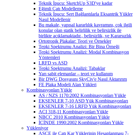
Teknik İpucu: SketchUp S3D'ye kadar
Eğimli Çatı Modelleme
Teknik İpucu: Sert Bağlantılarla Eksantrik Yükler
Nasıl Modellenir
Bu makale, yapısal kararlılık kavramını, çok ilgili
konular olan statik belirlilik ve belirsizlik ile
birlikte açıklamaktadır., belirsizlik, ve Kararsızlık
Ortotropik Plakalar: Teori ve Örnekler
Tepki Spektrumu Analizi: Bir Bina Örneği
Tepki Spektrumu Analizi: Modal Kombinasyon
Yöntemleri
LRFD vs ASD
Tepki Spektrumu Analizi: Tabaklar
Yarı sabit elemanlar – teori ve kullanım
Bir DWG Dosyasını SkyCiv'e Nasıl Aktarırım
FE Plaka Modeli Alan Yükleri
Kombinasyonları Yükle
AS / NZS 1170:2002 Kombinasyonları Yükle
EKSENLER 7-10 ASD Yük Kombinasyonları
EKSENLER 7-16 LRFD Yük Kombinasyonları
ACI 318-11 Kombinasyonları Yükle
NBCC 2010 Kombinasyonları Yükle
İÇİNDE 1990:2002 Kombinasyonları Yükle
Yükleniyor
ASCE ile Çatı Kar Yüklerinin Hesaplanması 7-