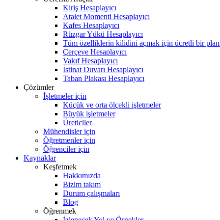
Kiriş Hesaplayıcı
Atalet Momenti Hesaplayıcı
Kafes Hesaplayıcı
Rüzgar Yükü Hesaplayıcı
Tüm özelliklerin kilidini açmak için ücretli bir pla
Çerçeve Hesaplayıcı
Vakıf Hesaplayıcı
İstinat Duvarı Hesaplayıcı
Taban Plakası Hesaplayıcı
Çözümler
İşletmeler için
Küçük ve orta ölçekli işletmeler
Büyük işletmeler
Üreticiler
Mühendisler için
Öğretmenler için
Öğrenciler için
Kaynaklar
Keşfetmek
Hakkımızda
Bizim takım
Durum çalışmaları
Blog
Öğrenmek
İzlenecek Yol ve Örnekler