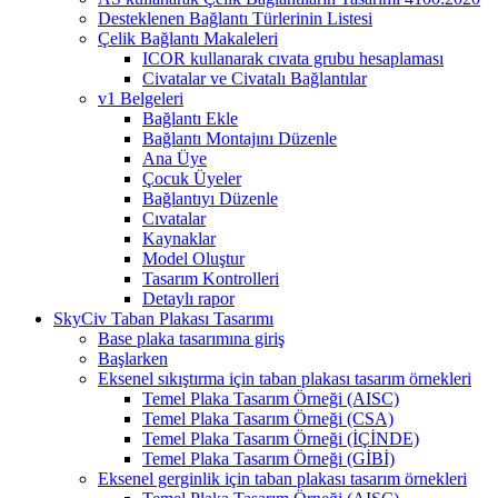
Desteklenen Bağlantı Türlerinin Listesi
Çelik Bağlantı Makaleleri
ICOR kullanarak cıvata grubu hesaplaması
Civatalar ve Civatalı Bağlantılar
v1 Belgeleri
Bağlantı Ekle
Bağlantı Montajını Düzenle
Ana Üye
Çocuk Üyeler
Bağlantıyı Düzenle
Cıvatalar
Kaynaklar
Model Oluştur
Tasarım Kontrolleri
Detaylı rapor
SkyCiv Taban Plakası Tasarımı
Base plaka tasarımına giriş
Başlarken
Eksenel sıkıştırma için taban plakası tasarım örnekleri
Temel Plaka Tasarım Örneği (AISC)
Temel Plaka Tasarım Örneği (CSA)
Temel Plaka Tasarım Örneği (İÇİNDE)
Temel Plaka Tasarım Örneği (GİBİ)
Eksenel gerginlik için taban plakası tasarım örnekleri