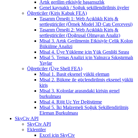
Artık gerilim etkisiyle başarısızlık
Genel kaynaklı / Soğuk şekillendirilmiş üyeler
Öğreticiler (Kiriş Kabuk FEA)
Tasarım Örneği 1: Web Açıklıklı Kiriş &
sertleştiriciler (Örnek Model 3D Çatı Çerçevesi)
Tasarım Örneği 2: Web Açıklıklı Kiriş &
sertleştiriciler (Doğrusal Olmayan Analiz)
Misal 3. Artık Gerilmenin Etkisiyle Çelik Kolon
Bükülme Analizi
Misal 4. Üye Yükleme için Yük Genliği Sırası
Misal 5. Temas Analizi için Yalnızca Sıkıştırmalı
Yaylar
Öğreticiler (Üye Shell FEA)
Misal 1. Basit eksenel yüklü eleman
Misal 2. Bükme ile güçlendirilmiş eksenel yüklü
kiriş
Misal 3. Kolonlar arasındaki kirişin genel
burkulması
Misal 4. Rijit Uç Yer Değiştirme
Misal 5. İki Malzemeli Soğuk Şekillendirilmiş
Eleman Burkulması
SkyCiv API
SkyCiv API
Eklentiler
Excel için SkyCiv