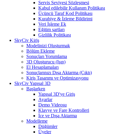
Servis Seviyesi Sözleşmesi
Kabul edilebilir Kullanım Politikası
Üçüncü Taraf Kod Politikası
Kurabiye & İzleme Bildirimi
Veri İşleme Ek
Eğitim şartları
Gizlilik Politikası
SkyCiv Kiriş
Modelinizi Oluşturmak
Bölüm Ekleme
Sonuçları Yorumlama
3D Oluşturucu (Işın)
El Hesaplamaları
Sonuçlarınızı Dışa Aktarma (Çıktı)
Kiriş Tasarımı ve Optimizasyonu
SkyCiv Yapısal 3D
Başlarken
Yapısal 3D'ye Giriş
Ayarlar
Demo Videosu
Klavye ve Fare Kontrolleri
İçe ve Dışa Aktarma
Modelleme
Düğümler
Üyeler