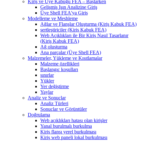
Kiriş ve Üye Kabuğu FEA – Başlarken
Gelişmiş Işın Analizine Giriş
Üye Shell FEA'ya Giriş
Modelleme ve Meshleme
Ağlar ve Flanşlar Oluşturma (Kiriş Kabuk FEA)
sertleştiriciler (Kiriş Kabuk FEA)
Web Açıklıkları ile Bir Kiriş Nasıl Tasarlanır
(Kiriş Kabuk FEA)
Ağ oluşturma
Ana parçalar (Üye Shell FEA)
Malzemeler, Yükleme ve Kısıtlamalar
Malzeme özellikleri
Başlangıç ​​koşulları
sınırlar
Yükler
Yer değiştirme
Yaylar
Analiz ve Sonuçlar
Analiz Türleri
Sonuçlar ve Görüntüler
Doğrulama
Web açıklıkları hatası olan kirişler
Yanal burulmalı burkulma
Kiriş flanşı yerel burkulması
Kiriş web paneli lokal burkulması