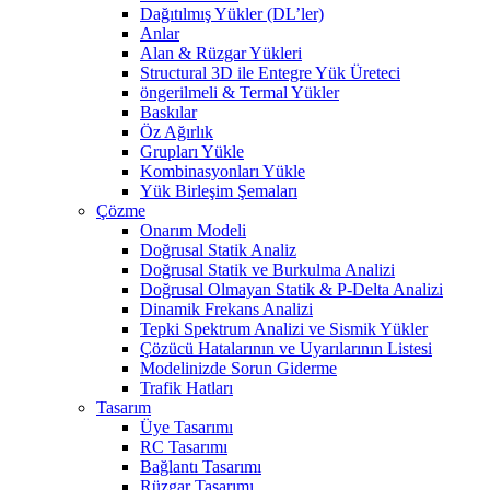
Dağıtılmış Yükler (DL’ler)
Anlar
Alan & Rüzgar Yükleri
Structural 3D ile Entegre Yük Üreteci
öngerilmeli & Termal Yükler
Baskılar
Öz Ağırlık
Grupları Yükle
Kombinasyonları Yükle
Yük Birleşim Şemaları
Çözme
Onarım Modeli
Doğrusal Statik Analiz
Doğrusal Statik ve Burkulma Analizi
Doğrusal Olmayan Statik & P-Delta Analizi
Dinamik Frekans Analizi
Tepki Spektrum Analizi ve Sismik Yükler
Çözücü Hatalarının ve Uyarılarının Listesi
Modelinizde Sorun Giderme
Trafik Hatları
Tasarım
Üye Tasarımı
RC Tasarımı
Bağlantı Tasarımı
Rüzgar Tasarımı