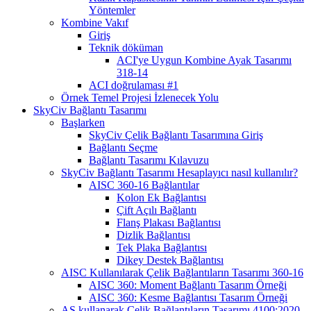
Yöntemler
Kombine Vakıf
Giriş
Teknik döküman
ACI'ye Uygun Kombine Ayak Tasarımı
318-14
ACI doğrulaması #1
Örnek Temel Projesi İzlenecek Yolu
SkyCiv Bağlantı Tasarımı
Başlarken
SkyCiv Çelik Bağlantı Tasarımına Giriş
Bağlantı Seçme
Bağlantı Tasarımı Kılavuzu
SkyCiv Bağlantı Tasarımı Hesaplayıcı nasıl kullanılır?
AISC 360-16 Bağlantılar
Kolon Ek Bağlantısı
Çift Açılı Bağlantı
Flanş Plakası Bağlantısı
Dizlik Bağlantısı
Tek Plaka Bağlantısı
Dikey Destek Bağlantısı
AISC Kullanılarak Çelik Bağlantıların Tasarımı 360-16
AISC 360: Moment Bağlantı Tasarım Örneği
AISC 360: Kesme Bağlantısı Tasarım Örneği
AS kullanarak Çelik Bağlantıların Tasarımı 4100:2020