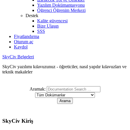
Yazılım Dokümantasyonu
Öğrenci Öğrenim Merkezi
Destek
Kalite güvencesi
Bize Ulaşın
SSS
Fiyatlandırma
Oturum aç
Kaydol
SkyCiv Belgeleri
SkyCiv yazılımı kılavuzunuz - öğreticiler, nasıl yapılır kılavuzları ve
teknik makaleler
Aramak:
SkyCiv Kiriş