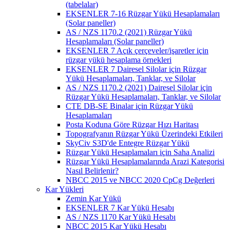
(tabelalar)
EKSENLER 7-16 Rüzgar Yükü Hesaplamaları
(Solar paneller)
AS / NZS 1170.2 (2021) Rüzgar Yükü
Hesaplamaları (Solar paneller)
EKSENLER 7 Açık çerçeveler/işaretler için
rüzgar yükü hesaplama örnekleri
EKSENLER 7 Dairesel Silolar için Rüzgar
Yükü Hesaplamaları, Tanklar, ve Silolar
AS / NZS 1170.2 (2021) Dairesel Silolar için
Rüzgar Yükü Hesaplamaları, Tanklar, ve Silolar
CTE DB-SE Binalar için Rüzgar Yükü
Hesaplamaları
Posta Koduna Göre Rüzgar Hızı Haritası
Topografyanın Rüzgar Yükü Üzerindeki Etkileri
SkyCiv S3D'de Entegre Rüzgar Yükü
Rüzgar Yükü Hesaplamaları için Saha Analizi
Rüzgar Yükü Hesaplamalarında Arazi Kategorisi
Nasıl Belirlenir?
NBCC 2015 ve NBCC 2020 CpCg Değerleri
Kar Yükleri
Zemin Kar Yükü
EKSENLER 7 Kar Yükü Hesabı
AS / NZS 1170 Kar Yükü Hesabı
NBCC 2015 Kar Yükü Hesabı