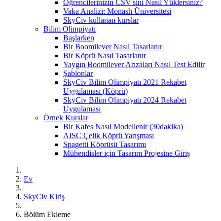
Öğrencilerinizin CSV'sini Nasıl Yüklersiniz?
Vaka Analizi: Monash Üniversitesi
SkyCiv kullanan kurslar
Bilim Olimpiyatı
Başlarken
Bir Boomilever Nasıl Tasarlanır
Bir Köprü Nasıl Tasarlanır
Yaygın Boomilever Arızaları Nasıl Test Edilir
Şablonlar
SkyCiv Bilim Olimpiyatı 2021 Rekabet
Uygulaması (Köprü)
SkyCiv Bilim Olimpiyatı 2024 Rekabet
Uygulaması
Örnek Kurslar
Bir Kafes Nasıl Modellenir (30dakika)
AISC Çelik Köprü Yarışması
Spagetti Köprüsü Tasarımı
Mühendisler için Tasarım Projesine Giriş
Ev
SkyCiv Kiriş
Bölüm Ekleme