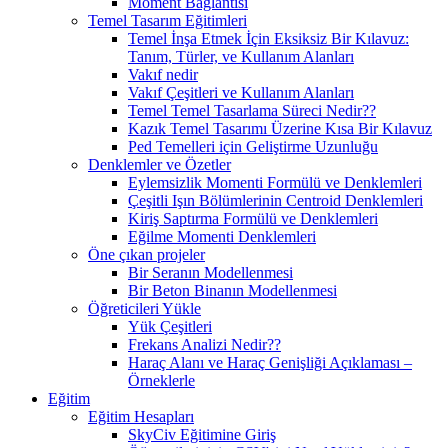
Moment Bağlantısı
Temel Tasarım Eğitimleri
Temel İnşa Etmek İçin Eksiksiz Bir Kılavuz:
Tanım, Türler, ve Kullanım Alanları
Vakıf nedir
Vakıf Çeşitleri ve Kullanım Alanları
Temel Temel Tasarlama Süreci Nedir??
Kazık Temel Tasarımı Üzerine Kısa Bir Kılavuz
Ped Temelleri için Geliştirme Uzunluğu
Denklemler ve Özetler
Eylemsizlik Momenti Formülü ve Denklemleri
Çeşitli Işın Bölümlerinin Centroid Denklemleri
Kiriş Saptırma Formülü ve Denklemleri
Eğilme Momenti Denklemleri
Öne çıkan projeler
Bir Seranın Modellenmesi
Bir Beton Binanın Modellenmesi
Öğreticileri Yükle
Yük Çeşitleri
Frekans Analizi Nedir??
Haraç Alanı ve Haraç Genişliği Açıklaması –
Örneklerle
Eğitim
Eğitim Hesapları
SkyCiv Eğitimine Giriş