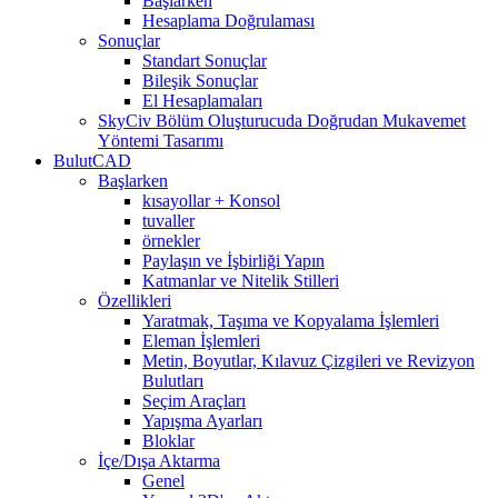
Başlarken
Hesaplama Doğrulaması
Sonuçlar
Standart Sonuçlar
Bileşik Sonuçlar
El Hesaplamaları
SkyCiv Bölüm Oluşturucuda Doğrudan Mukavemet
Yöntemi Tasarımı
BulutCAD
Başlarken
kısayollar + Konsol
tuvaller
örnekler
Paylaşın ve İşbirliği Yapın
Katmanlar ve Nitelik Stilleri
Özellikleri
Yaratmak, Taşıma ve Kopyalama İşlemleri
Eleman İşlemleri
Metin, Boyutlar, Kılavuz Çizgileri ve Revizyon
Bulutları
Seçim Araçları
Yapışma Ayarları
Bloklar
İçe/Dışa Aktarma
Genel