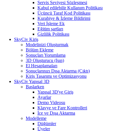
Servis Seviyesi Sözleşmesi
Kabul edilebilir Kullanım Politikası
Üçüncü Taraf Kod Politikası
Kurabiye & İzleme Bildirimi
Veri İşleme Ek
Eğitim şartları
Gizlilik Politikası
SkyCiv Kiriş
Modelinizi Oluşturmak
Bölüm Ekleme
Sonuçları Yorumlama
3D Oluşturucu (Işın)
El Hesaplamaları
Sonuçlarınızı Dışa Aktarma (Çıktı)
Kiriş Tasarımı ve Optimizasyonu
SkyCiv Yapısal 3D
Başlarken
Yapısal 3D'ye Giriş
Ayarlar
Demo Videosu
Klavye ve Fare Kontrolleri
İçe ve Dışa Aktarma
Modelleme
Düğümler
Üyeler