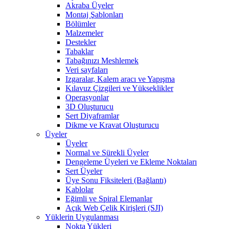
Akraba Üyeler
Montaj Şablonları
Bölümler
Malzemeler
Destekler
Tabaklar
Tabağınızı Meshlemek
Veri sayfaları
Izgaralar, Kalem aracı ve Yapışma
Kılavuz Çizgileri ve Yükseklikler
Operasyonlar
3D Oluşturucu
Sert Diyaframlar
Dikme ve Kravat Oluşturucu
Üyeler
Üyeler
Normal ve Sürekli Üyeler
Dengeleme Üyeleri ve Ekleme Noktaları
Sert Üyeler
Üye Sonu Fiksiteleri (Bağlantı)
Kablolar
Eğimli ve Spiral Elemanlar
Açık Web Çelik Kirişleri (SJI)
Yüklerin Uygulanması
Nokta Yükleri