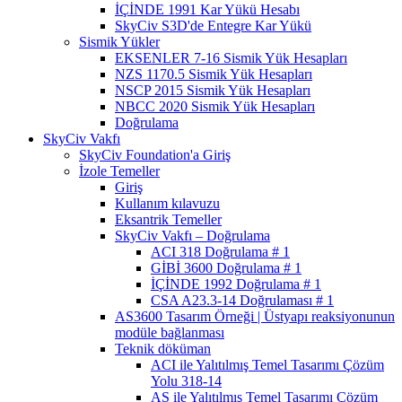
İÇİNDE 1991 Kar Yükü Hesabı
SkyCiv S3D'de Entegre Kar Yükü
Sismik Yükler
EKSENLER 7-16 Sismik Yük Hesapları
NZS 1170.5 Sismik Yük Hesapları
NSCP 2015 Sismik Yük Hesapları
NBCC 2020 Sismik Yük Hesapları
Doğrulama
SkyCiv Vakfı
SkyCiv Foundation'a Giriş
İzole Temeller
Giriş
Kullanım kılavuzu
Eksantrik Temeller
SkyCiv Vakfı – Doğrulama
ACI 318 Doğrulama # 1
GİBİ 3600 Doğrulama # 1
İÇİNDE 1992 Doğrulama # 1
CSA A23.3-14 Doğrulaması # 1
AS3600 Tasarım Örneği | Üstyapı reaksiyonunun
modüle bağlanması
Teknik döküman
ACI ile Yalıtılmış Temel Tasarımı Çözüm
Yolu 318-14
AS ile Yalıtılmış Temel Tasarımı Çözüm