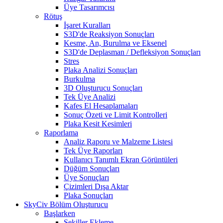
Üye Tasarımcısı
Rötuş
İşaret Kuralları
S3D'de Reaksiyon Sonuçları
Kesme, An, Burulma ve Eksenel
S3D'de Deplasman / Defleksiyon Sonuçları
Stres
Plaka Analizi Sonuçları
Burkulma
3D Oluşturucu Sonuçları
Tek Üye Analizi
Kafes El Hesaplamaları
Sonuç Özeti ve Limit Kontrolleri
Plaka Kesit Kesimleri
Raporlama
Analiz Raporu ve Malzeme Listesi
Tek Üye Raporları
Kullanıcı Tanımlı Ekran Görüntüleri
Düğüm Sonuçları
Üye Sonuçları
Çizimleri Dışa Aktar
Plaka Sonuçları
SkyCiv Bölüm Oluşturucu
Başlarken
Şekiller Ekleme