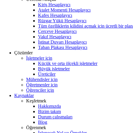
Kiriş Hesaplayıcı
Atalet Momenti Hesaplayıcı
Kafes Hesaplayıcı
Rüzgar Yükü Hesaplayıcı
Tüm özelliklerin kilidini açmak için ücretli bir pla
Çerçeve Hesaplayıcı
Vakıf Hesaplayıcı
İstinat Duvarı Hesaplayıcı
Taban Plakası Hesaplayıcı
Çözümler
İşletmeler için
Küçük ve orta ölçekli işletmeler
Büyük işletmeler
Üreticiler
Mühendisler için
Öğretmenler için
Öğrenciler için
Kaynaklar
Keşfetmek
Hakkımızda
Bizim takım
Durum çalışmaları
Blog
Öğrenmek
İzlenecek Yol ve Örnekler