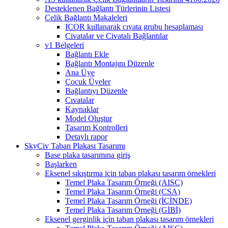
Desteklenen Bağlantı Türlerinin Listesi
Çelik Bağlantı Makaleleri
ICOR kullanarak cıvata grubu hesaplaması
Civatalar ve Civatalı Bağlantılar
v1 Belgeleri
Bağlantı Ekle
Bağlantı Montajını Düzenle
Ana Üye
Çocuk Üyeler
Bağlantıyı Düzenle
Cıvatalar
Kaynaklar
Model Oluştur
Tasarım Kontrolleri
Detaylı rapor
SkyCiv Taban Plakası Tasarımı
Base plaka tasarımına giriş
Başlarken
Eksenel sıkıştırma için taban plakası tasarım örnekleri
Temel Plaka Tasarım Örneği (AISC)
Temel Plaka Tasarım Örneği (CSA)
Temel Plaka Tasarım Örneği (İÇİNDE)
Temel Plaka Tasarım Örneği (GİBİ)
Eksenel gerginlik için taban plakası tasarım örnekleri