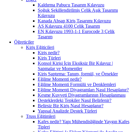
Kaldırma Pabucu Tasarım Kılavuzu
Soğuk Şekillendirilmiş Çelik Aşık Tasarımı
Kılavuzu
Kanada Ahşap Kiriş Tasarımı Kılavuzu
AS Kılavuzu 4100 Çelik Tasarım
EN Kılavuzu 1993-1-1 Eurocode 3 Çelik
Tasarım
Öğreticiler
Kiriş Eğiticileri
Kiriş nedir?
Kiriş Türleri
Konsol Kirişi İçin Eksiksiz Bir Kılavuz |
Sapmalar ve Momentler
Kiriş Saptırma: Tanım, formül, ve Örnekler
Eğilme Momenti nedir?
Eğilme Momenti Formülü ve Denklemleri
Eğilme Momenti Diyagramları Nasıl Hesaplanır?
Kesme Kuvveti Diyagramlarının Hesaplanması
Desteklerdeki Tepkiler Nasıl Belirlenir?
Belirsiz Bir Kiriş Nasıl Hesaplanır?
Yapısal Analizde Destek Türleri
Truss Eğitimleri
Kafes nedir? Yapı Mühendisliğinde Yaygın Kafes
Tipleri