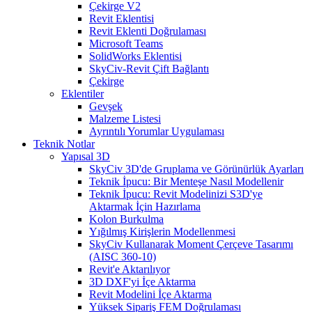
Çekirge V2
Revit Eklentisi
Revit Eklenti Doğrulaması
Microsoft Teams
SolidWorks Eklentisi
SkyCiv-Revit Çift Bağlantı
Çekirge
Eklentiler
Gevşek
Malzeme Listesi
Ayrıntılı Yorumlar Uygulaması
Teknik Notlar
Yapısal 3D
SkyCiv 3D'de Gruplama ve Görünürlük Ayarları
Teknik İpucu: Bir Menteşe Nasıl Modellenir
Teknik İpucu: Revit Modelinizi S3D'ye
Aktarmak İçin Hazırlama
Kolon Burkulma
Yığılmış Kirişlerin Modellenmesi
SkyCiv Kullanarak Moment Çerçeve Tasarımı
(AISC 360-10)
Revit'e Aktarılıyor
3D DXF'yi İçe Aktarma
Revit Modelini İçe Aktarma
Yüksek Sipariş FEM Doğrulaması