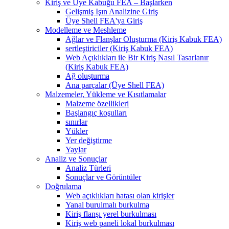
Kiriş ve Üye Kabuğu FEA – Başlarken
Gelişmiş Işın Analizine Giriş
Üye Shell FEA'ya Giriş
Modelleme ve Meshleme
Ağlar ve Flanşlar Oluşturma (Kiriş Kabuk FEA)
sertleştiriciler (Kiriş Kabuk FEA)
Web Açıklıkları ile Bir Kiriş Nasıl Tasarlanır
(Kiriş Kabuk FEA)
Ağ oluşturma
Ana parçalar (Üye Shell FEA)
Malzemeler, Yükleme ve Kısıtlamalar
Malzeme özellikleri
Başlangıç ​​koşulları
sınırlar
Yükler
Yer değiştirme
Yaylar
Analiz ve Sonuçlar
Analiz Türleri
Sonuçlar ve Görüntüler
Doğrulama
Web açıklıkları hatası olan kirişler
Yanal burulmalı burkulma
Kiriş flanşı yerel burkulması
Kiriş web paneli lokal burkulması