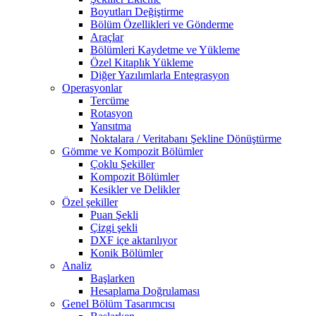
Boyutları Değiştirme
Bölüm Özellikleri ve Gönderme
Araçlar
Bölümleri Kaydetme ve Yükleme
Özel Kitaplık Yükleme
Diğer Yazılımlarla Entegrasyon
Operasyonlar
Tercüme
Rotasyon
Yansıtma
Noktalara / Veritabanı Şekline Dönüştürme
Gömme ve Kompozit Bölümler
Çoklu Şekiller
Kompozit Bölümler
Kesikler ve Delikler
Özel şekiller
Puan Şekli
Çizgi şekli
DXF içe aktarılıyor
Konik Bölümler
Analiz
Başlarken
Hesaplama Doğrulaması
Genel Bölüm Tasarımcısı