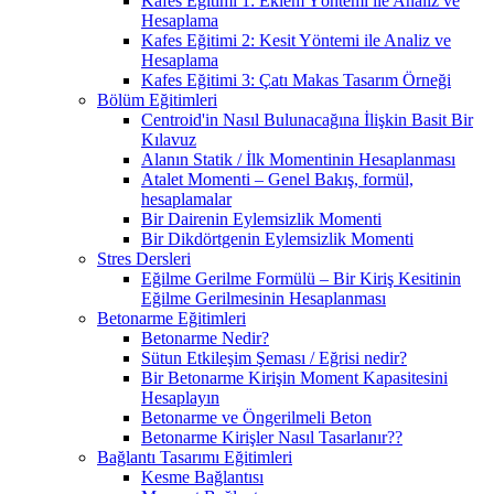
Kafes Eğitimi 1: Eklem Yöntemi ile Analiz ve
Hesaplama
Kafes Eğitimi 2: Kesit Yöntemi ile Analiz ve
Hesaplama
Kafes Eğitimi 3: Çatı Makas Tasarım Örneği
Bölüm Eğitimleri
Centroid'in Nasıl Bulunacağına İlişkin Basit Bir
Kılavuz
Alanın Statik / İlk Momentinin Hesaplanması
Atalet Momenti – Genel Bakış, formül,
hesaplamalar
Bir Dairenin Eylemsizlik Momenti
Bir Dikdörtgenin Eylemsizlik Momenti
Stres Dersleri
Eğilme Gerilme Formülü – Bir Kiriş Kesitinin
Eğilme Gerilmesinin Hesaplanması
Betonarme Eğitimleri
Betonarme Nedir?
Sütun Etkileşim Şeması / Eğrisi nedir?
Bir Betonarme Kirişin Moment Kapasitesini
Hesaplayın
Betonarme ve Öngerilmeli Beton
Betonarme Kirişler Nasıl Tasarlanır??
Bağlantı Tasarımı Eğitimleri
Kesme Bağlantısı