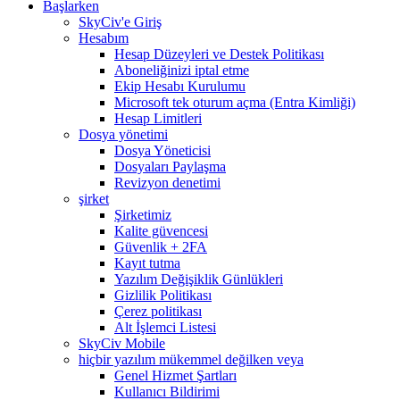
Başlarken
SkyCiv'e Giriş
Hesabım
Hesap Düzeyleri ve Destek Politikası
Aboneliğinizi iptal etme
Ekip Hesabı Kurulumu
Microsoft tek oturum açma (Entra Kimliği)
Hesap Limitleri
Dosya yönetimi
Dosya Yöneticisi
Dosyaları Paylaşma
Revizyon denetimi
şirket
Şirketimiz
Kalite güvencesi
Güvenlik + 2FA
Kayıt tutma
Yazılım Değişiklik Günlükleri
Gizlilik Politikası
Çerez politikası
Alt İşlemci Listesi
SkyCiv Mobile
hiçbir yazılım mükemmel değilken veya
Genel Hizmet Şartları
Kullanıcı Bildirimi