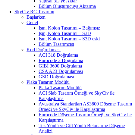
Yapısal 3D'ye Aktar
Bölüm Oluşturucuya Aktarma
SkyCiv RC Tasarımı
Başlarken
Genel
Işın, Kolon Tasarımı – Bağımsız
Işın, Kolon Tasarımı – S3D
Işın, Kolon Tasarımı – S3D eski
Bölüm Tasarımcısı
Kod Doğrulaması
ACI 318 Doğrulama
Eurocode 2 Doğrulama
GİBİ 3600 Doğrulama
CSA A23 Doğrulaması
GSD Doğrulaması
Plaka Tasarım Modülü
Plaka Tasarım Modülü
ACI Slab Tasarım Örneği ve SkyCiv ile
Karşılaştırma
Avustralya Standartları AS3600 Döşeme Tasarım
Örneği ve SkyCiv ile Karşılaştırma
Eurocode Döşeme Tasarım Örneği ve SkyCiv ile
Karşılaştırma
Tek Yönlü ve Çift Yönlü Betonarme Döşeme
Analizi