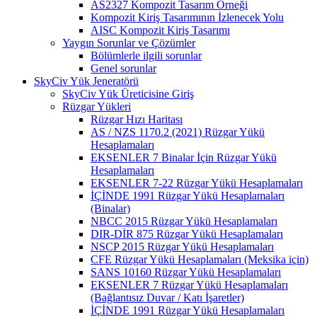
AS2327 Kompozit Tasarım Örneği
Kompozit Kiriş Tasarımının İzlenecek Yolu
AISC Kompozit Kiriş Tasarımı
Yaygın Sorunlar ve Çözümler
Bölümlerle ilgili sorunlar
Genel sorunlar
SkyCiv Yük Jeneratörü
SkyCiv Yük Üreticisine Giriş
Rüzgar Yükleri
Rüzgar Hızı Haritası
AS / NZS 1170.2 (2021) Rüzgar Yükü
Hesaplamaları
EKSENLER 7 Binalar İçin Rüzgar Yükü
Hesaplamaları
EKSENLER 7-22 Rüzgar Yükü Hesaplamaları
İÇİNDE 1991 Rüzgar Yükü Hesaplamaları
(Binalar)
NBCC 2015 Rüzgar Yükü Hesaplamaları
DIR-DİR 875 Rüzgar Yükü Hesaplamaları
NSCP 2015 Rüzgar Yükü Hesaplamaları
CFE Rüzgar Yükü Hesaplamaları (Meksika için)
SANS 10160 Rüzgar Yükü Hesaplamaları
EKSENLER 7 Rüzgar Yükü Hesaplamaları
(Bağlantısız Duvar / Katı İşaretler)
İÇİNDE 1991 Rüzgar Yükü Hesaplamaları