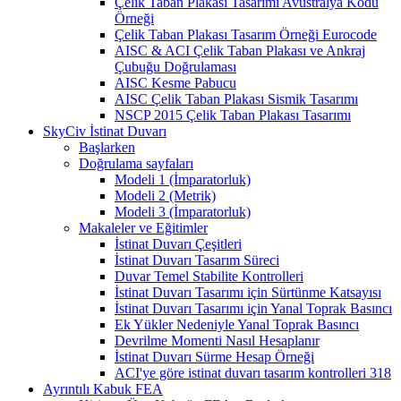
Çelik Taban Plakası Tasarımı Avustralya Kodu
Örneği
Çelik Taban Plakası Tasarım Örneği Eurocode
AISC & ACI Çelik Taban Plakası ve Ankraj
Çubuğu Doğrulaması
AISC Kesme Pabucu
AISC Çelik Taban Plakası Sismik Tasarımı
NSCP 2015 Çelik Taban Plakası Tasarımı
SkyCiv İstinat Duvarı
Başlarken
Doğrulama sayfaları
Modeli 1 (İmparatorluk)
Modeli 2 (Metrik)
Modeli 3 (İmparatorluk)
Makaleler ve Eğitimler
İstinat Duvarı Çeşitleri
İstinat Duvarı Tasarım Süreci
Duvar Temel Stabilite Kontrolleri
İstinat Duvarı Tasarımı için Sürtünme Katsayısı
İstinat Duvarı Tasarımı için Yanal Toprak Basıncı
Ek Yükler Nedeniyle Yanal Toprak Basıncı
Devrilme Momenti Nasıl Hesaplanır
İstinat Duvarı Sürme Hesap Örneği
ACI'ye göre istinat duvarı tasarım kontrolleri 318
Ayrıntılı Kabuk FEA