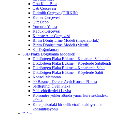
Orta Katlı Bina
Çatı Çerçevesi
Hidrolik Çerçeve (ÇİRKİN)
Kemer Çerçevesi
Çift Depo
Yumurta Yapısı
Kabuk Çerçevesi
Kereste Ahır Çerçevesi
Birim Dönüştürme Modeli (İmparatorluk)
Birim Dönüştürme Modeli (Metrik)
SJI Doğrulaması
S3D Plaka Doğrulama Modelleri
Dikdörtgen Plaka Bükme – Kenarlara Sabitlendi
Dikdörtgen Plaka Bükme – Köşelerde Sabitlendi
Dikdörtgen Plaka Bükme – Kenarlarda Sabit
Dikdörtgen Plaka Bükme – Köşelerde Sabit
Konsol Membran
90 Basınçlı Derece Açılı Konsol Plakası
Sertleştirici Üyeli Plaka
Yükselticilerdeki Levha
Konsantre yükler altında yarım küre şeklindeki
kabuk
Kare plakadaki bir delik etrafındaki gerilme
konsantrasyonu
Diğer