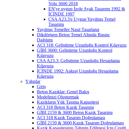
Yolu 3600 2018
EN'ye uygun İzole Ayak Tasarımı 1992 &
İÇİNDE 1997
CSA A23.3'e Uygun Yayılmış Temel
Tasarımı
Yayılmış Temeller Nasıl Tasarlanır
Dikdörtgen Beton Temel Altında Basınç
Dağılımı
ACI 318: Geliştirme Uzunluğu Kontrol Kılavuzu
GİBİ 3600: Geliştirme Uzunluğu Kontrol
Kılavuzu
CSA A23.3: Geliştirme Uzunluğu Hesaplama
Kılavuzu
İÇİNDE 1992: Ankraj Uzunluğu Hesaplama
Kılavuzu
Yığınlar
Giriş
Beton Kazıklar: Genel Bakış
Modelinizi Oluşturmak
Kazıkların Yük Taşıma Kapasitesi
ACI 318 Beton Kazık Tasarımı
GİBİ 2159 & 3600 Beton Kazık Tasarımı
ACI 318 Kazık Tasarım Doğrulaması
GİBİ 2159 & 3600 Kazık Tasarım Doğrulaması
Kazık Kapasitesinin Tahmin Edilmesi İçin Çeşitli