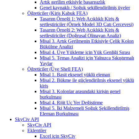
Artık gerilim etkisiyle başarısızlık
Genel kaynaklı / Soğuk şekillendirilmiş üyeler
Öğreticiler (Kiriş Kabuk FEA)
Tasarım Örneği 1: Web Açıklıklı Kiriş &
sertleştiriciler (Örnek Model 3D Çatı Çerçevesi)
Tasarım Örneği 2: Web Açıklıklı Kiriş &
sertleştiriciler (Doğrusal Olmayan Analiz)
Misal 3. Artık Gerilmenin Etkisiyle Çelik Kolon
Bükülme Analizi
Misal 4. Üye Yükleme için Yük Genliği Sırası
Misal 5. Temas Analizi için Yalnızca Sıkıştırmalı
Yaylar
Öğreticiler (Üye Shell FEA)
Misal 1. Basit eksenel yüklü eleman
Misal 2. Bükme ile güçlendirilmiş eksenel yüklü
kiriş
Misal 3. Kolonlar arasındaki kirişin genel
burkulması
Misal 4. Rijit Uç Yer Değiştirme
Misal 5. İki Malzemeli Soğuk Şekillendirilmiş
Eleman Burkulması
SkyCiv API
SkyCiv API
Eklentiler
Excel için SkyCiv