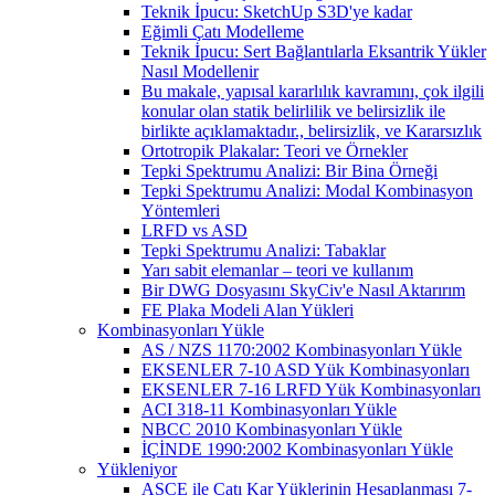
Teknik İpucu: SketchUp S3D'ye kadar
Eğimli Çatı Modelleme
Teknik İpucu: Sert Bağlantılarla Eksantrik Yükler
Nasıl Modellenir
Bu makale, yapısal kararlılık kavramını, çok ilgili
konular olan statik belirlilik ve belirsizlik ile
birlikte açıklamaktadır., belirsizlik, ve Kararsızlık
Ortotropik Plakalar: Teori ve Örnekler
Tepki Spektrumu Analizi: Bir Bina Örneği
Tepki Spektrumu Analizi: Modal Kombinasyon
Yöntemleri
LRFD vs ASD
Tepki Spektrumu Analizi: Tabaklar
Yarı sabit elemanlar – teori ve kullanım
Bir DWG Dosyasını SkyCiv'e Nasıl Aktarırım
FE Plaka Modeli Alan Yükleri
Kombinasyonları Yükle
AS / NZS 1170:2002 Kombinasyonları Yükle
EKSENLER 7-10 ASD Yük Kombinasyonları
EKSENLER 7-16 LRFD Yük Kombinasyonları
ACI 318-11 Kombinasyonları Yükle
NBCC 2010 Kombinasyonları Yükle
İÇİNDE 1990:2002 Kombinasyonları Yükle
Yükleniyor
ASCE ile Çatı Kar Yüklerinin Hesaplanması 7-