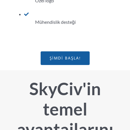
Özel logo
Mühendislik desteği
ŞIMDI BAŞLA!
SkyCiv'in
temel
avantajlarını