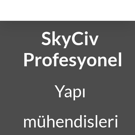
İçeriğe
geç
SkyCiv
Profesyonel
Yapı
mühendisleri