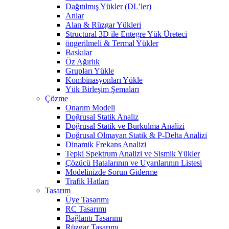
Dağıtılmış Yükler (DL’ler)
Anlar
Alan & Rüzgar Yükleri
Structural 3D ile Entegre Yük Üreteci
öngerilmeli & Termal Yükler
Baskılar
Öz Ağırlık
Grupları Yükle
Kombinasyonları Yükle
Yük Birleşim Şemaları
Çözme
Onarım Modeli
Doğrusal Statik Analiz
Doğrusal Statik ve Burkulma Analizi
Doğrusal Olmayan Statik & P-Delta Analizi
Dinamik Frekans Analizi
Tepki Spektrum Analizi ve Sismik Yükler
Çözücü Hatalarının ve Uyarılarının Listesi
Modelinizde Sorun Giderme
Trafik Hatları
Tasarım
Üye Tasarımı
RC Tasarımı
Bağlantı Tasarımı
Rüzgar Tasarımı