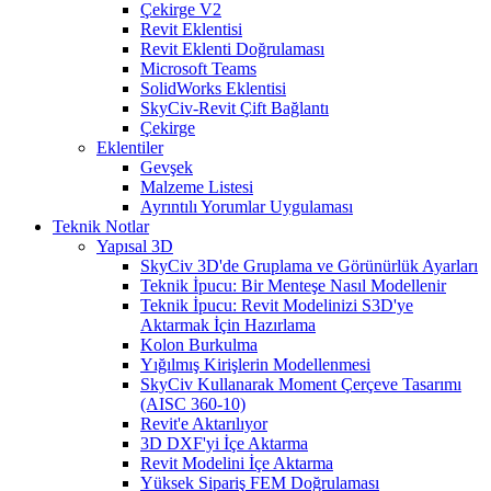
Çekirge V2
Revit Eklentisi
Revit Eklenti Doğrulaması
Microsoft Teams
SolidWorks Eklentisi
SkyCiv-Revit Çift Bağlantı
Çekirge
Eklentiler
Gevşek
Malzeme Listesi
Ayrıntılı Yorumlar Uygulaması
Teknik Notlar
Yapısal 3D
SkyCiv 3D'de Gruplama ve Görünürlük Ayarları
Teknik İpucu: Bir Menteşe Nasıl Modellenir
Teknik İpucu: Revit Modelinizi S3D'ye
Aktarmak İçin Hazırlama
Kolon Burkulma
Yığılmış Kirişlerin Modellenmesi
SkyCiv Kullanarak Moment Çerçeve Tasarımı
(AISC 360-10)
Revit'e Aktarılıyor
3D DXF'yi İçe Aktarma
Revit Modelini İçe Aktarma
Yüksek Sipariş FEM Doğrulaması