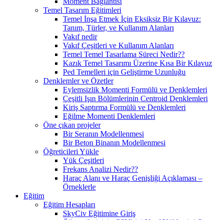
Moment Bağlantısı
Temel Tasarım Eğitimleri
Temel İnşa Etmek İçin Eksiksiz Bir Kılavuz:
Tanım, Türler, ve Kullanım Alanları
Vakıf nedir
Vakıf Çeşitleri ve Kullanım Alanları
Temel Temel Tasarlama Süreci Nedir??
Kazık Temel Tasarımı Üzerine Kısa Bir Kılavuz
Ped Temelleri için Geliştirme Uzunluğu
Denklemler ve Özetler
Eylemsizlik Momenti Formülü ve Denklemleri
Çeşitli Işın Bölümlerinin Centroid Denklemleri
Kiriş Saptırma Formülü ve Denklemleri
Eğilme Momenti Denklemleri
Öne çıkan projeler
Bir Seranın Modellenmesi
Bir Beton Binanın Modellenmesi
Öğreticileri Yükle
Yük Çeşitleri
Frekans Analizi Nedir??
Haraç Alanı ve Haraç Genişliği Açıklaması –
Örneklerle
Eğitim
Eğitim Hesapları
SkyCiv Eğitimine Giriş