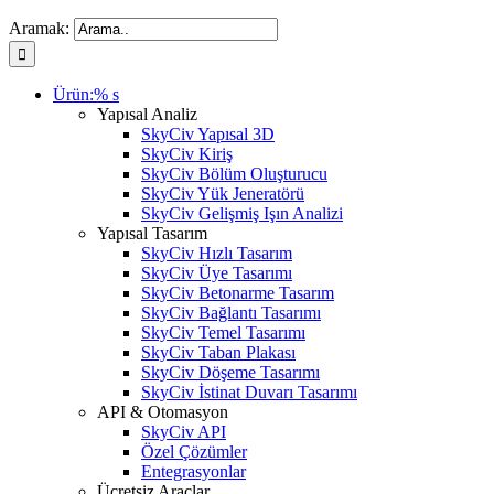
Aramak:
Ürün:% s
Yapısal Analiz
SkyCiv Yapısal 3D
SkyCiv Kiriş
SkyCiv Bölüm Oluşturucu
SkyCiv Yük Jeneratörü
SkyCiv Gelişmiş Işın Analizi
Yapısal Tasarım
SkyCiv Hızlı Tasarım
SkyCiv Üye Tasarımı
SkyCiv Betonarme Tasarım
SkyCiv Bağlantı Tasarımı
SkyCiv Temel Tasarımı
SkyCiv Taban Plakası
SkyCiv Döşeme Tasarımı
SkyCiv İstinat Duvarı Tasarımı
API & Otomasyon
SkyCiv API
Özel Çözümler
Entegrasyonlar
Ücretsiz Araçlar