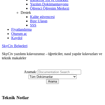
Yazılım Dokümantasyonu
Öğrenci Öğrenim Merkezi
Destek
Kalite güvencesi
Bize Ulaşın
SSS
Fiyatlandırma
Oturum aç
Kaydol
SkyCiv Belgeleri
SkyCiv yazılımı kılavuzunuz - öğreticiler, nasıl yapılır kılavuzları ve
teknik makaleler
Aramak:
Teknik Notlar