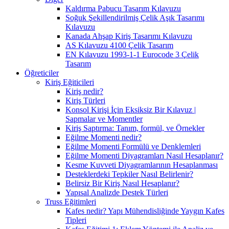
Kaldırma Pabucu Tasarım Kılavuzu
Soğuk Şekillendirilmiş Çelik Aşık Tasarımı
Kılavuzu
Kanada Ahşap Kiriş Tasarımı Kılavuzu
AS Kılavuzu 4100 Çelik Tasarım
EN Kılavuzu 1993-1-1 Eurocode 3 Çelik
Tasarım
Öğreticiler
Kiriş Eğiticileri
Kiriş nedir?
Kiriş Türleri
Konsol Kirişi İçin Eksiksiz Bir Kılavuz |
Sapmalar ve Momentler
Kiriş Saptırma: Tanım, formül, ve Örnekler
Eğilme Momenti nedir?
Eğilme Momenti Formülü ve Denklemleri
Eğilme Momenti Diyagramları Nasıl Hesaplanır?
Kesme Kuvveti Diyagramlarının Hesaplanması
Desteklerdeki Tepkiler Nasıl Belirlenir?
Belirsiz Bir Kiriş Nasıl Hesaplanır?
Yapısal Analizde Destek Türleri
Truss Eğitimleri
Kafes nedir? Yapı Mühendisliğinde Yaygın Kafes
Tipleri