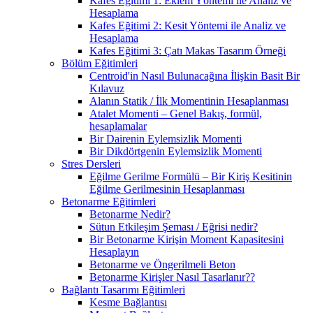
Kafes Eğitimi 1: Eklem Yöntemi ile Analiz ve
Hesaplama
Kafes Eğitimi 2: Kesit Yöntemi ile Analiz ve
Hesaplama
Kafes Eğitimi 3: Çatı Makas Tasarım Örneği
Bölüm Eğitimleri
Centroid'in Nasıl Bulunacağına İlişkin Basit Bir
Kılavuz
Alanın Statik / İlk Momentinin Hesaplanması
Atalet Momenti – Genel Bakış, formül,
hesaplamalar
Bir Dairenin Eylemsizlik Momenti
Bir Dikdörtgenin Eylemsizlik Momenti
Stres Dersleri
Eğilme Gerilme Formülü – Bir Kiriş Kesitinin
Eğilme Gerilmesinin Hesaplanması
Betonarme Eğitimleri
Betonarme Nedir?
Sütun Etkileşim Şeması / Eğrisi nedir?
Bir Betonarme Kirişin Moment Kapasitesini
Hesaplayın
Betonarme ve Öngerilmeli Beton
Betonarme Kirişler Nasıl Tasarlanır??
Bağlantı Tasarımı Eğitimleri
Kesme Bağlantısı