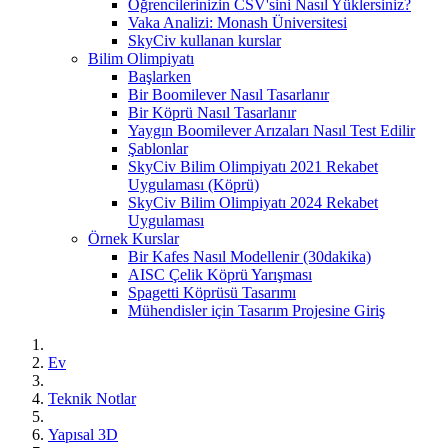
Öğrencilerinizin CSV'sini Nasıl Yüklersiniz?
Vaka Analizi: Monash Üniversitesi
SkyCiv kullanan kurslar
Bilim Olimpiyatı
Başlarken
Bir Boomilever Nasıl Tasarlanır
Bir Köprü Nasıl Tasarlanır
Yaygın Boomilever Arızaları Nasıl Test Edilir
Şablonlar
SkyCiv Bilim Olimpiyatı 2021 Rekabet
Uygulaması (Köprü)
SkyCiv Bilim Olimpiyatı 2024 Rekabet
Uygulaması
Örnek Kurslar
Bir Kafes Nasıl Modellenir (30dakika)
AISC Çelik Köprü Yarışması
Spagetti Köprüsü Tasarımı
Mühendisler için Tasarım Projesine Giriş
Ev
Teknik Notlar
Yapısal 3D