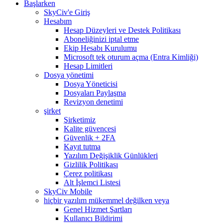
Başlarken
SkyCiv'e Giriş
Hesabım
Hesap Düzeyleri ve Destek Politikası
Aboneliğinizi iptal etme
Ekip Hesabı Kurulumu
Microsoft tek oturum açma (Entra Kimliği)
Hesap Limitleri
Dosya yönetimi
Dosya Yöneticisi
Dosyaları Paylaşma
Revizyon denetimi
şirket
Şirketimiz
Kalite güvencesi
Güvenlik + 2FA
Kayıt tutma
Yazılım Değişiklik Günlükleri
Gizlilik Politikası
Çerez politikası
Alt İşlemci Listesi
SkyCiv Mobile
hiçbir yazılım mükemmel değilken veya
Genel Hizmet Şartları
Kullanıcı Bildirimi