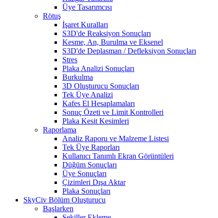
Üye Tasarımcısı
Rötuş
İşaret Kuralları
S3D'de Reaksiyon Sonuçları
Kesme, An, Burulma ve Eksenel
S3D'de Deplasman / Defleksiyon Sonuçları
Stres
Plaka Analizi Sonuçları
Burkulma
3D Oluşturucu Sonuçları
Tek Üye Analizi
Kafes El Hesaplamaları
Sonuç Özeti ve Limit Kontrolleri
Plaka Kesit Kesimleri
Raporlama
Analiz Raporu ve Malzeme Listesi
Tek Üye Raporları
Kullanıcı Tanımlı Ekran Görüntüleri
Düğüm Sonuçları
Üye Sonuçları
Çizimleri Dışa Aktar
Plaka Sonuçları
SkyCiv Bölüm Oluşturucu
Başlarken
Şekiller Ekleme