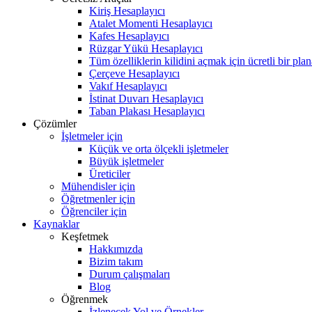
Kiriş Hesaplayıcı
Atalet Momenti Hesaplayıcı
Kafes Hesaplayıcı
Rüzgar Yükü Hesaplayıcı
Tüm özelliklerin kilidini açmak için ücretli bir pla
Çerçeve Hesaplayıcı
Vakıf Hesaplayıcı
İstinat Duvarı Hesaplayıcı
Taban Plakası Hesaplayıcı
Çözümler
İşletmeler için
Küçük ve orta ölçekli işletmeler
Büyük işletmeler
Üreticiler
Mühendisler için
Öğretmenler için
Öğrenciler için
Kaynaklar
Keşfetmek
Hakkımızda
Bizim takım
Durum çalışmaları
Blog
Öğrenmek
İzlenecek Yol ve Örnekler