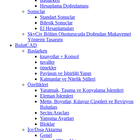
Başlarken
Hesaplama Doğrulaması
Sonuçlar
Standart Sonuçlar
Bileşik Sonuçlar
El Hesaplamaları
SkyCiv Bölüm Oluşturucuda Doğrudan Mukavemet
Yöntemi Tasarımı
BulutCAD
Başlarken
kısayollar + Konsol
tuvaller
örnekler
Paylaşın ve İşbirliği Yapın
Katmanlar ve Nitelik Stilleri
Özellikleri
Yaratmak, Taşıma ve Kopyalama İşlemleri
Eleman İşlemleri
Metin, Boyutlar, Kılavuz Çizgileri ve Revizyon
Bulutları
Seçim Araçları
Yapışma Ayarları
Bloklar
İçe/Dışa Aktarma
Genel