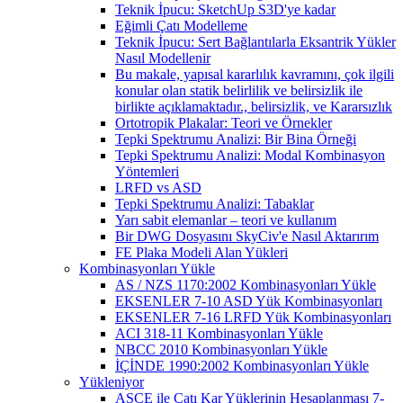
Teknik İpucu: SketchUp S3D'ye kadar
Eğimli Çatı Modelleme
Teknik İpucu: Sert Bağlantılarla Eksantrik Yükler
Nasıl Modellenir
Bu makale, yapısal kararlılık kavramını, çok ilgili
konular olan statik belirlilik ve belirsizlik ile
birlikte açıklamaktadır., belirsizlik, ve Kararsızlık
Ortotropik Plakalar: Teori ve Örnekler
Tepki Spektrumu Analizi: Bir Bina Örneği
Tepki Spektrumu Analizi: Modal Kombinasyon
Yöntemleri
LRFD vs ASD
Tepki Spektrumu Analizi: Tabaklar
Yarı sabit elemanlar – teori ve kullanım
Bir DWG Dosyasını SkyCiv'e Nasıl Aktarırım
FE Plaka Modeli Alan Yükleri
Kombinasyonları Yükle
AS / NZS 1170:2002 Kombinasyonları Yükle
EKSENLER 7-10 ASD Yük Kombinasyonları
EKSENLER 7-16 LRFD Yük Kombinasyonları
ACI 318-11 Kombinasyonları Yükle
NBCC 2010 Kombinasyonları Yükle
İÇİNDE 1990:2002 Kombinasyonları Yükle
Yükleniyor
ASCE ile Çatı Kar Yüklerinin Hesaplanması 7-