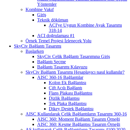
Yöntemler
Kombine Vakıf
Giriş
Teknik döküman
ACI'ye Uygun Kombine Ayak Tasarımı
318-14
ACI doğrulaması #1
Örnek Temel Projesi İzlenecek Yolu
SkyCiv Bağlantı Tasarımı
Başlarken
SkyCiv Çelik Bağlantı Tasarımına Giriş
Bağlantı Seçme
Bağlantı Tasarımı Kılavuzu
SkyCiv Bağlantı Tasarımı Hesaplayıcı nasıl kullanılır?
AISC 360-16 Bağlantılar
Kolon Ek Bağlantısı
Çift Açılı Bağlantı
Flanş Plakası Bağlantısı
Dizlik Bağlantısı
Tek Plaka Bağlantısı
Dikey Destek Bağlantısı
AISC Kullanılarak Çelik Bağlantıların Tasarımı 360-16
AISC 360: Moment Bağlantı Tasarım Örneği
AISC 360: Kesme Bağlantısı Tasarım Örneği
AS kullanarak Çelik Bağlantıların Tasarımı 4100:2020