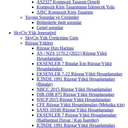
AS2327 Kompozit Tasarım Örneği
Kompozit Kiriş Tasarımının İzlenecek Yolu
AISC Kompozit Kiriş Tasarımı
Yaygın Sorunlar ve Çözümler
Bölümlerle ilgili sorunlar
Genel sorunlar
SkyCiv Yük Jeneratörü
SkyCiv Yük Üreticisine Giriş
Rüzgar Yükleri
Rüzgar Hızı Haritası
AS / NZS 1170.2 (2021) Rüzgar Yükü
Hesaplamaları
EKSENLER 7 Binalar İçin Rüzgar Yükü
Hesaplamaları
EKSENLER 7-22 Rüzgar Yükü Hesaplamaları
İÇİNDE 1991 Rüzgar Yükü Hesaplamaları
(Binalar)
NBCC 2015 Rüzgar Yükü Hesaplamaları
DIR-DİR 875 Rüzgar Yükü Hesaplamaları
NSCP 2015 Rüzgar Yükü Hesaplamaları
CFE Rüzgar Yükü Hesaplamaları (Meksika için)
SANS 10160 Rüzgar Yükü Hesaplamaları
EKSENLER 7 Rüzgar Yükü Hesaplamaları
(Bağlantısız Duvar / Katı İşaretler)
İÇİNDE 1991 Rüzgar Yükü Hesaplamaları