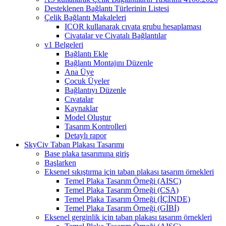
Desteklenen Bağlantı Türlerinin Listesi
Çelik Bağlantı Makaleleri
ICOR kullanarak cıvata grubu hesaplaması
Civatalar ve Civatalı Bağlantılar
v1 Belgeleri
Bağlantı Ekle
Bağlantı Montajını Düzenle
Ana Üye
Çocuk Üyeler
Bağlantıyı Düzenle
Cıvatalar
Kaynaklar
Model Oluştur
Tasarım Kontrolleri
Detaylı rapor
SkyCiv Taban Plakası Tasarımı
Base plaka tasarımına giriş
Başlarken
Eksenel sıkıştırma için taban plakası tasarım örnekleri
Temel Plaka Tasarım Örneği (AISC)
Temel Plaka Tasarım Örneği (CSA)
Temel Plaka Tasarım Örneği (İÇİNDE)
Temel Plaka Tasarım Örneği (GİBİ)
Eksenel gerginlik için taban plakası tasarım örnekleri