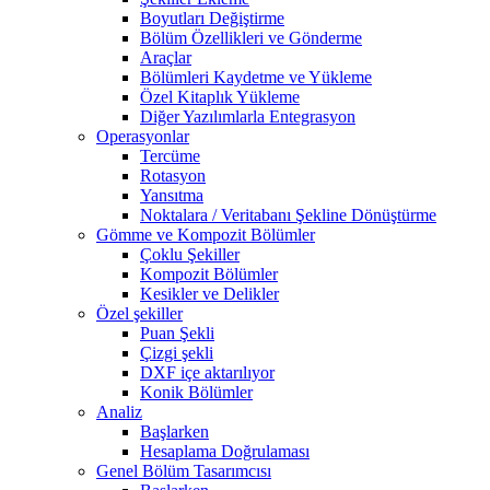
Boyutları Değiştirme
Bölüm Özellikleri ve Gönderme
Araçlar
Bölümleri Kaydetme ve Yükleme
Özel Kitaplık Yükleme
Diğer Yazılımlarla Entegrasyon
Operasyonlar
Tercüme
Rotasyon
Yansıtma
Noktalara / Veritabanı Şekline Dönüştürme
Gömme ve Kompozit Bölümler
Çoklu Şekiller
Kompozit Bölümler
Kesikler ve Delikler
Özel şekiller
Puan Şekli
Çizgi şekli
DXF içe aktarılıyor
Konik Bölümler
Analiz
Başlarken
Hesaplama Doğrulaması
Genel Bölüm Tasarımcısı