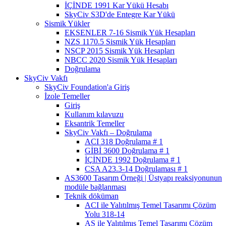
İÇİNDE 1991 Kar Yükü Hesabı
SkyCiv S3D'de Entegre Kar Yükü
Sismik Yükler
EKSENLER 7-16 Sismik Yük Hesapları
NZS 1170.5 Sismik Yük Hesapları
NSCP 2015 Sismik Yük Hesapları
NBCC 2020 Sismik Yük Hesapları
Doğrulama
SkyCiv Vakfı
SkyCiv Foundation'a Giriş
İzole Temeller
Giriş
Kullanım kılavuzu
Eksantrik Temeller
SkyCiv Vakfı – Doğrulama
ACI 318 Doğrulama # 1
GİBİ 3600 Doğrulama # 1
İÇİNDE 1992 Doğrulama # 1
CSA A23.3-14 Doğrulaması # 1
AS3600 Tasarım Örneği | Üstyapı reaksiyonunun
modüle bağlanması
Teknik döküman
ACI ile Yalıtılmış Temel Tasarımı Çözüm
Yolu 318-14
AS ile Yalıtılmış Temel Tasarımı Çözüm