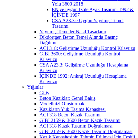
Yolu 3600 2018
EN'ye uygun İzole Ayak Tasarımı 1992 &
İÇİNDE 1997
CSA A23.3'e Uygun Yayılmış Temel
Tasarımı
Yayılmış Temeller Nasıl Tasarlanır
Dikdörtgen Beton Temel Altında Basınç
Dağılımı
ACI 318: Geliştirme Uzunluğu Kontrol Kılavuzu
GİBİ 3600: Geliştirme Uzunluğu Kontrol
Kılavuzu
CSA A23.3: Geliştirme Uzunluğu Hesaplama
Kılavuzu
İÇİNDE 1992: Ankraj Uzunluğu Hesaplama
Kılavuzu
Yığınlar
Giriş
Beton Kazıklar: Genel Bakış
Modelinizi Oluşturmak
Kazıkların Yük Taşıma Kapasitesi
ACI 318 Beton Kazık Tasarımı
GİBİ 2159 & 3600 Beton Kazık Tasarımı
ACI 318 Kazık Tasarım Doğrulaması
GİBİ 2159 & 3600 Kazık Tasarım Doğrulaması
Kazık Kapasitesinin Tahmin Edilmesi İçin Çeşitli