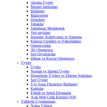
Akraba Üyeler
Montaj Şablonları
Bölümler
Malzemeler
Destekler
Tabaklar
Tabağınızı Meshlemek
Veri sayfaları
Izgaralar, Kalem aracı ve Yapışma
Kılavuz Çizgileri ve Yükseklikler
Operasyonlar
3D Oluşturucu
Sert Diyaframlar
Dikme ve Kravat Oluşturucu
Üyeler
Üyeler
Normal ve Sürekli Üyeler
Dengeleme Üyeleri ve Ekleme Noktaları
Sert Üyeler
Üye Sonu Fiksiteleri (Bağlantı)
Kablolar
Eğimli ve Spiral Elemanlar
Açık Web Çelik Kirişleri (SJI)
Yüklerin Uygulanması
Nokta Yükleri