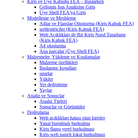
Kiriş ve Üye Kabuğu FEA – Başlarken
Gelişmiş Işın Analizine Giriş
Üye Shell FEA'ya Giriş
Modelleme ve Meshleme
Ağlar ve Flanşlar Oluşturma (Kiriş Kabuk FEA)
sertleştiriciler (Kiriş Kabuk FEA)
Web Açıklıkları ile Bir Kiriş Nasıl Tasarlanır
(Kiriş Kabuk FEA)
Ağ oluşturma
Ana parçalar (Üye Shell FEA)
Malzemeler, Yükleme ve Kısıtlamalar
Malzeme özellikleri
Başlangıç ​​koşulları
sınırlar
Yükler
Yer değiştirme
Yaylar
Analiz ve Sonuçlar
Analiz Türleri
Sonuçlar ve Görüntüler
Doğrulama
Web açıklıkları hatası olan kirişler
Yanal burulmalı burkulma
Kiriş flanşı yerel burkulması
Kiriş web paneli lokal burkulması