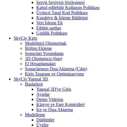
Servis Seviyesi Sözleşmesi
Kabul edilebilir Kullanım Politikası
Üçüncü Taraf Kod Politikası
Kurabiye & İzleme Bildirimi
Veri İşleme Ek
Eğitim şartları
Gizlilik Politikası
SkyCiv Kiriş
Modelinizi Oluşturmak
Bölüm Ekleme
Sonuçları Yorumlama
3D Oluşturucu (Işın)
El Hesaplamaları
Sonuçlarınızı Dışa Aktarma (Çıktı)
Kiriş Tasarımı ve Optimizasyonu
SkyCiv Yapısal 3D
Başlarken
Yapısal 3D'ye Giriş
Ayarlar
Demo Videosu
Klavye ve Fare Kontrolleri
İçe ve Dışa Aktarma
Modelleme
Düğümler
Üyeler