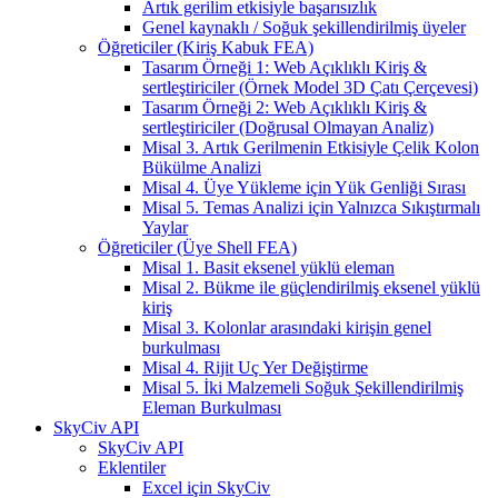
Artık gerilim etkisiyle başarısızlık
Genel kaynaklı / Soğuk şekillendirilmiş üyeler
Öğreticiler (Kiriş Kabuk FEA)
Tasarım Örneği 1: Web Açıklıklı Kiriş &
sertleştiriciler (Örnek Model 3D Çatı Çerçevesi)
Tasarım Örneği 2: Web Açıklıklı Kiriş &
sertleştiriciler (Doğrusal Olmayan Analiz)
Misal 3. Artık Gerilmenin Etkisiyle Çelik Kolon
Bükülme Analizi
Misal 4. Üye Yükleme için Yük Genliği Sırası
Misal 5. Temas Analizi için Yalnızca Sıkıştırmalı
Yaylar
Öğreticiler (Üye Shell FEA)
Misal 1. Basit eksenel yüklü eleman
Misal 2. Bükme ile güçlendirilmiş eksenel yüklü
kiriş
Misal 3. Kolonlar arasındaki kirişin genel
burkulması
Misal 4. Rijit Uç Yer Değiştirme
Misal 5. İki Malzemeli Soğuk Şekillendirilmiş
Eleman Burkulması
SkyCiv API
SkyCiv API
Eklentiler
Excel için SkyCiv