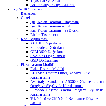
Yapısal 3D'ye Aktar
Bölüm Oluşturucuya Aktarma
SkyCiv RC Tasarımı
Başlarken
Genel
Işın, Kolon Tasarımı – Bağımsız
Işın, Kolon Tasarımı – S3D
Işın, Kolon Tasarımı – S3D eski
Bölüm Tasarımcısı
Kod Doğrulaması
ACI 318 Doğrulama
Eurocode 2 Doğrulama
GİBİ 3600 Doğrulama
CSA A23 Doğrulaması
GSD Doğrulaması
Plaka Tasarım Modülü
Plaka Tasarım Modülü
ACI Slab Tasarım Örneği ve SkyCiv ile
Karşılaştırma
Avustralya Standartları AS3600 Döşeme Tasarım
Örneği ve SkyCiv ile Karşılaştırma
Eurocode Döşeme Tasarım Örneği ve SkyCiv ile
Karşılaştırma
Tek Yönlü ve Çift Yönlü Betonarme Döşeme
Analizi