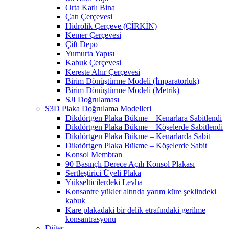
Orta Katlı Bina
Çatı Çerçevesi
Hidrolik Çerçeve (ÇİRKİN)
Kemer Çerçevesi
Çift Depo
Yumurta Yapısı
Kabuk Çerçevesi
Kereste Ahır Çerçevesi
Birim Dönüştürme Modeli (İmparatorluk)
Birim Dönüştürme Modeli (Metrik)
SJI Doğrulaması
S3D Plaka Doğrulama Modelleri
Dikdörtgen Plaka Bükme – Kenarlara Sabitlendi
Dikdörtgen Plaka Bükme – Köşelerde Sabitlendi
Dikdörtgen Plaka Bükme – Kenarlarda Sabit
Dikdörtgen Plaka Bükme – Köşelerde Sabit
Konsol Membran
90 Basınçlı Derece Açılı Konsol Plakası
Sertleştirici Üyeli Plaka
Yükselticilerdeki Levha
Konsantre yükler altında yarım küre şeklindeki
kabuk
Kare plakadaki bir delik etrafındaki gerilme
konsantrasyonu
Diğer