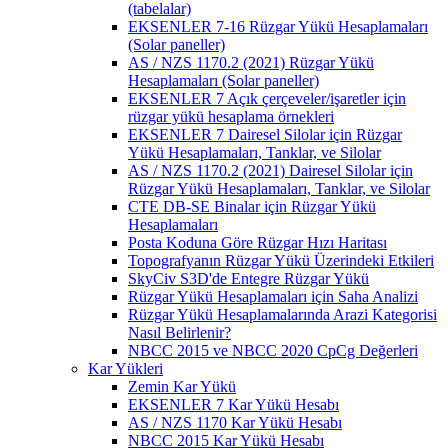
(tabelalar)
EKSENLER 7-16 Rüzgar Yükü Hesaplamaları
(Solar paneller)
AS / NZS 1170.2 (2021) Rüzgar Yükü
Hesaplamaları (Solar paneller)
EKSENLER 7 Açık çerçeveler/işaretler için
rüzgar yükü hesaplama örnekleri
EKSENLER 7 Dairesel Silolar için Rüzgar
Yükü Hesaplamaları, Tanklar, ve Silolar
AS / NZS 1170.2 (2021) Dairesel Silolar için
Rüzgar Yükü Hesaplamaları, Tanklar, ve Silolar
CTE DB-SE Binalar için Rüzgar Yükü
Hesaplamaları
Posta Koduna Göre Rüzgar Hızı Haritası
Topografyanın Rüzgar Yükü Üzerindeki Etkileri
SkyCiv S3D'de Entegre Rüzgar Yükü
Rüzgar Yükü Hesaplamaları için Saha Analizi
Rüzgar Yükü Hesaplamalarında Arazi Kategorisi
Nasıl Belirlenir?
NBCC 2015 ve NBCC 2020 CpCg Değerleri
Kar Yükleri
Zemin Kar Yükü
EKSENLER 7 Kar Yükü Hesabı
AS / NZS 1170 Kar Yükü Hesabı
NBCC 2015 Kar Yükü Hesabı