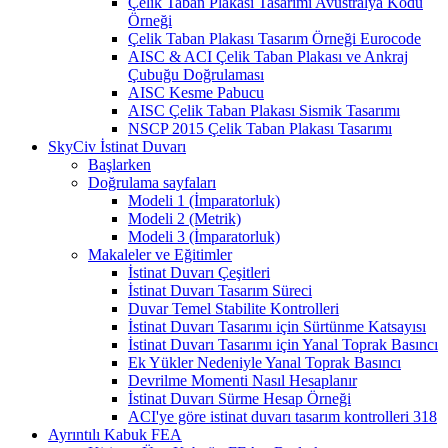
Çelik Taban Plakası Tasarımı Avustralya Kodu
Örneği
Çelik Taban Plakası Tasarım Örneği Eurocode
AISC & ACI Çelik Taban Plakası ve Ankraj
Çubuğu Doğrulaması
AISC Kesme Pabucu
AISC Çelik Taban Plakası Sismik Tasarımı
NSCP 2015 Çelik Taban Plakası Tasarımı
SkyCiv İstinat Duvarı
Başlarken
Doğrulama sayfaları
Modeli 1 (İmparatorluk)
Modeli 2 (Metrik)
Modeli 3 (İmparatorluk)
Makaleler ve Eğitimler
İstinat Duvarı Çeşitleri
İstinat Duvarı Tasarım Süreci
Duvar Temel Stabilite Kontrolleri
İstinat Duvarı Tasarımı için Sürtünme Katsayısı
İstinat Duvarı Tasarımı için Yanal Toprak Basıncı
Ek Yükler Nedeniyle Yanal Toprak Basıncı
Devrilme Momenti Nasıl Hesaplanır
İstinat Duvarı Sürme Hesap Örneği
ACI'ye göre istinat duvarı tasarım kontrolleri 318
Ayrıntılı Kabuk FEA