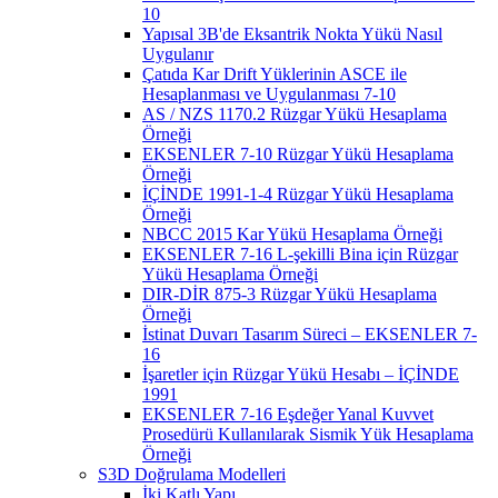
10
Yapısal 3B'de Eksantrik Nokta Yükü Nasıl
Uygulanır
Çatıda Kar Drift Yüklerinin ASCE ile
Hesaplanması ve Uygulanması 7-10
AS / NZS 1170.2 Rüzgar Yükü Hesaplama
Örneği
EKSENLER 7-10 Rüzgar Yükü Hesaplama
Örneği
İÇİNDE 1991-1-4 Rüzgar Yükü Hesaplama
Örneği
NBCC 2015 Kar Yükü Hesaplama Örneği
EKSENLER 7-16 L-şekilli Bina için Rüzgar
Yükü Hesaplama Örneği
DIR-DİR 875-3 Rüzgar Yükü Hesaplama
Örneği
İstinat Duvarı Tasarım Süreci – EKSENLER 7-
16
İşaretler için Rüzgar Yükü Hesabı – İÇİNDE
1991
EKSENLER 7-16 Eşdeğer Yanal Kuvvet
Prosedürü Kullanılarak Sismik Yük Hesaplama
Örneği
S3D Doğrulama Modelleri
İki Katlı Yapı