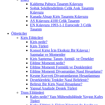
Kaldırma Pabucu Tasarım Kılavuzu
Soğuk Şekillendirilmiş Çelik Aşık Tasarımı
Kılavuzu
Kanada Ahşap Kiriş Tasarımı Kılavuzu
AS Kılavuzu 4100 Çelik Tasarım
EN Kılavuzu 1993-1-1 Eurocode 3 Çelik
Tasarım
Öğreticiler
Kiriş Eğiticileri
Kiriş nedir?
Kiriş Türleri
Konsol Kirişi İçin Eksiksiz Bir Kılavuz |
Sapmalar ve Momentler
Kiriş Saptırma: Tanım, formül, ve Örnekler
Eğilme Momenti nedir?
Eğilme Momenti Formülü ve Denklemleri
Eğilme Momenti Diyagramları Nasıl Hesaplanır?
Kesme Kuvveti Diyagramlarının Hesaplanması
Desteklerdeki Tepkiler Nasıl Belirlenir?
Belirsiz Bir Kiriş Nasıl Hesaplanır?
Yapısal Analizde Destek Türleri
Truss Eğitimleri
Kafes nedir? Yapı Mühendisliğinde Yaygın Kafes
Tipleri