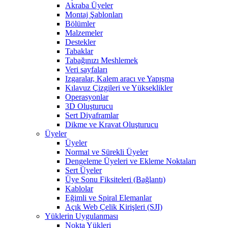
Akraba Üyeler
Montaj Şablonları
Bölümler
Malzemeler
Destekler
Tabaklar
Tabağınızı Meshlemek
Veri sayfaları
Izgaralar, Kalem aracı ve Yapışma
Kılavuz Çizgileri ve Yükseklikler
Operasyonlar
3D Oluşturucu
Sert Diyaframlar
Dikme ve Kravat Oluşturucu
Üyeler
Üyeler
Normal ve Sürekli Üyeler
Dengeleme Üyeleri ve Ekleme Noktaları
Sert Üyeler
Üye Sonu Fiksiteleri (Bağlantı)
Kablolar
Eğimli ve Spiral Elemanlar
Açık Web Çelik Kirişleri (SJI)
Yüklerin Uygulanması
Nokta Yükleri