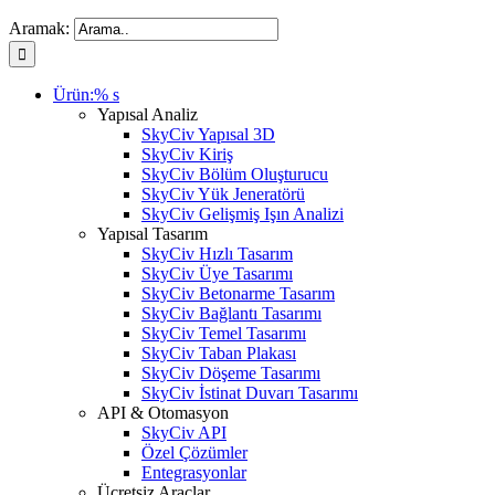
Aramak:
Ürün:% s
Yapısal Analiz
SkyCiv Yapısal 3D
SkyCiv Kiriş
SkyCiv Bölüm Oluşturucu
SkyCiv Yük Jeneratörü
SkyCiv Gelişmiş Işın Analizi
Yapısal Tasarım
SkyCiv Hızlı Tasarım
SkyCiv Üye Tasarımı
SkyCiv Betonarme Tasarım
SkyCiv Bağlantı Tasarımı
SkyCiv Temel Tasarımı
SkyCiv Taban Plakası
SkyCiv Döşeme Tasarımı
SkyCiv İstinat Duvarı Tasarımı
API & Otomasyon
SkyCiv API
Özel Çözümler
Entegrasyonlar
Ücretsiz Araçlar