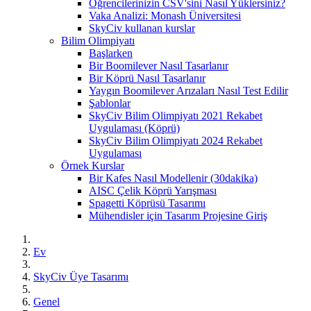
Öğrencilerinizin CSV'sini Nasıl Yüklersiniz?
Vaka Analizi: Monash Üniversitesi
SkyCiv kullanan kurslar
Bilim Olimpiyatı
Başlarken
Bir Boomilever Nasıl Tasarlanır
Bir Köprü Nasıl Tasarlanır
Yaygın Boomilever Arızaları Nasıl Test Edilir
Şablonlar
SkyCiv Bilim Olimpiyatı 2021 Rekabet
Uygulaması (Köprü)
SkyCiv Bilim Olimpiyatı 2024 Rekabet
Uygulaması
Örnek Kurslar
Bir Kafes Nasıl Modellenir (30dakika)
AISC Çelik Köprü Yarışması
Spagetti Köprüsü Tasarımı
Mühendisler için Tasarım Projesine Giriş
Ev
SkyCiv Üye Tasarımı
Genel