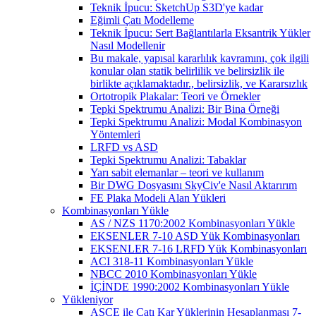
Teknik İpucu: SketchUp S3D'ye kadar
Eğimli Çatı Modelleme
Teknik İpucu: Sert Bağlantılarla Eksantrik Yükler
Nasıl Modellenir
Bu makale, yapısal kararlılık kavramını, çok ilgili
konular olan statik belirlilik ve belirsizlik ile
birlikte açıklamaktadır., belirsizlik, ve Kararsızlık
Ortotropik Plakalar: Teori ve Örnekler
Tepki Spektrumu Analizi: Bir Bina Örneği
Tepki Spektrumu Analizi: Modal Kombinasyon
Yöntemleri
LRFD vs ASD
Tepki Spektrumu Analizi: Tabaklar
Yarı sabit elemanlar – teori ve kullanım
Bir DWG Dosyasını SkyCiv'e Nasıl Aktarırım
FE Plaka Modeli Alan Yükleri
Kombinasyonları Yükle
AS / NZS 1170:2002 Kombinasyonları Yükle
EKSENLER 7-10 ASD Yük Kombinasyonları
EKSENLER 7-16 LRFD Yük Kombinasyonları
ACI 318-11 Kombinasyonları Yükle
NBCC 2010 Kombinasyonları Yükle
İÇİNDE 1990:2002 Kombinasyonları Yükle
Yükleniyor
ASCE ile Çatı Kar Yüklerinin Hesaplanması 7-