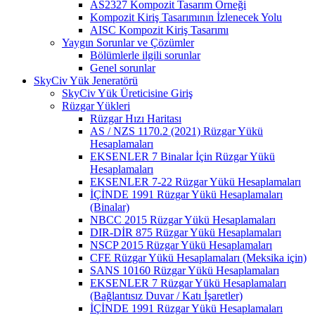
AS2327 Kompozit Tasarım Örneği
Kompozit Kiriş Tasarımının İzlenecek Yolu
AISC Kompozit Kiriş Tasarımı
Yaygın Sorunlar ve Çözümler
Bölümlerle ilgili sorunlar
Genel sorunlar
SkyCiv Yük Jeneratörü
SkyCiv Yük Üreticisine Giriş
Rüzgar Yükleri
Rüzgar Hızı Haritası
AS / NZS 1170.2 (2021) Rüzgar Yükü
Hesaplamaları
EKSENLER 7 Binalar İçin Rüzgar Yükü
Hesaplamaları
EKSENLER 7-22 Rüzgar Yükü Hesaplamaları
İÇİNDE 1991 Rüzgar Yükü Hesaplamaları
(Binalar)
NBCC 2015 Rüzgar Yükü Hesaplamaları
DIR-DİR 875 Rüzgar Yükü Hesaplamaları
NSCP 2015 Rüzgar Yükü Hesaplamaları
CFE Rüzgar Yükü Hesaplamaları (Meksika için)
SANS 10160 Rüzgar Yükü Hesaplamaları
EKSENLER 7 Rüzgar Yükü Hesaplamaları
(Bağlantısız Duvar / Katı İşaretler)
İÇİNDE 1991 Rüzgar Yükü Hesaplamaları