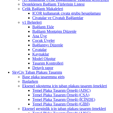
Desteklenen Bağlantı Türlerinin Listesi
Çelik Bağlantı Makaleleri
ICOR kullanarak cıvata grubu hesaplaması
Civatalar ve Civatalı Bağlantılar
v1 Belgeleri
Bağlantı Ekle
Bağlantı Montajını Düzenle
Ana Üye
Çocuk Üyeler
Bağlantıyı Düzenle
Cıvatalar
Kaynaklar
Model Oluştur
Tasarım Kontrolleri
Detaylı rapor
SkyCiv Taban Plakası Tasarımı
Base plaka tasarımına giriş
Başlarken
Eksenel sıkıştırma için taban plakası tasarım örnekleri
Temel Plaka Tasarım Örneği (AISC)
Temel Plaka Tasarım Örneği (CSA)
Temel Plaka Tasarım Örneği (İÇİNDE)
Temel Plaka Tasarım Örneği (GİBİ)
Eksenel gerginlik için taban plakası tasarım örnekleri