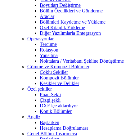
Boyutları Değiştirme
Bölüm Özellikleri ve Gönderme
Araçlar
Bölümleri Kaydetme ve Yükleme
Özel Kitaplık Yükleme
Diğer Yazılımlarla Entegrasyon
Operasyonlar
Tercüme
Rotasyon
Yansıtma
Noktalara / Veritabanı Şekline Dönüştürme
Gömme ve Kompozit Bölümler
Çoklu Şekiller
Kompozit Bölümler
Kesikler ve Delikler
Özel şekiller
Puan Şekli
Çizgi şekli
DXF içe aktarılıyor
Konik Bölümler
Analiz
Başlarken
Hesaplama Doğrulaması
Genel Bölüm Tasarımcısı