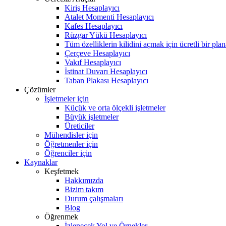
Kiriş Hesaplayıcı
Atalet Momenti Hesaplayıcı
Kafes Hesaplayıcı
Rüzgar Yükü Hesaplayıcı
Tüm özelliklerin kilidini açmak için ücretli bir pla
Çerçeve Hesaplayıcı
Vakıf Hesaplayıcı
İstinat Duvarı Hesaplayıcı
Taban Plakası Hesaplayıcı
Çözümler
İşletmeler için
Küçük ve orta ölçekli işletmeler
Büyük işletmeler
Üreticiler
Mühendisler için
Öğretmenler için
Öğrenciler için
Kaynaklar
Keşfetmek
Hakkımızda
Bizim takım
Durum çalışmaları
Blog
Öğrenmek
İzlenecek Yol ve Örnekler