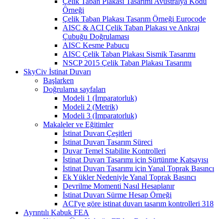
Çelik Taban Plakası Tasarımı Avustralya Kodu
Örneği
Çelik Taban Plakası Tasarım Örneği Eurocode
AISC & ACI Çelik Taban Plakası ve Ankraj
Çubuğu Doğrulaması
AISC Kesme Pabucu
AISC Çelik Taban Plakası Sismik Tasarımı
NSCP 2015 Çelik Taban Plakası Tasarımı
SkyCiv İstinat Duvarı
Başlarken
Doğrulama sayfaları
Modeli 1 (İmparatorluk)
Modeli 2 (Metrik)
Modeli 3 (İmparatorluk)
Makaleler ve Eğitimler
İstinat Duvarı Çeşitleri
İstinat Duvarı Tasarım Süreci
Duvar Temel Stabilite Kontrolleri
İstinat Duvarı Tasarımı için Sürtünme Katsayısı
İstinat Duvarı Tasarımı için Yanal Toprak Basıncı
Ek Yükler Nedeniyle Yanal Toprak Basıncı
Devrilme Momenti Nasıl Hesaplanır
İstinat Duvarı Sürme Hesap Örneği
ACI'ye göre istinat duvarı tasarım kontrolleri 318
Ayrıntılı Kabuk FEA