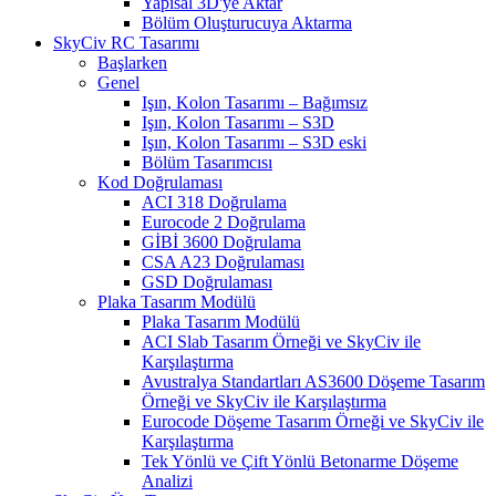
Yapısal 3D'ye Aktar
Bölüm Oluşturucuya Aktarma
SkyCiv RC Tasarımı
Başlarken
Genel
Işın, Kolon Tasarımı – Bağımsız
Işın, Kolon Tasarımı – S3D
Işın, Kolon Tasarımı – S3D eski
Bölüm Tasarımcısı
Kod Doğrulaması
ACI 318 Doğrulama
Eurocode 2 Doğrulama
GİBİ 3600 Doğrulama
CSA A23 Doğrulaması
GSD Doğrulaması
Plaka Tasarım Modülü
Plaka Tasarım Modülü
ACI Slab Tasarım Örneği ve SkyCiv ile
Karşılaştırma
Avustralya Standartları AS3600 Döşeme Tasarım
Örneği ve SkyCiv ile Karşılaştırma
Eurocode Döşeme Tasarım Örneği ve SkyCiv ile
Karşılaştırma
Tek Yönlü ve Çift Yönlü Betonarme Döşeme
Analizi