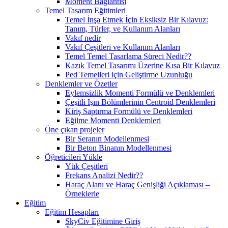
Moment Bağlantısı
Temel Tasarım Eğitimleri
Temel İnşa Etmek İçin Eksiksiz Bir Kılavuz:
Tanım, Türler, ve Kullanım Alanları
Vakıf nedir
Vakıf Çeşitleri ve Kullanım Alanları
Temel Temel Tasarlama Süreci Nedir??
Kazık Temel Tasarımı Üzerine Kısa Bir Kılavuz
Ped Temelleri için Geliştirme Uzunluğu
Denklemler ve Özetler
Eylemsizlik Momenti Formülü ve Denklemleri
Çeşitli Işın Bölümlerinin Centroid Denklemleri
Kiriş Saptırma Formülü ve Denklemleri
Eğilme Momenti Denklemleri
Öne çıkan projeler
Bir Seranın Modellenmesi
Bir Beton Binanın Modellenmesi
Öğreticileri Yükle
Yük Çeşitleri
Frekans Analizi Nedir??
Haraç Alanı ve Haraç Genişliği Açıklaması –
Örneklerle
Eğitim
Eğitim Hesapları
SkyCiv Eğitimine Giriş