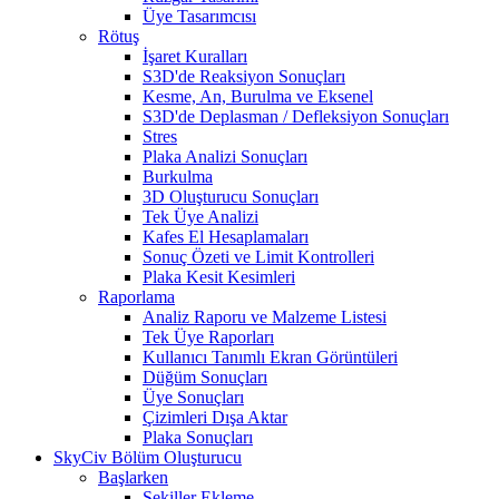
Üye Tasarımcısı
Rötuş
İşaret Kuralları
S3D'de Reaksiyon Sonuçları
Kesme, An, Burulma ve Eksenel
S3D'de Deplasman / Defleksiyon Sonuçları
Stres
Plaka Analizi Sonuçları
Burkulma
3D Oluşturucu Sonuçları
Tek Üye Analizi
Kafes El Hesaplamaları
Sonuç Özeti ve Limit Kontrolleri
Plaka Kesit Kesimleri
Raporlama
Analiz Raporu ve Malzeme Listesi
Tek Üye Raporları
Kullanıcı Tanımlı Ekran Görüntüleri
Düğüm Sonuçları
Üye Sonuçları
Çizimleri Dışa Aktar
Plaka Sonuçları
SkyCiv Bölüm Oluşturucu
Başlarken
Şekiller Ekleme