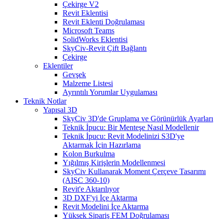
Çekirge V2
Revit Eklentisi
Revit Eklenti Doğrulaması
Microsoft Teams
SolidWorks Eklentisi
SkyCiv-Revit Çift Bağlantı
Çekirge
Eklentiler
Gevşek
Malzeme Listesi
Ayrıntılı Yorumlar Uygulaması
Teknik Notlar
Yapısal 3D
SkyCiv 3D'de Gruplama ve Görünürlük Ayarları
Teknik İpucu: Bir Menteşe Nasıl Modellenir
Teknik İpucu: Revit Modelinizi S3D'ye
Aktarmak İçin Hazırlama
Kolon Burkulma
Yığılmış Kirişlerin Modellenmesi
SkyCiv Kullanarak Moment Çerçeve Tasarımı
(AISC 360-10)
Revit'e Aktarılıyor
3D DXF'yi İçe Aktarma
Revit Modelini İçe Aktarma
Yüksek Sipariş FEM Doğrulaması