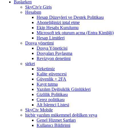
Başlarken
SkyCiv'e Giriş
Hesabım
Hesap Düzeyleri ve Destek Politikası
Aboneliğinizi iptal etme
Ekip Hesabı Kurulumu
Microsoft tek oturum açma (Entra Kimliği)
Hesap Limitleri
Dosya yönetimi
Dosya Yöneticisi
Dosyaları Paylaşma
Revizyon denetimi
şirket
Şirketimiz
Kalite güvencesi
Güvenlik + 2FA
Kayıt tutma
Yazılım Değişiklik Günlükleri
Gizlilik Politikası
Çerez politikası
Alt İşlemci Listesi
SkyCiv Mobile
hiçbir yazılım mükemmel değilken veya
Genel Hizmet Şartları
Kullanıcı Bildirimi