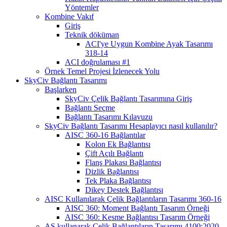
Yöntemler
Kombine Vakıf
Giriş
Teknik döküman
ACI'ye Uygun Kombine Ayak Tasarımı
318-14
ACI doğrulaması #1
Örnek Temel Projesi İzlenecek Yolu
SkyCiv Bağlantı Tasarımı
Başlarken
SkyCiv Çelik Bağlantı Tasarımına Giriş
Bağlantı Seçme
Bağlantı Tasarımı Kılavuzu
SkyCiv Bağlantı Tasarımı Hesaplayıcı nasıl kullanılır?
AISC 360-16 Bağlantılar
Kolon Ek Bağlantısı
Çift Açılı Bağlantı
Flanş Plakası Bağlantısı
Dizlik Bağlantısı
Tek Plaka Bağlantısı
Dikey Destek Bağlantısı
AISC Kullanılarak Çelik Bağlantıların Tasarımı 360-16
AISC 360: Moment Bağlantı Tasarım Örneği
AISC 360: Kesme Bağlantısı Tasarım Örneği
AS kullanarak Çelik Bağlantıların Tasarımı 4100:2020