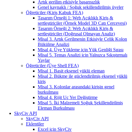
Artık gerilim etkisiyle başarısızlık
Genel kaynaklı / Soğuk şekillendirilmiş üyeler
Öğreticiler (Kiriş Kabuk FEA)
Tasarım Örneği 1: Web Açıklıklı Kiriş &
sertleştiriciler (Örnek Model 3D Çatı Çerçevesi)
Tasarım Örneği 2: Web Açıklıklı Kiriş &
sertleştiriciler (Doğrusal Olmayan Analiz)
Misal 3. Artık Gerilmenin Etkisiyle Çelik Kolon
Bükülme Analizi
Misal 4. Üye Yükleme için Yük Genliği Sırası
Misal 5. Temas Analizi için Yalnızca Sıkıştırmalı
Yaylar
Öğreticiler (Üye Shell FEA)
Misal 1. Basit eksenel yüklü eleman
Misal 2. Bükme ile güçlendirilmiş eksenel yüklü
kiriş
Misal 3. Kolonlar arasındaki kirişin genel
burkulması
Misal 4. Rijit Uç Yer Değiştirme
Misal 5. İki Malzemeli Soğuk Şekillendirilmiş
Eleman Burkulması
SkyCiv API
SkyCiv API
Eklentiler
Excel için SkyCiv