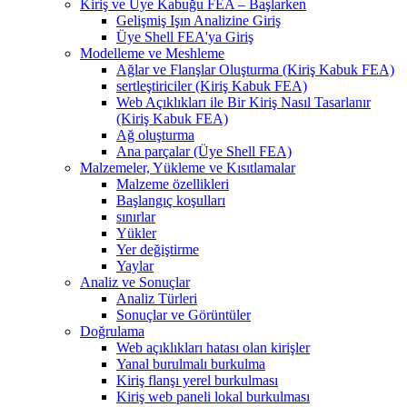
Kiriş ve Üye Kabuğu FEA – Başlarken
Gelişmiş Işın Analizine Giriş
Üye Shell FEA'ya Giriş
Modelleme ve Meshleme
Ağlar ve Flanşlar Oluşturma (Kiriş Kabuk FEA)
sertleştiriciler (Kiriş Kabuk FEA)
Web Açıklıkları ile Bir Kiriş Nasıl Tasarlanır
(Kiriş Kabuk FEA)
Ağ oluşturma
Ana parçalar (Üye Shell FEA)
Malzemeler, Yükleme ve Kısıtlamalar
Malzeme özellikleri
Başlangıç ​​koşulları
sınırlar
Yükler
Yer değiştirme
Yaylar
Analiz ve Sonuçlar
Analiz Türleri
Sonuçlar ve Görüntüler
Doğrulama
Web açıklıkları hatası olan kirişler
Yanal burulmalı burkulma
Kiriş flanşı yerel burkulması
Kiriş web paneli lokal burkulması