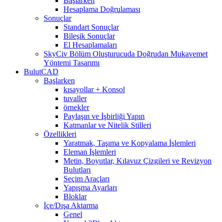
Başlarken
Hesaplama Doğrulaması
Sonuçlar
Standart Sonuçlar
Bileşik Sonuçlar
El Hesaplamaları
SkyCiv Bölüm Oluşturucuda Doğrudan Mukavemet
Yöntemi Tasarımı
BulutCAD
Başlarken
kısayollar + Konsol
tuvaller
örnekler
Paylaşın ve İşbirliği Yapın
Katmanlar ve Nitelik Stilleri
Özellikleri
Yaratmak, Taşıma ve Kopyalama İşlemleri
Eleman İşlemleri
Metin, Boyutlar, Kılavuz Çizgileri ve Revizyon
Bulutları
Seçim Araçları
Yapışma Ayarları
Bloklar
İçe/Dışa Aktarma
Genel