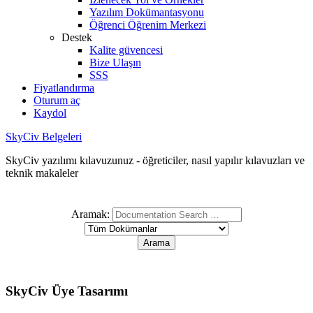
Yazılım Dokümantasyonu
Öğrenci Öğrenim Merkezi
Destek
Kalite güvencesi
Bize Ulaşın
SSS
Fiyatlandırma
Oturum aç
Kaydol
SkyCiv Belgeleri
SkyCiv yazılımı kılavuzunuz - öğreticiler, nasıl yapılır kılavuzları ve
teknik makaleler
Aramak:
SkyCiv Üye Tasarımı