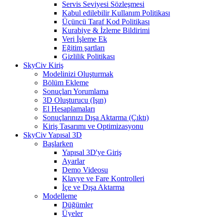
Servis Seviyesi Sözleşmesi
Kabul edilebilir Kullanım Politikası
Üçüncü Taraf Kod Politikası
Kurabiye & İzleme Bildirimi
Veri İşleme Ek
Eğitim şartları
Gizlilik Politikası
SkyCiv Kiriş
Modelinizi Oluşturmak
Bölüm Ekleme
Sonuçları Yorumlama
3D Oluşturucu (Işın)
El Hesaplamaları
Sonuçlarınızı Dışa Aktarma (Çıktı)
Kiriş Tasarımı ve Optimizasyonu
SkyCiv Yapısal 3D
Başlarken
Yapısal 3D'ye Giriş
Ayarlar
Demo Videosu
Klavye ve Fare Kontrolleri
İçe ve Dışa Aktarma
Modelleme
Düğümler
Üyeler