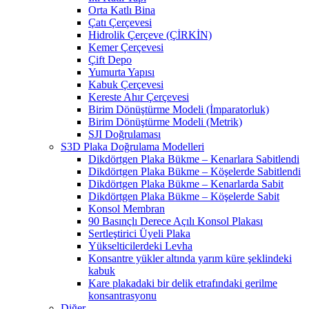
Orta Katlı Bina
Çatı Çerçevesi
Hidrolik Çerçeve (ÇİRKİN)
Kemer Çerçevesi
Çift Depo
Yumurta Yapısı
Kabuk Çerçevesi
Kereste Ahır Çerçevesi
Birim Dönüştürme Modeli (İmparatorluk)
Birim Dönüştürme Modeli (Metrik)
SJI Doğrulaması
S3D Plaka Doğrulama Modelleri
Dikdörtgen Plaka Bükme – Kenarlara Sabitlendi
Dikdörtgen Plaka Bükme – Köşelerde Sabitlendi
Dikdörtgen Plaka Bükme – Kenarlarda Sabit
Dikdörtgen Plaka Bükme – Köşelerde Sabit
Konsol Membran
90 Basınçlı Derece Açılı Konsol Plakası
Sertleştirici Üyeli Plaka
Yükselticilerdeki Levha
Konsantre yükler altında yarım küre şeklindeki
kabuk
Kare plakadaki bir delik etrafındaki gerilme
konsantrasyonu
Diğer