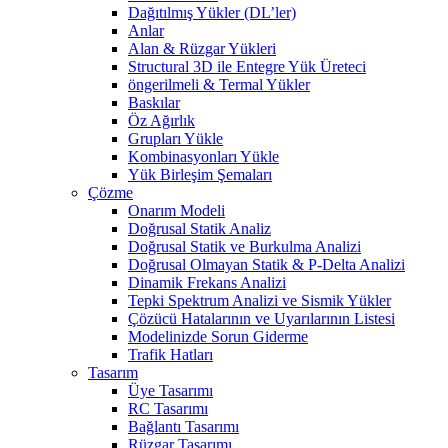
Dağıtılmış Yükler (DL’ler)
Anlar
Alan & Rüzgar Yükleri
Structural 3D ile Entegre Yük Üreteci
öngerilmeli & Termal Yükler
Baskılar
Öz Ağırlık
Grupları Yükle
Kombinasyonları Yükle
Yük Birleşim Şemaları
Çözme
Onarım Modeli
Doğrusal Statik Analiz
Doğrusal Statik ve Burkulma Analizi
Doğrusal Olmayan Statik & P-Delta Analizi
Dinamik Frekans Analizi
Tepki Spektrum Analizi ve Sismik Yükler
Çözücü Hatalarının ve Uyarılarının Listesi
Modelinizde Sorun Giderme
Trafik Hatları
Tasarım
Üye Tasarımı
RC Tasarımı
Bağlantı Tasarımı
Rüzgar Tasarımı