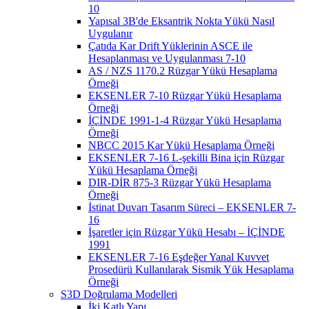
10
Yapısal 3B'de Eksantrik Nokta Yükü Nasıl
Uygulanır
Çatıda Kar Drift Yüklerinin ASCE ile
Hesaplanması ve Uygulanması 7-10
AS / NZS 1170.2 Rüzgar Yükü Hesaplama
Örneği
EKSENLER 7-10 Rüzgar Yükü Hesaplama
Örneği
İÇİNDE 1991-1-4 Rüzgar Yükü Hesaplama
Örneği
NBCC 2015 Kar Yükü Hesaplama Örneği
EKSENLER 7-16 L-şekilli Bina için Rüzgar
Yükü Hesaplama Örneği
DIR-DİR 875-3 Rüzgar Yükü Hesaplama
Örneği
İstinat Duvarı Tasarım Süreci – EKSENLER 7-
16
İşaretler için Rüzgar Yükü Hesabı – İÇİNDE
1991
EKSENLER 7-16 Eşdeğer Yanal Kuvvet
Prosedürü Kullanılarak Sismik Yük Hesaplama
Örneği
S3D Doğrulama Modelleri
İki Katlı Yapı