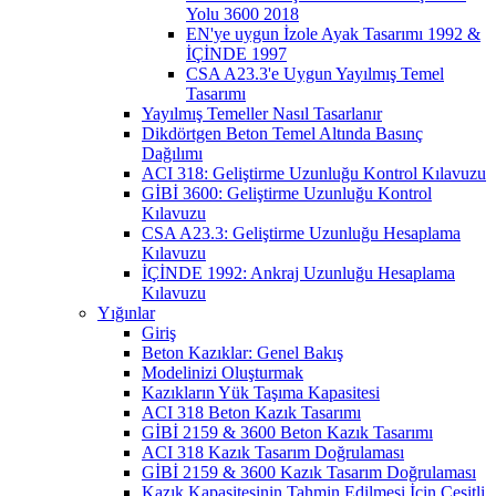
Yolu 3600 2018
EN'ye uygun İzole Ayak Tasarımı 1992 &
İÇİNDE 1997
CSA A23.3'e Uygun Yayılmış Temel
Tasarımı
Yayılmış Temeller Nasıl Tasarlanır
Dikdörtgen Beton Temel Altında Basınç
Dağılımı
ACI 318: Geliştirme Uzunluğu Kontrol Kılavuzu
GİBİ 3600: Geliştirme Uzunluğu Kontrol
Kılavuzu
CSA A23.3: Geliştirme Uzunluğu Hesaplama
Kılavuzu
İÇİNDE 1992: Ankraj Uzunluğu Hesaplama
Kılavuzu
Yığınlar
Giriş
Beton Kazıklar: Genel Bakış
Modelinizi Oluşturmak
Kazıkların Yük Taşıma Kapasitesi
ACI 318 Beton Kazık Tasarımı
GİBİ 2159 & 3600 Beton Kazık Tasarımı
ACI 318 Kazık Tasarım Doğrulaması
GİBİ 2159 & 3600 Kazık Tasarım Doğrulaması
Kazık Kapasitesinin Tahmin Edilmesi İçin Çeşitli