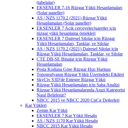
(tabelalar)
EKSENLER 7-16 Rüzgar Yükü Hesaplamaları
(Solar paneller)
AS / NZS 1170.2 (2021) Rüzgar Yükü
Hesaplamaları (Solar paneller)
EKSENLER 7 Açık çerçeveler/işaretler için
rüzgar yükü hesaplama örnekleri
EKSENLER 7 Dairesel Silolar için Rüzgar
Yükü Hesaplamaları, Tanklar, ve Silolar
AS / NZS 1170.2 (2021) Dairesel Silolar için
Rüzgar Yükü Hesaplamaları, Tanklar, ve Silolar
CTE DB-SE Binalar için Rüzgar Yükü
Hesaplamaları
Posta Koduna Göre Rüzgar Hızı Haritası
Topografyanın Rüzgar Yükü Üzerindeki Etkileri
SkyCiv S3D'de Entegre Rüzgar Yükü
Rüzgar Yükü Hesaplamaları için Saha Analizi
Rüzgar Yükü Hesaplamalarında Arazi Kategorisi
Nasıl Belirlenir?
NBCC 2015 ve NBCC 2020 CpCg Değerleri
Kar Yükleri
Zemin Kar Yükü
EKSENLER 7 Kar Yükü Hesabı
AS / NZS 1170 Kar Yükü Hesabı
NBCC 2015 Kar Yükü Hesabı