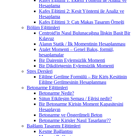
Kafes Eğitimi 1: Eklem Yöntemi ile Analiz ve
Hesaplama
Kafes Eğitimi 2: Kesit Yöntemi ile Analiz ve
Hesaplama
Kafes Eğitimi 3: Çatı Makas Tasarım Örneği
Bölüm Eğitimleri
Centroid'in Nasıl Bulunacağına İlişkin Basit Bir
Kılavuz
Alanın Statik / İlk Momentinin Hesaplanması
Atalet Momenti – Genel Bakış, formül,
hesaplamalar
Bir Dairenin Eylemsizlik Momenti
Bir Dikdörtgenin Eylemsizlik Momenti
Stres Dersleri
Eğilme Gerilme Formülü – Bir Kiriş Kesitinin
Eğilme Gerilmesinin Hesaplanması
Betonarme Eğitimleri
Betonarme Nedir?
Sütun Etkileşim Şeması / Eğrisi nedir?
Bir Betonarme Kirişin Moment Kapasitesini
Hesaplayın
Betonarme ve Öngerilmeli Beton
Betonarme Kirişler Nasıl Tasarlanır??
Bağlantı Tasarımı Eğitimleri
Kesme Bağlantısı