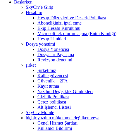
Başlarken
SkyCiv'e Giriş
Hesabım
Hesap Düzeyleri ve Destek Politikası
Aboneliğinizi iptal etme
Ekip Hesabı Kurulumu
Microsoft tek oturum açma (Entra Kimliği)
Hesap Limitleri
Dosya yönetimi
Dosya Yöneticisi
Dosyaları Paylaşma
Revizyon denetimi
şirket
Şirketimiz
Kalite güvencesi
Güvenlik + 2FA
Kayıt tutma
Yazılım Değişiklik Günlükleri
Gizlilik Politikası
Çerez politikası
Alt İşlemci Listesi
SkyCiv Mobile
hiçbir yazılım mükemmel değilken veya
Genel Hizmet Şartları
Kullanıcı Bildirimi