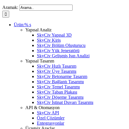
Aramak:
Ürün:% s
Yapısal Analiz
SkyCiv Yapısal 3D
SkyCiv Kiriş
SkyCiv Bölüm Oluşturucu
SkyCiv Yük Jeneratörü
SkyCiv Gelişmiş Işın Analizi
Yapısal Tasarım
SkyCiv Hızlı Tasarım
SkyCiv Üye Tasarımı
SkyCiv Betonarme Tasarım
SkyCiv Bağlantı Tasarımı
SkyCiv Temel Tasarımı
SkyCiv Taban Plakası
SkyCiv Döşeme Tasarımı
SkyCiv İstinat Duvarı Tasarımı
API & Otomasyon
SkyCiv API
Özel Çözümler
Entegrasyonlar
Ücretsiz Araçlar