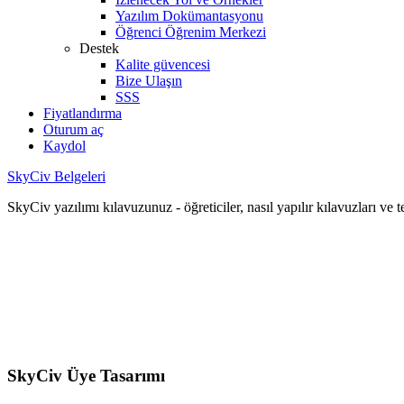
Yazılım Dokümantasyonu
Öğrenci Öğrenim Merkezi
Destek
Kalite güvencesi
Bize Ulaşın
SSS
Fiyatlandırma
Oturum aç
Kaydol
SkyCiv Belgeleri
SkyCiv yazılımı kılavuzunuz - öğreticiler, nasıl yapılır kılavuzları ve 
SkyCiv Üye Tasarımı