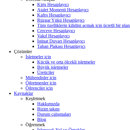
Kiriş Hesaplayıcı
Atalet Momenti Hesaplayıcı
Kafes Hesaplayıcı
Rüzgar Yükü Hesaplayıcı
Tüm özelliklerin kilidini açmak için ücretli bir pla
Çerçeve Hesaplayıcı
Vakıf Hesaplayıcı
İstinat Duvarı Hesaplayıcı
Taban Plakası Hesaplayıcı
Çözümler
İşletmeler için
Küçük ve orta ölçekli işletmeler
Büyük işletmeler
Üreticiler
Mühendisler için
Öğretmenler için
Öğrenciler için
Kaynaklar
Keşfetmek
Hakkımızda
Bizim takım
Durum çalışmaları
Blog
Öğrenmek
İzlenecek Yol ve Örnekler