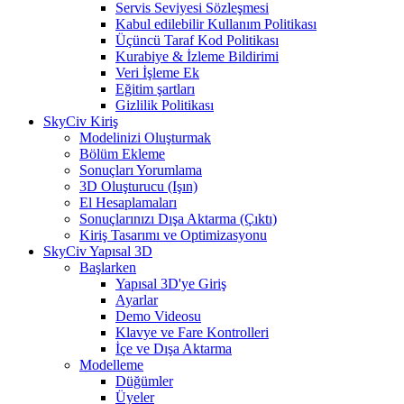
Servis Seviyesi Sözleşmesi
Kabul edilebilir Kullanım Politikası
Üçüncü Taraf Kod Politikası
Kurabiye & İzleme Bildirimi
Veri İşleme Ek
Eğitim şartları
Gizlilik Politikası
SkyCiv Kiriş
Modelinizi Oluşturmak
Bölüm Ekleme
Sonuçları Yorumlama
3D Oluşturucu (Işın)
El Hesaplamaları
Sonuçlarınızı Dışa Aktarma (Çıktı)
Kiriş Tasarımı ve Optimizasyonu
SkyCiv Yapısal 3D
Başlarken
Yapısal 3D'ye Giriş
Ayarlar
Demo Videosu
Klavye ve Fare Kontrolleri
İçe ve Dışa Aktarma
Modelleme
Düğümler
Üyeler