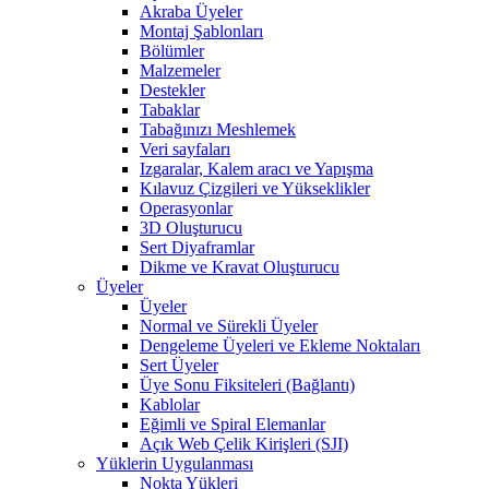
Akraba Üyeler
Montaj Şablonları
Bölümler
Malzemeler
Destekler
Tabaklar
Tabağınızı Meshlemek
Veri sayfaları
Izgaralar, Kalem aracı ve Yapışma
Kılavuz Çizgileri ve Yükseklikler
Operasyonlar
3D Oluşturucu
Sert Diyaframlar
Dikme ve Kravat Oluşturucu
Üyeler
Üyeler
Normal ve Sürekli Üyeler
Dengeleme Üyeleri ve Ekleme Noktaları
Sert Üyeler
Üye Sonu Fiksiteleri (Bağlantı)
Kablolar
Eğimli ve Spiral Elemanlar
Açık Web Çelik Kirişleri (SJI)
Yüklerin Uygulanması
Nokta Yükleri