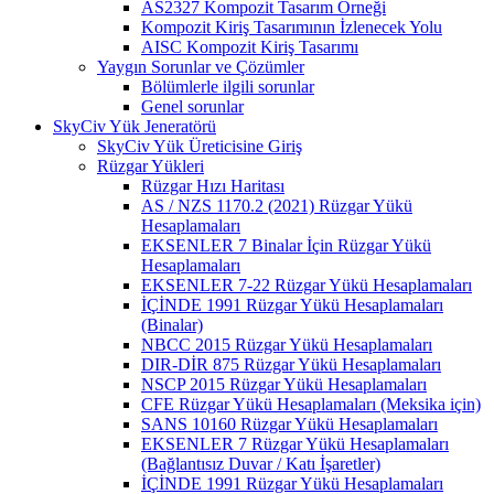
AS2327 Kompozit Tasarım Örneği
Kompozit Kiriş Tasarımının İzlenecek Yolu
AISC Kompozit Kiriş Tasarımı
Yaygın Sorunlar ve Çözümler
Bölümlerle ilgili sorunlar
Genel sorunlar
SkyCiv Yük Jeneratörü
SkyCiv Yük Üreticisine Giriş
Rüzgar Yükleri
Rüzgar Hızı Haritası
AS / NZS 1170.2 (2021) Rüzgar Yükü
Hesaplamaları
EKSENLER 7 Binalar İçin Rüzgar Yükü
Hesaplamaları
EKSENLER 7-22 Rüzgar Yükü Hesaplamaları
İÇİNDE 1991 Rüzgar Yükü Hesaplamaları
(Binalar)
NBCC 2015 Rüzgar Yükü Hesaplamaları
DIR-DİR 875 Rüzgar Yükü Hesaplamaları
NSCP 2015 Rüzgar Yükü Hesaplamaları
CFE Rüzgar Yükü Hesaplamaları (Meksika için)
SANS 10160 Rüzgar Yükü Hesaplamaları
EKSENLER 7 Rüzgar Yükü Hesaplamaları
(Bağlantısız Duvar / Katı İşaretler)
İÇİNDE 1991 Rüzgar Yükü Hesaplamaları