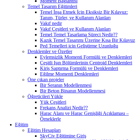
Moment Bağlantısı
Temel Tasarım Eğitimleri
Temel İnşa Etmek İçin Eksiksiz Bir Kılavuz:
Tanım, Türler, ve Kullanım Alanları
Vakıf nedir
Vakıf Çeşitleri ve Kullanım Alanları
Temel Temel Tasarlama Süreci Nedir??
Kazık Temel Tasarımı Üzerine Kısa Bir Kılavuz
Ped Temelleri için Geliştirme Uzunluğu
Denklemler ve Özetler
Eylemsizlik Momenti Formülü ve Denklemleri
Çeşitli Işın Bölümlerinin Centroid Denklemleri
Kiriş Saptırma Formülü ve Denklemleri
Eğilme Momenti Denklemleri
Öne çıkan projeler
Bir Seranın Modellenmesi
Bir Beton Binanın Modellenmesi
Öğreticileri Yükle
Yük Çeşitleri
Frekans Analizi Nedir??
Haraç Alanı ve Haraç Genişliği Açıklaması –
Örneklerle
Eğitim
Eğitim Hesapları
SkyCiv Eğitimine Giriş