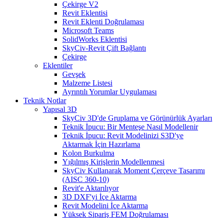
Çekirge V2
Revit Eklentisi
Revit Eklenti Doğrulaması
Microsoft Teams
SolidWorks Eklentisi
SkyCiv-Revit Çift Bağlantı
Çekirge
Eklentiler
Gevşek
Malzeme Listesi
Ayrıntılı Yorumlar Uygulaması
Teknik Notlar
Yapısal 3D
SkyCiv 3D'de Gruplama ve Görünürlük Ayarları
Teknik İpucu: Bir Menteşe Nasıl Modellenir
Teknik İpucu: Revit Modelinizi S3D'ye
Aktarmak İçin Hazırlama
Kolon Burkulma
Yığılmış Kirişlerin Modellenmesi
SkyCiv Kullanarak Moment Çerçeve Tasarımı
(AISC 360-10)
Revit'e Aktarılıyor
3D DXF'yi İçe Aktarma
Revit Modelini İçe Aktarma
Yüksek Sipariş FEM Doğrulaması