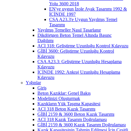
Yolu 3600 2018
EN'ye uygun İzole Ayak Tasarımı 1992 &
İÇİNDE 1997
CSA A23.3'e Uygun Yayılmış Temel
Tasarımı
Yayılmış Temeller Nasıl Tasarlanır
Dikdörtgen Beton Temel Altında Basınç
Dağılımı
ACI 318: Geliştirme Uzunluğu Kontrol Kılavuzu
GİBİ 3600: Geliştirme Uzunluğu Kontrol
Kılavuzu
CSA A23.3: Geliştirme Uzunluğu Hesaplama
Kılavuzu
İÇİNDE 1992: Ankraj Uzunluğu Hesaplama
Kılavuzu
Yığınlar
Giriş
Beton Kazıklar: Genel Bakış
Modelinizi Oluşturmak
Kazıkların Yük Taşıma Kapasitesi
ACI 318 Beton Kazık Tasarımı
GİBİ 2159 & 3600 Beton Kazık Tasarımı
ACI 318 Kazık Tasarım Doğrulaması
GİBİ 2159 & 3600 Kazık Tasarım Doğrulaması
Kazık Kapasitesinin Tahmin Edilmesi İçin Çeşitli