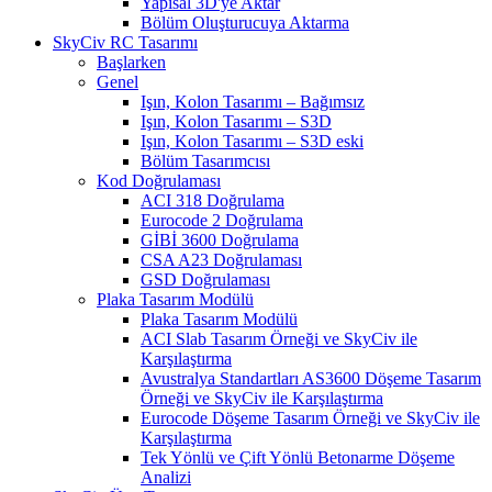
Yapısal 3D'ye Aktar
Bölüm Oluşturucuya Aktarma
SkyCiv RC Tasarımı
Başlarken
Genel
Işın, Kolon Tasarımı – Bağımsız
Işın, Kolon Tasarımı – S3D
Işın, Kolon Tasarımı – S3D eski
Bölüm Tasarımcısı
Kod Doğrulaması
ACI 318 Doğrulama
Eurocode 2 Doğrulama
GİBİ 3600 Doğrulama
CSA A23 Doğrulaması
GSD Doğrulaması
Plaka Tasarım Modülü
Plaka Tasarım Modülü
ACI Slab Tasarım Örneği ve SkyCiv ile
Karşılaştırma
Avustralya Standartları AS3600 Döşeme Tasarım
Örneği ve SkyCiv ile Karşılaştırma
Eurocode Döşeme Tasarım Örneği ve SkyCiv ile
Karşılaştırma
Tek Yönlü ve Çift Yönlü Betonarme Döşeme
Analizi