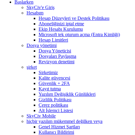
Başlarken
SkyCiv'e Giriş
Hesabım
Hesap Düzeyleri ve Destek Politikası
Aboneliğinizi iptal etme
Ekip Hesabı Kurulumu
Microsoft tek oturum açma (Entra Kimliği)
Hesap Limitleri
Dosya yönetimi
Dosya Yöneticisi
Dosyaları Paylaşma
Revizyon denetimi
şirket
Şirketimiz
Kalite güvencesi
Güvenlik + 2FA
Kayıt tutma
Yazılım Değişiklik Günlükleri
Gizlilik Politikası
Çerez politikası
Alt İşlemci Listesi
SkyCiv Mobile
hiçbir yazılım mükemmel değilken veya
Genel Hizmet Şartları
Kullanıcı Bildirimi