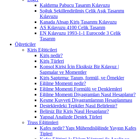
Kaldırma Pabucu Tasarım Kılavuzu
Soğuk Şekillendirilmiş Çelik Aşık Tasarımı
Kılavuzu
Kanada Ahşap Kiriş Tasarımı Kılavuzu
AS Kılavuzu 4100 Çelik Tasarım
EN Kılavuzu 1993-1-1 Eurocode 3 Çelik
Tasarım
Öğreticiler
Kiriş Eğiticileri
Kiriş nedir?
Kiriş Türleri
Konsol Kirişi İçin Eksiksiz Bir Kılavuz |
Sapmalar ve Momentler
Kiriş Saptırma: Tanım, formül, ve Örnekler
Eğilme Momenti nedir?
Eğilme Momenti Formülü ve Denklemleri
Eğilme Momenti Diyagramları Nasıl Hesaplanır?
Kesme Kuvveti Diyagramlarının Hesaplanması
Desteklerdeki Tepkiler Nasıl Belirlenir?
Belirsiz Bir Kiriş Nasıl Hesaplanır?
Yapısal Analizde Destek Türleri
Truss Eğitimleri
Kafes nedir? Yapı Mühendisliğinde Yaygın Kafes
Tipleri