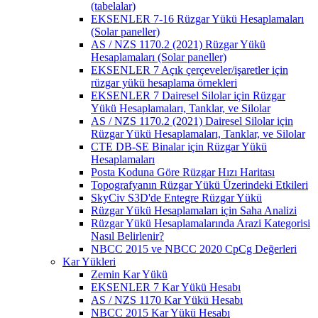
(tabelalar)
EKSENLER 7-16 Rüzgar Yükü Hesaplamaları
(Solar paneller)
AS / NZS 1170.2 (2021) Rüzgar Yükü
Hesaplamaları (Solar paneller)
EKSENLER 7 Açık çerçeveler/işaretler için
rüzgar yükü hesaplama örnekleri
EKSENLER 7 Dairesel Silolar için Rüzgar
Yükü Hesaplamaları, Tanklar, ve Silolar
AS / NZS 1170.2 (2021) Dairesel Silolar için
Rüzgar Yükü Hesaplamaları, Tanklar, ve Silolar
CTE DB-SE Binalar için Rüzgar Yükü
Hesaplamaları
Posta Koduna Göre Rüzgar Hızı Haritası
Topografyanın Rüzgar Yükü Üzerindeki Etkileri
SkyCiv S3D'de Entegre Rüzgar Yükü
Rüzgar Yükü Hesaplamaları için Saha Analizi
Rüzgar Yükü Hesaplamalarında Arazi Kategorisi
Nasıl Belirlenir?
NBCC 2015 ve NBCC 2020 CpCg Değerleri
Kar Yükleri
Zemin Kar Yükü
EKSENLER 7 Kar Yükü Hesabı
AS / NZS 1170 Kar Yükü Hesabı
NBCC 2015 Kar Yükü Hesabı