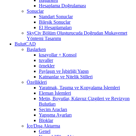
Başlarken
Hesaplama Doğrulaması
Sonuçlar
Standart Sonuçlar
Bileşik Sonuçlar
El Hesaplamaları
SkyCiv Bölüm Oluşturucuda Doğrudan Mukavemet
Yöntemi Tasarımı
BulutCAD
Başlarken
kısayollar + Konsol
tuvaller
örnekler
Paylaşın ve İşbirliği Yapın
Katmanlar ve Nitelik Stilleri
Özellikleri
Yaratmak, Taşıma ve Kopyalama İşlemleri
Eleman İşlemleri
Metin, Boyutlar, Kılavuz Çizgileri ve Revizyon
Bulutları
Seçim Araçları
Yapışma Ayarları
Bloklar
İçe/Dışa Aktarma
Genel