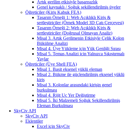
Artık gerilim etkisiyle başarısızlık
Genel kaynaklı / Soğuk şekillendirilmiş üyeler
Öğreticiler (Kiriş Kabuk FEA)
Tasarım Örneği 1: Web Açıklıklı Kiriş &
sertleştiriciler (Örnek Model 3D Çatı Çerçevesi)
Tasarım Örneği 2: Web Açıklıklı Kiriş &
sertleştiriciler (Doğrusal Olmayan Analiz)
Misal 3. Artık Gerilmenin Etkisiyle Çelik Kolon
Bükülme Analizi
Misal 4. Üye Yükleme için Yük Genliği Sırası
Misal 5. Temas Analizi için Yalnızca Sıkıştırmalı
Yaylar
Öğreticiler (Üye Shell FEA)
Misal 1. Basit eksenel yüklü eleman
Misal 2. Bükme ile güçlendirilmiş eksenel yüklü
kiriş
Misal 3. Kolonlar arasındaki kirişin genel
burkulması
Misal 4. Rijit Uç Yer Değiştirme
Misal 5. İki Malzemeli Soğuk Şekillendirilmiş
Eleman Burkulması
SkyCiv API
SkyCiv API
Eklentiler
Excel için SkyCiv