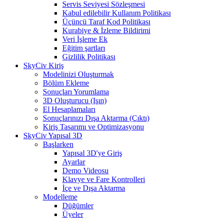
Servis Seviyesi Sözleşmesi
Kabul edilebilir Kullanım Politikası
Üçüncü Taraf Kod Politikası
Kurabiye & İzleme Bildirimi
Veri İşleme Ek
Eğitim şartları
Gizlilik Politikası
SkyCiv Kiriş
Modelinizi Oluşturmak
Bölüm Ekleme
Sonuçları Yorumlama
3D Oluşturucu (Işın)
El Hesaplamaları
Sonuçlarınızı Dışa Aktarma (Çıktı)
Kiriş Tasarımı ve Optimizasyonu
SkyCiv Yapısal 3D
Başlarken
Yapısal 3D'ye Giriş
Ayarlar
Demo Videosu
Klavye ve Fare Kontrolleri
İçe ve Dışa Aktarma
Modelleme
Düğümler
Üyeler