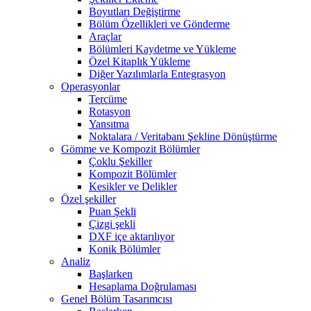
Boyutları Değiştirme
Bölüm Özellikleri ve Gönderme
Araçlar
Bölümleri Kaydetme ve Yükleme
Özel Kitaplık Yükleme
Diğer Yazılımlarla Entegrasyon
Operasyonlar
Tercüme
Rotasyon
Yansıtma
Noktalara / Veritabanı Şekline Dönüştürme
Gömme ve Kompozit Bölümler
Çoklu Şekiller
Kompozit Bölümler
Kesikler ve Delikler
Özel şekiller
Puan Şekli
Çizgi şekli
DXF içe aktarılıyor
Konik Bölümler
Analiz
Başlarken
Hesaplama Doğrulaması
Genel Bölüm Tasarımcısı