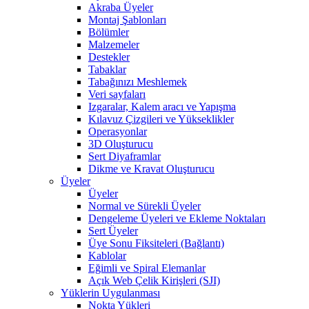
Akraba Üyeler
Montaj Şablonları
Bölümler
Malzemeler
Destekler
Tabaklar
Tabağınızı Meshlemek
Veri sayfaları
Izgaralar, Kalem aracı ve Yapışma
Kılavuz Çizgileri ve Yükseklikler
Operasyonlar
3D Oluşturucu
Sert Diyaframlar
Dikme ve Kravat Oluşturucu
Üyeler
Üyeler
Normal ve Sürekli Üyeler
Dengeleme Üyeleri ve Ekleme Noktaları
Sert Üyeler
Üye Sonu Fiksiteleri (Bağlantı)
Kablolar
Eğimli ve Spiral Elemanlar
Açık Web Çelik Kirişleri (SJI)
Yüklerin Uygulanması
Nokta Yükleri