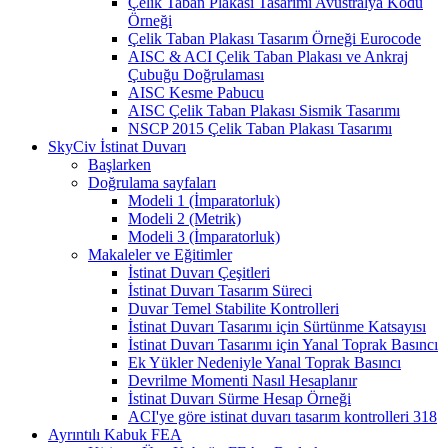
Çelik Taban Plakası Tasarımı Avustralya Kodu
Örneği
Çelik Taban Plakası Tasarım Örneği Eurocode
AISC & ACI Çelik Taban Plakası ve Ankraj
Çubuğu Doğrulaması
AISC Kesme Pabucu
AISC Çelik Taban Plakası Sismik Tasarımı
NSCP 2015 Çelik Taban Plakası Tasarımı
SkyCiv İstinat Duvarı
Başlarken
Doğrulama sayfaları
Modeli 1 (İmparatorluk)
Modeli 2 (Metrik)
Modeli 3 (İmparatorluk)
Makaleler ve Eğitimler
İstinat Duvarı Çeşitleri
İstinat Duvarı Tasarım Süreci
Duvar Temel Stabilite Kontrolleri
İstinat Duvarı Tasarımı için Sürtünme Katsayısı
İstinat Duvarı Tasarımı için Yanal Toprak Basıncı
Ek Yükler Nedeniyle Yanal Toprak Basıncı
Devrilme Momenti Nasıl Hesaplanır
İstinat Duvarı Sürme Hesap Örneği
ACI'ye göre istinat duvarı tasarım kontrolleri 318
Ayrıntılı Kabuk FEA