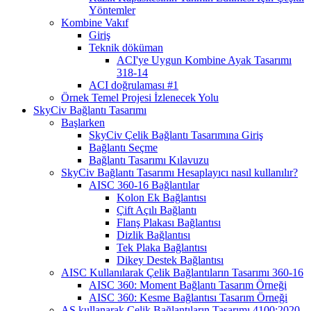
Yöntemler
Kombine Vakıf
Giriş
Teknik döküman
ACI'ye Uygun Kombine Ayak Tasarımı
318-14
ACI doğrulaması #1
Örnek Temel Projesi İzlenecek Yolu
SkyCiv Bağlantı Tasarımı
Başlarken
SkyCiv Çelik Bağlantı Tasarımına Giriş
Bağlantı Seçme
Bağlantı Tasarımı Kılavuzu
SkyCiv Bağlantı Tasarımı Hesaplayıcı nasıl kullanılır?
AISC 360-16 Bağlantılar
Kolon Ek Bağlantısı
Çift Açılı Bağlantı
Flanş Plakası Bağlantısı
Dizlik Bağlantısı
Tek Plaka Bağlantısı
Dikey Destek Bağlantısı
AISC Kullanılarak Çelik Bağlantıların Tasarımı 360-16
AISC 360: Moment Bağlantı Tasarım Örneği
AISC 360: Kesme Bağlantısı Tasarım Örneği
AS kullanarak Çelik Bağlantıların Tasarımı 4100:2020