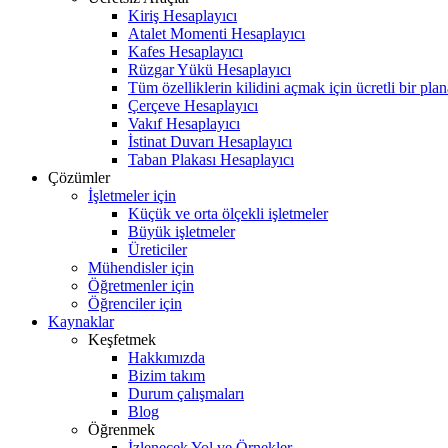
Kiriş Hesaplayıcı
Atalet Momenti Hesaplayıcı
Kafes Hesaplayıcı
Rüzgar Yükü Hesaplayıcı
Tüm özelliklerin kilidini açmak için ücretli bir pla
Çerçeve Hesaplayıcı
Vakıf Hesaplayıcı
İstinat Duvarı Hesaplayıcı
Taban Plakası Hesaplayıcı
Çözümler
İşletmeler için
Küçük ve orta ölçekli işletmeler
Büyük işletmeler
Üreticiler
Mühendisler için
Öğretmenler için
Öğrenciler için
Kaynaklar
Keşfetmek
Hakkımızda
Bizim takım
Durum çalışmaları
Blog
Öğrenmek
İzlenecek Yol ve Örnekler