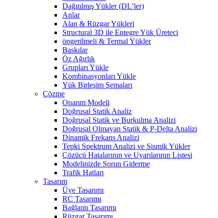
Dağıtılmış Yükler (DL’ler)
Anlar
Alan & Rüzgar Yükleri
Structural 3D ile Entegre Yük Üreteci
öngerilmeli & Termal Yükler
Baskılar
Öz Ağırlık
Grupları Yükle
Kombinasyonları Yükle
Yük Birleşim Şemaları
Çözme
Onarım Modeli
Doğrusal Statik Analiz
Doğrusal Statik ve Burkulma Analizi
Doğrusal Olmayan Statik & P-Delta Analizi
Dinamik Frekans Analizi
Tepki Spektrum Analizi ve Sismik Yükler
Çözücü Hatalarının ve Uyarılarının Listesi
Modelinizde Sorun Giderme
Trafik Hatları
Tasarım
Üye Tasarımı
RC Tasarımı
Bağlantı Tasarımı
Rüzgar Tasarımı