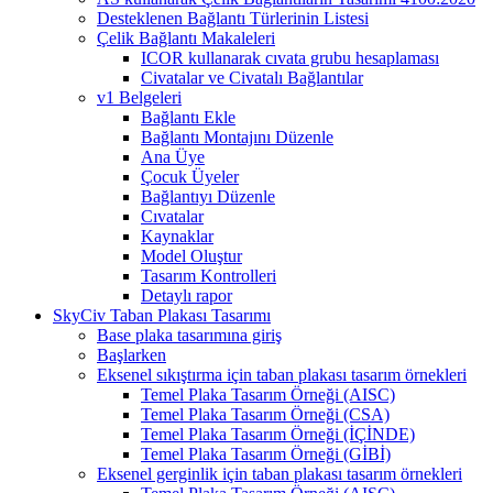
Desteklenen Bağlantı Türlerinin Listesi
Çelik Bağlantı Makaleleri
ICOR kullanarak cıvata grubu hesaplaması
Civatalar ve Civatalı Bağlantılar
v1 Belgeleri
Bağlantı Ekle
Bağlantı Montajını Düzenle
Ana Üye
Çocuk Üyeler
Bağlantıyı Düzenle
Cıvatalar
Kaynaklar
Model Oluştur
Tasarım Kontrolleri
Detaylı rapor
SkyCiv Taban Plakası Tasarımı
Base plaka tasarımına giriş
Başlarken
Eksenel sıkıştırma için taban plakası tasarım örnekleri
Temel Plaka Tasarım Örneği (AISC)
Temel Plaka Tasarım Örneği (CSA)
Temel Plaka Tasarım Örneği (İÇİNDE)
Temel Plaka Tasarım Örneği (GİBİ)
Eksenel gerginlik için taban plakası tasarım örnekleri