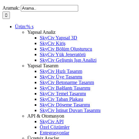
Aramak:
Ürün:% s
Yapısal Analiz
SkyCiv Yapısal 3D
SkyCiv Kiriş
SkyCiv Bölüm Oluşturucu
SkyCiv Yük Jeneratörü
SkyCiv Gelişmiş Işın Analizi
Yapısal Tasarım
SkyCiv Hızlı Tasarım
SkyCiv Üye Tasarımı
SkyCiv Betonarme Tasarım
SkyCiv Bağlantı Tasarımı
SkyCiv Temel Tasarımı
SkyCiv Taban Plakası
SkyCiv Döşeme Tasarımı
SkyCiv İstinat Duvarı Tasarımı
API & Otomasyon
SkyCiv API
Özel Çözümler
Entegrasyonlar
Ücretsiz Araçlar