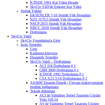
İÇİNDE 1991 Kar Yükü Hesabı
SkyCiv S3D'de Entegre Kar Yükü
Sismik Yükler
EKSENLER 7-16 Sismik Yük Hesapları
NZS 1170.5 Sismik Yük Hesapları
NSCP 2015 Sismik Yük Hesapları
NBCC 2020 Sismik Yük Hesapları
Doğrulama
SkyCiv Vakfı
SkyCiv Foundation'a Giriş
İzole Temeller
Giriş
Kullanım kılavuzu
Eksantrik Temeller
SkyCiv Vakfı – Doğrulama
ACI 318 Doğrulama # 1
GİBİ 3600 Doğrulama # 1
İÇİNDE 1992 Doğrulama # 1
CSA A23.3-14 Doğrulaması # 1
AS3600 Tasarım Örneği | Üstyapı reaksiyonunun
modüle bağlanması
Teknik döküman
ACI ile Yalıtılmış Temel Tasarımı Çözüm
Yolu 318-14
AS ile Yalıtılmış Temel Tasarımı Çözüm