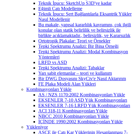
Teknik İpucu: SketchUp S3D'ye kadar
Eğimli Çatı Modelleme
Teknik İpucu: Sert Bağlantılarla Eksantrik Yükler
Nasıl Modellenir
Bu makale, yapısal kararlılık kavramını, çok ilgili
konular olan statik belirlilik ve belirsizlik ile
birlikte açıklamaktadır., belirsizlik, ve Kararsızlık
Ortotropik Plakalar: Teori ve Örnekler
Tepki Spektrumu Analizi: Bir Bina Örneği
Tepki Spektrumu Analizi: Modal Kombinasyon
Yöntemleri
LRFD vs ASD
Tepki Spektrumu Analizi: Tabaklar
Yarı sabit elemanlar – teori ve kullanım
Bir DWG Dosyasını SkyCiv'e Nasıl Aktarırım
FE Plaka Modeli Alan Yükleri
Kombinasyonları Yükle
AS / NZS 1170:2002 Kombinasyonları Yükle
EKSENLER 7-10 ASD Yük Kombinasyonları
EKSENLER 7-16 LRFD Yük Kombinasyonları
ACI 318-11 Kombinasyonları Yükle
NBCC 2010 Kombinasyonları Yükle
İÇİNDE 1990:2002 Kombinasyonları Yükle
Yükleniyor
ASCE ile Çatı Kar Yüklerinin Hesaplanması 7-