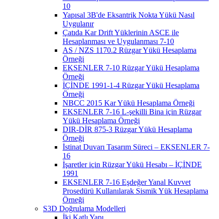
10
Yapısal 3B'de Eksantrik Nokta Yükü Nasıl
Uygulanır
Çatıda Kar Drift Yüklerinin ASCE ile
Hesaplanması ve Uygulanması 7-10
AS / NZS 1170.2 Rüzgar Yükü Hesaplama
Örneği
EKSENLER 7-10 Rüzgar Yükü Hesaplama
Örneği
İÇİNDE 1991-1-4 Rüzgar Yükü Hesaplama
Örneği
NBCC 2015 Kar Yükü Hesaplama Örneği
EKSENLER 7-16 L-şekilli Bina için Rüzgar
Yükü Hesaplama Örneği
DIR-DİR 875-3 Rüzgar Yükü Hesaplama
Örneği
İstinat Duvarı Tasarım Süreci – EKSENLER 7-
16
İşaretler için Rüzgar Yükü Hesabı – İÇİNDE
1991
EKSENLER 7-16 Eşdeğer Yanal Kuvvet
Prosedürü Kullanılarak Sismik Yük Hesaplama
Örneği
S3D Doğrulama Modelleri
İki Katlı Yapı