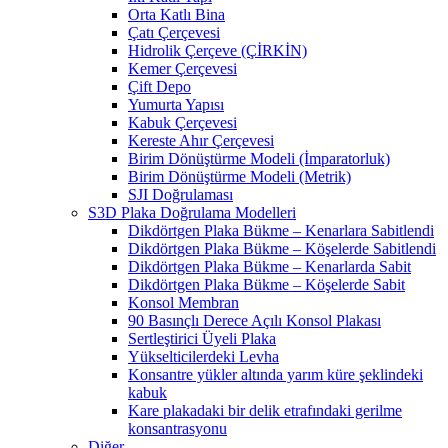
Orta Katlı Bina
Çatı Çerçevesi
Hidrolik Çerçeve (ÇİRKİN)
Kemer Çerçevesi
Çift Depo
Yumurta Yapısı
Kabuk Çerçevesi
Kereste Ahır Çerçevesi
Birim Dönüştürme Modeli (İmparatorluk)
Birim Dönüştürme Modeli (Metrik)
SJI Doğrulaması
S3D Plaka Doğrulama Modelleri
Dikdörtgen Plaka Bükme – Kenarlara Sabitlendi
Dikdörtgen Plaka Bükme – Köşelerde Sabitlendi
Dikdörtgen Plaka Bükme – Kenarlarda Sabit
Dikdörtgen Plaka Bükme – Köşelerde Sabit
Konsol Membran
90 Basınçlı Derece Açılı Konsol Plakası
Sertleştirici Üyeli Plaka
Yükselticilerdeki Levha
Konsantre yükler altında yarım küre şeklindeki
kabuk
Kare plakadaki bir delik etrafındaki gerilme
konsantrasyonu
Diğer