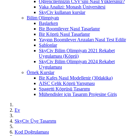
Öğrencilerinizin CSV'sini Nasıl Yüklersiniz?
Vaka Analizi: Monash Üniversitesi
SkyCiv kullanan kurslar
Bilim Olimpiyatı
Başlarken
Bir Boomilever Nasıl Tasarlanır
Bir Köprü Nasıl Tasarlanır
Yaygın Boomilever Arızaları Nasıl Test Edilir
Şablonlar
SkyCiv Bilim Olimpiyatı 2021 Rekabet
Uygulaması (Köprü)
SkyCiv Bilim Olimpiyatı 2024 Rekabet
Uygulaması
Örnek Kurslar
Bir Kafes Nasıl Modellenir (30dakika)
AISC Çelik Köprü Yarışması
Spagetti Köprüsü Tasarımı
Mühendisler için Tasarım Projesine Giriş
Ev
SkyCiv Üye Tasarımı
Kod Doğrulaması