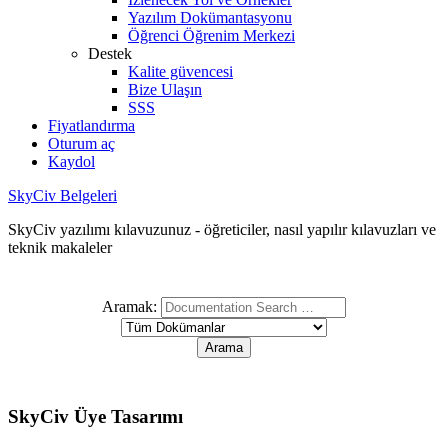
Yazılım Dokümantasyonu
Öğrenci Öğrenim Merkezi
Destek
Kalite güvencesi
Bize Ulaşın
SSS
Fiyatlandırma
Oturum aç
Kaydol
SkyCiv Belgeleri
SkyCiv yazılımı kılavuzunuz - öğreticiler, nasıl yapılır kılavuzları ve
teknik makaleler
Aramak:
SkyCiv Üye Tasarımı