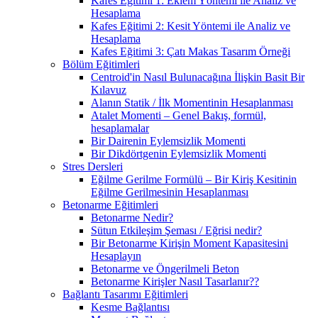
Kafes Eğitimi 1: Eklem Yöntemi ile Analiz ve
Hesaplama
Kafes Eğitimi 2: Kesit Yöntemi ile Analiz ve
Hesaplama
Kafes Eğitimi 3: Çatı Makas Tasarım Örneği
Bölüm Eğitimleri
Centroid'in Nasıl Bulunacağına İlişkin Basit Bir
Kılavuz
Alanın Statik / İlk Momentinin Hesaplanması
Atalet Momenti – Genel Bakış, formül,
hesaplamalar
Bir Dairenin Eylemsizlik Momenti
Bir Dikdörtgenin Eylemsizlik Momenti
Stres Dersleri
Eğilme Gerilme Formülü – Bir Kiriş Kesitinin
Eğilme Gerilmesinin Hesaplanması
Betonarme Eğitimleri
Betonarme Nedir?
Sütun Etkileşim Şeması / Eğrisi nedir?
Bir Betonarme Kirişin Moment Kapasitesini
Hesaplayın
Betonarme ve Öngerilmeli Beton
Betonarme Kirişler Nasıl Tasarlanır??
Bağlantı Tasarımı Eğitimleri
Kesme Bağlantısı