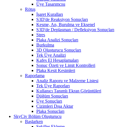
Üye Tasarımcısı
Rötuş
İşaret Kuralları
S3D'de Reaksiyon Sonuçları
Kesme, An, Burulma ve Eksenel
S3D'de Deplasman / Defleksiyon Sonuçları
Stres
Plaka Analizi Sonuçları
Burkulma
3D Oluşturucu Sonuçları
Tek Üye Analizi
Kafes El Hesaplamaları
Sonuç Özeti ve Limit Kontrolleri
Plaka Kesit Kesimleri
Raporlama
Analiz Raporu ve Malzeme Listesi
Tek Üye Raporları
Kullanıcı Tanımlı Ekran Görüntüleri
Düğüm Sonuçları
Üye Sonuçları
Çizimleri Dışa Aktar
Plaka Sonuçları
SkyCiv Bölüm Oluşturucu
Başlarken
Şekiller Ekleme