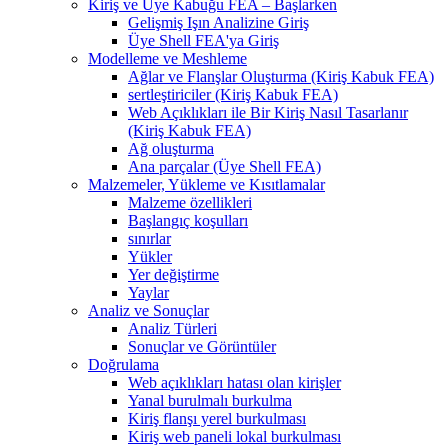
Kiriş ve Üye Kabuğu FEA – Başlarken
Gelişmiş Işın Analizine Giriş
Üye Shell FEA'ya Giriş
Modelleme ve Meshleme
Ağlar ve Flanşlar Oluşturma (Kiriş Kabuk FEA)
sertleştiriciler (Kiriş Kabuk FEA)
Web Açıklıkları ile Bir Kiriş Nasıl Tasarlanır
(Kiriş Kabuk FEA)
Ağ oluşturma
Ana parçalar (Üye Shell FEA)
Malzemeler, Yükleme ve Kısıtlamalar
Malzeme özellikleri
Başlangıç ​​koşulları
sınırlar
Yükler
Yer değiştirme
Yaylar
Analiz ve Sonuçlar
Analiz Türleri
Sonuçlar ve Görüntüler
Doğrulama
Web açıklıkları hatası olan kirişler
Yanal burulmalı burkulma
Kiriş flanşı yerel burkulması
Kiriş web paneli lokal burkulması