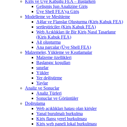
Kiriş ve Üye Kabuğu FEA – Başlarken
Gelişmiş Işın Analizine Giriş
Üye Shell FEA'ya Giriş
Modelleme ve Meshleme
Ağlar ve Flanşlar Oluşturma (Kiriş Kabuk FEA)
sertleştiriciler (Kiriş Kabuk FEA)
Web Açıklıkları ile Bir Kiriş Nasıl Tasarlanır
(Kiriş Kabuk FEA)
Ağ oluşturma
Ana parçalar (Üye Shell FEA)
Malzemeler, Yükleme ve Kısıtlamalar
Malzeme özellikleri
Başlangıç ​​koşulları
sınırlar
Yükler
Yer değiştirme
Yaylar
Analiz ve Sonuçlar
Analiz Türleri
Sonuçlar ve Görüntüler
Doğrulama
Web açıklıkları hatası olan kirişler
Yanal burulmalı burkulma
Kiriş flanşı yerel burkulması
Kiriş web paneli lokal burkulması