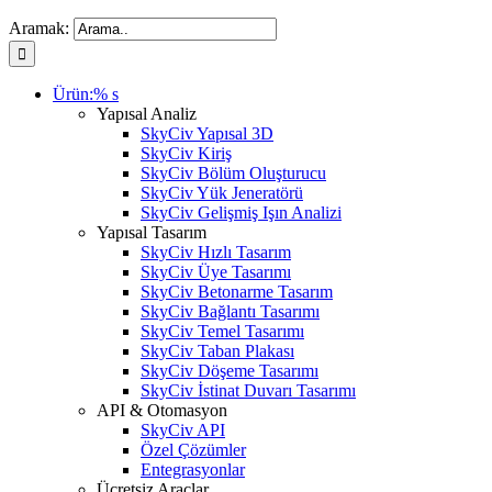
Aramak:
Ürün:% s
Yapısal Analiz
SkyCiv Yapısal 3D
SkyCiv Kiriş
SkyCiv Bölüm Oluşturucu
SkyCiv Yük Jeneratörü
SkyCiv Gelişmiş Işın Analizi
Yapısal Tasarım
SkyCiv Hızlı Tasarım
SkyCiv Üye Tasarımı
SkyCiv Betonarme Tasarım
SkyCiv Bağlantı Tasarımı
SkyCiv Temel Tasarımı
SkyCiv Taban Plakası
SkyCiv Döşeme Tasarımı
SkyCiv İstinat Duvarı Tasarımı
API & Otomasyon
SkyCiv API
Özel Çözümler
Entegrasyonlar
Ücretsiz Araçlar