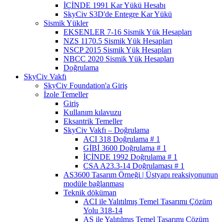
İÇİNDE 1991 Kar Yükü Hesabı
SkyCiv S3D'de Entegre Kar Yükü
Sismik Yükler
EKSENLER 7-16 Sismik Yük Hesapları
NZS 1170.5 Sismik Yük Hesapları
NSCP 2015 Sismik Yük Hesapları
NBCC 2020 Sismik Yük Hesapları
Doğrulama
SkyCiv Vakfı
SkyCiv Foundation'a Giriş
İzole Temeller
Giriş
Kullanım kılavuzu
Eksantrik Temeller
SkyCiv Vakfı – Doğrulama
ACI 318 Doğrulama # 1
GİBİ 3600 Doğrulama # 1
İÇİNDE 1992 Doğrulama # 1
CSA A23.3-14 Doğrulaması # 1
AS3600 Tasarım Örneği | Üstyapı reaksiyonunun
modüle bağlanması
Teknik döküman
ACI ile Yalıtılmış Temel Tasarımı Çözüm
Yolu 318-14
AS ile Yalıtılmış Temel Tasarımı Çözüm