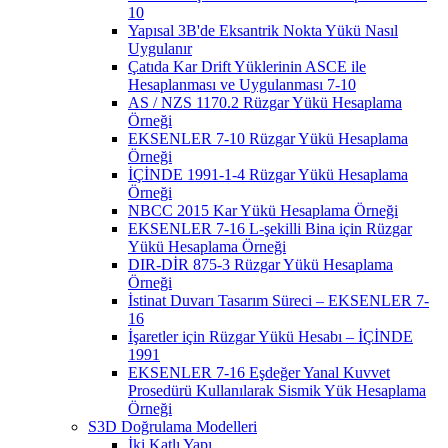
10
Yapısal 3B'de Eksantrik Nokta Yükü Nasıl
Uygulanır
Çatıda Kar Drift Yüklerinin ASCE ile
Hesaplanması ve Uygulanması 7-10
AS / NZS 1170.2 Rüzgar Yükü Hesaplama
Örneği
EKSENLER 7-10 Rüzgar Yükü Hesaplama
Örneği
İÇİNDE 1991-1-4 Rüzgar Yükü Hesaplama
Örneği
NBCC 2015 Kar Yükü Hesaplama Örneği
EKSENLER 7-16 L-şekilli Bina için Rüzgar
Yükü Hesaplama Örneği
DIR-DİR 875-3 Rüzgar Yükü Hesaplama
Örneği
İstinat Duvarı Tasarım Süreci – EKSENLER 7-
16
İşaretler için Rüzgar Yükü Hesabı – İÇİNDE
1991
EKSENLER 7-16 Eşdeğer Yanal Kuvvet
Prosedürü Kullanılarak Sismik Yük Hesaplama
Örneği
S3D Doğrulama Modelleri
İki Katlı Yapı