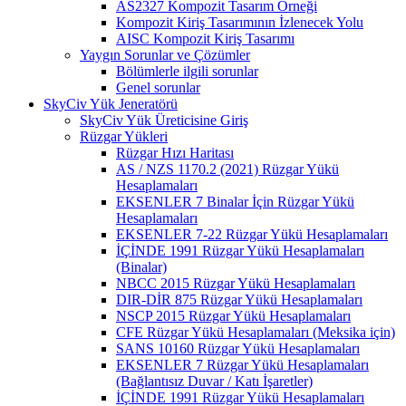
AS2327 Kompozit Tasarım Örneği
Kompozit Kiriş Tasarımının İzlenecek Yolu
AISC Kompozit Kiriş Tasarımı
Yaygın Sorunlar ve Çözümler
Bölümlerle ilgili sorunlar
Genel sorunlar
SkyCiv Yük Jeneratörü
SkyCiv Yük Üreticisine Giriş
Rüzgar Yükleri
Rüzgar Hızı Haritası
AS / NZS 1170.2 (2021) Rüzgar Yükü
Hesaplamaları
EKSENLER 7 Binalar İçin Rüzgar Yükü
Hesaplamaları
EKSENLER 7-22 Rüzgar Yükü Hesaplamaları
İÇİNDE 1991 Rüzgar Yükü Hesaplamaları
(Binalar)
NBCC 2015 Rüzgar Yükü Hesaplamaları
DIR-DİR 875 Rüzgar Yükü Hesaplamaları
NSCP 2015 Rüzgar Yükü Hesaplamaları
CFE Rüzgar Yükü Hesaplamaları (Meksika için)
SANS 10160 Rüzgar Yükü Hesaplamaları
EKSENLER 7 Rüzgar Yükü Hesaplamaları
(Bağlantısız Duvar / Katı İşaretler)
İÇİNDE 1991 Rüzgar Yükü Hesaplamaları