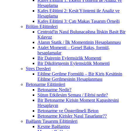
Kafes Eğitimi 1: Eklem Yöntemi ile Analiz ve
Hesaplama
Kafes Eğitimi 2: Kesit Yöntemi ile Analiz ve
Hesaplama
Kafes Eğitimi 3: Çatı Makas Tasarım Örneği
Bölüm Eğitimleri
Centroid'in Nasıl Bulunacağına İlişkin Basit Bir
Kılavuz
Alanın Statik / İlk Momentinin Hesaplanması
Atalet Momenti – Genel Bakış, formül,
hesaplamalar
Bir Dairenin Eylemsizlik Momenti
Bir Dikdörtgenin Eylemsizlik Momenti
Stres Dersleri
Eğilme Gerilme Formülü – Bir Kiriş Kesitinin
Eğilme Gerilmesinin Hesaplanması
Betonarme Eğitimleri
Betonarme Nedir?
Sütun Etkileşim Şeması / Eğrisi nedir?
Bir Betonarme Kirişin Moment Kapasitesini
Hesaplayın
Betonarme ve Öngerilmeli Beton
Betonarme Kirişler Nasıl Tasarlanır??
Bağlantı Tasarımı Eğitimleri
Kesme Bağlantısı