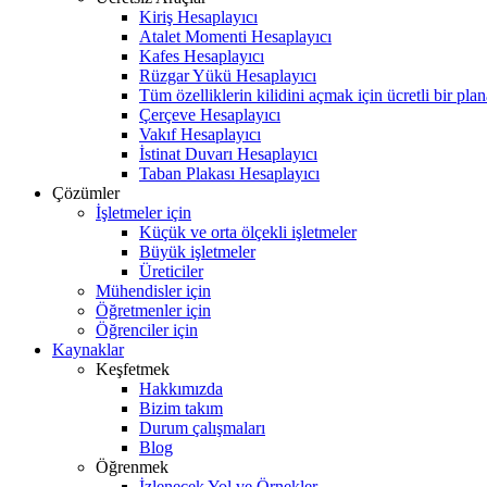
Kiriş Hesaplayıcı
Atalet Momenti Hesaplayıcı
Kafes Hesaplayıcı
Rüzgar Yükü Hesaplayıcı
Tüm özelliklerin kilidini açmak için ücretli bir pla
Çerçeve Hesaplayıcı
Vakıf Hesaplayıcı
İstinat Duvarı Hesaplayıcı
Taban Plakası Hesaplayıcı
Çözümler
İşletmeler için
Küçük ve orta ölçekli işletmeler
Büyük işletmeler
Üreticiler
Mühendisler için
Öğretmenler için
Öğrenciler için
Kaynaklar
Keşfetmek
Hakkımızda
Bizim takım
Durum çalışmaları
Blog
Öğrenmek
İzlenecek Yol ve Örnekler