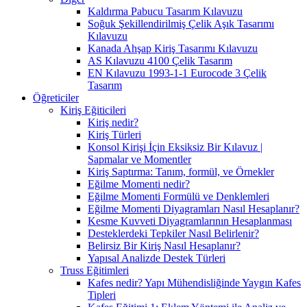
Kaldırma Pabucu Tasarım Kılavuzu
Soğuk Şekillendirilmiş Çelik Aşık Tasarımı
Kılavuzu
Kanada Ahşap Kiriş Tasarımı Kılavuzu
AS Kılavuzu 4100 Çelik Tasarım
EN Kılavuzu 1993-1-1 Eurocode 3 Çelik
Tasarım
Öğreticiler
Kiriş Eğiticileri
Kiriş nedir?
Kiriş Türleri
Konsol Kirişi İçin Eksiksiz Bir Kılavuz |
Sapmalar ve Momentler
Kiriş Saptırma: Tanım, formül, ve Örnekler
Eğilme Momenti nedir?
Eğilme Momenti Formülü ve Denklemleri
Eğilme Momenti Diyagramları Nasıl Hesaplanır?
Kesme Kuvveti Diyagramlarının Hesaplanması
Desteklerdeki Tepkiler Nasıl Belirlenir?
Belirsiz Bir Kiriş Nasıl Hesaplanır?
Yapısal Analizde Destek Türleri
Truss Eğitimleri
Kafes nedir? Yapı Mühendisliğinde Yaygın Kafes
Tipleri