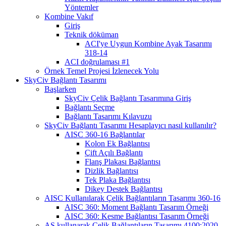
Yöntemler
Kombine Vakıf
Giriş
Teknik döküman
ACI'ye Uygun Kombine Ayak Tasarımı
318-14
ACI doğrulaması #1
Örnek Temel Projesi İzlenecek Yolu
SkyCiv Bağlantı Tasarımı
Başlarken
SkyCiv Çelik Bağlantı Tasarımına Giriş
Bağlantı Seçme
Bağlantı Tasarımı Kılavuzu
SkyCiv Bağlantı Tasarımı Hesaplayıcı nasıl kullanılır?
AISC 360-16 Bağlantılar
Kolon Ek Bağlantısı
Çift Açılı Bağlantı
Flanş Plakası Bağlantısı
Dizlik Bağlantısı
Tek Plaka Bağlantısı
Dikey Destek Bağlantısı
AISC Kullanılarak Çelik Bağlantıların Tasarımı 360-16
AISC 360: Moment Bağlantı Tasarım Örneği
AISC 360: Kesme Bağlantısı Tasarım Örneği
AS kullanarak Çelik Bağlantıların Tasarımı 4100:2020