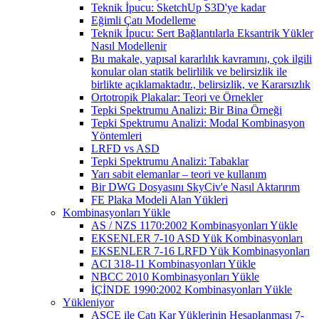
Teknik İpucu: SketchUp S3D'ye kadar
Eğimli Çatı Modelleme
Teknik İpucu: Sert Bağlantılarla Eksantrik Yükler
Nasıl Modellenir
Bu makale, yapısal kararlılık kavramını, çok ilgili
konular olan statik belirlilik ve belirsizlik ile
birlikte açıklamaktadır., belirsizlik, ve Kararsızlık
Ortotropik Plakalar: Teori ve Örnekler
Tepki Spektrumu Analizi: Bir Bina Örneği
Tepki Spektrumu Analizi: Modal Kombinasyon
Yöntemleri
LRFD vs ASD
Tepki Spektrumu Analizi: Tabaklar
Yarı sabit elemanlar – teori ve kullanım
Bir DWG Dosyasını SkyCiv'e Nasıl Aktarırım
FE Plaka Modeli Alan Yükleri
Kombinasyonları Yükle
AS / NZS 1170:2002 Kombinasyonları Yükle
EKSENLER 7-10 ASD Yük Kombinasyonları
EKSENLER 7-16 LRFD Yük Kombinasyonları
ACI 318-11 Kombinasyonları Yükle
NBCC 2010 Kombinasyonları Yükle
İÇİNDE 1990:2002 Kombinasyonları Yükle
Yükleniyor
ASCE ile Çatı Kar Yüklerinin Hesaplanması 7-