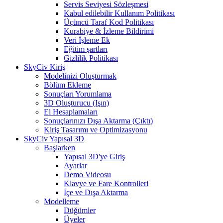
Servis Seviyesi Sözleşmesi
Kabul edilebilir Kullanım Politikası
Üçüncü Taraf Kod Politikası
Kurabiye & İzleme Bildirimi
Veri İşleme Ek
Eğitim şartları
Gizlilik Politikası
SkyCiv Kiriş
Modelinizi Oluşturmak
Bölüm Ekleme
Sonuçları Yorumlama
3D Oluşturucu (Işın)
El Hesaplamaları
Sonuçlarınızı Dışa Aktarma (Çıktı)
Kiriş Tasarımı ve Optimizasyonu
SkyCiv Yapısal 3D
Başlarken
Yapısal 3D'ye Giriş
Ayarlar
Demo Videosu
Klavye ve Fare Kontrolleri
İçe ve Dışa Aktarma
Modelleme
Düğümler
Üyeler