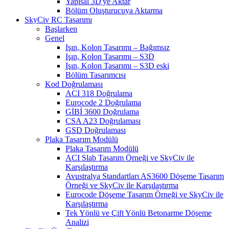
Yapısal 3D'ye Aktar
Bölüm Oluşturucuya Aktarma
SkyCiv RC Tasarımı
Başlarken
Genel
Işın, Kolon Tasarımı – Bağımsız
Işın, Kolon Tasarımı – S3D
Işın, Kolon Tasarımı – S3D eski
Bölüm Tasarımcısı
Kod Doğrulaması
ACI 318 Doğrulama
Eurocode 2 Doğrulama
GİBİ 3600 Doğrulama
CSA A23 Doğrulaması
GSD Doğrulaması
Plaka Tasarım Modülü
Plaka Tasarım Modülü
ACI Slab Tasarım Örneği ve SkyCiv ile
Karşılaştırma
Avustralya Standartları AS3600 Döşeme Tasarım
Örneği ve SkyCiv ile Karşılaştırma
Eurocode Döşeme Tasarım Örneği ve SkyCiv ile
Karşılaştırma
Tek Yönlü ve Çift Yönlü Betonarme Döşeme
Analizi