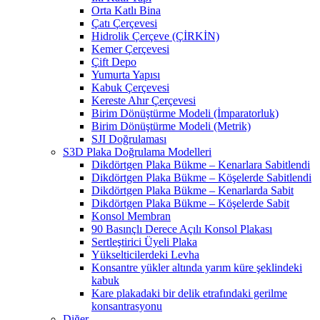
Orta Katlı Bina
Çatı Çerçevesi
Hidrolik Çerçeve (ÇİRKİN)
Kemer Çerçevesi
Çift Depo
Yumurta Yapısı
Kabuk Çerçevesi
Kereste Ahır Çerçevesi
Birim Dönüştürme Modeli (İmparatorluk)
Birim Dönüştürme Modeli (Metrik)
SJI Doğrulaması
S3D Plaka Doğrulama Modelleri
Dikdörtgen Plaka Bükme – Kenarlara Sabitlendi
Dikdörtgen Plaka Bükme – Köşelerde Sabitlendi
Dikdörtgen Plaka Bükme – Kenarlarda Sabit
Dikdörtgen Plaka Bükme – Köşelerde Sabit
Konsol Membran
90 Basınçlı Derece Açılı Konsol Plakası
Sertleştirici Üyeli Plaka
Yükselticilerdeki Levha
Konsantre yükler altında yarım küre şeklindeki
kabuk
Kare plakadaki bir delik etrafındaki gerilme
konsantrasyonu
Diğer