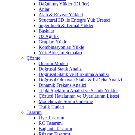
Dağıtılmış Yükler (DL’ler)
Anlar
Alan & Rüzgar Yükleri
Structural 3D ile Entegre Yük Üreteci
öngerilmeli & Termal Yükler
Baskılar
Öz Ağırlık
Grupları Yükle
Kombinasyonları Yükle
Yük Birleşim Şemaları
Çözme
Onarım Modeli
Doğrusal Statik Analiz
Doğrusal Statik ve Burkulma Analizi
Doğrusal Olmayan Statik & P-Delta Analizi
Dinamik Frekans Analizi
Tepki Spektrum Analizi ve Sismik Yükler
Çözücü Hatalarının ve Uyarılarının Listesi
Modelinizde Sorun Giderme
Trafik Hatları
Tasarım
Üye Tasarımı
RC Tasarımı
Bağlantı Tasarımı
Rüzgar Tasarımı