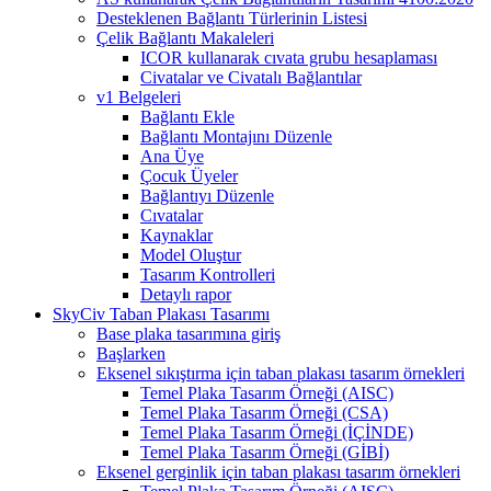
Desteklenen Bağlantı Türlerinin Listesi
Çelik Bağlantı Makaleleri
ICOR kullanarak cıvata grubu hesaplaması
Civatalar ve Civatalı Bağlantılar
v1 Belgeleri
Bağlantı Ekle
Bağlantı Montajını Düzenle
Ana Üye
Çocuk Üyeler
Bağlantıyı Düzenle
Cıvatalar
Kaynaklar
Model Oluştur
Tasarım Kontrolleri
Detaylı rapor
SkyCiv Taban Plakası Tasarımı
Base plaka tasarımına giriş
Başlarken
Eksenel sıkıştırma için taban plakası tasarım örnekleri
Temel Plaka Tasarım Örneği (AISC)
Temel Plaka Tasarım Örneği (CSA)
Temel Plaka Tasarım Örneği (İÇİNDE)
Temel Plaka Tasarım Örneği (GİBİ)
Eksenel gerginlik için taban plakası tasarım örnekleri