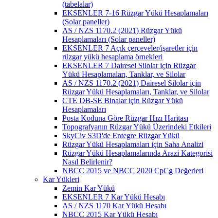
(tabelalar)
EKSENLER 7-16 Rüzgar Yükü Hesaplamaları
(Solar paneller)
AS / NZS 1170.2 (2021) Rüzgar Yükü
Hesaplamaları (Solar paneller)
EKSENLER 7 Açık çerçeveler/işaretler için
rüzgar yükü hesaplama örnekleri
EKSENLER 7 Dairesel Silolar için Rüzgar
Yükü Hesaplamaları, Tanklar, ve Silolar
AS / NZS 1170.2 (2021) Dairesel Silolar için
Rüzgar Yükü Hesaplamaları, Tanklar, ve Silolar
CTE DB-SE Binalar için Rüzgar Yükü
Hesaplamaları
Posta Koduna Göre Rüzgar Hızı Haritası
Topografyanın Rüzgar Yükü Üzerindeki Etkileri
SkyCiv S3D'de Entegre Rüzgar Yükü
Rüzgar Yükü Hesaplamaları için Saha Analizi
Rüzgar Yükü Hesaplamalarında Arazi Kategorisi
Nasıl Belirlenir?
NBCC 2015 ve NBCC 2020 CpCg Değerleri
Kar Yükleri
Zemin Kar Yükü
EKSENLER 7 Kar Yükü Hesabı
AS / NZS 1170 Kar Yükü Hesabı
NBCC 2015 Kar Yükü Hesabı