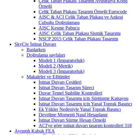
Çelik Taban Plakası Tasarımı Avustralya Kodu
Örneği
Çelik Taban Plakası Tasarım Örneği Eurocode
AISC & ACI Çelik Taban Plakası ve Ankraj
Çubuğu Doğrulaması
AISC Kesme Pabucu
AISC Çelik Taban Plakası Sismik Tasarımı
NSCP 2015 Çelik Taban Plakası Tasarımı
SkyCiv İstinat Duvarı
Başlarken
Doğrulama sayfaları
Modeli 1 (İmparatorluk)
Modeli 2 (Metrik)
Modeli 3 (İmparatorluk)
Makaleler ve Eğitimler
İstinat Duvarı Çeşitleri
İstinat Duvarı Tasarım Süreci
Duvar Temel Stabilite Kontrolleri
İstinat Duvarı Tasarımı için Sürtünme Katsayısı
İstinat Duvarı Tasarımı için Yanal Toprak Basıncı
Ek Yükler Nedeniyle Yanal Toprak Basıncı
Devrilme Momenti Nasıl Hesaplanır
İstinat Duvarı Sürme Hesap Örneği
ACI'ye göre istinat duvarı tasarım kontrolleri 318
Ayrıntılı Kabuk FEA