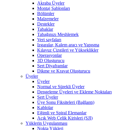
Akraba Üyeler
Montaj Şablonları
Bölümler
Malzemeler
Destekler
Tabaklar
Tabağınızı Meshlemek
Veri sayfaları
Izgaralar, Kalem aracı ve Yapışma
Kılavuz Çizgileri ve Yükseklikler
Operasyonlar
3D Oluşturucu
Sert Diyaframlar
Dikme ve Kravat Oluşturucu
Üyeler
Üyeler
Normal ve Sürekli Üyeler
Dengeleme Üyeleri ve Ekleme Noktaları
Sert Üyeler
Üye Sonu Fiksiteleri (Bağlantı)
Kablolar
Eğimli ve Spiral Elemanlar
Açık Web Çelik Kirişleri (SJI)
Yüklerin Uygulanması
Nokta Yükleri