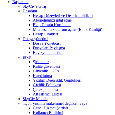
Başlarken
SkyCiv'e Giriş
Hesabım
Hesap Düzeyleri ve Destek Politikası
Aboneliğinizi iptal etme
Ekip Hesabı Kurulumu
Microsoft tek oturum açma (Entra Kimliği)
Hesap Limitleri
Dosya yönetimi
Dosya Yöneticisi
Dosyaları Paylaşma
Revizyon denetimi
şirket
Şirketimiz
Kalite güvencesi
Güvenlik + 2FA
Kayıt tutma
Yazılım Değişiklik Günlükleri
Gizlilik Politikası
Çerez politikası
Alt İşlemci Listesi
SkyCiv Mobile
hiçbir yazılım mükemmel değilken veya
Genel Hizmet Şartları
Kullanıcı Bildirimi