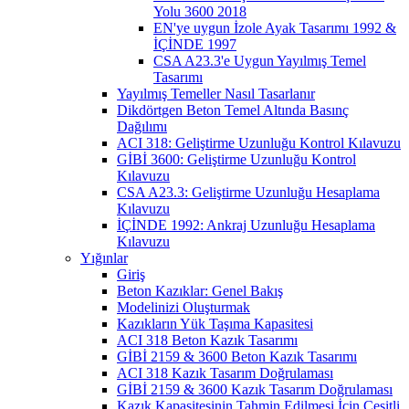
Yolu 3600 2018
EN'ye uygun İzole Ayak Tasarımı 1992 &
İÇİNDE 1997
CSA A23.3'e Uygun Yayılmış Temel
Tasarımı
Yayılmış Temeller Nasıl Tasarlanır
Dikdörtgen Beton Temel Altında Basınç
Dağılımı
ACI 318: Geliştirme Uzunluğu Kontrol Kılavuzu
GİBİ 3600: Geliştirme Uzunluğu Kontrol
Kılavuzu
CSA A23.3: Geliştirme Uzunluğu Hesaplama
Kılavuzu
İÇİNDE 1992: Ankraj Uzunluğu Hesaplama
Kılavuzu
Yığınlar
Giriş
Beton Kazıklar: Genel Bakış
Modelinizi Oluşturmak
Kazıkların Yük Taşıma Kapasitesi
ACI 318 Beton Kazık Tasarımı
GİBİ 2159 & 3600 Beton Kazık Tasarımı
ACI 318 Kazık Tasarım Doğrulaması
GİBİ 2159 & 3600 Kazık Tasarım Doğrulaması
Kazık Kapasitesinin Tahmin Edilmesi İçin Çeşitli