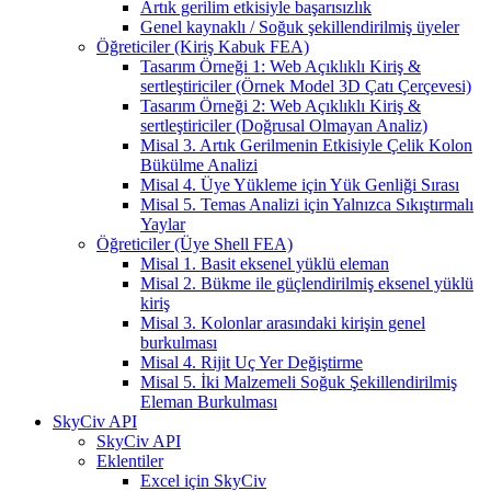
Artık gerilim etkisiyle başarısızlık
Genel kaynaklı / Soğuk şekillendirilmiş üyeler
Öğreticiler (Kiriş Kabuk FEA)
Tasarım Örneği 1: Web Açıklıklı Kiriş &
sertleştiriciler (Örnek Model 3D Çatı Çerçevesi)
Tasarım Örneği 2: Web Açıklıklı Kiriş &
sertleştiriciler (Doğrusal Olmayan Analiz)
Misal 3. Artık Gerilmenin Etkisiyle Çelik Kolon
Bükülme Analizi
Misal 4. Üye Yükleme için Yük Genliği Sırası
Misal 5. Temas Analizi için Yalnızca Sıkıştırmalı
Yaylar
Öğreticiler (Üye Shell FEA)
Misal 1. Basit eksenel yüklü eleman
Misal 2. Bükme ile güçlendirilmiş eksenel yüklü
kiriş
Misal 3. Kolonlar arasındaki kirişin genel
burkulması
Misal 4. Rijit Uç Yer Değiştirme
Misal 5. İki Malzemeli Soğuk Şekillendirilmiş
Eleman Burkulması
SkyCiv API
SkyCiv API
Eklentiler
Excel için SkyCiv