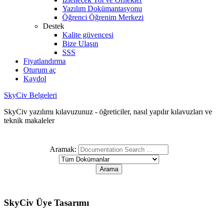
Yazılım Dokümantasyonu
Öğrenci Öğrenim Merkezi
Destek
Kalite güvencesi
Bize Ulaşın
SSS
Fiyatlandırma
Oturum aç
Kaydol
SkyCiv Belgeleri
SkyCiv yazılımı kılavuzunuz - öğreticiler, nasıl yapılır kılavuzları ve
teknik makaleler
Aramak:
SkyCiv Üye Tasarımı