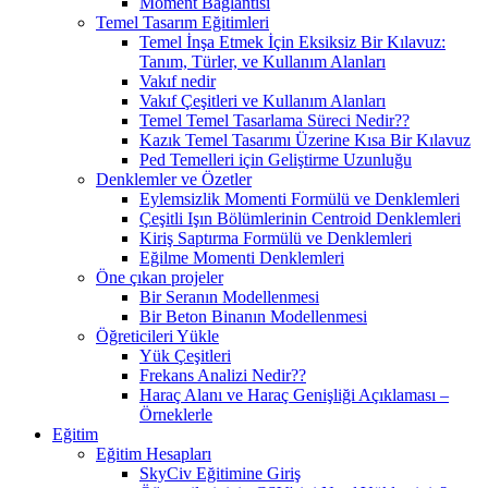
Moment Bağlantısı
Temel Tasarım Eğitimleri
Temel İnşa Etmek İçin Eksiksiz Bir Kılavuz:
Tanım, Türler, ve Kullanım Alanları
Vakıf nedir
Vakıf Çeşitleri ve Kullanım Alanları
Temel Temel Tasarlama Süreci Nedir??
Kazık Temel Tasarımı Üzerine Kısa Bir Kılavuz
Ped Temelleri için Geliştirme Uzunluğu
Denklemler ve Özetler
Eylemsizlik Momenti Formülü ve Denklemleri
Çeşitli Işın Bölümlerinin Centroid Denklemleri
Kiriş Saptırma Formülü ve Denklemleri
Eğilme Momenti Denklemleri
Öne çıkan projeler
Bir Seranın Modellenmesi
Bir Beton Binanın Modellenmesi
Öğreticileri Yükle
Yük Çeşitleri
Frekans Analizi Nedir??
Haraç Alanı ve Haraç Genişliği Açıklaması –
Örneklerle
Eğitim
Eğitim Hesapları
SkyCiv Eğitimine Giriş