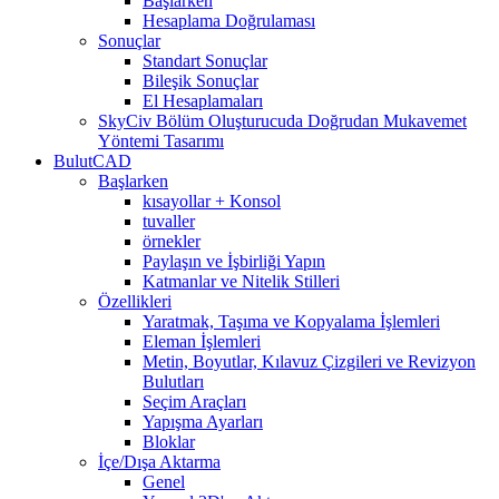
Başlarken
Hesaplama Doğrulaması
Sonuçlar
Standart Sonuçlar
Bileşik Sonuçlar
El Hesaplamaları
SkyCiv Bölüm Oluşturucuda Doğrudan Mukavemet
Yöntemi Tasarımı
BulutCAD
Başlarken
kısayollar + Konsol
tuvaller
örnekler
Paylaşın ve İşbirliği Yapın
Katmanlar ve Nitelik Stilleri
Özellikleri
Yaratmak, Taşıma ve Kopyalama İşlemleri
Eleman İşlemleri
Metin, Boyutlar, Kılavuz Çizgileri ve Revizyon
Bulutları
Seçim Araçları
Yapışma Ayarları
Bloklar
İçe/Dışa Aktarma
Genel