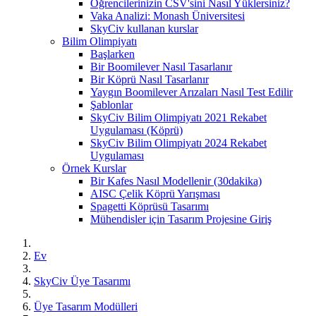
Öğrencilerinizin CSV'sini Nasıl Yüklersiniz?
Vaka Analizi: Monash Üniversitesi
SkyCiv kullanan kurslar
Bilim Olimpiyatı
Başlarken
Bir Boomilever Nasıl Tasarlanır
Bir Köprü Nasıl Tasarlanır
Yaygın Boomilever Arızaları Nasıl Test Edilir
Şablonlar
SkyCiv Bilim Olimpiyatı 2021 Rekabet
Uygulaması (Köprü)
SkyCiv Bilim Olimpiyatı 2024 Rekabet
Uygulaması
Örnek Kurslar
Bir Kafes Nasıl Modellenir (30dakika)
AISC Çelik Köprü Yarışması
Spagetti Köprüsü Tasarımı
Mühendisler için Tasarım Projesine Giriş
Ev
SkyCiv Üye Tasarımı
Üye Tasarım Modülleri