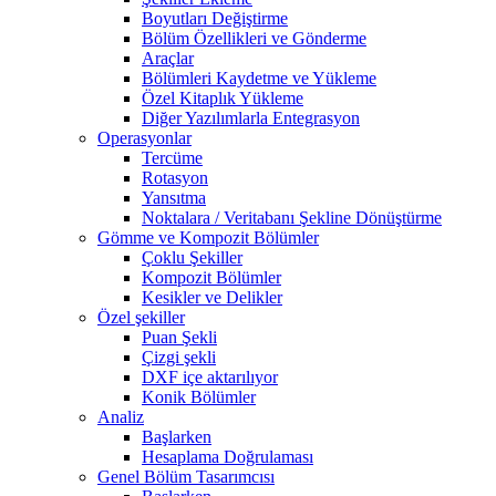
Boyutları Değiştirme
Bölüm Özellikleri ve Gönderme
Araçlar
Bölümleri Kaydetme ve Yükleme
Özel Kitaplık Yükleme
Diğer Yazılımlarla Entegrasyon
Operasyonlar
Tercüme
Rotasyon
Yansıtma
Noktalara / Veritabanı Şekline Dönüştürme
Gömme ve Kompozit Bölümler
Çoklu Şekiller
Kompozit Bölümler
Kesikler ve Delikler
Özel şekiller
Puan Şekli
Çizgi şekli
DXF içe aktarılıyor
Konik Bölümler
Analiz
Başlarken
Hesaplama Doğrulaması
Genel Bölüm Tasarımcısı