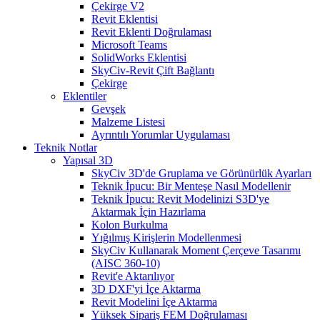
Çekirge V2
Revit Eklentisi
Revit Eklenti Doğrulaması
Microsoft Teams
SolidWorks Eklentisi
SkyCiv-Revit Çift Bağlantı
Çekirge
Eklentiler
Gevşek
Malzeme Listesi
Ayrıntılı Yorumlar Uygulaması
Teknik Notlar
Yapısal 3D
SkyCiv 3D'de Gruplama ve Görünürlük Ayarları
Teknik İpucu: Bir Menteşe Nasıl Modellenir
Teknik İpucu: Revit Modelinizi S3D'ye
Aktarmak İçin Hazırlama
Kolon Burkulma
Yığılmış Kirişlerin Modellenmesi
SkyCiv Kullanarak Moment Çerçeve Tasarımı
(AISC 360-10)
Revit'e Aktarılıyor
3D DXF'yi İçe Aktarma
Revit Modelini İçe Aktarma
Yüksek Sipariş FEM Doğrulaması