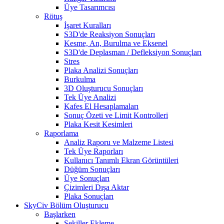
Üye Tasarımcısı
Rötuş
İşaret Kuralları
S3D'de Reaksiyon Sonuçları
Kesme, An, Burulma ve Eksenel
S3D'de Deplasman / Defleksiyon Sonuçları
Stres
Plaka Analizi Sonuçları
Burkulma
3D Oluşturucu Sonuçları
Tek Üye Analizi
Kafes El Hesaplamaları
Sonuç Özeti ve Limit Kontrolleri
Plaka Kesit Kesimleri
Raporlama
Analiz Raporu ve Malzeme Listesi
Tek Üye Raporları
Kullanıcı Tanımlı Ekran Görüntüleri
Düğüm Sonuçları
Üye Sonuçları
Çizimleri Dışa Aktar
Plaka Sonuçları
SkyCiv Bölüm Oluşturucu
Başlarken
Şekiller Ekleme