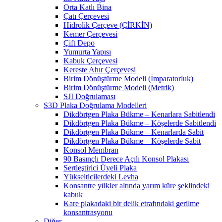
Orta Katlı Bina
Çatı Çerçevesi
Hidrolik Çerçeve (ÇİRKİN)
Kemer Çerçevesi
Çift Depo
Yumurta Yapısı
Kabuk Çerçevesi
Kereste Ahır Çerçevesi
Birim Dönüştürme Modeli (İmparatorluk)
Birim Dönüştürme Modeli (Metrik)
SJI Doğrulaması
S3D Plaka Doğrulama Modelleri
Dikdörtgen Plaka Bükme – Kenarlara Sabitlendi
Dikdörtgen Plaka Bükme – Köşelerde Sabitlendi
Dikdörtgen Plaka Bükme – Kenarlarda Sabit
Dikdörtgen Plaka Bükme – Köşelerde Sabit
Konsol Membran
90 Basınçlı Derece Açılı Konsol Plakası
Sertleştirici Üyeli Plaka
Yükselticilerdeki Levha
Konsantre yükler altında yarım küre şeklindeki
kabuk
Kare plakadaki bir delik etrafındaki gerilme
konsantrasyonu
Diğer