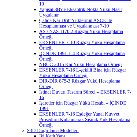
10
Yapısal 3B'de Eksantrik Nokta Yükü Nasıl
Uygulanır
Çatıda Kar Drift Yüklerinin ASCE ile
Hesaplanması ve Uygulanması 7-10
AS / NZS 1170.2 Rüzgar Yükü Hesaplama
Örneği
EKSENLER 7-10 Rüzgar Yükü Hesaplama
Örneği
İÇİNDE 1991-1-4 Rüzgar Yükü Hesaplama
Örneği
NBCC 2015 Kar Yükü Hesaplama Örneği
EKSENLER 7-16 L-şekilli Bina için Rüzgar
Yükü Hesaplama Örneği
DIR-DİR 875-3 Rüzgar Yükü Hesaplama
Örneği
İstinat Duvarı Tasarım Süreci – EKSENLER 7-
16
İşaretler için Rüzgar Yükü Hesabı – İÇİNDE
1991
EKSENLER 7-16 Eşdeğer Yanal Kuvvet
Prosedürü Kullanılarak Sismik Yük Hesaplama
Örneği
S3D Doğrulama Modelleri
İki Katlı Yapı