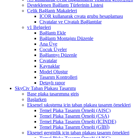
Desteklenen Bağlantı Türlerinin Listesi
Çelik Bağlantı Makaleleri
ICOR kullanarak cıvata grubu hesaplaması
Civatalar ve Civatalı Bağlantılar
v1 Belgeleri
Bağlantı Ekle
Bağlantı Montajını Düzenle
Ana Üye
Çocuk Üyeler
Bağlantıyı Düzenle
Cıvatalar
Kaynaklar
Model Oluştur
Tasarım Kontrolleri
Detaylı rapor
SkyCiv Taban Plakası Tasarımı
Base plaka tasarımına giriş
Başlarken
Eksenel sıkıştırma için taban plakası tasarım örnekleri
Temel Plaka Tasarım Örneği (AISC)
Temel Plaka Tasarım Örneği (CSA)
Temel Plaka Tasarım Örneği (İÇİNDE)
Temel Plaka Tasarım Örneği (GİBİ)
Eksenel gerginlik için taban plakası tasarım örnekleri