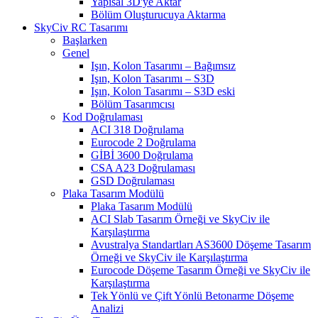
Yapısal 3D'ye Aktar
Bölüm Oluşturucuya Aktarma
SkyCiv RC Tasarımı
Başlarken
Genel
Işın, Kolon Tasarımı – Bağımsız
Işın, Kolon Tasarımı – S3D
Işın, Kolon Tasarımı – S3D eski
Bölüm Tasarımcısı
Kod Doğrulaması
ACI 318 Doğrulama
Eurocode 2 Doğrulama
GİBİ 3600 Doğrulama
CSA A23 Doğrulaması
GSD Doğrulaması
Plaka Tasarım Modülü
Plaka Tasarım Modülü
ACI Slab Tasarım Örneği ve SkyCiv ile
Karşılaştırma
Avustralya Standartları AS3600 Döşeme Tasarım
Örneği ve SkyCiv ile Karşılaştırma
Eurocode Döşeme Tasarım Örneği ve SkyCiv ile
Karşılaştırma
Tek Yönlü ve Çift Yönlü Betonarme Döşeme
Analizi