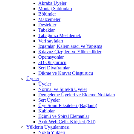
Akraba Üyeler
Montaj Şablonları
Bölümler
Malzemeler
Destekler
Tabaklar
Tabağınızı Meshlemek
Veri sayfaları
Izgaralar, Kalem aracı ve Yapışma
Kılavuz Çizgileri ve Yükseklikler
Operasyonlar
3D Oluşturucu
Sert Diyaframlar
Dikme ve Kravat Oluşturucu
Üyeler
Üyeler
Normal ve Sürekli Üyeler
Dengeleme Üyeleri ve Ekleme Noktaları
Sert Üyeler
Üye Sonu Fiksiteleri (Bağlantı)
Kablolar
Eğimli ve Spiral Elemanlar
Açık Web Çelik Kirişleri (SJI)
Yüklerin Uygulanması
Nokta Yükleri