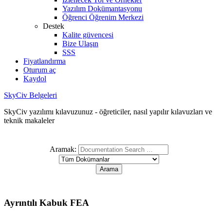
Yazılım Dokümantasyonu
Öğrenci Öğrenim Merkezi
Destek
Kalite güvencesi
Bize Ulaşın
SSS
Fiyatlandırma
Oturum aç
Kaydol
SkyCiv Belgeleri
SkyCiv yazılımı kılavuzunuz - öğreticiler, nasıl yapılır kılavuzları ve
teknik makaleler
Aramak:
Ayrıntılı Kabuk FEA