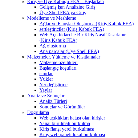
Kiriş ve Üye Kabuğu FEA – Başlarken
Gelişmiş Işın Analizine Giriş
Üye Shell FEA'ya Giriş
Modelleme ve Meshleme
Ağlar ve Flanşlar Oluşturma (Kiriş Kabuk FEA)
sertleştiriciler (Kiriş Kabuk FEA)
Web Açıklıkları ile Bir Kiriş Nasıl Tasarlanır
(Kiriş Kabuk FEA)
Ağ oluşturma
Ana parçalar (Üye Shell FEA)
Malzemeler, Yükleme ve Kısıtlamalar
Malzeme özellikleri
Başlangıç ​​koşulları
sınırlar
Yükler
Yer değiştirme
Yaylar
Analiz ve Sonuçlar
Analiz Türleri
Sonuçlar ve Görüntüler
Doğrulama
Web açıklıkları hatası olan kirişler
Yanal burulmalı burkulma
Kiriş flanşı yerel burkulması
Kiriş web paneli lokal burkulması