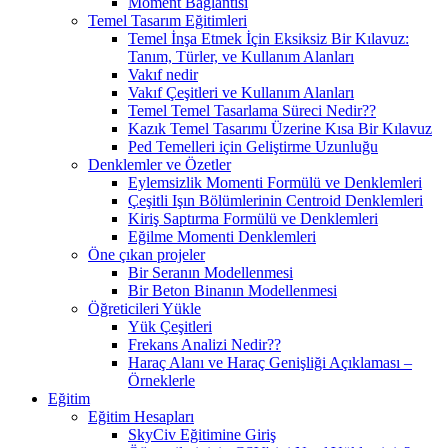
Moment Bağlantısı
Temel Tasarım Eğitimleri
Temel İnşa Etmek İçin Eksiksiz Bir Kılavuz:
Tanım, Türler, ve Kullanım Alanları
Vakıf nedir
Vakıf Çeşitleri ve Kullanım Alanları
Temel Temel Tasarlama Süreci Nedir??
Kazık Temel Tasarımı Üzerine Kısa Bir Kılavuz
Ped Temelleri için Geliştirme Uzunluğu
Denklemler ve Özetler
Eylemsizlik Momenti Formülü ve Denklemleri
Çeşitli Işın Bölümlerinin Centroid Denklemleri
Kiriş Saptırma Formülü ve Denklemleri
Eğilme Momenti Denklemleri
Öne çıkan projeler
Bir Seranın Modellenmesi
Bir Beton Binanın Modellenmesi
Öğreticileri Yükle
Yük Çeşitleri
Frekans Analizi Nedir??
Haraç Alanı ve Haraç Genişliği Açıklaması –
Örneklerle
Eğitim
Eğitim Hesapları
SkyCiv Eğitimine Giriş