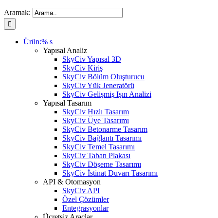
Aramak:
Ürün:% s
Yapısal Analiz
SkyCiv Yapısal 3D
SkyCiv Kiriş
SkyCiv Bölüm Oluşturucu
SkyCiv Yük Jeneratörü
SkyCiv Gelişmiş Işın Analizi
Yapısal Tasarım
SkyCiv Hızlı Tasarım
SkyCiv Üye Tasarımı
SkyCiv Betonarme Tasarım
SkyCiv Bağlantı Tasarımı
SkyCiv Temel Tasarımı
SkyCiv Taban Plakası
SkyCiv Döşeme Tasarımı
SkyCiv İstinat Duvarı Tasarımı
API & Otomasyon
SkyCiv API
Özel Çözümler
Entegrasyonlar
Ücretsiz Araçlar