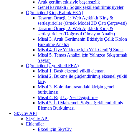
Artık gerilim etkisiyle başarısızlık
Genel kaynaklı / Soğuk şekillendirilmiş üyeler
Öğreticiler (Kiriş Kabuk FEA)
Tasarım Örneği 1: Web Açıklıklı Kiriş &
sertleştiriciler (Örnek Model 3D Çatı Çerçevesi)
Tasarım Örneği 2: Web Açıklıklı Kiriş &
sertleştiriciler (Doğrusal Olmayan Analiz)
Misal 3. Artık Gerilmenin Etkisiyle Çelik Kolon
Bükülme Analizi
Misal 4. Üye Yükleme için Yük Genliği Sırası
Misal 5. Temas Analizi için Yalnızca Sıkıştırmalı
Yaylar
Öğreticiler (Üye Shell FEA)
Misal 1. Basit eksenel yüklü eleman
Misal 2. Bükme ile güçlendirilmiş eksenel yüklü
kiriş
Misal 3. Kolonlar arasındaki kirişin genel
burkulması
Misal 4. Rijit Uç Yer Değiştirme
Misal 5. İki Malzemeli Soğuk Şekillendirilmiş
Eleman Burkulması
SkyCiv API
SkyCiv API
Eklentiler
Excel için SkyCiv