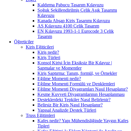
Kaldırma Pabucu Tasarım Kılavuzu
Soğuk Şekillendirilmiş Çelik Aşık Tasarımı
Kılavuzu
Kanada Ahşap Kiriş Tasarımı Kılavuzu
AS Kılavuzu 4100 Çelik Tasarım
EN Kılavuzu 1993-1-1 Eurocode 3 Çelik
Tasarım
Öğreticiler
Kiriş Eğiticileri
Kiriş nedir?
Kiriş Türleri
Konsol Kirişi İçin Eksiksiz Bir Kılavuz |
Sapmalar ve Momentler
Kiriş Saptırma: Tanım, formül, ve Örnekler
Eğilme Momenti nedir?
Eğilme Momenti Formülü ve Denklemleri
Eğilme Momenti Diyagramları Nasıl Hesaplanır?
Kesme Kuvveti Diyagramlarının Hesaplanması
Desteklerdeki Tepkiler Nasıl Belirlenir?
Belirsiz Bir Kiriş Nasıl Hesaplanır?
Yapısal Analizde Destek Türleri
Truss Eğitimleri
Kafes nedir? Yapı Mühendisliğinde Yaygın Kafes
Tipleri