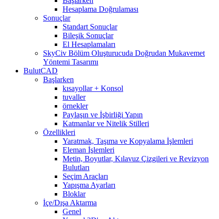
Başlarken
Hesaplama Doğrulaması
Sonuçlar
Standart Sonuçlar
Bileşik Sonuçlar
El Hesaplamaları
SkyCiv Bölüm Oluşturucuda Doğrudan Mukavemet
Yöntemi Tasarımı
BulutCAD
Başlarken
kısayollar + Konsol
tuvaller
örnekler
Paylaşın ve İşbirliği Yapın
Katmanlar ve Nitelik Stilleri
Özellikleri
Yaratmak, Taşıma ve Kopyalama İşlemleri
Eleman İşlemleri
Metin, Boyutlar, Kılavuz Çizgileri ve Revizyon
Bulutları
Seçim Araçları
Yapışma Ayarları
Bloklar
İçe/Dışa Aktarma
Genel