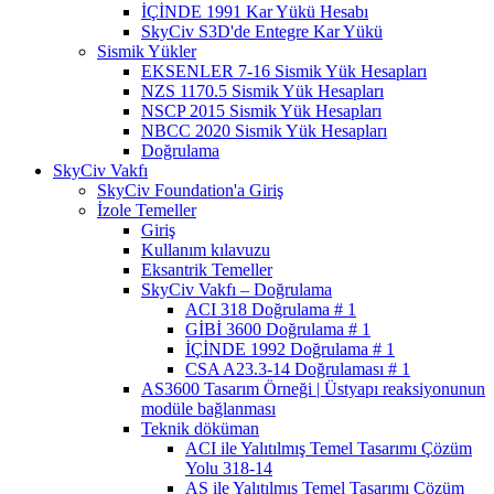
İÇİNDE 1991 Kar Yükü Hesabı
SkyCiv S3D'de Entegre Kar Yükü
Sismik Yükler
EKSENLER 7-16 Sismik Yük Hesapları
NZS 1170.5 Sismik Yük Hesapları
NSCP 2015 Sismik Yük Hesapları
NBCC 2020 Sismik Yük Hesapları
Doğrulama
SkyCiv Vakfı
SkyCiv Foundation'a Giriş
İzole Temeller
Giriş
Kullanım kılavuzu
Eksantrik Temeller
SkyCiv Vakfı – Doğrulama
ACI 318 Doğrulama # 1
GİBİ 3600 Doğrulama # 1
İÇİNDE 1992 Doğrulama # 1
CSA A23.3-14 Doğrulaması # 1
AS3600 Tasarım Örneği | Üstyapı reaksiyonunun
modüle bağlanması
Teknik döküman
ACI ile Yalıtılmış Temel Tasarımı Çözüm
Yolu 318-14
AS ile Yalıtılmış Temel Tasarımı Çözüm