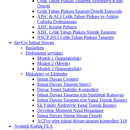
Çelik Taban Plakası Tasarımı Avustralya Kodu
Örneği
Çelik Taban Plakası Tasarım Örneği Eurocode
AISC & ACI Çelik Taban Plakası ve Ankraj
Çubuğu Doğrulaması
AISC Kesme Pabucu
AISC Çelik Taban Plakası Sismik Tasarımı
NSCP 2015 Çelik Taban Plakası Tasarımı
SkyCiv İstinat Duvarı
Başlarken
Doğrulama sayfaları
Modeli 1 (İmparatorluk)
Modeli 2 (Metrik)
Modeli 3 (İmparatorluk)
Makaleler ve Eğitimler
İstinat Duvarı Çeşitleri
İstinat Duvarı Tasarım Süreci
Duvar Temel Stabilite Kontrolleri
İstinat Duvarı Tasarımı için Sürtünme Katsayısı
İstinat Duvarı Tasarımı için Yanal Toprak Basıncı
Ek Yükler Nedeniyle Yanal Toprak Basıncı
Devrilme Momenti Nasıl Hesaplanır
İstinat Duvarı Sürme Hesap Örneği
ACI'ye göre istinat duvarı tasarım kontrolleri 318
Ayrıntılı Kabuk FEA