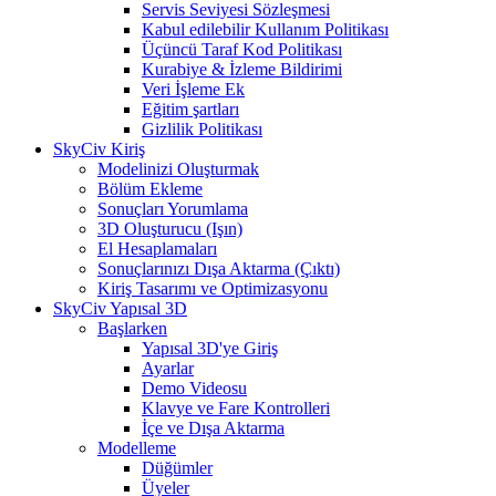
Servis Seviyesi Sözleşmesi
Kabul edilebilir Kullanım Politikası
Üçüncü Taraf Kod Politikası
Kurabiye & İzleme Bildirimi
Veri İşleme Ek
Eğitim şartları
Gizlilik Politikası
SkyCiv Kiriş
Modelinizi Oluşturmak
Bölüm Ekleme
Sonuçları Yorumlama
3D Oluşturucu (Işın)
El Hesaplamaları
Sonuçlarınızı Dışa Aktarma (Çıktı)
Kiriş Tasarımı ve Optimizasyonu
SkyCiv Yapısal 3D
Başlarken
Yapısal 3D'ye Giriş
Ayarlar
Demo Videosu
Klavye ve Fare Kontrolleri
İçe ve Dışa Aktarma
Modelleme
Düğümler
Üyeler