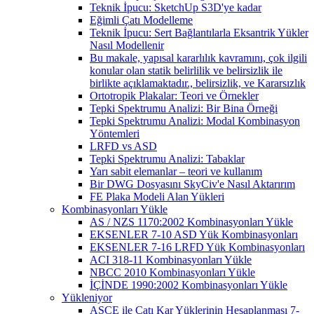
Teknik İpucu: SketchUp S3D'ye kadar
Eğimli Çatı Modelleme
Teknik İpucu: Sert Bağlantılarla Eksantrik Yükler
Nasıl Modellenir
Bu makale, yapısal kararlılık kavramını, çok ilgili
konular olan statik belirlilik ve belirsizlik ile
birlikte açıklamaktadır., belirsizlik, ve Kararsızlık
Ortotropik Plakalar: Teori ve Örnekler
Tepki Spektrumu Analizi: Bir Bina Örneği
Tepki Spektrumu Analizi: Modal Kombinasyon
Yöntemleri
LRFD vs ASD
Tepki Spektrumu Analizi: Tabaklar
Yarı sabit elemanlar – teori ve kullanım
Bir DWG Dosyasını SkyCiv'e Nasıl Aktarırım
FE Plaka Modeli Alan Yükleri
Kombinasyonları Yükle
AS / NZS 1170:2002 Kombinasyonları Yükle
EKSENLER 7-10 ASD Yük Kombinasyonları
EKSENLER 7-16 LRFD Yük Kombinasyonları
ACI 318-11 Kombinasyonları Yükle
NBCC 2010 Kombinasyonları Yükle
İÇİNDE 1990:2002 Kombinasyonları Yükle
Yükleniyor
ASCE ile Çatı Kar Yüklerinin Hesaplanması 7-