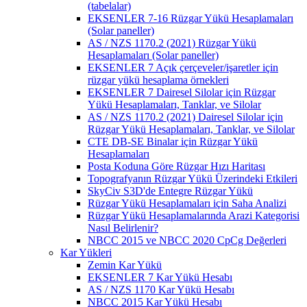
(tabelalar)
EKSENLER 7-16 Rüzgar Yükü Hesaplamaları
(Solar paneller)
AS / NZS 1170.2 (2021) Rüzgar Yükü
Hesaplamaları (Solar paneller)
EKSENLER 7 Açık çerçeveler/işaretler için
rüzgar yükü hesaplama örnekleri
EKSENLER 7 Dairesel Silolar için Rüzgar
Yükü Hesaplamaları, Tanklar, ve Silolar
AS / NZS 1170.2 (2021) Dairesel Silolar için
Rüzgar Yükü Hesaplamaları, Tanklar, ve Silolar
CTE DB-SE Binalar için Rüzgar Yükü
Hesaplamaları
Posta Koduna Göre Rüzgar Hızı Haritası
Topografyanın Rüzgar Yükü Üzerindeki Etkileri
SkyCiv S3D'de Entegre Rüzgar Yükü
Rüzgar Yükü Hesaplamaları için Saha Analizi
Rüzgar Yükü Hesaplamalarında Arazi Kategorisi
Nasıl Belirlenir?
NBCC 2015 ve NBCC 2020 CpCg Değerleri
Kar Yükleri
Zemin Kar Yükü
EKSENLER 7 Kar Yükü Hesabı
AS / NZS 1170 Kar Yükü Hesabı
NBCC 2015 Kar Yükü Hesabı