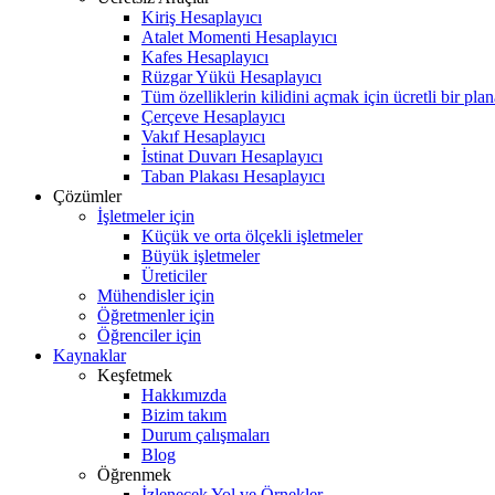
Kiriş Hesaplayıcı
Atalet Momenti Hesaplayıcı
Kafes Hesaplayıcı
Rüzgar Yükü Hesaplayıcı
Tüm özelliklerin kilidini açmak için ücretli bir pla
Çerçeve Hesaplayıcı
Vakıf Hesaplayıcı
İstinat Duvarı Hesaplayıcı
Taban Plakası Hesaplayıcı
Çözümler
İşletmeler için
Küçük ve orta ölçekli işletmeler
Büyük işletmeler
Üreticiler
Mühendisler için
Öğretmenler için
Öğrenciler için
Kaynaklar
Keşfetmek
Hakkımızda
Bizim takım
Durum çalışmaları
Blog
Öğrenmek
İzlenecek Yol ve Örnekler