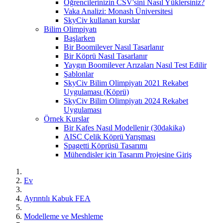
Öğrencilerinizin CSV'sini Nasıl Yüklersiniz?
Vaka Analizi: Monash Üniversitesi
SkyCiv kullanan kurslar
Bilim Olimpiyatı
Başlarken
Bir Boomilever Nasıl Tasarlanır
Bir Köprü Nasıl Tasarlanır
Yaygın Boomilever Arızaları Nasıl Test Edilir
Şablonlar
SkyCiv Bilim Olimpiyatı 2021 Rekabet
Uygulaması (Köprü)
SkyCiv Bilim Olimpiyatı 2024 Rekabet
Uygulaması
Örnek Kurslar
Bir Kafes Nasıl Modellenir (30dakika)
AISC Çelik Köprü Yarışması
Spagetti Köprüsü Tasarımı
Mühendisler için Tasarım Projesine Giriş
Ev
Ayrıntılı Kabuk FEA
Modelleme ve Meshleme