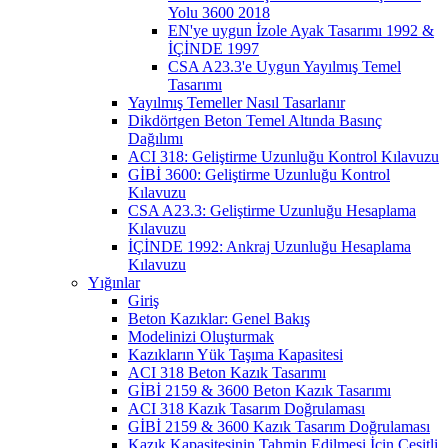
Yolu 3600 2018
EN'ye uygun İzole Ayak Tasarımı 1992 &
İÇİNDE 1997
CSA A23.3'e Uygun Yayılmış Temel
Tasarımı
Yayılmış Temeller Nasıl Tasarlanır
Dikdörtgen Beton Temel Altında Basınç
Dağılımı
ACI 318: Geliştirme Uzunluğu Kontrol Kılavuzu
GİBİ 3600: Geliştirme Uzunluğu Kontrol
Kılavuzu
CSA A23.3: Geliştirme Uzunluğu Hesaplama
Kılavuzu
İÇİNDE 1992: Ankraj Uzunluğu Hesaplama
Kılavuzu
Yığınlar
Giriş
Beton Kazıklar: Genel Bakış
Modelinizi Oluşturmak
Kazıkların Yük Taşıma Kapasitesi
ACI 318 Beton Kazık Tasarımı
GİBİ 2159 & 3600 Beton Kazık Tasarımı
ACI 318 Kazık Tasarım Doğrulaması
GİBİ 2159 & 3600 Kazık Tasarım Doğrulaması
Kazık Kapasitesinin Tahmin Edilmesi İçin Çeşitli