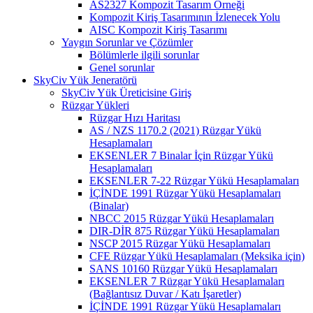
AS2327 Kompozit Tasarım Örneği
Kompozit Kiriş Tasarımının İzlenecek Yolu
AISC Kompozit Kiriş Tasarımı
Yaygın Sorunlar ve Çözümler
Bölümlerle ilgili sorunlar
Genel sorunlar
SkyCiv Yük Jeneratörü
SkyCiv Yük Üreticisine Giriş
Rüzgar Yükleri
Rüzgar Hızı Haritası
AS / NZS 1170.2 (2021) Rüzgar Yükü
Hesaplamaları
EKSENLER 7 Binalar İçin Rüzgar Yükü
Hesaplamaları
EKSENLER 7-22 Rüzgar Yükü Hesaplamaları
İÇİNDE 1991 Rüzgar Yükü Hesaplamaları
(Binalar)
NBCC 2015 Rüzgar Yükü Hesaplamaları
DIR-DİR 875 Rüzgar Yükü Hesaplamaları
NSCP 2015 Rüzgar Yükü Hesaplamaları
CFE Rüzgar Yükü Hesaplamaları (Meksika için)
SANS 10160 Rüzgar Yükü Hesaplamaları
EKSENLER 7 Rüzgar Yükü Hesaplamaları
(Bağlantısız Duvar / Katı İşaretler)
İÇİNDE 1991 Rüzgar Yükü Hesaplamaları