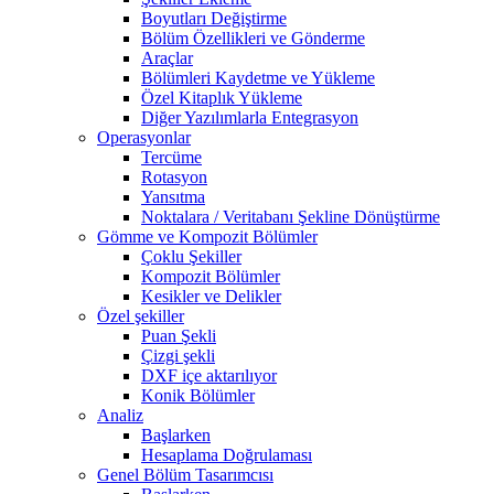
Boyutları Değiştirme
Bölüm Özellikleri ve Gönderme
Araçlar
Bölümleri Kaydetme ve Yükleme
Özel Kitaplık Yükleme
Diğer Yazılımlarla Entegrasyon
Operasyonlar
Tercüme
Rotasyon
Yansıtma
Noktalara / Veritabanı Şekline Dönüştürme
Gömme ve Kompozit Bölümler
Çoklu Şekiller
Kompozit Bölümler
Kesikler ve Delikler
Özel şekiller
Puan Şekli
Çizgi şekli
DXF içe aktarılıyor
Konik Bölümler
Analiz
Başlarken
Hesaplama Doğrulaması
Genel Bölüm Tasarımcısı