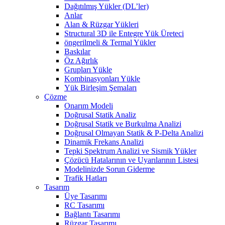
Dağıtılmış Yükler (DL’ler)
Anlar
Alan & Rüzgar Yükleri
Structural 3D ile Entegre Yük Üreteci
öngerilmeli & Termal Yükler
Baskılar
Öz Ağırlık
Grupları Yükle
Kombinasyonları Yükle
Yük Birleşim Şemaları
Çözme
Onarım Modeli
Doğrusal Statik Analiz
Doğrusal Statik ve Burkulma Analizi
Doğrusal Olmayan Statik & P-Delta Analizi
Dinamik Frekans Analizi
Tepki Spektrum Analizi ve Sismik Yükler
Çözücü Hatalarının ve Uyarılarının Listesi
Modelinizde Sorun Giderme
Trafik Hatları
Tasarım
Üye Tasarımı
RC Tasarımı
Bağlantı Tasarımı
Rüzgar Tasarımı