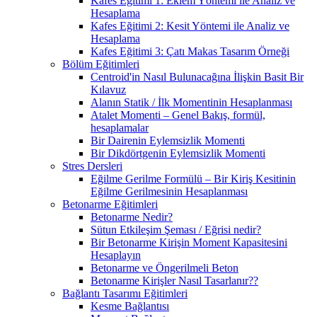
Kafes Eğitimi 1: Eklem Yöntemi ile Analiz ve
Hesaplama
Kafes Eğitimi 2: Kesit Yöntemi ile Analiz ve
Hesaplama
Kafes Eğitimi 3: Çatı Makas Tasarım Örneği
Bölüm Eğitimleri
Centroid'in Nasıl Bulunacağına İlişkin Basit Bir
Kılavuz
Alanın Statik / İlk Momentinin Hesaplanması
Atalet Momenti – Genel Bakış, formül,
hesaplamalar
Bir Dairenin Eylemsizlik Momenti
Bir Dikdörtgenin Eylemsizlik Momenti
Stres Dersleri
Eğilme Gerilme Formülü – Bir Kiriş Kesitinin
Eğilme Gerilmesinin Hesaplanması
Betonarme Eğitimleri
Betonarme Nedir?
Sütun Etkileşim Şeması / Eğrisi nedir?
Bir Betonarme Kirişin Moment Kapasitesini
Hesaplayın
Betonarme ve Öngerilmeli Beton
Betonarme Kirişler Nasıl Tasarlanır??
Bağlantı Tasarımı Eğitimleri
Kesme Bağlantısı