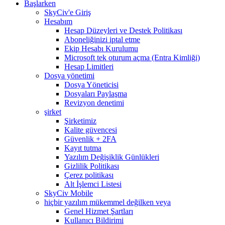
Başlarken
SkyCiv'e Giriş
Hesabım
Hesap Düzeyleri ve Destek Politikası
Aboneliğinizi iptal etme
Ekip Hesabı Kurulumu
Microsoft tek oturum açma (Entra Kimliği)
Hesap Limitleri
Dosya yönetimi
Dosya Yöneticisi
Dosyaları Paylaşma
Revizyon denetimi
şirket
Şirketimiz
Kalite güvencesi
Güvenlik + 2FA
Kayıt tutma
Yazılım Değişiklik Günlükleri
Gizlilik Politikası
Çerez politikası
Alt İşlemci Listesi
SkyCiv Mobile
hiçbir yazılım mükemmel değilken veya
Genel Hizmet Şartları
Kullanıcı Bildirimi