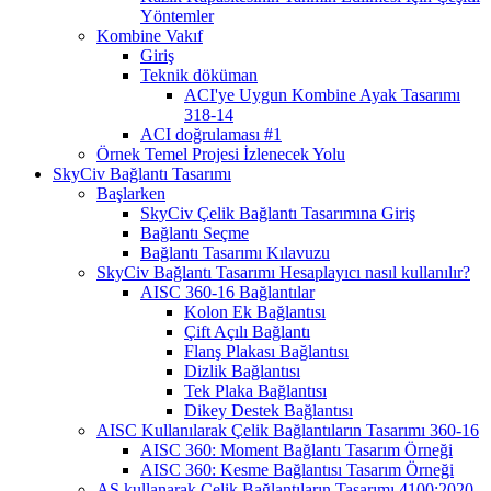
Yöntemler
Kombine Vakıf
Giriş
Teknik döküman
ACI'ye Uygun Kombine Ayak Tasarımı
318-14
ACI doğrulaması #1
Örnek Temel Projesi İzlenecek Yolu
SkyCiv Bağlantı Tasarımı
Başlarken
SkyCiv Çelik Bağlantı Tasarımına Giriş
Bağlantı Seçme
Bağlantı Tasarımı Kılavuzu
SkyCiv Bağlantı Tasarımı Hesaplayıcı nasıl kullanılır?
AISC 360-16 Bağlantılar
Kolon Ek Bağlantısı
Çift Açılı Bağlantı
Flanş Plakası Bağlantısı
Dizlik Bağlantısı
Tek Plaka Bağlantısı
Dikey Destek Bağlantısı
AISC Kullanılarak Çelik Bağlantıların Tasarımı 360-16
AISC 360: Moment Bağlantı Tasarım Örneği
AISC 360: Kesme Bağlantısı Tasarım Örneği
AS kullanarak Çelik Bağlantıların Tasarımı 4100:2020