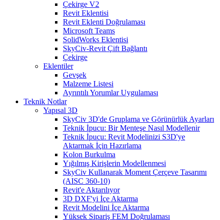
Çekirge V2
Revit Eklentisi
Revit Eklenti Doğrulaması
Microsoft Teams
SolidWorks Eklentisi
SkyCiv-Revit Çift Bağlantı
Çekirge
Eklentiler
Gevşek
Malzeme Listesi
Ayrıntılı Yorumlar Uygulaması
Teknik Notlar
Yapısal 3D
SkyCiv 3D'de Gruplama ve Görünürlük Ayarları
Teknik İpucu: Bir Menteşe Nasıl Modellenir
Teknik İpucu: Revit Modelinizi S3D'ye
Aktarmak İçin Hazırlama
Kolon Burkulma
Yığılmış Kirişlerin Modellenmesi
SkyCiv Kullanarak Moment Çerçeve Tasarımı
(AISC 360-10)
Revit'e Aktarılıyor
3D DXF'yi İçe Aktarma
Revit Modelini İçe Aktarma
Yüksek Sipariş FEM Doğrulaması