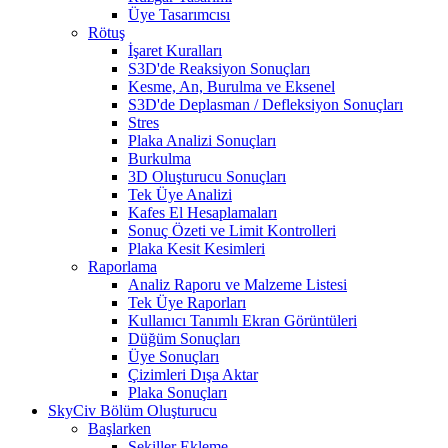
Üye Tasarımcısı
Rötuş
İşaret Kuralları
S3D'de Reaksiyon Sonuçları
Kesme, An, Burulma ve Eksenel
S3D'de Deplasman / Defleksiyon Sonuçları
Stres
Plaka Analizi Sonuçları
Burkulma
3D Oluşturucu Sonuçları
Tek Üye Analizi
Kafes El Hesaplamaları
Sonuç Özeti ve Limit Kontrolleri
Plaka Kesit Kesimleri
Raporlama
Analiz Raporu ve Malzeme Listesi
Tek Üye Raporları
Kullanıcı Tanımlı Ekran Görüntüleri
Düğüm Sonuçları
Üye Sonuçları
Çizimleri Dışa Aktar
Plaka Sonuçları
SkyCiv Bölüm Oluşturucu
Başlarken
Şekiller Ekleme