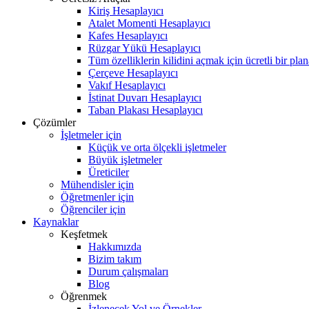
Kiriş Hesaplayıcı
Atalet Momenti Hesaplayıcı
Kafes Hesaplayıcı
Rüzgar Yükü Hesaplayıcı
Tüm özelliklerin kilidini açmak için ücretli bir pla
Çerçeve Hesaplayıcı
Vakıf Hesaplayıcı
İstinat Duvarı Hesaplayıcı
Taban Plakası Hesaplayıcı
Çözümler
İşletmeler için
Küçük ve orta ölçekli işletmeler
Büyük işletmeler
Üreticiler
Mühendisler için
Öğretmenler için
Öğrenciler için
Kaynaklar
Keşfetmek
Hakkımızda
Bizim takım
Durum çalışmaları
Blog
Öğrenmek
İzlenecek Yol ve Örnekler