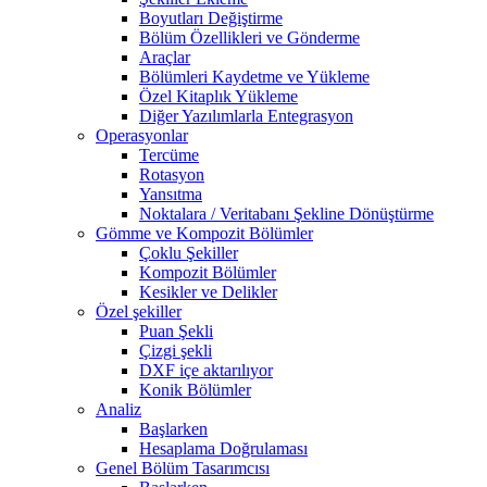
Boyutları Değiştirme
Bölüm Özellikleri ve Gönderme
Araçlar
Bölümleri Kaydetme ve Yükleme
Özel Kitaplık Yükleme
Diğer Yazılımlarla Entegrasyon
Operasyonlar
Tercüme
Rotasyon
Yansıtma
Noktalara / Veritabanı Şekline Dönüştürme
Gömme ve Kompozit Bölümler
Çoklu Şekiller
Kompozit Bölümler
Kesikler ve Delikler
Özel şekiller
Puan Şekli
Çizgi şekli
DXF içe aktarılıyor
Konik Bölümler
Analiz
Başlarken
Hesaplama Doğrulaması
Genel Bölüm Tasarımcısı