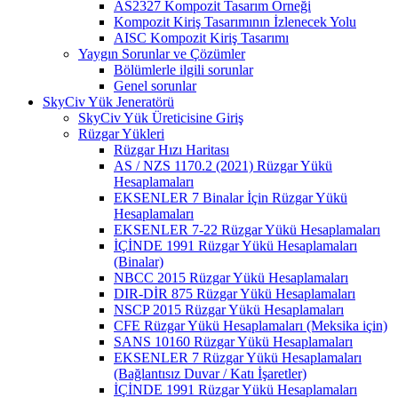
AS2327 Kompozit Tasarım Örneği
Kompozit Kiriş Tasarımının İzlenecek Yolu
AISC Kompozit Kiriş Tasarımı
Yaygın Sorunlar ve Çözümler
Bölümlerle ilgili sorunlar
Genel sorunlar
SkyCiv Yük Jeneratörü
SkyCiv Yük Üreticisine Giriş
Rüzgar Yükleri
Rüzgar Hızı Haritası
AS / NZS 1170.2 (2021) Rüzgar Yükü
Hesaplamaları
EKSENLER 7 Binalar İçin Rüzgar Yükü
Hesaplamaları
EKSENLER 7-22 Rüzgar Yükü Hesaplamaları
İÇİNDE 1991 Rüzgar Yükü Hesaplamaları
(Binalar)
NBCC 2015 Rüzgar Yükü Hesaplamaları
DIR-DİR 875 Rüzgar Yükü Hesaplamaları
NSCP 2015 Rüzgar Yükü Hesaplamaları
CFE Rüzgar Yükü Hesaplamaları (Meksika için)
SANS 10160 Rüzgar Yükü Hesaplamaları
EKSENLER 7 Rüzgar Yükü Hesaplamaları
(Bağlantısız Duvar / Katı İşaretler)
İÇİNDE 1991 Rüzgar Yükü Hesaplamaları