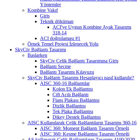
Yöntemler
Kombine Vakıf
Giriş
Teknik döküman
ACI'ye Uygun Kombine Ayak Tasarımı
318-14
ACI doğrulaması #1
Örnek Temel Projesi İzlenecek Yolu
SkyCiv Bağlantı Tasarımı
Başlarken
SkyCiv Çelik Bağlantı Tasarımına Giriş
Bağlantı Seçme
Bağlantı Tasarımı Kılavuzu
SkyCiv Bağlantı Tasarımı Hesaplayıcı nasıl kullanılır?
AISC 360-16 Bağlantılar
Kolon Ek Bağlantısı
Çift Açılı Bağlantı
Flanş Plakası Bağlantısı
Dizlik Bağlantısı
Tek Plaka Bağlantısı
Dikey Destek Bağlantısı
AISC Kullanılarak Çelik Bağlantıların Tasarımı 360-16
AISC 360: Moment Bağlantı Tasarım Örneği
AISC 360: Kesme Bağlantısı Tasarım Örneği
AS kullanarak Çelik Bağlantıların Tasarımı 4100:2020