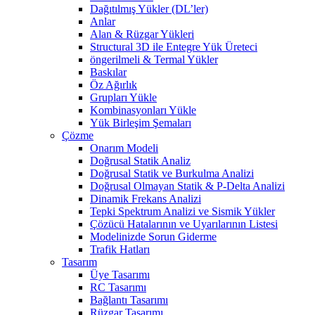
Dağıtılmış Yükler (DL’ler)
Anlar
Alan & Rüzgar Yükleri
Structural 3D ile Entegre Yük Üreteci
öngerilmeli & Termal Yükler
Baskılar
Öz Ağırlık
Grupları Yükle
Kombinasyonları Yükle
Yük Birleşim Şemaları
Çözme
Onarım Modeli
Doğrusal Statik Analiz
Doğrusal Statik ve Burkulma Analizi
Doğrusal Olmayan Statik & P-Delta Analizi
Dinamik Frekans Analizi
Tepki Spektrum Analizi ve Sismik Yükler
Çözücü Hatalarının ve Uyarılarının Listesi
Modelinizde Sorun Giderme
Trafik Hatları
Tasarım
Üye Tasarımı
RC Tasarımı
Bağlantı Tasarımı
Rüzgar Tasarımı