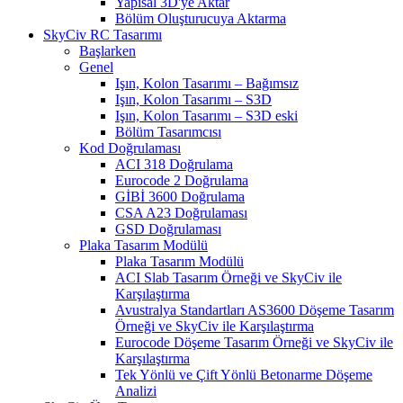
Yapısal 3D'ye Aktar
Bölüm Oluşturucuya Aktarma
SkyCiv RC Tasarımı
Başlarken
Genel
Işın, Kolon Tasarımı – Bağımsız
Işın, Kolon Tasarımı – S3D
Işın, Kolon Tasarımı – S3D eski
Bölüm Tasarımcısı
Kod Doğrulaması
ACI 318 Doğrulama
Eurocode 2 Doğrulama
GİBİ 3600 Doğrulama
CSA A23 Doğrulaması
GSD Doğrulaması
Plaka Tasarım Modülü
Plaka Tasarım Modülü
ACI Slab Tasarım Örneği ve SkyCiv ile
Karşılaştırma
Avustralya Standartları AS3600 Döşeme Tasarım
Örneği ve SkyCiv ile Karşılaştırma
Eurocode Döşeme Tasarım Örneği ve SkyCiv ile
Karşılaştırma
Tek Yönlü ve Çift Yönlü Betonarme Döşeme
Analizi