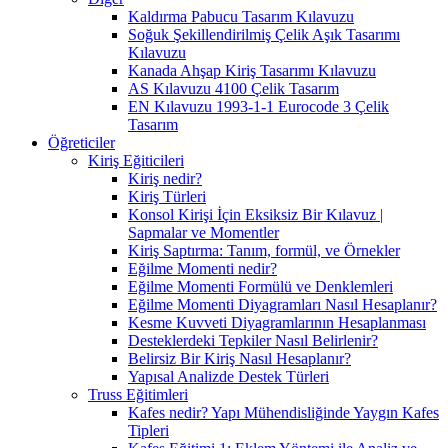
Kaldırma Pabucu Tasarım Kılavuzu
Soğuk Şekillendirilmiş Çelik Aşık Tasarımı
Kılavuzu
Kanada Ahşap Kiriş Tasarımı Kılavuzu
AS Kılavuzu 4100 Çelik Tasarım
EN Kılavuzu 1993-1-1 Eurocode 3 Çelik
Tasarım
Öğreticiler
Kiriş Eğiticileri
Kiriş nedir?
Kiriş Türleri
Konsol Kirişi İçin Eksiksiz Bir Kılavuz |
Sapmalar ve Momentler
Kiriş Saptırma: Tanım, formül, ve Örnekler
Eğilme Momenti nedir?
Eğilme Momenti Formülü ve Denklemleri
Eğilme Momenti Diyagramları Nasıl Hesaplanır?
Kesme Kuvveti Diyagramlarının Hesaplanması
Desteklerdeki Tepkiler Nasıl Belirlenir?
Belirsiz Bir Kiriş Nasıl Hesaplanır?
Yapısal Analizde Destek Türleri
Truss Eğitimleri
Kafes nedir? Yapı Mühendisliğinde Yaygın Kafes
Tipleri