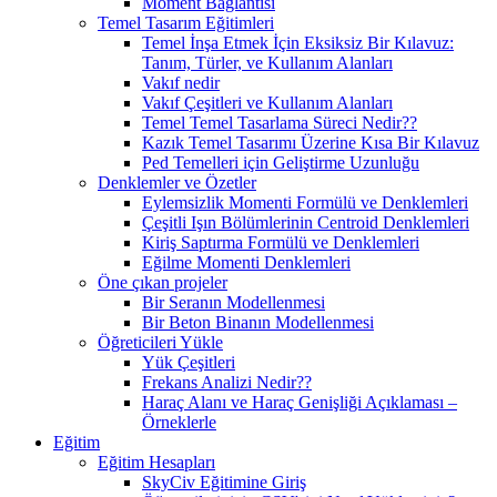
Moment Bağlantısı
Temel Tasarım Eğitimleri
Temel İnşa Etmek İçin Eksiksiz Bir Kılavuz:
Tanım, Türler, ve Kullanım Alanları
Vakıf nedir
Vakıf Çeşitleri ve Kullanım Alanları
Temel Temel Tasarlama Süreci Nedir??
Kazık Temel Tasarımı Üzerine Kısa Bir Kılavuz
Ped Temelleri için Geliştirme Uzunluğu
Denklemler ve Özetler
Eylemsizlik Momenti Formülü ve Denklemleri
Çeşitli Işın Bölümlerinin Centroid Denklemleri
Kiriş Saptırma Formülü ve Denklemleri
Eğilme Momenti Denklemleri
Öne çıkan projeler
Bir Seranın Modellenmesi
Bir Beton Binanın Modellenmesi
Öğreticileri Yükle
Yük Çeşitleri
Frekans Analizi Nedir??
Haraç Alanı ve Haraç Genişliği Açıklaması –
Örneklerle
Eğitim
Eğitim Hesapları
SkyCiv Eğitimine Giriş