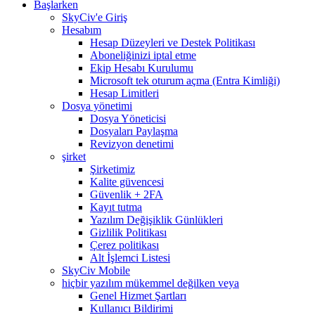
Başlarken
SkyCiv'e Giriş
Hesabım
Hesap Düzeyleri ve Destek Politikası
Aboneliğinizi iptal etme
Ekip Hesabı Kurulumu
Microsoft tek oturum açma (Entra Kimliği)
Hesap Limitleri
Dosya yönetimi
Dosya Yöneticisi
Dosyaları Paylaşma
Revizyon denetimi
şirket
Şirketimiz
Kalite güvencesi
Güvenlik + 2FA
Kayıt tutma
Yazılım Değişiklik Günlükleri
Gizlilik Politikası
Çerez politikası
Alt İşlemci Listesi
SkyCiv Mobile
hiçbir yazılım mükemmel değilken veya
Genel Hizmet Şartları
Kullanıcı Bildirimi