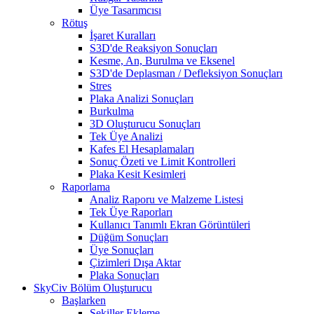
Üye Tasarımcısı
Rötuş
İşaret Kuralları
S3D'de Reaksiyon Sonuçları
Kesme, An, Burulma ve Eksenel
S3D'de Deplasman / Defleksiyon Sonuçları
Stres
Plaka Analizi Sonuçları
Burkulma
3D Oluşturucu Sonuçları
Tek Üye Analizi
Kafes El Hesaplamaları
Sonuç Özeti ve Limit Kontrolleri
Plaka Kesit Kesimleri
Raporlama
Analiz Raporu ve Malzeme Listesi
Tek Üye Raporları
Kullanıcı Tanımlı Ekran Görüntüleri
Düğüm Sonuçları
Üye Sonuçları
Çizimleri Dışa Aktar
Plaka Sonuçları
SkyCiv Bölüm Oluşturucu
Başlarken
Şekiller Ekleme