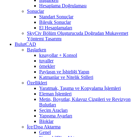
Başlarken
Hesaplama Doğrulaması
Sonuçlar
Standart Sonuçlar
Bileşik Sonuçlar
El Hesaplamaları
SkyCiv Bölüm Oluşturucuda Doğrudan Mukavemet
Yöntemi Tasarımı
BulutCAD
Başlarken
kısayollar + Konsol
tuvaller
örnekler
Paylaşın ve İşbirliği Yapın
Katmanlar ve Nitelik Stilleri
Özellikleri
Yaratmak, Taşıma ve Kopyalama İşlemleri
Eleman İşlemleri
Metin, Boyutlar, Kılavuz Çizgileri ve Revizyon
Bulutları
Seçim Araçları
Yapışma Ayarları
Bloklar
İçe/Dışa Aktarma
Genel