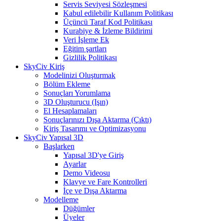
Servis Seviyesi Sözleşmesi
Kabul edilebilir Kullanım Politikası
Üçüncü Taraf Kod Politikası
Kurabiye & İzleme Bildirimi
Veri İşleme Ek
Eğitim şartları
Gizlilik Politikası
SkyCiv Kiriş
Modelinizi Oluşturmak
Bölüm Ekleme
Sonuçları Yorumlama
3D Oluşturucu (Işın)
El Hesaplamaları
Sonuçlarınızı Dışa Aktarma (Çıktı)
Kiriş Tasarımı ve Optimizasyonu
SkyCiv Yapısal 3D
Başlarken
Yapısal 3D'ye Giriş
Ayarlar
Demo Videosu
Klavye ve Fare Kontrolleri
İçe ve Dışa Aktarma
Modelleme
Düğümler
Üyeler