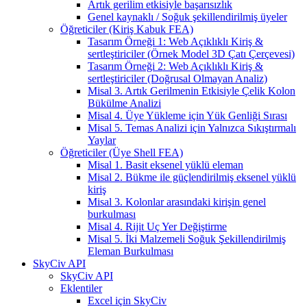
Artık gerilim etkisiyle başarısızlık
Genel kaynaklı / Soğuk şekillendirilmiş üyeler
Öğreticiler (Kiriş Kabuk FEA)
Tasarım Örneği 1: Web Açıklıklı Kiriş &
sertleştiriciler (Örnek Model 3D Çatı Çerçevesi)
Tasarım Örneği 2: Web Açıklıklı Kiriş &
sertleştiriciler (Doğrusal Olmayan Analiz)
Misal 3. Artık Gerilmenin Etkisiyle Çelik Kolon
Bükülme Analizi
Misal 4. Üye Yükleme için Yük Genliği Sırası
Misal 5. Temas Analizi için Yalnızca Sıkıştırmalı
Yaylar
Öğreticiler (Üye Shell FEA)
Misal 1. Basit eksenel yüklü eleman
Misal 2. Bükme ile güçlendirilmiş eksenel yüklü
kiriş
Misal 3. Kolonlar arasındaki kirişin genel
burkulması
Misal 4. Rijit Uç Yer Değiştirme
Misal 5. İki Malzemeli Soğuk Şekillendirilmiş
Eleman Burkulması
SkyCiv API
SkyCiv API
Eklentiler
Excel için SkyCiv