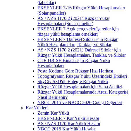
(tabelalar)
EKSENLER 7-16 Rüzgar Yükü Hesaplamaları
(Solar paneller)
AS / NZS 1170.2 (2021) Rüzgar Yükü
Hesaplamaları (Solar paneller)
EKSENLER 7 Açık çerçeveler/işaretler için
rüzgar yükü hesaplama örnekleri
EKSENLER 7 Dairesel Silolar için Rüzgar
Yükü Hesaplamaları, Tanklar, ve Silolar
AS / NZS 1170.2 (2021) Dairesel Silolar için
Rüzgar Yükü Hesaplamaları, Tanklar, ve Silolar
CTE DB-SE Binalar için Rüzgar Yükü
Hesaplamaları
Posta Koduna Göre Rüzgar Hızı Haritası
Topografyanın Rüzgar Yükü Üzerindeki Etkileri
SkyCiv S3D'de Entegre Rüzgar Yükü
Rüzgar Yükü Hesaplamaları için Saha Analizi
Rüzgar Yükü Hesaplamalarında Arazi Kategorisi
Nasıl Belirlenir?
NBCC 2015 ve NBCC 2020 CpCg Değerleri
Kar Yükleri
Zemin Kar Yükü
EKSENLER 7 Kar Yükü Hesabı
AS / NZS 1170 Kar Yükü Hesabı
NBCC 2015 Kar Yükü Hesabı