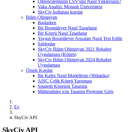
Öğrencilerinizin CSV'sini Nasıl Yüklersiniz?
Vaka Analizi: Monash Üniversitesi
SkyCiv kullanan kurslar
Bilim Olimpiyatı
Başlarken
Bir Boomilever Nasıl Tasarlanır
Bir Köprü Nasıl Tasarlanır
Yaygın Boomilever Arızaları Nasıl Test Edilir
Şablonlar
SkyCiv Bilim Olimpiyatı 2021 Rekabet
Uygulaması (Köprü)
SkyCiv Bilim Olimpiyatı 2024 Rekabet
Uygulaması
Örnek Kurslar
Bir Kafes Nasıl Modellenir (30dakika)
AISC Çelik Köprü Yarışması
Spagetti Köprüsü Tasarımı
Mühendisler için Tasarım Projesine Giriş
Ev
SkyCiv API
SkyCiv API