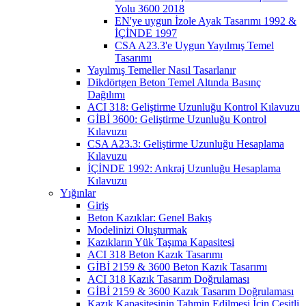
Yolu 3600 2018
EN'ye uygun İzole Ayak Tasarımı 1992 &
İÇİNDE 1997
CSA A23.3'e Uygun Yayılmış Temel
Tasarımı
Yayılmış Temeller Nasıl Tasarlanır
Dikdörtgen Beton Temel Altında Basınç
Dağılımı
ACI 318: Geliştirme Uzunluğu Kontrol Kılavuzu
GİBİ 3600: Geliştirme Uzunluğu Kontrol
Kılavuzu
CSA A23.3: Geliştirme Uzunluğu Hesaplama
Kılavuzu
İÇİNDE 1992: Ankraj Uzunluğu Hesaplama
Kılavuzu
Yığınlar
Giriş
Beton Kazıklar: Genel Bakış
Modelinizi Oluşturmak
Kazıkların Yük Taşıma Kapasitesi
ACI 318 Beton Kazık Tasarımı
GİBİ 2159 & 3600 Beton Kazık Tasarımı
ACI 318 Kazık Tasarım Doğrulaması
GİBİ 2159 & 3600 Kazık Tasarım Doğrulaması
Kazık Kapasitesinin Tahmin Edilmesi İçin Çeşitli