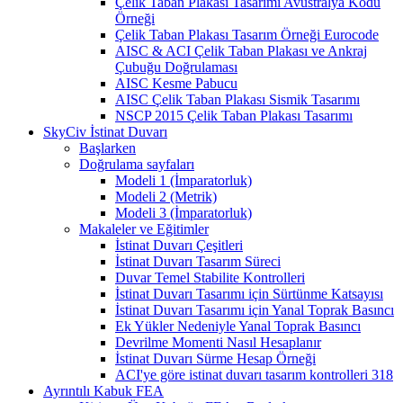
Çelik Taban Plakası Tasarımı Avustralya Kodu
Örneği
Çelik Taban Plakası Tasarım Örneği Eurocode
AISC & ACI Çelik Taban Plakası ve Ankraj
Çubuğu Doğrulaması
AISC Kesme Pabucu
AISC Çelik Taban Plakası Sismik Tasarımı
NSCP 2015 Çelik Taban Plakası Tasarımı
SkyCiv İstinat Duvarı
Başlarken
Doğrulama sayfaları
Modeli 1 (İmparatorluk)
Modeli 2 (Metrik)
Modeli 3 (İmparatorluk)
Makaleler ve Eğitimler
İstinat Duvarı Çeşitleri
İstinat Duvarı Tasarım Süreci
Duvar Temel Stabilite Kontrolleri
İstinat Duvarı Tasarımı için Sürtünme Katsayısı
İstinat Duvarı Tasarımı için Yanal Toprak Basıncı
Ek Yükler Nedeniyle Yanal Toprak Basıncı
Devrilme Momenti Nasıl Hesaplanır
İstinat Duvarı Sürme Hesap Örneği
ACI'ye göre istinat duvarı tasarım kontrolleri 318
Ayrıntılı Kabuk FEA