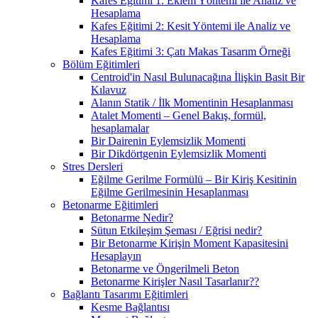
Kafes Eğitimi 1: Eklem Yöntemi ile Analiz ve
Hesaplama
Kafes Eğitimi 2: Kesit Yöntemi ile Analiz ve
Hesaplama
Kafes Eğitimi 3: Çatı Makas Tasarım Örneği
Bölüm Eğitimleri
Centroid'in Nasıl Bulunacağına İlişkin Basit Bir
Kılavuz
Alanın Statik / İlk Momentinin Hesaplanması
Atalet Momenti – Genel Bakış, formül,
hesaplamalar
Bir Dairenin Eylemsizlik Momenti
Bir Dikdörtgenin Eylemsizlik Momenti
Stres Dersleri
Eğilme Gerilme Formülü – Bir Kiriş Kesitinin
Eğilme Gerilmesinin Hesaplanması
Betonarme Eğitimleri
Betonarme Nedir?
Sütun Etkileşim Şeması / Eğrisi nedir?
Bir Betonarme Kirişin Moment Kapasitesini
Hesaplayın
Betonarme ve Öngerilmeli Beton
Betonarme Kirişler Nasıl Tasarlanır??
Bağlantı Tasarımı Eğitimleri
Kesme Bağlantısı