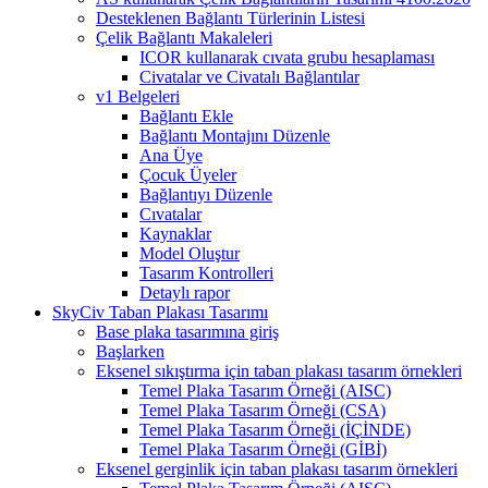
Desteklenen Bağlantı Türlerinin Listesi
Çelik Bağlantı Makaleleri
ICOR kullanarak cıvata grubu hesaplaması
Civatalar ve Civatalı Bağlantılar
v1 Belgeleri
Bağlantı Ekle
Bağlantı Montajını Düzenle
Ana Üye
Çocuk Üyeler
Bağlantıyı Düzenle
Cıvatalar
Kaynaklar
Model Oluştur
Tasarım Kontrolleri
Detaylı rapor
SkyCiv Taban Plakası Tasarımı
Base plaka tasarımına giriş
Başlarken
Eksenel sıkıştırma için taban plakası tasarım örnekleri
Temel Plaka Tasarım Örneği (AISC)
Temel Plaka Tasarım Örneği (CSA)
Temel Plaka Tasarım Örneği (İÇİNDE)
Temel Plaka Tasarım Örneği (GİBİ)
Eksenel gerginlik için taban plakası tasarım örnekleri