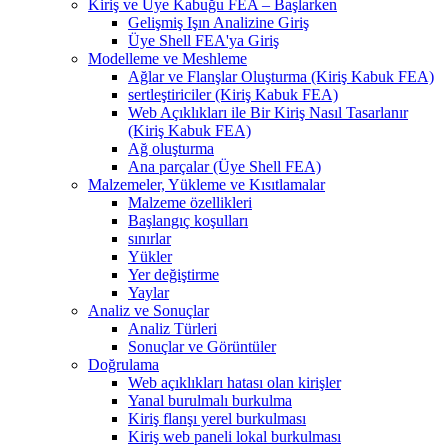
Kiriş ve Üye Kabuğu FEA – Başlarken
Gelişmiş Işın Analizine Giriş
Üye Shell FEA'ya Giriş
Modelleme ve Meshleme
Ağlar ve Flanşlar Oluşturma (Kiriş Kabuk FEA)
sertleştiriciler (Kiriş Kabuk FEA)
Web Açıklıkları ile Bir Kiriş Nasıl Tasarlanır
(Kiriş Kabuk FEA)
Ağ oluşturma
Ana parçalar (Üye Shell FEA)
Malzemeler, Yükleme ve Kısıtlamalar
Malzeme özellikleri
Başlangıç ​​koşulları
sınırlar
Yükler
Yer değiştirme
Yaylar
Analiz ve Sonuçlar
Analiz Türleri
Sonuçlar ve Görüntüler
Doğrulama
Web açıklıkları hatası olan kirişler
Yanal burulmalı burkulma
Kiriş flanşı yerel burkulması
Kiriş web paneli lokal burkulması