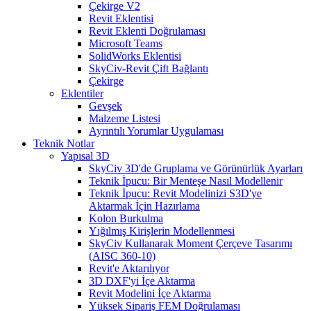
Çekirge V2
Revit Eklentisi
Revit Eklenti Doğrulaması
Microsoft Teams
SolidWorks Eklentisi
SkyCiv-Revit Çift Bağlantı
Çekirge
Eklentiler
Gevşek
Malzeme Listesi
Ayrıntılı Yorumlar Uygulaması
Teknik Notlar
Yapısal 3D
SkyCiv 3D'de Gruplama ve Görünürlük Ayarları
Teknik İpucu: Bir Menteşe Nasıl Modellenir
Teknik İpucu: Revit Modelinizi S3D'ye
Aktarmak İçin Hazırlama
Kolon Burkulma
Yığılmış Kirişlerin Modellenmesi
SkyCiv Kullanarak Moment Çerçeve Tasarımı
(AISC 360-10)
Revit'e Aktarılıyor
3D DXF'yi İçe Aktarma
Revit Modelini İçe Aktarma
Yüksek Sipariş FEM Doğrulaması