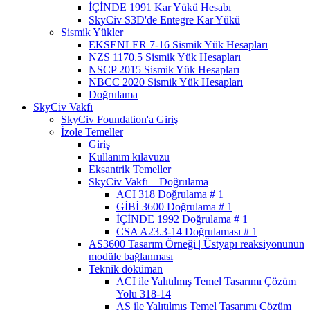
İÇİNDE 1991 Kar Yükü Hesabı
SkyCiv S3D'de Entegre Kar Yükü
Sismik Yükler
EKSENLER 7-16 Sismik Yük Hesapları
NZS 1170.5 Sismik Yük Hesapları
NSCP 2015 Sismik Yük Hesapları
NBCC 2020 Sismik Yük Hesapları
Doğrulama
SkyCiv Vakfı
SkyCiv Foundation'a Giriş
İzole Temeller
Giriş
Kullanım kılavuzu
Eksantrik Temeller
SkyCiv Vakfı – Doğrulama
ACI 318 Doğrulama # 1
GİBİ 3600 Doğrulama # 1
İÇİNDE 1992 Doğrulama # 1
CSA A23.3-14 Doğrulaması # 1
AS3600 Tasarım Örneği | Üstyapı reaksiyonunun
modüle bağlanması
Teknik döküman
ACI ile Yalıtılmış Temel Tasarımı Çözüm
Yolu 318-14
AS ile Yalıtılmış Temel Tasarımı Çözüm