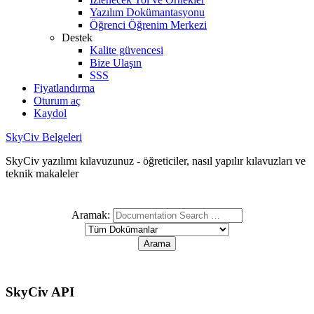
Yazılım Dokümantasyonu
Öğrenci Öğrenim Merkezi
Destek
Kalite güvencesi
Bize Ulaşın
SSS
Fiyatlandırma
Oturum aç
Kaydol
SkyCiv Belgeleri
SkyCiv yazılımı kılavuzunuz - öğreticiler, nasıl yapılır kılavuzları ve
teknik makaleler
Aramak:
SkyCiv API