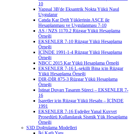
10
Yapısal 3B'de Eksantrik Nokta Yükü Nasıl
Uygulanır
Çatıda Kar Drift Yüklerinin ASCE ile
Hesaplanması ve Uygulanması 7-10
AS / NZS 1170.2 Rüzgar Yükü Hesaplama
Örneği
EKSENLER 7-10 Rüzgar Yükü Hesaplama
Örneği
İÇİNDE 1991-1-4 Rüzgar Yükü Hesaplama
Örneği
NBCC 2015 Kar Yükü Hesaplama Örneği
EKSENLER 7-16 L-şekilli Bina için Rüzgar
Yükü Hesaplama Örneği
DIR-DİR 875-3 Rüzgar Yükü Hesaplama
Örneği
İstinat Duvarı Tasarım Süreci – EKSENLER 7-
16
İşaretler için Rüzgar Yükü Hesabı – İÇİNDE
1991
EKSENLER 7-16 Eşdeğer Yanal Kuvvet
Prosedürü Kullanılarak Sismik Yük Hesaplama
Örneği
S3D Doğrulama Modelleri
İki Katlı Yapı