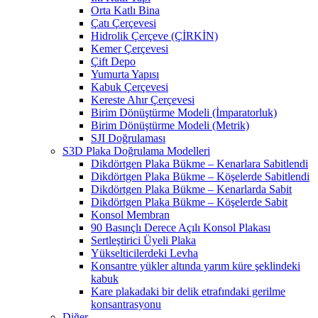
Orta Katlı Bina
Çatı Çerçevesi
Hidrolik Çerçeve (ÇİRKİN)
Kemer Çerçevesi
Çift Depo
Yumurta Yapısı
Kabuk Çerçevesi
Kereste Ahır Çerçevesi
Birim Dönüştürme Modeli (İmparatorluk)
Birim Dönüştürme Modeli (Metrik)
SJI Doğrulaması
S3D Plaka Doğrulama Modelleri
Dikdörtgen Plaka Bükme – Kenarlara Sabitlendi
Dikdörtgen Plaka Bükme – Köşelerde Sabitlendi
Dikdörtgen Plaka Bükme – Kenarlarda Sabit
Dikdörtgen Plaka Bükme – Köşelerde Sabit
Konsol Membran
90 Basınçlı Derece Açılı Konsol Plakası
Sertleştirici Üyeli Plaka
Yükselticilerdeki Levha
Konsantre yükler altında yarım küre şeklindeki
kabuk
Kare plakadaki bir delik etrafındaki gerilme
konsantrasyonu
Diğer