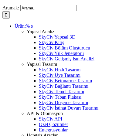
Aramak:
Ürün:% s
Yapısal Analiz
SkyCiv Yapısal 3D
SkyCiv Kiriş
SkyCiv Bölüm Oluşturucu
SkyCiv Yük Jeneratörü
SkyCiv Gelişmiş Işın Analizi
Yapısal Tasarım
SkyCiv Hızlı Tasarım
SkyCiv Üye Tasarımı
SkyCiv Betonarme Tasarım
SkyCiv Bağlantı Tasarımı
SkyCiv Temel Tasarımı
SkyCiv Taban Plakası
SkyCiv Döşeme Tasarımı
SkyCiv İstinat Duvarı Tasarımı
API & Otomasyon
SkyCiv API
Özel Çözümler
Entegrasyonlar
Ücretsiz Araçlar