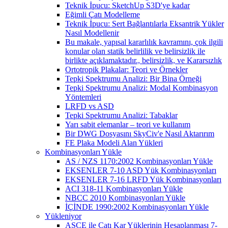
Teknik İpucu: SketchUp S3D'ye kadar
Eğimli Çatı Modelleme
Teknik İpucu: Sert Bağlantılarla Eksantrik Yükler
Nasıl Modellenir
Bu makale, yapısal kararlılık kavramını, çok ilgili
konular olan statik belirlilik ve belirsizlik ile
birlikte açıklamaktadır., belirsizlik, ve Kararsızlık
Ortotropik Plakalar: Teori ve Örnekler
Tepki Spektrumu Analizi: Bir Bina Örneği
Tepki Spektrumu Analizi: Modal Kombinasyon
Yöntemleri
LRFD vs ASD
Tepki Spektrumu Analizi: Tabaklar
Yarı sabit elemanlar – teori ve kullanım
Bir DWG Dosyasını SkyCiv'e Nasıl Aktarırım
FE Plaka Modeli Alan Yükleri
Kombinasyonları Yükle
AS / NZS 1170:2002 Kombinasyonları Yükle
EKSENLER 7-10 ASD Yük Kombinasyonları
EKSENLER 7-16 LRFD Yük Kombinasyonları
ACI 318-11 Kombinasyonları Yükle
NBCC 2010 Kombinasyonları Yükle
İÇİNDE 1990:2002 Kombinasyonları Yükle
Yükleniyor
ASCE ile Çatı Kar Yüklerinin Hesaplanması 7-