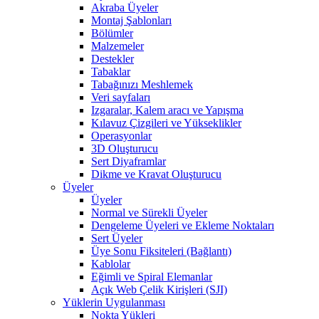
Akraba Üyeler
Montaj Şablonları
Bölümler
Malzemeler
Destekler
Tabaklar
Tabağınızı Meshlemek
Veri sayfaları
Izgaralar, Kalem aracı ve Yapışma
Kılavuz Çizgileri ve Yükseklikler
Operasyonlar
3D Oluşturucu
Sert Diyaframlar
Dikme ve Kravat Oluşturucu
Üyeler
Üyeler
Normal ve Sürekli Üyeler
Dengeleme Üyeleri ve Ekleme Noktaları
Sert Üyeler
Üye Sonu Fiksiteleri (Bağlantı)
Kablolar
Eğimli ve Spiral Elemanlar
Açık Web Çelik Kirişleri (SJI)
Yüklerin Uygulanması
Nokta Yükleri