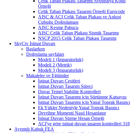
Çelik Taban Plakası Tasarımı Avustralya Kodu
Örneği
Çelik Taban Plakası Tasarım Örneği Eurocode
AISC & ACI Çelik Taban Plakası ve Ankraj
Çubuğu Doğrulaması
AISC Kesme Pabucu
AISC Çelik Taban Plakası Sismik Tasarımı
NSCP 2015 Çelik Taban Plakası Tasarımı
SkyCiv İstinat Duvarı
Başlarken
Doğrulama sayfaları
Modeli 1 (İmparatorluk)
Modeli 2 (Metrik)
Modeli 3 (İmparatorluk)
Makaleler ve Eğitimler
İstinat Duvarı Çeşitleri
İstinat Duvarı Tasarım Süreci
Duvar Temel Stabilite Kontrolleri
İstinat Duvarı Tasarımı için Sürtünme Katsayısı
İstinat Duvarı Tasarımı için Yanal Toprak Basıncı
Ek Yükler Nedeniyle Yanal Toprak Basıncı
Devrilme Momenti Nasıl Hesaplanır
İstinat Duvarı Sürme Hesap Örneği
ACI'ye göre istinat duvarı tasarım kontrolleri 318
Ayrıntılı Kabuk FEA