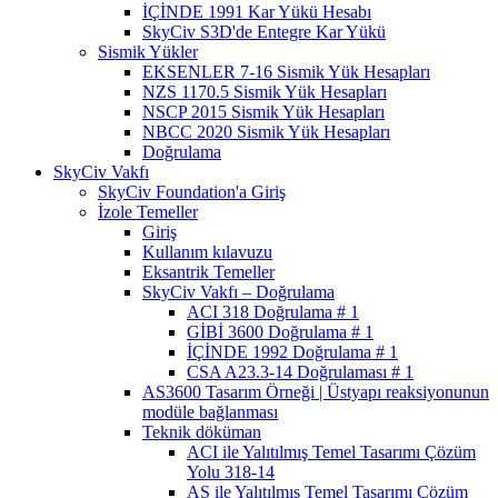
İÇİNDE 1991 Kar Yükü Hesabı
SkyCiv S3D'de Entegre Kar Yükü
Sismik Yükler
EKSENLER 7-16 Sismik Yük Hesapları
NZS 1170.5 Sismik Yük Hesapları
NSCP 2015 Sismik Yük Hesapları
NBCC 2020 Sismik Yük Hesapları
Doğrulama
SkyCiv Vakfı
SkyCiv Foundation'a Giriş
İzole Temeller
Giriş
Kullanım kılavuzu
Eksantrik Temeller
SkyCiv Vakfı – Doğrulama
ACI 318 Doğrulama # 1
GİBİ 3600 Doğrulama # 1
İÇİNDE 1992 Doğrulama # 1
CSA A23.3-14 Doğrulaması # 1
AS3600 Tasarım Örneği | Üstyapı reaksiyonunun
modüle bağlanması
Teknik döküman
ACI ile Yalıtılmış Temel Tasarımı Çözüm
Yolu 318-14
AS ile Yalıtılmış Temel Tasarımı Çözüm