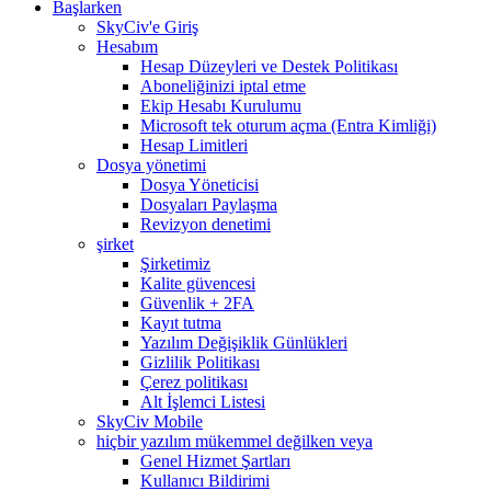
Başlarken
SkyCiv'e Giriş
Hesabım
Hesap Düzeyleri ve Destek Politikası
Aboneliğinizi iptal etme
Ekip Hesabı Kurulumu
Microsoft tek oturum açma (Entra Kimliği)
Hesap Limitleri
Dosya yönetimi
Dosya Yöneticisi
Dosyaları Paylaşma
Revizyon denetimi
şirket
Şirketimiz
Kalite güvencesi
Güvenlik + 2FA
Kayıt tutma
Yazılım Değişiklik Günlükleri
Gizlilik Politikası
Çerez politikası
Alt İşlemci Listesi
SkyCiv Mobile
hiçbir yazılım mükemmel değilken veya
Genel Hizmet Şartları
Kullanıcı Bildirimi