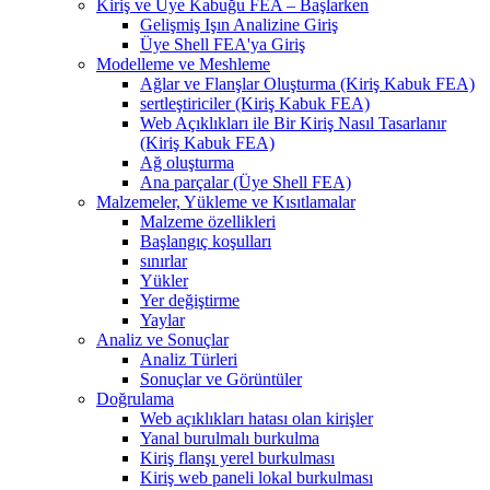
Kiriş ve Üye Kabuğu FEA – Başlarken
Gelişmiş Işın Analizine Giriş
Üye Shell FEA'ya Giriş
Modelleme ve Meshleme
Ağlar ve Flanşlar Oluşturma (Kiriş Kabuk FEA)
sertleştiriciler (Kiriş Kabuk FEA)
Web Açıklıkları ile Bir Kiriş Nasıl Tasarlanır
(Kiriş Kabuk FEA)
Ağ oluşturma
Ana parçalar (Üye Shell FEA)
Malzemeler, Yükleme ve Kısıtlamalar
Malzeme özellikleri
Başlangıç ​​koşulları
sınırlar
Yükler
Yer değiştirme
Yaylar
Analiz ve Sonuçlar
Analiz Türleri
Sonuçlar ve Görüntüler
Doğrulama
Web açıklıkları hatası olan kirişler
Yanal burulmalı burkulma
Kiriş flanşı yerel burkulması
Kiriş web paneli lokal burkulması