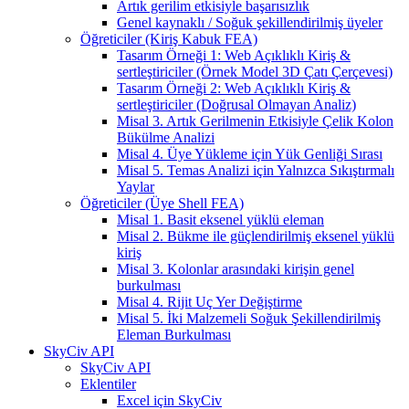
Artık gerilim etkisiyle başarısızlık
Genel kaynaklı / Soğuk şekillendirilmiş üyeler
Öğreticiler (Kiriş Kabuk FEA)
Tasarım Örneği 1: Web Açıklıklı Kiriş &
sertleştiriciler (Örnek Model 3D Çatı Çerçevesi)
Tasarım Örneği 2: Web Açıklıklı Kiriş &
sertleştiriciler (Doğrusal Olmayan Analiz)
Misal 3. Artık Gerilmenin Etkisiyle Çelik Kolon
Bükülme Analizi
Misal 4. Üye Yükleme için Yük Genliği Sırası
Misal 5. Temas Analizi için Yalnızca Sıkıştırmalı
Yaylar
Öğreticiler (Üye Shell FEA)
Misal 1. Basit eksenel yüklü eleman
Misal 2. Bükme ile güçlendirilmiş eksenel yüklü
kiriş
Misal 3. Kolonlar arasındaki kirişin genel
burkulması
Misal 4. Rijit Uç Yer Değiştirme
Misal 5. İki Malzemeli Soğuk Şekillendirilmiş
Eleman Burkulması
SkyCiv API
SkyCiv API
Eklentiler
Excel için SkyCiv