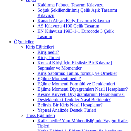
Kaldırma Pabucu Tasarım Kılavuzu
Soğuk Şekillendirilmiş Çelik Aşık Tasarımı
Kılavuzu
Kanada Ahşap Kiriş Tasarımı Kılavuzu
AS Kılavuzu 4100 Çelik Tasarım
EN Kılavuzu 1993-1-1 Eurocode 3 Çelik
Tasarım
Öğreticiler
Kiriş Eğiticileri
Kiriş nedir?
Kiriş Türleri
Konsol Kirişi İçin Eksiksiz Bir Kılavuz |
Sapmalar ve Momentler
Kiriş Saptırma: Tanım, formül, ve Örnekler
Eğilme Momenti nedir?
Eğilme Momenti Formülü ve Denklemleri
Eğilme Momenti Diyagramları Nasıl Hesaplanır?
Kesme Kuvveti Diyagramlarının Hesaplanması
Desteklerdeki Tepkiler Nasıl Belirlenir?
Belirsiz Bir Kiriş Nasıl Hesaplanır?
Yapısal Analizde Destek Türleri
Truss Eğitimleri
Kafes nedir? Yapı Mühendisliğinde Yaygın Kafes
Tipleri