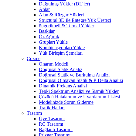
Dağıtılmış Yükler (DL’ler)
Anlar
Alan & Rüzgar Yükleri
Structural 3D ile Entegre Yük Üreteci
öngerilmeli & Termal Yükler
Baskılar
Öz Ağırlık
Grupları Yükle
Kombinasyonları Yükle
Yük Birleşim Şemaları
Çözme
Onarım Modeli
Doğrusal Statik Analiz
Doğrusal Statik ve Burkulma Analizi
Doğrusal Olmayan Statik & P-Delta Analizi
Dinamik Frekans Analizi
Tepki Spektrum Analizi ve Sismik Yükler
Çözücü Hatalarının ve Uyarılarının Listesi
Modelinizde Sorun Giderme
Trafik Hatları
Tasarım
Üye Tasarımı
RC Tasarımı
Bağlantı Tasarımı
Rüzgar Tasarımı