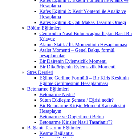
Kafes Eğitimi 1: Eklem Yöntemi ile Analiz ve
Hesaplama
Kafes Eğitimi 2: Kesit Yöntemi ile Analiz ve
Hesaplama
Kafes Eğitimi 3: Çatı Makas Tasarım Örneği
Bölüm Eğitimleri
Centroid'in Nasıl Bulunacağına İlişkin Basit Bir
Kılavuz
Alanın Statik / İlk Momentinin Hesaplanması
Atalet Momenti – Genel Bakış, formül,
hesaplamalar
Bir Dairenin Eylemsizlik Momenti
Bir Dikdörtgenin Eylemsizlik Momenti
Stres Dersleri
Eğilme Gerilme Formülü – Bir Kiriş Kesitinin
Eğilme Gerilmesinin Hesaplanması
Betonarme Eğitimleri
Betonarme Nedir?
Sütun Etkileşim Şeması / Eğrisi nedir?
Bir Betonarme Kirişin Moment Kapasitesini
Hesaplayın
Betonarme ve Öngerilmeli Beton
Betonarme Kirişler Nasıl Tasarlanır??
Bağlantı Tasarımı Eğitimleri
Kesme Bağlantısı