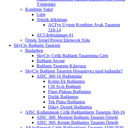
Yöntemler
Kombine Vakıf
Giriş
Teknik döküman
ACI'ye Uygun Kombine Ayak Tasarımı
318-14
ACI doğrulaması #1
Örnek Temel Projesi İzlenecek Yolu
SkyCiv Bağlantı Tasarımı
Başlarken
SkyCiv Çelik Bağlantı Tasarımına Giriş
Bağlantı Seçme
Bağlantı Tasarımı Kılavuzu
SkyCiv Bağlantı Tasarımı Hesaplayıcı nasıl kullanılır?
AISC 360-16 Bağlantılar
Kolon Ek Bağlantısı
Çift Açılı Bağlantı
Flanş Plakası Bağlantısı
Dizlik Bağlantısı
Tek Plaka Bağlantısı
Dikey Destek Bağlantısı
AISC Kullanılarak Çelik Bağlantıların Tasarımı 360-16
AISC 360: Moment Bağlantı Tasarım Örneği
AISC 360: Kesme Bağlantısı Tasarım Örneği
AS kullanarak Çelik Bağlantıların Tasarımı 4100:2020