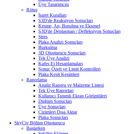
Üye Tasarımcısı
Rötuş
İşaret Kuralları
S3D'de Reaksiyon Sonuçları
Kesme, An, Burulma ve Eksenel
S3D'de Deplasman / Defleksiyon Sonuçları
Stres
Plaka Analizi Sonuçları
Burkulma
3D Oluşturucu Sonuçları
Tek Üye Analizi
Kafes El Hesaplamaları
Sonuç Özeti ve Limit Kontrolleri
Plaka Kesit Kesimleri
Raporlama
Analiz Raporu ve Malzeme Listesi
Tek Üye Raporları
Kullanıcı Tanımlı Ekran Görüntüleri
Düğüm Sonuçları
Üye Sonuçları
Çizimleri Dışa Aktar
Plaka Sonuçları
SkyCiv Bölüm Oluşturucu
Başlarken
Şekiller Ekleme