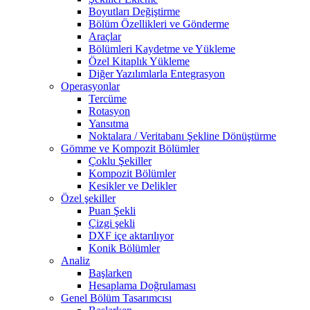
Boyutları Değiştirme
Bölüm Özellikleri ve Gönderme
Araçlar
Bölümleri Kaydetme ve Yükleme
Özel Kitaplık Yükleme
Diğer Yazılımlarla Entegrasyon
Operasyonlar
Tercüme
Rotasyon
Yansıtma
Noktalara / Veritabanı Şekline Dönüştürme
Gömme ve Kompozit Bölümler
Çoklu Şekiller
Kompozit Bölümler
Kesikler ve Delikler
Özel şekiller
Puan Şekli
Çizgi şekli
DXF içe aktarılıyor
Konik Bölümler
Analiz
Başlarken
Hesaplama Doğrulaması
Genel Bölüm Tasarımcısı