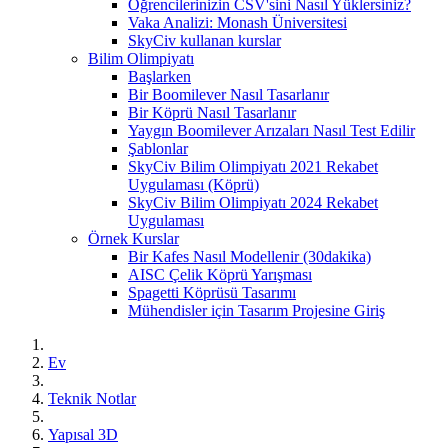
Öğrencilerinizin CSV'sini Nasıl Yüklersiniz?
Vaka Analizi: Monash Üniversitesi
SkyCiv kullanan kurslar
Bilim Olimpiyatı
Başlarken
Bir Boomilever Nasıl Tasarlanır
Bir Köprü Nasıl Tasarlanır
Yaygın Boomilever Arızaları Nasıl Test Edilir
Şablonlar
SkyCiv Bilim Olimpiyatı 2021 Rekabet
Uygulaması (Köprü)
SkyCiv Bilim Olimpiyatı 2024 Rekabet
Uygulaması
Örnek Kurslar
Bir Kafes Nasıl Modellenir (30dakika)
AISC Çelik Köprü Yarışması
Spagetti Köprüsü Tasarımı
Mühendisler için Tasarım Projesine Giriş
Ev
Teknik Notlar
Yapısal 3D