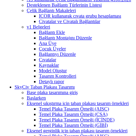
Desteklenen Bağlantı Türlerinin Listesi
Çelik Bağlantı Makaleleri
ICOR kullanarak cıvata grubu hesaplaması
Civatalar ve Civatalı Bağlantılar
v1 Belgeleri
Bağlantı Ekle
Bağlantı Montajını Düzenle
Ana Üye
Çocuk Üyeler
Bağlantıyı Düzenle
Cıvatalar
Kaynaklar
Model Oluştur
Tasarım Kontrolleri
Detaylı rapor
SkyCiv Taban Plakası Tasarımı
Base plaka tasarımına giriş
Başlarken
Eksenel sıkıştırma için taban plakası tasarım örnekleri
Temel Plaka Tasarım Örneği (AISC)
Temel Plaka Tasarım Örneği (CSA)
Temel Plaka Tasarım Örneği (İÇİNDE)
Temel Plaka Tasarım Örneği (GİBİ)
Eksenel gerginlik için taban plakası tasarım örnekleri