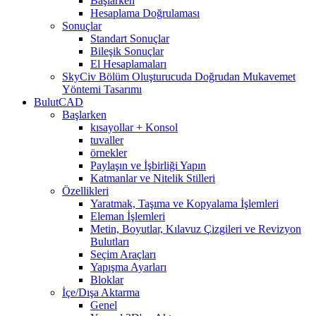
Başlarken
Hesaplama Doğrulaması
Sonuçlar
Standart Sonuçlar
Bileşik Sonuçlar
El Hesaplamaları
SkyCiv Bölüm Oluşturucuda Doğrudan Mukavemet
Yöntemi Tasarımı
BulutCAD
Başlarken
kısayollar + Konsol
tuvaller
örnekler
Paylaşın ve İşbirliği Yapın
Katmanlar ve Nitelik Stilleri
Özellikleri
Yaratmak, Taşıma ve Kopyalama İşlemleri
Eleman İşlemleri
Metin, Boyutlar, Kılavuz Çizgileri ve Revizyon
Bulutları
Seçim Araçları
Yapışma Ayarları
Bloklar
İçe/Dışa Aktarma
Genel