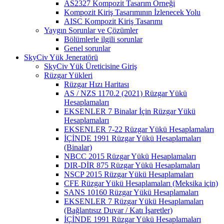
AS2327 Kompozit Tasarım Örneği
Kompozit Kiriş Tasarımının İzlenecek Yolu
AISC Kompozit Kiriş Tasarımı
Yaygın Sorunlar ve Çözümler
Bölümlerle ilgili sorunlar
Genel sorunlar
SkyCiv Yük Jeneratörü
SkyCiv Yük Üreticisine Giriş
Rüzgar Yükleri
Rüzgar Hızı Haritası
AS / NZS 1170.2 (2021) Rüzgar Yükü
Hesaplamaları
EKSENLER 7 Binalar İçin Rüzgar Yükü
Hesaplamaları
EKSENLER 7-22 Rüzgar Yükü Hesaplamaları
İÇİNDE 1991 Rüzgar Yükü Hesaplamaları
(Binalar)
NBCC 2015 Rüzgar Yükü Hesaplamaları
DIR-DİR 875 Rüzgar Yükü Hesaplamaları
NSCP 2015 Rüzgar Yükü Hesaplamaları
CFE Rüzgar Yükü Hesaplamaları (Meksika için)
SANS 10160 Rüzgar Yükü Hesaplamaları
EKSENLER 7 Rüzgar Yükü Hesaplamaları
(Bağlantısız Duvar / Katı İşaretler)
İÇİNDE 1991 Rüzgar Yükü Hesaplamaları