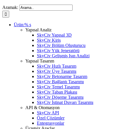
Aramak:
Ürün:% s
Yapısal Analiz
SkyCiv Yapısal 3D
SkyCiv Kiriş
SkyCiv Bölüm Oluşturucu
SkyCiv Yük Jeneratörü
SkyCiv Gelişmiş Işın Analizi
Yapısal Tasarım
SkyCiv Hızlı Tasarım
SkyCiv Üye Tasarımı
SkyCiv Betonarme Tasarım
SkyCiv Bağlantı Tasarımı
SkyCiv Temel Tasarımı
SkyCiv Taban Plakası
SkyCiv Döşeme Tasarımı
SkyCiv İstinat Duvarı Tasarımı
API & Otomasyon
SkyCiv API
Özel Çözümler
Entegrasyonlar
Ücretsiz Araçlar