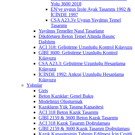
Yolu 3600 2018
EN'ye uygun İzole Ayak Tasarımı 1992 &
İÇİNDE 1997
CSA A23.3'e Uygun Yayılmış Temel
Tasarımı
Yayılmış Temeller Nasıl Tasarlanır
Dikdörtgen Beton Temel Altında Basınç
Dağılımı
ACI 318: Geliştirme Uzunluğu Kontrol Kılavuzu
GİBİ 3600: Geliştirme Uzunluğu Kontrol
Kılavuzu
CSA A23.3: Geliştirme Uzunluğu Hesaplama
Kılavuzu
İÇİNDE 1992: Ankraj Uzunluğu Hesaplama
Kılavuzu
Yığınlar
Giriş
Beton Kazıklar: Genel Bakış
Modelinizi Oluşturmak
Kazıkların Yük Taşıma Kapasitesi
ACI 318 Beton Kazık Tasarımı
GİBİ 2159 & 3600 Beton Kazık Tasarımı
ACI 318 Kazık Tasarım Doğrulaması
GİBİ 2159 & 3600 Kazık Tasarım Doğrulaması
Kazık Kapasitesinin Tahmin Edilmesi İçin Çeşitli