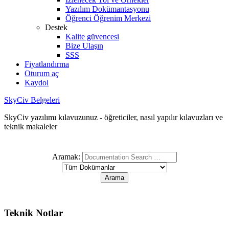
Yazılım Dokümantasyonu
Öğrenci Öğrenim Merkezi
Destek
Kalite güvencesi
Bize Ulaşın
SSS
Fiyatlandırma
Oturum aç
Kaydol
SkyCiv Belgeleri
SkyCiv yazılımı kılavuzunuz - öğreticiler, nasıl yapılır kılavuzları ve
teknik makaleler
Aramak:
Teknik Notlar