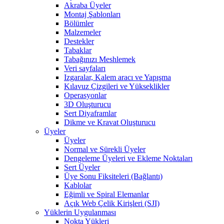
Akraba Üyeler
Montaj Şablonları
Bölümler
Malzemeler
Destekler
Tabaklar
Tabağınızı Meshlemek
Veri sayfaları
Izgaralar, Kalem aracı ve Yapışma
Kılavuz Çizgileri ve Yükseklikler
Operasyonlar
3D Oluşturucu
Sert Diyaframlar
Dikme ve Kravat Oluşturucu
Üyeler
Üyeler
Normal ve Sürekli Üyeler
Dengeleme Üyeleri ve Ekleme Noktaları
Sert Üyeler
Üye Sonu Fiksiteleri (Bağlantı)
Kablolar
Eğimli ve Spiral Elemanlar
Açık Web Çelik Kirişleri (SJI)
Yüklerin Uygulanması
Nokta Yükleri