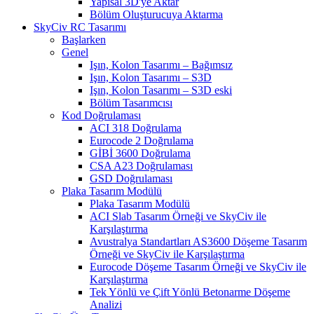
Yapısal 3D'ye Aktar
Bölüm Oluşturucuya Aktarma
SkyCiv RC Tasarımı
Başlarken
Genel
Işın, Kolon Tasarımı – Bağımsız
Işın, Kolon Tasarımı – S3D
Işın, Kolon Tasarımı – S3D eski
Bölüm Tasarımcısı
Kod Doğrulaması
ACI 318 Doğrulama
Eurocode 2 Doğrulama
GİBİ 3600 Doğrulama
CSA A23 Doğrulaması
GSD Doğrulaması
Plaka Tasarım Modülü
Plaka Tasarım Modülü
ACI Slab Tasarım Örneği ve SkyCiv ile
Karşılaştırma
Avustralya Standartları AS3600 Döşeme Tasarım
Örneği ve SkyCiv ile Karşılaştırma
Eurocode Döşeme Tasarım Örneği ve SkyCiv ile
Karşılaştırma
Tek Yönlü ve Çift Yönlü Betonarme Döşeme
Analizi