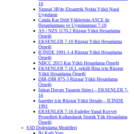
10
Yapısal 3B'de Eksantrik Nokta Yükü Nasıl
Uygulanır
Çatıda Kar Drift Yüklerinin ASCE ile
Hesaplanması ve Uygulanması 7-10
AS / NZS 1170.2 Rüzgar Yükü Hesaplama
Örneği
EKSENLER 7-10 Rüzgar Yükü Hesaplama
Örneği
İÇİNDE 1991-1-4 Rüzgar Yükü Hesaplama
Örneği
NBCC 2015 Kar Yükü Hesaplama Örneği
EKSENLER 7-16 L-şekilli Bina için Rüzgar
Yükü Hesaplama Örneği
DIR-DİR 875-3 Rüzgar Yükü Hesaplama
Örneği
İstinat Duvarı Tasarım Süreci – EKSENLER 7-
16
İşaretler için Rüzgar Yükü Hesabı – İÇİNDE
1991
EKSENLER 7-16 Eşdeğer Yanal Kuvvet
Prosedürü Kullanılarak Sismik Yük Hesaplama
Örneği
S3D Doğrulama Modelleri
İki Katlı Yapı