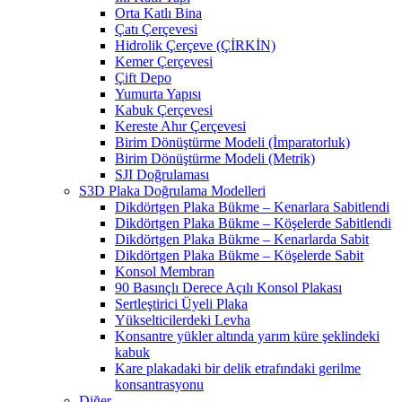
Orta Katlı Bina
Çatı Çerçevesi
Hidrolik Çerçeve (ÇİRKİN)
Kemer Çerçevesi
Çift Depo
Yumurta Yapısı
Kabuk Çerçevesi
Kereste Ahır Çerçevesi
Birim Dönüştürme Modeli (İmparatorluk)
Birim Dönüştürme Modeli (Metrik)
SJI Doğrulaması
S3D Plaka Doğrulama Modelleri
Dikdörtgen Plaka Bükme – Kenarlara Sabitlendi
Dikdörtgen Plaka Bükme – Köşelerde Sabitlendi
Dikdörtgen Plaka Bükme – Kenarlarda Sabit
Dikdörtgen Plaka Bükme – Köşelerde Sabit
Konsol Membran
90 Basınçlı Derece Açılı Konsol Plakası
Sertleştirici Üyeli Plaka
Yükselticilerdeki Levha
Konsantre yükler altında yarım küre şeklindeki
kabuk
Kare plakadaki bir delik etrafındaki gerilme
konsantrasyonu
Diğer