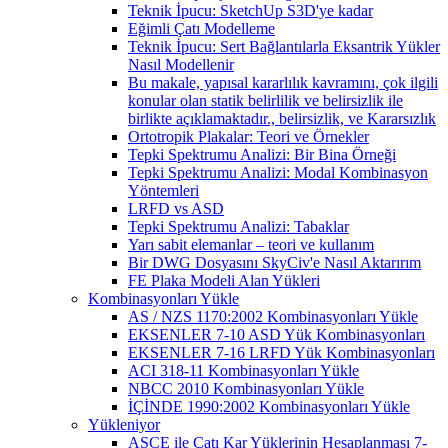
Teknik İpucu: SketchUp S3D'ye kadar
Eğimli Çatı Modelleme
Teknik İpucu: Sert Bağlantılarla Eksantrik Yükler
Nasıl Modellenir
Bu makale, yapısal kararlılık kavramını, çok ilgili
konular olan statik belirlilik ve belirsizlik ile
birlikte açıklamaktadır., belirsizlik, ve Kararsızlık
Ortotropik Plakalar: Teori ve Örnekler
Tepki Spektrumu Analizi: Bir Bina Örneği
Tepki Spektrumu Analizi: Modal Kombinasyon
Yöntemleri
LRFD vs ASD
Tepki Spektrumu Analizi: Tabaklar
Yarı sabit elemanlar – teori ve kullanım
Bir DWG Dosyasını SkyCiv'e Nasıl Aktarırım
FE Plaka Modeli Alan Yükleri
Kombinasyonları Yükle
AS / NZS 1170:2002 Kombinasyonları Yükle
EKSENLER 7-10 ASD Yük Kombinasyonları
EKSENLER 7-16 LRFD Yük Kombinasyonları
ACI 318-11 Kombinasyonları Yükle
NBCC 2010 Kombinasyonları Yükle
İÇİNDE 1990:2002 Kombinasyonları Yükle
Yükleniyor
ASCE ile Çatı Kar Yüklerinin Hesaplanması 7-