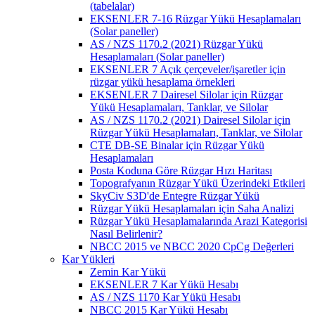
(tabelalar)
EKSENLER 7-16 Rüzgar Yükü Hesaplamaları
(Solar paneller)
AS / NZS 1170.2 (2021) Rüzgar Yükü
Hesaplamaları (Solar paneller)
EKSENLER 7 Açık çerçeveler/işaretler için
rüzgar yükü hesaplama örnekleri
EKSENLER 7 Dairesel Silolar için Rüzgar
Yükü Hesaplamaları, Tanklar, ve Silolar
AS / NZS 1170.2 (2021) Dairesel Silolar için
Rüzgar Yükü Hesaplamaları, Tanklar, ve Silolar
CTE DB-SE Binalar için Rüzgar Yükü
Hesaplamaları
Posta Koduna Göre Rüzgar Hızı Haritası
Topografyanın Rüzgar Yükü Üzerindeki Etkileri
SkyCiv S3D'de Entegre Rüzgar Yükü
Rüzgar Yükü Hesaplamaları için Saha Analizi
Rüzgar Yükü Hesaplamalarında Arazi Kategorisi
Nasıl Belirlenir?
NBCC 2015 ve NBCC 2020 CpCg Değerleri
Kar Yükleri
Zemin Kar Yükü
EKSENLER 7 Kar Yükü Hesabı
AS / NZS 1170 Kar Yükü Hesabı
NBCC 2015 Kar Yükü Hesabı