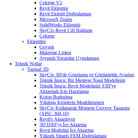
Çekirge V2
Revit Eklentisi
Revit Eklenti Doğrulaması
Microsoft Teams
SolidWorks Eklentisi
SkyCiv-Revit Çift Bağlantı
Çekirge
Eklentiler
Gevşek
Malzeme Listesi
Ayrıntılı Yorumlar Uygulaması
Teknik Notlar
Yapısal 3D
SkyCiv 3D'de Gruplama ve Görünürlük Ayarları
Teknik İpucu: Bir Menteşe Nasıl Modellenir
Teknik İpucu: Revit Modelinizi S3D'ye
Aktarmak İçin Hazırlama
Kolon Burkulma
Yığılmış Kirişlerin Modellenmesi
SkyCiv Kullanarak Moment Çerçeve Tasarımı
(AISC 360-10)
Revit'e Aktarılıyor
3D DXF'yi İçe Aktarma
Revit Modelini İçe Aktarma
Yüksek Sipariş FEM Doğrulaması