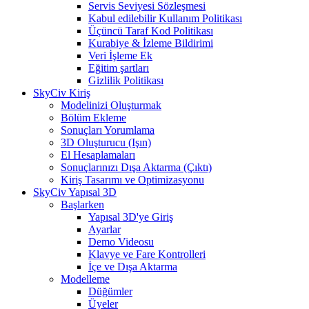
Servis Seviyesi Sözleşmesi
Kabul edilebilir Kullanım Politikası
Üçüncü Taraf Kod Politikası
Kurabiye & İzleme Bildirimi
Veri İşleme Ek
Eğitim şartları
Gizlilik Politikası
SkyCiv Kiriş
Modelinizi Oluşturmak
Bölüm Ekleme
Sonuçları Yorumlama
3D Oluşturucu (Işın)
El Hesaplamaları
Sonuçlarınızı Dışa Aktarma (Çıktı)
Kiriş Tasarımı ve Optimizasyonu
SkyCiv Yapısal 3D
Başlarken
Yapısal 3D'ye Giriş
Ayarlar
Demo Videosu
Klavye ve Fare Kontrolleri
İçe ve Dışa Aktarma
Modelleme
Düğümler
Üyeler