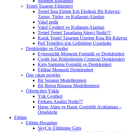
Moment Bağlantısı
Temel Tasarım Eğitimleri
Temel İnşa Etmek İçin Eksiksiz Bir Kılavuz:
Tanım, Türler, ve Kullanım Alanları
Vakıf nedir
Vakıf Çeşitleri ve Kullanım Alanları
Temel Temel Tasarlama Süreci Nedir??
Kazık Temel Tasarımı Üzerine Kısa Bir Kılavuz
Ped Temelleri için Geliştirme Uzunluğu
Denklemler ve Özetler
Eylemsizlik Momenti Formülü ve Denklemleri
Çeşitli Işın Bölümlerinin Centroid Denklemleri
Kiriş Saptırma Formülü ve Denklemleri
Eğilme Momenti Denklemleri
Öne çıkan projeler
Bir Seranın Modellenmesi
Bir Beton Binanın Modellenmesi
Öğreticileri Yükle
Yük Çeşitleri
Frekans Analizi Nedir??
Haraç Alanı ve Haraç Genişliği Açıklaması –
Örneklerle
Eğitim
Eğitim Hesapları
SkyCiv Eğitimine Giriş