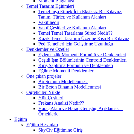
Moment Bağlantısı
Temel Tasarım Eğitimleri
Temel İnşa Etmek İçin Eksiksiz Bir Kılavuz:
Tanım, Türler, ve Kullanım Alanları
Vakıf nedir
Vakıf Çeşitleri ve Kullanım Alanları
Temel Temel Tasarlama Süreci Nedir??
Kazık Temel Tasarımı Üzerine Kısa Bir Kılavuz
Ped Temelleri için Geliştirme Uzunluğu
Denklemler ve Özetler
Eylemsizlik Momenti Formülü ve Denklemleri
Çeşitli Işın Bölümlerinin Centroid Denklemleri
Kiriş Saptırma Formülü ve Denklemleri
Eğilme Momenti Denklemleri
Öne çıkan projeler
Bir Seranın Modellenmesi
Bir Beton Binanın Modellenmesi
Öğreticileri Yükle
Yük Çeşitleri
Frekans Analizi Nedir??
Haraç Alanı ve Haraç Genişliği Açıklaması –
Örneklerle
Eğitim
Eğitim Hesapları
SkyCiv Eğitimine Giriş