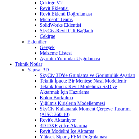
Çekirge V2
Revit Eklentisi
Revit Eklenti Doğrulaması
Microsoft Teams
SolidWorks Eklentisi
SkyCiv-Revit Çift Bağlantı
Çekirge
Eklentiler
Gevşek
Malzeme Listesi
Ayrıntılı Yorumlar Uygulaması
Teknik Notlar
Yapısal 3D
SkyCiv 3D'de Gruplama ve Görünürlük Ayarları
Teknik İpucu: Bir Menteşe Nasıl Modellenir
Teknik İpucu: Revit Modelinizi S3D'ye
Aktarmak İçin Hazırlama
Kolon Burkulma
Yığılmış Kirişlerin Modellenmesi
SkyCiv Kullanarak Moment Çerçeve Tasarımı
(AISC 360-10)
Revit'e Aktarılıyor
3D DXF'yi İçe Aktarma
Revit Modelini İçe Aktarma
Yüksek Sipariş FEM Doğrulaması