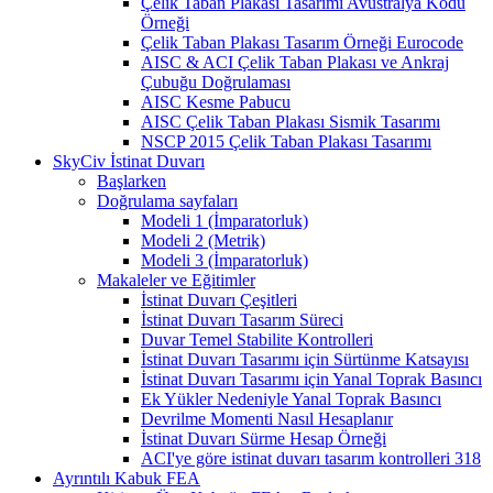
Çelik Taban Plakası Tasarımı Avustralya Kodu
Örneği
Çelik Taban Plakası Tasarım Örneği Eurocode
AISC & ACI Çelik Taban Plakası ve Ankraj
Çubuğu Doğrulaması
AISC Kesme Pabucu
AISC Çelik Taban Plakası Sismik Tasarımı
NSCP 2015 Çelik Taban Plakası Tasarımı
SkyCiv İstinat Duvarı
Başlarken
Doğrulama sayfaları
Modeli 1 (İmparatorluk)
Modeli 2 (Metrik)
Modeli 3 (İmparatorluk)
Makaleler ve Eğitimler
İstinat Duvarı Çeşitleri
İstinat Duvarı Tasarım Süreci
Duvar Temel Stabilite Kontrolleri
İstinat Duvarı Tasarımı için Sürtünme Katsayısı
İstinat Duvarı Tasarımı için Yanal Toprak Basıncı
Ek Yükler Nedeniyle Yanal Toprak Basıncı
Devrilme Momenti Nasıl Hesaplanır
İstinat Duvarı Sürme Hesap Örneği
ACI'ye göre istinat duvarı tasarım kontrolleri 318
Ayrıntılı Kabuk FEA