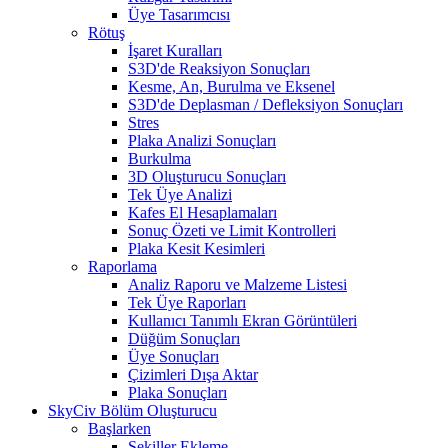
Üye Tasarımcısı
Rötuş
İşaret Kuralları
S3D'de Reaksiyon Sonuçları
Kesme, An, Burulma ve Eksenel
S3D'de Deplasman / Defleksiyon Sonuçları
Stres
Plaka Analizi Sonuçları
Burkulma
3D Oluşturucu Sonuçları
Tek Üye Analizi
Kafes El Hesaplamaları
Sonuç Özeti ve Limit Kontrolleri
Plaka Kesit Kesimleri
Raporlama
Analiz Raporu ve Malzeme Listesi
Tek Üye Raporları
Kullanıcı Tanımlı Ekran Görüntüleri
Düğüm Sonuçları
Üye Sonuçları
Çizimleri Dışa Aktar
Plaka Sonuçları
SkyCiv Bölüm Oluşturucu
Başlarken
Şekiller Ekleme