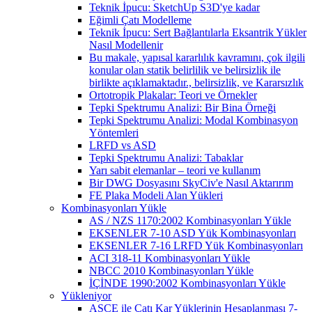
Teknik İpucu: SketchUp S3D'ye kadar
Eğimli Çatı Modelleme
Teknik İpucu: Sert Bağlantılarla Eksantrik Yükler
Nasıl Modellenir
Bu makale, yapısal kararlılık kavramını, çok ilgili
konular olan statik belirlilik ve belirsizlik ile
birlikte açıklamaktadır., belirsizlik, ve Kararsızlık
Ortotropik Plakalar: Teori ve Örnekler
Tepki Spektrumu Analizi: Bir Bina Örneği
Tepki Spektrumu Analizi: Modal Kombinasyon
Yöntemleri
LRFD vs ASD
Tepki Spektrumu Analizi: Tabaklar
Yarı sabit elemanlar – teori ve kullanım
Bir DWG Dosyasını SkyCiv'e Nasıl Aktarırım
FE Plaka Modeli Alan Yükleri
Kombinasyonları Yükle
AS / NZS 1170:2002 Kombinasyonları Yükle
EKSENLER 7-10 ASD Yük Kombinasyonları
EKSENLER 7-16 LRFD Yük Kombinasyonları
ACI 318-11 Kombinasyonları Yükle
NBCC 2010 Kombinasyonları Yükle
İÇİNDE 1990:2002 Kombinasyonları Yükle
Yükleniyor
ASCE ile Çatı Kar Yüklerinin Hesaplanması 7-