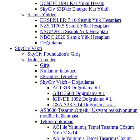
İÇİNDE 1991 Kar Yükü Hesabı
SkyCiv S3D'de Entegre Kar Yükü
Sismik Yükler
EKSENLER 7-16 Sismik Yük Hesapları
NZS 1170.5 Sismik Yük Hesapları
NSCP 2015 Sismik Yük Hesapları
NBCC 2020 Sismik Yük Hesapları
Doğrulama
SkyCiv Vakfı
SkyCiv Foundation'a Giriş
İzole Temeller
Giriş
Kullanım kılavuzu
Eksantrik Temeller
SkyCiv Vakfı – Doğrulama
ACI 318 Doğrulama # 1
GİBİ 3600 Doğrulama # 1
İÇİNDE 1992 Doğrulama # 1
CSA A23.3-14 Doğrulaması # 1
AS3600 Tasarım Örneği | Üstyapı reaksiyonunun
modüle bağlanması
Teknik döküman
ACI ile Yalıtılmış Temel Tasarımı Çözüm
Yolu 318-14
AS ile Yalıtılmış Temel Tasarımı Çözüm