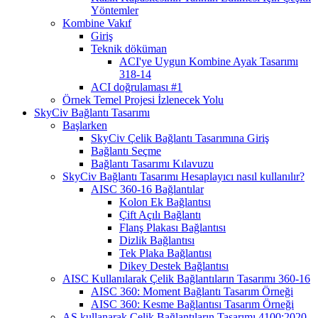
Yöntemler
Kombine Vakıf
Giriş
Teknik döküman
ACI'ye Uygun Kombine Ayak Tasarımı
318-14
ACI doğrulaması #1
Örnek Temel Projesi İzlenecek Yolu
SkyCiv Bağlantı Tasarımı
Başlarken
SkyCiv Çelik Bağlantı Tasarımına Giriş
Bağlantı Seçme
Bağlantı Tasarımı Kılavuzu
SkyCiv Bağlantı Tasarımı Hesaplayıcı nasıl kullanılır?
AISC 360-16 Bağlantılar
Kolon Ek Bağlantısı
Çift Açılı Bağlantı
Flanş Plakası Bağlantısı
Dizlik Bağlantısı
Tek Plaka Bağlantısı
Dikey Destek Bağlantısı
AISC Kullanılarak Çelik Bağlantıların Tasarımı 360-16
AISC 360: Moment Bağlantı Tasarım Örneği
AISC 360: Kesme Bağlantısı Tasarım Örneği
AS kullanarak Çelik Bağlantıların Tasarımı 4100:2020