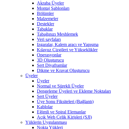
Akraba Üyeler
Montaj Şablonları
Bölümler
Malzemeler
Destekler
Tabaklar
Tabağınızı Meshlemek
Veri sayfaları
Izgaralar, Kalem aracı ve Yapışma
Kılavuz Çizgileri ve Yükseklikler
Operasyonlar
3D Oluşturucu
Sert Diyaframlar
Dikme ve Kravat Oluşturucu
Üyeler
Üyeler
Normal ve Sürekli Üyeler
Dengeleme Üyeleri ve Ekleme Noktaları
Sert Üyeler
Üye Sonu Fiksiteleri (Bağlantı)
Kablolar
Eğimli ve Spiral Elemanlar
Açık Web Çelik Kirişleri (SJI)
Yüklerin Uygulanması
Nokta Yükleri