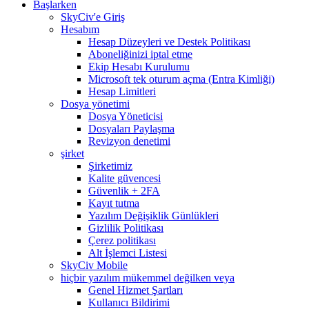
Başlarken
SkyCiv'e Giriş
Hesabım
Hesap Düzeyleri ve Destek Politikası
Aboneliğinizi iptal etme
Ekip Hesabı Kurulumu
Microsoft tek oturum açma (Entra Kimliği)
Hesap Limitleri
Dosya yönetimi
Dosya Yöneticisi
Dosyaları Paylaşma
Revizyon denetimi
şirket
Şirketimiz
Kalite güvencesi
Güvenlik + 2FA
Kayıt tutma
Yazılım Değişiklik Günlükleri
Gizlilik Politikası
Çerez politikası
Alt İşlemci Listesi
SkyCiv Mobile
hiçbir yazılım mükemmel değilken veya
Genel Hizmet Şartları
Kullanıcı Bildirimi