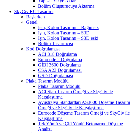
Yapısal 3D'ye Aktar
Bölüm Oluşturucuya Aktarma
SkyCiv RC Tasarımı
Başlarken
Genel
Işın, Kolon Tasarımı – Bağımsız
Işın, Kolon Tasarımı – S3D
Işın, Kolon Tasarımı – S3D eski
Bölüm Tasarımcısı
Kod Doğrulaması
ACI 318 Doğrulama
Eurocode 2 Doğrulama
GİBİ 3600 Doğrulama
CSA A23 Doğrulaması
GSD Doğrulaması
Plaka Tasarım Modülü
Plaka Tasarım Modülü
ACI Slab Tasarım Örneği ve SkyCiv ile
Karşılaştırma
Avustralya Standartları AS3600 Döşeme Tasarım
Örneği ve SkyCiv ile Karşılaştırma
Eurocode Döşeme Tasarım Örneği ve SkyCiv ile
Karşılaştırma
Tek Yönlü ve Çift Yönlü Betonarme Döşeme
Analizi