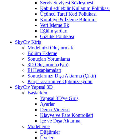
Servis Seviyesi Sözleşmesi
Kabul edilebilir Kullanım Politikası
Üçüncü Taraf Kod Politikası
Kurabiye & İzleme Bildirimi
Veri İşleme Ek
Eğitim şartları
Gizlilik Politikası
SkyCiv Kiriş
Modelinizi Oluşturmak
Bölüm Ekleme
Sonuçları Yorumlama
3D Oluşturucu (Işın)
El Hesaplamaları
Sonuçlarınızı Dışa Aktarma (Çıktı)
Kiriş Tasarımı ve Optimizasyonu
SkyCiv Yapısal 3D
Başlarken
Yapısal 3D'ye Giriş
Ayarlar
Demo Videosu
Klavye ve Fare Kontrolleri
İçe ve Dışa Aktarma
Modelleme
Düğümler
Üyeler