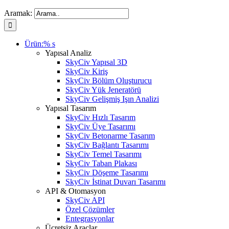
Aramak:
Ürün:% s
Yapısal Analiz
SkyCiv Yapısal 3D
SkyCiv Kiriş
SkyCiv Bölüm Oluşturucu
SkyCiv Yük Jeneratörü
SkyCiv Gelişmiş Işın Analizi
Yapısal Tasarım
SkyCiv Hızlı Tasarım
SkyCiv Üye Tasarımı
SkyCiv Betonarme Tasarım
SkyCiv Bağlantı Tasarımı
SkyCiv Temel Tasarımı
SkyCiv Taban Plakası
SkyCiv Döşeme Tasarımı
SkyCiv İstinat Duvarı Tasarımı
API & Otomasyon
SkyCiv API
Özel Çözümler
Entegrasyonlar
Ücretsiz Araçlar