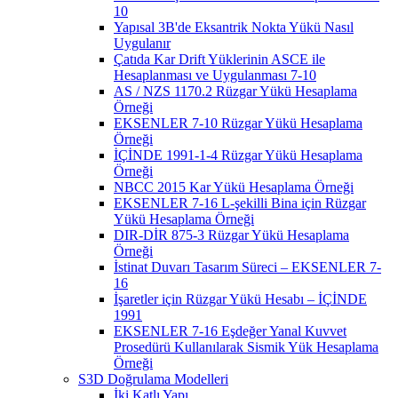
10
Yapısal 3B'de Eksantrik Nokta Yükü Nasıl
Uygulanır
Çatıda Kar Drift Yüklerinin ASCE ile
Hesaplanması ve Uygulanması 7-10
AS / NZS 1170.2 Rüzgar Yükü Hesaplama
Örneği
EKSENLER 7-10 Rüzgar Yükü Hesaplama
Örneği
İÇİNDE 1991-1-4 Rüzgar Yükü Hesaplama
Örneği
NBCC 2015 Kar Yükü Hesaplama Örneği
EKSENLER 7-16 L-şekilli Bina için Rüzgar
Yükü Hesaplama Örneği
DIR-DİR 875-3 Rüzgar Yükü Hesaplama
Örneği
İstinat Duvarı Tasarım Süreci – EKSENLER 7-
16
İşaretler için Rüzgar Yükü Hesabı – İÇİNDE
1991
EKSENLER 7-16 Eşdeğer Yanal Kuvvet
Prosedürü Kullanılarak Sismik Yük Hesaplama
Örneği
S3D Doğrulama Modelleri
İki Katlı Yapı