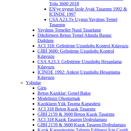
Yolu 3600 2018
EN'ye uygun İzole Ayak Tasarımı 1992 &
İÇİNDE 1997
CSA A23.3'e Uygun Yayılmış Temel
Tasarımı
Yayılmış Temeller Nasıl Tasarlanır
Dikdörtgen Beton Temel Altında Basınç
Dağılımı
ACI 318: Geliştirme Uzunluğu Kontrol Kılavuzu
GİBİ 3600: Geliştirme Uzunluğu Kontrol
Kılavuzu
CSA A23.3: Geliştirme Uzunluğu Hesaplama
Kılavuzu
İÇİNDE 1992: Ankraj Uzunluğu Hesaplama
Kılavuzu
Yığınlar
Giriş
Beton Kazıklar: Genel Bakış
Modelinizi Oluşturmak
Kazıkların Yük Taşıma Kapasitesi
ACI 318 Beton Kazık Tasarımı
GİBİ 2159 & 3600 Beton Kazık Tasarımı
ACI 318 Kazık Tasarım Doğrulaması
GİBİ 2159 & 3600 Kazık Tasarım Doğrulaması
Kazık Kapasitesinin Tahmin Edilmesi İçin Çeşitli