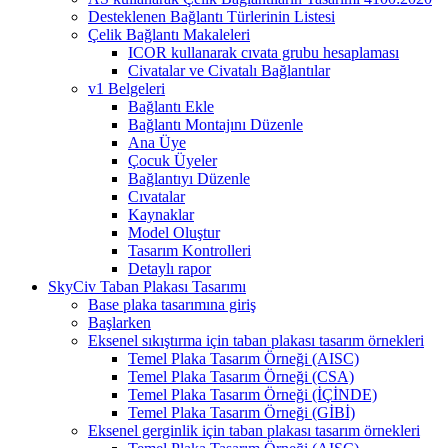
Desteklenen Bağlantı Türlerinin Listesi
Çelik Bağlantı Makaleleri
ICOR kullanarak cıvata grubu hesaplaması
Civatalar ve Civatalı Bağlantılar
v1 Belgeleri
Bağlantı Ekle
Bağlantı Montajını Düzenle
Ana Üye
Çocuk Üyeler
Bağlantıyı Düzenle
Cıvatalar
Kaynaklar
Model Oluştur
Tasarım Kontrolleri
Detaylı rapor
SkyCiv Taban Plakası Tasarımı
Base plaka tasarımına giriş
Başlarken
Eksenel sıkıştırma için taban plakası tasarım örnekleri
Temel Plaka Tasarım Örneği (AISC)
Temel Plaka Tasarım Örneği (CSA)
Temel Plaka Tasarım Örneği (İÇİNDE)
Temel Plaka Tasarım Örneği (GİBİ)
Eksenel gerginlik için taban plakası tasarım örnekleri