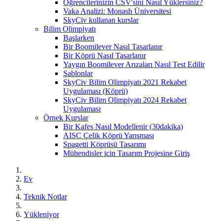
Öğrencilerinizin CSV'sini Nasıl Yüklersiniz?
Vaka Analizi: Monash Üniversitesi
SkyCiv kullanan kurslar
Bilim Olimpiyatı
Başlarken
Bir Boomilever Nasıl Tasarlanır
Bir Köprü Nasıl Tasarlanır
Yaygın Boomilever Arızaları Nasıl Test Edilir
Şablonlar
SkyCiv Bilim Olimpiyatı 2021 Rekabet
Uygulaması (Köprü)
SkyCiv Bilim Olimpiyatı 2024 Rekabet
Uygulaması
Örnek Kurslar
Bir Kafes Nasıl Modellenir (30dakika)
AISC Çelik Köprü Yarışması
Spagetti Köprüsü Tasarımı
Mühendisler için Tasarım Projesine Giriş
Ev
Teknik Notlar
Yükleniyor