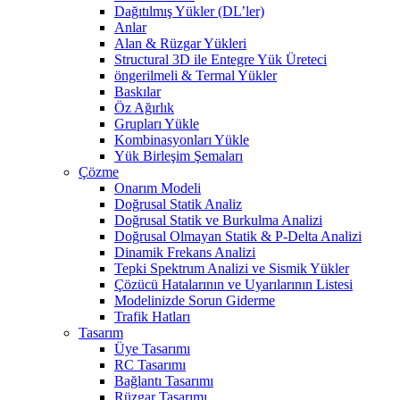
Dağıtılmış Yükler (DL’ler)
Anlar
Alan & Rüzgar Yükleri
Structural 3D ile Entegre Yük Üreteci
öngerilmeli & Termal Yükler
Baskılar
Öz Ağırlık
Grupları Yükle
Kombinasyonları Yükle
Yük Birleşim Şemaları
Çözme
Onarım Modeli
Doğrusal Statik Analiz
Doğrusal Statik ve Burkulma Analizi
Doğrusal Olmayan Statik & P-Delta Analizi
Dinamik Frekans Analizi
Tepki Spektrum Analizi ve Sismik Yükler
Çözücü Hatalarının ve Uyarılarının Listesi
Modelinizde Sorun Giderme
Trafik Hatları
Tasarım
Üye Tasarımı
RC Tasarımı
Bağlantı Tasarımı
Rüzgar Tasarımı