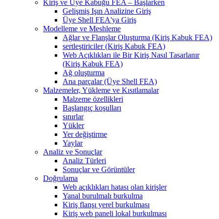
Kiriş ve Üye Kabuğu FEA – Başlarken
Gelişmiş Işın Analizine Giriş
Üye Shell FEA'ya Giriş
Modelleme ve Meshleme
Ağlar ve Flanşlar Oluşturma (Kiriş Kabuk FEA)
sertleştiriciler (Kiriş Kabuk FEA)
Web Açıklıkları ile Bir Kiriş Nasıl Tasarlanır
(Kiriş Kabuk FEA)
Ağ oluşturma
Ana parçalar (Üye Shell FEA)
Malzemeler, Yükleme ve Kısıtlamalar
Malzeme özellikleri
Başlangıç ​​koşulları
sınırlar
Yükler
Yer değiştirme
Yaylar
Analiz ve Sonuçlar
Analiz Türleri
Sonuçlar ve Görüntüler
Doğrulama
Web açıklıkları hatası olan kirişler
Yanal burulmalı burkulma
Kiriş flanşı yerel burkulması
Kiriş web paneli lokal burkulması