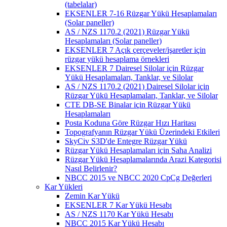
(tabelalar)
EKSENLER 7-16 Rüzgar Yükü Hesaplamaları
(Solar paneller)
AS / NZS 1170.2 (2021) Rüzgar Yükü
Hesaplamaları (Solar paneller)
EKSENLER 7 Açık çerçeveler/işaretler için
rüzgar yükü hesaplama örnekleri
EKSENLER 7 Dairesel Silolar için Rüzgar
Yükü Hesaplamaları, Tanklar, ve Silolar
AS / NZS 1170.2 (2021) Dairesel Silolar için
Rüzgar Yükü Hesaplamaları, Tanklar, ve Silolar
CTE DB-SE Binalar için Rüzgar Yükü
Hesaplamaları
Posta Koduna Göre Rüzgar Hızı Haritası
Topografyanın Rüzgar Yükü Üzerindeki Etkileri
SkyCiv S3D'de Entegre Rüzgar Yükü
Rüzgar Yükü Hesaplamaları için Saha Analizi
Rüzgar Yükü Hesaplamalarında Arazi Kategorisi
Nasıl Belirlenir?
NBCC 2015 ve NBCC 2020 CpCg Değerleri
Kar Yükleri
Zemin Kar Yükü
EKSENLER 7 Kar Yükü Hesabı
AS / NZS 1170 Kar Yükü Hesabı
NBCC 2015 Kar Yükü Hesabı