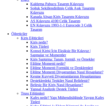
Kaldırma Pabucu Tasarım Kılavuzu
Soğuk Şekillendirilmiş Çelik Aşık Tasarımı
Kılavuzu
Kanada Ahşap Kiriş Tasarımı Kılavuzu
AS Kılavuzu 4100 Çelik Tasarım
EN Kılavuzu 1993-1-1 Eurocode 3 Çelik
Tasarım
Öğreticiler
Kiriş Eğiticileri
Kiriş nedir?
Kiriş Türleri
Konsol Kirişi İçin Eksiksiz Bir Kılavuz |
Sapmalar ve Momentler
Kiriş Saptırma: Tanım, formül, ve Örnekler
Eğilme Momenti nedir?
Eğilme Momenti Formülü ve Denklemleri
Eğilme Momenti Diyagramları Nasıl Hesaplanır?
Kesme Kuvveti Diyagramlarının Hesaplanması
Desteklerdeki Tepkiler Nasıl Belirlenir?
Belirsiz Bir Kiriş Nasıl Hesaplanır?
Yapısal Analizde Destek Türleri
Truss Eğitimleri
Kafes nedir? Yapı Mühendisliğinde Yaygın Kafes
Tipleri