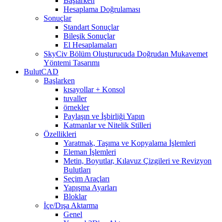
Başlarken
Hesaplama Doğrulaması
Sonuçlar
Standart Sonuçlar
Bileşik Sonuçlar
El Hesaplamaları
SkyCiv Bölüm Oluşturucuda Doğrudan Mukavemet
Yöntemi Tasarımı
BulutCAD
Başlarken
kısayollar + Konsol
tuvaller
örnekler
Paylaşın ve İşbirliği Yapın
Katmanlar ve Nitelik Stilleri
Özellikleri
Yaratmak, Taşıma ve Kopyalama İşlemleri
Eleman İşlemleri
Metin, Boyutlar, Kılavuz Çizgileri ve Revizyon
Bulutları
Seçim Araçları
Yapışma Ayarları
Bloklar
İçe/Dışa Aktarma
Genel