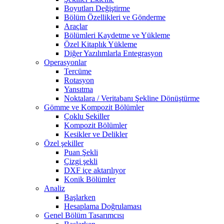
Boyutları Değiştirme
Bölüm Özellikleri ve Gönderme
Araçlar
Bölümleri Kaydetme ve Yükleme
Özel Kitaplık Yükleme
Diğer Yazılımlarla Entegrasyon
Operasyonlar
Tercüme
Rotasyon
Yansıtma
Noktalara / Veritabanı Şekline Dönüştürme
Gömme ve Kompozit Bölümler
Çoklu Şekiller
Kompozit Bölümler
Kesikler ve Delikler
Özel şekiller
Puan Şekli
Çizgi şekli
DXF içe aktarılıyor
Konik Bölümler
Analiz
Başlarken
Hesaplama Doğrulaması
Genel Bölüm Tasarımcısı