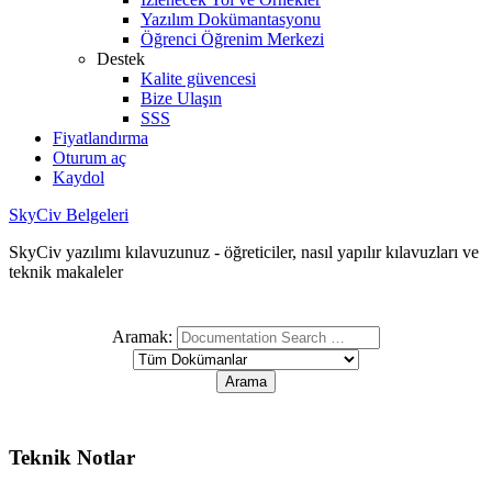
Yazılım Dokümantasyonu
Öğrenci Öğrenim Merkezi
Destek
Kalite güvencesi
Bize Ulaşın
SSS
Fiyatlandırma
Oturum aç
Kaydol
SkyCiv Belgeleri
SkyCiv yazılımı kılavuzunuz - öğreticiler, nasıl yapılır kılavuzları ve
teknik makaleler
Aramak:
Teknik Notlar