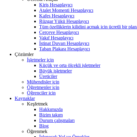
Kiriş Hesaplayıcı
Atalet Momenti Hesaplayıcı
Kafes Hesaplayıcı
Rüzgar Yükü Hesaplayıcı
Tüm özelliklerin kilidini açmak için ücretli bir pla
Çerçeve Hesaplayıcı
Vakıf Hesaplayıcı
İstinat Duvarı Hesaplayıcı
Taban Plakası Hesaplayıcı
Çözümler
İşletmeler için
Küçük ve orta ölçekli işletmeler
Büyük işletmeler
Üreticiler
Mühendisler için
Öğretmenler için
Öğrenciler için
Kaynaklar
Keşfetmek
Hakkımızda
Bizim takım
Durum çalışmaları
Blog
Öğrenmek
İzlenecek Yol ve Örnekler