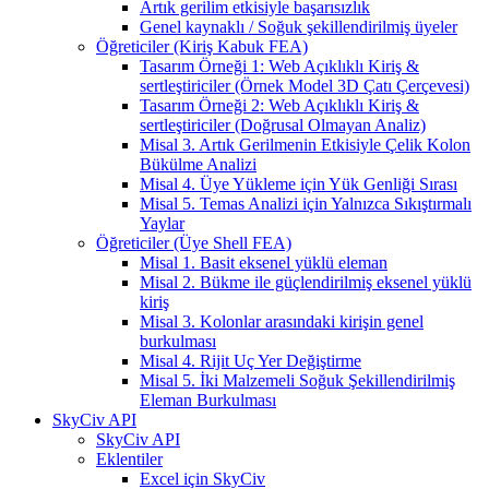
Artık gerilim etkisiyle başarısızlık
Genel kaynaklı / Soğuk şekillendirilmiş üyeler
Öğreticiler (Kiriş Kabuk FEA)
Tasarım Örneği 1: Web Açıklıklı Kiriş &
sertleştiriciler (Örnek Model 3D Çatı Çerçevesi)
Tasarım Örneği 2: Web Açıklıklı Kiriş &
sertleştiriciler (Doğrusal Olmayan Analiz)
Misal 3. Artık Gerilmenin Etkisiyle Çelik Kolon
Bükülme Analizi
Misal 4. Üye Yükleme için Yük Genliği Sırası
Misal 5. Temas Analizi için Yalnızca Sıkıştırmalı
Yaylar
Öğreticiler (Üye Shell FEA)
Misal 1. Basit eksenel yüklü eleman
Misal 2. Bükme ile güçlendirilmiş eksenel yüklü
kiriş
Misal 3. Kolonlar arasındaki kirişin genel
burkulması
Misal 4. Rijit Uç Yer Değiştirme
Misal 5. İki Malzemeli Soğuk Şekillendirilmiş
Eleman Burkulması
SkyCiv API
SkyCiv API
Eklentiler
Excel için SkyCiv