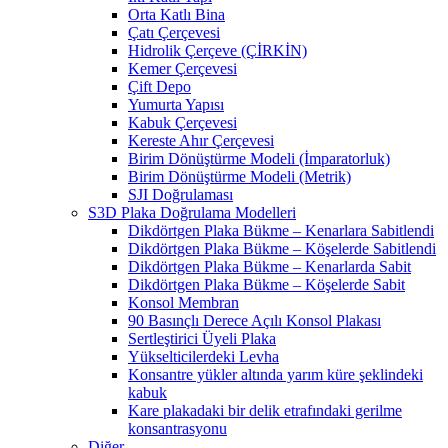
Orta Katlı Bina
Çatı Çerçevesi
Hidrolik Çerçeve (ÇİRKİN)
Kemer Çerçevesi
Çift Depo
Yumurta Yapısı
Kabuk Çerçevesi
Kereste Ahır Çerçevesi
Birim Dönüştürme Modeli (İmparatorluk)
Birim Dönüştürme Modeli (Metrik)
SJI Doğrulaması
S3D Plaka Doğrulama Modelleri
Dikdörtgen Plaka Bükme – Kenarlara Sabitlendi
Dikdörtgen Plaka Bükme – Köşelerde Sabitlendi
Dikdörtgen Plaka Bükme – Kenarlarda Sabit
Dikdörtgen Plaka Bükme – Köşelerde Sabit
Konsol Membran
90 Basınçlı Derece Açılı Konsol Plakası
Sertleştirici Üyeli Plaka
Yükselticilerdeki Levha
Konsantre yükler altında yarım küre şeklindeki
kabuk
Kare plakadaki bir delik etrafındaki gerilme
konsantrasyonu
Diğer