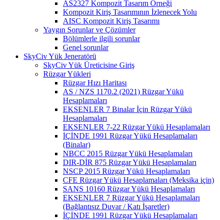
AS2327 Kompozit Tasarım Örneği
Kompozit Kiriş Tasarımının İzlenecek Yolu
AISC Kompozit Kiriş Tasarımı
Yaygın Sorunlar ve Çözümler
Bölümlerle ilgili sorunlar
Genel sorunlar
SkyCiv Yük Jeneratörü
SkyCiv Yük Üreticisine Giriş
Rüzgar Yükleri
Rüzgar Hızı Haritası
AS / NZS 1170.2 (2021) Rüzgar Yükü
Hesaplamaları
EKSENLER 7 Binalar İçin Rüzgar Yükü
Hesaplamaları
EKSENLER 7-22 Rüzgar Yükü Hesaplamaları
İÇİNDE 1991 Rüzgar Yükü Hesaplamaları
(Binalar)
NBCC 2015 Rüzgar Yükü Hesaplamaları
DIR-DİR 875 Rüzgar Yükü Hesaplamaları
NSCP 2015 Rüzgar Yükü Hesaplamaları
CFE Rüzgar Yükü Hesaplamaları (Meksika için)
SANS 10160 Rüzgar Yükü Hesaplamaları
EKSENLER 7 Rüzgar Yükü Hesaplamaları
(Bağlantısız Duvar / Katı İşaretler)
İÇİNDE 1991 Rüzgar Yükü Hesaplamaları