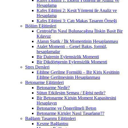
Kafes Eğitimi 1: Eklem Yöntemi ile Analiz ve
Hesaplama
Kafes Eğitimi 2: Kesit Yöntemi ile Analiz ve
Hesaplama
Kafes Eğitimi 3: Çatı Makas Tasarım Örneği
Bölüm Eğitimleri
Centroid'in Nasıl Bulunacağına İlişkin Basit Bir
Kılavuz
Alanın Statik / İlk Momentinin Hesaplanması
Atalet Momenti – Genel Bakış, formül,
hesaplamalar
Bir Dairenin Eylemsizlik Momenti
Bir Dikdörtgenin Eylemsizlik Momenti
Stres Dersleri
Eğilme Gerilme Formülü – Bir Kiriş Kesitinin
Eğilme Gerilmesinin Hesaplanması
Betonarme Eğitimleri
Betonarme Nedir?
Sütun Etkileşim Şeması / Eğrisi nedir?
Bir Betonarme Kirişin Moment Kapasitesini
Hesaplayın
Betonarme ve Öngerilmeli Beton
Betonarme Kirişler Nasıl Tasarlanır??
Bağlantı Tasarımı Eğitimleri
Kesme Bağlantısı