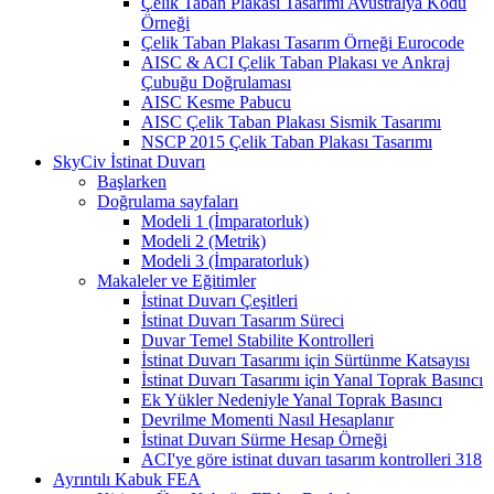
Çelik Taban Plakası Tasarımı Avustralya Kodu
Örneği
Çelik Taban Plakası Tasarım Örneği Eurocode
AISC & ACI Çelik Taban Plakası ve Ankraj
Çubuğu Doğrulaması
AISC Kesme Pabucu
AISC Çelik Taban Plakası Sismik Tasarımı
NSCP 2015 Çelik Taban Plakası Tasarımı
SkyCiv İstinat Duvarı
Başlarken
Doğrulama sayfaları
Modeli 1 (İmparatorluk)
Modeli 2 (Metrik)
Modeli 3 (İmparatorluk)
Makaleler ve Eğitimler
İstinat Duvarı Çeşitleri
İstinat Duvarı Tasarım Süreci
Duvar Temel Stabilite Kontrolleri
İstinat Duvarı Tasarımı için Sürtünme Katsayısı
İstinat Duvarı Tasarımı için Yanal Toprak Basıncı
Ek Yükler Nedeniyle Yanal Toprak Basıncı
Devrilme Momenti Nasıl Hesaplanır
İstinat Duvarı Sürme Hesap Örneği
ACI'ye göre istinat duvarı tasarım kontrolleri 318
Ayrıntılı Kabuk FEA