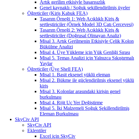
Artık gerilim etkisiyle başarısızlık
Genel kaynaklı / Soğuk şekillendirilmiş üyeler
Öğreticiler (Kiriş Kabuk FEA)
Tasarım Örneği 1: Web Açıklıklı Kiriş &
sertleştiriciler (Örnek Model 3D Çatı Çerçevesi)
Tasarım Örneği 2: Web Açıklıklı Kiriş &
sertleştiriciler (Doğrusal Olmayan Analiz)
Misal 3. Artık Gerilmenin Etkisiyle Çelik Kolon
Bükülme Analizi
Misal 4. Üye Yükleme için Yük Genliği Sırası
Misal 5. Temas Analizi için Yalnızca Sıkıştırmalı
Yaylar
Öğreticiler (Üye Shell FEA)
Misal 1. Basit eksenel yüklü eleman
Misal 2. Bükme ile güçlendirilmiş eksenel yüklü
kiriş
Misal 3. Kolonlar arasındaki kirişin genel
burkulması
Misal 4. Rijit Uç Yer Değiştirme
Misal 5. İki Malzemeli Soğuk Şekillendirilmiş
Eleman Burkulması
SkyCiv API
SkyCiv API
Eklentiler
Excel için SkyCiv