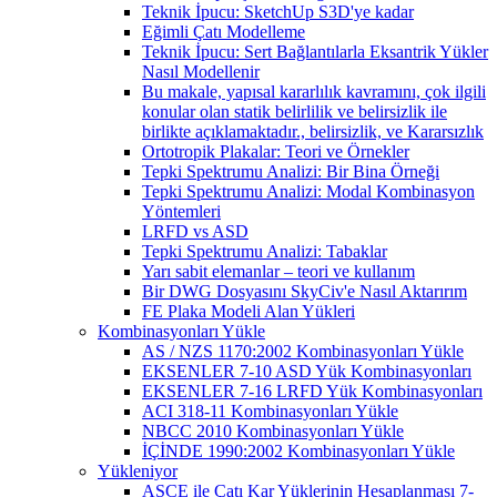
Teknik İpucu: SketchUp S3D'ye kadar
Eğimli Çatı Modelleme
Teknik İpucu: Sert Bağlantılarla Eksantrik Yükler
Nasıl Modellenir
Bu makale, yapısal kararlılık kavramını, çok ilgili
konular olan statik belirlilik ve belirsizlik ile
birlikte açıklamaktadır., belirsizlik, ve Kararsızlık
Ortotropik Plakalar: Teori ve Örnekler
Tepki Spektrumu Analizi: Bir Bina Örneği
Tepki Spektrumu Analizi: Modal Kombinasyon
Yöntemleri
LRFD vs ASD
Tepki Spektrumu Analizi: Tabaklar
Yarı sabit elemanlar – teori ve kullanım
Bir DWG Dosyasını SkyCiv'e Nasıl Aktarırım
FE Plaka Modeli Alan Yükleri
Kombinasyonları Yükle
AS / NZS 1170:2002 Kombinasyonları Yükle
EKSENLER 7-10 ASD Yük Kombinasyonları
EKSENLER 7-16 LRFD Yük Kombinasyonları
ACI 318-11 Kombinasyonları Yükle
NBCC 2010 Kombinasyonları Yükle
İÇİNDE 1990:2002 Kombinasyonları Yükle
Yükleniyor
ASCE ile Çatı Kar Yüklerinin Hesaplanması 7-