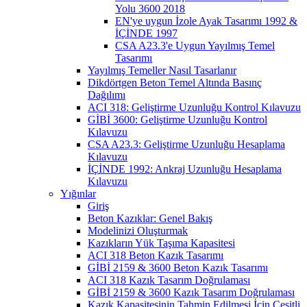
Yolu 3600 2018
EN'ye uygun İzole Ayak Tasarımı 1992 &
İÇİNDE 1997
CSA A23.3'e Uygun Yayılmış Temel
Tasarımı
Yayılmış Temeller Nasıl Tasarlanır
Dikdörtgen Beton Temel Altında Basınç
Dağılımı
ACI 318: Geliştirme Uzunluğu Kontrol Kılavuzu
GİBİ 3600: Geliştirme Uzunluğu Kontrol
Kılavuzu
CSA A23.3: Geliştirme Uzunluğu Hesaplama
Kılavuzu
İÇİNDE 1992: Ankraj Uzunluğu Hesaplama
Kılavuzu
Yığınlar
Giriş
Beton Kazıklar: Genel Bakış
Modelinizi Oluşturmak
Kazıkların Yük Taşıma Kapasitesi
ACI 318 Beton Kazık Tasarımı
GİBİ 2159 & 3600 Beton Kazık Tasarımı
ACI 318 Kazık Tasarım Doğrulaması
GİBİ 2159 & 3600 Kazık Tasarım Doğrulaması
Kazık Kapasitesinin Tahmin Edilmesi İçin Çeşitli