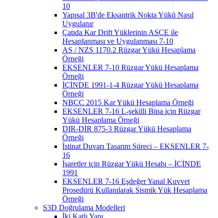
10
Yapısal 3B'de Eksantrik Nokta Yükü Nasıl
Uygulanır
Çatıda Kar Drift Yüklerinin ASCE ile
Hesaplanması ve Uygulanması 7-10
AS / NZS 1170.2 Rüzgar Yükü Hesaplama
Örneği
EKSENLER 7-10 Rüzgar Yükü Hesaplama
Örneği
İÇİNDE 1991-1-4 Rüzgar Yükü Hesaplama
Örneği
NBCC 2015 Kar Yükü Hesaplama Örneği
EKSENLER 7-16 L-şekilli Bina için Rüzgar
Yükü Hesaplama Örneği
DIR-DİR 875-3 Rüzgar Yükü Hesaplama
Örneği
İstinat Duvarı Tasarım Süreci – EKSENLER 7-
16
İşaretler için Rüzgar Yükü Hesabı – İÇİNDE
1991
EKSENLER 7-16 Eşdeğer Yanal Kuvvet
Prosedürü Kullanılarak Sismik Yük Hesaplama
Örneği
S3D Doğrulama Modelleri
İki Katlı Yapı