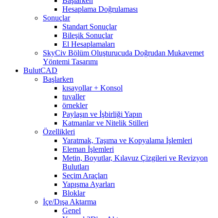
Başlarken
Hesaplama Doğrulaması
Sonuçlar
Standart Sonuçlar
Bileşik Sonuçlar
El Hesaplamaları
SkyCiv Bölüm Oluşturucuda Doğrudan Mukavemet
Yöntemi Tasarımı
BulutCAD
Başlarken
kısayollar + Konsol
tuvaller
örnekler
Paylaşın ve İşbirliği Yapın
Katmanlar ve Nitelik Stilleri
Özellikleri
Yaratmak, Taşıma ve Kopyalama İşlemleri
Eleman İşlemleri
Metin, Boyutlar, Kılavuz Çizgileri ve Revizyon
Bulutları
Seçim Araçları
Yapışma Ayarları
Bloklar
İçe/Dışa Aktarma
Genel