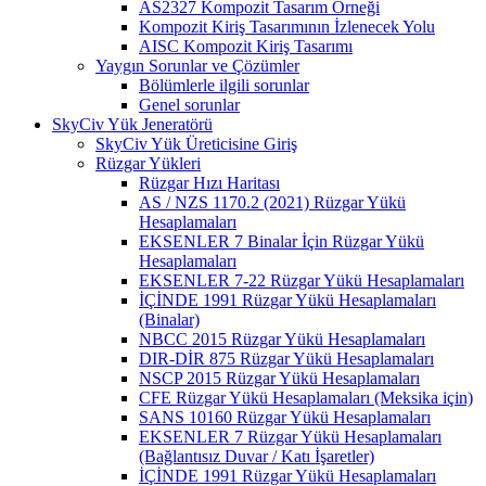
AS2327 Kompozit Tasarım Örneği
Kompozit Kiriş Tasarımının İzlenecek Yolu
AISC Kompozit Kiriş Tasarımı
Yaygın Sorunlar ve Çözümler
Bölümlerle ilgili sorunlar
Genel sorunlar
SkyCiv Yük Jeneratörü
SkyCiv Yük Üreticisine Giriş
Rüzgar Yükleri
Rüzgar Hızı Haritası
AS / NZS 1170.2 (2021) Rüzgar Yükü
Hesaplamaları
EKSENLER 7 Binalar İçin Rüzgar Yükü
Hesaplamaları
EKSENLER 7-22 Rüzgar Yükü Hesaplamaları
İÇİNDE 1991 Rüzgar Yükü Hesaplamaları
(Binalar)
NBCC 2015 Rüzgar Yükü Hesaplamaları
DIR-DİR 875 Rüzgar Yükü Hesaplamaları
NSCP 2015 Rüzgar Yükü Hesaplamaları
CFE Rüzgar Yükü Hesaplamaları (Meksika için)
SANS 10160 Rüzgar Yükü Hesaplamaları
EKSENLER 7 Rüzgar Yükü Hesaplamaları
(Bağlantısız Duvar / Katı İşaretler)
İÇİNDE 1991 Rüzgar Yükü Hesaplamaları