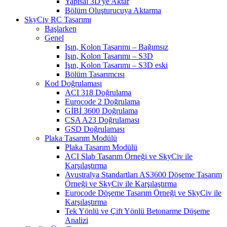
Yapısal 3D'ye Aktar
Bölüm Oluşturucuya Aktarma
SkyCiv RC Tasarımı
Başlarken
Genel
Işın, Kolon Tasarımı – Bağımsız
Işın, Kolon Tasarımı – S3D
Işın, Kolon Tasarımı – S3D eski
Bölüm Tasarımcısı
Kod Doğrulaması
ACI 318 Doğrulama
Eurocode 2 Doğrulama
GİBİ 3600 Doğrulama
CSA A23 Doğrulaması
GSD Doğrulaması
Plaka Tasarım Modülü
Plaka Tasarım Modülü
ACI Slab Tasarım Örneği ve SkyCiv ile
Karşılaştırma
Avustralya Standartları AS3600 Döşeme Tasarım
Örneği ve SkyCiv ile Karşılaştırma
Eurocode Döşeme Tasarım Örneği ve SkyCiv ile
Karşılaştırma
Tek Yönlü ve Çift Yönlü Betonarme Döşeme
Analizi