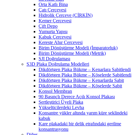
Orta Katlı Bina
Çatı Çerçevesi
Hidrolik Çerçeve (ÇİRKİN)
Kemer Çerçevesi
Çift Depo
Yumurta Yapısı
Kabuk Çerçevesi
Kereste Ahır Çerçevesi
Birim Dönüştürme Modeli (İmparatorluk)
Birim Dönüştürme Modeli (Metrik)
SJI Doğrulaması
S3D Plaka Doğrulama Modelleri
Dikdörtgen Plaka Bükme – Kenarlara Sabitlendi
Dikdörtgen Plaka Bükme – Köşelerde Sabitlendi
Dikdörtgen Plaka Bükme – Kenarlarda Sabit
Dikdörtgen Plaka Bükme – Köşelerde Sabit
Konsol Membran
90 Basınçlı Derece Açılı Konsol Plakası
Sertleştirici Üyeli Plaka
Yükselticilerdeki Levha
Konsantre yükler altında yarım küre şeklindeki
kabuk
Kare plakadaki bir delik etrafındaki gerilme
konsantrasyonu
Diğer