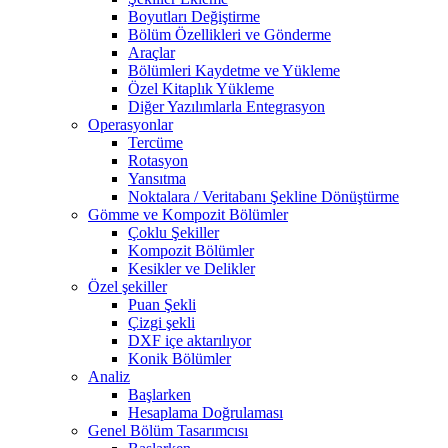
Boyutları Değiştirme
Bölüm Özellikleri ve Gönderme
Araçlar
Bölümleri Kaydetme ve Yükleme
Özel Kitaplık Yükleme
Diğer Yazılımlarla Entegrasyon
Operasyonlar
Tercüme
Rotasyon
Yansıtma
Noktalara / Veritabanı Şekline Dönüştürme
Gömme ve Kompozit Bölümler
Çoklu Şekiller
Kompozit Bölümler
Kesikler ve Delikler
Özel şekiller
Puan Şekli
Çizgi şekli
DXF içe aktarılıyor
Konik Bölümler
Analiz
Başlarken
Hesaplama Doğrulaması
Genel Bölüm Tasarımcısı