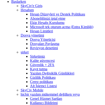
Başlarken
SkyCiv'e Giriş
Hesabım
Hesap Düzeyleri ve Destek Politikası
Aboneliğinizi iptal etme
Ekip Hesabı Kurulumu
Microsoft tek oturum açma (Entra Kimliği)
Hesap Limitleri
Dosya yönetimi
Dosya Yöneticisi
Dosyaları Paylaşma
Revizyon denetimi
şirket
Şirketimiz
Kalite güvencesi
Güvenlik + 2FA
Kayıt tutma
Yazılım Değişiklik Günlükleri
Gizlilik Politikası
Çerez politikası
Alt İşlemci Listesi
SkyCiv Mobile
hiçbir yazılım mükemmel değilken veya
Genel Hizmet Şartları
Kullanıcı Bildirimi