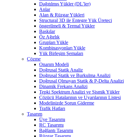
Dağıtılmış Yükler (DL’ler)
Anlar
Alan & Rüzgar Yükleri
Structural 3D ile Entegre Yük Üreteci
öngerilmeli & Termal Yükler
Baskılar
Öz Ağırlık
Grupları Yükle
Kombinasyonları Yükle
Yük Birleşim Şemaları
Çözme
Onarım Modeli
Doğrusal Statik Analiz
Doğrusal Statik ve Burkulma Analizi
Doğrusal Olmayan Statik & P-Delta Analizi
Dinamik Frekans Analizi
Tepki Spektrum Analizi ve Sismik Yükler
Çözücü Hatalarının ve Uyarılarının Listesi
Modelinizde Sorun Giderme
Trafik Hatları
Tasarım
Üye Tasarımı
RC Tasarımı
Bağlantı Tasarımı
Rüzgar Tasarımı