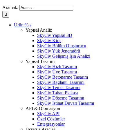
Aramak:
Ürün:% s
Yapısal Analiz
SkyCiv Yapısal 3D
SkyCiv Kiriş
SkyCiv Bölüm Oluşturucu
SkyCiv Yük Jeneratörü
SkyCiv Gelişmiş Işın Analizi
Yapısal Tasarım
SkyCiv Hızlı Tasarım
SkyCiv Üye Tasarımı
SkyCiv Betonarme Tasarım
SkyCiv Bağlantı Tasarımı
SkyCiv Temel Tasarımı
SkyCiv Taban Plakası
SkyCiv Döşeme Tasarımı
SkyCiv İstinat Duvarı Tasarımı
API & Otomasyon
SkyCiv API
Özel Çözümler
Entegrasyonlar
Ücretsiz Araçlar