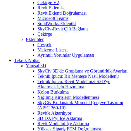
Çekirge V2
Revit Eklentisi
Revit Eklenti Doğrulaması
Microsoft Teams
SolidWorks Eklentisi
SkyCiv-Revit Çift Bağlantı
Çekirge
Eklentiler
Gevşek
Malzeme Listesi
Ayrıntılı Yorumlar Uygulaması
Teknik Notlar
Yapısal 3D
SkyCiv 3D'de Gruplama ve Görünürlük Ayarları
Teknik İpucu: Bir Menteşe Nasıl Modellenir
Teknik İpucu: Revit Modelinizi S3D'ye
Aktarmak İçin Hazırlama
Kolon Burkulma
Yığılmış Kirişlerin Modellenmesi
SkyCiv Kullanarak Moment Çerçeve Tasarımı
(AISC 360-10)
Revit'e Aktarılıyor
3D DXF'yi İçe Aktarma
Revit Modelini İçe Aktarma
Yüksek Sipariş FEM Doğrulaması