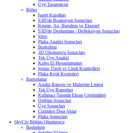
Üye Tasarımcısı
Rötuş
İşaret Kuralları
S3D'de Reaksiyon Sonuçları
Kesme, An, Burulma ve Eksenel
S3D'de Deplasman / Defleksiyon Sonuçları
Stres
Plaka Analizi Sonuçları
Burkulma
3D Oluşturucu Sonuçları
Tek Üye Analizi
Kafes El Hesaplamaları
Sonuç Özeti ve Limit Kontrolleri
Plaka Kesit Kesimleri
Raporlama
Analiz Raporu ve Malzeme Listesi
Tek Üye Raporları
Kullanıcı Tanımlı Ekran Görüntüleri
Düğüm Sonuçları
Üye Sonuçları
Çizimleri Dışa Aktar
Plaka Sonuçları
SkyCiv Bölüm Oluşturucu
Başlarken
Şekiller Ekleme