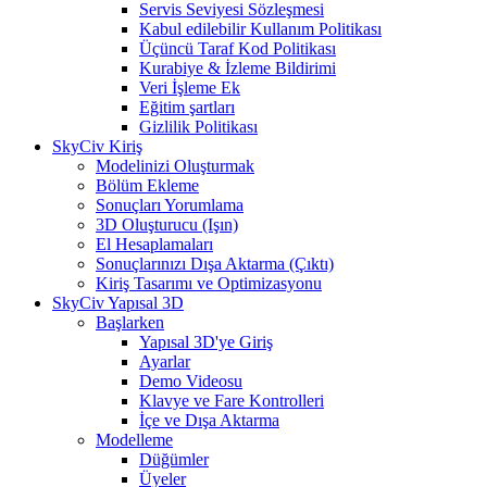
Servis Seviyesi Sözleşmesi
Kabul edilebilir Kullanım Politikası
Üçüncü Taraf Kod Politikası
Kurabiye & İzleme Bildirimi
Veri İşleme Ek
Eğitim şartları
Gizlilik Politikası
SkyCiv Kiriş
Modelinizi Oluşturmak
Bölüm Ekleme
Sonuçları Yorumlama
3D Oluşturucu (Işın)
El Hesaplamaları
Sonuçlarınızı Dışa Aktarma (Çıktı)
Kiriş Tasarımı ve Optimizasyonu
SkyCiv Yapısal 3D
Başlarken
Yapısal 3D'ye Giriş
Ayarlar
Demo Videosu
Klavye ve Fare Kontrolleri
İçe ve Dışa Aktarma
Modelleme
Düğümler
Üyeler