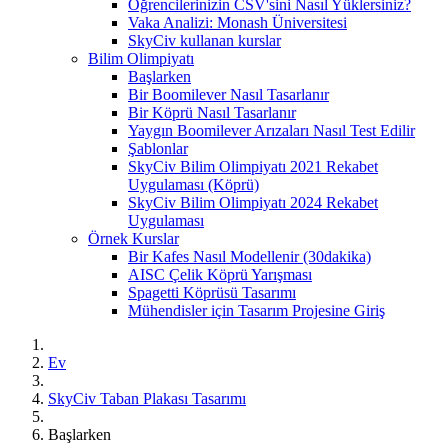
Öğrencilerinizin CSV'sini Nasıl Yüklersiniz?
Vaka Analizi: Monash Üniversitesi
SkyCiv kullanan kurslar
Bilim Olimpiyatı
Başlarken
Bir Boomilever Nasıl Tasarlanır
Bir Köprü Nasıl Tasarlanır
Yaygın Boomilever Arızaları Nasıl Test Edilir
Şablonlar
SkyCiv Bilim Olimpiyatı 2021 Rekabet
Uygulaması (Köprü)
SkyCiv Bilim Olimpiyatı 2024 Rekabet
Uygulaması
Örnek Kurslar
Bir Kafes Nasıl Modellenir (30dakika)
AISC Çelik Köprü Yarışması
Spagetti Köprüsü Tasarımı
Mühendisler için Tasarım Projesine Giriş
Ev
SkyCiv Taban Plakası Tasarımı
Başlarken