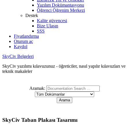
Yazılım Dokümantasyonu
Öğrenci Öğrenim Merkezi
Destek
Kalite güvencesi
Bize Ulaşın
SSS
Fiyatlandırma
Oturum aç
Kaydol
SkyCiv Belgeleri
SkyCiv yazılımı kılavuzunuz - öğreticiler, nasıl yapılır kılavuzları ve
teknik makaleler
Aramak:
SkyCiv Taban Plakası Tasarımı