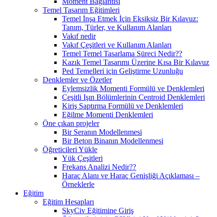
Moment Bağlantısı
Temel Tasarım Eğitimleri
Temel İnşa Etmek İçin Eksiksiz Bir Kılavuz:
Tanım, Türler, ve Kullanım Alanları
Vakıf nedir
Vakıf Çeşitleri ve Kullanım Alanları
Temel Temel Tasarlama Süreci Nedir??
Kazık Temel Tasarımı Üzerine Kısa Bir Kılavuz
Ped Temelleri için Geliştirme Uzunluğu
Denklemler ve Özetler
Eylemsizlik Momenti Formülü ve Denklemleri
Çeşitli Işın Bölümlerinin Centroid Denklemleri
Kiriş Saptırma Formülü ve Denklemleri
Eğilme Momenti Denklemleri
Öne çıkan projeler
Bir Seranın Modellenmesi
Bir Beton Binanın Modellenmesi
Öğreticileri Yükle
Yük Çeşitleri
Frekans Analizi Nedir??
Haraç Alanı ve Haraç Genişliği Açıklaması –
Örneklerle
Eğitim
Eğitim Hesapları
SkyCiv Eğitimine Giriş