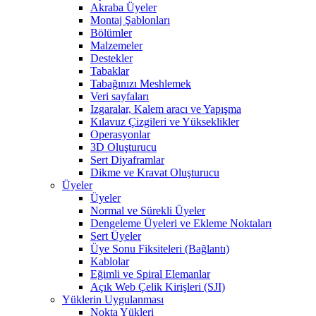
Akraba Üyeler
Montaj Şablonları
Bölümler
Malzemeler
Destekler
Tabaklar
Tabağınızı Meshlemek
Veri sayfaları
Izgaralar, Kalem aracı ve Yapışma
Kılavuz Çizgileri ve Yükseklikler
Operasyonlar
3D Oluşturucu
Sert Diyaframlar
Dikme ve Kravat Oluşturucu
Üyeler
Üyeler
Normal ve Sürekli Üyeler
Dengeleme Üyeleri ve Ekleme Noktaları
Sert Üyeler
Üye Sonu Fiksiteleri (Bağlantı)
Kablolar
Eğimli ve Spiral Elemanlar
Açık Web Çelik Kirişleri (SJI)
Yüklerin Uygulanması
Nokta Yükleri