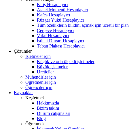
Kiriş Hesaplayıcı
Atalet Momenti Hesaplayıcı
Kafes Hesaplayıcı
Rüzgar Yükü Hesaplayıcı
Tüm özelliklerin kilidini açmak için ücretli bir pla
Çerçeve Hesaplayıcı
Vakıf Hesaplayıcı
İstinat Duvarı Hesaplayıcı
Taban Plakası Hesaplayıcı
Çözümler
İşletmeler için
Küçük ve orta ölçekli işletmeler
Büyük işletmeler
Üreticiler
Mühendisler için
Öğretmenler için
Öğrenciler için
Kaynaklar
Keşfetmek
Hakkımızda
Bizim takım
Durum çalışmaları
Blog
Öğrenmek
İzlenecek Yol ve Örnekler