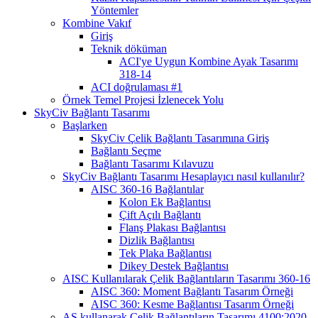
Yöntemler
Kombine Vakıf
Giriş
Teknik döküman
ACI'ye Uygun Kombine Ayak Tasarımı
318-14
ACI doğrulaması #1
Örnek Temel Projesi İzlenecek Yolu
SkyCiv Bağlantı Tasarımı
Başlarken
SkyCiv Çelik Bağlantı Tasarımına Giriş
Bağlantı Seçme
Bağlantı Tasarımı Kılavuzu
SkyCiv Bağlantı Tasarımı Hesaplayıcı nasıl kullanılır?
AISC 360-16 Bağlantılar
Kolon Ek Bağlantısı
Çift Açılı Bağlantı
Flanş Plakası Bağlantısı
Dizlik Bağlantısı
Tek Plaka Bağlantısı
Dikey Destek Bağlantısı
AISC Kullanılarak Çelik Bağlantıların Tasarımı 360-16
AISC 360: Moment Bağlantı Tasarım Örneği
AISC 360: Kesme Bağlantısı Tasarım Örneği
AS kullanarak Çelik Bağlantıların Tasarımı 4100:2020