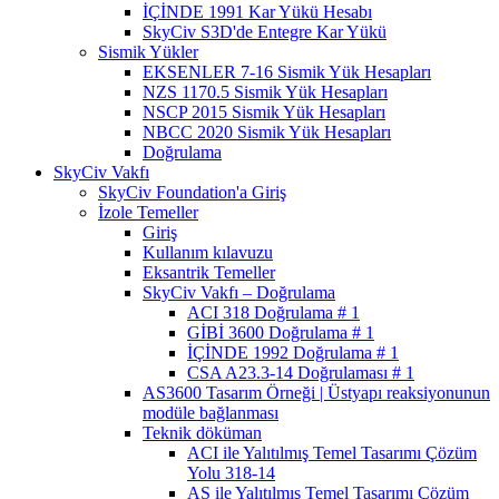
İÇİNDE 1991 Kar Yükü Hesabı
SkyCiv S3D'de Entegre Kar Yükü
Sismik Yükler
EKSENLER 7-16 Sismik Yük Hesapları
NZS 1170.5 Sismik Yük Hesapları
NSCP 2015 Sismik Yük Hesapları
NBCC 2020 Sismik Yük Hesapları
Doğrulama
SkyCiv Vakfı
SkyCiv Foundation'a Giriş
İzole Temeller
Giriş
Kullanım kılavuzu
Eksantrik Temeller
SkyCiv Vakfı – Doğrulama
ACI 318 Doğrulama # 1
GİBİ 3600 Doğrulama # 1
İÇİNDE 1992 Doğrulama # 1
CSA A23.3-14 Doğrulaması # 1
AS3600 Tasarım Örneği | Üstyapı reaksiyonunun
modüle bağlanması
Teknik döküman
ACI ile Yalıtılmış Temel Tasarımı Çözüm
Yolu 318-14
AS ile Yalıtılmış Temel Tasarımı Çözüm