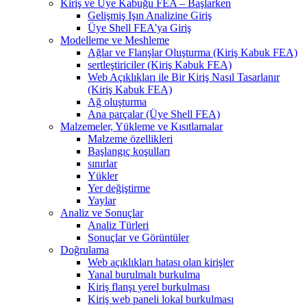
Kiriş ve Üye Kabuğu FEA – Başlarken
Gelişmiş Işın Analizine Giriş
Üye Shell FEA'ya Giriş
Modelleme ve Meshleme
Ağlar ve Flanşlar Oluşturma (Kiriş Kabuk FEA)
sertleştiriciler (Kiriş Kabuk FEA)
Web Açıklıkları ile Bir Kiriş Nasıl Tasarlanır
(Kiriş Kabuk FEA)
Ağ oluşturma
Ana parçalar (Üye Shell FEA)
Malzemeler, Yükleme ve Kısıtlamalar
Malzeme özellikleri
Başlangıç ​​koşulları
sınırlar
Yükler
Yer değiştirme
Yaylar
Analiz ve Sonuçlar
Analiz Türleri
Sonuçlar ve Görüntüler
Doğrulama
Web açıklıkları hatası olan kirişler
Yanal burulmalı burkulma
Kiriş flanşı yerel burkulması
Kiriş web paneli lokal burkulması