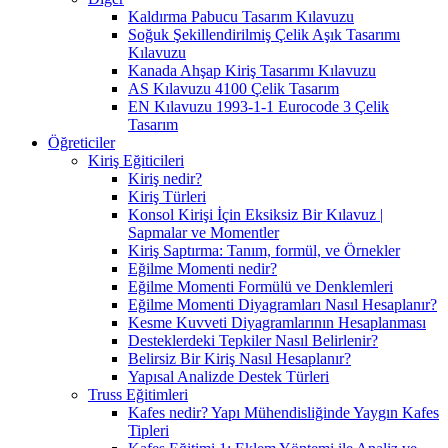
Kaldırma Pabucu Tasarım Kılavuzu
Soğuk Şekillendirilmiş Çelik Aşık Tasarımı
Kılavuzu
Kanada Ahşap Kiriş Tasarımı Kılavuzu
AS Kılavuzu 4100 Çelik Tasarım
EN Kılavuzu 1993-1-1 Eurocode 3 Çelik
Tasarım
Öğreticiler
Kiriş Eğiticileri
Kiriş nedir?
Kiriş Türleri
Konsol Kirişi İçin Eksiksiz Bir Kılavuz |
Sapmalar ve Momentler
Kiriş Saptırma: Tanım, formül, ve Örnekler
Eğilme Momenti nedir?
Eğilme Momenti Formülü ve Denklemleri
Eğilme Momenti Diyagramları Nasıl Hesaplanır?
Kesme Kuvveti Diyagramlarının Hesaplanması
Desteklerdeki Tepkiler Nasıl Belirlenir?
Belirsiz Bir Kiriş Nasıl Hesaplanır?
Yapısal Analizde Destek Türleri
Truss Eğitimleri
Kafes nedir? Yapı Mühendisliğinde Yaygın Kafes
Tipleri