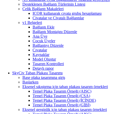
Desteklenen Bağlantı Türlerinin Listesi
Çelik Bağlantı Makaleleri
ICOR kullanarak cıvata grubu hesaplaması
Civatalar ve Civatalı Bağlantılar
v1 Belgeleri
Bağlantı Ekle
Bağlantı Montajını Düzenle
Ana Üye
Çocuk Üyeler
Bağlantıyı Düzenle
Cıvatalar
Kaynaklar
Model Oluştur
Tasarım Kontrolleri
Detaylı rapor
SkyCiv Taban Plakası Tasarımı
Base plaka tasarımına giriş
Başlarken
Eksenel sıkıştırma için taban plakası tasarım örnekleri
Temel Plaka Tasarım Örneği (AISC)
Temel Plaka Tasarım Örneği (CSA)
Temel Plaka Tasarım Örneği (İÇİNDE)
Temel Plaka Tasarım Örneği (GİBİ)
Eksenel gerginlik için taban plakası tasarım örnekleri