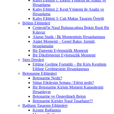
Kafes Eğitimi 1: Eklem Yöntemi ile Analiz ve
Hesaplama
Kafes Eğitimi 2: Kesit Yöntemi ile Analiz ve
Hesaplama
Kafes Eğitimi 3: Çatı Makas Tasarım Örneği
Bölüm Eğitimleri
Centroid'in Nasıl Bulunacağına İlişkin Basit Bir
Kılavuz
Alanın Statik / İlk Momentinin Hesaplanması
Atalet Momenti – Genel Bakış, formül,
hesaplamalar
Bir Dairenin Eylemsizlik Momenti
Bir Dikdörtgenin Eylemsizlik Momenti
Stres Dersleri
Eğilme Gerilme Formülü – Bir Kiriş Kesitinin
Eğilme Gerilmesinin Hesaplanması
Betonarme Eğitimleri
Betonarme Nedir?
Sütun Etkileşim Şeması / Eğrisi nedir?
Bir Betonarme Kirişin Moment Kapasitesini
Hesaplayın
Betonarme ve Öngerilmeli Beton
Betonarme Kirişler Nasıl Tasarlanır??
Bağlantı Tasarımı Eğitimleri
Kesme Bağlantısı