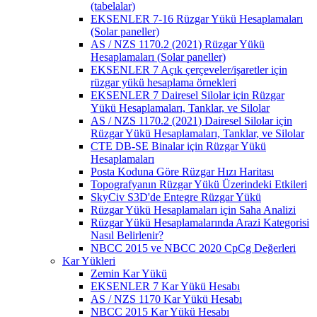
(tabelalar)
EKSENLER 7-16 Rüzgar Yükü Hesaplamaları
(Solar paneller)
AS / NZS 1170.2 (2021) Rüzgar Yükü
Hesaplamaları (Solar paneller)
EKSENLER 7 Açık çerçeveler/işaretler için
rüzgar yükü hesaplama örnekleri
EKSENLER 7 Dairesel Silolar için Rüzgar
Yükü Hesaplamaları, Tanklar, ve Silolar
AS / NZS 1170.2 (2021) Dairesel Silolar için
Rüzgar Yükü Hesaplamaları, Tanklar, ve Silolar
CTE DB-SE Binalar için Rüzgar Yükü
Hesaplamaları
Posta Koduna Göre Rüzgar Hızı Haritası
Topografyanın Rüzgar Yükü Üzerindeki Etkileri
SkyCiv S3D'de Entegre Rüzgar Yükü
Rüzgar Yükü Hesaplamaları için Saha Analizi
Rüzgar Yükü Hesaplamalarında Arazi Kategorisi
Nasıl Belirlenir?
NBCC 2015 ve NBCC 2020 CpCg Değerleri
Kar Yükleri
Zemin Kar Yükü
EKSENLER 7 Kar Yükü Hesabı
AS / NZS 1170 Kar Yükü Hesabı
NBCC 2015 Kar Yükü Hesabı