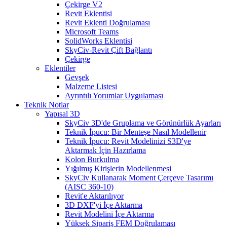
Çekirge V2
Revit Eklentisi
Revit Eklenti Doğrulaması
Microsoft Teams
SolidWorks Eklentisi
SkyCiv-Revit Çift Bağlantı
Çekirge
Eklentiler
Gevşek
Malzeme Listesi
Ayrıntılı Yorumlar Uygulaması
Teknik Notlar
Yapısal 3D
SkyCiv 3D'de Gruplama ve Görünürlük Ayarları
Teknik İpucu: Bir Menteşe Nasıl Modellenir
Teknik İpucu: Revit Modelinizi S3D'ye
Aktarmak İçin Hazırlama
Kolon Burkulma
Yığılmış Kirişlerin Modellenmesi
SkyCiv Kullanarak Moment Çerçeve Tasarımı
(AISC 360-10)
Revit'e Aktarılıyor
3D DXF'yi İçe Aktarma
Revit Modelini İçe Aktarma
Yüksek Sipariş FEM Doğrulaması