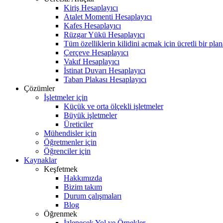
Kiriş Hesaplayıcı
Atalet Momenti Hesaplayıcı
Kafes Hesaplayıcı
Rüzgar Yükü Hesaplayıcı
Tüm özelliklerin kilidini açmak için ücretli bir pla
Çerçeve Hesaplayıcı
Vakıf Hesaplayıcı
İstinat Duvarı Hesaplayıcı
Taban Plakası Hesaplayıcı
Çözümler
İşletmeler için
Küçük ve orta ölçekli işletmeler
Büyük işletmeler
Üreticiler
Mühendisler için
Öğretmenler için
Öğrenciler için
Kaynaklar
Keşfetmek
Hakkımızda
Bizim takım
Durum çalışmaları
Blog
Öğrenmek
İzlenecek Yol ve Örnekler