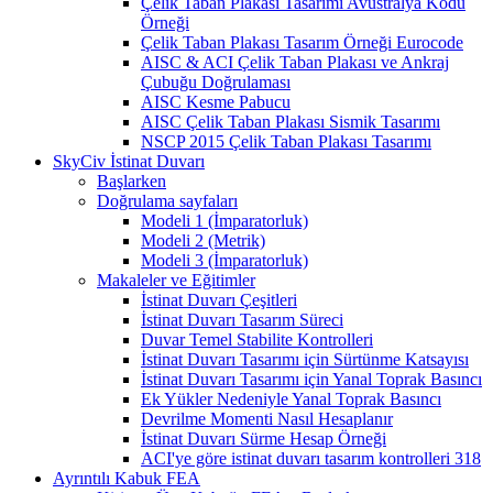
Çelik Taban Plakası Tasarımı Avustralya Kodu
Örneği
Çelik Taban Plakası Tasarım Örneği Eurocode
AISC & ACI Çelik Taban Plakası ve Ankraj
Çubuğu Doğrulaması
AISC Kesme Pabucu
AISC Çelik Taban Plakası Sismik Tasarımı
NSCP 2015 Çelik Taban Plakası Tasarımı
SkyCiv İstinat Duvarı
Başlarken
Doğrulama sayfaları
Modeli 1 (İmparatorluk)
Modeli 2 (Metrik)
Modeli 3 (İmparatorluk)
Makaleler ve Eğitimler
İstinat Duvarı Çeşitleri
İstinat Duvarı Tasarım Süreci
Duvar Temel Stabilite Kontrolleri
İstinat Duvarı Tasarımı için Sürtünme Katsayısı
İstinat Duvarı Tasarımı için Yanal Toprak Basıncı
Ek Yükler Nedeniyle Yanal Toprak Basıncı
Devrilme Momenti Nasıl Hesaplanır
İstinat Duvarı Sürme Hesap Örneği
ACI'ye göre istinat duvarı tasarım kontrolleri 318
Ayrıntılı Kabuk FEA