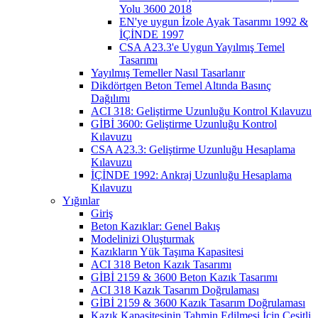
Yolu 3600 2018
EN'ye uygun İzole Ayak Tasarımı 1992 &
İÇİNDE 1997
CSA A23.3'e Uygun Yayılmış Temel
Tasarımı
Yayılmış Temeller Nasıl Tasarlanır
Dikdörtgen Beton Temel Altında Basınç
Dağılımı
ACI 318: Geliştirme Uzunluğu Kontrol Kılavuzu
GİBİ 3600: Geliştirme Uzunluğu Kontrol
Kılavuzu
CSA A23.3: Geliştirme Uzunluğu Hesaplama
Kılavuzu
İÇİNDE 1992: Ankraj Uzunluğu Hesaplama
Kılavuzu
Yığınlar
Giriş
Beton Kazıklar: Genel Bakış
Modelinizi Oluşturmak
Kazıkların Yük Taşıma Kapasitesi
ACI 318 Beton Kazık Tasarımı
GİBİ 2159 & 3600 Beton Kazık Tasarımı
ACI 318 Kazık Tasarım Doğrulaması
GİBİ 2159 & 3600 Kazık Tasarım Doğrulaması
Kazık Kapasitesinin Tahmin Edilmesi İçin Çeşitli