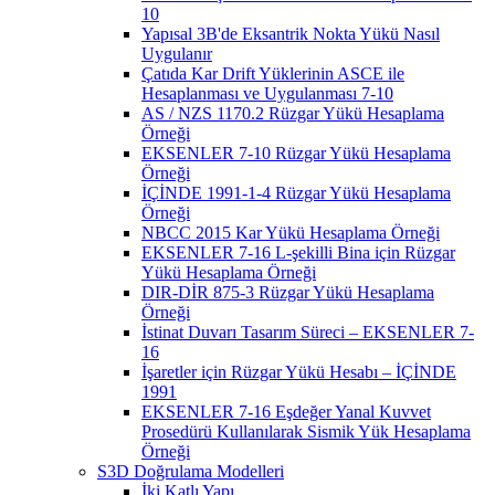
10
Yapısal 3B'de Eksantrik Nokta Yükü Nasıl
Uygulanır
Çatıda Kar Drift Yüklerinin ASCE ile
Hesaplanması ve Uygulanması 7-10
AS / NZS 1170.2 Rüzgar Yükü Hesaplama
Örneği
EKSENLER 7-10 Rüzgar Yükü Hesaplama
Örneği
İÇİNDE 1991-1-4 Rüzgar Yükü Hesaplama
Örneği
NBCC 2015 Kar Yükü Hesaplama Örneği
EKSENLER 7-16 L-şekilli Bina için Rüzgar
Yükü Hesaplama Örneği
DIR-DİR 875-3 Rüzgar Yükü Hesaplama
Örneği
İstinat Duvarı Tasarım Süreci – EKSENLER 7-
16
İşaretler için Rüzgar Yükü Hesabı – İÇİNDE
1991
EKSENLER 7-16 Eşdeğer Yanal Kuvvet
Prosedürü Kullanılarak Sismik Yük Hesaplama
Örneği
S3D Doğrulama Modelleri
İki Katlı Yapı