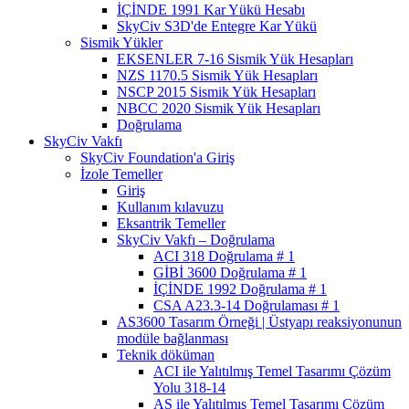
İÇİNDE 1991 Kar Yükü Hesabı
SkyCiv S3D'de Entegre Kar Yükü
Sismik Yükler
EKSENLER 7-16 Sismik Yük Hesapları
NZS 1170.5 Sismik Yük Hesapları
NSCP 2015 Sismik Yük Hesapları
NBCC 2020 Sismik Yük Hesapları
Doğrulama
SkyCiv Vakfı
SkyCiv Foundation'a Giriş
İzole Temeller
Giriş
Kullanım kılavuzu
Eksantrik Temeller
SkyCiv Vakfı – Doğrulama
ACI 318 Doğrulama # 1
GİBİ 3600 Doğrulama # 1
İÇİNDE 1992 Doğrulama # 1
CSA A23.3-14 Doğrulaması # 1
AS3600 Tasarım Örneği | Üstyapı reaksiyonunun
modüle bağlanması
Teknik döküman
ACI ile Yalıtılmış Temel Tasarımı Çözüm
Yolu 318-14
AS ile Yalıtılmış Temel Tasarımı Çözüm