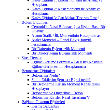
Kafes Eğitimi 1: Eklem Yöntemi ile Analiz ve
Hesaplama
Kafes Eğitimi 2: Kesit Yöntemi ile Analiz ve
Hesaplama
Kafes Eğitimi 3: Çatı Makas Tasarım Örneği
Bölüm Eğitimleri
Centroid'in Nasıl Bulunacağına İlişkin Basit Bir
Kılavuz
Alanın Statik / İlk Momentinin Hesaplanması
Atalet Momenti – Genel Bakış, formül,
hesaplamalar
Bir Dairenin Eylemsizlik Momenti
Bir Dikdörtgenin Eylemsizlik Momenti
Stres Dersleri
Eğilme Gerilme Formülü – Bir Kiriş Kesitinin
Eğilme Gerilmesinin Hesaplanması
Betonarme Eğitimleri
Betonarme Nedir?
Sütun Etkileşim Şeması / Eğrisi nedir?
Bir Betonarme Kirişin Moment Kapasitesini
Hesaplayın
Betonarme ve Öngerilmeli Beton
Betonarme Kirişler Nasıl Tasarlanır??
Bağlantı Tasarımı Eğitimleri
Kesme Bağlantısı