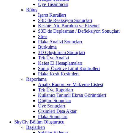
Üye Tasarımcısı
Rötuş
İşaret Kuralları
S3D'de Reaksiyon Sonuçları
Kesme, An, Burulma ve Eksenel
S3D'de Deplasman / Defleksiyon Sonuçları
Stres
Plaka Analizi Sonuçları
Burkulma
3D Oluşturucu Sonuçları
Tek Üye Analizi
Kafes El Hesaplamaları
Sonuç Özeti ve Limit Kontrolleri
Plaka Kesit Kesimleri
Raporlama
Analiz Raporu ve Malzeme Listesi
Tek Üye Raporları
Kullanıcı Tanımlı Ekran Görüntüleri
Düğüm Sonuçları
Üye Sonuçları
Çizimleri Dışa Aktar
Plaka Sonuçları
SkyCiv Bölüm Oluşturucu
Başlarken
Şekiller Ekleme