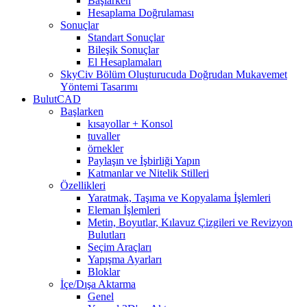
Başlarken
Hesaplama Doğrulaması
Sonuçlar
Standart Sonuçlar
Bileşik Sonuçlar
El Hesaplamaları
SkyCiv Bölüm Oluşturucuda Doğrudan Mukavemet
Yöntemi Tasarımı
BulutCAD
Başlarken
kısayollar + Konsol
tuvaller
örnekler
Paylaşın ve İşbirliği Yapın
Katmanlar ve Nitelik Stilleri
Özellikleri
Yaratmak, Taşıma ve Kopyalama İşlemleri
Eleman İşlemleri
Metin, Boyutlar, Kılavuz Çizgileri ve Revizyon
Bulutları
Seçim Araçları
Yapışma Ayarları
Bloklar
İçe/Dışa Aktarma
Genel