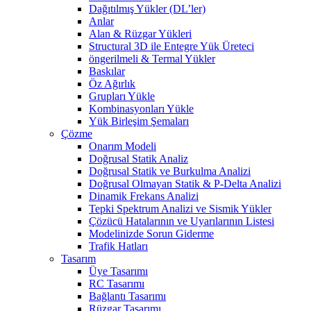
Dağıtılmış Yükler (DL’ler)
Anlar
Alan & Rüzgar Yükleri
Structural 3D ile Entegre Yük Üreteci
öngerilmeli & Termal Yükler
Baskılar
Öz Ağırlık
Grupları Yükle
Kombinasyonları Yükle
Yük Birleşim Şemaları
Çözme
Onarım Modeli
Doğrusal Statik Analiz
Doğrusal Statik ve Burkulma Analizi
Doğrusal Olmayan Statik & P-Delta Analizi
Dinamik Frekans Analizi
Tepki Spektrum Analizi ve Sismik Yükler
Çözücü Hatalarının ve Uyarılarının Listesi
Modelinizde Sorun Giderme
Trafik Hatları
Tasarım
Üye Tasarımı
RC Tasarımı
Bağlantı Tasarımı
Rüzgar Tasarımı