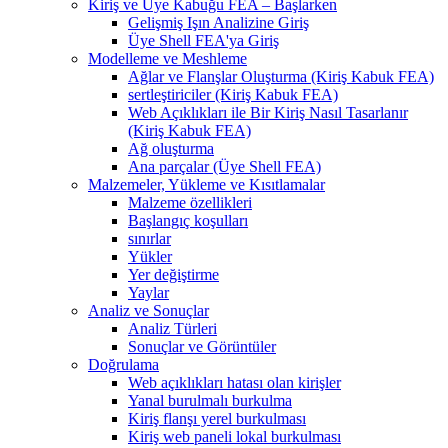
Kiriş ve Üye Kabuğu FEA – Başlarken
Gelişmiş Işın Analizine Giriş
Üye Shell FEA'ya Giriş
Modelleme ve Meshleme
Ağlar ve Flanşlar Oluşturma (Kiriş Kabuk FEA)
sertleştiriciler (Kiriş Kabuk FEA)
Web Açıklıkları ile Bir Kiriş Nasıl Tasarlanır
(Kiriş Kabuk FEA)
Ağ oluşturma
Ana parçalar (Üye Shell FEA)
Malzemeler, Yükleme ve Kısıtlamalar
Malzeme özellikleri
Başlangıç ​​koşulları
sınırlar
Yükler
Yer değiştirme
Yaylar
Analiz ve Sonuçlar
Analiz Türleri
Sonuçlar ve Görüntüler
Doğrulama
Web açıklıkları hatası olan kirişler
Yanal burulmalı burkulma
Kiriş flanşı yerel burkulması
Kiriş web paneli lokal burkulması