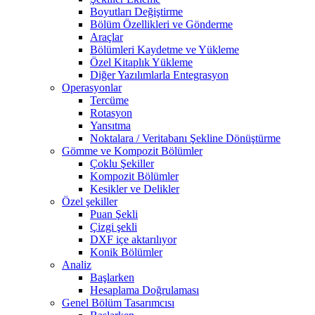
Boyutları Değiştirme
Bölüm Özellikleri ve Gönderme
Araçlar
Bölümleri Kaydetme ve Yükleme
Özel Kitaplık Yükleme
Diğer Yazılımlarla Entegrasyon
Operasyonlar
Tercüme
Rotasyon
Yansıtma
Noktalara / Veritabanı Şekline Dönüştürme
Gömme ve Kompozit Bölümler
Çoklu Şekiller
Kompozit Bölümler
Kesikler ve Delikler
Özel şekiller
Puan Şekli
Çizgi şekli
DXF içe aktarılıyor
Konik Bölümler
Analiz
Başlarken
Hesaplama Doğrulaması
Genel Bölüm Tasarımcısı