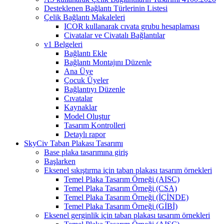
Desteklenen Bağlantı Türlerinin Listesi
Çelik Bağlantı Makaleleri
ICOR kullanarak cıvata grubu hesaplaması
Civatalar ve Civatalı Bağlantılar
v1 Belgeleri
Bağlantı Ekle
Bağlantı Montajını Düzenle
Ana Üye
Çocuk Üyeler
Bağlantıyı Düzenle
Cıvatalar
Kaynaklar
Model Oluştur
Tasarım Kontrolleri
Detaylı rapor
SkyCiv Taban Plakası Tasarımı
Base plaka tasarımına giriş
Başlarken
Eksenel sıkıştırma için taban plakası tasarım örnekleri
Temel Plaka Tasarım Örneği (AISC)
Temel Plaka Tasarım Örneği (CSA)
Temel Plaka Tasarım Örneği (İÇİNDE)
Temel Plaka Tasarım Örneği (GİBİ)
Eksenel gerginlik için taban plakası tasarım örnekleri