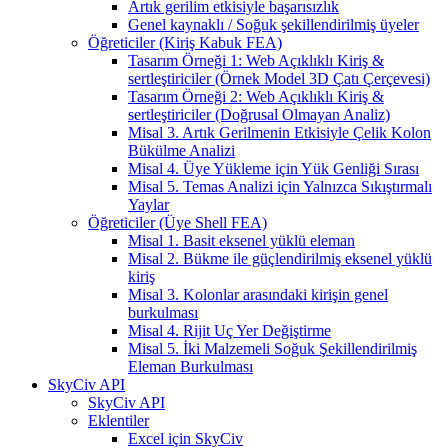
Artık gerilim etkisiyle başarısızlık
Genel kaynaklı / Soğuk şekillendirilmiş üyeler
Öğreticiler (Kiriş Kabuk FEA)
Tasarım Örneği 1: Web Açıklıklı Kiriş &
sertleştiriciler (Örnek Model 3D Çatı Çerçevesi)
Tasarım Örneği 2: Web Açıklıklı Kiriş &
sertleştiriciler (Doğrusal Olmayan Analiz)
Misal 3. Artık Gerilmenin Etkisiyle Çelik Kolon
Bükülme Analizi
Misal 4. Üye Yükleme için Yük Genliği Sırası
Misal 5. Temas Analizi için Yalnızca Sıkıştırmalı
Yaylar
Öğreticiler (Üye Shell FEA)
Misal 1. Basit eksenel yüklü eleman
Misal 2. Bükme ile güçlendirilmiş eksenel yüklü
kiriş
Misal 3. Kolonlar arasındaki kirişin genel
burkulması
Misal 4. Rijit Uç Yer Değiştirme
Misal 5. İki Malzemeli Soğuk Şekillendirilmiş
Eleman Burkulması
SkyCiv API
SkyCiv API
Eklentiler
Excel için SkyCiv