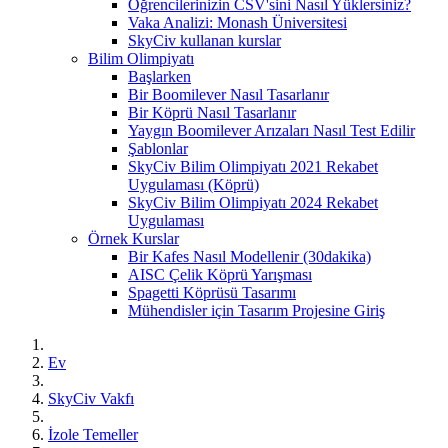
Öğrencilerinizin CSV'sini Nasıl Yüklersiniz?
Vaka Analizi: Monash Üniversitesi
SkyCiv kullanan kurslar
Bilim Olimpiyatı
Başlarken
Bir Boomilever Nasıl Tasarlanır
Bir Köprü Nasıl Tasarlanır
Yaygın Boomilever Arızaları Nasıl Test Edilir
Şablonlar
SkyCiv Bilim Olimpiyatı 2021 Rekabet
Uygulaması (Köprü)
SkyCiv Bilim Olimpiyatı 2024 Rekabet
Uygulaması
Örnek Kurslar
Bir Kafes Nasıl Modellenir (30dakika)
AISC Çelik Köprü Yarışması
Spagetti Köprüsü Tasarımı
Mühendisler için Tasarım Projesine Giriş
Ev
SkyCiv Vakfı
İzole Temeller