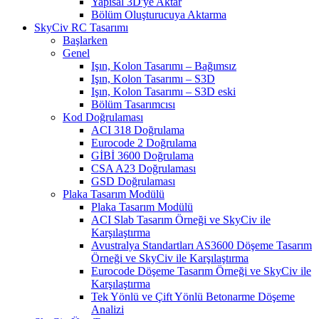
Yapısal 3D'ye Aktar
Bölüm Oluşturucuya Aktarma
SkyCiv RC Tasarımı
Başlarken
Genel
Işın, Kolon Tasarımı – Bağımsız
Işın, Kolon Tasarımı – S3D
Işın, Kolon Tasarımı – S3D eski
Bölüm Tasarımcısı
Kod Doğrulaması
ACI 318 Doğrulama
Eurocode 2 Doğrulama
GİBİ 3600 Doğrulama
CSA A23 Doğrulaması
GSD Doğrulaması
Plaka Tasarım Modülü
Plaka Tasarım Modülü
ACI Slab Tasarım Örneği ve SkyCiv ile
Karşılaştırma
Avustralya Standartları AS3600 Döşeme Tasarım
Örneği ve SkyCiv ile Karşılaştırma
Eurocode Döşeme Tasarım Örneği ve SkyCiv ile
Karşılaştırma
Tek Yönlü ve Çift Yönlü Betonarme Döşeme
Analizi