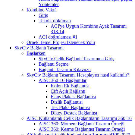
Yöntemler
Kombine Vakıf
Giriş
Teknik döküman
ACI'ye Uygun Kombine Ayak Tasarımı
318-14
ACI doğrulaması #1
Örnek Temel Projesi İzlenecek Yolu
SkyCiv Bağlantı Tasarımı
Başlarken
SkyCiv Çelik Bağlantı Tasarımına Giriş
Bağlantı Seçme
Bağlantı Tasarımı Kılavuzu
SkyCiv Bağlantı Tasarımı Hesaplayıcı nasıl kullanılır?
AISC 360-16 Bağlantılar
Kolon Ek Bağlantısı
Çift Açılı Bağlantı
Flanş Plakası Bağlantısı
Dizlik Bağlantısı
Tek Plaka Bağlantısı
Dikey Destek Bağlantısı
AISC Kullanılarak Çelik Bağlantıların Tasarımı 360-16
AISC 360: Moment Bağlantı Tasarım Örneği
AISC 360: Kesme Bağlantısı Tasarım Örneği
AS kullanarak Çelik Bağlantıların Tasarımı 4100:2020