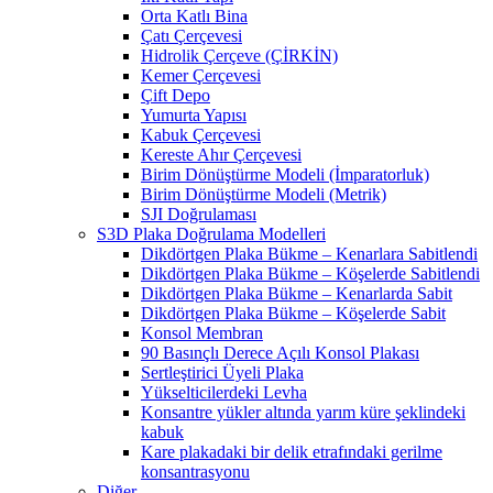
Orta Katlı Bina
Çatı Çerçevesi
Hidrolik Çerçeve (ÇİRKİN)
Kemer Çerçevesi
Çift Depo
Yumurta Yapısı
Kabuk Çerçevesi
Kereste Ahır Çerçevesi
Birim Dönüştürme Modeli (İmparatorluk)
Birim Dönüştürme Modeli (Metrik)
SJI Doğrulaması
S3D Plaka Doğrulama Modelleri
Dikdörtgen Plaka Bükme – Kenarlara Sabitlendi
Dikdörtgen Plaka Bükme – Köşelerde Sabitlendi
Dikdörtgen Plaka Bükme – Kenarlarda Sabit
Dikdörtgen Plaka Bükme – Köşelerde Sabit
Konsol Membran
90 Basınçlı Derece Açılı Konsol Plakası
Sertleştirici Üyeli Plaka
Yükselticilerdeki Levha
Konsantre yükler altında yarım küre şeklindeki
kabuk
Kare plakadaki bir delik etrafındaki gerilme
konsantrasyonu
Diğer