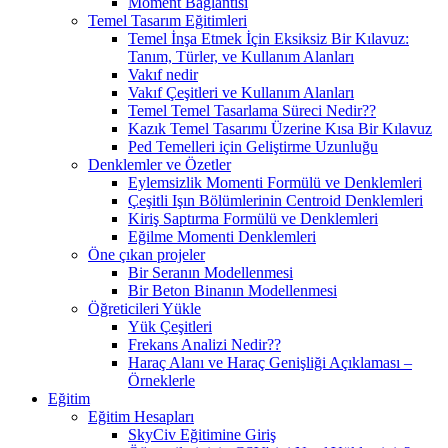
Moment Bağlantısı
Temel Tasarım Eğitimleri
Temel İnşa Etmek İçin Eksiksiz Bir Kılavuz:
Tanım, Türler, ve Kullanım Alanları
Vakıf nedir
Vakıf Çeşitleri ve Kullanım Alanları
Temel Temel Tasarlama Süreci Nedir??
Kazık Temel Tasarımı Üzerine Kısa Bir Kılavuz
Ped Temelleri için Geliştirme Uzunluğu
Denklemler ve Özetler
Eylemsizlik Momenti Formülü ve Denklemleri
Çeşitli Işın Bölümlerinin Centroid Denklemleri
Kiriş Saptırma Formülü ve Denklemleri
Eğilme Momenti Denklemleri
Öne çıkan projeler
Bir Seranın Modellenmesi
Bir Beton Binanın Modellenmesi
Öğreticileri Yükle
Yük Çeşitleri
Frekans Analizi Nedir??
Haraç Alanı ve Haraç Genişliği Açıklaması –
Örneklerle
Eğitim
Eğitim Hesapları
SkyCiv Eğitimine Giriş