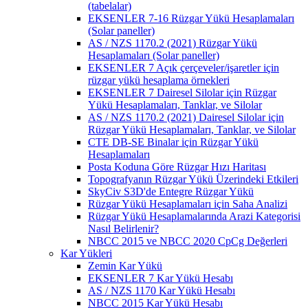
(tabelalar)
EKSENLER 7-16 Rüzgar Yükü Hesaplamaları
(Solar paneller)
AS / NZS 1170.2 (2021) Rüzgar Yükü
Hesaplamaları (Solar paneller)
EKSENLER 7 Açık çerçeveler/işaretler için
rüzgar yükü hesaplama örnekleri
EKSENLER 7 Dairesel Silolar için Rüzgar
Yükü Hesaplamaları, Tanklar, ve Silolar
AS / NZS 1170.2 (2021) Dairesel Silolar için
Rüzgar Yükü Hesaplamaları, Tanklar, ve Silolar
CTE DB-SE Binalar için Rüzgar Yükü
Hesaplamaları
Posta Koduna Göre Rüzgar Hızı Haritası
Topografyanın Rüzgar Yükü Üzerindeki Etkileri
SkyCiv S3D'de Entegre Rüzgar Yükü
Rüzgar Yükü Hesaplamaları için Saha Analizi
Rüzgar Yükü Hesaplamalarında Arazi Kategorisi
Nasıl Belirlenir?
NBCC 2015 ve NBCC 2020 CpCg Değerleri
Kar Yükleri
Zemin Kar Yükü
EKSENLER 7 Kar Yükü Hesabı
AS / NZS 1170 Kar Yükü Hesabı
NBCC 2015 Kar Yükü Hesabı