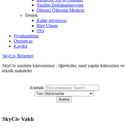
Yazılım Dokümantasyonu
Öğrenci Öğrenim Merkezi
Destek
Kalite güvencesi
Bize Ulaşın
SSS
Fiyatlandırma
Oturum aç
Kaydol
SkyCiv Belgeleri
SkyCiv yazılımı kılavuzunuz - öğreticiler, nasıl yapılır kılavuzları ve
teknik makaleler
Aramak:
SkyCiv Vakfı