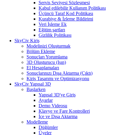
Servis Seviyesi Sözleşmesi
Kabul edilebilir Kullanım Politikası
Üçüncü Taraf Kod Politikası
Kurabiye & İzleme Bildirimi
Veri İşleme Ek
Eğitim şartları
Gizlilik Politikası
SkyCiv Kiriş
Modelinizi Oluşturmak
Bölüm Ekleme
Sonuçları Yorumlama
3D Oluşturucu (Işın)
El Hesaplamaları
Sonuçlarınızı Dışa Aktarma (Çıktı)
Kiriş Tasarımı ve Optimizasyonu
SkyCiv Yapısal 3D
Başlarken
Yapısal 3D'ye Giriş
Ayarlar
Demo Videosu
Klavye ve Fare Kontrolleri
İçe ve Dışa Aktarma
Modelleme
Düğümler
Üyeler