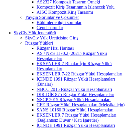
AS2327 Kompozit Tasarım Örneği
Kompozit Kiriş Tasarımının İzlenecek Yolu
AISC Kompozit Kiriş Tasarımı
Yaygın Sorunlar ve Çözümler
Bölümlerle ilgili sorunlar
Genel sorunlar
SkyCiv Yük Jeneratörü
SkyCiv Yük Üreticisine Giriş
Rüzgar Yükleri
Rüzgar Hızı Haritası
AS / NZS 1170.2 (2021) Rüzgar Yükü
Hesaplamaları
EKSENLER 7 Binalar İçin Rüzgar Yükü
Hesaplamaları
EKSENLER 7-22 Rüzgar Yükü Hesaplamaları
İÇİNDE 1991 Rüzgar Yükü Hesaplamaları
(Binalar)
NBCC 2015 Rüzgar Yükü Hesaplamaları
DIR-DİR 875 Rüzgar Yükü Hesaplamaları
NSCP 2015 Rüzgar Yükü Hesaplamaları
CFE Rüzgar Yükü Hesaplamaları (Meksika için)
SANS 10160 Rüzgar Yükü Hesaplamaları
EKSENLER 7 Rüzgar Yükü Hesaplamaları
(Bağlantısız Duvar / Katı İşaretler)
İÇİNDE 1991 Rüzgar Yükü Hesaplamaları