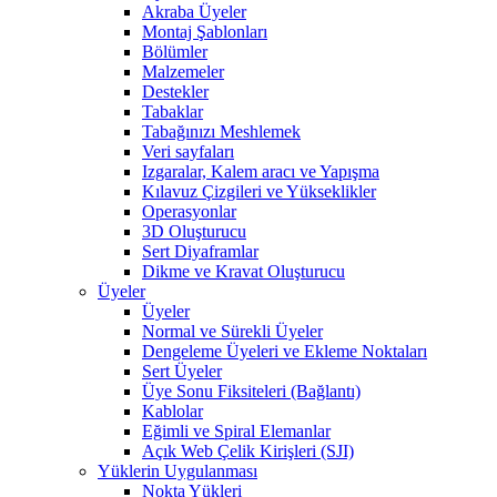
Akraba Üyeler
Montaj Şablonları
Bölümler
Malzemeler
Destekler
Tabaklar
Tabağınızı Meshlemek
Veri sayfaları
Izgaralar, Kalem aracı ve Yapışma
Kılavuz Çizgileri ve Yükseklikler
Operasyonlar
3D Oluşturucu
Sert Diyaframlar
Dikme ve Kravat Oluşturucu
Üyeler
Üyeler
Normal ve Sürekli Üyeler
Dengeleme Üyeleri ve Ekleme Noktaları
Sert Üyeler
Üye Sonu Fiksiteleri (Bağlantı)
Kablolar
Eğimli ve Spiral Elemanlar
Açık Web Çelik Kirişleri (SJI)
Yüklerin Uygulanması
Nokta Yükleri