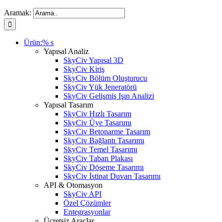
Aramak:
Ürün:% s
Yapısal Analiz
SkyCiv Yapısal 3D
SkyCiv Kiriş
SkyCiv Bölüm Oluşturucu
SkyCiv Yük Jeneratörü
SkyCiv Gelişmiş Işın Analizi
Yapısal Tasarım
SkyCiv Hızlı Tasarım
SkyCiv Üye Tasarımı
SkyCiv Betonarme Tasarım
SkyCiv Bağlantı Tasarımı
SkyCiv Temel Tasarımı
SkyCiv Taban Plakası
SkyCiv Döşeme Tasarımı
SkyCiv İstinat Duvarı Tasarımı
API & Otomasyon
SkyCiv API
Özel Çözümler
Entegrasyonlar
Ücretsiz Araçlar