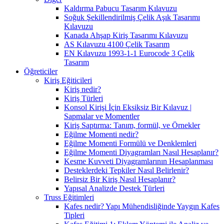
Kaldırma Pabucu Tasarım Kılavuzu
Soğuk Şekillendirilmiş Çelik Aşık Tasarımı
Kılavuzu
Kanada Ahşap Kiriş Tasarımı Kılavuzu
AS Kılavuzu 4100 Çelik Tasarım
EN Kılavuzu 1993-1-1 Eurocode 3 Çelik
Tasarım
Öğreticiler
Kiriş Eğiticileri
Kiriş nedir?
Kiriş Türleri
Konsol Kirişi İçin Eksiksiz Bir Kılavuz |
Sapmalar ve Momentler
Kiriş Saptırma: Tanım, formül, ve Örnekler
Eğilme Momenti nedir?
Eğilme Momenti Formülü ve Denklemleri
Eğilme Momenti Diyagramları Nasıl Hesaplanır?
Kesme Kuvveti Diyagramlarının Hesaplanması
Desteklerdeki Tepkiler Nasıl Belirlenir?
Belirsiz Bir Kiriş Nasıl Hesaplanır?
Yapısal Analizde Destek Türleri
Truss Eğitimleri
Kafes nedir? Yapı Mühendisliğinde Yaygın Kafes
Tipleri