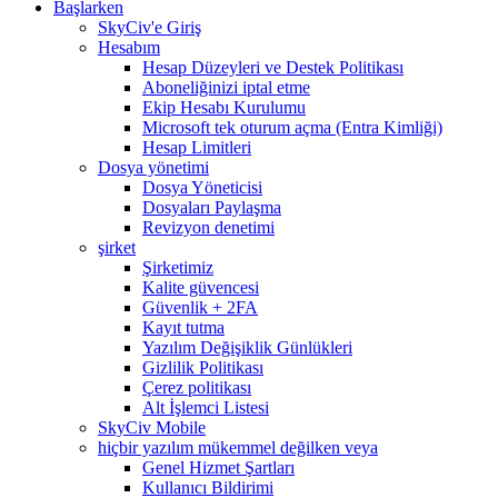
Başlarken
SkyCiv'e Giriş
Hesabım
Hesap Düzeyleri ve Destek Politikası
Aboneliğinizi iptal etme
Ekip Hesabı Kurulumu
Microsoft tek oturum açma (Entra Kimliği)
Hesap Limitleri
Dosya yönetimi
Dosya Yöneticisi
Dosyaları Paylaşma
Revizyon denetimi
şirket
Şirketimiz
Kalite güvencesi
Güvenlik + 2FA
Kayıt tutma
Yazılım Değişiklik Günlükleri
Gizlilik Politikası
Çerez politikası
Alt İşlemci Listesi
SkyCiv Mobile
hiçbir yazılım mükemmel değilken veya
Genel Hizmet Şartları
Kullanıcı Bildirimi