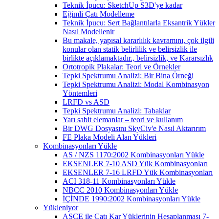
Teknik İpucu: SketchUp S3D'ye kadar
Eğimli Çatı Modelleme
Teknik İpucu: Sert Bağlantılarla Eksantrik Yükler
Nasıl Modellenir
Bu makale, yapısal kararlılık kavramını, çok ilgili
konular olan statik belirlilik ve belirsizlik ile
birlikte açıklamaktadır., belirsizlik, ve Kararsızlık
Ortotropik Plakalar: Teori ve Örnekler
Tepki Spektrumu Analizi: Bir Bina Örneği
Tepki Spektrumu Analizi: Modal Kombinasyon
Yöntemleri
LRFD vs ASD
Tepki Spektrumu Analizi: Tabaklar
Yarı sabit elemanlar – teori ve kullanım
Bir DWG Dosyasını SkyCiv'e Nasıl Aktarırım
FE Plaka Modeli Alan Yükleri
Kombinasyonları Yükle
AS / NZS 1170:2002 Kombinasyonları Yükle
EKSENLER 7-10 ASD Yük Kombinasyonları
EKSENLER 7-16 LRFD Yük Kombinasyonları
ACI 318-11 Kombinasyonları Yükle
NBCC 2010 Kombinasyonları Yükle
İÇİNDE 1990:2002 Kombinasyonları Yükle
Yükleniyor
ASCE ile Çatı Kar Yüklerinin Hesaplanması 7-