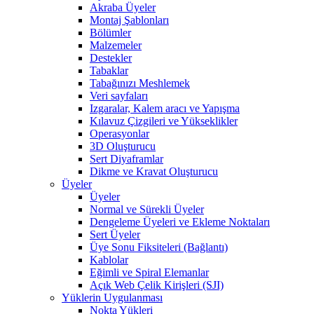
Akraba Üyeler
Montaj Şablonları
Bölümler
Malzemeler
Destekler
Tabaklar
Tabağınızı Meshlemek
Veri sayfaları
Izgaralar, Kalem aracı ve Yapışma
Kılavuz Çizgileri ve Yükseklikler
Operasyonlar
3D Oluşturucu
Sert Diyaframlar
Dikme ve Kravat Oluşturucu
Üyeler
Üyeler
Normal ve Sürekli Üyeler
Dengeleme Üyeleri ve Ekleme Noktaları
Sert Üyeler
Üye Sonu Fiksiteleri (Bağlantı)
Kablolar
Eğimli ve Spiral Elemanlar
Açık Web Çelik Kirişleri (SJI)
Yüklerin Uygulanması
Nokta Yükleri