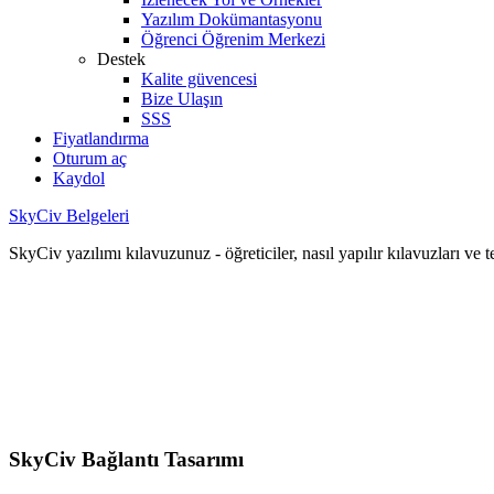
Yazılım Dokümantasyonu
Öğrenci Öğrenim Merkezi
Destek
Kalite güvencesi
Bize Ulaşın
SSS
Fiyatlandırma
Oturum aç
Kaydol
SkyCiv Belgeleri
SkyCiv yazılımı kılavuzunuz - öğreticiler, nasıl yapılır kılavuzları ve 
SkyCiv Bağlantı Tasarımı