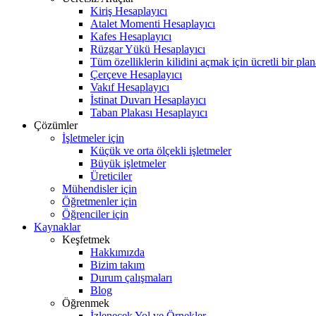
Kiriş Hesaplayıcı
Atalet Momenti Hesaplayıcı
Kafes Hesaplayıcı
Rüzgar Yükü Hesaplayıcı
Tüm özelliklerin kilidini açmak için ücretli bir pla
Çerçeve Hesaplayıcı
Vakıf Hesaplayıcı
İstinat Duvarı Hesaplayıcı
Taban Plakası Hesaplayıcı
Çözümler
İşletmeler için
Küçük ve orta ölçekli işletmeler
Büyük işletmeler
Üreticiler
Mühendisler için
Öğretmenler için
Öğrenciler için
Kaynaklar
Keşfetmek
Hakkımızda
Bizim takım
Durum çalışmaları
Blog
Öğrenmek
İzlenecek Yol ve Örnekler