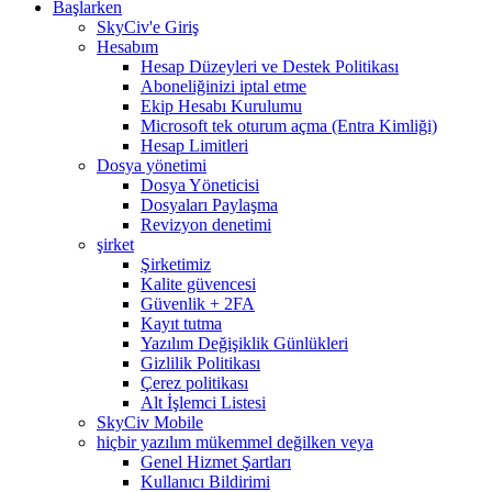
Başlarken
SkyCiv'e Giriş
Hesabım
Hesap Düzeyleri ve Destek Politikası
Aboneliğinizi iptal etme
Ekip Hesabı Kurulumu
Microsoft tek oturum açma (Entra Kimliği)
Hesap Limitleri
Dosya yönetimi
Dosya Yöneticisi
Dosyaları Paylaşma
Revizyon denetimi
şirket
Şirketimiz
Kalite güvencesi
Güvenlik + 2FA
Kayıt tutma
Yazılım Değişiklik Günlükleri
Gizlilik Politikası
Çerez politikası
Alt İşlemci Listesi
SkyCiv Mobile
hiçbir yazılım mükemmel değilken veya
Genel Hizmet Şartları
Kullanıcı Bildirimi