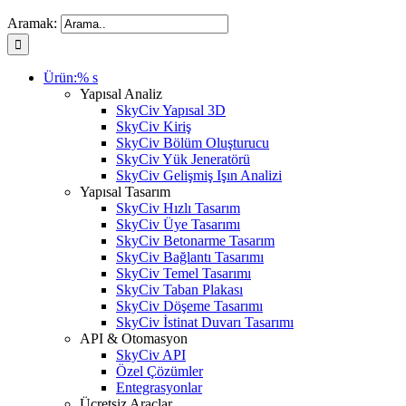
Aramak:
Ürün:% s
Yapısal Analiz
SkyCiv Yapısal 3D
SkyCiv Kiriş
SkyCiv Bölüm Oluşturucu
SkyCiv Yük Jeneratörü
SkyCiv Gelişmiş Işın Analizi
Yapısal Tasarım
SkyCiv Hızlı Tasarım
SkyCiv Üye Tasarımı
SkyCiv Betonarme Tasarım
SkyCiv Bağlantı Tasarımı
SkyCiv Temel Tasarımı
SkyCiv Taban Plakası
SkyCiv Döşeme Tasarımı
SkyCiv İstinat Duvarı Tasarımı
API & Otomasyon
SkyCiv API
Özel Çözümler
Entegrasyonlar
Ücretsiz Araçlar