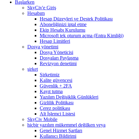
Başlarken
SkyCiv'e Giriş
Hesabım
Hesap Düzeyleri ve Destek Politikası
Aboneliğinizi iptal etme
Ekip Hesabı Kurulumu
Microsoft tek oturum açma (Entra Kimliği)
Hesap Limitleri
Dosya yönetimi
Dosya Yöneticisi
Dosyaları Paylaşma
Revizyon denetimi
şirket
Şirketimiz
Kalite güvencesi
Güvenlik + 2FA
Kayıt tutma
Yazılım Değişiklik Günlükleri
Gizlilik Politikası
Çerez politikası
Alt İşlemci Listesi
SkyCiv Mobile
hiçbir yazılım mükemmel değilken veya
Genel Hizmet Şartları
Kullanıcı Bildirimi