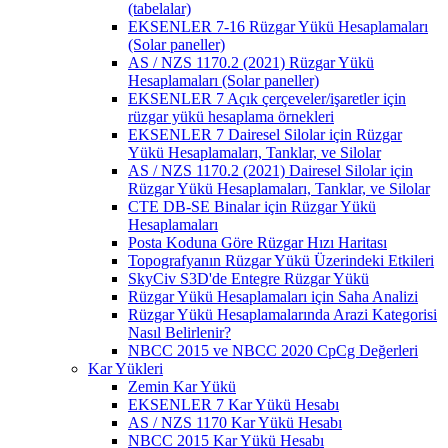
(tabelalar)
EKSENLER 7-16 Rüzgar Yükü Hesaplamaları
(Solar paneller)
AS / NZS 1170.2 (2021) Rüzgar Yükü
Hesaplamaları (Solar paneller)
EKSENLER 7 Açık çerçeveler/işaretler için
rüzgar yükü hesaplama örnekleri
EKSENLER 7 Dairesel Silolar için Rüzgar
Yükü Hesaplamaları, Tanklar, ve Silolar
AS / NZS 1170.2 (2021) Dairesel Silolar için
Rüzgar Yükü Hesaplamaları, Tanklar, ve Silolar
CTE DB-SE Binalar için Rüzgar Yükü
Hesaplamaları
Posta Koduna Göre Rüzgar Hızı Haritası
Topografyanın Rüzgar Yükü Üzerindeki Etkileri
SkyCiv S3D'de Entegre Rüzgar Yükü
Rüzgar Yükü Hesaplamaları için Saha Analizi
Rüzgar Yükü Hesaplamalarında Arazi Kategorisi
Nasıl Belirlenir?
NBCC 2015 ve NBCC 2020 CpCg Değerleri
Kar Yükleri
Zemin Kar Yükü
EKSENLER 7 Kar Yükü Hesabı
AS / NZS 1170 Kar Yükü Hesabı
NBCC 2015 Kar Yükü Hesabı