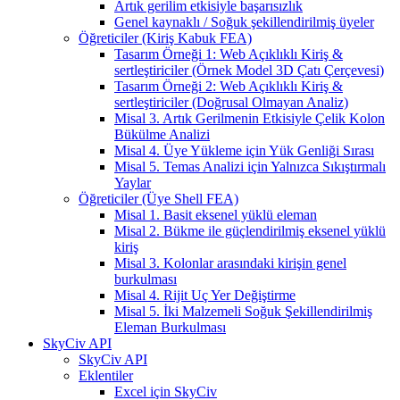
Artık gerilim etkisiyle başarısızlık
Genel kaynaklı / Soğuk şekillendirilmiş üyeler
Öğreticiler (Kiriş Kabuk FEA)
Tasarım Örneği 1: Web Açıklıklı Kiriş &
sertleştiriciler (Örnek Model 3D Çatı Çerçevesi)
Tasarım Örneği 2: Web Açıklıklı Kiriş &
sertleştiriciler (Doğrusal Olmayan Analiz)
Misal 3. Artık Gerilmenin Etkisiyle Çelik Kolon
Bükülme Analizi
Misal 4. Üye Yükleme için Yük Genliği Sırası
Misal 5. Temas Analizi için Yalnızca Sıkıştırmalı
Yaylar
Öğreticiler (Üye Shell FEA)
Misal 1. Basit eksenel yüklü eleman
Misal 2. Bükme ile güçlendirilmiş eksenel yüklü
kiriş
Misal 3. Kolonlar arasındaki kirişin genel
burkulması
Misal 4. Rijit Uç Yer Değiştirme
Misal 5. İki Malzemeli Soğuk Şekillendirilmiş
Eleman Burkulması
SkyCiv API
SkyCiv API
Eklentiler
Excel için SkyCiv