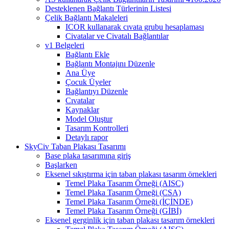
Desteklenen Bağlantı Türlerinin Listesi
Çelik Bağlantı Makaleleri
ICOR kullanarak cıvata grubu hesaplaması
Civatalar ve Civatalı Bağlantılar
v1 Belgeleri
Bağlantı Ekle
Bağlantı Montajını Düzenle
Ana Üye
Çocuk Üyeler
Bağlantıyı Düzenle
Cıvatalar
Kaynaklar
Model Oluştur
Tasarım Kontrolleri
Detaylı rapor
SkyCiv Taban Plakası Tasarımı
Base plaka tasarımına giriş
Başlarken
Eksenel sıkıştırma için taban plakası tasarım örnekleri
Temel Plaka Tasarım Örneği (AISC)
Temel Plaka Tasarım Örneği (CSA)
Temel Plaka Tasarım Örneği (İÇİNDE)
Temel Plaka Tasarım Örneği (GİBİ)
Eksenel gerginlik için taban plakası tasarım örnekleri