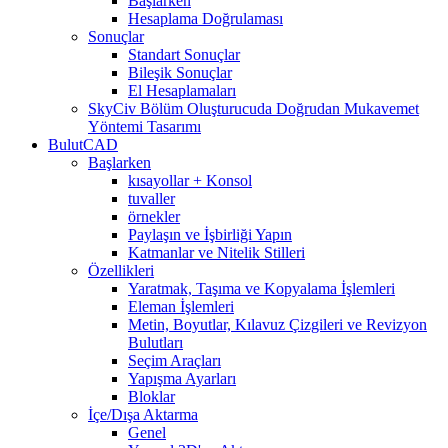
Başlarken
Hesaplama Doğrulaması
Sonuçlar
Standart Sonuçlar
Bileşik Sonuçlar
El Hesaplamaları
SkyCiv Bölüm Oluşturucuda Doğrudan Mukavemet
Yöntemi Tasarımı
BulutCAD
Başlarken
kısayollar + Konsol
tuvaller
örnekler
Paylaşın ve İşbirliği Yapın
Katmanlar ve Nitelik Stilleri
Özellikleri
Yaratmak, Taşıma ve Kopyalama İşlemleri
Eleman İşlemleri
Metin, Boyutlar, Kılavuz Çizgileri ve Revizyon
Bulutları
Seçim Araçları
Yapışma Ayarları
Bloklar
İçe/Dışa Aktarma
Genel