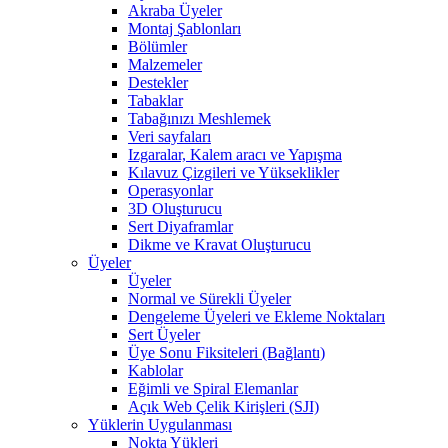
Akraba Üyeler
Montaj Şablonları
Bölümler
Malzemeler
Destekler
Tabaklar
Tabağınızı Meshlemek
Veri sayfaları
Izgaralar, Kalem aracı ve Yapışma
Kılavuz Çizgileri ve Yükseklikler
Operasyonlar
3D Oluşturucu
Sert Diyaframlar
Dikme ve Kravat Oluşturucu
Üyeler
Üyeler
Normal ve Sürekli Üyeler
Dengeleme Üyeleri ve Ekleme Noktaları
Sert Üyeler
Üye Sonu Fiksiteleri (Bağlantı)
Kablolar
Eğimli ve Spiral Elemanlar
Açık Web Çelik Kirişleri (SJI)
Yüklerin Uygulanması
Nokta Yükleri