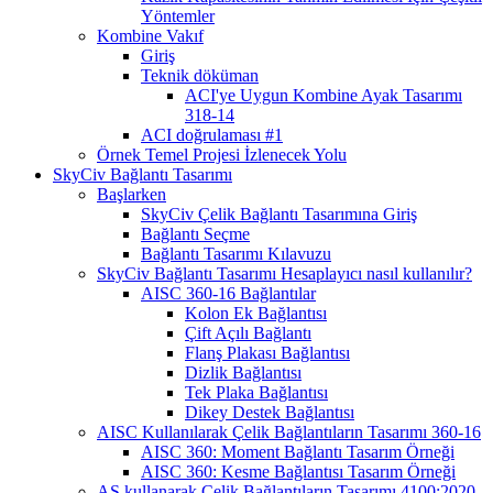
Yöntemler
Kombine Vakıf
Giriş
Teknik döküman
ACI'ye Uygun Kombine Ayak Tasarımı
318-14
ACI doğrulaması #1
Örnek Temel Projesi İzlenecek Yolu
SkyCiv Bağlantı Tasarımı
Başlarken
SkyCiv Çelik Bağlantı Tasarımına Giriş
Bağlantı Seçme
Bağlantı Tasarımı Kılavuzu
SkyCiv Bağlantı Tasarımı Hesaplayıcı nasıl kullanılır?
AISC 360-16 Bağlantılar
Kolon Ek Bağlantısı
Çift Açılı Bağlantı
Flanş Plakası Bağlantısı
Dizlik Bağlantısı
Tek Plaka Bağlantısı
Dikey Destek Bağlantısı
AISC Kullanılarak Çelik Bağlantıların Tasarımı 360-16
AISC 360: Moment Bağlantı Tasarım Örneği
AISC 360: Kesme Bağlantısı Tasarım Örneği
AS kullanarak Çelik Bağlantıların Tasarımı 4100:2020