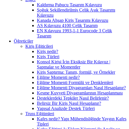
Kaldırma Pabucu Tasarım Kılavuzu
Soğuk Şekillendirilmiş Çelik Aşık Tasarımı
Kılavuzu
Kanada Ahşap Kiriş Tasarımı Kılavuzu
AS Kılavuzu 4100 Çelik Tasarım
EN Kılavuzu 1993-1-1 Eurocode 3 Çelik
Tasarım
Öğreticiler
Kiriş Eğiticileri
Kiriş nedir?
Kiriş Türleri
Konsol Kirişi İçin Eksiksiz Bir Kılavuz |
Sapmalar ve Momentler
Kiriş Saptırma: Tanım, formül, ve Örnekler
Eğilme Momenti nedir?
Eğilme Momenti Formülü ve Denklemleri
Eğilme Momenti Diyagramları Nasıl Hesaplanır?
Kesme Kuvveti Diyagramlarının Hesaplanması
Desteklerdeki Tepkiler Nasıl Belirlenir?
Belirsiz Bir Kiriş Nasıl Hesaplanır?
Yapısal Analizde Destek Türleri
Truss Eğitimleri
Kafes nedir? Yapı Mühendisliğinde Yaygın Kafes
Tipleri