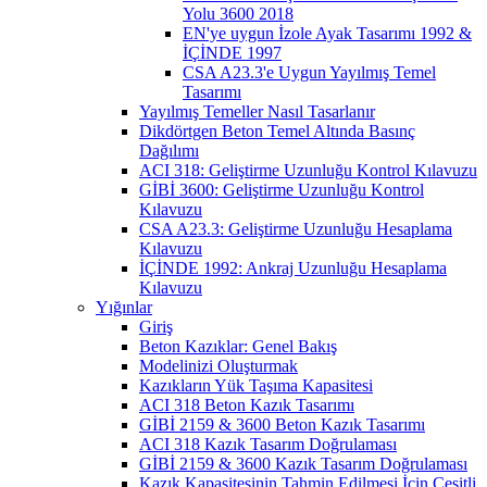
Yolu 3600 2018
EN'ye uygun İzole Ayak Tasarımı 1992 &
İÇİNDE 1997
CSA A23.3'e Uygun Yayılmış Temel
Tasarımı
Yayılmış Temeller Nasıl Tasarlanır
Dikdörtgen Beton Temel Altında Basınç
Dağılımı
ACI 318: Geliştirme Uzunluğu Kontrol Kılavuzu
GİBİ 3600: Geliştirme Uzunluğu Kontrol
Kılavuzu
CSA A23.3: Geliştirme Uzunluğu Hesaplama
Kılavuzu
İÇİNDE 1992: Ankraj Uzunluğu Hesaplama
Kılavuzu
Yığınlar
Giriş
Beton Kazıklar: Genel Bakış
Modelinizi Oluşturmak
Kazıkların Yük Taşıma Kapasitesi
ACI 318 Beton Kazık Tasarımı
GİBİ 2159 & 3600 Beton Kazık Tasarımı
ACI 318 Kazık Tasarım Doğrulaması
GİBİ 2159 & 3600 Kazık Tasarım Doğrulaması
Kazık Kapasitesinin Tahmin Edilmesi İçin Çeşitli