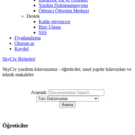
Yazılım Dokümantasyonu
Öğrenci Öğrenim Merkezi
Destek
Kalite güvencesi
Bize Ulaşın
SSS
Fiyatlandırma
Oturum aç
Kaydol
SkyCiv Belgeleri
SkyCiv yazılımı kılavuzunuz - öğreticiler, nasıl yapılır kılavuzları ve
teknik makaleler
Aramak:
Öğreticiler