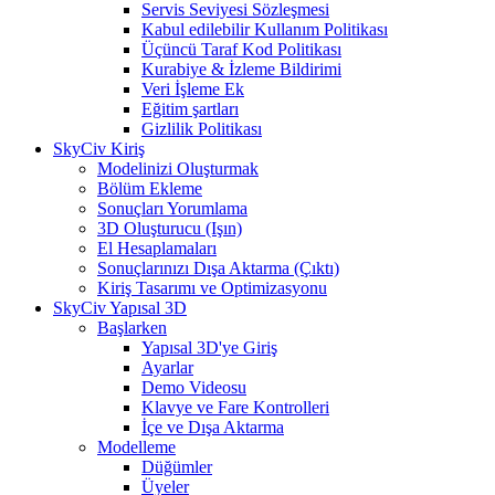
Servis Seviyesi Sözleşmesi
Kabul edilebilir Kullanım Politikası
Üçüncü Taraf Kod Politikası
Kurabiye & İzleme Bildirimi
Veri İşleme Ek
Eğitim şartları
Gizlilik Politikası
SkyCiv Kiriş
Modelinizi Oluşturmak
Bölüm Ekleme
Sonuçları Yorumlama
3D Oluşturucu (Işın)
El Hesaplamaları
Sonuçlarınızı Dışa Aktarma (Çıktı)
Kiriş Tasarımı ve Optimizasyonu
SkyCiv Yapısal 3D
Başlarken
Yapısal 3D'ye Giriş
Ayarlar
Demo Videosu
Klavye ve Fare Kontrolleri
İçe ve Dışa Aktarma
Modelleme
Düğümler
Üyeler