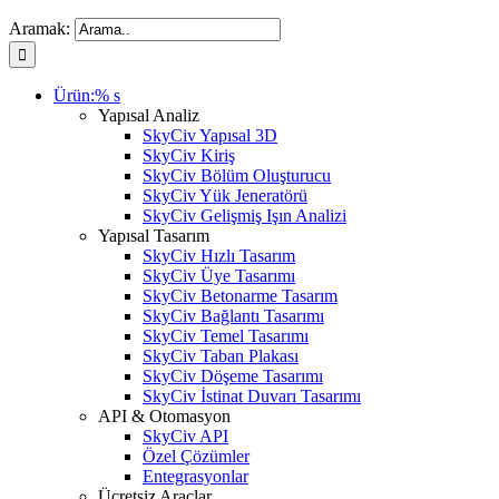
Aramak:
Ürün:% s
Yapısal Analiz
SkyCiv Yapısal 3D
SkyCiv Kiriş
SkyCiv Bölüm Oluşturucu
SkyCiv Yük Jeneratörü
SkyCiv Gelişmiş Işın Analizi
Yapısal Tasarım
SkyCiv Hızlı Tasarım
SkyCiv Üye Tasarımı
SkyCiv Betonarme Tasarım
SkyCiv Bağlantı Tasarımı
SkyCiv Temel Tasarımı
SkyCiv Taban Plakası
SkyCiv Döşeme Tasarımı
SkyCiv İstinat Duvarı Tasarımı
API & Otomasyon
SkyCiv API
Özel Çözümler
Entegrasyonlar
Ücretsiz Araçlar