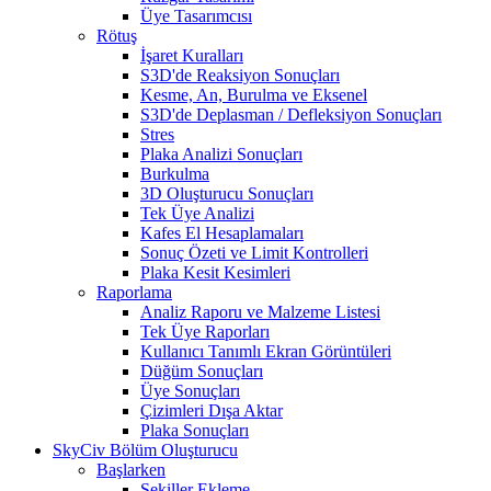
Üye Tasarımcısı
Rötuş
İşaret Kuralları
S3D'de Reaksiyon Sonuçları
Kesme, An, Burulma ve Eksenel
S3D'de Deplasman / Defleksiyon Sonuçları
Stres
Plaka Analizi Sonuçları
Burkulma
3D Oluşturucu Sonuçları
Tek Üye Analizi
Kafes El Hesaplamaları
Sonuç Özeti ve Limit Kontrolleri
Plaka Kesit Kesimleri
Raporlama
Analiz Raporu ve Malzeme Listesi
Tek Üye Raporları
Kullanıcı Tanımlı Ekran Görüntüleri
Düğüm Sonuçları
Üye Sonuçları
Çizimleri Dışa Aktar
Plaka Sonuçları
SkyCiv Bölüm Oluşturucu
Başlarken
Şekiller Ekleme