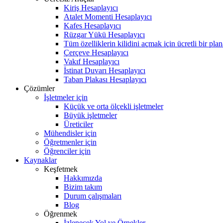
Kiriş Hesaplayıcı
Atalet Momenti Hesaplayıcı
Kafes Hesaplayıcı
Rüzgar Yükü Hesaplayıcı
Tüm özelliklerin kilidini açmak için ücretli bir pla
Çerçeve Hesaplayıcı
Vakıf Hesaplayıcı
İstinat Duvarı Hesaplayıcı
Taban Plakası Hesaplayıcı
Çözümler
İşletmeler için
Küçük ve orta ölçekli işletmeler
Büyük işletmeler
Üreticiler
Mühendisler için
Öğretmenler için
Öğrenciler için
Kaynaklar
Keşfetmek
Hakkımızda
Bizim takım
Durum çalışmaları
Blog
Öğrenmek
İzlenecek Yol ve Örnekler