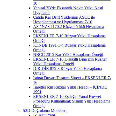
10
Yapısal 3B'de Eksantrik Nokta Yükü Nasıl
Uygulanır
Çatıda Kar Drift Yüklerinin ASCE ile
Hesaplanması ve Uygulanması 7-10
AS / NZS 1170.2 Rüzgar Yükü Hesaplama
Örneği
EKSENLER 7-10 Rüzgar Yükü Hesaplama
Örneği
İÇİNDE 1991-1-4 Rüzgar Yükü Hesaplama
Örneği
NBCC 2015 Kar Yükü Hesaplama Örneği
EKSENLER 7-16 L-şekilli Bina için Rüzgar
Yükü Hesaplama Örneği
DIR-DİR 875-3 Rüzgar Yükü Hesaplama
Örneği
İstinat Duvarı Tasarım Süreci – EKSENLER 7-
16
İşaretler için Rüzgar Yükü Hesabı – İÇİNDE
1991
EKSENLER 7-16 Eşdeğer Yanal Kuvvet
Prosedürü Kullanılarak Sismik Yük Hesaplama
Örneği
S3D Doğrulama Modelleri
İki Katlı Yapı