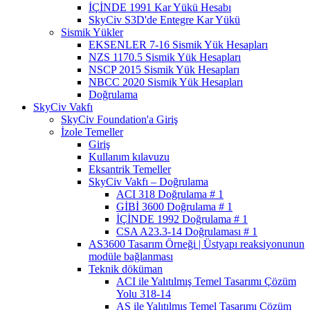
İÇİNDE 1991 Kar Yükü Hesabı
SkyCiv S3D'de Entegre Kar Yükü
Sismik Yükler
EKSENLER 7-16 Sismik Yük Hesapları
NZS 1170.5 Sismik Yük Hesapları
NSCP 2015 Sismik Yük Hesapları
NBCC 2020 Sismik Yük Hesapları
Doğrulama
SkyCiv Vakfı
SkyCiv Foundation'a Giriş
İzole Temeller
Giriş
Kullanım kılavuzu
Eksantrik Temeller
SkyCiv Vakfı – Doğrulama
ACI 318 Doğrulama # 1
GİBİ 3600 Doğrulama # 1
İÇİNDE 1992 Doğrulama # 1
CSA A23.3-14 Doğrulaması # 1
AS3600 Tasarım Örneği | Üstyapı reaksiyonunun
modüle bağlanması
Teknik döküman
ACI ile Yalıtılmış Temel Tasarımı Çözüm
Yolu 318-14
AS ile Yalıtılmış Temel Tasarımı Çözüm