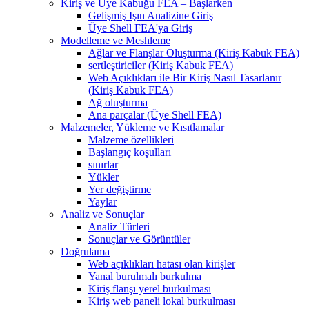
Kiriş ve Üye Kabuğu FEA – Başlarken
Gelişmiş Işın Analizine Giriş
Üye Shell FEA'ya Giriş
Modelleme ve Meshleme
Ağlar ve Flanşlar Oluşturma (Kiriş Kabuk FEA)
sertleştiriciler (Kiriş Kabuk FEA)
Web Açıklıkları ile Bir Kiriş Nasıl Tasarlanır
(Kiriş Kabuk FEA)
Ağ oluşturma
Ana parçalar (Üye Shell FEA)
Malzemeler, Yükleme ve Kısıtlamalar
Malzeme özellikleri
Başlangıç ​​koşulları
sınırlar
Yükler
Yer değiştirme
Yaylar
Analiz ve Sonuçlar
Analiz Türleri
Sonuçlar ve Görüntüler
Doğrulama
Web açıklıkları hatası olan kirişler
Yanal burulmalı burkulma
Kiriş flanşı yerel burkulması
Kiriş web paneli lokal burkulması