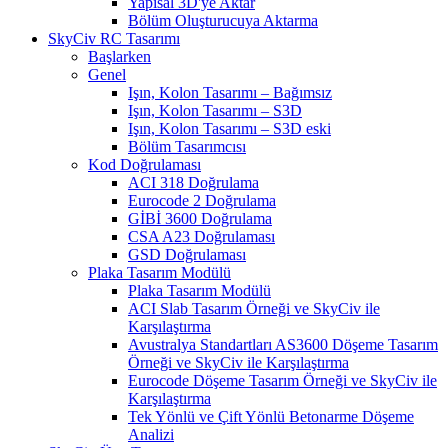
Yapısal 3D'ye Aktar
Bölüm Oluşturucuya Aktarma
SkyCiv RC Tasarımı
Başlarken
Genel
Işın, Kolon Tasarımı – Bağımsız
Işın, Kolon Tasarımı – S3D
Işın, Kolon Tasarımı – S3D eski
Bölüm Tasarımcısı
Kod Doğrulaması
ACI 318 Doğrulama
Eurocode 2 Doğrulama
GİBİ 3600 Doğrulama
CSA A23 Doğrulaması
GSD Doğrulaması
Plaka Tasarım Modülü
Plaka Tasarım Modülü
ACI Slab Tasarım Örneği ve SkyCiv ile
Karşılaştırma
Avustralya Standartları AS3600 Döşeme Tasarım
Örneği ve SkyCiv ile Karşılaştırma
Eurocode Döşeme Tasarım Örneği ve SkyCiv ile
Karşılaştırma
Tek Yönlü ve Çift Yönlü Betonarme Döşeme
Analizi