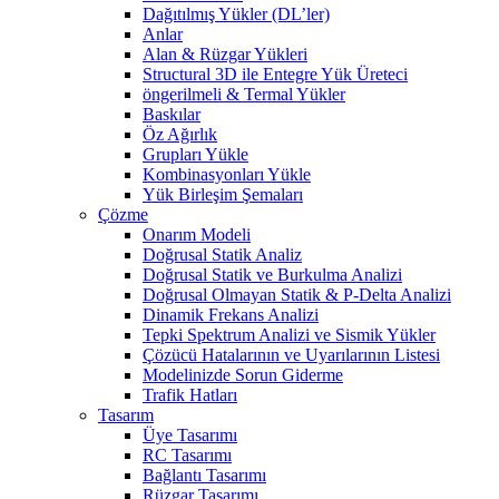
Dağıtılmış Yükler (DL’ler)
Anlar
Alan & Rüzgar Yükleri
Structural 3D ile Entegre Yük Üreteci
öngerilmeli & Termal Yükler
Baskılar
Öz Ağırlık
Grupları Yükle
Kombinasyonları Yükle
Yük Birleşim Şemaları
Çözme
Onarım Modeli
Doğrusal Statik Analiz
Doğrusal Statik ve Burkulma Analizi
Doğrusal Olmayan Statik & P-Delta Analizi
Dinamik Frekans Analizi
Tepki Spektrum Analizi ve Sismik Yükler
Çözücü Hatalarının ve Uyarılarının Listesi
Modelinizde Sorun Giderme
Trafik Hatları
Tasarım
Üye Tasarımı
RC Tasarımı
Bağlantı Tasarımı
Rüzgar Tasarımı