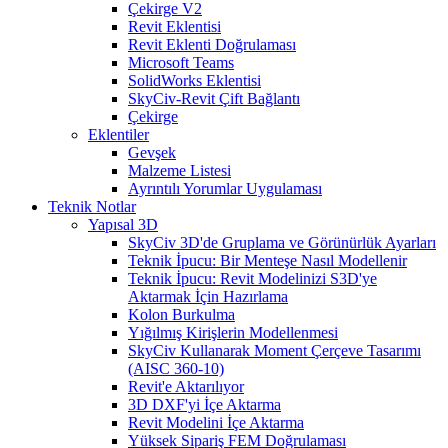
Çekirge V2
Revit Eklentisi
Revit Eklenti Doğrulaması
Microsoft Teams
SolidWorks Eklentisi
SkyCiv-Revit Çift Bağlantı
Çekirge
Eklentiler
Gevşek
Malzeme Listesi
Ayrıntılı Yorumlar Uygulaması
Teknik Notlar
Yapısal 3D
SkyCiv 3D'de Gruplama ve Görünürlük Ayarları
Teknik İpucu: Bir Menteşe Nasıl Modellenir
Teknik İpucu: Revit Modelinizi S3D'ye
Aktarmak İçin Hazırlama
Kolon Burkulma
Yığılmış Kirişlerin Modellenmesi
SkyCiv Kullanarak Moment Çerçeve Tasarımı
(AISC 360-10)
Revit'e Aktarılıyor
3D DXF'yi İçe Aktarma
Revit Modelini İçe Aktarma
Yüksek Sipariş FEM Doğrulaması