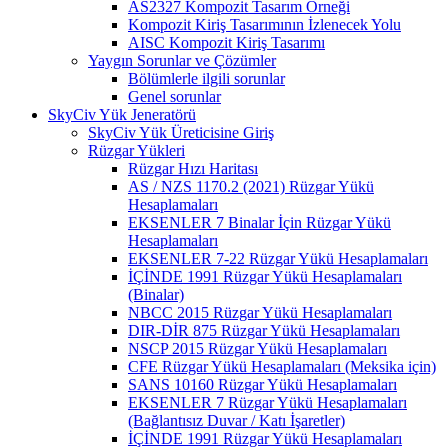
AS2327 Kompozit Tasarım Örneği
Kompozit Kiriş Tasarımının İzlenecek Yolu
AISC Kompozit Kiriş Tasarımı
Yaygın Sorunlar ve Çözümler
Bölümlerle ilgili sorunlar
Genel sorunlar
SkyCiv Yük Jeneratörü
SkyCiv Yük Üreticisine Giriş
Rüzgar Yükleri
Rüzgar Hızı Haritası
AS / NZS 1170.2 (2021) Rüzgar Yükü
Hesaplamaları
EKSENLER 7 Binalar İçin Rüzgar Yükü
Hesaplamaları
EKSENLER 7-22 Rüzgar Yükü Hesaplamaları
İÇİNDE 1991 Rüzgar Yükü Hesaplamaları
(Binalar)
NBCC 2015 Rüzgar Yükü Hesaplamaları
DIR-DİR 875 Rüzgar Yükü Hesaplamaları
NSCP 2015 Rüzgar Yükü Hesaplamaları
CFE Rüzgar Yükü Hesaplamaları (Meksika için)
SANS 10160 Rüzgar Yükü Hesaplamaları
EKSENLER 7 Rüzgar Yükü Hesaplamaları
(Bağlantısız Duvar / Katı İşaretler)
İÇİNDE 1991 Rüzgar Yükü Hesaplamaları