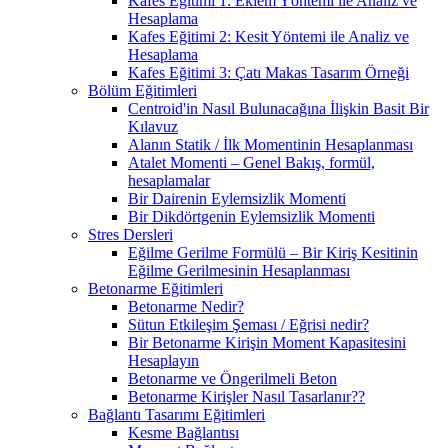
Kafes Eğitimi 1: Eklem Yöntemi ile Analiz ve
Hesaplama
Kafes Eğitimi 2: Kesit Yöntemi ile Analiz ve
Hesaplama
Kafes Eğitimi 3: Çatı Makas Tasarım Örneği
Bölüm Eğitimleri
Centroid'in Nasıl Bulunacağına İlişkin Basit Bir
Kılavuz
Alanın Statik / İlk Momentinin Hesaplanması
Atalet Momenti – Genel Bakış, formül,
hesaplamalar
Bir Dairenin Eylemsizlik Momenti
Bir Dikdörtgenin Eylemsizlik Momenti
Stres Dersleri
Eğilme Gerilme Formülü – Bir Kiriş Kesitinin
Eğilme Gerilmesinin Hesaplanması
Betonarme Eğitimleri
Betonarme Nedir?
Sütun Etkileşim Şeması / Eğrisi nedir?
Bir Betonarme Kirişin Moment Kapasitesini
Hesaplayın
Betonarme ve Öngerilmeli Beton
Betonarme Kirişler Nasıl Tasarlanır??
Bağlantı Tasarımı Eğitimleri
Kesme Bağlantısı