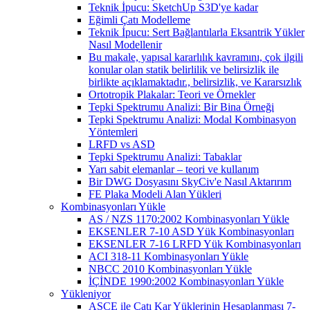
Teknik İpucu: SketchUp S3D'ye kadar
Eğimli Çatı Modelleme
Teknik İpucu: Sert Bağlantılarla Eksantrik Yükler
Nasıl Modellenir
Bu makale, yapısal kararlılık kavramını, çok ilgili
konular olan statik belirlilik ve belirsizlik ile
birlikte açıklamaktadır., belirsizlik, ve Kararsızlık
Ortotropik Plakalar: Teori ve Örnekler
Tepki Spektrumu Analizi: Bir Bina Örneği
Tepki Spektrumu Analizi: Modal Kombinasyon
Yöntemleri
LRFD vs ASD
Tepki Spektrumu Analizi: Tabaklar
Yarı sabit elemanlar – teori ve kullanım
Bir DWG Dosyasını SkyCiv'e Nasıl Aktarırım
FE Plaka Modeli Alan Yükleri
Kombinasyonları Yükle
AS / NZS 1170:2002 Kombinasyonları Yükle
EKSENLER 7-10 ASD Yük Kombinasyonları
EKSENLER 7-16 LRFD Yük Kombinasyonları
ACI 318-11 Kombinasyonları Yükle
NBCC 2010 Kombinasyonları Yükle
İÇİNDE 1990:2002 Kombinasyonları Yükle
Yükleniyor
ASCE ile Çatı Kar Yüklerinin Hesaplanması 7-