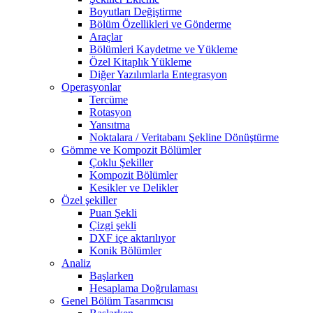
Boyutları Değiştirme
Bölüm Özellikleri ve Gönderme
Araçlar
Bölümleri Kaydetme ve Yükleme
Özel Kitaplık Yükleme
Diğer Yazılımlarla Entegrasyon
Operasyonlar
Tercüme
Rotasyon
Yansıtma
Noktalara / Veritabanı Şekline Dönüştürme
Gömme ve Kompozit Bölümler
Çoklu Şekiller
Kompozit Bölümler
Kesikler ve Delikler
Özel şekiller
Puan Şekli
Çizgi şekli
DXF içe aktarılıyor
Konik Bölümler
Analiz
Başlarken
Hesaplama Doğrulaması
Genel Bölüm Tasarımcısı