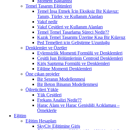
Moment Bağlantısı
Temel Tasarım Eğitimleri
Temel İnşa Etmek İçin Eksiksiz Bir Kılavuz:
Tanım, Türler, ve Kullanım Alanları
Vakıf nedir
Vakıf Çeşitleri ve Kullanım Alanları
Temel Temel Tasarlama Süreci Nedir??
Kazık Temel Tasarımı Üzerine Kısa Bir Kılavuz
Ped Temelleri için Geliştirme Uzunluğu
Denklemler ve Özetler
Eylemsizlik Momenti Formülü ve Denklemleri
Çeşitli Işın Bölümlerinin Centroid Denklemleri
Kiriş Saptırma Formülü ve Denklemleri
Eğilme Momenti Denklemleri
Öne çıkan projeler
Bir Seranın Modellenmesi
Bir Beton Binanın Modellenmesi
Öğreticileri Yükle
Yük Çeşitleri
Frekans Analizi Nedir??
Haraç Alanı ve Haraç Genişliği Açıklaması –
Örneklerle
Eğitim
Eğitim Hesapları
SkyCiv Eğitimine Giriş