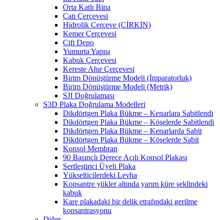
Orta Katlı Bina
Çatı Çerçevesi
Hidrolik Çerçeve (ÇİRKİN)
Kemer Çerçevesi
Çift Depo
Yumurta Yapısı
Kabuk Çerçevesi
Kereste Ahır Çerçevesi
Birim Dönüştürme Modeli (İmparatorluk)
Birim Dönüştürme Modeli (Metrik)
SJI Doğrulaması
S3D Plaka Doğrulama Modelleri
Dikdörtgen Plaka Bükme – Kenarlara Sabitlendi
Dikdörtgen Plaka Bükme – Köşelerde Sabitlendi
Dikdörtgen Plaka Bükme – Kenarlarda Sabit
Dikdörtgen Plaka Bükme – Köşelerde Sabit
Konsol Membran
90 Basınçlı Derece Açılı Konsol Plakası
Sertleştirici Üyeli Plaka
Yükselticilerdeki Levha
Konsantre yükler altında yarım küre şeklindeki
kabuk
Kare plakadaki bir delik etrafındaki gerilme
konsantrasyonu
Diğer