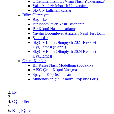
Öğrencilerinizin CSV'sini Nasıl Yüklersiniz?
Vaka Analizi: Monash Üniversitesi
SkyCiv kullanan kurslar
Bilim Olimpiyatı
Başlarken
Bir Boomilever Nasıl Tasarlanır
Bir Köprü Nasıl Tasarlanır
Yaygın Boomilever Arızaları Nasıl Test Edilir
Şablonlar
SkyCiv Bilim Olimpiyatı 2021 Rekabet
Uygulaması (Köprü)
SkyCiv Bilim Olimpiyatı 2024 Rekabet
Uygulaması
Örnek Kurslar
Bir Kafes Nasıl Modellenir (30dakika)
AISC Çelik Köprü Yarışması
Spagetti Köprüsü Tasarımı
Mühendisler için Tasarım Projesine Giriş
Ev
Öğreticiler
Kiriş Eğiticileri