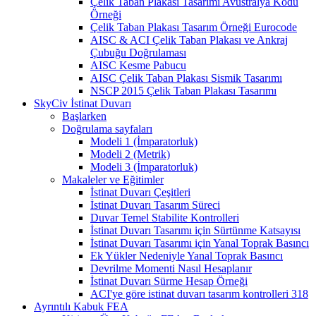
Çelik Taban Plakası Tasarımı Avustralya Kodu
Örneği
Çelik Taban Plakası Tasarım Örneği Eurocode
AISC & ACI Çelik Taban Plakası ve Ankraj
Çubuğu Doğrulaması
AISC Kesme Pabucu
AISC Çelik Taban Plakası Sismik Tasarımı
NSCP 2015 Çelik Taban Plakası Tasarımı
SkyCiv İstinat Duvarı
Başlarken
Doğrulama sayfaları
Modeli 1 (İmparatorluk)
Modeli 2 (Metrik)
Modeli 3 (İmparatorluk)
Makaleler ve Eğitimler
İstinat Duvarı Çeşitleri
İstinat Duvarı Tasarım Süreci
Duvar Temel Stabilite Kontrolleri
İstinat Duvarı Tasarımı için Sürtünme Katsayısı
İstinat Duvarı Tasarımı için Yanal Toprak Basıncı
Ek Yükler Nedeniyle Yanal Toprak Basıncı
Devrilme Momenti Nasıl Hesaplanır
İstinat Duvarı Sürme Hesap Örneği
ACI'ye göre istinat duvarı tasarım kontrolleri 318
Ayrıntılı Kabuk FEA