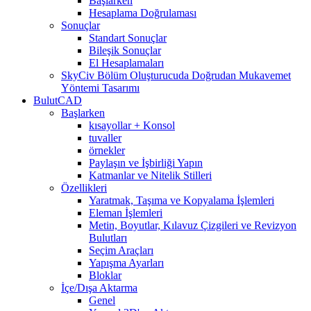
Başlarken
Hesaplama Doğrulaması
Sonuçlar
Standart Sonuçlar
Bileşik Sonuçlar
El Hesaplamaları
SkyCiv Bölüm Oluşturucuda Doğrudan Mukavemet
Yöntemi Tasarımı
BulutCAD
Başlarken
kısayollar + Konsol
tuvaller
örnekler
Paylaşın ve İşbirliği Yapın
Katmanlar ve Nitelik Stilleri
Özellikleri
Yaratmak, Taşıma ve Kopyalama İşlemleri
Eleman İşlemleri
Metin, Boyutlar, Kılavuz Çizgileri ve Revizyon
Bulutları
Seçim Araçları
Yapışma Ayarları
Bloklar
İçe/Dışa Aktarma
Genel