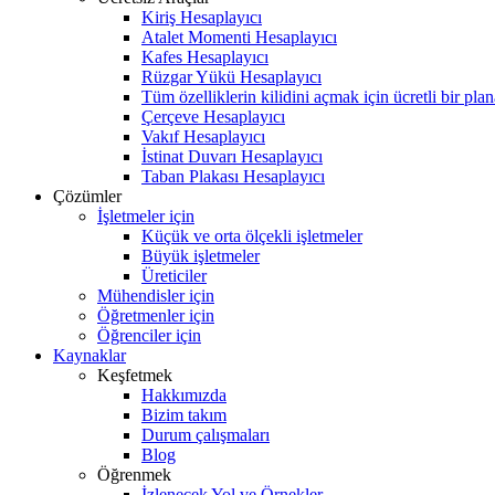
Kiriş Hesaplayıcı
Atalet Momenti Hesaplayıcı
Kafes Hesaplayıcı
Rüzgar Yükü Hesaplayıcı
Tüm özelliklerin kilidini açmak için ücretli bir pla
Çerçeve Hesaplayıcı
Vakıf Hesaplayıcı
İstinat Duvarı Hesaplayıcı
Taban Plakası Hesaplayıcı
Çözümler
İşletmeler için
Küçük ve orta ölçekli işletmeler
Büyük işletmeler
Üreticiler
Mühendisler için
Öğretmenler için
Öğrenciler için
Kaynaklar
Keşfetmek
Hakkımızda
Bizim takım
Durum çalışmaları
Blog
Öğrenmek
İzlenecek Yol ve Örnekler