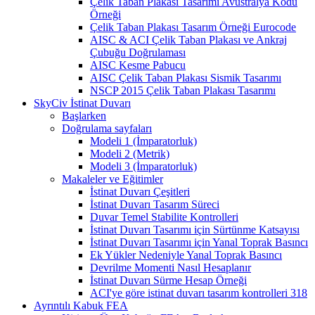
Çelik Taban Plakası Tasarımı Avustralya Kodu
Örneği
Çelik Taban Plakası Tasarım Örneği Eurocode
AISC & ACI Çelik Taban Plakası ve Ankraj
Çubuğu Doğrulaması
AISC Kesme Pabucu
AISC Çelik Taban Plakası Sismik Tasarımı
NSCP 2015 Çelik Taban Plakası Tasarımı
SkyCiv İstinat Duvarı
Başlarken
Doğrulama sayfaları
Modeli 1 (İmparatorluk)
Modeli 2 (Metrik)
Modeli 3 (İmparatorluk)
Makaleler ve Eğitimler
İstinat Duvarı Çeşitleri
İstinat Duvarı Tasarım Süreci
Duvar Temel Stabilite Kontrolleri
İstinat Duvarı Tasarımı için Sürtünme Katsayısı
İstinat Duvarı Tasarımı için Yanal Toprak Basıncı
Ek Yükler Nedeniyle Yanal Toprak Basıncı
Devrilme Momenti Nasıl Hesaplanır
İstinat Duvarı Sürme Hesap Örneği
ACI'ye göre istinat duvarı tasarım kontrolleri 318
Ayrıntılı Kabuk FEA