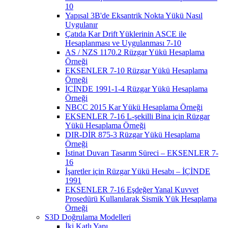
10
Yapısal 3B'de Eksantrik Nokta Yükü Nasıl
Uygulanır
Çatıda Kar Drift Yüklerinin ASCE ile
Hesaplanması ve Uygulanması 7-10
AS / NZS 1170.2 Rüzgar Yükü Hesaplama
Örneği
EKSENLER 7-10 Rüzgar Yükü Hesaplama
Örneği
İÇİNDE 1991-1-4 Rüzgar Yükü Hesaplama
Örneği
NBCC 2015 Kar Yükü Hesaplama Örneği
EKSENLER 7-16 L-şekilli Bina için Rüzgar
Yükü Hesaplama Örneği
DIR-DİR 875-3 Rüzgar Yükü Hesaplama
Örneği
İstinat Duvarı Tasarım Süreci – EKSENLER 7-
16
İşaretler için Rüzgar Yükü Hesabı – İÇİNDE
1991
EKSENLER 7-16 Eşdeğer Yanal Kuvvet
Prosedürü Kullanılarak Sismik Yük Hesaplama
Örneği
S3D Doğrulama Modelleri
İki Katlı Yapı