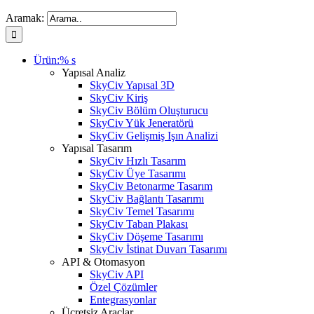
Aramak:
Ürün:% s
Yapısal Analiz
SkyCiv Yapısal 3D
SkyCiv Kiriş
SkyCiv Bölüm Oluşturucu
SkyCiv Yük Jeneratörü
SkyCiv Gelişmiş Işın Analizi
Yapısal Tasarım
SkyCiv Hızlı Tasarım
SkyCiv Üye Tasarımı
SkyCiv Betonarme Tasarım
SkyCiv Bağlantı Tasarımı
SkyCiv Temel Tasarımı
SkyCiv Taban Plakası
SkyCiv Döşeme Tasarımı
SkyCiv İstinat Duvarı Tasarımı
API & Otomasyon
SkyCiv API
Özel Çözümler
Entegrasyonlar
Ücretsiz Araçlar