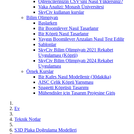
Öğrencilerinizin CSV'sini Nasıl Yüklersiniz?
Vaka Analizi: Monash Üniversitesi
SkyCiv kullanan kurslar
Bilim Olimpiyatı
Başlarken
Bir Boomilever Nasıl Tasarlanır
Bir Köprü Nasıl Tasarlanır
Yaygın Boomilever Arızaları Nasıl Test Edilir
Şablonlar
SkyCiv Bilim Olimpiyatı 2021 Rekabet
Uygulaması (Köprü)
SkyCiv Bilim Olimpiyatı 2024 Rekabet
Uygulaması
Örnek Kurslar
Bir Kafes Nasıl Modellenir (30dakika)
AISC Çelik Köprü Yarışması
Spagetti Köprüsü Tasarımı
Mühendisler için Tasarım Projesine Giriş
Ev
Teknik Notlar
S3D Plaka Doğrulama Modelleri