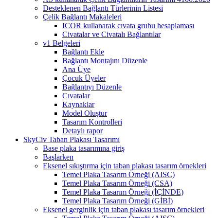
Desteklenen Bağlantı Türlerinin Listesi
Çelik Bağlantı Makaleleri
ICOR kullanarak cıvata grubu hesaplaması
Civatalar ve Civatalı Bağlantılar
v1 Belgeleri
Bağlantı Ekle
Bağlantı Montajını Düzenle
Ana Üye
Çocuk Üyeler
Bağlantıyı Düzenle
Cıvatalar
Kaynaklar
Model Oluştur
Tasarım Kontrolleri
Detaylı rapor
SkyCiv Taban Plakası Tasarımı
Base plaka tasarımına giriş
Başlarken
Eksenel sıkıştırma için taban plakası tasarım örnekleri
Temel Plaka Tasarım Örneği (AISC)
Temel Plaka Tasarım Örneği (CSA)
Temel Plaka Tasarım Örneği (İÇİNDE)
Temel Plaka Tasarım Örneği (GİBİ)
Eksenel gerginlik için taban plakası tasarım örnekleri