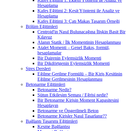
Kafes Eğitimi 1: Eklem Yöntemi ile Analiz ve
Hesaplama
Kafes Eğitimi 2: Kesit Yöntemi ile Analiz ve
Hesaplama
Kafes Eğitimi 3: Çatı Makas Tasarım Örneği
Bölüm Eğitimleri
Centroid'in Nasıl Bulunacağına İlişkin Basit Bir
Kılavuz
Alanın Statik / İlk Momentinin Hesaplanması
Atalet Momenti – Genel Bakış, formül,
hesaplamalar
Bir Dairenin Eylemsizlik Momenti
Bir Dikdörtgenin Eylemsizlik Momenti
Stres Dersleri
Eğilme Gerilme Formülü – Bir Kiriş Kesitinin
Eğilme Gerilmesinin Hesaplanması
Betonarme Eğitimleri
Betonarme Nedir?
Sütun Etkileşim Şeması / Eğrisi nedir?
Bir Betonarme Kirişin Moment Kapasitesini
Hesaplayın
Betonarme ve Öngerilmeli Beton
Betonarme Kirişler Nasıl Tasarlanır??
Bağlantı Tasarımı Eğitimleri
Kesme Bağlantısı