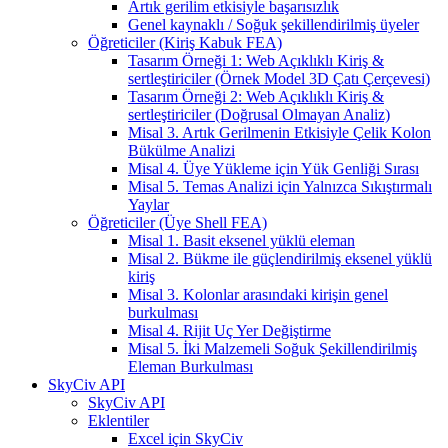
Artık gerilim etkisiyle başarısızlık
Genel kaynaklı / Soğuk şekillendirilmiş üyeler
Öğreticiler (Kiriş Kabuk FEA)
Tasarım Örneği 1: Web Açıklıklı Kiriş &
sertleştiriciler (Örnek Model 3D Çatı Çerçevesi)
Tasarım Örneği 2: Web Açıklıklı Kiriş &
sertleştiriciler (Doğrusal Olmayan Analiz)
Misal 3. Artık Gerilmenin Etkisiyle Çelik Kolon
Bükülme Analizi
Misal 4. Üye Yükleme için Yük Genliği Sırası
Misal 5. Temas Analizi için Yalnızca Sıkıştırmalı
Yaylar
Öğreticiler (Üye Shell FEA)
Misal 1. Basit eksenel yüklü eleman
Misal 2. Bükme ile güçlendirilmiş eksenel yüklü
kiriş
Misal 3. Kolonlar arasındaki kirişin genel
burkulması
Misal 4. Rijit Uç Yer Değiştirme
Misal 5. İki Malzemeli Soğuk Şekillendirilmiş
Eleman Burkulması
SkyCiv API
SkyCiv API
Eklentiler
Excel için SkyCiv