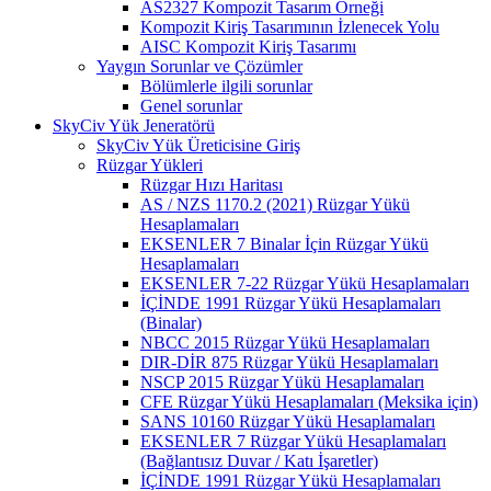
AS2327 Kompozit Tasarım Örneği
Kompozit Kiriş Tasarımının İzlenecek Yolu
AISC Kompozit Kiriş Tasarımı
Yaygın Sorunlar ve Çözümler
Bölümlerle ilgili sorunlar
Genel sorunlar
SkyCiv Yük Jeneratörü
SkyCiv Yük Üreticisine Giriş
Rüzgar Yükleri
Rüzgar Hızı Haritası
AS / NZS 1170.2 (2021) Rüzgar Yükü
Hesaplamaları
EKSENLER 7 Binalar İçin Rüzgar Yükü
Hesaplamaları
EKSENLER 7-22 Rüzgar Yükü Hesaplamaları
İÇİNDE 1991 Rüzgar Yükü Hesaplamaları
(Binalar)
NBCC 2015 Rüzgar Yükü Hesaplamaları
DIR-DİR 875 Rüzgar Yükü Hesaplamaları
NSCP 2015 Rüzgar Yükü Hesaplamaları
CFE Rüzgar Yükü Hesaplamaları (Meksika için)
SANS 10160 Rüzgar Yükü Hesaplamaları
EKSENLER 7 Rüzgar Yükü Hesaplamaları
(Bağlantısız Duvar / Katı İşaretler)
İÇİNDE 1991 Rüzgar Yükü Hesaplamaları