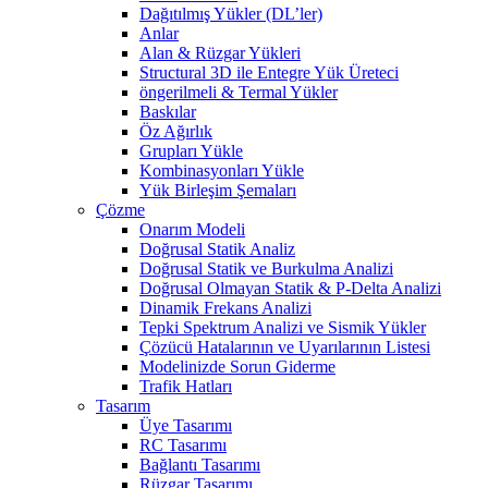
Dağıtılmış Yükler (DL’ler)
Anlar
Alan & Rüzgar Yükleri
Structural 3D ile Entegre Yük Üreteci
öngerilmeli & Termal Yükler
Baskılar
Öz Ağırlık
Grupları Yükle
Kombinasyonları Yükle
Yük Birleşim Şemaları
Çözme
Onarım Modeli
Doğrusal Statik Analiz
Doğrusal Statik ve Burkulma Analizi
Doğrusal Olmayan Statik & P-Delta Analizi
Dinamik Frekans Analizi
Tepki Spektrum Analizi ve Sismik Yükler
Çözücü Hatalarının ve Uyarılarının Listesi
Modelinizde Sorun Giderme
Trafik Hatları
Tasarım
Üye Tasarımı
RC Tasarımı
Bağlantı Tasarımı
Rüzgar Tasarımı