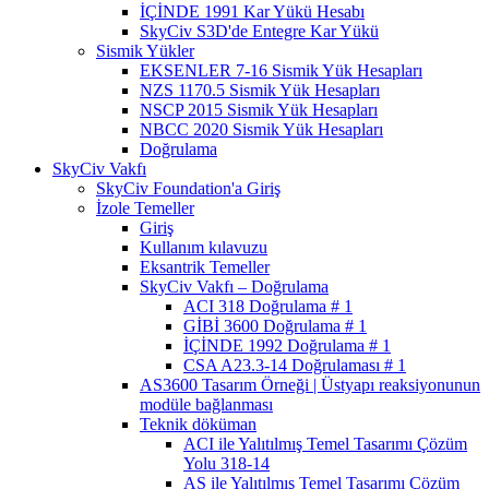
İÇİNDE 1991 Kar Yükü Hesabı
SkyCiv S3D'de Entegre Kar Yükü
Sismik Yükler
EKSENLER 7-16 Sismik Yük Hesapları
NZS 1170.5 Sismik Yük Hesapları
NSCP 2015 Sismik Yük Hesapları
NBCC 2020 Sismik Yük Hesapları
Doğrulama
SkyCiv Vakfı
SkyCiv Foundation'a Giriş
İzole Temeller
Giriş
Kullanım kılavuzu
Eksantrik Temeller
SkyCiv Vakfı – Doğrulama
ACI 318 Doğrulama # 1
GİBİ 3600 Doğrulama # 1
İÇİNDE 1992 Doğrulama # 1
CSA A23.3-14 Doğrulaması # 1
AS3600 Tasarım Örneği | Üstyapı reaksiyonunun
modüle bağlanması
Teknik döküman
ACI ile Yalıtılmış Temel Tasarımı Çözüm
Yolu 318-14
AS ile Yalıtılmış Temel Tasarımı Çözüm