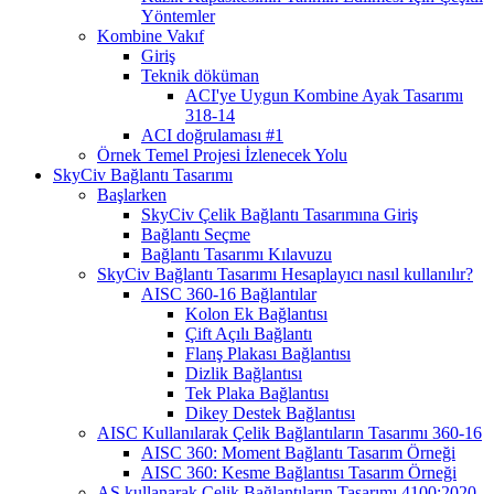
Yöntemler
Kombine Vakıf
Giriş
Teknik döküman
ACI'ye Uygun Kombine Ayak Tasarımı
318-14
ACI doğrulaması #1
Örnek Temel Projesi İzlenecek Yolu
SkyCiv Bağlantı Tasarımı
Başlarken
SkyCiv Çelik Bağlantı Tasarımına Giriş
Bağlantı Seçme
Bağlantı Tasarımı Kılavuzu
SkyCiv Bağlantı Tasarımı Hesaplayıcı nasıl kullanılır?
AISC 360-16 Bağlantılar
Kolon Ek Bağlantısı
Çift Açılı Bağlantı
Flanş Plakası Bağlantısı
Dizlik Bağlantısı
Tek Plaka Bağlantısı
Dikey Destek Bağlantısı
AISC Kullanılarak Çelik Bağlantıların Tasarımı 360-16
AISC 360: Moment Bağlantı Tasarım Örneği
AISC 360: Kesme Bağlantısı Tasarım Örneği
AS kullanarak Çelik Bağlantıların Tasarımı 4100:2020