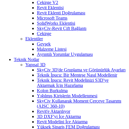
Çekirge V2
Revit Eklentisi
Revit Eklenti Doğrulaması
Microsoft Teams
SolidWorks Eklentisi
SkyCiv-Revit Çift Bağlantı
Çekirge
Eklentiler
Gevşek
Malzeme Listesi
Ayrıntılı Yorumlar Uygulaması
Teknik Notlar
Yapısal 3D
SkyCiv 3D'de Gruplama ve Görünürlük Ayarları
Teknik İpucu: Bir Menteşe Nasıl Modellenir
Teknik İpucu: Revit Modelinizi S3D'ye
Aktarmak İçin Hazırlama
Kolon Burkulma
Yığılmış Kirişlerin Modellenmesi
SkyCiv Kullanarak Moment Çerçeve Tasarımı
(AISC 360-10)
Revit'e Aktarılıyor
3D DXF'yi İçe Aktarma
Revit Modelini İçe Aktarma
Yüksek Sipariş FEM Doğrulaması