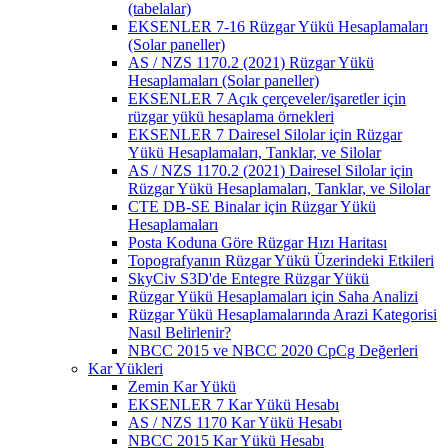
(tabelalar)
EKSENLER 7-16 Rüzgar Yükü Hesaplamaları
(Solar paneller)
AS / NZS 1170.2 (2021) Rüzgar Yükü
Hesaplamaları (Solar paneller)
EKSENLER 7 Açık çerçeveler/işaretler için
rüzgar yükü hesaplama örnekleri
EKSENLER 7 Dairesel Silolar için Rüzgar
Yükü Hesaplamaları, Tanklar, ve Silolar
AS / NZS 1170.2 (2021) Dairesel Silolar için
Rüzgar Yükü Hesaplamaları, Tanklar, ve Silolar
CTE DB-SE Binalar için Rüzgar Yükü
Hesaplamaları
Posta Koduna Göre Rüzgar Hızı Haritası
Topografyanın Rüzgar Yükü Üzerindeki Etkileri
SkyCiv S3D'de Entegre Rüzgar Yükü
Rüzgar Yükü Hesaplamaları için Saha Analizi
Rüzgar Yükü Hesaplamalarında Arazi Kategorisi
Nasıl Belirlenir?
NBCC 2015 ve NBCC 2020 CpCg Değerleri
Kar Yükleri
Zemin Kar Yükü
EKSENLER 7 Kar Yükü Hesabı
AS / NZS 1170 Kar Yükü Hesabı
NBCC 2015 Kar Yükü Hesabı