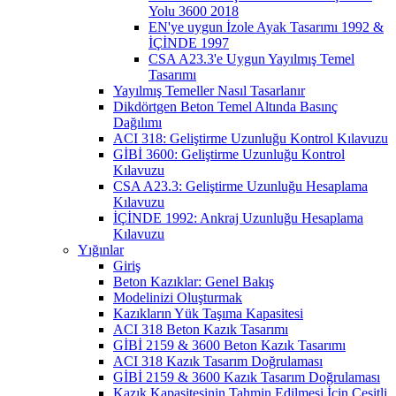
Yolu 3600 2018
EN'ye uygun İzole Ayak Tasarımı 1992 &
İÇİNDE 1997
CSA A23.3'e Uygun Yayılmış Temel
Tasarımı
Yayılmış Temeller Nasıl Tasarlanır
Dikdörtgen Beton Temel Altında Basınç
Dağılımı
ACI 318: Geliştirme Uzunluğu Kontrol Kılavuzu
GİBİ 3600: Geliştirme Uzunluğu Kontrol
Kılavuzu
CSA A23.3: Geliştirme Uzunluğu Hesaplama
Kılavuzu
İÇİNDE 1992: Ankraj Uzunluğu Hesaplama
Kılavuzu
Yığınlar
Giriş
Beton Kazıklar: Genel Bakış
Modelinizi Oluşturmak
Kazıkların Yük Taşıma Kapasitesi
ACI 318 Beton Kazık Tasarımı
GİBİ 2159 & 3600 Beton Kazık Tasarımı
ACI 318 Kazık Tasarım Doğrulaması
GİBİ 2159 & 3600 Kazık Tasarım Doğrulaması
Kazık Kapasitesinin Tahmin Edilmesi İçin Çeşitli