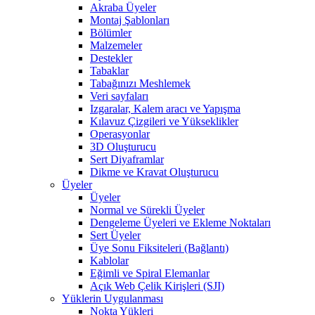
Akraba Üyeler
Montaj Şablonları
Bölümler
Malzemeler
Destekler
Tabaklar
Tabağınızı Meshlemek
Veri sayfaları
Izgaralar, Kalem aracı ve Yapışma
Kılavuz Çizgileri ve Yükseklikler
Operasyonlar
3D Oluşturucu
Sert Diyaframlar
Dikme ve Kravat Oluşturucu
Üyeler
Üyeler
Normal ve Sürekli Üyeler
Dengeleme Üyeleri ve Ekleme Noktaları
Sert Üyeler
Üye Sonu Fiksiteleri (Bağlantı)
Kablolar
Eğimli ve Spiral Elemanlar
Açık Web Çelik Kirişleri (SJI)
Yüklerin Uygulanması
Nokta Yükleri