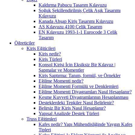
Kaldırma Pabucu Tasarım Kılavuzu
Soğuk Şekillendirilmiş Çelik Aşık Tasarımı
Kılavuzu
Kanada Ahşap Kiriş Tasarımı Kılavuzu
AS Kılavuzu 4100 Çelik Tasarım
EN Kılavuzu 1993-1-1 Eurocode 3 Çelik
Tasarım
Öğreticiler
Kiriş Eğiticileri
Kiriş nedir?
Kiriş Türleri
Konsol Kirişi İçin Eksiksiz Bir Kılavuz |
Sapmalar ve Momentler
Kiriş Saptırma: Tanım, formül, ve Örnekler
Eğilme Momenti nedir?
Eğilme Momenti Formülü ve Denklemleri
Eğilme Momenti Diyagramları Nasıl Hesaplanır?
Kesme Kuvveti Diyagramlarının Hesaplanması
Desteklerdeki Tepkiler Nasıl Belirlenir?
Belirsiz Bir Kiriş Nasıl Hesaplanır?
Yapısal Analizde Destek Türleri
Truss Eğitimleri
Kafes nedir? Yapı Mühendisliğinde Yaygın Kafes
Tipleri