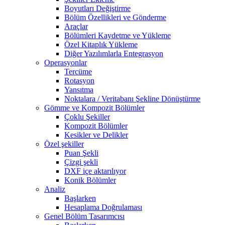
Boyutları Değiştirme
Bölüm Özellikleri ve Gönderme
Araçlar
Bölümleri Kaydetme ve Yükleme
Özel Kitaplık Yükleme
Diğer Yazılımlarla Entegrasyon
Operasyonlar
Tercüme
Rotasyon
Yansıtma
Noktalara / Veritabanı Şekline Dönüştürme
Gömme ve Kompozit Bölümler
Çoklu Şekiller
Kompozit Bölümler
Kesikler ve Delikler
Özel şekiller
Puan Şekli
Çizgi şekli
DXF içe aktarılıyor
Konik Bölümler
Analiz
Başlarken
Hesaplama Doğrulaması
Genel Bölüm Tasarımcısı