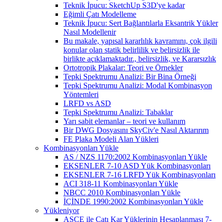
Teknik İpucu: SketchUp S3D'ye kadar
Eğimli Çatı Modelleme
Teknik İpucu: Sert Bağlantılarla Eksantrik Yükler
Nasıl Modellenir
Bu makale, yapısal kararlılık kavramını, çok ilgili
konular olan statik belirlilik ve belirsizlik ile
birlikte açıklamaktadır., belirsizlik, ve Kararsızlık
Ortotropik Plakalar: Teori ve Örnekler
Tepki Spektrumu Analizi: Bir Bina Örneği
Tepki Spektrumu Analizi: Modal Kombinasyon
Yöntemleri
LRFD vs ASD
Tepki Spektrumu Analizi: Tabaklar
Yarı sabit elemanlar – teori ve kullanım
Bir DWG Dosyasını SkyCiv'e Nasıl Aktarırım
FE Plaka Modeli Alan Yükleri
Kombinasyonları Yükle
AS / NZS 1170:2002 Kombinasyonları Yükle
EKSENLER 7-10 ASD Yük Kombinasyonları
EKSENLER 7-16 LRFD Yük Kombinasyonları
ACI 318-11 Kombinasyonları Yükle
NBCC 2010 Kombinasyonları Yükle
İÇİNDE 1990:2002 Kombinasyonları Yükle
Yükleniyor
ASCE ile Çatı Kar Yüklerinin Hesaplanması 7-