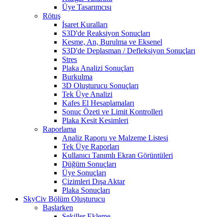
Üye Tasarımcısı
Rötuş
İşaret Kuralları
S3D'de Reaksiyon Sonuçları
Kesme, An, Burulma ve Eksenel
S3D'de Deplasman / Defleksiyon Sonuçları
Stres
Plaka Analizi Sonuçları
Burkulma
3D Oluşturucu Sonuçları
Tek Üye Analizi
Kafes El Hesaplamaları
Sonuç Özeti ve Limit Kontrolleri
Plaka Kesit Kesimleri
Raporlama
Analiz Raporu ve Malzeme Listesi
Tek Üye Raporları
Kullanıcı Tanımlı Ekran Görüntüleri
Düğüm Sonuçları
Üye Sonuçları
Çizimleri Dışa Aktar
Plaka Sonuçları
SkyCiv Bölüm Oluşturucu
Başlarken
Şekiller Ekleme