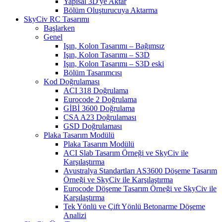
Yapısal 3D'ye Aktar
Bölüm Oluşturucuya Aktarma
SkyCiv RC Tasarımı
Başlarken
Genel
Işın, Kolon Tasarımı – Bağımsız
Işın, Kolon Tasarımı – S3D
Işın, Kolon Tasarımı – S3D eski
Bölüm Tasarımcısı
Kod Doğrulaması
ACI 318 Doğrulama
Eurocode 2 Doğrulama
GİBİ 3600 Doğrulama
CSA A23 Doğrulaması
GSD Doğrulaması
Plaka Tasarım Modülü
Plaka Tasarım Modülü
ACI Slab Tasarım Örneği ve SkyCiv ile
Karşılaştırma
Avustralya Standartları AS3600 Döşeme Tasarım
Örneği ve SkyCiv ile Karşılaştırma
Eurocode Döşeme Tasarım Örneği ve SkyCiv ile
Karşılaştırma
Tek Yönlü ve Çift Yönlü Betonarme Döşeme
Analizi