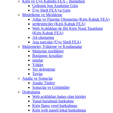
Kiriş ve Üye Kabuğu FEA – Başlarken
Gelişmiş Işın Analizine Giriş
Üye Shell FEA'ya Giriş
Modelleme ve Meshleme
Ağlar ve Flanşlar Oluşturma (Kiriş Kabuk FEA)
sertleştiriciler (Kiriş Kabuk FEA)
Web Açıklıkları ile Bir Kiriş Nasıl Tasarlanır
(Kiriş Kabuk FEA)
Ağ oluşturma
Ana parçalar (Üye Shell FEA)
Malzemeler, Yükleme ve Kısıtlamalar
Malzeme özellikleri
Başlangıç ​​koşulları
sınırlar
Yükler
Yer değiştirme
Yaylar
Analiz ve Sonuçlar
Analiz Türleri
Sonuçlar ve Görüntüler
Doğrulama
Web açıklıkları hatası olan kirişler
Yanal burulmalı burkulma
Kiriş flanşı yerel burkulması
Kiriş web paneli lokal burkulması