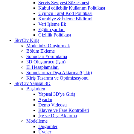
Servis Seviyesi Sözleşmesi
Kabul edilebilir Kullanım Politikası
Üçüncü Taraf Kod Politikası
Kurabiye & İzleme Bildirimi
Veri İşleme Ek
Eğitim şartları
Gizlilik Politikası
SkyCiv Kiriş
Modelinizi Oluşturmak
Bölüm Ekleme
Sonuçları Yorumlama
3D Oluşturucu (Işın)
El Hesaplamaları
Sonuçlarınızı Dışa Aktarma (Çıktı)
Kiriş Tasarımı ve Optimizasyonu
SkyCiv Yapısal 3D
Başlarken
Yapısal 3D'ye Giriş
Ayarlar
Demo Videosu
Klavye ve Fare Kontrolleri
İçe ve Dışa Aktarma
Modelleme
Düğümler
Üyeler