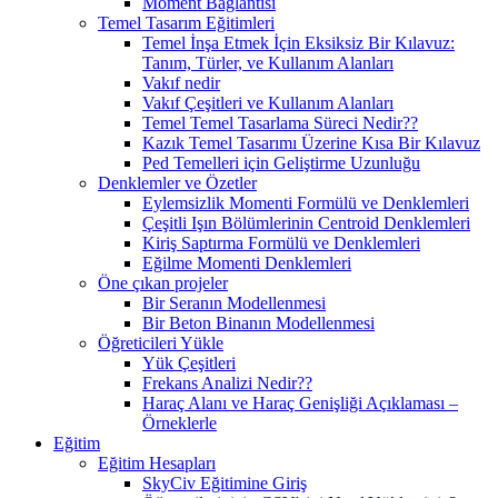
Moment Bağlantısı
Temel Tasarım Eğitimleri
Temel İnşa Etmek İçin Eksiksiz Bir Kılavuz:
Tanım, Türler, ve Kullanım Alanları
Vakıf nedir
Vakıf Çeşitleri ve Kullanım Alanları
Temel Temel Tasarlama Süreci Nedir??
Kazık Temel Tasarımı Üzerine Kısa Bir Kılavuz
Ped Temelleri için Geliştirme Uzunluğu
Denklemler ve Özetler
Eylemsizlik Momenti Formülü ve Denklemleri
Çeşitli Işın Bölümlerinin Centroid Denklemleri
Kiriş Saptırma Formülü ve Denklemleri
Eğilme Momenti Denklemleri
Öne çıkan projeler
Bir Seranın Modellenmesi
Bir Beton Binanın Modellenmesi
Öğreticileri Yükle
Yük Çeşitleri
Frekans Analizi Nedir??
Haraç Alanı ve Haraç Genişliği Açıklaması –
Örneklerle
Eğitim
Eğitim Hesapları
SkyCiv Eğitimine Giriş