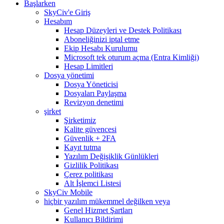
Başlarken
SkyCiv'e Giriş
Hesabım
Hesap Düzeyleri ve Destek Politikası
Aboneliğinizi iptal etme
Ekip Hesabı Kurulumu
Microsoft tek oturum açma (Entra Kimliği)
Hesap Limitleri
Dosya yönetimi
Dosya Yöneticisi
Dosyaları Paylaşma
Revizyon denetimi
şirket
Şirketimiz
Kalite güvencesi
Güvenlik + 2FA
Kayıt tutma
Yazılım Değişiklik Günlükleri
Gizlilik Politikası
Çerez politikası
Alt İşlemci Listesi
SkyCiv Mobile
hiçbir yazılım mükemmel değilken veya
Genel Hizmet Şartları
Kullanıcı Bildirimi