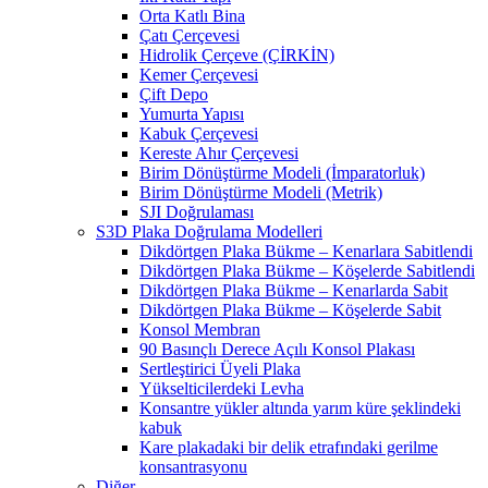
Orta Katlı Bina
Çatı Çerçevesi
Hidrolik Çerçeve (ÇİRKİN)
Kemer Çerçevesi
Çift Depo
Yumurta Yapısı
Kabuk Çerçevesi
Kereste Ahır Çerçevesi
Birim Dönüştürme Modeli (İmparatorluk)
Birim Dönüştürme Modeli (Metrik)
SJI Doğrulaması
S3D Plaka Doğrulama Modelleri
Dikdörtgen Plaka Bükme – Kenarlara Sabitlendi
Dikdörtgen Plaka Bükme – Köşelerde Sabitlendi
Dikdörtgen Plaka Bükme – Kenarlarda Sabit
Dikdörtgen Plaka Bükme – Köşelerde Sabit
Konsol Membran
90 Basınçlı Derece Açılı Konsol Plakası
Sertleştirici Üyeli Plaka
Yükselticilerdeki Levha
Konsantre yükler altında yarım küre şeklindeki
kabuk
Kare plakadaki bir delik etrafındaki gerilme
konsantrasyonu
Diğer