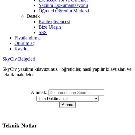
Yazılım Dokümantasyonu
Öğrenci Öğrenim Merkezi
Destek
Kalite güvencesi
Bize Ulaşın
SSS
Fiyatlandırma
Oturum aç
Kaydol
SkyCiv Belgeleri
SkyCiv yazılımı kılavuzunuz - öğreticiler, nasıl yapılır kılavuzları ve
teknik makaleler
Aramak:
Teknik Notlar