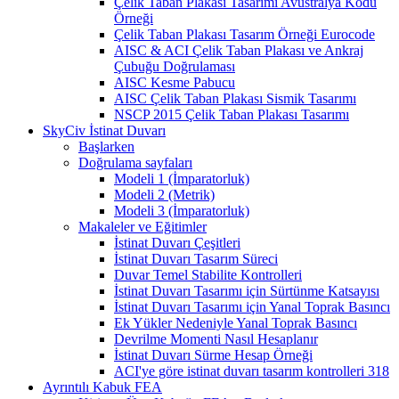
Çelik Taban Plakası Tasarımı Avustralya Kodu
Örneği
Çelik Taban Plakası Tasarım Örneği Eurocode
AISC & ACI Çelik Taban Plakası ve Ankraj
Çubuğu Doğrulaması
AISC Kesme Pabucu
AISC Çelik Taban Plakası Sismik Tasarımı
NSCP 2015 Çelik Taban Plakası Tasarımı
SkyCiv İstinat Duvarı
Başlarken
Doğrulama sayfaları
Modeli 1 (İmparatorluk)
Modeli 2 (Metrik)
Modeli 3 (İmparatorluk)
Makaleler ve Eğitimler
İstinat Duvarı Çeşitleri
İstinat Duvarı Tasarım Süreci
Duvar Temel Stabilite Kontrolleri
İstinat Duvarı Tasarımı için Sürtünme Katsayısı
İstinat Duvarı Tasarımı için Yanal Toprak Basıncı
Ek Yükler Nedeniyle Yanal Toprak Basıncı
Devrilme Momenti Nasıl Hesaplanır
İstinat Duvarı Sürme Hesap Örneği
ACI'ye göre istinat duvarı tasarım kontrolleri 318
Ayrıntılı Kabuk FEA