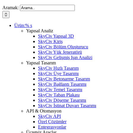
Aramak:
Ürün:% s
Yapısal Analiz
SkyCiv Yapısal 3D
SkyCiv Kiriş
SkyCiv Bölüm Oluşturucu
SkyCiv Yük Jeneratörü
SkyCiv Gelişmiş Işın Analizi
Yapısal Tasarım
SkyCiv Hızlı Tasarım
SkyCiv Üye Tasarımı
SkyCiv Betonarme Tasarım
SkyCiv Bağlantı Tasarımı
SkyCiv Temel Tasarımı
SkyCiv Taban Plakası
SkyCiv Döşeme Tasarımı
SkyCiv İstinat Duvarı Tasarımı
API & Otomasyon
SkyCiv API
Özel Çözümler
Entegrasyonlar
Ücretsiz Araçlar