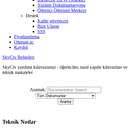
Yazılım Dokümantasyonu
Öğrenci Öğrenim Merkezi
Destek
Kalite güvencesi
Bize Ulaşın
SSS
Fiyatlandırma
Oturum aç
Kaydol
SkyCiv Belgeleri
SkyCiv yazılımı kılavuzunuz - öğreticiler, nasıl yapılır kılavuzları ve
teknik makaleler
Aramak:
Teknik Notlar