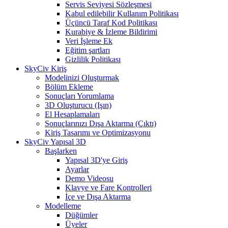
Servis Seviyesi Sözleşmesi
Kabul edilebilir Kullanım Politikası
Üçüncü Taraf Kod Politikası
Kurabiye & İzleme Bildirimi
Veri İşleme Ek
Eğitim şartları
Gizlilik Politikası
SkyCiv Kiriş
Modelinizi Oluşturmak
Bölüm Ekleme
Sonuçları Yorumlama
3D Oluşturucu (Işın)
El Hesaplamaları
Sonuçlarınızı Dışa Aktarma (Çıktı)
Kiriş Tasarımı ve Optimizasyonu
SkyCiv Yapısal 3D
Başlarken
Yapısal 3D'ye Giriş
Ayarlar
Demo Videosu
Klavye ve Fare Kontrolleri
İçe ve Dışa Aktarma
Modelleme
Düğümler
Üyeler