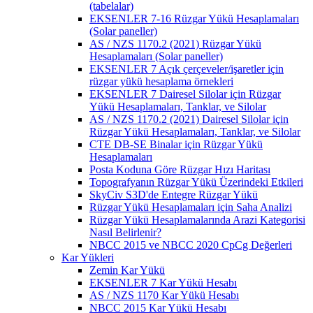
(tabelalar)
EKSENLER 7-16 Rüzgar Yükü Hesaplamaları
(Solar paneller)
AS / NZS 1170.2 (2021) Rüzgar Yükü
Hesaplamaları (Solar paneller)
EKSENLER 7 Açık çerçeveler/işaretler için
rüzgar yükü hesaplama örnekleri
EKSENLER 7 Dairesel Silolar için Rüzgar
Yükü Hesaplamaları, Tanklar, ve Silolar
AS / NZS 1170.2 (2021) Dairesel Silolar için
Rüzgar Yükü Hesaplamaları, Tanklar, ve Silolar
CTE DB-SE Binalar için Rüzgar Yükü
Hesaplamaları
Posta Koduna Göre Rüzgar Hızı Haritası
Topografyanın Rüzgar Yükü Üzerindeki Etkileri
SkyCiv S3D'de Entegre Rüzgar Yükü
Rüzgar Yükü Hesaplamaları için Saha Analizi
Rüzgar Yükü Hesaplamalarında Arazi Kategorisi
Nasıl Belirlenir?
NBCC 2015 ve NBCC 2020 CpCg Değerleri
Kar Yükleri
Zemin Kar Yükü
EKSENLER 7 Kar Yükü Hesabı
AS / NZS 1170 Kar Yükü Hesabı
NBCC 2015 Kar Yükü Hesabı