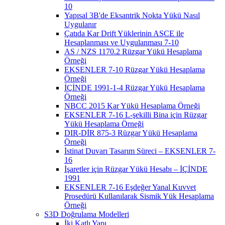
10
Yapısal 3B'de Eksantrik Nokta Yükü Nasıl
Uygulanır
Çatıda Kar Drift Yüklerinin ASCE ile
Hesaplanması ve Uygulanması 7-10
AS / NZS 1170.2 Rüzgar Yükü Hesaplama
Örneği
EKSENLER 7-10 Rüzgar Yükü Hesaplama
Örneği
İÇİNDE 1991-1-4 Rüzgar Yükü Hesaplama
Örneği
NBCC 2015 Kar Yükü Hesaplama Örneği
EKSENLER 7-16 L-şekilli Bina için Rüzgar
Yükü Hesaplama Örneği
DIR-DİR 875-3 Rüzgar Yükü Hesaplama
Örneği
İstinat Duvarı Tasarım Süreci – EKSENLER 7-
16
İşaretler için Rüzgar Yükü Hesabı – İÇİNDE
1991
EKSENLER 7-16 Eşdeğer Yanal Kuvvet
Prosedürü Kullanılarak Sismik Yük Hesaplama
Örneği
S3D Doğrulama Modelleri
İki Katlı Yapı