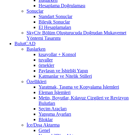
Başlarken
Hesaplama Doğrulaması
Sonuçlar
Standart Sonuçlar
Bileşik Sonuçlar
El Hesaplamaları
SkyCiv Bölüm Oluşturucuda Doğrudan Mukavemet
Yöntemi Tasarımı
BulutCAD
Başlarken
kısayollar + Konsol
tuvaller
örnekler
Paylaşın ve İşbirliği Yapın
Katmanlar ve Nitelik Stilleri
Özellikleri
Yaratmak, Taşıma ve Kopyalama İşlemleri
Eleman İşlemleri
Metin, Boyutlar, Kılavuz Çizgileri ve Revizyon
Bulutları
Seçim Araçları
Yapışma Ayarları
Bloklar
İçe/Dışa Aktarma
Genel