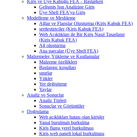
Kiriş ve Üye Kabuğu FEA – Başlarken
Gelişmiş Işın Analizine Giriş
Üye Shell FEA'ya Giriş
Modelleme ve Meshleme
Ağlar ve Flanşlar Oluşturma (Kiriş Kabuk FEA)
sertleştiriciler (Kiriş Kabuk FEA)
Web Açıklıkları ile Bir Kiriş Nasıl Tasarlanır
(Kiriş Kabuk FEA)
Ağ oluşturma
Ana parçalar (Üye Shell FEA)
Malzemeler, Yükleme ve Kısıtlamalar
Malzeme özellikleri
Başlangıç ​​koşulları
sınırlar
Yükler
Yer değiştirme
Yaylar
Analiz ve Sonuçlar
Analiz Türleri
Sonuçlar ve Görüntüler
Doğrulama
Web açıklıkları hatası olan kirişler
Yanal burulmalı burkulma
Kiriş flanşı yerel burkulması
Kiriş web paneli lokal burkulması