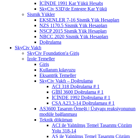
İÇİNDE 1991 Kar Yükü Hesabı
SkyCiv S3D'de Entegre Kar Yükü
Sismik Yükler
EKSENLER 7-16 Sismik Yük Hesapları
NZS 1170.5 Sismik Yük Hesapları
NSCP 2015 Sismik Yük Hesapları
NBCC 2020 Sismik Yük Hesapları
Doğrulama
SkyCiv Vakfı
SkyCiv Foundation'a Giriş
İzole Temeller
Giriş
Kullanım kılavuzu
Eksantrik Temeller
SkyCiv Vakfı – Doğrulama
ACI 318 Doğrulama # 1
GİBİ 3600 Doğrulama # 1
İÇİNDE 1992 Doğrulama # 1
CSA A23.3-14 Doğrulaması # 1
AS3600 Tasarım Örneği | Üstyapı reaksiyonunun
modüle bağlanması
Teknik döküman
ACI ile Yalıtılmış Temel Tasarımı Çözüm
Yolu 318-14
AS ile Yalıtılmış Temel Tasarımı Çözüm