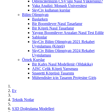
Öğrencilerinizin CSV'sini Nasıl Yüklersiniz?
Vaka Analizi: Monash Üniversitesi
SkyCiv kullanan kurslar
Bilim Olimpiyatı
Başlarken
Bir Boomilever Nasıl Tasarlanır
Bir Köprü Nasıl Tasarlanır
Yaygın Boomilever Arızaları Nasıl Test Edilir
Şablonlar
SkyCiv Bilim Olimpiyatı 2021 Rekabet
Uygulaması (Köprü)
SkyCiv Bilim Olimpiyatı 2024 Rekabet
Uygulaması
Örnek Kurslar
Bir Kafes Nasıl Modellenir (30dakika)
AISC Çelik Köprü Yarışması
Spagetti Köprüsü Tasarımı
Mühendisler için Tasarım Projesine Giriş
Ev
Teknik Notlar
S3D Doğrulama Modelleri