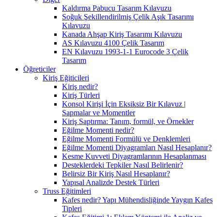
Kaldırma Pabucu Tasarım Kılavuzu
Soğuk Şekillendirilmiş Çelik Aşık Tasarımı
Kılavuzu
Kanada Ahşap Kiriş Tasarımı Kılavuzu
AS Kılavuzu 4100 Çelik Tasarım
EN Kılavuzu 1993-1-1 Eurocode 3 Çelik
Tasarım
Öğreticiler
Kiriş Eğiticileri
Kiriş nedir?
Kiriş Türleri
Konsol Kirişi İçin Eksiksiz Bir Kılavuz |
Sapmalar ve Momentler
Kiriş Saptırma: Tanım, formül, ve Örnekler
Eğilme Momenti nedir?
Eğilme Momenti Formülü ve Denklemleri
Eğilme Momenti Diyagramları Nasıl Hesaplanır?
Kesme Kuvveti Diyagramlarının Hesaplanması
Desteklerdeki Tepkiler Nasıl Belirlenir?
Belirsiz Bir Kiriş Nasıl Hesaplanır?
Yapısal Analizde Destek Türleri
Truss Eğitimleri
Kafes nedir? Yapı Mühendisliğinde Yaygın Kafes
Tipleri