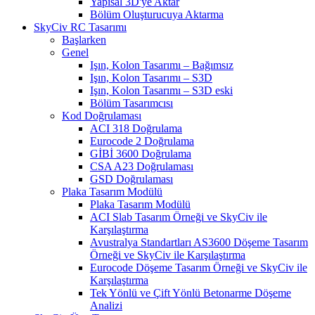
Yapısal 3D'ye Aktar
Bölüm Oluşturucuya Aktarma
SkyCiv RC Tasarımı
Başlarken
Genel
Işın, Kolon Tasarımı – Bağımsız
Işın, Kolon Tasarımı – S3D
Işın, Kolon Tasarımı – S3D eski
Bölüm Tasarımcısı
Kod Doğrulaması
ACI 318 Doğrulama
Eurocode 2 Doğrulama
GİBİ 3600 Doğrulama
CSA A23 Doğrulaması
GSD Doğrulaması
Plaka Tasarım Modülü
Plaka Tasarım Modülü
ACI Slab Tasarım Örneği ve SkyCiv ile
Karşılaştırma
Avustralya Standartları AS3600 Döşeme Tasarım
Örneği ve SkyCiv ile Karşılaştırma
Eurocode Döşeme Tasarım Örneği ve SkyCiv ile
Karşılaştırma
Tek Yönlü ve Çift Yönlü Betonarme Döşeme
Analizi