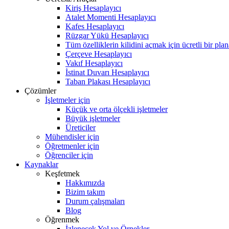
Kiriş Hesaplayıcı
Atalet Momenti Hesaplayıcı
Kafes Hesaplayıcı
Rüzgar Yükü Hesaplayıcı
Tüm özelliklerin kilidini açmak için ücretli bir pla
Çerçeve Hesaplayıcı
Vakıf Hesaplayıcı
İstinat Duvarı Hesaplayıcı
Taban Plakası Hesaplayıcı
Çözümler
İşletmeler için
Küçük ve orta ölçekli işletmeler
Büyük işletmeler
Üreticiler
Mühendisler için
Öğretmenler için
Öğrenciler için
Kaynaklar
Keşfetmek
Hakkımızda
Bizim takım
Durum çalışmaları
Blog
Öğrenmek
İzlenecek Yol ve Örnekler