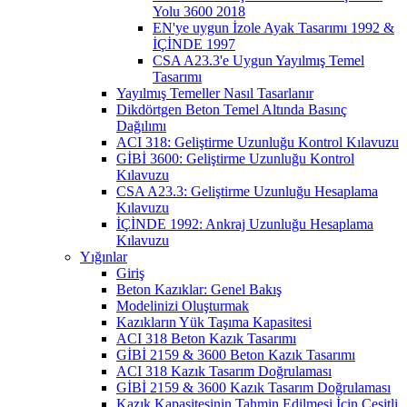
Yolu 3600 2018
EN'ye uygun İzole Ayak Tasarımı 1992 &
İÇİNDE 1997
CSA A23.3'e Uygun Yayılmış Temel
Tasarımı
Yayılmış Temeller Nasıl Tasarlanır
Dikdörtgen Beton Temel Altında Basınç
Dağılımı
ACI 318: Geliştirme Uzunluğu Kontrol Kılavuzu
GİBİ 3600: Geliştirme Uzunluğu Kontrol
Kılavuzu
CSA A23.3: Geliştirme Uzunluğu Hesaplama
Kılavuzu
İÇİNDE 1992: Ankraj Uzunluğu Hesaplama
Kılavuzu
Yığınlar
Giriş
Beton Kazıklar: Genel Bakış
Modelinizi Oluşturmak
Kazıkların Yük Taşıma Kapasitesi
ACI 318 Beton Kazık Tasarımı
GİBİ 2159 & 3600 Beton Kazık Tasarımı
ACI 318 Kazık Tasarım Doğrulaması
GİBİ 2159 & 3600 Kazık Tasarım Doğrulaması
Kazık Kapasitesinin Tahmin Edilmesi İçin Çeşitli