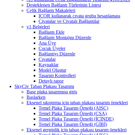
Desteklenen Bağlantı Türlerinin Listesi
Çelik Bağlantı Makaleleri
ICOR kullanarak cıvata grubu hesaplaması
Civatalar ve Civatalı Bağlantılar
v1 Belgeleri
Bağlantı Ekle
Bağlantı Montajını Düzenle
Ana Üye
Çocuk Üyeler
Bağlantıyı Düzenle
Cıvatalar
Kaynaklar
Model Oluştur
Tasarım Kontrolleri
Detaylı rapor
SkyCiv Taban Plakası Tasarımı
Base plaka tasarımına giriş
Başlarken
Eksenel sıkıştırma için taban plakası tasarım örnekleri
Temel Plaka Tasarım Örneği (AISC)
Temel Plaka Tasarım Örneği (CSA)
Temel Plaka Tasarım Örneği (İÇİNDE)
Temel Plaka Tasarım Örneği (GİBİ)
Eksenel gerginlik için taban plakası tasarım örnekleri