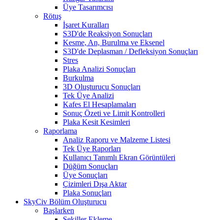
Üye Tasarımcısı
Rötuş
İşaret Kuralları
S3D'de Reaksiyon Sonuçları
Kesme, An, Burulma ve Eksenel
S3D'de Deplasman / Defleksiyon Sonuçları
Stres
Plaka Analizi Sonuçları
Burkulma
3D Oluşturucu Sonuçları
Tek Üye Analizi
Kafes El Hesaplamaları
Sonuç Özeti ve Limit Kontrolleri
Plaka Kesit Kesimleri
Raporlama
Analiz Raporu ve Malzeme Listesi
Tek Üye Raporları
Kullanıcı Tanımlı Ekran Görüntüleri
Düğüm Sonuçları
Üye Sonuçları
Çizimleri Dışa Aktar
Plaka Sonuçları
SkyCiv Bölüm Oluşturucu
Başlarken
Şekiller Ekleme