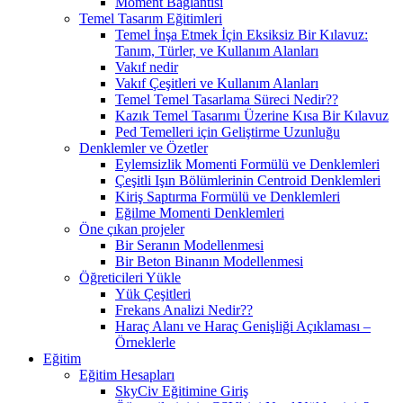
Moment Bağlantısı
Temel Tasarım Eğitimleri
Temel İnşa Etmek İçin Eksiksiz Bir Kılavuz:
Tanım, Türler, ve Kullanım Alanları
Vakıf nedir
Vakıf Çeşitleri ve Kullanım Alanları
Temel Temel Tasarlama Süreci Nedir??
Kazık Temel Tasarımı Üzerine Kısa Bir Kılavuz
Ped Temelleri için Geliştirme Uzunluğu
Denklemler ve Özetler
Eylemsizlik Momenti Formülü ve Denklemleri
Çeşitli Işın Bölümlerinin Centroid Denklemleri
Kiriş Saptırma Formülü ve Denklemleri
Eğilme Momenti Denklemleri
Öne çıkan projeler
Bir Seranın Modellenmesi
Bir Beton Binanın Modellenmesi
Öğreticileri Yükle
Yük Çeşitleri
Frekans Analizi Nedir??
Haraç Alanı ve Haraç Genişliği Açıklaması –
Örneklerle
Eğitim
Eğitim Hesapları
SkyCiv Eğitimine Giriş