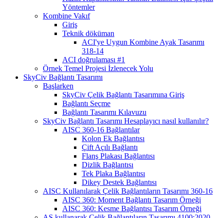
Yöntemler
Kombine Vakıf
Giriş
Teknik döküman
ACI'ye Uygun Kombine Ayak Tasarımı
318-14
ACI doğrulaması #1
Örnek Temel Projesi İzlenecek Yolu
SkyCiv Bağlantı Tasarımı
Başlarken
SkyCiv Çelik Bağlantı Tasarımına Giriş
Bağlantı Seçme
Bağlantı Tasarımı Kılavuzu
SkyCiv Bağlantı Tasarımı Hesaplayıcı nasıl kullanılır?
AISC 360-16 Bağlantılar
Kolon Ek Bağlantısı
Çift Açılı Bağlantı
Flanş Plakası Bağlantısı
Dizlik Bağlantısı
Tek Plaka Bağlantısı
Dikey Destek Bağlantısı
AISC Kullanılarak Çelik Bağlantıların Tasarımı 360-16
AISC 360: Moment Bağlantı Tasarım Örneği
AISC 360: Kesme Bağlantısı Tasarım Örneği
AS kullanarak Çelik Bağlantıların Tasarımı 4100:2020