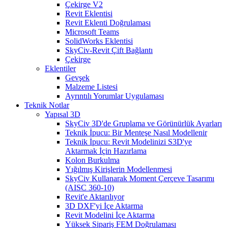
Çekirge V2
Revit Eklentisi
Revit Eklenti Doğrulaması
Microsoft Teams
SolidWorks Eklentisi
SkyCiv-Revit Çift Bağlantı
Çekirge
Eklentiler
Gevşek
Malzeme Listesi
Ayrıntılı Yorumlar Uygulaması
Teknik Notlar
Yapısal 3D
SkyCiv 3D'de Gruplama ve Görünürlük Ayarları
Teknik İpucu: Bir Menteşe Nasıl Modellenir
Teknik İpucu: Revit Modelinizi S3D'ye
Aktarmak İçin Hazırlama
Kolon Burkulma
Yığılmış Kirişlerin Modellenmesi
SkyCiv Kullanarak Moment Çerçeve Tasarımı
(AISC 360-10)
Revit'e Aktarılıyor
3D DXF'yi İçe Aktarma
Revit Modelini İçe Aktarma
Yüksek Sipariş FEM Doğrulaması