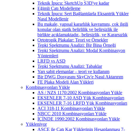
Teknik İpucu: SketchUp S3D'ye kadar
Eğimli Çatı Modelleme
Teknik İpucu: Sert Bağlantılarla Eksantrik Yükler
Nasıl Modellenir
Bu makale, yapısal kararlılık kavramını, çok ilgili
konular olan statik belirlilik ve belirsizlik ile
birlikte açıklamaktadır., belirsizlik, ve Kararsızlık
Ortotropik Plakalar: Teori ve Örnekler
Tepki Spektrumu Analizi: Bir Bina Örneği
Tepki Spektrumu Analizi: Modal Kombinasyon
Yöntemleri
LRFD vs ASD
Tepki Spektrumu Analizi: Tabaklar
Yarı sabit elemanlar – teori ve kullanım
Bir DWG Dosyasını SkyCiv'e Nasıl Aktarırım
FE Plaka Modeli Alan Yükleri
Kombinasyonları Yükle
AS / NZS 1170:2002 Kombinasyonları Yükle
EKSENLER 7-10 ASD Yük Kombinasyonları
EKSENLER 7-16 LRFD Yük Kombinasyonları
ACI 318-11 Kombinasyonları Yükle
NBCC 2010 Kombinasyonları Yükle
İÇİNDE 1990:2002 Kombinasyonları Yükle
Yükleniyor
ASCE ile Çatı Kar Yüklerinin Hesaplanması 7-