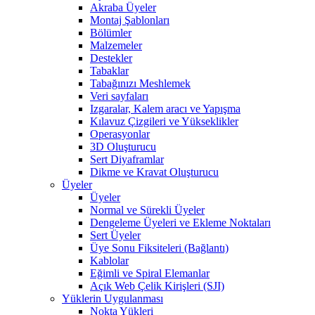
Akraba Üyeler
Montaj Şablonları
Bölümler
Malzemeler
Destekler
Tabaklar
Tabağınızı Meshlemek
Veri sayfaları
Izgaralar, Kalem aracı ve Yapışma
Kılavuz Çizgileri ve Yükseklikler
Operasyonlar
3D Oluşturucu
Sert Diyaframlar
Dikme ve Kravat Oluşturucu
Üyeler
Üyeler
Normal ve Sürekli Üyeler
Dengeleme Üyeleri ve Ekleme Noktaları
Sert Üyeler
Üye Sonu Fiksiteleri (Bağlantı)
Kablolar
Eğimli ve Spiral Elemanlar
Açık Web Çelik Kirişleri (SJI)
Yüklerin Uygulanması
Nokta Yükleri