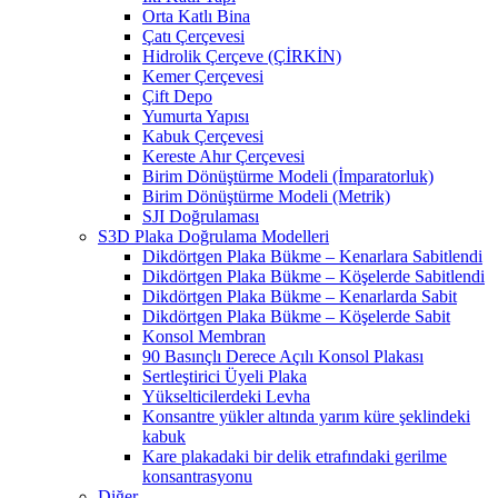
Orta Katlı Bina
Çatı Çerçevesi
Hidrolik Çerçeve (ÇİRKİN)
Kemer Çerçevesi
Çift Depo
Yumurta Yapısı
Kabuk Çerçevesi
Kereste Ahır Çerçevesi
Birim Dönüştürme Modeli (İmparatorluk)
Birim Dönüştürme Modeli (Metrik)
SJI Doğrulaması
S3D Plaka Doğrulama Modelleri
Dikdörtgen Plaka Bükme – Kenarlara Sabitlendi
Dikdörtgen Plaka Bükme – Köşelerde Sabitlendi
Dikdörtgen Plaka Bükme – Kenarlarda Sabit
Dikdörtgen Plaka Bükme – Köşelerde Sabit
Konsol Membran
90 Basınçlı Derece Açılı Konsol Plakası
Sertleştirici Üyeli Plaka
Yükselticilerdeki Levha
Konsantre yükler altında yarım küre şeklindeki
kabuk
Kare plakadaki bir delik etrafındaki gerilme
konsantrasyonu
Diğer