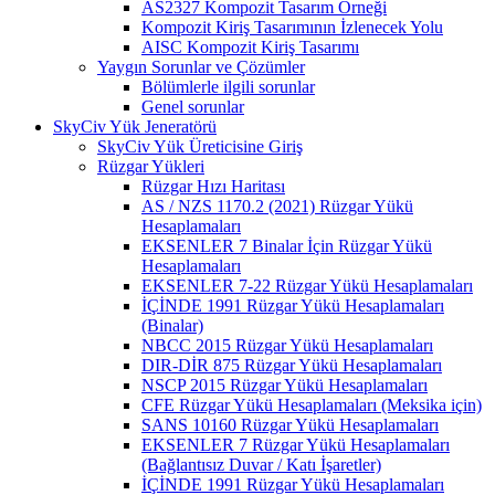
AS2327 Kompozit Tasarım Örneği
Kompozit Kiriş Tasarımının İzlenecek Yolu
AISC Kompozit Kiriş Tasarımı
Yaygın Sorunlar ve Çözümler
Bölümlerle ilgili sorunlar
Genel sorunlar
SkyCiv Yük Jeneratörü
SkyCiv Yük Üreticisine Giriş
Rüzgar Yükleri
Rüzgar Hızı Haritası
AS / NZS 1170.2 (2021) Rüzgar Yükü
Hesaplamaları
EKSENLER 7 Binalar İçin Rüzgar Yükü
Hesaplamaları
EKSENLER 7-22 Rüzgar Yükü Hesaplamaları
İÇİNDE 1991 Rüzgar Yükü Hesaplamaları
(Binalar)
NBCC 2015 Rüzgar Yükü Hesaplamaları
DIR-DİR 875 Rüzgar Yükü Hesaplamaları
NSCP 2015 Rüzgar Yükü Hesaplamaları
CFE Rüzgar Yükü Hesaplamaları (Meksika için)
SANS 10160 Rüzgar Yükü Hesaplamaları
EKSENLER 7 Rüzgar Yükü Hesaplamaları
(Bağlantısız Duvar / Katı İşaretler)
İÇİNDE 1991 Rüzgar Yükü Hesaplamaları