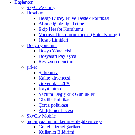
Başlarken
SkyCiv'e Giriş
Hesabım
Hesap Düzeyleri ve Destek Politikası
Aboneliğinizi iptal etme
Ekip Hesabı Kurulumu
Microsoft tek oturum açma (Entra Kimliği)
Hesap Limitleri
Dosya yönetimi
Dosya Yöneticisi
Dosyaları Paylaşma
Revizyon denetimi
şirket
Şirketimiz
Kalite güvencesi
Güvenlik + 2FA
Kayıt tutma
Yazılım Değişiklik Günlükleri
Gizlilik Politikası
Çerez politikası
Alt İşlemci Listesi
SkyCiv Mobile
hiçbir yazılım mükemmel değilken veya
Genel Hizmet Şartları
Kullanıcı Bildirimi