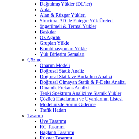
Dağıtılmış Yükler (DL’ler)
Anlar
Alan & Rüzgar Yükleri
Structural 3D ile Entegre Yük Üreteci
öngerilmeli & Termal Yükler
Baskılar
Öz Ağırlık
Grupları Yükle
Kombinasyonları Yükle
Yük Birleşim Şemaları
Çözme
Onarım Modeli
Doğrusal Statik Analiz
Doğrusal Statik ve Burkulma Analizi
Doğrusal Olmayan Statik & P-Delta Analizi
Dinamik Frekans Analizi
Tepki Spektrum Analizi ve Sismik Yükler
Çözücü Hatalarının ve Uyarılarının Listesi
Modelinizde Sorun Giderme
Trafik Hatları
Tasarım
Üye Tasarımı
RC Tasarımı
Bağlantı Tasarımı
Rüzgar Tasarımı