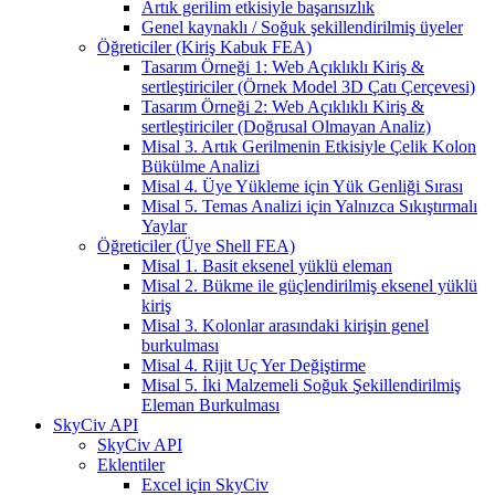
Artık gerilim etkisiyle başarısızlık
Genel kaynaklı / Soğuk şekillendirilmiş üyeler
Öğreticiler (Kiriş Kabuk FEA)
Tasarım Örneği 1: Web Açıklıklı Kiriş &
sertleştiriciler (Örnek Model 3D Çatı Çerçevesi)
Tasarım Örneği 2: Web Açıklıklı Kiriş &
sertleştiriciler (Doğrusal Olmayan Analiz)
Misal 3. Artık Gerilmenin Etkisiyle Çelik Kolon
Bükülme Analizi
Misal 4. Üye Yükleme için Yük Genliği Sırası
Misal 5. Temas Analizi için Yalnızca Sıkıştırmalı
Yaylar
Öğreticiler (Üye Shell FEA)
Misal 1. Basit eksenel yüklü eleman
Misal 2. Bükme ile güçlendirilmiş eksenel yüklü
kiriş
Misal 3. Kolonlar arasındaki kirişin genel
burkulması
Misal 4. Rijit Uç Yer Değiştirme
Misal 5. İki Malzemeli Soğuk Şekillendirilmiş
Eleman Burkulması
SkyCiv API
SkyCiv API
Eklentiler
Excel için SkyCiv