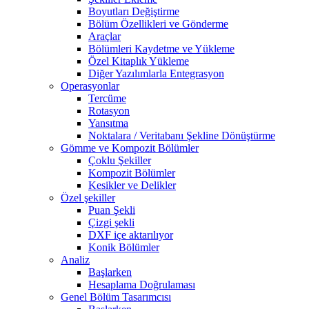
Boyutları Değiştirme
Bölüm Özellikleri ve Gönderme
Araçlar
Bölümleri Kaydetme ve Yükleme
Özel Kitaplık Yükleme
Diğer Yazılımlarla Entegrasyon
Operasyonlar
Tercüme
Rotasyon
Yansıtma
Noktalara / Veritabanı Şekline Dönüştürme
Gömme ve Kompozit Bölümler
Çoklu Şekiller
Kompozit Bölümler
Kesikler ve Delikler
Özel şekiller
Puan Şekli
Çizgi şekli
DXF içe aktarılıyor
Konik Bölümler
Analiz
Başlarken
Hesaplama Doğrulaması
Genel Bölüm Tasarımcısı