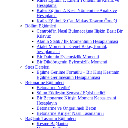
Kafes Eğitimi 1: Eklem Yöntemi ile Analiz ve
Hesaplama
Kafes Eğitimi 2: Kesit Yöntemi ile Analiz ve
Hesaplama
Kafes Eğitimi 3: Çatı Makas Tasarım Örneği
Bölüm Eğitimleri
Centroid'in Nasıl Bulunacağına İlişkin Basit Bir
Kılavuz
Alanın Statik / İlk Momentinin Hesaplanması
Atalet Momenti – Genel Bakış, formül,
hesaplamalar
Bir Dairenin Eylemsizlik Momenti
Bir Dikdörtgenin Eylemsizlik Momenti
Stres Dersleri
Eğilme Gerilme Formülü – Bir Kiriş Kesitinin
Eğilme Gerilmesinin Hesaplanması
Betonarme Eğitimleri
Betonarme Nedir?
Sütun Etkileşim Şeması / Eğrisi nedir?
Bir Betonarme Kirişin Moment Kapasitesini
Hesaplayın
Betonarme ve Öngerilmeli Beton
Betonarme Kirişler Nasıl Tasarlanır??
Bağlantı Tasarımı Eğitimleri
Kesme Bağlantısı