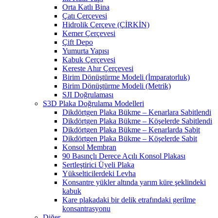
Orta Katlı Bina
Çatı Çerçevesi
Hidrolik Çerçeve (ÇİRKİN)
Kemer Çerçevesi
Çift Depo
Yumurta Yapısı
Kabuk Çerçevesi
Kereste Ahır Çerçevesi
Birim Dönüştürme Modeli (İmparatorluk)
Birim Dönüştürme Modeli (Metrik)
SJI Doğrulaması
S3D Plaka Doğrulama Modelleri
Dikdörtgen Plaka Bükme – Kenarlara Sabitlendi
Dikdörtgen Plaka Bükme – Köşelerde Sabitlendi
Dikdörtgen Plaka Bükme – Kenarlarda Sabit
Dikdörtgen Plaka Bükme – Köşelerde Sabit
Konsol Membran
90 Basınçlı Derece Açılı Konsol Plakası
Sertleştirici Üyeli Plaka
Yükselticilerdeki Levha
Konsantre yükler altında yarım küre şeklindeki
kabuk
Kare plakadaki bir delik etrafındaki gerilme
konsantrasyonu
Diğer