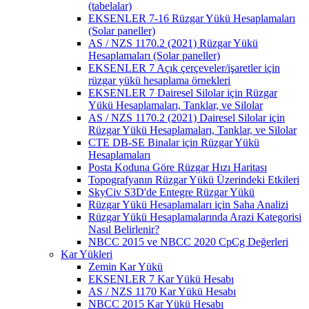
(tabelalar)
EKSENLER 7-16 Rüzgar Yükü Hesaplamaları
(Solar paneller)
AS / NZS 1170.2 (2021) Rüzgar Yükü
Hesaplamaları (Solar paneller)
EKSENLER 7 Açık çerçeveler/işaretler için
rüzgar yükü hesaplama örnekleri
EKSENLER 7 Dairesel Silolar için Rüzgar
Yükü Hesaplamaları, Tanklar, ve Silolar
AS / NZS 1170.2 (2021) Dairesel Silolar için
Rüzgar Yükü Hesaplamaları, Tanklar, ve Silolar
CTE DB-SE Binalar için Rüzgar Yükü
Hesaplamaları
Posta Koduna Göre Rüzgar Hızı Haritası
Topografyanın Rüzgar Yükü Üzerindeki Etkileri
SkyCiv S3D'de Entegre Rüzgar Yükü
Rüzgar Yükü Hesaplamaları için Saha Analizi
Rüzgar Yükü Hesaplamalarında Arazi Kategorisi
Nasıl Belirlenir?
NBCC 2015 ve NBCC 2020 CpCg Değerleri
Kar Yükleri
Zemin Kar Yükü
EKSENLER 7 Kar Yükü Hesabı
AS / NZS 1170 Kar Yükü Hesabı
NBCC 2015 Kar Yükü Hesabı