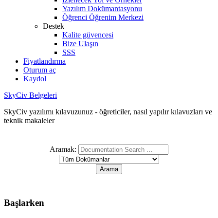
Yazılım Dokümantasyonu
Öğrenci Öğrenim Merkezi
Destek
Kalite güvencesi
Bize Ulaşın
SSS
Fiyatlandırma
Oturum aç
Kaydol
SkyCiv Belgeleri
SkyCiv yazılımı kılavuzunuz - öğreticiler, nasıl yapılır kılavuzları ve
teknik makaleler
Aramak:
Başlarken