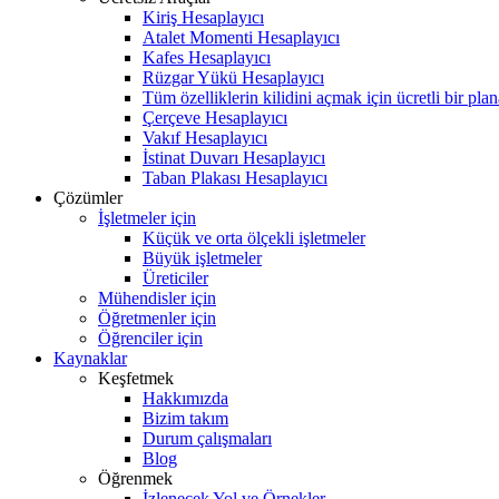
Kiriş Hesaplayıcı
Atalet Momenti Hesaplayıcı
Kafes Hesaplayıcı
Rüzgar Yükü Hesaplayıcı
Tüm özelliklerin kilidini açmak için ücretli bir pla
Çerçeve Hesaplayıcı
Vakıf Hesaplayıcı
İstinat Duvarı Hesaplayıcı
Taban Plakası Hesaplayıcı
Çözümler
İşletmeler için
Küçük ve orta ölçekli işletmeler
Büyük işletmeler
Üreticiler
Mühendisler için
Öğretmenler için
Öğrenciler için
Kaynaklar
Keşfetmek
Hakkımızda
Bizim takım
Durum çalışmaları
Blog
Öğrenmek
İzlenecek Yol ve Örnekler