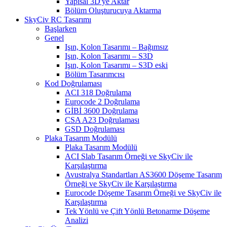
Yapısal 3D'ye Aktar
Bölüm Oluşturucuya Aktarma
SkyCiv RC Tasarımı
Başlarken
Genel
Işın, Kolon Tasarımı – Bağımsız
Işın, Kolon Tasarımı – S3D
Işın, Kolon Tasarımı – S3D eski
Bölüm Tasarımcısı
Kod Doğrulaması
ACI 318 Doğrulama
Eurocode 2 Doğrulama
GİBİ 3600 Doğrulama
CSA A23 Doğrulaması
GSD Doğrulaması
Plaka Tasarım Modülü
Plaka Tasarım Modülü
ACI Slab Tasarım Örneği ve SkyCiv ile
Karşılaştırma
Avustralya Standartları AS3600 Döşeme Tasarım
Örneği ve SkyCiv ile Karşılaştırma
Eurocode Döşeme Tasarım Örneği ve SkyCiv ile
Karşılaştırma
Tek Yönlü ve Çift Yönlü Betonarme Döşeme
Analizi