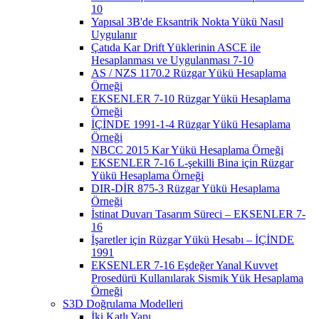
10
Yapısal 3B'de Eksantrik Nokta Yükü Nasıl
Uygulanır
Çatıda Kar Drift Yüklerinin ASCE ile
Hesaplanması ve Uygulanması 7-10
AS / NZS 1170.2 Rüzgar Yükü Hesaplama
Örneği
EKSENLER 7-10 Rüzgar Yükü Hesaplama
Örneği
İÇİNDE 1991-1-4 Rüzgar Yükü Hesaplama
Örneği
NBCC 2015 Kar Yükü Hesaplama Örneği
EKSENLER 7-16 L-şekilli Bina için Rüzgar
Yükü Hesaplama Örneği
DIR-DİR 875-3 Rüzgar Yükü Hesaplama
Örneği
İstinat Duvarı Tasarım Süreci – EKSENLER 7-
16
İşaretler için Rüzgar Yükü Hesabı – İÇİNDE
1991
EKSENLER 7-16 Eşdeğer Yanal Kuvvet
Prosedürü Kullanılarak Sismik Yük Hesaplama
Örneği
S3D Doğrulama Modelleri
İki Katlı Yapı