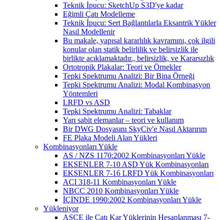
Teknik İpucu: SketchUp S3D'ye kadar
Eğimli Çatı Modelleme
Teknik İpucu: Sert Bağlantılarla Eksantrik Yükler
Nasıl Modellenir
Bu makale, yapısal kararlılık kavramını, çok ilgili
konular olan statik belirlilik ve belirsizlik ile
birlikte açıklamaktadır., belirsizlik, ve Kararsızlık
Ortotropik Plakalar: Teori ve Örnekler
Tepki Spektrumu Analizi: Bir Bina Örneği
Tepki Spektrumu Analizi: Modal Kombinasyon
Yöntemleri
LRFD vs ASD
Tepki Spektrumu Analizi: Tabaklar
Yarı sabit elemanlar – teori ve kullanım
Bir DWG Dosyasını SkyCiv'e Nasıl Aktarırım
FE Plaka Modeli Alan Yükleri
Kombinasyonları Yükle
AS / NZS 1170:2002 Kombinasyonları Yükle
EKSENLER 7-10 ASD Yük Kombinasyonları
EKSENLER 7-16 LRFD Yük Kombinasyonları
ACI 318-11 Kombinasyonları Yükle
NBCC 2010 Kombinasyonları Yükle
İÇİNDE 1990:2002 Kombinasyonları Yükle
Yükleniyor
ASCE ile Çatı Kar Yüklerinin Hesaplanması 7-