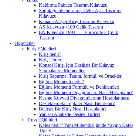
Kaldırma Pabucu Tasarım Kılavuzu
Soğuk Şekillendirilmiş Çelik Aşık Tasarımı
Kılavuzu
Kanada Ahşap Kiriş Tasarımı Kılavuzu
AS Kılavuzu 4100 Çelik Tasarım
EN Kılavuzu 1993-1-1 Eurocode 3 Çelik
Tasarım
Öğreticiler
Kiriş Eğiticileri
Kiriş nedir?
Kiriş Türleri
Konsol Kirişi İçin Eksiksiz Bir Kılavuz |
Sapmalar ve Momentler
Kiriş Saptırma: Tanım, formül, ve Örnekler
Eğilme Momenti nedir?
Eğilme Momenti Formülü ve Denklemleri
Eğilme Momenti Diyagramları Nasıl Hesaplanır?
Kesme Kuvveti Diyagramlarının Hesaplanması
Desteklerdeki Tepkiler Nasıl Belirlenir?
Belirsiz Bir Kiriş Nasıl Hesaplanır?
Yapısal Analizde Destek Türleri
Truss Eğitimleri
Kafes nedir? Yapı Mühendisliğinde Yaygın Kafes
Tipleri