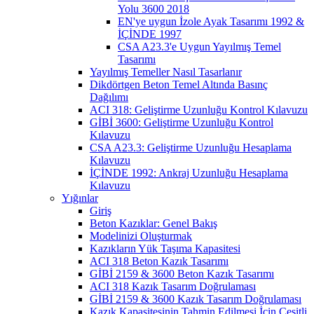
Yolu 3600 2018
EN'ye uygun İzole Ayak Tasarımı 1992 &
İÇİNDE 1997
CSA A23.3'e Uygun Yayılmış Temel
Tasarımı
Yayılmış Temeller Nasıl Tasarlanır
Dikdörtgen Beton Temel Altında Basınç
Dağılımı
ACI 318: Geliştirme Uzunluğu Kontrol Kılavuzu
GİBİ 3600: Geliştirme Uzunluğu Kontrol
Kılavuzu
CSA A23.3: Geliştirme Uzunluğu Hesaplama
Kılavuzu
İÇİNDE 1992: Ankraj Uzunluğu Hesaplama
Kılavuzu
Yığınlar
Giriş
Beton Kazıklar: Genel Bakış
Modelinizi Oluşturmak
Kazıkların Yük Taşıma Kapasitesi
ACI 318 Beton Kazık Tasarımı
GİBİ 2159 & 3600 Beton Kazık Tasarımı
ACI 318 Kazık Tasarım Doğrulaması
GİBİ 2159 & 3600 Kazık Tasarım Doğrulaması
Kazık Kapasitesinin Tahmin Edilmesi İçin Çeşitli