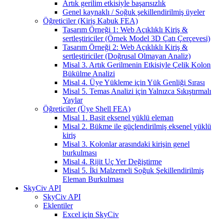
Artık gerilim etkisiyle başarısızlık
Genel kaynaklı / Soğuk şekillendirilmiş üyeler
Öğreticiler (Kiriş Kabuk FEA)
Tasarım Örneği 1: Web Açıklıklı Kiriş &
sertleştiriciler (Örnek Model 3D Çatı Çerçevesi)
Tasarım Örneği 2: Web Açıklıklı Kiriş &
sertleştiriciler (Doğrusal Olmayan Analiz)
Misal 3. Artık Gerilmenin Etkisiyle Çelik Kolon
Bükülme Analizi
Misal 4. Üye Yükleme için Yük Genliği Sırası
Misal 5. Temas Analizi için Yalnızca Sıkıştırmalı
Yaylar
Öğreticiler (Üye Shell FEA)
Misal 1. Basit eksenel yüklü eleman
Misal 2. Bükme ile güçlendirilmiş eksenel yüklü
kiriş
Misal 3. Kolonlar arasındaki kirişin genel
burkulması
Misal 4. Rijit Uç Yer Değiştirme
Misal 5. İki Malzemeli Soğuk Şekillendirilmiş
Eleman Burkulması
SkyCiv API
SkyCiv API
Eklentiler
Excel için SkyCiv