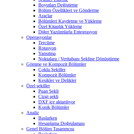
Boyutları Değiştirme
Bölüm Özellikleri ve Gönderme
Araçlar
Bölümleri Kaydetme ve Yükleme
Özel Kitaplık Yükleme
Diğer Yazılımlarla Entegrasyon
Operasyonlar
Tercüme
Rotasyon
Yansıtma
Noktalara / Veritabanı Şekline Dönüştürme
Gömme ve Kompozit Bölümler
Çoklu Şekiller
Kompozit Bölümler
Kesikler ve Delikler
Özel şekiller
Puan Şekli
Çizgi şekli
DXF içe aktarılıyor
Konik Bölümler
Analiz
Başlarken
Hesaplama Doğrulaması
Genel Bölüm Tasarımcısı