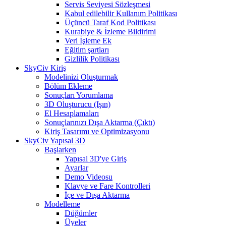
Servis Seviyesi Sözleşmesi
Kabul edilebilir Kullanım Politikası
Üçüncü Taraf Kod Politikası
Kurabiye & İzleme Bildirimi
Veri İşleme Ek
Eğitim şartları
Gizlilik Politikası
SkyCiv Kiriş
Modelinizi Oluşturmak
Bölüm Ekleme
Sonuçları Yorumlama
3D Oluşturucu (Işın)
El Hesaplamaları
Sonuçlarınızı Dışa Aktarma (Çıktı)
Kiriş Tasarımı ve Optimizasyonu
SkyCiv Yapısal 3D
Başlarken
Yapısal 3D'ye Giriş
Ayarlar
Demo Videosu
Klavye ve Fare Kontrolleri
İçe ve Dışa Aktarma
Modelleme
Düğümler
Üyeler