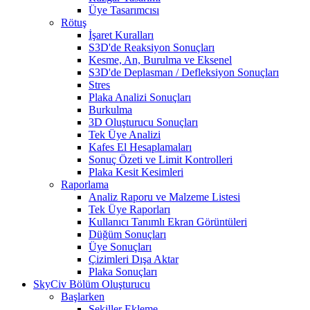
Üye Tasarımcısı
Rötuş
İşaret Kuralları
S3D'de Reaksiyon Sonuçları
Kesme, An, Burulma ve Eksenel
S3D'de Deplasman / Defleksiyon Sonuçları
Stres
Plaka Analizi Sonuçları
Burkulma
3D Oluşturucu Sonuçları
Tek Üye Analizi
Kafes El Hesaplamaları
Sonuç Özeti ve Limit Kontrolleri
Plaka Kesit Kesimleri
Raporlama
Analiz Raporu ve Malzeme Listesi
Tek Üye Raporları
Kullanıcı Tanımlı Ekran Görüntüleri
Düğüm Sonuçları
Üye Sonuçları
Çizimleri Dışa Aktar
Plaka Sonuçları
SkyCiv Bölüm Oluşturucu
Başlarken
Şekiller Ekleme