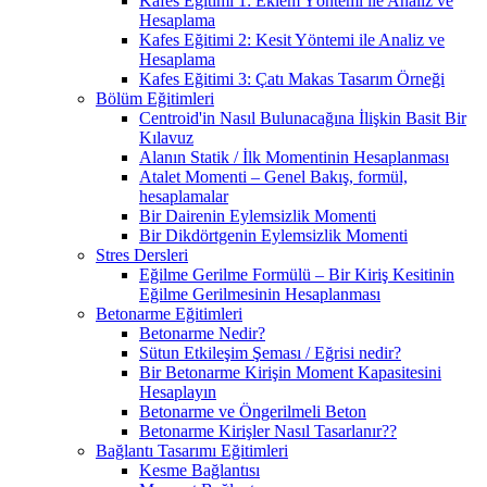
Kafes Eğitimi 1: Eklem Yöntemi ile Analiz ve
Hesaplama
Kafes Eğitimi 2: Kesit Yöntemi ile Analiz ve
Hesaplama
Kafes Eğitimi 3: Çatı Makas Tasarım Örneği
Bölüm Eğitimleri
Centroid'in Nasıl Bulunacağına İlişkin Basit Bir
Kılavuz
Alanın Statik / İlk Momentinin Hesaplanması
Atalet Momenti – Genel Bakış, formül,
hesaplamalar
Bir Dairenin Eylemsizlik Momenti
Bir Dikdörtgenin Eylemsizlik Momenti
Stres Dersleri
Eğilme Gerilme Formülü – Bir Kiriş Kesitinin
Eğilme Gerilmesinin Hesaplanması
Betonarme Eğitimleri
Betonarme Nedir?
Sütun Etkileşim Şeması / Eğrisi nedir?
Bir Betonarme Kirişin Moment Kapasitesini
Hesaplayın
Betonarme ve Öngerilmeli Beton
Betonarme Kirişler Nasıl Tasarlanır??
Bağlantı Tasarımı Eğitimleri
Kesme Bağlantısı