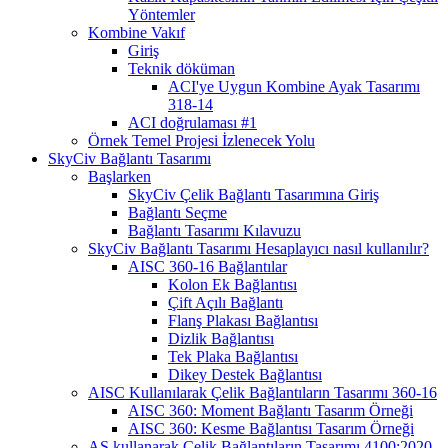
Yöntemler
Kombine Vakıf
Giriş
Teknik döküman
ACI'ye Uygun Kombine Ayak Tasarımı
318-14
ACI doğrulaması #1
Örnek Temel Projesi İzlenecek Yolu
SkyCiv Bağlantı Tasarımı
Başlarken
SkyCiv Çelik Bağlantı Tasarımına Giriş
Bağlantı Seçme
Bağlantı Tasarımı Kılavuzu
SkyCiv Bağlantı Tasarımı Hesaplayıcı nasıl kullanılır?
AISC 360-16 Bağlantılar
Kolon Ek Bağlantısı
Çift Açılı Bağlantı
Flanş Plakası Bağlantısı
Dizlik Bağlantısı
Tek Plaka Bağlantısı
Dikey Destek Bağlantısı
AISC Kullanılarak Çelik Bağlantıların Tasarımı 360-16
AISC 360: Moment Bağlantı Tasarım Örneği
AISC 360: Kesme Bağlantısı Tasarım Örneği
AS kullanarak Çelik Bağlantıların Tasarımı 4100:2020