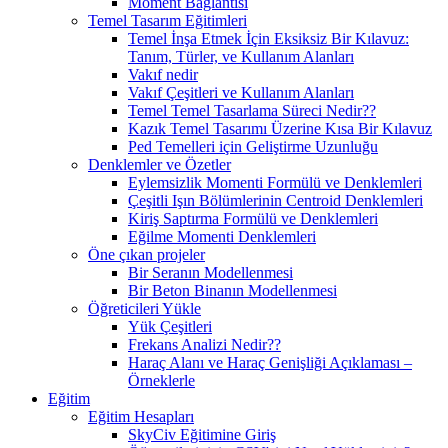
Moment Bağlantısı
Temel Tasarım Eğitimleri
Temel İnşa Etmek İçin Eksiksiz Bir Kılavuz:
Tanım, Türler, ve Kullanım Alanları
Vakıf nedir
Vakıf Çeşitleri ve Kullanım Alanları
Temel Temel Tasarlama Süreci Nedir??
Kazık Temel Tasarımı Üzerine Kısa Bir Kılavuz
Ped Temelleri için Geliştirme Uzunluğu
Denklemler ve Özetler
Eylemsizlik Momenti Formülü ve Denklemleri
Çeşitli Işın Bölümlerinin Centroid Denklemleri
Kiriş Saptırma Formülü ve Denklemleri
Eğilme Momenti Denklemleri
Öne çıkan projeler
Bir Seranın Modellenmesi
Bir Beton Binanın Modellenmesi
Öğreticileri Yükle
Yük Çeşitleri
Frekans Analizi Nedir??
Haraç Alanı ve Haraç Genişliği Açıklaması –
Örneklerle
Eğitim
Eğitim Hesapları
SkyCiv Eğitimine Giriş