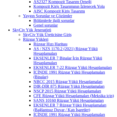
AS2327 Kompozit Tasarım Örneği
Kompozit Kiriş Tasarımının İzlenecek Yolu
AISC Kompozit Kiriş Tasarımı
Yaygın Sorunlar ve Çözümler
Bölümlerle ilgili sorunlar
Genel sorunlar
SkyCiv Yük Jeneratörü
SkyCiv Yük Üreticisine Giriş
Rüzgar Yükleri
Rüzgar Hızı Haritası
AS / NZS 1170.2 (2021) Rüzgar Yükü
Hesaplamaları
EKSENLER 7 Binalar İçin Rüzgar Yükü
Hesaplamaları
EKSENLER 7-22 Rüzgar Yükü Hesaplamaları
İÇİNDE 1991 Rüzgar Yükü Hesaplamaları
(Binalar)
NBCC 2015 Rüzgar Yükü Hesaplamaları
DIR-DİR 875 Rüzgar Yükü Hesaplamaları
NSCP 2015 Rüzgar Yükü Hesaplamaları
CFE Rüzgar Yükü Hesaplamaları (Meksika için)
SANS 10160 Rüzgar Yükü Hesaplamaları
EKSENLER 7 Rüzgar Yükü Hesaplamaları
(Bağlantısız Duvar / Katı İşaretler)
İÇİNDE 1991 Rüzgar Yükü Hesaplamaları