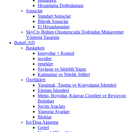
Başlarken
Hesaplama Doğrulaması
Sonuçlar
Standart Sonuçlar
Bileşik Sonuçlar
El Hesaplamaları
SkyCiv Bölüm Oluşturucuda Doğrudan Mukavemet
Yöntemi Tasarımı
BulutCAD
Başlarken
kısayollar + Konsol
tuvaller
örnekler
Paylaşın ve İşbirliği Yapın
Katmanlar ve Nitelik Stilleri
Özellikleri
Yaratmak, Taşıma ve Kopyalama İşlemleri
Eleman İşlemleri
Metin, Boyutlar, Kılavuz Çizgileri ve Revizyon
Bulutları
Seçim Araçları
Yapışma Ayarları
Bloklar
İçe/Dışa Aktarma
Genel