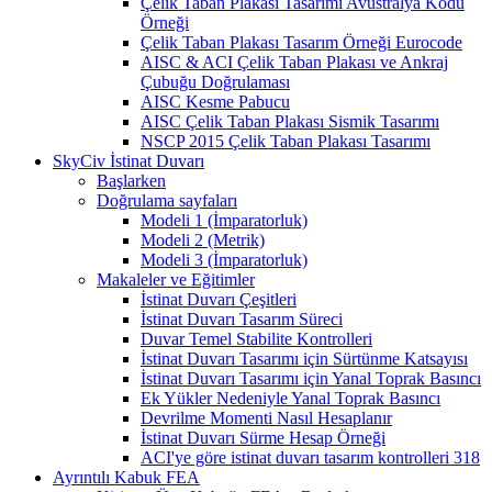
Çelik Taban Plakası Tasarımı Avustralya Kodu
Örneği
Çelik Taban Plakası Tasarım Örneği Eurocode
AISC & ACI Çelik Taban Plakası ve Ankraj
Çubuğu Doğrulaması
AISC Kesme Pabucu
AISC Çelik Taban Plakası Sismik Tasarımı
NSCP 2015 Çelik Taban Plakası Tasarımı
SkyCiv İstinat Duvarı
Başlarken
Doğrulama sayfaları
Modeli 1 (İmparatorluk)
Modeli 2 (Metrik)
Modeli 3 (İmparatorluk)
Makaleler ve Eğitimler
İstinat Duvarı Çeşitleri
İstinat Duvarı Tasarım Süreci
Duvar Temel Stabilite Kontrolleri
İstinat Duvarı Tasarımı için Sürtünme Katsayısı
İstinat Duvarı Tasarımı için Yanal Toprak Basıncı
Ek Yükler Nedeniyle Yanal Toprak Basıncı
Devrilme Momenti Nasıl Hesaplanır
İstinat Duvarı Sürme Hesap Örneği
ACI'ye göre istinat duvarı tasarım kontrolleri 318
Ayrıntılı Kabuk FEA