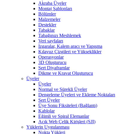
Akraba Üyeler
Montaj Şablonları
Bölümler
Malzemeler
Destekler
Tabaklar
Tabağınızı Meshlemek
Veri sayfaları
Izgaralar, Kalem aracı ve Yapışma
Kılavuz Çizgileri ve Yükseklikler
Operasyonlar
3D Oluşturucu
Sert Diyaframlar
Dikme ve Kravat Oluşturucu
Üyeler
Üyeler
Normal ve Sürekli Üyeler
Dengeleme Üyeleri ve Ekleme Noktaları
Sert Üyeler
Üye Sonu Fiksiteleri (Bağlantı)
Kablolar
Eğimli ve Spiral Elemanlar
Açık Web Çelik Kirişleri (SJI)
Yüklerin Uygulanması
Nokta Yükleri