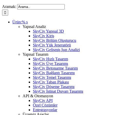
Aramak:
Ürün:% s
Yapısal Analiz
SkyCiv Yapısal 3D
SkyCiv Kiriş
SkyCiv Bölüm Oluşturucu
SkyCiv Yük Jeneratörü
SkyCiv Gelişmiş Işın Analizi
Yapısal Tasarım
SkyCiv Hızlı Tasarım
SkyCiv Üye Tasarımı
SkyCiv Betonarme Tasarım
SkyCiv Bağlantı Tasarımı
SkyCiv Temel Tasarımı
SkyCiv Taban Plakası
SkyCiv Döşeme Tasarımı
SkyCiv İstinat Duvarı Tasarımı
API & Otomasyon
SkyCiv API
Özel Çözümler
Entegrasyonlar
Ücretsiz Araçlar