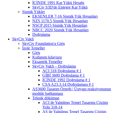
İÇİNDE 1991 Kar Yükü Hesabı
SkyCiv S3D'de Entegre Kar Yükü
Sismik Yükler
EKSENLER 7-16 Sismik Yük Hesapları
NZS 1170.5 Sismik Yük Hesapları
NSCP 2015 Sismik Yük Hesapları
NBCC 2020 Sismik Yük Hesapları
Doğrulama
SkyCiv Vakfı
SkyCiv Foundation'a Giriş
İzole Temeller
Giriş
Kullanım kılavuzu
Eksantrik Temeller
SkyCiv Vakfı – Doğrulama
ACI 318 Doğrulama # 1
GİBİ 3600 Doğrulama # 1
İÇİNDE 1992 Doğrulama # 1
CSA A23.3-14 Doğrulaması # 1
AS3600 Tasarım Örneği | Üstyapı reaksiyonunun
modüle bağlanması
Teknik döküman
ACI ile Yalıtılmış Temel Tasarımı Çözüm
Yolu 318-14
AS ile Yalıtılmış Temel Tasarımı Çözüm