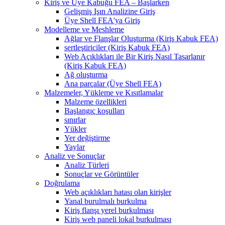
Kiriş ve Üye Kabuğu FEA – Başlarken
Gelişmiş Işın Analizine Giriş
Üye Shell FEA'ya Giriş
Modelleme ve Meshleme
Ağlar ve Flanşlar Oluşturma (Kiriş Kabuk FEA)
sertleştiriciler (Kiriş Kabuk FEA)
Web Açıklıkları ile Bir Kiriş Nasıl Tasarlanır
(Kiriş Kabuk FEA)
Ağ oluşturma
Ana parçalar (Üye Shell FEA)
Malzemeler, Yükleme ve Kısıtlamalar
Malzeme özellikleri
Başlangıç ​​koşulları
sınırlar
Yükler
Yer değiştirme
Yaylar
Analiz ve Sonuçlar
Analiz Türleri
Sonuçlar ve Görüntüler
Doğrulama
Web açıklıkları hatası olan kirişler
Yanal burulmalı burkulma
Kiriş flanşı yerel burkulması
Kiriş web paneli lokal burkulması