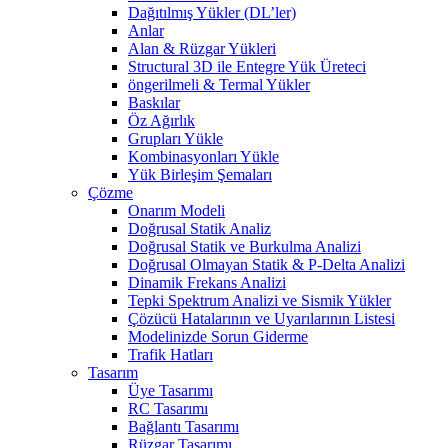
Dağıtılmış Yükler (DL’ler)
Anlar
Alan & Rüzgar Yükleri
Structural 3D ile Entegre Yük Üreteci
öngerilmeli & Termal Yükler
Baskılar
Öz Ağırlık
Grupları Yükle
Kombinasyonları Yükle
Yük Birleşim Şemaları
Çözme
Onarım Modeli
Doğrusal Statik Analiz
Doğrusal Statik ve Burkulma Analizi
Doğrusal Olmayan Statik & P-Delta Analizi
Dinamik Frekans Analizi
Tepki Spektrum Analizi ve Sismik Yükler
Çözücü Hatalarının ve Uyarılarının Listesi
Modelinizde Sorun Giderme
Trafik Hatları
Tasarım
Üye Tasarımı
RC Tasarımı
Bağlantı Tasarımı
Rüzgar Tasarımı