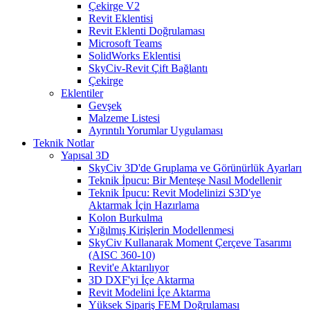
Çekirge V2
Revit Eklentisi
Revit Eklenti Doğrulaması
Microsoft Teams
SolidWorks Eklentisi
SkyCiv-Revit Çift Bağlantı
Çekirge
Eklentiler
Gevşek
Malzeme Listesi
Ayrıntılı Yorumlar Uygulaması
Teknik Notlar
Yapısal 3D
SkyCiv 3D'de Gruplama ve Görünürlük Ayarları
Teknik İpucu: Bir Menteşe Nasıl Modellenir
Teknik İpucu: Revit Modelinizi S3D'ye
Aktarmak İçin Hazırlama
Kolon Burkulma
Yığılmış Kirişlerin Modellenmesi
SkyCiv Kullanarak Moment Çerçeve Tasarımı
(AISC 360-10)
Revit'e Aktarılıyor
3D DXF'yi İçe Aktarma
Revit Modelini İçe Aktarma
Yüksek Sipariş FEM Doğrulaması