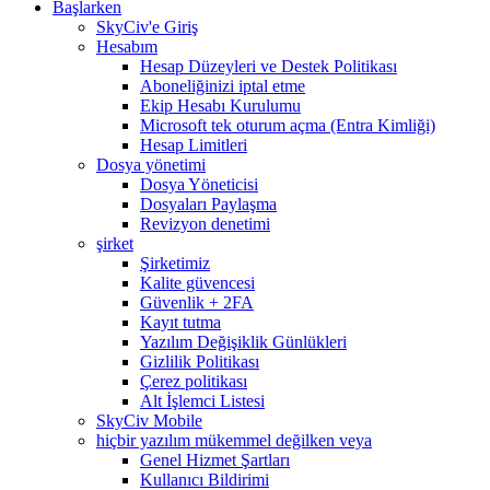
Başlarken
SkyCiv'e Giriş
Hesabım
Hesap Düzeyleri ve Destek Politikası
Aboneliğinizi iptal etme
Ekip Hesabı Kurulumu
Microsoft tek oturum açma (Entra Kimliği)
Hesap Limitleri
Dosya yönetimi
Dosya Yöneticisi
Dosyaları Paylaşma
Revizyon denetimi
şirket
Şirketimiz
Kalite güvencesi
Güvenlik + 2FA
Kayıt tutma
Yazılım Değişiklik Günlükleri
Gizlilik Politikası
Çerez politikası
Alt İşlemci Listesi
SkyCiv Mobile
hiçbir yazılım mükemmel değilken veya
Genel Hizmet Şartları
Kullanıcı Bildirimi