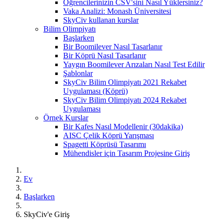
Öğrencilerinizin CSV'sini Nasıl Yüklersiniz?
Vaka Analizi: Monash Üniversitesi
SkyCiv kullanan kurslar
Bilim Olimpiyatı
Başlarken
Bir Boomilever Nasıl Tasarlanır
Bir Köprü Nasıl Tasarlanır
Yaygın Boomilever Arızaları Nasıl Test Edilir
Şablonlar
SkyCiv Bilim Olimpiyatı 2021 Rekabet
Uygulaması (Köprü)
SkyCiv Bilim Olimpiyatı 2024 Rekabet
Uygulaması
Örnek Kurslar
Bir Kafes Nasıl Modellenir (30dakika)
AISC Çelik Köprü Yarışması
Spagetti Köprüsü Tasarımı
Mühendisler için Tasarım Projesine Giriş
Ev
Başlarken
SkyCiv'e Giriş