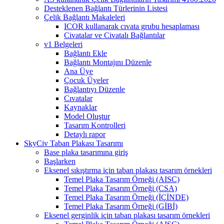
Desteklenen Bağlantı Türlerinin Listesi
Çelik Bağlantı Makaleleri
ICOR kullanarak cıvata grubu hesaplaması
Civatalar ve Civatalı Bağlantılar
v1 Belgeleri
Bağlantı Ekle
Bağlantı Montajını Düzenle
Ana Üye
Çocuk Üyeler
Bağlantıyı Düzenle
Cıvatalar
Kaynaklar
Model Oluştur
Tasarım Kontrolleri
Detaylı rapor
SkyCiv Taban Plakası Tasarımı
Base plaka tasarımına giriş
Başlarken
Eksenel sıkıştırma için taban plakası tasarım örnekleri
Temel Plaka Tasarım Örneği (AISC)
Temel Plaka Tasarım Örneği (CSA)
Temel Plaka Tasarım Örneği (İÇİNDE)
Temel Plaka Tasarım Örneği (GİBİ)
Eksenel gerginlik için taban plakası tasarım örnekleri