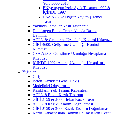
Yolu 3600 2018
EN'ye uygun İzole Ayak Tasarımı 1992 &
İÇİNDE 1997
CSA A23.3'e Uygun Yayılmış Temel
Tasarımı
Yayılmış Temeller Nasıl Tasarlanır
Dikdörtgen Beton Temel Altında Basınç
Dağılımı
ACI 318: Geliştirme Uzunluğu Kontrol Kılavuzu
GİBİ 3600: Geliştirme Uzunluğu Kontrol
Kılavuzu
CSA A23.3: Geliştirme Uzunluğu Hesaplama
Kılavuzu
İÇİNDE 1992: Ankraj Uzunluğu Hesaplama
Kılavuzu
Yığınlar
Giriş
Beton Kazıklar: Genel Bakış
Modelinizi Oluşturmak
Kazıkların Yük Taşıma Kapasitesi
ACI 318 Beton Kazık Tasarımı
GİBİ 2159 & 3600 Beton Kazık Tasarımı
ACI 318 Kazık Tasarım Doğrulaması
GİBİ 2159 & 3600 Kazık Tasarım Doğrulaması
Kazık Kapasitesinin Tahmin Edilmesi İçin Çeşitli