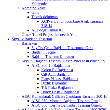
Yöntemler
Kombine Vakıf
Giriş
Teknik döküman
ACI'ye Uygun Kombine Ayak Tasarımı
318-14
ACI doğrulaması #1
Örnek Temel Projesi İzlenecek Yolu
SkyCiv Bağlantı Tasarımı
Başlarken
SkyCiv Çelik Bağlantı Tasarımına Giriş
Bağlantı Seçme
Bağlantı Tasarımı Kılavuzu
SkyCiv Bağlantı Tasarımı Hesaplayıcı nasıl kullanılır?
AISC 360-16 Bağlantılar
Kolon Ek Bağlantısı
Çift Açılı Bağlantı
Flanş Plakası Bağlantısı
Dizlik Bağlantısı
Tek Plaka Bağlantısı
Dikey Destek Bağlantısı
AISC Kullanılarak Çelik Bağlantıların Tasarımı 360-16
AISC 360: Moment Bağlantı Tasarım Örneği
AISC 360: Kesme Bağlantısı Tasarım Örneği
AS kullanarak Çelik Bağlantıların Tasarımı 4100:2020