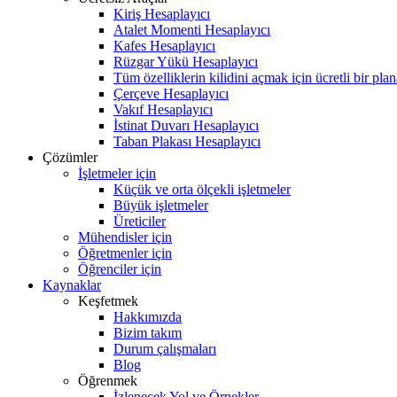
Kiriş Hesaplayıcı
Atalet Momenti Hesaplayıcı
Kafes Hesaplayıcı
Rüzgar Yükü Hesaplayıcı
Tüm özelliklerin kilidini açmak için ücretli bir pla
Çerçeve Hesaplayıcı
Vakıf Hesaplayıcı
İstinat Duvarı Hesaplayıcı
Taban Plakası Hesaplayıcı
Çözümler
İşletmeler için
Küçük ve orta ölçekli işletmeler
Büyük işletmeler
Üreticiler
Mühendisler için
Öğretmenler için
Öğrenciler için
Kaynaklar
Keşfetmek
Hakkımızda
Bizim takım
Durum çalışmaları
Blog
Öğrenmek
İzlenecek Yol ve Örnekler