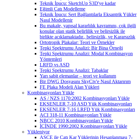
Teknik İpucu: SketchUp S3D'ye kadar
Eğimli Çatı Modelleme
Teknik İpucu: Sert Bağlantılarla Eksantrik Yükler
Nasıl Modellenir
Bu makale, yapısal kararlılık kavramını, çok ilgili
konular olan statik belirlilik ve belirsizlik ile
birlikte açıklamaktadır., belirsizlik, ve Kararsızlık
Ortotropik Plakalar: Teori ve Örnekler
Tepki Spektrumu Analizi: Bir Bina Örneği
Tepki Spektrumu Analizi: Modal Kombinasyon
Yöntemleri
LRFD vs ASD
Tepki Spektrumu Analizi: Tabaklar
Yarı sabit elemanlar – teori ve kullanım
Bir DWG Dosyasını SkyCiv'e Nasıl Aktarırım
FE Plaka Modeli Alan Yükleri
Kombinasyonları Yükle
AS / NZS 1170:2002 Kombinasyonları Yükle
EKSENLER 7-10 ASD Yük Kombinasyonları
EKSENLER 7-16 LRFD Yük Kombinasyonları
ACI 318-11 Kombinasyonları Yükle
NBCC 2010 Kombinasyonları Yükle
İÇİNDE 1990:2002 Kombinasyonları Yükle
Yükleniyor
ASCE ile Çatı Kar Yüklerinin Hesaplanması 7-