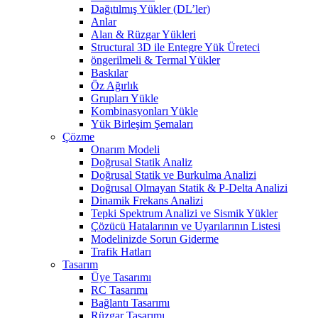
Dağıtılmış Yükler (DL’ler)
Anlar
Alan & Rüzgar Yükleri
Structural 3D ile Entegre Yük Üreteci
öngerilmeli & Termal Yükler
Baskılar
Öz Ağırlık
Grupları Yükle
Kombinasyonları Yükle
Yük Birleşim Şemaları
Çözme
Onarım Modeli
Doğrusal Statik Analiz
Doğrusal Statik ve Burkulma Analizi
Doğrusal Olmayan Statik & P-Delta Analizi
Dinamik Frekans Analizi
Tepki Spektrum Analizi ve Sismik Yükler
Çözücü Hatalarının ve Uyarılarının Listesi
Modelinizde Sorun Giderme
Trafik Hatları
Tasarım
Üye Tasarımı
RC Tasarımı
Bağlantı Tasarımı
Rüzgar Tasarımı