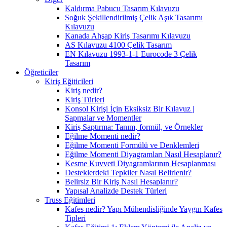
Kaldırma Pabucu Tasarım Kılavuzu
Soğuk Şekillendirilmiş Çelik Aşık Tasarımı
Kılavuzu
Kanada Ahşap Kiriş Tasarımı Kılavuzu
AS Kılavuzu 4100 Çelik Tasarım
EN Kılavuzu 1993-1-1 Eurocode 3 Çelik
Tasarım
Öğreticiler
Kiriş Eğiticileri
Kiriş nedir?
Kiriş Türleri
Konsol Kirişi İçin Eksiksiz Bir Kılavuz |
Sapmalar ve Momentler
Kiriş Saptırma: Tanım, formül, ve Örnekler
Eğilme Momenti nedir?
Eğilme Momenti Formülü ve Denklemleri
Eğilme Momenti Diyagramları Nasıl Hesaplanır?
Kesme Kuvveti Diyagramlarının Hesaplanması
Desteklerdeki Tepkiler Nasıl Belirlenir?
Belirsiz Bir Kiriş Nasıl Hesaplanır?
Yapısal Analizde Destek Türleri
Truss Eğitimleri
Kafes nedir? Yapı Mühendisliğinde Yaygın Kafes
Tipleri