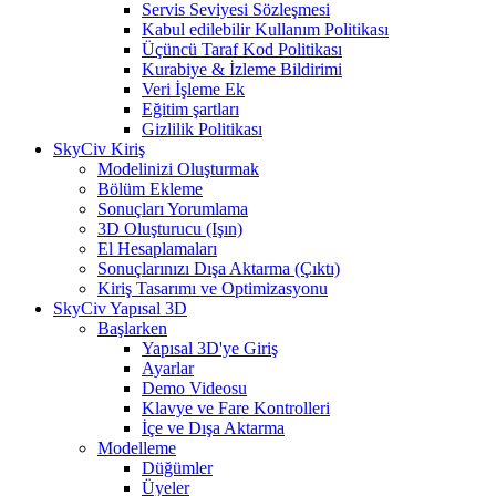
Servis Seviyesi Sözleşmesi
Kabul edilebilir Kullanım Politikası
Üçüncü Taraf Kod Politikası
Kurabiye & İzleme Bildirimi
Veri İşleme Ek
Eğitim şartları
Gizlilik Politikası
SkyCiv Kiriş
Modelinizi Oluşturmak
Bölüm Ekleme
Sonuçları Yorumlama
3D Oluşturucu (Işın)
El Hesaplamaları
Sonuçlarınızı Dışa Aktarma (Çıktı)
Kiriş Tasarımı ve Optimizasyonu
SkyCiv Yapısal 3D
Başlarken
Yapısal 3D'ye Giriş
Ayarlar
Demo Videosu
Klavye ve Fare Kontrolleri
İçe ve Dışa Aktarma
Modelleme
Düğümler
Üyeler