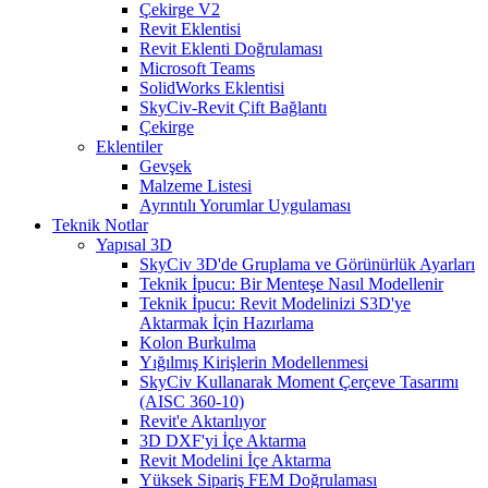
Çekirge V2
Revit Eklentisi
Revit Eklenti Doğrulaması
Microsoft Teams
SolidWorks Eklentisi
SkyCiv-Revit Çift Bağlantı
Çekirge
Eklentiler
Gevşek
Malzeme Listesi
Ayrıntılı Yorumlar Uygulaması
Teknik Notlar
Yapısal 3D
SkyCiv 3D'de Gruplama ve Görünürlük Ayarları
Teknik İpucu: Bir Menteşe Nasıl Modellenir
Teknik İpucu: Revit Modelinizi S3D'ye
Aktarmak İçin Hazırlama
Kolon Burkulma
Yığılmış Kirişlerin Modellenmesi
SkyCiv Kullanarak Moment Çerçeve Tasarımı
(AISC 360-10)
Revit'e Aktarılıyor
3D DXF'yi İçe Aktarma
Revit Modelini İçe Aktarma
Yüksek Sipariş FEM Doğrulaması