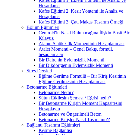
Kafes Eğitimi 1: Eklem Yöntemi ile Analiz ve
Hesaplama
Kafes Eğitimi 2: Kesit Yöntemi ile Analiz ve
Hesaplama
Kafes Eğitimi 3: Çatı Makas Tasarım Örneği
Bölüm Eğitimleri
Centroid'in Nasıl Bulunacağına İlişkin Basit Bir
Kılavuz
Alanın Statik / İlk Momentinin Hesaplanması
Atalet Momenti – Genel Bakış, formül,
hesaplamalar
Bir Dairenin Eylemsizlik Momenti
Bir Dikdörtgenin Eylemsizlik Momenti
Stres Dersleri
Eğilme Gerilme Formülü – Bir Kiriş Kesitinin
Eğilme Gerilmesinin Hesaplanması
Betonarme Eğitimleri
Betonarme Nedir?
Sütun Etkileşim Şeması / Eğrisi nedir?
Bir Betonarme Kirişin Moment Kapasitesini
Hesaplayın
Betonarme ve Öngerilmeli Beton
Betonarme Kirişler Nasıl Tasarlanır??
Bağlantı Tasarımı Eğitimleri
Kesme Bağlantısı