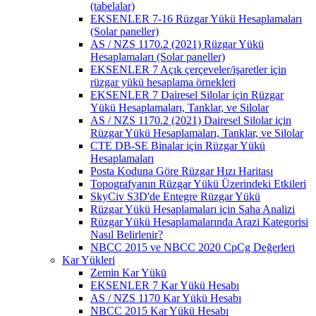
(tabelalar)
EKSENLER 7-16 Rüzgar Yükü Hesaplamaları
(Solar paneller)
AS / NZS 1170.2 (2021) Rüzgar Yükü
Hesaplamaları (Solar paneller)
EKSENLER 7 Açık çerçeveler/işaretler için
rüzgar yükü hesaplama örnekleri
EKSENLER 7 Dairesel Silolar için Rüzgar
Yükü Hesaplamaları, Tanklar, ve Silolar
AS / NZS 1170.2 (2021) Dairesel Silolar için
Rüzgar Yükü Hesaplamaları, Tanklar, ve Silolar
CTE DB-SE Binalar için Rüzgar Yükü
Hesaplamaları
Posta Koduna Göre Rüzgar Hızı Haritası
Topografyanın Rüzgar Yükü Üzerindeki Etkileri
SkyCiv S3D'de Entegre Rüzgar Yükü
Rüzgar Yükü Hesaplamaları için Saha Analizi
Rüzgar Yükü Hesaplamalarında Arazi Kategorisi
Nasıl Belirlenir?
NBCC 2015 ve NBCC 2020 CpCg Değerleri
Kar Yükleri
Zemin Kar Yükü
EKSENLER 7 Kar Yükü Hesabı
AS / NZS 1170 Kar Yükü Hesabı
NBCC 2015 Kar Yükü Hesabı