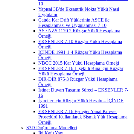
10
Yapısal 3B'de Eksantrik Nokta Yükü Nasıl
Uygulanır
Çatıda Kar Drift Yüklerinin ASCE ile
Hesaplanması ve Uygulanması 7-10
AS / NZS 1170.2 Rüzgar Yükü Hesaplama
Örneği
EKSENLER 7-10 Rüzgar Yükü Hesaplama
Örneği
İÇİNDE 1991-1-4 Rüzgar Yükü Hesaplama
Örneği
NBCC 2015 Kar Yükü Hesaplama Örneği
EKSENLER 7-16 L-şekilli Bina için Rüzgar
Yükü Hesaplama Örneği
DIR-DİR 875-3 Rüzgar Yükü Hesaplama
Örneği
İstinat Duvarı Tasarım Süreci – EKSENLER 7-
16
İşaretler için Rüzgar Yükü Hesabı – İÇİNDE
1991
EKSENLER 7-16 Eşdeğer Yanal Kuvvet
Prosedürü Kullanılarak Sismik Yük Hesaplama
Örneği
S3D Doğrulama Modelleri
İki Katlı Yapı