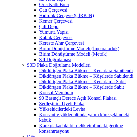
Orta Katlı Bina
Çatı Çerçevesi
Hidrolik Çerçeve (ÇİRKİN)
Kemer Çerçevesi
Çift Depo
Yumurta Yapısı
Kabuk Çerçevesi
Kereste Ahır Çerçevesi
Birim Dönüştürme Modeli (İmparatorluk)
Birim Dönüştürme Modeli (Metrik)
SJI Doğrulaması
S3D Plaka Doğrulama Modelleri
Dikdörtgen Plaka Bükme – Kenarlara Sabitlendi
Dikdörtgen Plaka Bükme – Köşelerde Sabitlendi
Dikdörtgen Plaka Bükme – Kenarlarda Sabit
Dikdörtgen Plaka Bükme – Köşelerde Sabit
Konsol Membran
90 Basınçlı Derece Açılı Konsol Plakası
Sertleştirici Üyeli Plaka
Yükselticilerdeki Levha
Konsantre yükler altında yarım küre şeklindeki
kabuk
Kare plakadaki bir delik etrafındaki gerilme
konsantrasyonu
Diğer