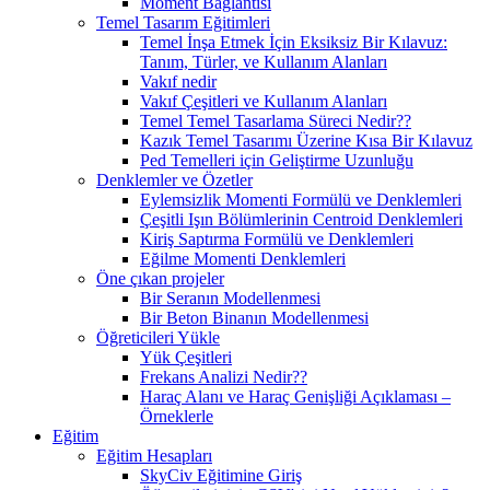
Moment Bağlantısı
Temel Tasarım Eğitimleri
Temel İnşa Etmek İçin Eksiksiz Bir Kılavuz:
Tanım, Türler, ve Kullanım Alanları
Vakıf nedir
Vakıf Çeşitleri ve Kullanım Alanları
Temel Temel Tasarlama Süreci Nedir??
Kazık Temel Tasarımı Üzerine Kısa Bir Kılavuz
Ped Temelleri için Geliştirme Uzunluğu
Denklemler ve Özetler
Eylemsizlik Momenti Formülü ve Denklemleri
Çeşitli Işın Bölümlerinin Centroid Denklemleri
Kiriş Saptırma Formülü ve Denklemleri
Eğilme Momenti Denklemleri
Öne çıkan projeler
Bir Seranın Modellenmesi
Bir Beton Binanın Modellenmesi
Öğreticileri Yükle
Yük Çeşitleri
Frekans Analizi Nedir??
Haraç Alanı ve Haraç Genişliği Açıklaması –
Örneklerle
Eğitim
Eğitim Hesapları
SkyCiv Eğitimine Giriş