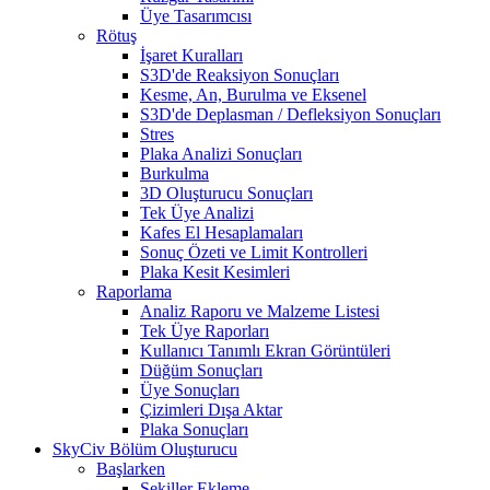
Üye Tasarımcısı
Rötuş
İşaret Kuralları
S3D'de Reaksiyon Sonuçları
Kesme, An, Burulma ve Eksenel
S3D'de Deplasman / Defleksiyon Sonuçları
Stres
Plaka Analizi Sonuçları
Burkulma
3D Oluşturucu Sonuçları
Tek Üye Analizi
Kafes El Hesaplamaları
Sonuç Özeti ve Limit Kontrolleri
Plaka Kesit Kesimleri
Raporlama
Analiz Raporu ve Malzeme Listesi
Tek Üye Raporları
Kullanıcı Tanımlı Ekran Görüntüleri
Düğüm Sonuçları
Üye Sonuçları
Çizimleri Dışa Aktar
Plaka Sonuçları
SkyCiv Bölüm Oluşturucu
Başlarken
Şekiller Ekleme