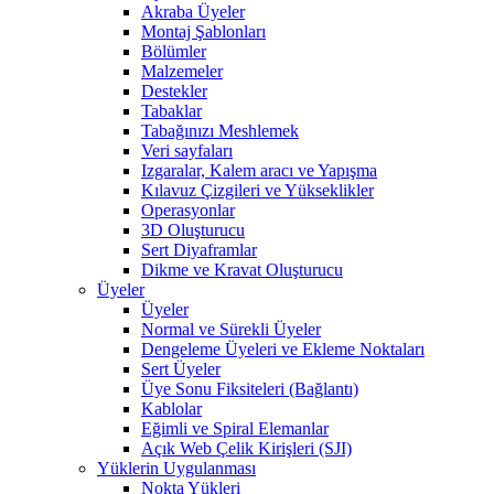
Akraba Üyeler
Montaj Şablonları
Bölümler
Malzemeler
Destekler
Tabaklar
Tabağınızı Meshlemek
Veri sayfaları
Izgaralar, Kalem aracı ve Yapışma
Kılavuz Çizgileri ve Yükseklikler
Operasyonlar
3D Oluşturucu
Sert Diyaframlar
Dikme ve Kravat Oluşturucu
Üyeler
Üyeler
Normal ve Sürekli Üyeler
Dengeleme Üyeleri ve Ekleme Noktaları
Sert Üyeler
Üye Sonu Fiksiteleri (Bağlantı)
Kablolar
Eğimli ve Spiral Elemanlar
Açık Web Çelik Kirişleri (SJI)
Yüklerin Uygulanması
Nokta Yükleri