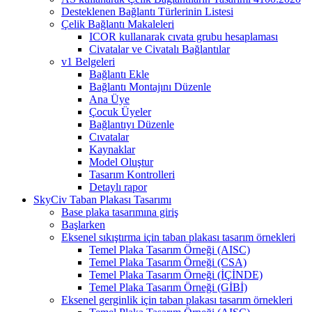
Desteklenen Bağlantı Türlerinin Listesi
Çelik Bağlantı Makaleleri
ICOR kullanarak cıvata grubu hesaplaması
Civatalar ve Civatalı Bağlantılar
v1 Belgeleri
Bağlantı Ekle
Bağlantı Montajını Düzenle
Ana Üye
Çocuk Üyeler
Bağlantıyı Düzenle
Cıvatalar
Kaynaklar
Model Oluştur
Tasarım Kontrolleri
Detaylı rapor
SkyCiv Taban Plakası Tasarımı
Base plaka tasarımına giriş
Başlarken
Eksenel sıkıştırma için taban plakası tasarım örnekleri
Temel Plaka Tasarım Örneği (AISC)
Temel Plaka Tasarım Örneği (CSA)
Temel Plaka Tasarım Örneği (İÇİNDE)
Temel Plaka Tasarım Örneği (GİBİ)
Eksenel gerginlik için taban plakası tasarım örnekleri