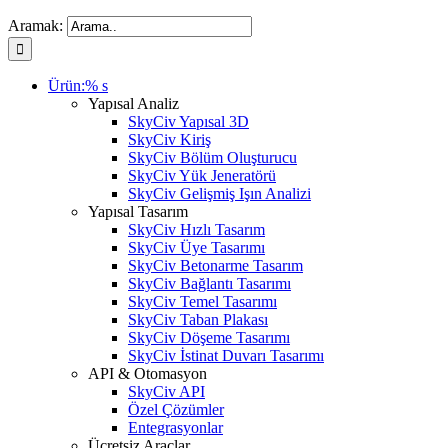
Aramak:
Ürün:% s
Yapısal Analiz
SkyCiv Yapısal 3D
SkyCiv Kiriş
SkyCiv Bölüm Oluşturucu
SkyCiv Yük Jeneratörü
SkyCiv Gelişmiş Işın Analizi
Yapısal Tasarım
SkyCiv Hızlı Tasarım
SkyCiv Üye Tasarımı
SkyCiv Betonarme Tasarım
SkyCiv Bağlantı Tasarımı
SkyCiv Temel Tasarımı
SkyCiv Taban Plakası
SkyCiv Döşeme Tasarımı
SkyCiv İstinat Duvarı Tasarımı
API & Otomasyon
SkyCiv API
Özel Çözümler
Entegrasyonlar
Ücretsiz Araçlar