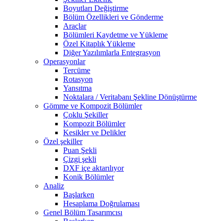
Boyutları Değiştirme
Bölüm Özellikleri ve Gönderme
Araçlar
Bölümleri Kaydetme ve Yükleme
Özel Kitaplık Yükleme
Diğer Yazılımlarla Entegrasyon
Operasyonlar
Tercüme
Rotasyon
Yansıtma
Noktalara / Veritabanı Şekline Dönüştürme
Gömme ve Kompozit Bölümler
Çoklu Şekiller
Kompozit Bölümler
Kesikler ve Delikler
Özel şekiller
Puan Şekli
Çizgi şekli
DXF içe aktarılıyor
Konik Bölümler
Analiz
Başlarken
Hesaplama Doğrulaması
Genel Bölüm Tasarımcısı