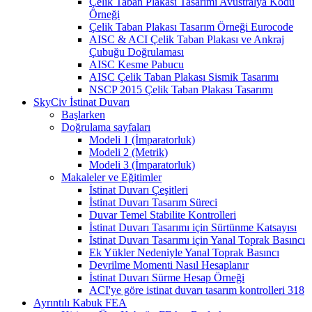
Çelik Taban Plakası Tasarımı Avustralya Kodu
Örneği
Çelik Taban Plakası Tasarım Örneği Eurocode
AISC & ACI Çelik Taban Plakası ve Ankraj
Çubuğu Doğrulaması
AISC Kesme Pabucu
AISC Çelik Taban Plakası Sismik Tasarımı
NSCP 2015 Çelik Taban Plakası Tasarımı
SkyCiv İstinat Duvarı
Başlarken
Doğrulama sayfaları
Modeli 1 (İmparatorluk)
Modeli 2 (Metrik)
Modeli 3 (İmparatorluk)
Makaleler ve Eğitimler
İstinat Duvarı Çeşitleri
İstinat Duvarı Tasarım Süreci
Duvar Temel Stabilite Kontrolleri
İstinat Duvarı Tasarımı için Sürtünme Katsayısı
İstinat Duvarı Tasarımı için Yanal Toprak Basıncı
Ek Yükler Nedeniyle Yanal Toprak Basıncı
Devrilme Momenti Nasıl Hesaplanır
İstinat Duvarı Sürme Hesap Örneği
ACI'ye göre istinat duvarı tasarım kontrolleri 318
Ayrıntılı Kabuk FEA