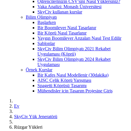
Öğrencilerinizin CSV'sini Nasıl Yüklersiniz?
Vaka Analizi: Monash Üniversitesi
SkyCiv kullanan kurslar
Bilim Olimpiyatı
Başlarken
Bir Boomilever Nasıl Tasarlanır
Bir Köprü Nasıl Tasarlanır
Yaygın Boomilever Arızaları Nasıl Test Edilir
Şablonlar
SkyCiv Bilim Olimpiyatı 2021 Rekabet
Uygulaması (Köprü)
SkyCiv Bilim Olimpiyatı 2024 Rekabet
Uygulaması
Örnek Kurslar
Bir Kafes Nasıl Modellenir (30dakika)
AISC Çelik Köprü Yarışması
Spagetti Köprüsü Tasarımı
Mühendisler için Tasarım Projesine Giriş
Ev
SkyCiv Yük Jeneratörü
Rüzgar Yükleri