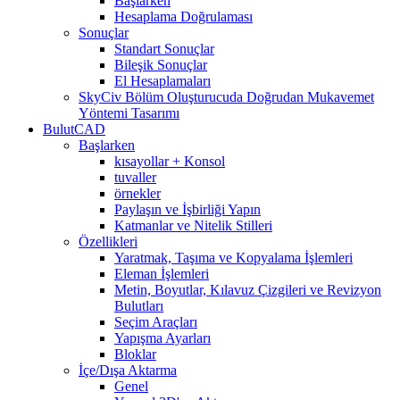
Başlarken
Hesaplama Doğrulaması
Sonuçlar
Standart Sonuçlar
Bileşik Sonuçlar
El Hesaplamaları
SkyCiv Bölüm Oluşturucuda Doğrudan Mukavemet
Yöntemi Tasarımı
BulutCAD
Başlarken
kısayollar + Konsol
tuvaller
örnekler
Paylaşın ve İşbirliği Yapın
Katmanlar ve Nitelik Stilleri
Özellikleri
Yaratmak, Taşıma ve Kopyalama İşlemleri
Eleman İşlemleri
Metin, Boyutlar, Kılavuz Çizgileri ve Revizyon
Bulutları
Seçim Araçları
Yapışma Ayarları
Bloklar
İçe/Dışa Aktarma
Genel