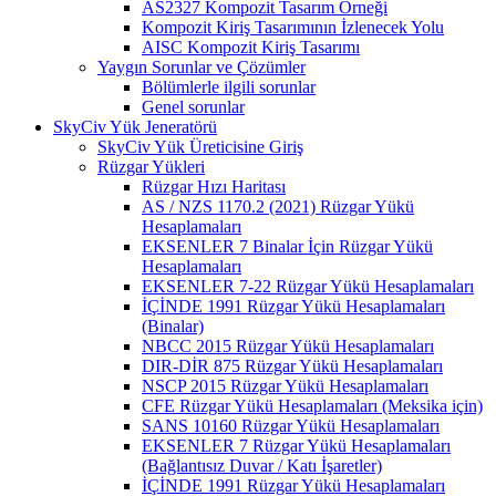
AS2327 Kompozit Tasarım Örneği
Kompozit Kiriş Tasarımının İzlenecek Yolu
AISC Kompozit Kiriş Tasarımı
Yaygın Sorunlar ve Çözümler
Bölümlerle ilgili sorunlar
Genel sorunlar
SkyCiv Yük Jeneratörü
SkyCiv Yük Üreticisine Giriş
Rüzgar Yükleri
Rüzgar Hızı Haritası
AS / NZS 1170.2 (2021) Rüzgar Yükü
Hesaplamaları
EKSENLER 7 Binalar İçin Rüzgar Yükü
Hesaplamaları
EKSENLER 7-22 Rüzgar Yükü Hesaplamaları
İÇİNDE 1991 Rüzgar Yükü Hesaplamaları
(Binalar)
NBCC 2015 Rüzgar Yükü Hesaplamaları
DIR-DİR 875 Rüzgar Yükü Hesaplamaları
NSCP 2015 Rüzgar Yükü Hesaplamaları
CFE Rüzgar Yükü Hesaplamaları (Meksika için)
SANS 10160 Rüzgar Yükü Hesaplamaları
EKSENLER 7 Rüzgar Yükü Hesaplamaları
(Bağlantısız Duvar / Katı İşaretler)
İÇİNDE 1991 Rüzgar Yükü Hesaplamaları