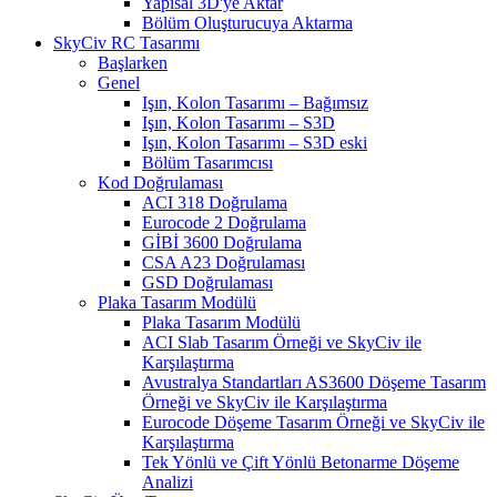
Yapısal 3D'ye Aktar
Bölüm Oluşturucuya Aktarma
SkyCiv RC Tasarımı
Başlarken
Genel
Işın, Kolon Tasarımı – Bağımsız
Işın, Kolon Tasarımı – S3D
Işın, Kolon Tasarımı – S3D eski
Bölüm Tasarımcısı
Kod Doğrulaması
ACI 318 Doğrulama
Eurocode 2 Doğrulama
GİBİ 3600 Doğrulama
CSA A23 Doğrulaması
GSD Doğrulaması
Plaka Tasarım Modülü
Plaka Tasarım Modülü
ACI Slab Tasarım Örneği ve SkyCiv ile
Karşılaştırma
Avustralya Standartları AS3600 Döşeme Tasarım
Örneği ve SkyCiv ile Karşılaştırma
Eurocode Döşeme Tasarım Örneği ve SkyCiv ile
Karşılaştırma
Tek Yönlü ve Çift Yönlü Betonarme Döşeme
Analizi