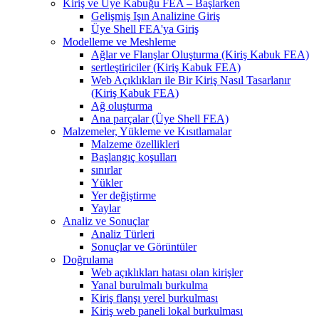
Kiriş ve Üye Kabuğu FEA – Başlarken
Gelişmiş Işın Analizine Giriş
Üye Shell FEA'ya Giriş
Modelleme ve Meshleme
Ağlar ve Flanşlar Oluşturma (Kiriş Kabuk FEA)
sertleştiriciler (Kiriş Kabuk FEA)
Web Açıklıkları ile Bir Kiriş Nasıl Tasarlanır
(Kiriş Kabuk FEA)
Ağ oluşturma
Ana parçalar (Üye Shell FEA)
Malzemeler, Yükleme ve Kısıtlamalar
Malzeme özellikleri
Başlangıç ​​koşulları
sınırlar
Yükler
Yer değiştirme
Yaylar
Analiz ve Sonuçlar
Analiz Türleri
Sonuçlar ve Görüntüler
Doğrulama
Web açıklıkları hatası olan kirişler
Yanal burulmalı burkulma
Kiriş flanşı yerel burkulması
Kiriş web paneli lokal burkulması