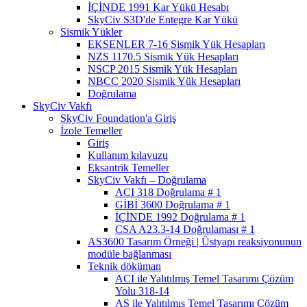
İÇİNDE 1991 Kar Yükü Hesabı
SkyCiv S3D'de Entegre Kar Yükü
Sismik Yükler
EKSENLER 7-16 Sismik Yük Hesapları
NZS 1170.5 Sismik Yük Hesapları
NSCP 2015 Sismik Yük Hesapları
NBCC 2020 Sismik Yük Hesapları
Doğrulama
SkyCiv Vakfı
SkyCiv Foundation'a Giriş
İzole Temeller
Giriş
Kullanım kılavuzu
Eksantrik Temeller
SkyCiv Vakfı – Doğrulama
ACI 318 Doğrulama # 1
GİBİ 3600 Doğrulama # 1
İÇİNDE 1992 Doğrulama # 1
CSA A23.3-14 Doğrulaması # 1
AS3600 Tasarım Örneği | Üstyapı reaksiyonunun
modüle bağlanması
Teknik döküman
ACI ile Yalıtılmış Temel Tasarımı Çözüm
Yolu 318-14
AS ile Yalıtılmış Temel Tasarımı Çözüm