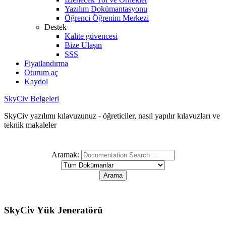
Yazılım Dokümantasyonu
Öğrenci Öğrenim Merkezi
Destek
Kalite güvencesi
Bize Ulaşın
SSS
Fiyatlandırma
Oturum aç
Kaydol
SkyCiv Belgeleri
SkyCiv yazılımı kılavuzunuz - öğreticiler, nasıl yapılır kılavuzları ve
teknik makaleler
Aramak:
SkyCiv Yük Jeneratörü