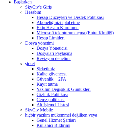
Başlarken
SkyCiv'e Giriş
Hesabım
Hesap Düzeyleri ve Destek Politikası
Aboneliğinizi iptal etme
Ekip Hesabı Kurulumu
Microsoft tek oturum açma (Entra Kimliği)
Hesap Limitleri
Dosya yönetimi
Dosya Yöneticisi
Dosyaları Paylaşma
Revizyon denetimi
şirket
Şirketimiz
Kalite güvencesi
Güvenlik + 2FA
Kayıt tutma
Yazılım Değişiklik Günlükleri
Gizlilik Politikası
Çerez politikası
Alt İşlemci Listesi
SkyCiv Mobile
hiçbir yazılım mükemmel değilken veya
Genel Hizmet Şartları
Kullanıcı Bildirimi