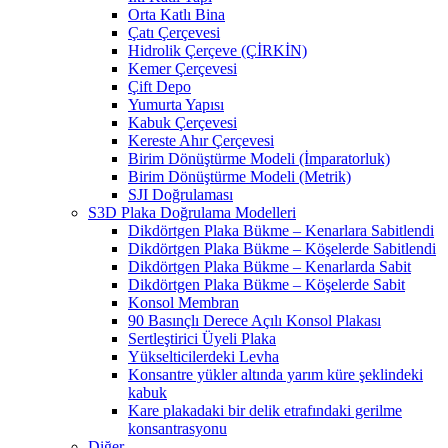
Orta Katlı Bina
Çatı Çerçevesi
Hidrolik Çerçeve (ÇİRKİN)
Kemer Çerçevesi
Çift Depo
Yumurta Yapısı
Kabuk Çerçevesi
Kereste Ahır Çerçevesi
Birim Dönüştürme Modeli (İmparatorluk)
Birim Dönüştürme Modeli (Metrik)
SJI Doğrulaması
S3D Plaka Doğrulama Modelleri
Dikdörtgen Plaka Bükme – Kenarlara Sabitlendi
Dikdörtgen Plaka Bükme – Köşelerde Sabitlendi
Dikdörtgen Plaka Bükme – Kenarlarda Sabit
Dikdörtgen Plaka Bükme – Köşelerde Sabit
Konsol Membran
90 Basınçlı Derece Açılı Konsol Plakası
Sertleştirici Üyeli Plaka
Yükselticilerdeki Levha
Konsantre yükler altında yarım küre şeklindeki
kabuk
Kare plakadaki bir delik etrafındaki gerilme
konsantrasyonu
Diğer