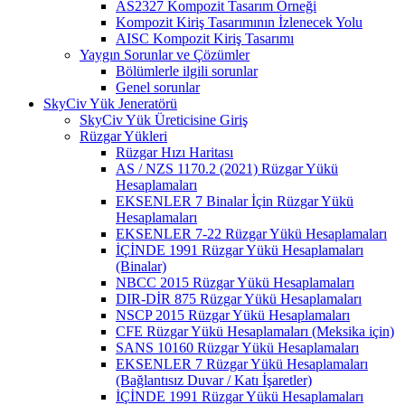
AS2327 Kompozit Tasarım Örneği
Kompozit Kiriş Tasarımının İzlenecek Yolu
AISC Kompozit Kiriş Tasarımı
Yaygın Sorunlar ve Çözümler
Bölümlerle ilgili sorunlar
Genel sorunlar
SkyCiv Yük Jeneratörü
SkyCiv Yük Üreticisine Giriş
Rüzgar Yükleri
Rüzgar Hızı Haritası
AS / NZS 1170.2 (2021) Rüzgar Yükü
Hesaplamaları
EKSENLER 7 Binalar İçin Rüzgar Yükü
Hesaplamaları
EKSENLER 7-22 Rüzgar Yükü Hesaplamaları
İÇİNDE 1991 Rüzgar Yükü Hesaplamaları
(Binalar)
NBCC 2015 Rüzgar Yükü Hesaplamaları
DIR-DİR 875 Rüzgar Yükü Hesaplamaları
NSCP 2015 Rüzgar Yükü Hesaplamaları
CFE Rüzgar Yükü Hesaplamaları (Meksika için)
SANS 10160 Rüzgar Yükü Hesaplamaları
EKSENLER 7 Rüzgar Yükü Hesaplamaları
(Bağlantısız Duvar / Katı İşaretler)
İÇİNDE 1991 Rüzgar Yükü Hesaplamaları