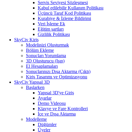
Servis Seviyesi Sözleşmesi
Kabul edilebilir Kullanım Politikası
Üçüncü Taraf Kod Politikası
Kurabiye & İzleme Bildirimi
Veri İşleme Ek
Eğitim şartları
Gizlilik Politikası
SkyCiv Kiriş
Modelinizi Oluşturmak
Bölüm Ekleme
Sonuçları Yorumlama
3D Oluşturucu (Işın)
El Hesaplamaları
Sonuçlarınızı Dışa Aktarma (Çıktı)
Kiriş Tasarımı ve Optimizasyonu
SkyCiv Yapısal 3D
Başlarken
Yapısal 3D'ye Giriş
Ayarlar
Demo Videosu
Klavye ve Fare Kontrolleri
İçe ve Dışa Aktarma
Modelleme
Düğümler
Üyeler