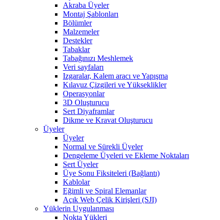
Akraba Üyeler
Montaj Şablonları
Bölümler
Malzemeler
Destekler
Tabaklar
Tabağınızı Meshlemek
Veri sayfaları
Izgaralar, Kalem aracı ve Yapışma
Kılavuz Çizgileri ve Yükseklikler
Operasyonlar
3D Oluşturucu
Sert Diyaframlar
Dikme ve Kravat Oluşturucu
Üyeler
Üyeler
Normal ve Sürekli Üyeler
Dengeleme Üyeleri ve Ekleme Noktaları
Sert Üyeler
Üye Sonu Fiksiteleri (Bağlantı)
Kablolar
Eğimli ve Spiral Elemanlar
Açık Web Çelik Kirişleri (SJI)
Yüklerin Uygulanması
Nokta Yükleri