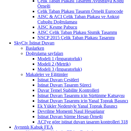
Çelik Taban Plakası Tasarımı Avustralya Kodu
Örneği
Çelik Taban Plakası Tasarım Örneği Eurocode
AISC & ACI Çelik Taban Plakası ve Ankraj
Çubuğu Doğrulaması
AISC Kesme Pabucu
AISC Çelik Taban Plakası Sismik Tasarımı
NSCP 2015 Çelik Taban Plakası Tasarımı
SkyCiv İstinat Duvarı
Başlarken
Doğrulama sayfaları
Modeli 1 (İmparatorluk)
Modeli 2 (Metrik)
Modeli 3 (İmparatorluk)
Makaleler ve Eğitimler
İstinat Duvarı Çeşitleri
İstinat Duvarı Tasarım Süreci
Duvar Temel Stabilite Kontrolleri
İstinat Duvarı Tasarımı için Sürtünme Katsayısı
İstinat Duvarı Tasarımı için Yanal Toprak Basıncı
Ek Yükler Nedeniyle Yanal Toprak Basıncı
Devrilme Momenti Nasıl Hesaplanır
İstinat Duvarı Sürme Hesap Örneği
ACI'ye göre istinat duvarı tasarım kontrolleri 318
Ayrıntılı Kabuk FEA