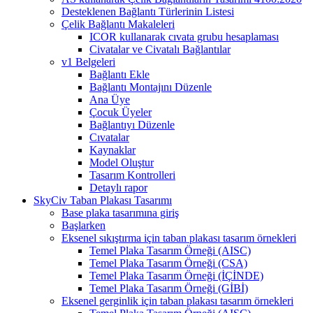
Desteklenen Bağlantı Türlerinin Listesi
Çelik Bağlantı Makaleleri
ICOR kullanarak cıvata grubu hesaplaması
Civatalar ve Civatalı Bağlantılar
v1 Belgeleri
Bağlantı Ekle
Bağlantı Montajını Düzenle
Ana Üye
Çocuk Üyeler
Bağlantıyı Düzenle
Cıvatalar
Kaynaklar
Model Oluştur
Tasarım Kontrolleri
Detaylı rapor
SkyCiv Taban Plakası Tasarımı
Base plaka tasarımına giriş
Başlarken
Eksenel sıkıştırma için taban plakası tasarım örnekleri
Temel Plaka Tasarım Örneği (AISC)
Temel Plaka Tasarım Örneği (CSA)
Temel Plaka Tasarım Örneği (İÇİNDE)
Temel Plaka Tasarım Örneği (GİBİ)
Eksenel gerginlik için taban plakası tasarım örnekleri