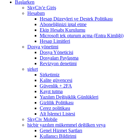
Başlarken
SkyCiv'e Giriş
Hesabım
Hesap Düzeyleri ve Destek Politikası
Aboneliğinizi iptal etme
Ekip Hesabı Kurulumu
Microsoft tek oturum açma (Entra Kimliği)
Hesap Limitleri
Dosya yönetimi
Dosya Yöneticisi
Dosyaları Paylaşma
Revizyon denetimi
şirket
Şirketimiz
Kalite güvencesi
Güvenlik + 2FA
Kayıt tutma
Yazılım Değişiklik Günlükleri
Gizlilik Politikası
Çerez politikası
Alt İşlemci Listesi
SkyCiv Mobile
hiçbir yazılım mükemmel değilken veya
Genel Hizmet Şartları
Kullanıcı Bildirimi