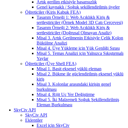
Artık gerilim etkisiyle başarısızlık
Genel kaynaklı / Soğuk şekillendirilmiş üyeler
Öğreticiler (Kiriş Kabuk FEA)
Tasarım Örneği 1: Web Açıklıklı Kiriş &
sertleştiriciler (Örnek Model 3D Çatı Çerçevesi)
Tasarım Örneği 2: Web Açıklıklı Kiriş &
sertleştiriciler (Doğrusal Olmayan Analiz)
Misal 3. Artık Gerilmenin Etkisiyle Çelik Kolon
Bükülme Analizi
Misal 4. Üye Yükleme için Yük Genliği Sırası
Misal 5. Temas Analizi için Yalnızca Sıkıştırmalı
Yaylar
Öğreticiler (Üye Shell FEA)
Misal 1. Basit eksenel yüklü eleman
Misal 2. Bükme ile güçlendirilmiş eksenel yüklü
kiriş
Misal 3. Kolonlar arasındaki kirişin genel
burkulması
Misal 4. Rijit Uç Yer Değiştirme
Misal 5. İki Malzemeli Soğuk Şekillendirilmiş
Eleman Burkulması
SkyCiv API
SkyCiv API
Eklentiler
Excel için SkyCiv