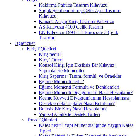
Kaldırma Pabucu Tasarım Kılavuzu
Soğuk Şekillendirilmiş Çelik Aşık Tasarımı
Kılavuzu
Kanada Ahşap Kiriş Tasarımı Kılavuzu
AS Kılavuzu 4100 Çelik Tasarım
EN Kılavuzu 1993-1-1 Eurocode 3 Çelik
Tasarım
Öğreticiler
Kiriş Eğiticileri
Kiriş nedir?
Kiriş Türleri
Konsol Kirişi İçin Eksiksiz Bir Kılavuz |
Sapmalar ve Momentler
Kiriş Saptırma: Tanım, formül, ve Örnekler
Eğilme Momenti nedir?
Eğilme Momenti Formülü ve Denklemleri
Eğilme Momenti Diyagramları Nasıl Hesaplanır?
Kesme Kuvveti Diyagramlarının Hesaplanması
Desteklerdeki Tepkiler Nasıl Belirlenir?
Belirsiz Bir Kiriş Nasıl Hesaplanır?
Yapısal Analizde Destek Türleri
Truss Eğitimleri
Kafes nedir? Yapı Mühendisliğinde Yaygın Kafes
Tipleri