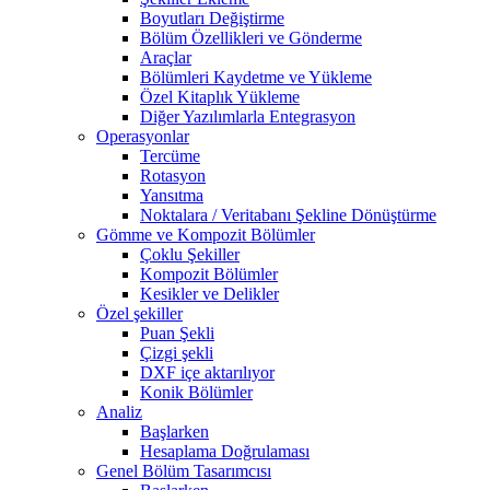
Boyutları Değiştirme
Bölüm Özellikleri ve Gönderme
Araçlar
Bölümleri Kaydetme ve Yükleme
Özel Kitaplık Yükleme
Diğer Yazılımlarla Entegrasyon
Operasyonlar
Tercüme
Rotasyon
Yansıtma
Noktalara / Veritabanı Şekline Dönüştürme
Gömme ve Kompozit Bölümler
Çoklu Şekiller
Kompozit Bölümler
Kesikler ve Delikler
Özel şekiller
Puan Şekli
Çizgi şekli
DXF içe aktarılıyor
Konik Bölümler
Analiz
Başlarken
Hesaplama Doğrulaması
Genel Bölüm Tasarımcısı