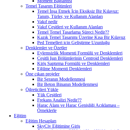
Moment Bağlantısı
Temel Tasarım Eğitimleri
Temel İnşa Etmek İçin Eksiksiz Bir Kılavuz:
Tanım, Türler, ve Kullanım Alanları
Vakıf nedir
Vakıf Çeşitleri ve Kullanım Alanları
Temel Temel Tasarlama Süreci Nedir??
Kazık Temel Tasarımı Üzerine Kısa Bir Kılavuz
Ped Temelleri için Geliştirme Uzunluğu
Denklemler ve Özetler
Eylemsizlik Momenti Formülü ve Denklemleri
Çeşitli Işın Bölümlerinin Centroid Denklemleri
Kiriş Saptırma Formülü ve Denklemleri
Eğilme Momenti Denklemleri
Öne çıkan projeler
Bir Seranın Modellenmesi
Bir Beton Binanın Modellenmesi
Öğreticileri Yükle
Yük Çeşitleri
Frekans Analizi Nedir??
Haraç Alanı ve Haraç Genişliği Açıklaması –
Örneklerle
Eğitim
Eğitim Hesapları
SkyCiv Eğitimine Giriş