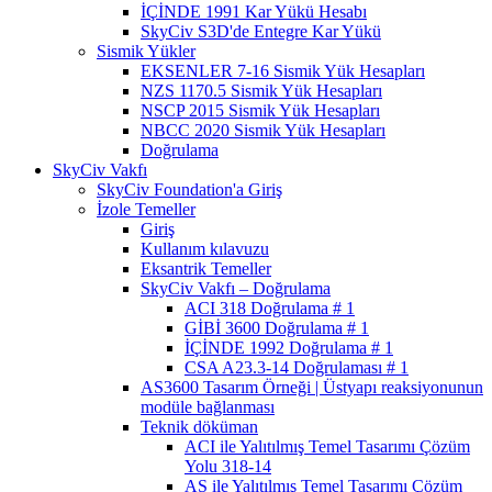
İÇİNDE 1991 Kar Yükü Hesabı
SkyCiv S3D'de Entegre Kar Yükü
Sismik Yükler
EKSENLER 7-16 Sismik Yük Hesapları
NZS 1170.5 Sismik Yük Hesapları
NSCP 2015 Sismik Yük Hesapları
NBCC 2020 Sismik Yük Hesapları
Doğrulama
SkyCiv Vakfı
SkyCiv Foundation'a Giriş
İzole Temeller
Giriş
Kullanım kılavuzu
Eksantrik Temeller
SkyCiv Vakfı – Doğrulama
ACI 318 Doğrulama # 1
GİBİ 3600 Doğrulama # 1
İÇİNDE 1992 Doğrulama # 1
CSA A23.3-14 Doğrulaması # 1
AS3600 Tasarım Örneği | Üstyapı reaksiyonunun
modüle bağlanması
Teknik döküman
ACI ile Yalıtılmış Temel Tasarımı Çözüm
Yolu 318-14
AS ile Yalıtılmış Temel Tasarımı Çözüm