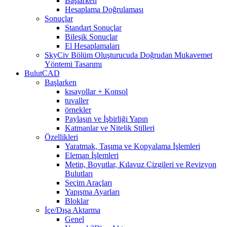
Başlarken
Hesaplama Doğrulaması
Sonuçlar
Standart Sonuçlar
Bileşik Sonuçlar
El Hesaplamaları
SkyCiv Bölüm Oluşturucuda Doğrudan Mukavemet
Yöntemi Tasarımı
BulutCAD
Başlarken
kısayollar + Konsol
tuvaller
örnekler
Paylaşın ve İşbirliği Yapın
Katmanlar ve Nitelik Stilleri
Özellikleri
Yaratmak, Taşıma ve Kopyalama İşlemleri
Eleman İşlemleri
Metin, Boyutlar, Kılavuz Çizgileri ve Revizyon
Bulutları
Seçim Araçları
Yapışma Ayarları
Bloklar
İçe/Dışa Aktarma
Genel