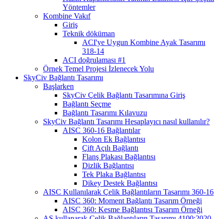
Yöntemler
Kombine Vakıf
Giriş
Teknik döküman
ACI'ye Uygun Kombine Ayak Tasarımı
318-14
ACI doğrulaması #1
Örnek Temel Projesi İzlenecek Yolu
SkyCiv Bağlantı Tasarımı
Başlarken
SkyCiv Çelik Bağlantı Tasarımına Giriş
Bağlantı Seçme
Bağlantı Tasarımı Kılavuzu
SkyCiv Bağlantı Tasarımı Hesaplayıcı nasıl kullanılır?
AISC 360-16 Bağlantılar
Kolon Ek Bağlantısı
Çift Açılı Bağlantı
Flanş Plakası Bağlantısı
Dizlik Bağlantısı
Tek Plaka Bağlantısı
Dikey Destek Bağlantısı
AISC Kullanılarak Çelik Bağlantıların Tasarımı 360-16
AISC 360: Moment Bağlantı Tasarım Örneği
AISC 360: Kesme Bağlantısı Tasarım Örneği
AS kullanarak Çelik Bağlantıların Tasarımı 4100:2020