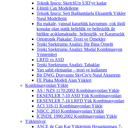
Teknik İpucu: SketchUp S3D'ye kadar
Eğimli Çatı Modelleme
Teknik İpucu: Sert Bağlantılarla Eksantrik Yükler
Nasıl Modellenir
Bu makale, yapısal kararlılık kavramını, çok ilgili
konular olan statik belirlilik ve belirsizlik ile
birlikte açıklamaktadır., belirsizlik, ve Kararsızlık
Ortotropik Plakalar: Teori ve Örnekler
Tepki Spektrumu Analizi: Bir Bina Örneği
Tepki Spektrumu Analizi: Modal Kombinasyon
Yöntemleri
LRFD vs ASD
Tepki Spektrumu Analizi: Tabaklar
Yarı sabit elemanlar – teori ve kullanım
Bir DWG Dosyasını SkyCiv'e Nasıl Aktarırım
FE Plaka Modeli Alan Yükleri
Kombinasyonları Yükle
AS / NZS 1170:2002 Kombinasyonları Yükle
EKSENLER 7-10 ASD Yük Kombinasyonları
EKSENLER 7-16 LRFD Yük Kombinasyonları
ACI 318-11 Kombinasyonları Yükle
NBCC 2010 Kombinasyonları Yükle
İÇİNDE 1990:2002 Kombinasyonları Yükle
Yükleniyor
ASCE ile Çatı Kar Yüklerinin Hesaplanması 7-