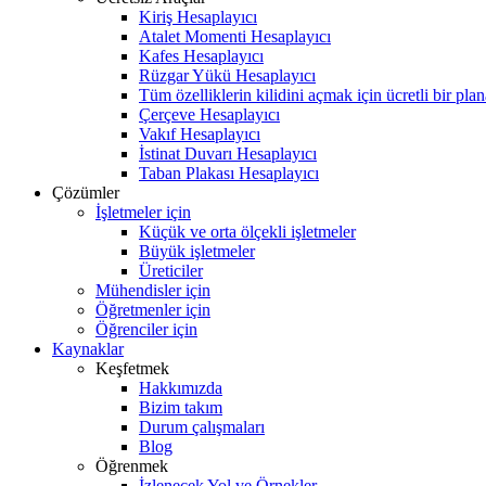
Kiriş Hesaplayıcı
Atalet Momenti Hesaplayıcı
Kafes Hesaplayıcı
Rüzgar Yükü Hesaplayıcı
Tüm özelliklerin kilidini açmak için ücretli bir pla
Çerçeve Hesaplayıcı
Vakıf Hesaplayıcı
İstinat Duvarı Hesaplayıcı
Taban Plakası Hesaplayıcı
Çözümler
İşletmeler için
Küçük ve orta ölçekli işletmeler
Büyük işletmeler
Üreticiler
Mühendisler için
Öğretmenler için
Öğrenciler için
Kaynaklar
Keşfetmek
Hakkımızda
Bizim takım
Durum çalışmaları
Blog
Öğrenmek
İzlenecek Yol ve Örnekler