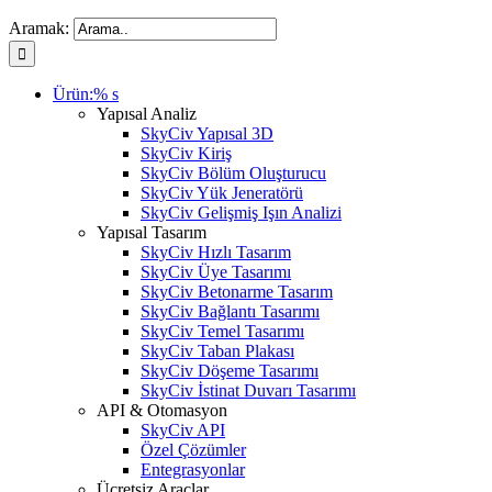
Aramak:
Ürün:% s
Yapısal Analiz
SkyCiv Yapısal 3D
SkyCiv Kiriş
SkyCiv Bölüm Oluşturucu
SkyCiv Yük Jeneratörü
SkyCiv Gelişmiş Işın Analizi
Yapısal Tasarım
SkyCiv Hızlı Tasarım
SkyCiv Üye Tasarımı
SkyCiv Betonarme Tasarım
SkyCiv Bağlantı Tasarımı
SkyCiv Temel Tasarımı
SkyCiv Taban Plakası
SkyCiv Döşeme Tasarımı
SkyCiv İstinat Duvarı Tasarımı
API & Otomasyon
SkyCiv API
Özel Çözümler
Entegrasyonlar
Ücretsiz Araçlar