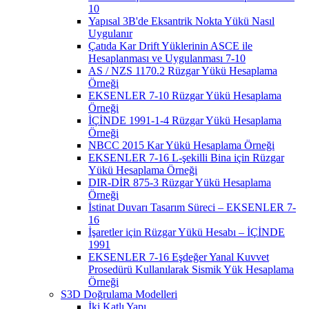
10
Yapısal 3B'de Eksantrik Nokta Yükü Nasıl
Uygulanır
Çatıda Kar Drift Yüklerinin ASCE ile
Hesaplanması ve Uygulanması 7-10
AS / NZS 1170.2 Rüzgar Yükü Hesaplama
Örneği
EKSENLER 7-10 Rüzgar Yükü Hesaplama
Örneği
İÇİNDE 1991-1-4 Rüzgar Yükü Hesaplama
Örneği
NBCC 2015 Kar Yükü Hesaplama Örneği
EKSENLER 7-16 L-şekilli Bina için Rüzgar
Yükü Hesaplama Örneği
DIR-DİR 875-3 Rüzgar Yükü Hesaplama
Örneği
İstinat Duvarı Tasarım Süreci – EKSENLER 7-
16
İşaretler için Rüzgar Yükü Hesabı – İÇİNDE
1991
EKSENLER 7-16 Eşdeğer Yanal Kuvvet
Prosedürü Kullanılarak Sismik Yük Hesaplama
Örneği
S3D Doğrulama Modelleri
İki Katlı Yapı