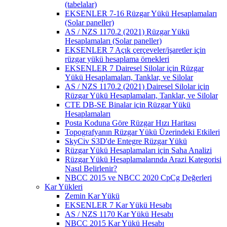
(tabelalar)
EKSENLER 7-16 Rüzgar Yükü Hesaplamaları
(Solar paneller)
AS / NZS 1170.2 (2021) Rüzgar Yükü
Hesaplamaları (Solar paneller)
EKSENLER 7 Açık çerçeveler/işaretler için
rüzgar yükü hesaplama örnekleri
EKSENLER 7 Dairesel Silolar için Rüzgar
Yükü Hesaplamaları, Tanklar, ve Silolar
AS / NZS 1170.2 (2021) Dairesel Silolar için
Rüzgar Yükü Hesaplamaları, Tanklar, ve Silolar
CTE DB-SE Binalar için Rüzgar Yükü
Hesaplamaları
Posta Koduna Göre Rüzgar Hızı Haritası
Topografyanın Rüzgar Yükü Üzerindeki Etkileri
SkyCiv S3D'de Entegre Rüzgar Yükü
Rüzgar Yükü Hesaplamaları için Saha Analizi
Rüzgar Yükü Hesaplamalarında Arazi Kategorisi
Nasıl Belirlenir?
NBCC 2015 ve NBCC 2020 CpCg Değerleri
Kar Yükleri
Zemin Kar Yükü
EKSENLER 7 Kar Yükü Hesabı
AS / NZS 1170 Kar Yükü Hesabı
NBCC 2015 Kar Yükü Hesabı