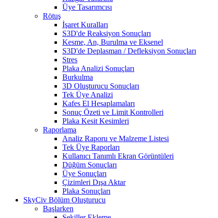
Üye Tasarımcısı
Rötuş
İşaret Kuralları
S3D'de Reaksiyon Sonuçları
Kesme, An, Burulma ve Eksenel
S3D'de Deplasman / Defleksiyon Sonuçları
Stres
Plaka Analizi Sonuçları
Burkulma
3D Oluşturucu Sonuçları
Tek Üye Analizi
Kafes El Hesaplamaları
Sonuç Özeti ve Limit Kontrolleri
Plaka Kesit Kesimleri
Raporlama
Analiz Raporu ve Malzeme Listesi
Tek Üye Raporları
Kullanıcı Tanımlı Ekran Görüntüleri
Düğüm Sonuçları
Üye Sonuçları
Çizimleri Dışa Aktar
Plaka Sonuçları
SkyCiv Bölüm Oluşturucu
Başlarken
Şekiller Ekleme