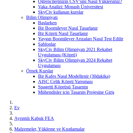
Öğrencilerinizin CSV'sini Nasıl Yüklersiniz?
Vaka Analizi: Monash Üniversitesi
SkyCiv kullanan kurslar
Bilim Olimpiyatı
Başlarken
Bir Boomilever Nasıl Tasarlanır
Bir Köprü Nasıl Tasarlanır
Yaygın Boomilever Arızaları Nasıl Test Edilir
Şablonlar
SkyCiv Bilim Olimpiyatı 2021 Rekabet
Uygulaması (Köprü)
SkyCiv Bilim Olimpiyatı 2024 Rekabet
Uygulaması
Örnek Kurslar
Bir Kafes Nasıl Modellenir (30dakika)
AISC Çelik Köprü Yarışması
Spagetti Köprüsü Tasarımı
Mühendisler için Tasarım Projesine Giriş
Ev
Ayrıntılı Kabuk FEA
Malzemeler, Yükleme ve Kısıtlamalar