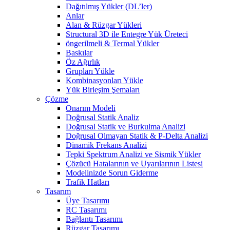
Dağıtılmış Yükler (DL’ler)
Anlar
Alan & Rüzgar Yükleri
Structural 3D ile Entegre Yük Üreteci
öngerilmeli & Termal Yükler
Baskılar
Öz Ağırlık
Grupları Yükle
Kombinasyonları Yükle
Yük Birleşim Şemaları
Çözme
Onarım Modeli
Doğrusal Statik Analiz
Doğrusal Statik ve Burkulma Analizi
Doğrusal Olmayan Statik & P-Delta Analizi
Dinamik Frekans Analizi
Tepki Spektrum Analizi ve Sismik Yükler
Çözücü Hatalarının ve Uyarılarının Listesi
Modelinizde Sorun Giderme
Trafik Hatları
Tasarım
Üye Tasarımı
RC Tasarımı
Bağlantı Tasarımı
Rüzgar Tasarımı