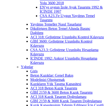
Yolu 3600 2018
EN'ye uygun İzole Ayak Tasarımı 1992 &
İÇİNDE 1997
CSA A23.3'e Uygun Yayılmış Temel
Tasarımı
Yayılmış Temeller Nasıl Tasarlanır
Dikdörtgen Beton Temel Altında Basınç
Dağılımı
ACI 318: Geliştirme Uzunluğu Kontrol Kılavuzu
GİBİ 3600: Geliştirme Uzunluğu Kontrol
Kılavuzu
CSA A23.3: Geliştirme Uzunluğu Hesaplama
Kılavuzu
İÇİNDE 1992: Ankraj Uzunluğu Hesaplama
Kılavuzu
Yığınlar
Giriş
Beton Kazıklar: Genel Bakış
Modelinizi Oluşturmak
Kazıkların Yük Taşıma Kapasitesi
ACI 318 Beton Kazık Tasarımı
GİBİ 2159 & 3600 Beton Kazık Tasarımı
ACI 318 Kazık Tasarım Doğrulaması
GİBİ 2159 & 3600 Kazık Tasarım Doğrulaması
Kazık Kapasitesinin Tahmin Edilmesi İçin Çeşitli