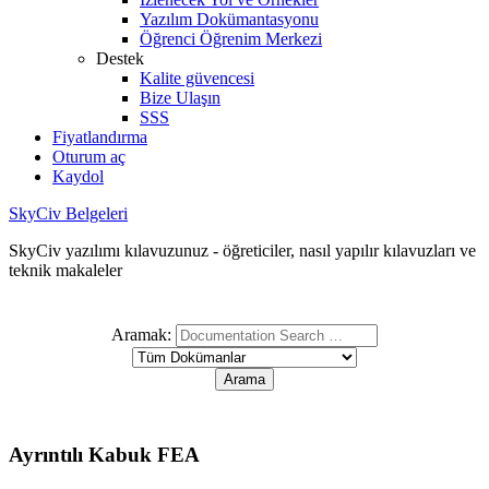
Yazılım Dokümantasyonu
Öğrenci Öğrenim Merkezi
Destek
Kalite güvencesi
Bize Ulaşın
SSS
Fiyatlandırma
Oturum aç
Kaydol
SkyCiv Belgeleri
SkyCiv yazılımı kılavuzunuz - öğreticiler, nasıl yapılır kılavuzları ve
teknik makaleler
Aramak:
Ayrıntılı Kabuk FEA