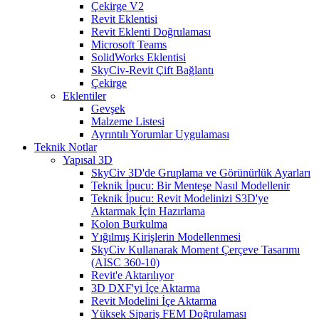
Çekirge V2
Revit Eklentisi
Revit Eklenti Doğrulaması
Microsoft Teams
SolidWorks Eklentisi
SkyCiv-Revit Çift Bağlantı
Çekirge
Eklentiler
Gevşek
Malzeme Listesi
Ayrıntılı Yorumlar Uygulaması
Teknik Notlar
Yapısal 3D
SkyCiv 3D'de Gruplama ve Görünürlük Ayarları
Teknik İpucu: Bir Menteşe Nasıl Modellenir
Teknik İpucu: Revit Modelinizi S3D'ye
Aktarmak İçin Hazırlama
Kolon Burkulma
Yığılmış Kirişlerin Modellenmesi
SkyCiv Kullanarak Moment Çerçeve Tasarımı
(AISC 360-10)
Revit'e Aktarılıyor
3D DXF'yi İçe Aktarma
Revit Modelini İçe Aktarma
Yüksek Sipariş FEM Doğrulaması