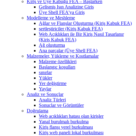
Kiriş ve Üye Kabuğu FEA – Başlarken
Gelişmiş Işın Analizine Giriş
Üye Shell FEA'ya Giriş
Modelleme ve Meshleme
Ağlar ve Flanşlar Oluşturma (Kiriş Kabuk FEA)
sertleştiriciler (Kiriş Kabuk FEA)
Web Açıklıkları ile Bir Kiriş Nasıl Tasarlanır
(Kiriş Kabuk FEA)
Ağ oluşturma
Ana parçalar (Üye Shell FEA)
Malzemeler, Yükleme ve Kısıtlamalar
Malzeme özellikleri
Başlangıç ​​koşulları
sınırlar
Yükler
Yer değiştirme
Yaylar
Analiz ve Sonuçlar
Analiz Türleri
Sonuçlar ve Görüntüler
Doğrulama
Web açıklıkları hatası olan kirişler
Yanal burulmalı burkulma
Kiriş flanşı yerel burkulması
Kiriş web paneli lokal burkulması