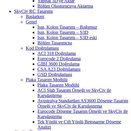
Yapısal 3D'ye Aktar
Bölüm Oluşturucuya Aktarma
SkyCiv RC Tasarımı
Başlarken
Genel
Işın, Kolon Tasarımı – Bağımsız
Işın, Kolon Tasarımı – S3D
Işın, Kolon Tasarımı – S3D eski
Bölüm Tasarımcısı
Kod Doğrulaması
ACI 318 Doğrulama
Eurocode 2 Doğrulama
GİBİ 3600 Doğrulama
CSA A23 Doğrulaması
GSD Doğrulaması
Plaka Tasarım Modülü
Plaka Tasarım Modülü
ACI Slab Tasarım Örneği ve SkyCiv ile
Karşılaştırma
Avustralya Standartları AS3600 Döşeme Tasarım
Örneği ve SkyCiv ile Karşılaştırma
Eurocode Döşeme Tasarım Örneği ve SkyCiv ile
Karşılaştırma
Tek Yönlü ve Çift Yönlü Betonarme Döşeme
Analizi