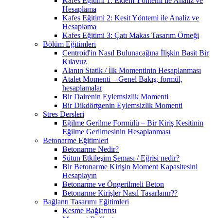
Kafes Eğitimi 1: Eklem Yöntemi ile Analiz ve
Hesaplama
Kafes Eğitimi 2: Kesit Yöntemi ile Analiz ve
Hesaplama
Kafes Eğitimi 3: Çatı Makas Tasarım Örneği
Bölüm Eğitimleri
Centroid'in Nasıl Bulunacağına İlişkin Basit Bir
Kılavuz
Alanın Statik / İlk Momentinin Hesaplanması
Atalet Momenti – Genel Bakış, formül,
hesaplamalar
Bir Dairenin Eylemsizlik Momenti
Bir Dikdörtgenin Eylemsizlik Momenti
Stres Dersleri
Eğilme Gerilme Formülü – Bir Kiriş Kesitinin
Eğilme Gerilmesinin Hesaplanması
Betonarme Eğitimleri
Betonarme Nedir?
Sütun Etkileşim Şeması / Eğrisi nedir?
Bir Betonarme Kirişin Moment Kapasitesini
Hesaplayın
Betonarme ve Öngerilmeli Beton
Betonarme Kirişler Nasıl Tasarlanır??
Bağlantı Tasarımı Eğitimleri
Kesme Bağlantısı