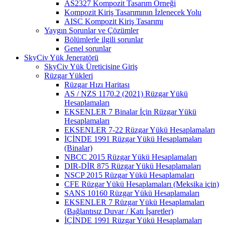
AS2327 Kompozit Tasarım Örneği
Kompozit Kiriş Tasarımının İzlenecek Yolu
AISC Kompozit Kiriş Tasarımı
Yaygın Sorunlar ve Çözümler
Bölümlerle ilgili sorunlar
Genel sorunlar
SkyCiv Yük Jeneratörü
SkyCiv Yük Üreticisine Giriş
Rüzgar Yükleri
Rüzgar Hızı Haritası
AS / NZS 1170.2 (2021) Rüzgar Yükü
Hesaplamaları
EKSENLER 7 Binalar İçin Rüzgar Yükü
Hesaplamaları
EKSENLER 7-22 Rüzgar Yükü Hesaplamaları
İÇİNDE 1991 Rüzgar Yükü Hesaplamaları
(Binalar)
NBCC 2015 Rüzgar Yükü Hesaplamaları
DIR-DİR 875 Rüzgar Yükü Hesaplamaları
NSCP 2015 Rüzgar Yükü Hesaplamaları
CFE Rüzgar Yükü Hesaplamaları (Meksika için)
SANS 10160 Rüzgar Yükü Hesaplamaları
EKSENLER 7 Rüzgar Yükü Hesaplamaları
(Bağlantısız Duvar / Katı İşaretler)
İÇİNDE 1991 Rüzgar Yükü Hesaplamaları