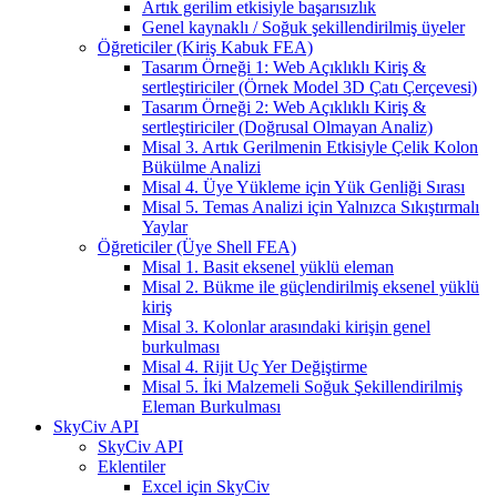
Artık gerilim etkisiyle başarısızlık
Genel kaynaklı / Soğuk şekillendirilmiş üyeler
Öğreticiler (Kiriş Kabuk FEA)
Tasarım Örneği 1: Web Açıklıklı Kiriş &
sertleştiriciler (Örnek Model 3D Çatı Çerçevesi)
Tasarım Örneği 2: Web Açıklıklı Kiriş &
sertleştiriciler (Doğrusal Olmayan Analiz)
Misal 3. Artık Gerilmenin Etkisiyle Çelik Kolon
Bükülme Analizi
Misal 4. Üye Yükleme için Yük Genliği Sırası
Misal 5. Temas Analizi için Yalnızca Sıkıştırmalı
Yaylar
Öğreticiler (Üye Shell FEA)
Misal 1. Basit eksenel yüklü eleman
Misal 2. Bükme ile güçlendirilmiş eksenel yüklü
kiriş
Misal 3. Kolonlar arasındaki kirişin genel
burkulması
Misal 4. Rijit Uç Yer Değiştirme
Misal 5. İki Malzemeli Soğuk Şekillendirilmiş
Eleman Burkulması
SkyCiv API
SkyCiv API
Eklentiler
Excel için SkyCiv