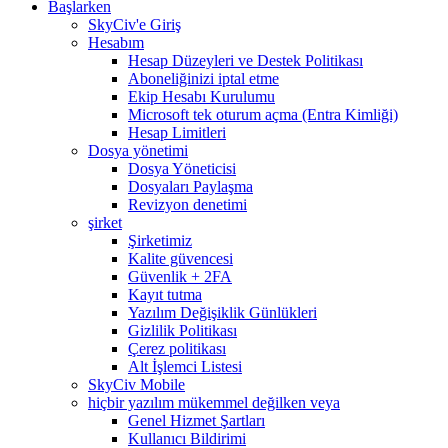
Başlarken
SkyCiv'e Giriş
Hesabım
Hesap Düzeyleri ve Destek Politikası
Aboneliğinizi iptal etme
Ekip Hesabı Kurulumu
Microsoft tek oturum açma (Entra Kimliği)
Hesap Limitleri
Dosya yönetimi
Dosya Yöneticisi
Dosyaları Paylaşma
Revizyon denetimi
şirket
Şirketimiz
Kalite güvencesi
Güvenlik + 2FA
Kayıt tutma
Yazılım Değişiklik Günlükleri
Gizlilik Politikası
Çerez politikası
Alt İşlemci Listesi
SkyCiv Mobile
hiçbir yazılım mükemmel değilken veya
Genel Hizmet Şartları
Kullanıcı Bildirimi