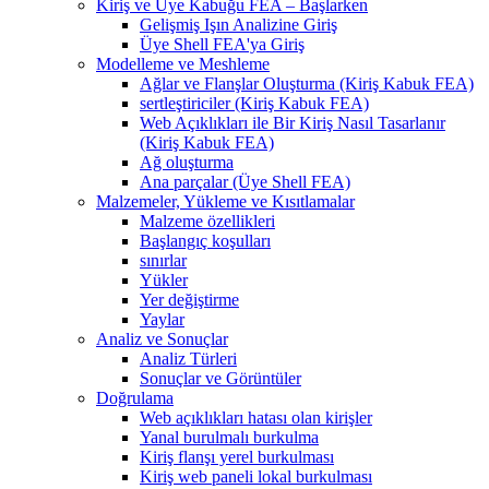
Kiriş ve Üye Kabuğu FEA – Başlarken
Gelişmiş Işın Analizine Giriş
Üye Shell FEA'ya Giriş
Modelleme ve Meshleme
Ağlar ve Flanşlar Oluşturma (Kiriş Kabuk FEA)
sertleştiriciler (Kiriş Kabuk FEA)
Web Açıklıkları ile Bir Kiriş Nasıl Tasarlanır
(Kiriş Kabuk FEA)
Ağ oluşturma
Ana parçalar (Üye Shell FEA)
Malzemeler, Yükleme ve Kısıtlamalar
Malzeme özellikleri
Başlangıç ​​koşulları
sınırlar
Yükler
Yer değiştirme
Yaylar
Analiz ve Sonuçlar
Analiz Türleri
Sonuçlar ve Görüntüler
Doğrulama
Web açıklıkları hatası olan kirişler
Yanal burulmalı burkulma
Kiriş flanşı yerel burkulması
Kiriş web paneli lokal burkulması