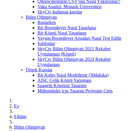
Öğrencilerinizin CSV'sini Nasıl Yüklersiniz?
Vaka Analizi: Monash Üniversitesi
SkyCiv kullanan kurslar
Bilim Olimpiyatı
Başlarken
Bir Boomilever Nasıl Tasarlanır
Bir Köprü Nasıl Tasarlanır
Yaygın Boomilever Arızaları Nasıl Test Edilir
Şablonlar
SkyCiv Bilim Olimpiyatı 2021 Rekabet
Uygulaması (Köprü)
SkyCiv Bilim Olimpiyatı 2024 Rekabet
Uygulaması
Örnek Kurslar
Bir Kafes Nasıl Modellenir (30dakika)
AISC Çelik Köprü Yarışması
Spagetti Köprüsü Tasarımı
Mühendisler için Tasarım Projesine Giriş
Ev
Eğitim
Bilim Olimpiyatı