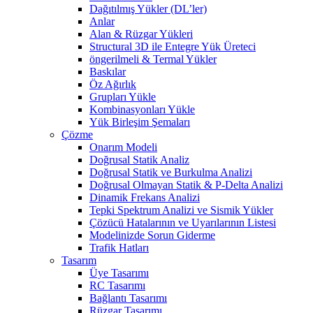
Dağıtılmış Yükler (DL’ler)
Anlar
Alan & Rüzgar Yükleri
Structural 3D ile Entegre Yük Üreteci
öngerilmeli & Termal Yükler
Baskılar
Öz Ağırlık
Grupları Yükle
Kombinasyonları Yükle
Yük Birleşim Şemaları
Çözme
Onarım Modeli
Doğrusal Statik Analiz
Doğrusal Statik ve Burkulma Analizi
Doğrusal Olmayan Statik & P-Delta Analizi
Dinamik Frekans Analizi
Tepki Spektrum Analizi ve Sismik Yükler
Çözücü Hatalarının ve Uyarılarının Listesi
Modelinizde Sorun Giderme
Trafik Hatları
Tasarım
Üye Tasarımı
RC Tasarımı
Bağlantı Tasarımı
Rüzgar Tasarımı