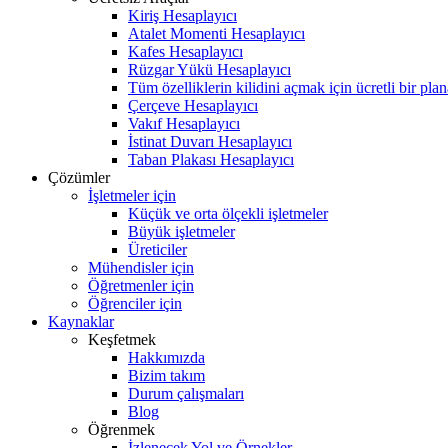
Kiriş Hesaplayıcı
Atalet Momenti Hesaplayıcı
Kafes Hesaplayıcı
Rüzgar Yükü Hesaplayıcı
Tüm özelliklerin kilidini açmak için ücretli bir pla
Çerçeve Hesaplayıcı
Vakıf Hesaplayıcı
İstinat Duvarı Hesaplayıcı
Taban Plakası Hesaplayıcı
Çözümler
İşletmeler için
Küçük ve orta ölçekli işletmeler
Büyük işletmeler
Üreticiler
Mühendisler için
Öğretmenler için
Öğrenciler için
Kaynaklar
Keşfetmek
Hakkımızda
Bizim takım
Durum çalışmaları
Blog
Öğrenmek
İzlenecek Yol ve Örnekler