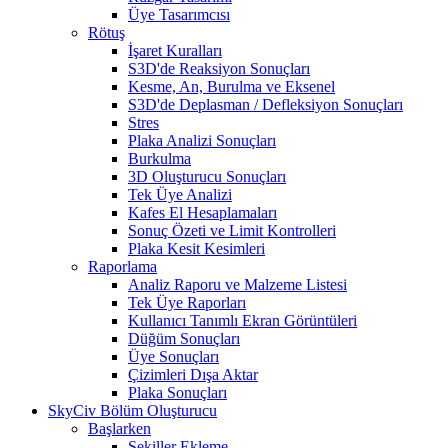
Üye Tasarımcısı
Rötuş
İşaret Kuralları
S3D'de Reaksiyon Sonuçları
Kesme, An, Burulma ve Eksenel
S3D'de Deplasman / Defleksiyon Sonuçları
Stres
Plaka Analizi Sonuçları
Burkulma
3D Oluşturucu Sonuçları
Tek Üye Analizi
Kafes El Hesaplamaları
Sonuç Özeti ve Limit Kontrolleri
Plaka Kesit Kesimleri
Raporlama
Analiz Raporu ve Malzeme Listesi
Tek Üye Raporları
Kullanıcı Tanımlı Ekran Görüntüleri
Düğüm Sonuçları
Üye Sonuçları
Çizimleri Dışa Aktar
Plaka Sonuçları
SkyCiv Bölüm Oluşturucu
Başlarken
Şekiller Ekleme