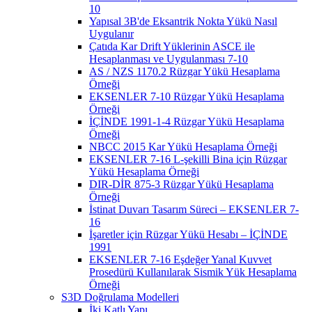
10
Yapısal 3B'de Eksantrik Nokta Yükü Nasıl
Uygulanır
Çatıda Kar Drift Yüklerinin ASCE ile
Hesaplanması ve Uygulanması 7-10
AS / NZS 1170.2 Rüzgar Yükü Hesaplama
Örneği
EKSENLER 7-10 Rüzgar Yükü Hesaplama
Örneği
İÇİNDE 1991-1-4 Rüzgar Yükü Hesaplama
Örneği
NBCC 2015 Kar Yükü Hesaplama Örneği
EKSENLER 7-16 L-şekilli Bina için Rüzgar
Yükü Hesaplama Örneği
DIR-DİR 875-3 Rüzgar Yükü Hesaplama
Örneği
İstinat Duvarı Tasarım Süreci – EKSENLER 7-
16
İşaretler için Rüzgar Yükü Hesabı – İÇİNDE
1991
EKSENLER 7-16 Eşdeğer Yanal Kuvvet
Prosedürü Kullanılarak Sismik Yük Hesaplama
Örneği
S3D Doğrulama Modelleri
İki Katlı Yapı