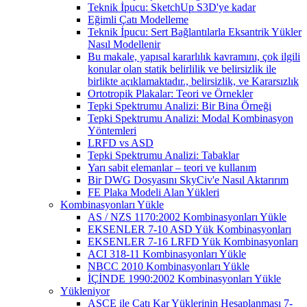
Teknik İpucu: SketchUp S3D'ye kadar
Eğimli Çatı Modelleme
Teknik İpucu: Sert Bağlantılarla Eksantrik Yükler
Nasıl Modellenir
Bu makale, yapısal kararlılık kavramını, çok ilgili
konular olan statik belirlilik ve belirsizlik ile
birlikte açıklamaktadır., belirsizlik, ve Kararsızlık
Ortotropik Plakalar: Teori ve Örnekler
Tepki Spektrumu Analizi: Bir Bina Örneği
Tepki Spektrumu Analizi: Modal Kombinasyon
Yöntemleri
LRFD vs ASD
Tepki Spektrumu Analizi: Tabaklar
Yarı sabit elemanlar – teori ve kullanım
Bir DWG Dosyasını SkyCiv'e Nasıl Aktarırım
FE Plaka Modeli Alan Yükleri
Kombinasyonları Yükle
AS / NZS 1170:2002 Kombinasyonları Yükle
EKSENLER 7-10 ASD Yük Kombinasyonları
EKSENLER 7-16 LRFD Yük Kombinasyonları
ACI 318-11 Kombinasyonları Yükle
NBCC 2010 Kombinasyonları Yükle
İÇİNDE 1990:2002 Kombinasyonları Yükle
Yükleniyor
ASCE ile Çatı Kar Yüklerinin Hesaplanması 7-