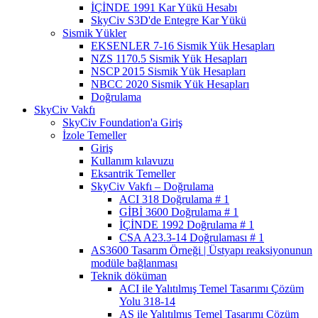
İÇİNDE 1991 Kar Yükü Hesabı
SkyCiv S3D'de Entegre Kar Yükü
Sismik Yükler
EKSENLER 7-16 Sismik Yük Hesapları
NZS 1170.5 Sismik Yük Hesapları
NSCP 2015 Sismik Yük Hesapları
NBCC 2020 Sismik Yük Hesapları
Doğrulama
SkyCiv Vakfı
SkyCiv Foundation'a Giriş
İzole Temeller
Giriş
Kullanım kılavuzu
Eksantrik Temeller
SkyCiv Vakfı – Doğrulama
ACI 318 Doğrulama # 1
GİBİ 3600 Doğrulama # 1
İÇİNDE 1992 Doğrulama # 1
CSA A23.3-14 Doğrulaması # 1
AS3600 Tasarım Örneği | Üstyapı reaksiyonunun
modüle bağlanması
Teknik döküman
ACI ile Yalıtılmış Temel Tasarımı Çözüm
Yolu 318-14
AS ile Yalıtılmış Temel Tasarımı Çözüm