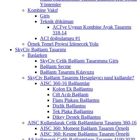
Yöntemler
Kombine Vakıf
Giriş
Teknik döküman
ACI'ye Uygun Kombine Ayak Tasarımı
318-14
ACI doğrulaması #1
Örnek Temel Projesi İzlenecek Yolu
SkyCiv Bağlantı Tasarımı
Başlarken
SkyCiv Çelik Bağlantı Tasarımına Giriş
Bağlantı Seçme
Bağlantı Tasarımı Kılavuzu
SkyCiv Bağlantı Tasarımı Hesaplayıcı nasıl kullanılır?
AISC 360-16 Bağlantılar
Kolon Ek Bağlantısı
Çift Açılı Bağlantı
Flanş Plakası Bağlantısı
Dizlik Bağlantısı
Tek Plaka Bağlantısı
Dikey Destek Bağlantısı
AISC Kullanılarak Çelik Bağlantıların Tasarımı 360-16
AISC 360: Moment Bağlantı Tasarım Örneği
AISC 360: Kesme Bağlantısı Tasarım Örneği
AS kullanarak Çelik Bağlantıların Tasarımı 4100:2020