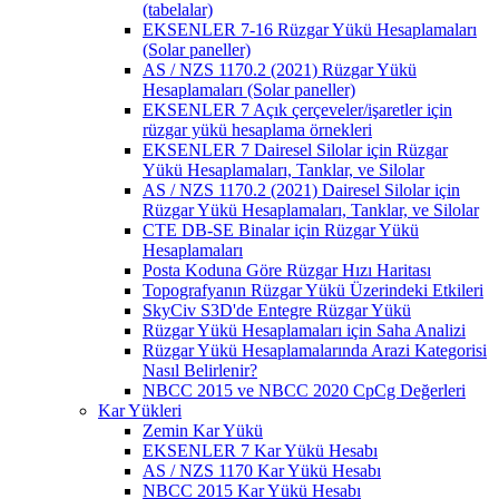
(tabelalar)
EKSENLER 7-16 Rüzgar Yükü Hesaplamaları
(Solar paneller)
AS / NZS 1170.2 (2021) Rüzgar Yükü
Hesaplamaları (Solar paneller)
EKSENLER 7 Açık çerçeveler/işaretler için
rüzgar yükü hesaplama örnekleri
EKSENLER 7 Dairesel Silolar için Rüzgar
Yükü Hesaplamaları, Tanklar, ve Silolar
AS / NZS 1170.2 (2021) Dairesel Silolar için
Rüzgar Yükü Hesaplamaları, Tanklar, ve Silolar
CTE DB-SE Binalar için Rüzgar Yükü
Hesaplamaları
Posta Koduna Göre Rüzgar Hızı Haritası
Topografyanın Rüzgar Yükü Üzerindeki Etkileri
SkyCiv S3D'de Entegre Rüzgar Yükü
Rüzgar Yükü Hesaplamaları için Saha Analizi
Rüzgar Yükü Hesaplamalarında Arazi Kategorisi
Nasıl Belirlenir?
NBCC 2015 ve NBCC 2020 CpCg Değerleri
Kar Yükleri
Zemin Kar Yükü
EKSENLER 7 Kar Yükü Hesabı
AS / NZS 1170 Kar Yükü Hesabı
NBCC 2015 Kar Yükü Hesabı