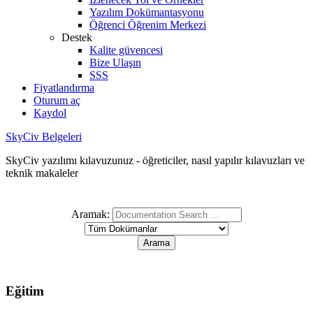
Yazılım Dokümantasyonu
Öğrenci Öğrenim Merkezi
Destek
Kalite güvencesi
Bize Ulaşın
SSS
Fiyatlandırma
Oturum aç
Kaydol
SkyCiv Belgeleri
SkyCiv yazılımı kılavuzunuz - öğreticiler, nasıl yapılır kılavuzları ve
teknik makaleler
Aramak:
Eğitim