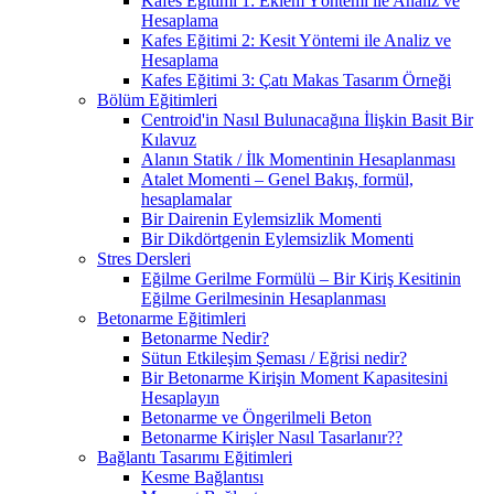
Kafes Eğitimi 1: Eklem Yöntemi ile Analiz ve
Hesaplama
Kafes Eğitimi 2: Kesit Yöntemi ile Analiz ve
Hesaplama
Kafes Eğitimi 3: Çatı Makas Tasarım Örneği
Bölüm Eğitimleri
Centroid'in Nasıl Bulunacağına İlişkin Basit Bir
Kılavuz
Alanın Statik / İlk Momentinin Hesaplanması
Atalet Momenti – Genel Bakış, formül,
hesaplamalar
Bir Dairenin Eylemsizlik Momenti
Bir Dikdörtgenin Eylemsizlik Momenti
Stres Dersleri
Eğilme Gerilme Formülü – Bir Kiriş Kesitinin
Eğilme Gerilmesinin Hesaplanması
Betonarme Eğitimleri
Betonarme Nedir?
Sütun Etkileşim Şeması / Eğrisi nedir?
Bir Betonarme Kirişin Moment Kapasitesini
Hesaplayın
Betonarme ve Öngerilmeli Beton
Betonarme Kirişler Nasıl Tasarlanır??
Bağlantı Tasarımı Eğitimleri
Kesme Bağlantısı