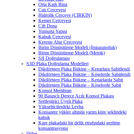
Orta Katlı Bina
Çatı Çerçevesi
Hidrolik Çerçeve (ÇİRKİN)
Kemer Çerçevesi
Çift Depo
Yumurta Yapısı
Kabuk Çerçevesi
Kereste Ahır Çerçevesi
Birim Dönüştürme Modeli (İmparatorluk)
Birim Dönüştürme Modeli (Metrik)
SJI Doğrulaması
S3D Plaka Doğrulama Modelleri
Dikdörtgen Plaka Bükme – Kenarlara Sabitlendi
Dikdörtgen Plaka Bükme – Köşelerde Sabitlendi
Dikdörtgen Plaka Bükme – Kenarlarda Sabit
Dikdörtgen Plaka Bükme – Köşelerde Sabit
Konsol Membran
90 Basınçlı Derece Açılı Konsol Plakası
Sertleştirici Üyeli Plaka
Yükselticilerdeki Levha
Konsantre yükler altında yarım küre şeklindeki
kabuk
Kare plakadaki bir delik etrafındaki gerilme
konsantrasyonu
Diğer