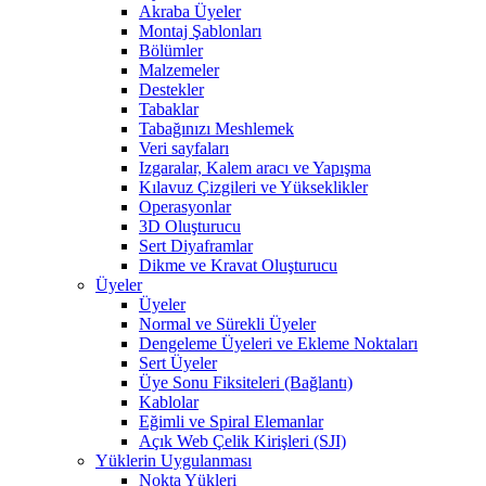
Akraba Üyeler
Montaj Şablonları
Bölümler
Malzemeler
Destekler
Tabaklar
Tabağınızı Meshlemek
Veri sayfaları
Izgaralar, Kalem aracı ve Yapışma
Kılavuz Çizgileri ve Yükseklikler
Operasyonlar
3D Oluşturucu
Sert Diyaframlar
Dikme ve Kravat Oluşturucu
Üyeler
Üyeler
Normal ve Sürekli Üyeler
Dengeleme Üyeleri ve Ekleme Noktaları
Sert Üyeler
Üye Sonu Fiksiteleri (Bağlantı)
Kablolar
Eğimli ve Spiral Elemanlar
Açık Web Çelik Kirişleri (SJI)
Yüklerin Uygulanması
Nokta Yükleri