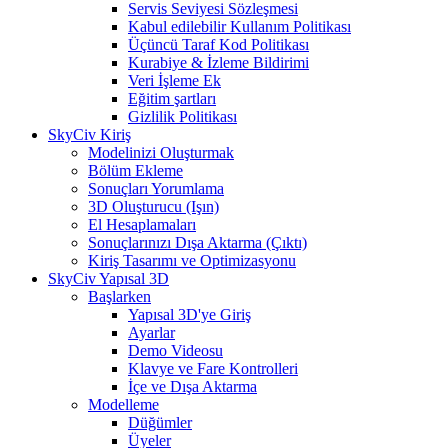
Servis Seviyesi Sözleşmesi
Kabul edilebilir Kullanım Politikası
Üçüncü Taraf Kod Politikası
Kurabiye & İzleme Bildirimi
Veri İşleme Ek
Eğitim şartları
Gizlilik Politikası
SkyCiv Kiriş
Modelinizi Oluşturmak
Bölüm Ekleme
Sonuçları Yorumlama
3D Oluşturucu (Işın)
El Hesaplamaları
Sonuçlarınızı Dışa Aktarma (Çıktı)
Kiriş Tasarımı ve Optimizasyonu
SkyCiv Yapısal 3D
Başlarken
Yapısal 3D'ye Giriş
Ayarlar
Demo Videosu
Klavye ve Fare Kontrolleri
İçe ve Dışa Aktarma
Modelleme
Düğümler
Üyeler