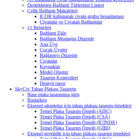
Desteklenen Bağlantı Türlerinin Listesi
Çelik Bağlantı Makaleleri
ICOR kullanarak cıvata grubu hesaplaması
Civatalar ve Civatalı Bağlantılar
v1 Belgeleri
Bağlantı Ekle
Bağlantı Montajını Düzenle
Ana Üye
Çocuk Üyeler
Bağlantıyı Düzenle
Cıvatalar
Kaynaklar
Model Oluştur
Tasarım Kontrolleri
Detaylı rapor
SkyCiv Taban Plakası Tasarımı
Base plaka tasarımına giriş
Başlarken
Eksenel sıkıştırma için taban plakası tasarım örnekleri
Temel Plaka Tasarım Örneği (AISC)
Temel Plaka Tasarım Örneği (CSA)
Temel Plaka Tasarım Örneği (İÇİNDE)
Temel Plaka Tasarım Örneği (GİBİ)
Eksenel gerginlik için taban plakası tasarım örnekleri