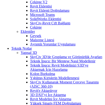
Çekirge V2
Revit Eklentisi
Revit Eklenti Doğrulaması
Microsoft Teams
SolidWorks Eklentisi
SkyCiv-Revit Çift Bağlantı
Çekirge
Eklentiler
Gevşek
Malzeme Listesi
Ayrıntılı Yorumlar Uygulaması
Teknik Notlar
Yapısal 3D
SkyCiv 3D'de Gruplama ve Görünürlük Ayarları
Teknik İpucu: Bir Menteşe Nasıl Modellenir
Teknik İpucu: Revit Modelinizi S3D'ye
Aktarmak İçin Hazırlama
Kolon Burkulma
Yığılmış Kirişlerin Modellenmesi
SkyCiv Kullanarak Moment Çerçeve Tasarımı
(AISC 360-10)
Revit'e Aktarılıyor
3D DXF'yi İçe Aktarma
Revit Modelini İçe Aktarma
Yüksek Sipariş FEM Doğrulaması