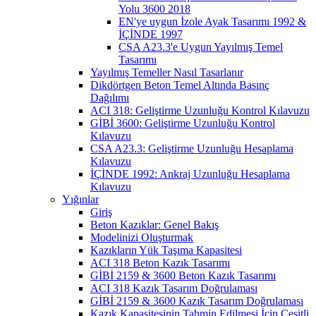
Yolu 3600 2018
EN'ye uygun İzole Ayak Tasarımı 1992 &
İÇİNDE 1997
CSA A23.3'e Uygun Yayılmış Temel
Tasarımı
Yayılmış Temeller Nasıl Tasarlanır
Dikdörtgen Beton Temel Altında Basınç
Dağılımı
ACI 318: Geliştirme Uzunluğu Kontrol Kılavuzu
GİBİ 3600: Geliştirme Uzunluğu Kontrol
Kılavuzu
CSA A23.3: Geliştirme Uzunluğu Hesaplama
Kılavuzu
İÇİNDE 1992: Ankraj Uzunluğu Hesaplama
Kılavuzu
Yığınlar
Giriş
Beton Kazıklar: Genel Bakış
Modelinizi Oluşturmak
Kazıkların Yük Taşıma Kapasitesi
ACI 318 Beton Kazık Tasarımı
GİBİ 2159 & 3600 Beton Kazık Tasarımı
ACI 318 Kazık Tasarım Doğrulaması
GİBİ 2159 & 3600 Kazık Tasarım Doğrulaması
Kazık Kapasitesinin Tahmin Edilmesi İçin Çeşitli