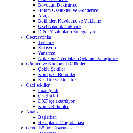
Boyutları Değiştirme
Bölüm Özellikleri ve Gönderme
Araçlar
Bölümleri Kaydetme ve Yükleme
Özel Kitaplık Yükleme
Diğer Yazılımlarla Entegrasyon
Operasyonlar
Tercüme
Rotasyon
Yansıtma
Noktalara / Veritabanı Şekline Dönüştürme
Gömme ve Kompozit Bölümler
Çoklu Şekiller
Kompozit Bölümler
Kesikler ve Delikler
Özel şekiller
Puan Şekli
Çizgi şekli
DXF içe aktarılıyor
Konik Bölümler
Analiz
Başlarken
Hesaplama Doğrulaması
Genel Bölüm Tasarımcısı