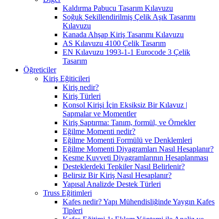
Kaldırma Pabucu Tasarım Kılavuzu
Soğuk Şekillendirilmiş Çelik Aşık Tasarımı
Kılavuzu
Kanada Ahşap Kiriş Tasarımı Kılavuzu
AS Kılavuzu 4100 Çelik Tasarım
EN Kılavuzu 1993-1-1 Eurocode 3 Çelik
Tasarım
Öğreticiler
Kiriş Eğiticileri
Kiriş nedir?
Kiriş Türleri
Konsol Kirişi İçin Eksiksiz Bir Kılavuz |
Sapmalar ve Momentler
Kiriş Saptırma: Tanım, formül, ve Örnekler
Eğilme Momenti nedir?
Eğilme Momenti Formülü ve Denklemleri
Eğilme Momenti Diyagramları Nasıl Hesaplanır?
Kesme Kuvveti Diyagramlarının Hesaplanması
Desteklerdeki Tepkiler Nasıl Belirlenir?
Belirsiz Bir Kiriş Nasıl Hesaplanır?
Yapısal Analizde Destek Türleri
Truss Eğitimleri
Kafes nedir? Yapı Mühendisliğinde Yaygın Kafes
Tipleri