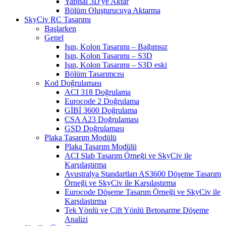
Yapısal 3D'ye Aktar
Bölüm Oluşturucuya Aktarma
SkyCiv RC Tasarımı
Başlarken
Genel
Işın, Kolon Tasarımı – Bağımsız
Işın, Kolon Tasarımı – S3D
Işın, Kolon Tasarımı – S3D eski
Bölüm Tasarımcısı
Kod Doğrulaması
ACI 318 Doğrulama
Eurocode 2 Doğrulama
GİBİ 3600 Doğrulama
CSA A23 Doğrulaması
GSD Doğrulaması
Plaka Tasarım Modülü
Plaka Tasarım Modülü
ACI Slab Tasarım Örneği ve SkyCiv ile
Karşılaştırma
Avustralya Standartları AS3600 Döşeme Tasarım
Örneği ve SkyCiv ile Karşılaştırma
Eurocode Döşeme Tasarım Örneği ve SkyCiv ile
Karşılaştırma
Tek Yönlü ve Çift Yönlü Betonarme Döşeme
Analizi