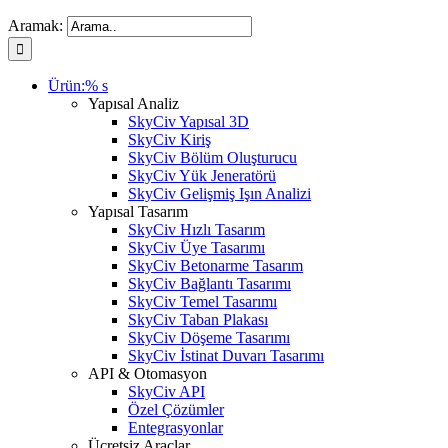
Aramak:
Ürün:% s
Yapısal Analiz
SkyCiv Yapısal 3D
SkyCiv Kiriş
SkyCiv Bölüm Oluşturucu
SkyCiv Yük Jeneratörü
SkyCiv Gelişmiş Işın Analizi
Yapısal Tasarım
SkyCiv Hızlı Tasarım
SkyCiv Üye Tasarımı
SkyCiv Betonarme Tasarım
SkyCiv Bağlantı Tasarımı
SkyCiv Temel Tasarımı
SkyCiv Taban Plakası
SkyCiv Döşeme Tasarımı
SkyCiv İstinat Duvarı Tasarımı
API & Otomasyon
SkyCiv API
Özel Çözümler
Entegrasyonlar
Ücretsiz Araçlar