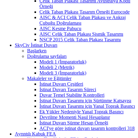
Çelik Taban Plakası Tasarımı Avustralya Kodu
Örneği
Çelik Taban Plakası Tasarım Örneği Eurocode
AISC & ACI Çelik Taban Plakası ve Ankraj
Çubuğu Doğrulaması
AISC Kesme Pabucu
AISC Çelik Taban Plakası Sismik Tasarımı
NSCP 2015 Çelik Taban Plakası Tasarımı
SkyCiv İstinat Duvarı
Başlarken
Doğrulama sayfaları
Modeli 1 (İmparatorluk)
Modeli 2 (Metrik)
Modeli 3 (İmparatorluk)
Makaleler ve Eğitimler
İstinat Duvarı Çeşitleri
İstinat Duvarı Tasarım Süreci
Duvar Temel Stabilite Kontrolleri
İstinat Duvarı Tasarımı için Sürtünme Katsayısı
İstinat Duvarı Tasarımı için Yanal Toprak Basıncı
Ek Yükler Nedeniyle Yanal Toprak Basıncı
Devrilme Momenti Nasıl Hesaplanır
İstinat Duvarı Sürme Hesap Örneği
ACI'ye göre istinat duvarı tasarım kontrolleri 318
Ayrıntılı Kabuk FEA