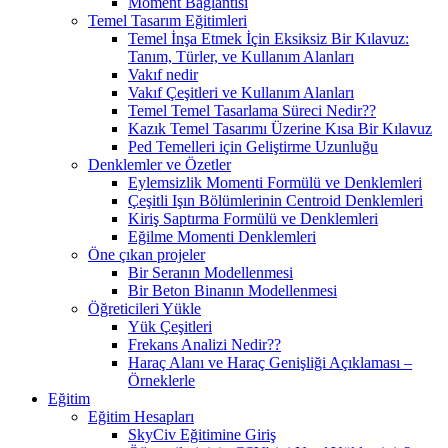
Moment Bağlantısı
Temel Tasarım Eğitimleri
Temel İnşa Etmek İçin Eksiksiz Bir Kılavuz:
Tanım, Türler, ve Kullanım Alanları
Vakıf nedir
Vakıf Çeşitleri ve Kullanım Alanları
Temel Temel Tasarlama Süreci Nedir??
Kazık Temel Tasarımı Üzerine Kısa Bir Kılavuz
Ped Temelleri için Geliştirme Uzunluğu
Denklemler ve Özetler
Eylemsizlik Momenti Formülü ve Denklemleri
Çeşitli Işın Bölümlerinin Centroid Denklemleri
Kiriş Saptırma Formülü ve Denklemleri
Eğilme Momenti Denklemleri
Öne çıkan projeler
Bir Seranın Modellenmesi
Bir Beton Binanın Modellenmesi
Öğreticileri Yükle
Yük Çeşitleri
Frekans Analizi Nedir??
Haraç Alanı ve Haraç Genişliği Açıklaması –
Örneklerle
Eğitim
Eğitim Hesapları
SkyCiv Eğitimine Giriş