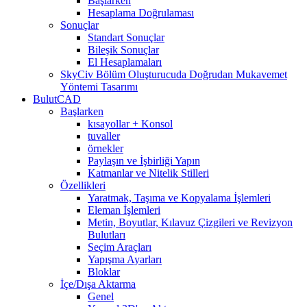
Başlarken
Hesaplama Doğrulaması
Sonuçlar
Standart Sonuçlar
Bileşik Sonuçlar
El Hesaplamaları
SkyCiv Bölüm Oluşturucuda Doğrudan Mukavemet
Yöntemi Tasarımı
BulutCAD
Başlarken
kısayollar + Konsol
tuvaller
örnekler
Paylaşın ve İşbirliği Yapın
Katmanlar ve Nitelik Stilleri
Özellikleri
Yaratmak, Taşıma ve Kopyalama İşlemleri
Eleman İşlemleri
Metin, Boyutlar, Kılavuz Çizgileri ve Revizyon
Bulutları
Seçim Araçları
Yapışma Ayarları
Bloklar
İçe/Dışa Aktarma
Genel