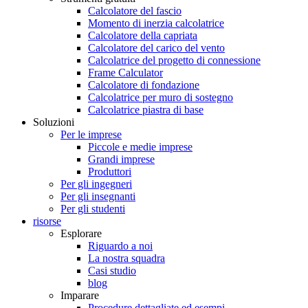
Calcolatore del fascio
Momento di inerzia calcolatrice
Calcolatore della capriata
Calcolatore del carico del vento
Calcolatrice del progetto di connessione
Frame Calculator
Calcolatore di fondazione
Calcolatrice per muro di sostegno
Calcolatrice piastra di base
Soluzioni
Per le imprese
Piccole e medie imprese
Grandi imprese
Produttori
Per gli ingegneri
Per gli insegnanti
Per gli studenti
risorse
Esplorare
Riguardo a noi
La nostra squadra
Casi studio
blog
Imparare
Procedure dettagliate ed esempi