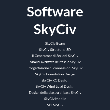
Facebook
cinguettio
Reddit
LinkedIn
WhatsApp
Tumblr
Pinterest
Vk
E-
Software
mail
SkyCiv
SkyCiv Beam
SkyCiv Structural 3D
Il Generatore di Sezioni SkyCiv
Analisi avanzata del fascio SkyCiv
Progettazione di connessioni SkyCiv
SkyCiv Foundation Design
SkyCiv RC Design
SkyCiv Wind Load Design
Design della piastra di base SkyCiv
SkyCiv Mobile
API SkyCiv