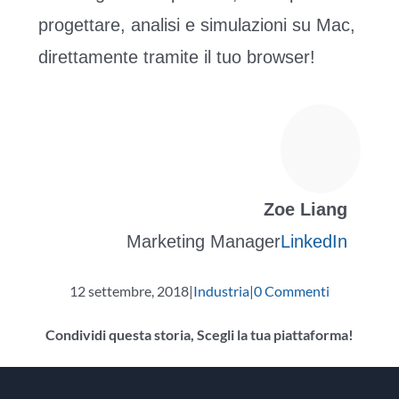
progettare, analisi e simulazioni su Mac,
direttamente tramite il tuo browser!
Zoe Liang
Marketing Manager
LinkedIn
12 settembre, 2018
|
Industria
|
0 Commenti
Condividi questa storia, Scegli la tua piattaforma!
Facebook
cinguettio
Reddit
LinkedIn
WhatsApp
Tumblr
Pinterest
Vk
E-