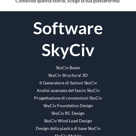
Condividi questa storia, Scegli la tua piattaforma!
Facebook
cinguettio
Reddit
LinkedIn
WhatsApp
Tumblr
Pinterest
Vk
E-
Software
mail
SkyCiv
SkyCiv Beam
SkyCiv Structural 3D
Il Generatore di Sezioni SkyCiv
Analisi avanzata del fascio SkyCiv
Progettazione di connessioni SkyCiv
SkyCiv Foundation Design
SkyCiv RC Design
SkyCiv Wind Load Design
Design della piastra di base SkyCiv
SkyCiv Mobile