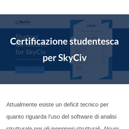
Salta
al
contenuto
Certificazione studentesca
per SkyCiv
Attualmente esiste un deficit tecnico per
quanto riguarda l'uso del software di analisi
strutturale per gli ingegneri strutturali. Alcuni