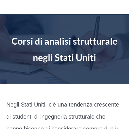
Salta
al
contenuto
Corsi di analisi strutturale
negli Stati Uniti
Negli Stati Uniti, c'è una tendenza crescente
di studenti di ingegneria strutturale che
hanno bisogno di considerare sempre di più