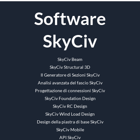
Facebook
cinguettio
Reddit
LinkedIn
WhatsApp
Tumblr
Pinterest
Vk
E-
Software
mail
SkyCiv
SkyCiv Beam
SkyCiv Structural 3D
Il Generatore di Sezioni SkyCiv
Analisi avanzata del fascio SkyCiv
Progettazione di connessioni SkyCiv
SkyCiv Foundation Design
SkyCiv RC Design
SkyCiv Wind Load Design
Design della piastra di base SkyCiv
SkyCiv Mobile
API SkyCiv