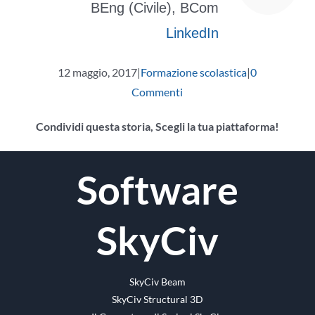
BEng (Civile), BCom
LinkedIn
12 maggio, 2017
|
Formazione scolastica
|
0
Commenti
Condividi questa storia, Scegli la tua piattaforma!
Facebook
cinguettio
Reddit
LinkedIn
WhatsApp
Tumblr
Pinterest
Vk
E-
Software
mail
SkyCiv
SkyCiv Beam
SkyCiv Structural 3D