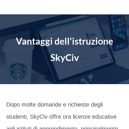
Salta
al
contenuto
Vantaggi dell'istruzione
SkyCiv
Dopo molte domande e richieste degli
studenti, SkyCiv offre ora licenze educative
agli istituti di apprendimento, principalmente