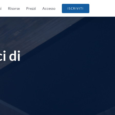
i
Risorse
Prezzi
Accesso
ISCRIVITI
i di