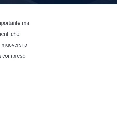
 importante ma
menti che
i muoversi o
rà compreso