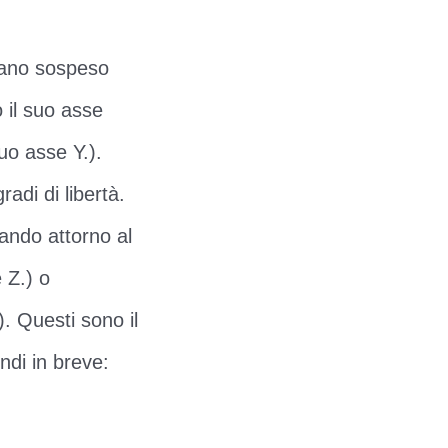
plano sospeso
o il suo asse
suo asse Y.).
adi di libertà.
tando attorno al
 Z.) o
. Questi sono il
indi in breve: