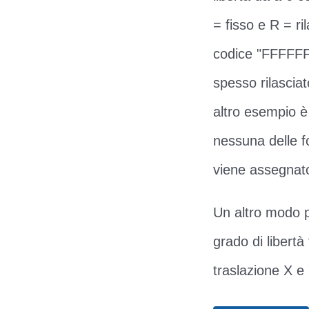
= fisso e R = ri
codice "FFFFFF"
spesso rilascia
altro esempio è
nessuna delle fo
viene assegnato
Un altro modo p
grado di libert
traslazione X e 