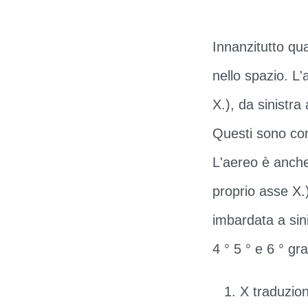
Innanzitutto qu
nello spazio. L'
X.), da sinistra
Questi sono co
L'aereo è anche 
proprio asse X.
imbardata a sini
4 ° 5 ° e 6 ° g
X traduzio