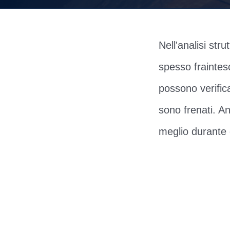
Nell'analisi str
spesso frainteso
possono verific
sono frenati. 
meglio durante q