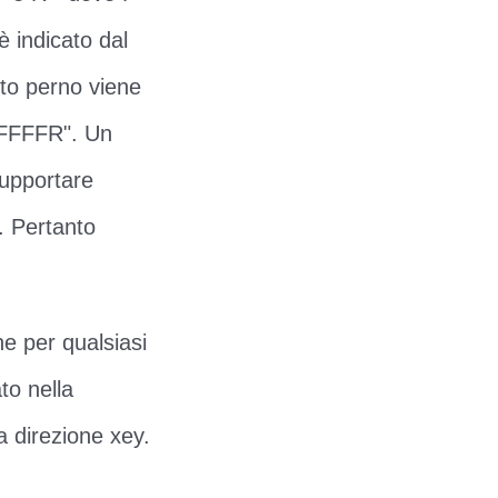
è indicato dal
rto perno viene
"FFFFFR". Un
supportare
. Pertanto
e per qualsiasi
to nella
la direzione xey.