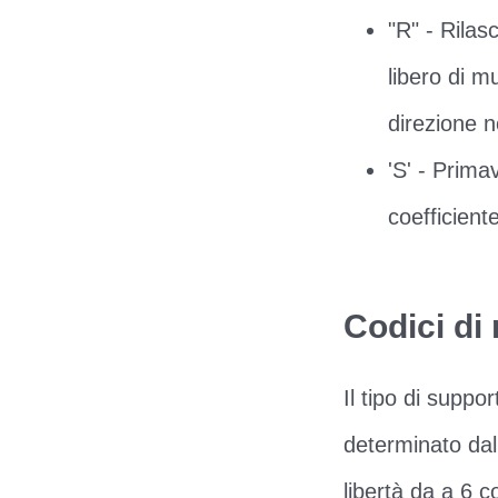
"R" - Rilas
libero di m
direzione 
'S' - Primav
coefficient
Codici di 
Il tipo di suppo
determinato dal 
libertà da a 6 