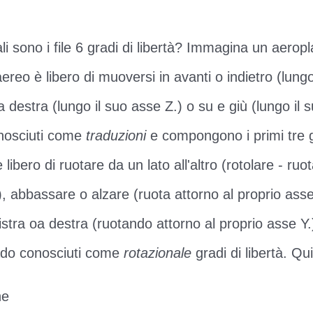
ali sono i file 6 gradi di libertà? Immagina un aero
aereo è libero di muoversi in avanti o indietro (lung
 a destra (lungo il suo asse Z.) o su e giù (lungo il 
nosciuti come
traduzioni
e compongono i primi tre gr
libero di ruotare da un lato all'altro (rotolare - ruo
), abbassare o alzare (ruota attorno al proprio asse
stra oa destra (ruotando attorno al proprio asse Y.)
rado conosciuti come
rotazionale
gradi di libertà. Qu
ne