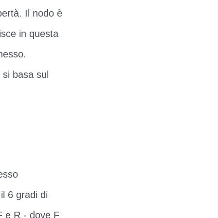
bertà. Il nodo è
isce in questa
nesso.
o si basa sul
pesso
l 6 gradi di
F e R - dove F