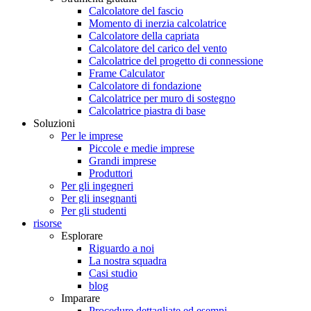
Calcolatore del fascio
Momento di inerzia calcolatrice
Calcolatore della capriata
Calcolatore del carico del vento
Calcolatrice del progetto di connessione
Frame Calculator
Calcolatore di fondazione
Calcolatrice per muro di sostegno
Calcolatrice piastra di base
Soluzioni
Per le imprese
Piccole e medie imprese
Grandi imprese
Produttori
Per gli ingegneri
Per gli insegnanti
Per gli studenti
risorse
Esplorare
Riguardo a noi
La nostra squadra
Casi studio
blog
Imparare
Procedure dettagliate ed esempi