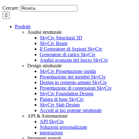
Cercare:
Prodotti
Analisi strutturale
SkyCiv Structural 3D
SkyCiv Beam
Il Generatore di Sezioni SkyCiv
Generatore di carico SkyCiv
Analisi avanzata del fascio SkyCiv
Design strutturale
SkyCiv Progettazione rapida
Progettazione dei membri SkyCiv
Design in cemento armato SkyCiv
Progettazione di connessioni SkyCiv
SkyCiv Foundation Design
Piastra di base SkyCiv
SkyCiv Slab Design
Accedi al tuo potente strutturale
API & Automazione
API SkyCiv
Soluzioni personalizzate
integrazioni
Strumenti gratuiti