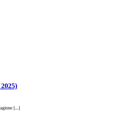
 2025)
gione [...]