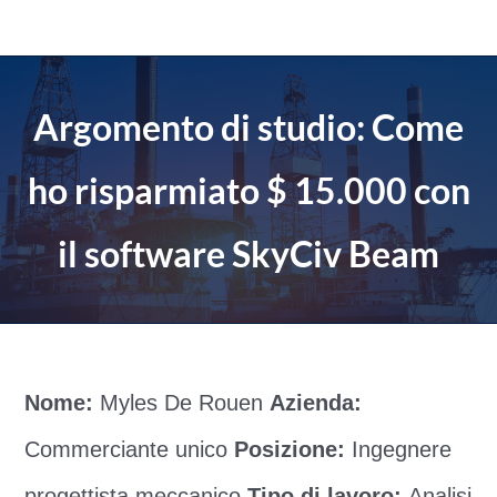
Salta
al
contenuto
Argomento di studio: Come
ho risparmiato $ 15.000 con
il software SkyCiv Beam
Nome:
Myles De Rouen
Azienda:
Commerciante unico
Posizione:
Ingegnere
progettista meccanico
Tipo di lavoro:
Analisi