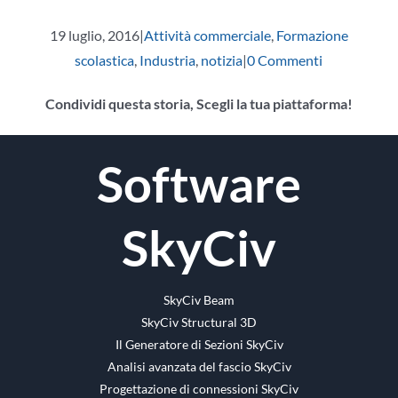
19 luglio, 2016
|
Attività commerciale
,
Formazione
scolastica
,
Industria
,
notizia
|
0 Commenti
Condividi questa storia, Scegli la tua piattaforma!
Facebook
cinguettio
Reddit
LinkedIn
WhatsApp
Tumblr
Pinterest
Vk
E-
Software
mail
SkyCiv
SkyCiv Beam
SkyCiv Structural 3D
Il Generatore di Sezioni SkyCiv
Analisi avanzata del fascio SkyCiv
Progettazione di connessioni SkyCiv